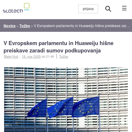
☰
Novice
»
Tožbe
»
V Evropskem parlamentu in Huaweiju hišne preiskave zaradi sumov podkupovanja
V Evropskem parlamentu in Huaweiju hišne
preiskave zaradi sumov podkupovanja
Matej Huš
::
19. mar 2025
ob 21:49
Tožbe