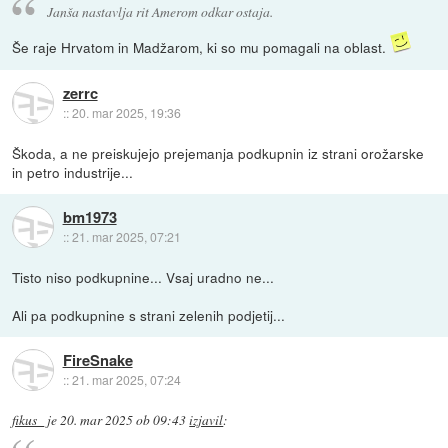
Janša nastavlja rit Amerom odkar ostaja.
Še raje Hrvatom in Madžarom, ki so mu pomagali na oblast.
zerrc
::
20. mar 2025, 19:36
Škoda, a ne preiskujejo prejemanja podkupnin iz strani orožarske
in petro industrije...
bm1973
::
21. mar 2025, 07:21
Tisto niso podkupnine... Vsaj uradno ne...
Ali pa podkupnine s strani zelenih podjetij...
FireSnake
::
21. mar 2025, 07:24
fikus_
je
20. mar 2025 ob 09:43
izjavil
: