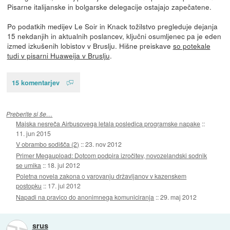
Pisarne italijanske in bolgarske delegacije ostajajo zapečatene.
Po podatkih medijev Le Soir in Knack tožilstvo pregleduje dejanja
15 nekdanjih in aktualnih poslancev, ključni osumljenec pa je eden
izmed izkušenih lobistov v Bruslju. Hišne preiskave
so potekale
tudi v pisarni Huaweija v Bruslju
.
15 komentarjev
Preberite si še…
Majska nesreča Airbusovega letala posledica programske napake
::
11. jun 2015
V obrambo sodišča (2)
::
23. nov 2012
Primer Megaupload: Dotcom podpira izročitev, novozelandski sodnik
se umika
::
18. jul 2012
Poletna novela zakona o varovanju državljanov v kazenskem
postopku
::
17. jul 2012
Napadi na pravico do anonimnega komuniciranja
::
29. maj 2012
srus