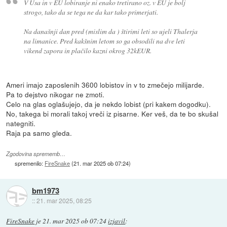
V Usa in v EU lobiranje ni enako tretirano oz. v EU je bolj
strogo, tako da se tega ne da kar tako primerjati.
Na današnji dan pred (mislim da ) štirimi leti so ujeli Thalerja
na limanice. Pred kakšnim letom so ga obsodili na dve leti
vikend zapora in plačilo kazni okrog 32kEUR.
Ameri imajo zaposlenih 3600 lobistov in v to zmečejo milijarde.
Pa to dejstvo nikogar ne zmoti.
Celo na glas oglašujejo, da je nekdo lobist (pri kakem dogodku).
No, takega bi morali takoj vreči iz pisarne. Ker veš, da te bo skušal
nategniti.
Raja pa samo gleda.
Zgodovina sprememb…
spremenilo:
FireSnake
(
21. mar 2025 ob 07:24
)
bm1973
::
21. mar 2025, 08:25
FireSnake
je
21. mar 2025 ob 07:24
izjavil
: