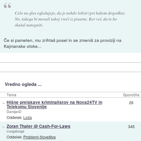
Celo na glas oglašujejo, da je nekdo lobist (pri kakem dogodku).
No, takega bi morali takoj vreči iz pisarne. Ker veš, da te bo
skušal nategniti.
Če si pameten, mu zrihtaš posel in se zmeniš za proviziji na
Kajmanske otoke...
Vredno ogleda ...
Tema
Sporočila
»
Hišne preiskave kriminalistov na Nova24TV in
26
Telekomu Slovenije
DamijanD
Oddelek:
Loža
»
Zoran Thaler @ Cash-For-Laws
345
cungalunga
Oddelek:
Problemi človeštva