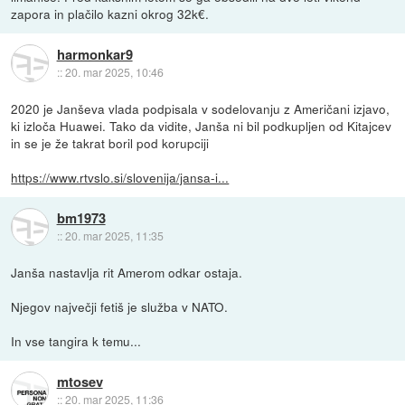
zapora in plačilo kazni okrog 32k€.
harmonkar9
::
20. mar 2025, 10:46
2020 je Janševa vlada podpisala v sodelovanju z Američani izjavo,
ki izloča Huawei. Tako da vidite, Janša ni bil podkupljen od Kitajcev
in se je že takrat boril pod korupciji
https://www.rtvslo.si/slovenija/jansa-i...
bm1973
::
20. mar 2025, 11:35
Janša nastavlja rit Amerom odkar ostaja.
Njegov največji fetiš je služba v NATO.
In vse tangira k temu...
mtosev
::
20. mar 2025, 11:36