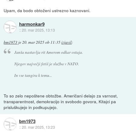
Upam, da bodo obtoženi ustrezno kaznovani.
harmonkar9
::
20. mar 2025, 13:13
bm1973
je
20. mar 2025 ob 11:35
izjavil
:
Janša nastavlja rit Amerom odkar ostaja.
Njegov največji fetiš je služba v NATO.
In vse tangira k temu...
To so zelo nepoštene obtožbe. Američani delajo za varnost,
transparentnost, demokracijo in svobodo govora, Kitajci pa
prisluškujejo in podkupujejo.
bm1973
::
20. mar 2025, 13:23