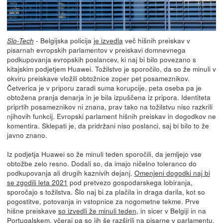
- Belgijska policija
je izvedla
več hišnih preiskav v
Slo-Tech
pisarnah evropskih parlamentov v preiskavi domnevnega
podkupovanja evropskih poslancev, ki naj bi bilo povezano s
kitajskim podjetjem Huawei. Tožilstvo je sporočilo, da so že minuli v
okviru preiskave vložili obtožnice zoper pet posameznikov.
Četverica je v priporu zaradi suma korupcije, peta oseba pa je
obtožena pranja denarja in je bila izpuščena iz pripora. Identiteta
priprtih posameznikov ni znana, prav tako na tožilstvu niso razkrili
njihovih funkcij. Evropski parlament hišnih preiskav in dogodkov ne
komentira. Sklepati je, da pridržani niso poslanci, saj bi bilo to že
javno znano.
Iz podjetja Huawei so že minuli teden sporočili, da jemljejo vse
obtožbe zelo resno. Dodali so, da imajo ničelno toleranco do
podkupovanja ali drugih kaznivih dejanj.
Omenjeni dogodki naj bi
se zgodili leta 2021
pod pretvezo gospodarskega lobiranja,
sporočajo s tožilstva. Šlo naj bi za plačila in draga darila, kot so
pogostitve, potovanja in vstopnice za nogometne tekme. Prve
hišne preiskave
so izvedli že minuli teden
, in sicer v Belgiji in na
Portugalskem, včeraj pa so jih še razširili na pisarne v parlamentu.