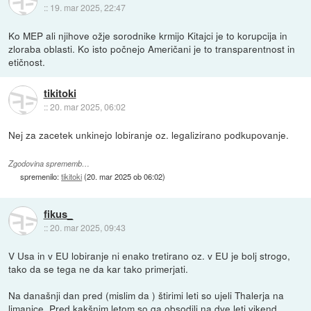
::
19. mar 2025, 22:47
Ko MEP ali njihove ožje sorodnike krmijo Kitajci je to korupcija in
zloraba oblasti. Ko isto počnejo Američani je to transparentnost in
etičnost.
tikitoki
::
20. mar 2025, 06:02
Nej za zacetek unkinejo lobiranje oz. legalizirano podkupovanje.
Zgodovina sprememb…
spremenilo:
tikitoki
(
20. mar 2025 ob 06:02
)
fikus_
::
20. mar 2025, 09:43
V Usa in v EU lobiranje ni enako tretirano oz. v EU je bolj strogo,
tako da se tega ne da kar tako primerjati.
Na današnji dan pred (mislim da ) štirimi leti so ujeli Thalerja na
limanice. Pred kakšnim letom so ga obsodili na dve leti vikend