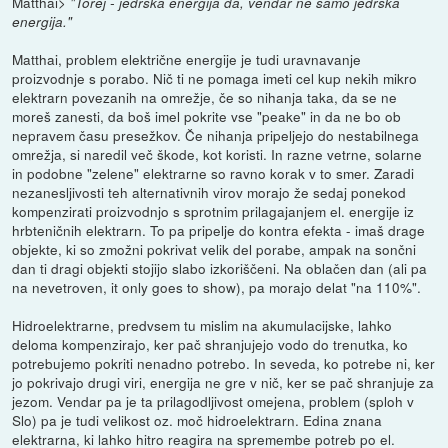
Matthai>
"Torej - jedrska energija da, vendar ne samo jedrska
energija."
Matthai, problem električne energije je tudi uravnavanje
proizvodnje s porabo. Nič ti ne pomaga imeti cel kup nekih mikro
elektrarn povezanih na omrežje, če so nihanja taka, da se ne
moreš zanesti, da boš imel pokrite vse "peake" in da ne bo ob
nepravem času presežkov. Če nihanja pripeljejo do nestabilnega
omrežja, si naredil več škode, kot koristi. In razne vetrne, solarne
in podobne "zelene" elektrarne so ravno korak v to smer. Zaradi
nezanesljivosti teh alternativnih virov morajo že sedaj ponekod
kompenzirati proizvodnjo s sprotnim prilagajanjem el. energije iz
hrbteničnih elektrarn. To pa pripelje do kontra efekta - imaš drage
objekte, ki so zmožni pokrivat velik del porabe, ampak na sončni
dan ti dragi objekti stojijo slabo izkoriščeni. Na oblačen dan (ali pa
na nevetroven, it only goes to show), pa morajo delat "na 110%".
Hidroelektrarne, predvsem tu mislim na akumulacijske, lahko
deloma kompenzirajo, ker pač shranjujejo vodo do trenutka, ko
potrebujemo pokriti nenadno potrebo. In seveda, ko potrebe ni, ker
jo pokrivajo drugi viri, energija ne gre v nič, ker se pač shranjuje za
jezom. Vendar pa je ta prilagodljivost omejena, problem (sploh v
Slo) pa je tudi velikost oz. moč hidroelektrarn. Edina znana
elektrarna, ki lahko hitro reagira na spremembe potreb po el.