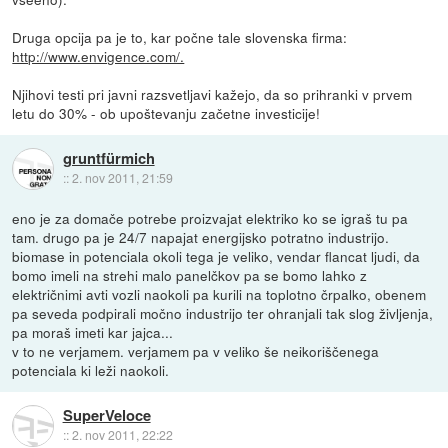
Druga opcija pa je to, kar počne tale slovenska firma:
http://www.envigence.com/.
Njihovi testi pri javni razsvetljavi kažejo, da so prihranki v prvem
letu do 30% - ob upoštevanju začetne investicije!
gruntfürmich
::
2. nov 2011, 21:59
eno je za domače potrebe proizvajat elektriko ko se igraš tu pa
tam. drugo pa je 24/7 napajat energijsko potratno industrijo.
biomase in potenciala okoli tega je veliko, vendar flancat ljudi, da
bomo imeli na strehi malo panelčkov pa se bomo lahko z
električnimi avti vozli naokoli pa kurili na toplotno črpalko, obenem
pa seveda podpirali močno industrijo ter ohranjali tak slog življenja,
pa moraš imeti kar jajca...
v to ne verjamem. verjamem pa v veliko še neikoriščenega
potenciala ki leži naokoli.
SuperVeloce
::
2. nov 2011, 22:22