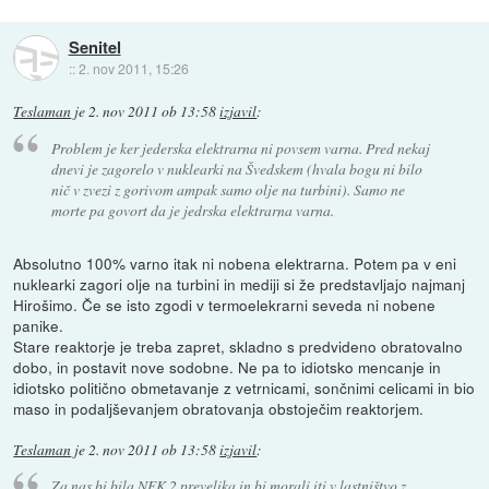
Senitel
::
2. nov 2011, 15:26
Teslaman
je
2. nov 2011 ob 13:58
izjavil
:
Problem je ker jederska elektrarna ni povsem varna. Pred nekaj
dnevi je zagorelo v nuklearki na Švedskem (hvala bogu ni bilo
nič v zvezi z gorivom ampak samo olje na turbini). Samo ne
morte pa govort da je jedrska elektrarna varna.
Absolutno 100% varno itak ni nobena elektrarna. Potem pa v eni
nuklearki zagori olje na turbini in mediji si že predstavljajo najmanj
Hirošimo. Če se isto zgodi v termoelekrarni seveda ni nobene
panike.
Stare reaktorje je treba zapret, skladno s predvideno obratovalno
dobo, in postavit nove sodobne. Ne pa to idiotsko mencanje in
idiotsko politično obmetavanje z vetrnicami, sončnimi celicami in bio
maso in podaljševanjem obratovanja obstoječim reaktorjem.
Teslaman
je
2. nov 2011 ob 13:58
izjavil
:
Za nas bi bila NEK 2 prevelika in bi morali iti v lastništvo z