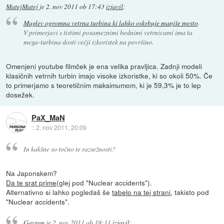
MatejMatej
je
2. nov 2011 ob 17:43
izjavil
:
Maglev ogromna vetrna turbina ki lahko oskrbuje manjše mesto
.
V primerjavi s tistimi posameznimi bednimi vetrnicami ima ta
mega-turbina dosti večji izkoristek na površino.
Omenjeni youtube filmček je ena velika pravljica. Zadnji modeli
klasičnih vetrnih turbin imajo visoke izkoristke, ki so okoli 50%. Če
to primerjamo s teoretičnim maksimumom, ki je 59,3% je to lep
dosežek.
PaX_MaN
::
2. nov 2011, 20:09
In kakšne so točno te razsežnosti?
Na Japonskem?
Da te srat prime
(glej pod "Nuclear accidents").
Alternativno si lahko pogledaš še
tabelo na tej strani
, takisto pod
"Nuclear accidents".
Gavran
je
2. nov 2011 ob 19:11
izjavil
: