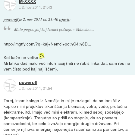
M-XXXX
::
2. nov 2011, 21:43
poweroff
je
2. nov 2011 ob 21:40
izjavil
:
Malo pogooglaj kaj Nemci počnejo v Münchnu...
http://lmgtfy.com/?q=kaj+Nemci+po%C4%8D...
Kot kaže ne veliko
Mi lahko daš malo več informacij (niti ne rabiš linka dat, sam res ne
vem čisto pod kaj naj iščem).
poweroff
::
2. nov 2011, 21:54
Torej, imam kolega iz Nemčije in mi je razlagal, da so tam šli v
kopico mini projektov izkoriščanja biomase, vetra, vode, pretočne
elektrarne, itd. Imajo več mini elektrarn, ki med seboj sodelujejo
(kompenzirajo). Trenutno so prišli do stopnje, da so povsem
samozadostni, ter celo izvažajo energijo drugim državam. Pri
čemer je njihova energiaj najcenejša (sicer samo za par centov, a
vseeno).