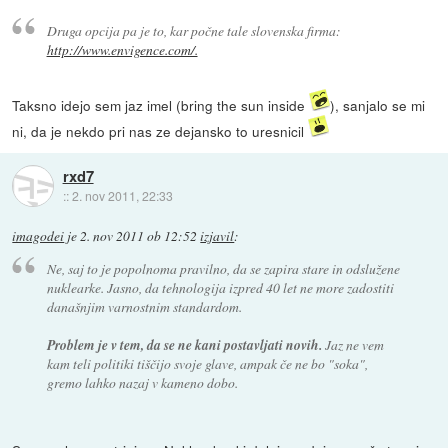
Druga opcija pa je to, kar počne tale slovenska firma:
http://www.envigence.com/.
Taksno idejo sem jaz imel (bring the sun inside
), sanjalo se mi
ni, da je nekdo pri nas ze dejansko to uresnicil
rxd7
::
2. nov 2011, 22:33
imagodei
je
2. nov 2011 ob 12:52
izjavil
:
Ne, saj to je popolnoma pravilno, da se zapira stare in odslužene
nuklearke. Jasno, da tehnologija izpred 40 let ne more zadostiti
današnjim varnostnim standardom.
Problem je v tem, da se ne kani postavljati novih.
Jaz ne vem
kam teli politiki tiščijo svoje glave, ampak če ne bo "soka",
gremo lahko nazaj v kameno dobo.