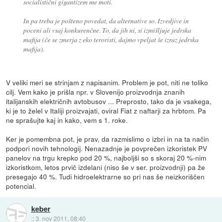
socialistični gigantizem me moti.
In pa treba je pošteno povedat, da alternative so. Izvedjive in
poceni ali vsaj konkurenčne. To, da jih ni, si izmišljuje jedrska
mafija (če se zmerja z eko teroristi, dajmo vpeljat še izraz jedrska
mafija).
V veliki meri se strinjam z napisanim. Problem je pot, niti ne toliko
cilj. Vem kako je prišla npr. v Slovenijo proizvodnja znanih
italijanskih električnih avtobusov ... Preprosto, tako da je vsakega,
ki je to želel v Italiji proizvajati, oviral Fiat z naftarji za hrbtom. Pa
ne sprašujte kaj in kako, vem s 1. roke.
Ker je pomembna pot, je prav, da razmislimo o izbri in na ta način
podpori novih tehnologij. Nenazadnje je povprečen izkoristek PV
panelov na trgu krepko pod 20 %, najboljši so s skoraj 20 %-nim
izkoristkom, letos prvič izdelani (niso še v ser. proizvodnji) pa že
presegajo 40 %. Tudi hidroelektrarne so pri nas še neizkoriščen
potencial.
keber
::
3. nov 2011, 08:40