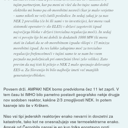
tujim partnerjem, kar pa meni ni všeč da bo tujec samo dobil
elektriko mi bomo pa ob morebitni nesreči (kar je malo verjetno
- samo nikoli ne veš) čutili posledice. In sedaj zakaj je za nas
NEK 2 prevelika (če bi šli sami v to investicijo), ker mora vsak
sistemski operater (v slo ELES) v državi zagotoviti izpad
največjega bloka v državi (tercialna regulacija moči). In sedaj
mi vi povejte kje bi mi dobili še dodatnih 1000 MW (ki mora
stati in čakati da se ob morebitnem izpadu vklopi v 15 min)za
morebitni izpad. Ja res lahko zakupimo moč za tercialno
regulacijo frefence/moči v tujini samo te se nam bo vsem
poznalo na položnicah pri omrežnini (brei zelo veliko). Zato
previm da naj tisti ki pišejo o NEK 2 malo spoznajo delovanje
EES-a. Za Slovenijo bi bilo najbolje imeti več manjših
generatorjev/blokov.
Povsem drži. AMPAK! NEK bomo predvidoma čez 11 let zaprli. V
tem času bi IMHO bilo pametno postavit geografsko nekje drugje
nov sodoben reaktor, kakšne 2/3 zmogljivosti NEK. In potem
kasneje isto še v Krškem.
Niso vsi tipi jederskih reaktorjev enako nevarni in dovzetni za
katastrofe, tako kot ne onesnažujejo vse termoelektrarne enako.
Ampak od Černobila naprej je en kup folka enostavno proti