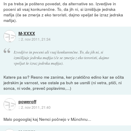
In pa treba je pošteno povedat, da alternative so. Izvedjive in
poceni ali vsaj konkurenčne. To, da jih ni, si izmišljuje jedrska
mafija (če se zmerja z eko teroristi, dajmo vpeljat še izraz jedrska
mafija).
M-XXXX
::
2. nov 2011, 21:34
Izvedjive in poceni ali vsaj konkurenčne. To, da jih ni, si
izmišljuje jedrska mafija (če se zmerja z eko teroristi, dajmo
vpeljat še izraz jedrska mafija).
Katere pa so? Resno me zanima, ker praktično edino kar se očita
jedrskim je varnost, vse ostale pa buh se usmili (ni vetra, ptiči, ni
sonca, ni vode, preveč poplavimo,...)
poweroff
::
2. nov 2011, 21:40
Malo pogooglaj kaj Nemci počnejo v Münchnu...