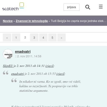
☰
Novice
»
Znanost in tehnologija
»
Tudi Belgija bo zaprla svoje jedrske elektrarne
2
«
1
3
4
5
»
enadvatri
::
2. nov 2011, 14:58
SkipEU
je
2. nov 2011 ob 14:31
izjavil
:
enadvatri
je
2. nov 2011 ob 13:53
izjavil
:
In nikakor ni varna. Ko se zgodi, smo vsi videli,
kakšne so razsežnosti. Te pospravijo vse trhle
statistične argumente.
Kakšne so razsežnosti? 2 resni nesreči v 30 letih, od tega obe