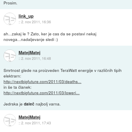
Prosim.
link_up
::
2. nov 2011, 16:36
ah...zakaj le ? Zato, ker je cas da se postavi nekaj
novega...nadaljevanje sledi :)
MatejMatej
::
2. nov 2011, 16:48
Smrtnost glede na proizveden TeraWatt energije v različnih tipih
elektrarn:
http://nextbigfuture.com/2011/03/deaths...
in še ta članek:
http://nextbigfuture.com/2011/03/loweri...
Jedrska je
najbolj varna.
daleč
MatejMatej
::
2. nov 2011, 17:43