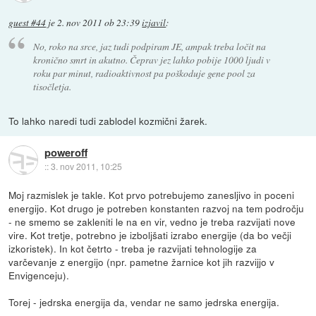
guest #44
je
2. nov 2011 ob 23:39
izjavil
:
No, roko na srce, jaz tudi podpiram JE, ampak treba ločit na
kronično smrt in akutno. Čeprav jez lahko pobije 1000 ljudi v
roku par minut, radioaktivnost pa poškoduje gene pool za
tisočletja.
To lahko naredi tudi zablodel kozmični žarek.
poweroff
::
3. nov 2011, 10:25
Moj razmislek je takle. Kot prvo potrebujemo zanesljivo in poceni
energijo. Kot drugo je potreben konstanten razvoj na tem področju
- ne smemo se zakleniti le na en vir, vedno je treba razvijati nove
vire. Kot tretje, potrebno je izboljšati izrabo energije (da bo večji
izkoristek). In kot četrto - treba je razvijati tehnologije za
varčevanje z energijo (npr. pametne žarnice kot jih razvijjo v
Envigenceju).
Torej - jedrska energija da, vendar ne samo jedrska energija.