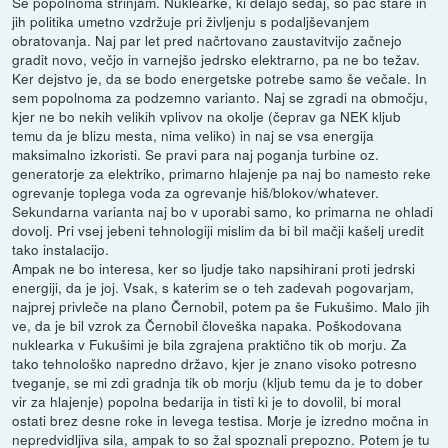
Se popolnoma strinjam. Nuklearke, ki delajo sedaj, so pač stare in
jih politika umetno vzdržuje pri življenju s podaljševanjem
obratovanja. Naj par let pred načrtovano zaustavitvijo začnejo
gradit novo, večjo in varnejšo jedrsko elektrarno, pa ne bo težav.
Ker dejstvo je, da se bodo energetske potrebe samo še večale. In
sem popolnoma za podzemno varianto. Naj se zgradi na območju,
kjer ne bo nekih velikih vplivov na okolje (čeprav ga NEK kljub
temu da je blizu mesta, nima veliko) in naj se vsa energija
maksimalno izkoristi. Se pravi para naj poganja turbine oz.
generatorje za elektriko, primarno hlajenje pa naj bo namesto reke
ogrevanje toplega voda za ogrevanje hiš/blokov/whatever.
Sekundarna varianta naj bo v uporabi samo, ko primarna ne ohladi
dovolj. Pri vsej jebeni tehnologiji mislim da bi bil mačji kašelj uredit
tako instalacijo.
Ampak ne bo interesa, ker so ljudje tako napsihirani proti jedrski
energiji, da je joj. Vsak, s katerim se o teh zadevah pogovarjam,
najprej privleče na plano Černobil, potem pa še Fukušimo. Malo jih
ve, da je bil vzrok za Černobil človeška napaka. Poškodovana
nuklearka v Fukušimi je bila zgrajena praktično tik ob morju. Za
tako tehnološko napredno državo, kjer je znano visoko potresno
tveganje, se mi zdi gradnja tik ob morju (kljub temu da je to dober
vir za hlajenje) popolna bedarija in tisti ki je to dovolil, bi moral
ostati brez desne roke in levega testisa. Morje je izredno močna in
nepredvidljiva sila, ampak to so žal spoznali prepozno. Potem je tu