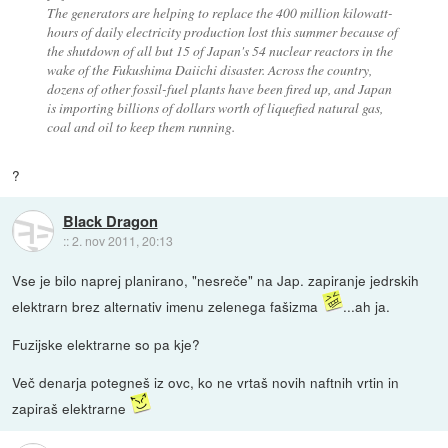
The generators are helping to replace the 400 million kilowatt-
hours of daily electricity production lost this summer because of
the shutdown of all but 15 of Japan's 54 nuclear reactors in the
wake of the Fukushima Daiichi disaster. Across the country,
dozens of other fossil-fuel plants have been fired up, and Japan
is importing billions of dollars worth of liquefied natural gas,
coal and oil to keep them running.
?
Black Dragon
::
2. nov 2011, 20:13
Vse je bilo naprej planirano, "nesreče" na Jap. zapiranje jedrskih
elektrarn brez alternativ imenu zelenega fašizma
...ah ja.
Fuzijske elektrarne so pa kje?
Več denarja potegneš iz ovc, ko ne vrtaš novih naftnih vrtin in
zapiraš elektrarne