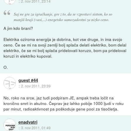
::
2. nov 2011, 23:14
Saj ne gre za igračkanje, gre z to, da se vzpostavi sistem, ko so
manjši kraji (vasi,...) enegetsko samozadostni za nizko ceno.
A jim kdo brani?
Elektrika oziroma energija je dobrina, kot vse druge, in ima svojo
ceno. Če se mi na svoji zemlji bolj splača delati elektriko, bom delal
elektriko, če se mi bolj splača pridelovati koruzo, bom pa prideloval
koruzi in elektriko kupoval.
O.
guest #44
::
2. nov 2011, 23:39
No, roko na srce, jaz tudi podpiram JE, ampak treba ločit na
kronično smrt in akutno. Čeprav jez lahko pobije 1000 ljudi v roku
par minut, radioaktivnost pa poškoduje gene pool za tisočletja.
enadvatri
::
3. nov 2011, 01:49