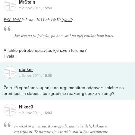
MrStein
::
2. nov 2011, 15:53
PaX_MaN
je
2. nov 2011 ob 14:50
izjavil
:
Jaz sem pa za jedrsko, pa bom sral po njej kolikor bom hotel.
A lahko potrebo opravljaš kje izven foruma?
Hvala.
stalker
::
2. nov 2011, 16:00
Že n-tič vprašam v upanju na argumentiran odgovor: kakšne so
prednosti in slabosti če zgradimo reaktor globoko v zemlji?
Nikec3
::
2. nov 2011, 16:03
In nikakor ni varna. Ko se zgodi, smo vsi videli, kakšne so
razsežnosti. Te pospravijo vse trhle statistične argumente.