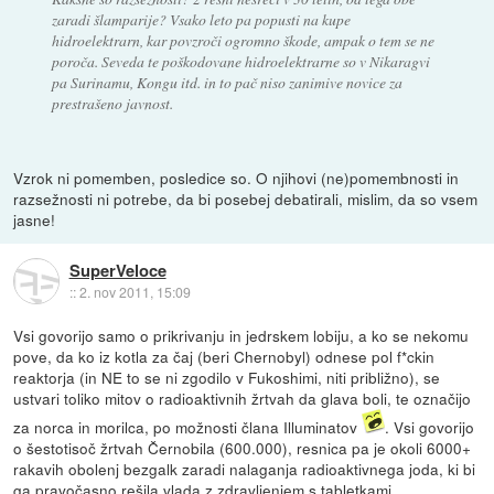
zaradi šlamparije? Vsako leto pa popusti na kupe
hidroelektrarn, kar povzroči ogromno škode, ampak o tem se ne
poroča. Seveda te poškodovane hidroelektrarne so v Nikaragvi
pa Surinamu, Kongu itd. in to pač niso zanimive novice za
prestrašeno javnost.
Vzrok ni pomemben, posledice so. O njihovi (ne)pomembnosti in
razsežnosti ni potrebe, da bi posebej debatirali, mislim, da so vsem
jasne!
SuperVeloce
::
2. nov 2011, 15:09
Vsi govorijo samo o prikrivanju in jedrskem lobiju, a ko se nekomu
pove, da ko iz kotla za čaj (beri Chernobyl) odnese pol f*ckin
reaktorja (in NE to se ni zgodilo v Fukoshimi, niti približno), se
ustvari toliko mitov o radioaktivnih žrtvah da glava boli, te označijo
za norca in morilca, po možnosti člana Illuminatov
. Vsi govorijo
o šestotisoč žrtvah Černobila (600.000), resnica pa je okoli 6000+
rakavih obolenj bezgalk zaradi nalaganja radioaktivnega joda, ki bi
ga pravočasno rešila vlada z zdravljenjem s tabletkami