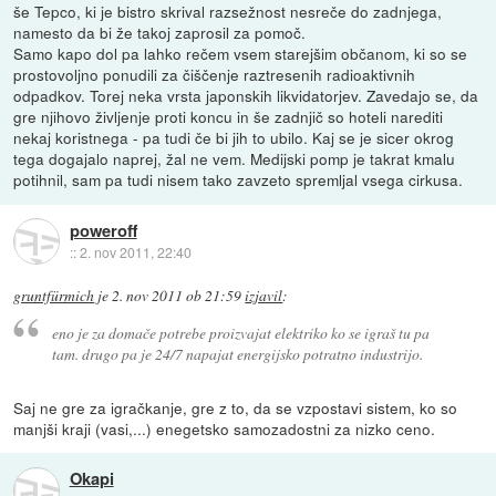
še Tepco, ki je bistro skrival razsežnost nesreče do zadnjega,
namesto da bi že takoj zaprosil za pomoč.
Samo kapo dol pa lahko rečem vsem starejšim občanom, ki so se
prostovoljno ponudili za čiščenje raztresenih radioaktivnih
odpadkov. Torej neka vrsta japonskih likvidatorjev. Zavedajo se, da
gre njihovo življenje proti koncu in še zadnjič so hoteli narediti
nekaj koristnega - pa tudi če bi jih to ubilo. Kaj se je sicer okrog
tega dogajalo naprej, žal ne vem. Medijski pomp je takrat kmalu
potihnil, sam pa tudi nisem tako zavzeto spremljal vsega cirkusa.
poweroff
::
2. nov 2011, 22:40
gruntfürmich
je
2. nov 2011 ob 21:59
izjavil
:
eno je za domače potrebe proizvajat elektriko ko se igraš tu pa
tam. drugo pa je 24/7 napajat energijsko potratno industrijo.
Saj ne gre za igračkanje, gre z to, da se vzpostavi sistem, ko so
manjši kraji (vasi,...) enegetsko samozadostni za nizko ceno.
Okapi