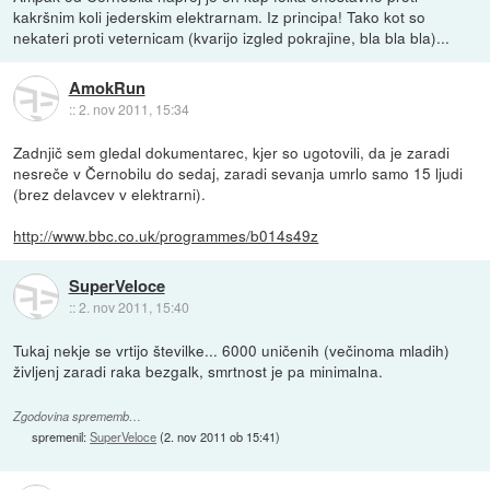
kakršnim koli jederskim elektrarnam. Iz principa! Tako kot so
nekateri proti veternicam (kvarijo izgled pokrajine, bla bla bla)...
AmokRun
::
2. nov 2011, 15:34
Zadnjič sem gledal dokumentarec, kjer so ugotovili, da je zaradi
nesreče v Černobilu do sedaj, zaradi sevanja umrlo samo 15 ljudi
(brez delavcev v elektrarni).
http://www.bbc.co.uk/programmes/b014s49z
SuperVeloce
::
2. nov 2011, 15:40
Tukaj nekje se vrtijo številke... 6000 uničenih (večinoma mladih)
življenj zaradi raka bezgalk, smrtnost je pa minimalna.
Zgodovina sprememb…
spremenil:
SuperVeloce
(
2. nov 2011 ob 15:41
)