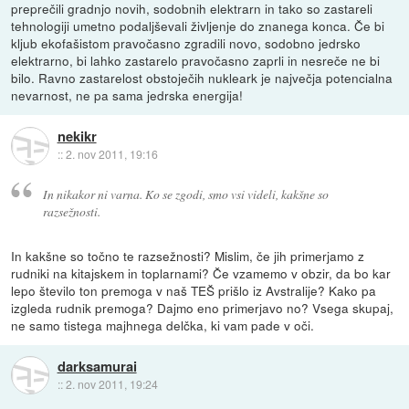
preprečili gradnjo novih, sodobnih elektrarn in tako so zastareli
tehnologiji umetno podaljševali življenje do znanega konca. Če bi
kljub ekofašistom pravočasno zgradili novo, sodobno jedrsko
elektrarno, bi lahko zastarelo pravočasno zaprli in nesreče ne bi
bilo. Ravno zastarelost obstoječih nukleark je največja potencialna
nevarnost, ne pa sama jedrska energija!
nekikr
::
2. nov 2011, 19:16
In nikakor ni varna. Ko se zgodi, smo vsi videli, kakšne so
razsežnosti.
In kakšne so točno te razsežnosti? Mislim, če jih primerjamo z
rudniki na kitajskem in toplarnami? Če vzamemo v obzir, da bo kar
lepo število ton premoga v naš TEŠ prišlo iz Avstralije? Kako pa
izgleda rudnik premoga? Dajmo eno primerjavo no? Vsega skupaj,
ne samo tistega majhnega delčka, ki vam pade v oči.
darksamurai
::
2. nov 2011, 19:24