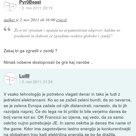
Pyr0Beast
::
2. nov 2011, 20:19
stalker
je
2. nov 2011 ob 16:00
izjavil
:
Že n-tič vprašam v upanju na argumentiran odgovor: kakšne so
prednosti in slabosti če zgradimo reaktor globoko v zemlji?
Zakaj bi ga zgradil v zemlji ?
Nimaš nobene dostopnosti če gre kaj narobe ..
LuiIII
::
2. nov 2011, 21:24
V vsako tehnologijo je potrebno vlagati denar in tako je tudi z
jedrskimi elektrarnami. Ko so se začeli zeleni buniti, da so nevarne,
se je zelena Evropa začela od njih distancirati, namesto, da bi jih
razvijala naprej. Če do tega ne bi prišlo bi bile verjetno danes še
bolj varne kot so. OK Francozi so izjema, saj vedo, da za samo
oskrbo nujno potrebujejo JE. In samo oskrba je danes the name of
the game. Kdor ima zagotovljeno lastno energijo je konkurenčnejši
na globalnem trgu kajti električna energija se bo še dražila.