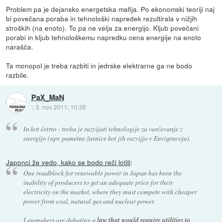
Problem pa je dejansko energetska mafija. Po ekonomski teoriji naj
bi povečana poraba in tehnološki napredek rezultirala v nižjih
stroških (na enoto). To pa ne velja za energijo. Kljub povečani
porabi in kljub tehnološkemu napredku cena energije na enoto
narašča.
Ta monopol je treba razbiti in jedrske elektrarne ga ne bodo
razbile.
PaX_MaN
::
3. nov 2011, 10:38
In kot četrto - treba je razvijati tehnologije za varčevanje z
energijo (npr. pametne žarnice kot jih razvijjo v Envigenceju).
Japonci že vedo, kako se bodo reči lotili
:
One roadblock for renewable power in Japan has been the
inability of producers to get an adequate price for their
electricity on the market, where they must compete with cheaper
power from coal, natural gas and nuclear power.
Lawmakers are debating a
law that would require utilities to