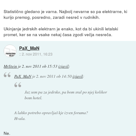
Statistično gledano je varna. Najbolj nevarne so pa elektrarne, ki
kurijo premog, posredno, zaradi nesreč v rudnikih.
Ukinjanje jedrskih elektrarn je enako, kot da bi ukinili letalski
promet, ker se na vsake nekaj časa zgodi večja nesreča.
PaX_MaN
::
2. nov 2011, 16:23
MrStein
je
2. nov 2011 ob 15:53
izjavil
:
PaX_MaN
je
2. nov 2011 ob 14:50
izjavil
:
Jaz sem pa za jedrsko, pa bom sral po njej kolikor
bom hotel.
A lahko potrebo opravljaš kje izven foruma?
Hvala.
Ne.