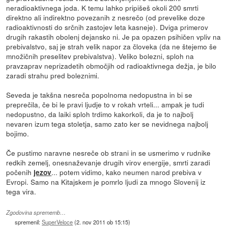
neradioaktivnega joda. K temu lahko pripišeš okoli 200 smrti
direktno ali indirektno povezanih z nesrečo (od prevelike doze
radioaktivnosti do srčnih zastojev leta kasneje). Dviga primerov
drugih rakastih obolenj dejansko ni. Je pa opazen psihičen vpliv na
prebivalstvo, saj je strah velik napor za človeka (da ne štejemo še
množičnih preselitev prebivalstva). Veliko bolezni, sploh na
pravzaprav neprizadetih območjih od radioaktivnega dežja, je bilo
zaradi strahu pred boleznimi.
Seveda je takšna nesreča popolnoma nedopustna in bi se
preprečila, če bi le pravi ljudje to v rokah vrteli... ampak je tudi
nedopustno, da laiki sploh trdimo kakorkoli, da je to najbolj
nevaren izum tega stoletja, samo zato ker se nevidnega najbolj
bojimo.
Če pustimo naravne nesreče ob strani in se usmerimo v rudnike
redkih zemelj, onesnaževanje drugih virov energije, smrti zaradi
počenih
... potem vidimo, kako neumen narod prebiva v
jezov
Evropi. Samo na Kitajskem je pomrlo ljudi za mnogo Slovenij iz
tega vira.
Zgodovina sprememb…
spremenil:
SuperVeloce
(
2. nov 2011 ob 15:15
)