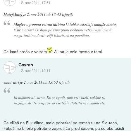
::
2. nov 2011, 17:51
MatejMatej
je
2. nov 2011 ob 17:43
izjavil
:
Maglev ogromna vetrna turbina ki lahko oskrbuje manjše mesto
.
V primerjavi s tistimi posameznimi bednimi vetrnicami ima ta
mega-turbina dosti večji izkoristek na površino.
Če imaš srečo z vetrom
Ali pa je celo mesto v temi
Gavran
::
2. nov 2011, 19:11
enadvatri
je
2. nov 2011 ob 13:53
izjavil
:
In nikakor ni varna. Ko se zgodi, smo vsi videli, kakšne so
razsežnosti. Te pospravijo vse trhle statistične argumente.
Če ciljaš na Fukušimo, malo pobrskaj po temah tu na Slo-tech,
Fukušimo bi bilo potrebno zapreti že pred časom, pa so ekofašisti