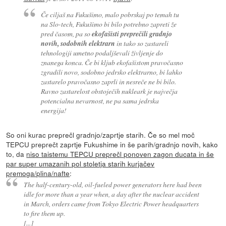
Če ciljaš na Fukušimo, malo pobrskaj po temah tu
na Slo-tech, Fukušimo bi bilo potrebno zapreti že
pred časom, pa so
ekofašisti preprečili gradnjo
novih, sodobnih elektrarn
in tako so zastareli
tehnologiji umetno podaljševali življenje do
znanega konca. Če bi kljub ekofašistom pravočasno
zgradili novo, sodobno jedrsko elektrarno, bi lahko
zastarelo pravočasno zaprli in nesreče ne bi bilo.
Ravno zastarelost obstoječih nukleark je največja
potencialna nevarnost, ne pa sama jedrska
energija!
So oni kurac preprečl gradnjo/zaprtje starih. Če so mel moč
TEPCU preprečt zaprtje Fukushime in še parih/gradnjo novih, kako
to, da
niso taistemu TEPCU preprečl ponoven zagon ducata in še
par super umazanih pol stoletja starih kurjačev
premoga/plina/nafte
:
The half-century-old, oil-fueled power generators here had been
idle for more than a year when, a day after the nuclear accident
in March, orders came from Tokyo Electric Power headquarters
to fire them up.
[...]