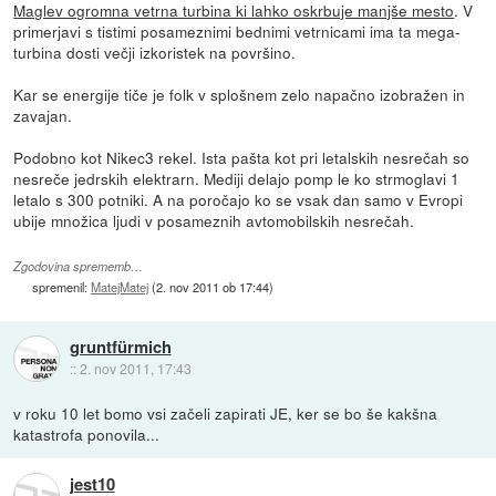
Maglev ogromna vetrna turbina ki lahko oskrbuje manjše mesto
. V
primerjavi s tistimi posameznimi bednimi vetrnicami ima ta mega-
turbina dosti večji izkoristek na površino.
Kar se energije tiče je folk v splošnem zelo napačno izobražen in
zavajan.
Podobno kot Nikec3 rekel. Ista pašta kot pri letalskih nesrečah so
nesreče jedrskih elektrarn. Mediji delajo pomp le ko strmoglavi 1
letalo s 300 potniki. A na poročajo ko se vsak dan samo v Evropi
ubije množica ljudi v posameznih avtomobilskih nesrečah.
Zgodovina sprememb…
spremenil:
MatejMatej
(
2. nov 2011 ob 17:44
)
gruntfürmich
::
2. nov 2011, 17:43
v roku 10 let bomo vsi začeli zapirati JE, ker se bo še kakšna
katastrofa ponovila...
jest10