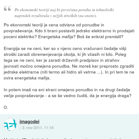
Po ekonomski teoriji naj bi povečana poraba in tehnološki
napredek rezultirala v nižjih stroških (na enoto).
Po ekonomski teoriji je cena odvisna od ponudbe in
povpraševanja. Kdo ti brani postaviti jedrsko elektrarno in prodajati
poceni elektriko? Energetska mafija? Boš še enkrat premislil?
Energija se ne ceni, ker so v njeno ceno vračunani čedalje višji
stroški zaradi obremenjevanja okolja, ki jih včasih ni bilo. Poleg
tega se ne ceni, ker je zaradi državnih predpisov in strahov
javnosti močno omejena ponudba. Ne moreš kar preprosto zgraditi
jedrske elektrarne (niti termo ali hidro ali vetrne ...). In pri tem te ne
ovira energetska mafija.
In potem imaš na eni strani omejeno ponudbo in na drugi čedalje
večje povpraševanje - a se še vedno čudiš, da je energija draga?
O.
imagodei
::
3. nov 2011, 11:16