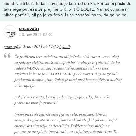
metati v isti koš. To kar navajaš je konj od dreka, ker če bi prišlo do
takšnega potresa že prej, ne bi bilo NIČ BOLJE. Na tak cunami ni
nihče pomislil, ali pa je varčeval in se zanašal na to, da ga ne bo.
enadvatri
::
3. nov 2011, 02:00
poweroff
je
2. nov 2011 ob 21:29
izjavil
:
Če je dilema termoelektrarna ali jedrska elektrarna - sem takoj
za jedrsko elektrarno. Z eno opombo - treba je zagotoviti, da bo
zadeva VARNA. Ja, saj se zagotavlja, ampak sedaj se lepo
razkriva kako se je TEPCO LAGAL glede varnosti (niso zvišali
poplavnih nasipov, itd.) Tukaj je torej problem neodvisen nadzor
in korupcija.
Žal živimo v svetu, kjer ni nobenega zagotovila, da se take
prakse ne morejo ponoviti.
Imam pa proti jedrski energiji en velik pomislek. Gre za
energetske gigante. Ki s svojimi visokimi vložki "zabetonirajo"
energetsko situacijo za desetletja. Dokler se investicija ne
povrne, se ne splača investirati v razvoj alternativnih virov. Ta