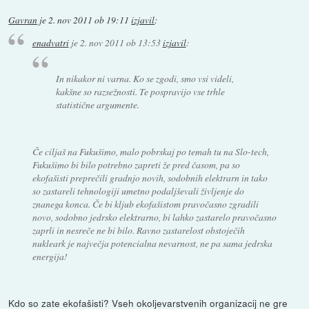
Gavran
je
2. nov 2011 ob 19:11
izjavil
:
enadvatri
je
2. nov 2011 ob 13:53
izjavil
:
In nikakor ni varna. Ko se zgodi, smo vsi videli,
kakšne so razsežnosti. Te pospravijo vse trhle
statistične argumente.
Če ciljaš na Fukušimo, malo pobrskaj po temah tu na Slo-tech,
Fukušimo bi bilo potrebno zapreti že pred časom, pa so
ekofašisti preprečili gradnjo novih, sodobnih elektrarn in tako
so zastareli tehnologiji umetno podaljševali življenje do
znanega konca. Če bi kljub ekofašistom pravočasno zgradili
novo, sodobno jedrsko elektrarno, bi lahko zastarelo pravočasno
zaprli in nesreče ne bi bilo. Ravno zastarelost obstoječih
nukleark je največja potencialna nevarnost, ne pa sama jedrska
energija!
Kdo so zate ekofašisti? Vseh okoljevarstvenih organizacij ne gre