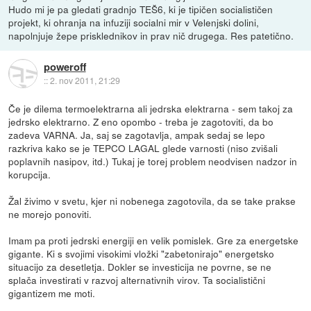
Hudo mi je pa gledati gradnjo TEŠ6, ki je tipičen socialističen
projekt, ki ohranja na infuziji socialni mir v Velenjski dolini,
napolnjuje žepe prisklednikov in prav nič drugega. Res patetično.
poweroff
::
2. nov 2011, 21:29
Če je dilema termoelektrarna ali jedrska elektrarna - sem takoj za
jedrsko elektrarno. Z eno opombo - treba je zagotoviti, da bo
zadeva VARNA. Ja, saj se zagotavlja, ampak sedaj se lepo
razkriva kako se je TEPCO LAGAL glede varnosti (niso zvišali
poplavnih nasipov, itd.) Tukaj je torej problem neodvisen nadzor in
korupcija.
Žal živimo v svetu, kjer ni nobenega zagotovila, da se take prakse
ne morejo ponoviti.
Imam pa proti jedrski energiji en velik pomislek. Gre za energetske
gigante. Ki s svojimi visokimi vložki "zabetonirajo" energetsko
situacijo za desetletja. Dokler se investicija ne povrne, se ne
splača investirati v razvoj alternativnih virov. Ta socialistični
gigantizem me moti.