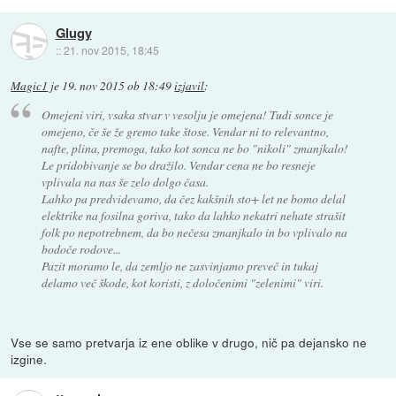
Glugy
::
21. nov 2015, 18:45
Magic1
je
19. nov 2015 ob 18:49
izjavil
:
Omejeni viri, vsaka stvar v vesolju je omejena! Tudi sonce je
omejeno, če še že gremo take štose. Vendar ni to relevantno,
nafte, plina, premoga, tako kot sonca ne bo "nikoli" zmanjkalo!
Le pridobivanje se bo dražilo. Vendar cena ne bo resneje
vplivala na nas še zelo dolgo časa.
Lahko pa predvidevamo, da čez kakšnih sto+ let ne bomo delal
elektrike na fosilna goriva, tako da lahko nekatri nehate strašit
folk po nepotrebnem, da bo nečesa zmanjkalo in bo vplivalo na
bodoče rodove...
Pazit moramo le, da zemljo ne zasvinjamo preveč in tukaj
delamo več škode, kot koristi, z določenimi "zelenimi" viri.
Vse se samo pretvarja iz ene oblike v drugo, nič pa dejansko ne
izgine.