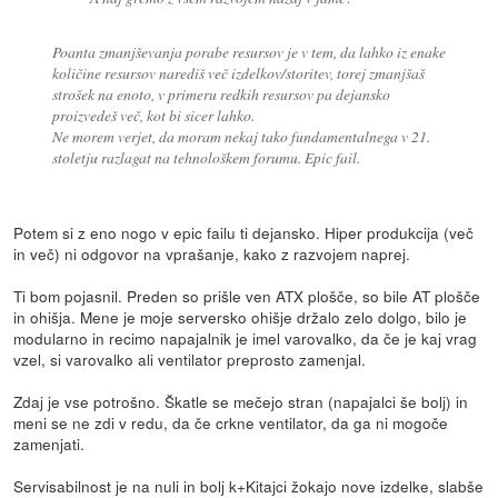
Poanta zmanjševanja porabe resursov je v tem, da lahko iz enake
količine resursov narediš več izdelkov/storitev, torej zmanjšaš
strošek na enoto, v primeru redkih resursov pa dejansko
proizvedeš več, kot bi sicer lahko.
Ne morem verjet, da moram nekaj tako fundamentalnega v 21.
stoletju razlagat na tehnološkem forumu. Epic fail.
Potem si z eno nogo v epic failu ti dejansko. Hiper produkcija (več
in več) ni odgovor na vprašanje, kako z razvojem naprej.
Ti bom pojasnil. Preden so prišle ven ATX plošče, so bile AT plošče
in ohišja. Mene je moje serversko ohišje držalo zelo dolgo, bilo je
modularno in recimo napajalnik je imel varovalko, da če je kaj vrag
vzel, si varovalko ali ventilator preprosto zamenjal.
Zdaj je vse potrošno. Škatle se mečejo stran (napajalci še bolj) in
meni se ne zdi v redu, da če crkne ventilator, da ga ni mogoče
zamenjati.
Servisabilnost je na nuli in bolj k+Kitajci žokajo nove izdelke, slabše