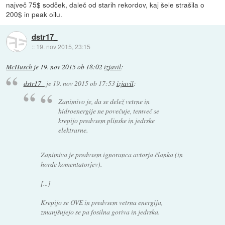
največ 75$ sodček, daleč od starih rekordov, kaj šele strašila o
200$ in peak oilu.
dstr17_
::
19. nov 2015, 23:15
McHusch
je
19. nov 2015 ob 18:02
izjavil
:
dstr17_
je
19. nov 2015 ob 17:53
izjavil
:
Zanimivo je, da se delež vetrne in
hidroenergije ne povečuje, temveč se
krepijo predvsem plinske in jedrske
elektrarne.
Zanimiva je predvsem ignoranca avtorja članka (in
horde komentatorjev).
[...]
Krepijo se OVE in predvsem vetrna energija,
zmanjšujejo se pa fosilna goriva in jedrska.