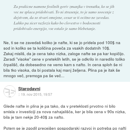
Za prakicne namene fosilnih goriv zmanjka v trenutku, ko se jih
vec ne splaca pridobivati. To ni strasenje, to je samo soocenje z
dejstvom, da so stvari omejene, cesar se ti ocitno ne zavedas.
Lahko pa sicer razlozis kako bo clovestvo v bodocnosti
pridobivalo energijo, vse ostalo je samo blebetanje.
Ne, ti se ne zavedaš koliko je nafte, ki se jo pridela pod 100$ na
sod in koliko se ta količina poveča za vsakih dodatnih 10$.
Zakaj misliš, da je cena tako nizka, zaloge nafte se pa kar kopičijo.
Zaradi "visoke" cene v preteklih letih, se je odkrilo in naredilo toliko
črpališč, da dobesedno ne vemo kam s nafto. In cena sploh še ni
bila tko visoka, da bi postala kaj manj željena. Plina pa je itak še
mnogo več, premoga pa še več...
Starodavni
::
19. nov 2015, 19:57
Glede nafte in plina je pa tako, da v preteklosti prvotno ni bilo
smisla v investiciji za nova nahajališča, ker je bila cena v 90s nizka,
bila je tam nekje 20-40$ za nafto.
Potem se je zgodil precejšen gospodarski razvoj in potreba po nafti