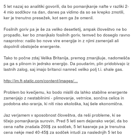
5 let nazaj so analitiki govorili, da bo pomanjkanje nafte v razliki 2-
4 mio sodčkov na dan, danes pa vidimo da so se krepko zmotili,
ker je trenutno presežek, kot sem ga že omenil.
Fosilnih goriv pa je še za veliko desetletij, ampak človeštvo ne bo
propadlo, ker bo zmanjkalo fosilnih goriv, temveč bo doseglo ravno
nasprotno: našlo bo nove vire energije in z njimi zamenjali ali
dopolnili obstoječe energente.
Tako to počne zdaj Velika Britanija, premog zmanjšuje, nadomešča
pa ga s plinom in jedrsko energijo. Da poudarim, plin pridobivajo iz
lastnih zalog, saj imajo britanci namreč veliko polj t.i. shale gas.
http://im.ft-static.com/content/images/...
Problem bo kvečjemu, ko bodo mislili da lahko stabilne energente
zamenjajo z nestabilnimi - plimovanje, vetrnice, sončna celica in
podobna eko-sranja, ki niti niso ekološka, kaj šele ekonomična.
Jaz verjamem v sposobnost človeštva, da reši probleme, ki se
tičejo pomanjkanja surovin. Pred 5 leti sem dejansko verjel, da bo
cena nafte znašala 200$ za sodček, 5 let kasneje pa je trenutna
cena nekje med 40-45$ za sodček intudi za naslednjih 5 let bo