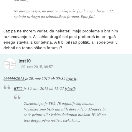
Ne morem verjet, da moram nekaj tako fundamentalnega v 21.
stoletju razlagat na tehnološkem forumu. Epic fail.
Jaz pa ne morem verjet, da nekateri imajo probleme s bralnim
razumevanjem. Ali lahko drugič cel post prebereš in ne trgaš
enega stavka iz konteksta. A ti bi bil rad politik, ali sodeloval v
debati na tehnološkem forumu?
jest10
::
20. nov 2015, 08:57
bbbbbb2015
je
20. nov 2015 ob 00:39
izjavil
:
BT52
je
19. nov 2015 ob 12:23
izjavil
:
Zaenkrat pa je TEŠ, JE najbolje kaj imamo.
Vsekakor smo SLO naredili dobro delo. Mogoče bi
se še pripravili z kakim dodatnim blokom JE. Ni pa
tole dolgoročna rešitev, vsekakor....