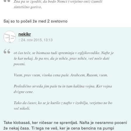
Zna pa se zgoditi, da bodo Nemci (verjetno oni) izumili
sintetično gorivo.
Saj so to počeli že med 2 svetovno
nekikr
::
24. nov 2015, 13:13
ot čas teče, se biomasa tudi spreminja v ogljikovodike. Nafte je
še kar nekaj. Je pa res, da je nihče, prav nihče, več noče dati
poceni.
Vsem, prav vsem, visoka cena paše. Arabcem, Rusom, vsem.
Posledično seveda jim paše tu in tam kakšna vojna. Ker vojna
dvigne cene.
Tako da časov, ko se je kurilo z nafto v izobilju, verjetno ne bo
več nikoli.
Take klobasaš, ker ničesar ne spremljaš. Nafta je nesramno poceni
že nekaj časa. Ti tega ne veš, ker je cena bencina na pumpi