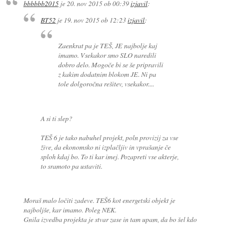
bbbbbb2015
je
20. nov 2015 ob 00:39
izjavil
:
BT52
je
19. nov 2015 ob 12:23
izjavil
:
Zaenkrat pa je TEŠ, JE najbolje kaj
imamo. Vsekakor smo SLO naredili
dobro delo. Mogoče bi se še pripravili
z kakim dodatnim blokom JE. Ni pa
tole dolgoročna rešitev, vsekakor....
A si ti slep?
TEŠ 6 je tako nabuhel projekt, poln provizij za vse
žive, da ekonomsko ni izplačljiv in vprašanje če
sploh kdaj bo. To ti kar imej. Pozapreti vse akterje,
to sramoto pa ustaviti.
Moraš malo ločiti zadeve. TEŠ6 kot energetski objekt je
najboljše, kar imamo. Poleg NEK.
Gnila izvedba projekta je stvar zase in tam upam, da bo šel kdo