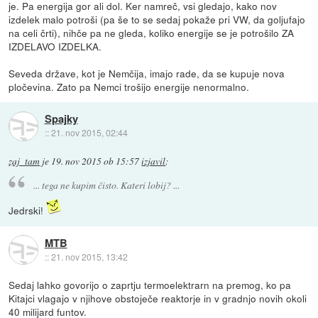
je. Pa energija gor ali dol. Ker namreč, vsi gledajo, kako nov
izdelek malo potroši (pa še to se sedaj pokaže pri VW, da goljufajo
na celi črti), nihče pa ne gleda, koliko energije se je potrošilo ZA
IZDELAVO IZDELKA.
Seveda države, kot je Nemčija, imajo rade, da se kupuje nova
pločevina. Zato pa Nemci trošijo energije nenormalno.
Spajky
::
21. nov 2015, 02:44
zaj_tam
je
19. nov 2015 ob 15:57
izjavil
:
... tega ne kupim čisto. Kateri lobij? ...
Jedrski!
MTB
::
21. nov 2015, 13:42
Sedaj lahko govorijo o zaprtju termoelektrarn na premog, ko pa
Kitajci vlagajo v njihove obstoječe reaktorje in v gradnjo novih okoli
40 milijard funtov.