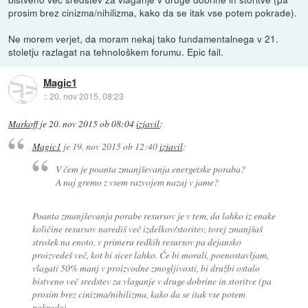
prosim brez cinizma/nihilizma, kako da se itak vse potem pokrade).
Ne morem verjet, da moram nekaj tako fundamentalnega v 21.
stoletju razlagat na tehnološkem forumu. Epic fail.
Magic1
::
20. nov 2015, 08:23
Markoff
je
20. nov 2015 ob 08:04
izjavil
:
Magic1
je
19. nov 2015 ob 12:40
izjavil
:
V čem je poanta zmanjševanja energetske poraba?
A naj gremo z vsem razvojem nazaj v jame?
Poanta zmanjševanja porabe resursov je v tem, da lahko iz enake
količine resursov narediš več izdelkov/storitev, torej zmanjšaš
strošek na enoto, v primeru redkih resursov pa dejansko
proizvedeš več, kot bi sicer lahko. Če bi morali, poenostavljam,
vlagati 50% manj v proizvodne zmogljivosti, bi družbi ostalo
bistveno več sredstev za vlaganje v druge dobrine in storitve (pa
prosim brez cinizma/nihilizma, kako da se itak vse potem
pokrade).