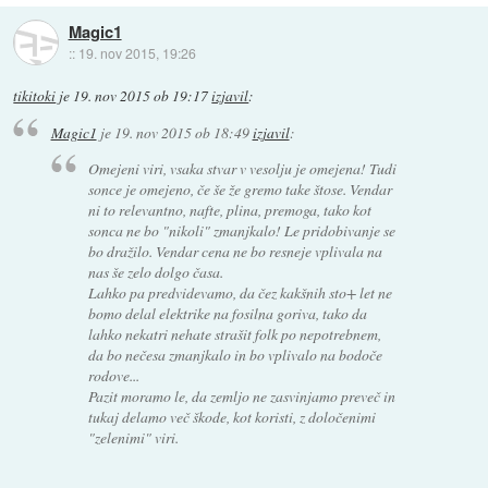
Magic1
::
19. nov 2015, 19:26
tikitoki
je
19. nov 2015 ob 19:17
izjavil
:
Magic1
je
19. nov 2015 ob 18:49
izjavil
:
Omejeni viri, vsaka stvar v vesolju je omejena! Tudi
sonce je omejeno, če še že gremo take štose. Vendar
ni to relevantno, nafte, plina, premoga, tako kot
sonca ne bo "nikoli" zmanjkalo! Le pridobivanje se
bo dražilo. Vendar cena ne bo resneje vplivala na
nas še zelo dolgo časa.
Lahko pa predvidevamo, da čez kakšnih sto+ let ne
bomo delal elektrike na fosilna goriva, tako da
lahko nekatri nehate strašit folk po nepotrebnem,
da bo nečesa zmanjkalo in bo vplivalo na bodoče
rodove...
Pazit moramo le, da zemljo ne zasvinjamo preveč in
tukaj delamo več škode, kot koristi, z določenimi
"zelenimi" viri.