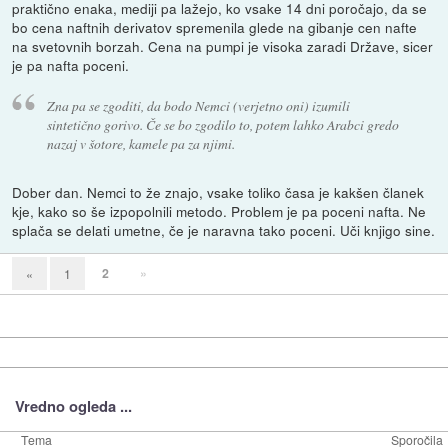
praktično enaka, mediji pa lažejo, ko vsake 14 dni poročajo, da se
bo cena naftnih derivatov spremenila glede na gibanje cen nafte
na svetovnih borzah. Cena na pumpi je visoka zaradi Države, sicer
je pa nafta poceni.
Zna pa se zgoditi, da bodo Nemci (verjetno oni) izumili
sintetično gorivo. Če se bo zgodilo to, potem lahko Arabci gredo
nazaj v šotore, kamele pa za njimi.
Dober dan. Nemci to že znajo, vsake toliko časa je kakšen članek
kje, kako so še izpopolnili metodo. Problem je pa poceni nafta. Ne
splača se delati umetne, če je naravna tako poceni. Uči knjigo sine.
2
»
«
1
Vredno ogleda ...
Tema
Sporočila