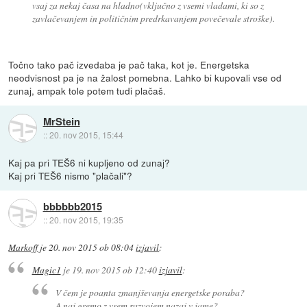
vsaj za nekaj časa na hladno(vključno z vsemi vladami, ki so z
zavlačevanjem in političnim predrkavanjem povečevale stroške).
Točno tako pač izvedaba je pač taka, kot je. Energetska
neodvisnost pa je na žalost pomebna. Lahko bi kupovali vse od
zunaj, ampak tole potem tudi plačaš.
MrStein
::
20. nov 2015, 15:44
Kaj pa pri TEŠ6 ni kupljeno od zunaj?
Kaj pri TEŠ6 nismo "plačali"?
bbbbbb2015
::
20. nov 2015, 19:35
Markoff
je
20. nov 2015 ob 08:04
izjavil
:
Magic1
je
19. nov 2015 ob 12:40
izjavil
:
V čem je poanta zmanjševanja energetske poraba?
A naj gremo z vsem razvojem nazaj v jame?