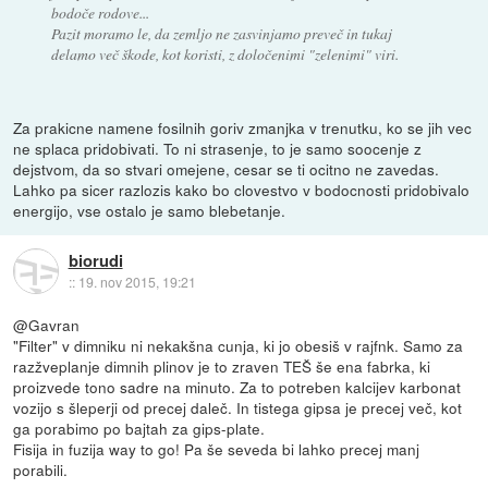
bodoče rodove...
Pazit moramo le, da zemljo ne zasvinjamo preveč in tukaj
delamo več škode, kot koristi, z določenimi "zelenimi" viri.
Za prakicne namene fosilnih goriv zmanjka v trenutku, ko se jih vec
ne splaca pridobivati. To ni strasenje, to je samo soocenje z
dejstvom, da so stvari omejene, cesar se ti ocitno ne zavedas.
Lahko pa sicer razlozis kako bo clovestvo v bodocnosti pridobivalo
energijo, vse ostalo je samo blebetanje.
biorudi
::
19. nov 2015, 19:21
@Gavran
"Filter" v dimniku ni nekakšna cunja, ki jo obesiš v rajfnk. Samo za
razžveplanje dimnih plinov je to zraven TEŠ še ena fabrka, ki
proizvede tono sadre na minuto. Za to potreben kalcijev karbonat
vozijo s šleperji od precej daleč. In tistega gipsa je precej več, kot
ga porabimo po bajtah za gips-plate.
Fisija in fuzija way to go! Pa še seveda bi lahko precej manj
porabili.