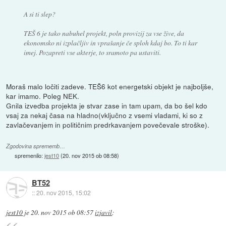
A si ti slep?
TEŠ 6 je tako nabuhel projekt, poln provizij za vse žive, da
ekonomsko ni izplačljiv in vprašanje če sploh kdaj bo. To ti kar
imej. Pozapreti vse akterje, to sramoto pa ustaviti.
Moraš malo ločiti zadeve. TEŠ6 kot energetski objekt je najboljše,
kar imamo. Poleg NEK.
Gnila izvedba projekta je stvar zase in tam upam, da bo šel kdo
vsaj za nekaj časa na hladno(vključno z vsemi vladami, ki so z
zavlačevanjem in političnim predrkavanjem povečevale stroške).
Zgodovina sprememb…
spremenilo:
jest10
(
20. nov 2015 ob 08:58
)
BT52
::
20. nov 2015, 15:02
jest10
je
20. nov 2015 ob 08:57
izjavil
: