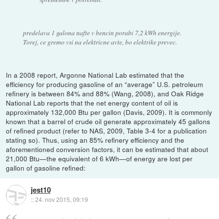
predelava 1 galona nafte v bencin porabi 7,2 kWh energije.
Torej, ce gremo vsi na elektricne avte, bo elektrike prevec.
In a 2008 report, Argonne National Lab estimated that the
efficiency for producing gasoline of an “average” U.S. petroleum
refinery is between 84% and 88% (Wang, 2008), and Oak Ridge
National Lab reports that the net energy content of oil is
approximately 132,000 Btu per gallon (Davis, 2009). It is commonly
known that a barrel of crude oil generate approximately 45 gallons
of refined product (refer to NAS, 2009, Table 3-4 for a publication
stating so). Thus, using an 85% refinery efficiency and the
aforementioned conversion factors, it can be estimated that about
21,000 Btu—the equivalent of 6 kWh—of energy are lost per
gallon of gasoline refined:
jest10
::
24. nov 2015, 09:19