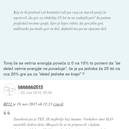
Kaj če bi prebral cel kontekst (ali pa vsaj en stavek prej) in
ugotovil, da gre za obdobje 25 let in ne zadnjih pet? In potem
pogledaš recimo grafe, kjer je lepo videti, da gre plin gor,
nuklearke pa malo gor in dol, definitivno pa ne opazno dol.
Torej če se vetrna energija poveča iz 0 na 10% to pomeni da
"se
, če je pa jedrska že 25 let na
delež vetrne energije ne povečuje"
cca 20% gre pa za
?
"delež jedrske se krepi"
bbbbbb2015
::
20. nov 2015, 00:39
BT52
je
19. nov 2015 ob 12:23
izjavil
:
Zaenkrat pa je TEŠ, JE najbolje kaj imamo. Vsekakor smo SLO
naredili dobro delo. Mogoče bi se še pripravili z kakim