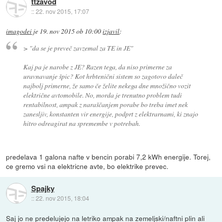
ttzavod
::
22. nov 2015, 17:07
imagodei
je
19. nov 2015 ob 10:00
izjavil
:
>
"da se je preveč zavzemal za TE in JE"
Kaj pa je narobe z JE? Razen tega, da niso primerne za
uravnavanje špic? Kot hrbtenični sistem so zagotovo daleč
najbolj primerne, že samo če želite nekega dne množično vozit
električne avtomobile. No, morda je trenutno problem tudi
rentabilnost, ampak z naraščanjem porabe bo treba imet nek
zanesljiv, konstanten vir energije, podprt z elektrarnami, ki znajo
hitro odreagirat na spremembe v potrebah.
predelava 1 galona nafte v bencin porabi 7,2 kWh energije. Torej,
ce gremo vsi na elektricne avte, bo elektrike prevec.
Spajky
::
22. nov 2015, 18:04
Saj jo ne predelujejo na letriko ampak na zemeljski/naftni plin ali