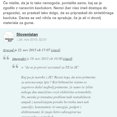
Če mislite, da je to tako nemogoče, pomislite samo, kaj se je
zgodilo z naravnim kavčukom. Nemci (ker niso imeli dostopa do
pragozda), so praskali tako dolgo, da so pripraskali do sintetičnega
kavčuka. Danes se več nihče ne sprašuje, če je ali ni dovolj
materiala za gume.
Slovenistan
::
24. nov 2015, 02:01
ttzavod
je
22. nov 2015 ob 17:07
izjavil
:
imagodei
je
19. nov 2015 ob 10:00
izjavil
:
>
"da se je preveč zavzemal za TE in JE"
Kaj pa je narobe z JE? Razen tega, da niso primerne
za uravnavanje špic? Kot hrbtenični sistem so
zagotovo daleč najbolj primerne, že samo če želite
nekega dne množično vozit električne avtomobile.
No, morda je trenutno problem tudi rentabilnost,
ampak z naraščanjem porabe bo treba imet nek
zanesljiv, konstanten vir energije, podprt z
elektrarnami, ki znajo hitro odreagirat na
spremembe v potrebah.