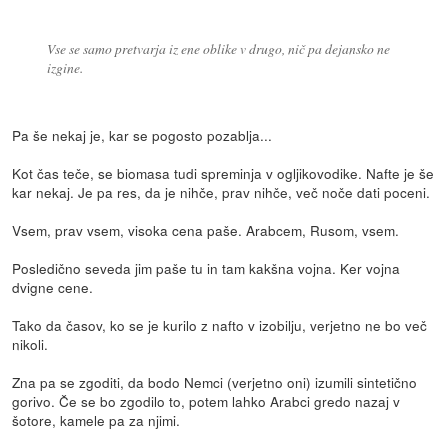
Vse se samo pretvarja iz ene oblike v drugo, nič pa dejansko ne
izgine.
Pa še nekaj je, kar se pogosto pozablja...
Kot čas teče, se biomasa tudi spreminja v ogljikovodike. Nafte je še
kar nekaj. Je pa res, da je nihče, prav nihče, več noče dati poceni.
Vsem, prav vsem, visoka cena paše. Arabcem, Rusom, vsem.
Posledično seveda jim paše tu in tam kakšna vojna. Ker vojna
dvigne cene.
Tako da časov, ko se je kurilo z nafto v izobilju, verjetno ne bo več
nikoli.
Zna pa se zgoditi, da bodo Nemci (verjetno oni) izumili sintetično
gorivo. Če se bo zgodilo to, potem lahko Arabci gredo nazaj v
šotore, kamele pa za njimi.