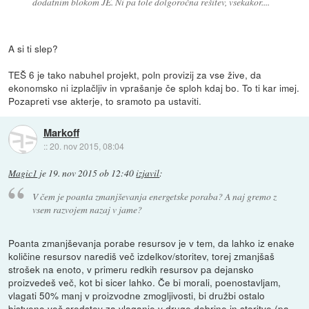
dodatnim blokom JE. Ni pa tole dolgoročna rešitev, vsekakor....
A si ti slep?
TEŠ 6 je tako nabuhel projekt, poln provizij za vse žive, da
ekonomsko ni izplačljiv in vprašanje če sploh kdaj bo. To ti kar imej.
Pozapreti vse akterje, to sramoto pa ustaviti.
Markoff
::
20. nov 2015, 08:04
Magic1
je
19. nov 2015 ob 12:40
izjavil
:
V čem je poanta zmanjševanja energetske poraba? A naj gremo z
vsem razvojem nazaj v jame?
Poanta zmanjševanja porabe resursov je v tem, da lahko iz enake
količine resursov narediš več izdelkov/storitev, torej zmanjšaš
strošek na enoto, v primeru redkih resursov pa dejansko
proizvedeš več, kot bi sicer lahko. Če bi morali, poenostavljam,
vlagati 50% manj v proizvodne zmogljivosti, bi družbi ostalo
bistveno več sredstev za vlaganje v druge dobrine in storitve (pa