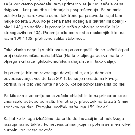
se je konkretno povečala, temu primerno se je tudi začela cena
dvigovati, ker ponudba ni dohajala povpraševanja. Pa še malo
politike ki je narekovala cene, tak trend pa je seveda trajal tam
nekje do leta 2008, ko je cena nafte dosegla s takratnimi dolarji -
okoli 148$ za sodček in potem je prišla globalna recesija in je
strmoglavila na 40$. Potem je bila cena nafte naslednjih 5 let na
ravni 100-110$, praktično velika stabilnost.
Taka visoka cena in stabilnost sta pa omogočili, da so začeli črpati
prej neekonomična nahajališča (Nafta iz oljnega peska, nafta iz
oljnega skrilavca, globokomorska nahajališča in tako dalje).
In potem je bilo na razpolago dovolj nafte, da je dohajala
povpraševanje, vse do leta 2014, ko se je nenadoma krivulja
obrnila in je bilo več nafte na voljo, kot pa povpraševanja po njej.
Pa kitajska ekonomija se je začela ohlajati in temu primerno so se
zmanjšale potrebe po nafti. Trenutno je presežek nafte za 2-3 mio
sodčkov na dan. Pomnite, sodček nafte ima 159 litrov :)
Kaj lahko iz tega izluščimo, da pride do inovacij in tehnološkega
razvoja ravno takrat, ko nečesa primanjkuje in potem se s tem cikel
surovin konkretno poveča.