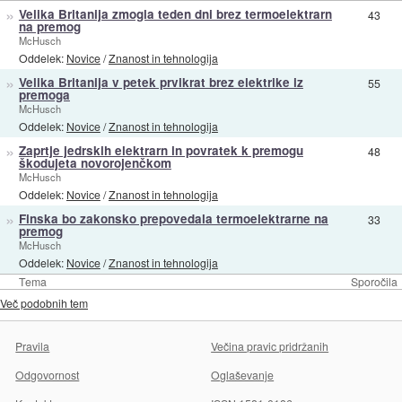
»
Velika Britanija zmogla teden dni brez termoelektrarn
43
na premog
McHusch
Oddelek:
Novice
/
Znanost in tehnologija
»
Velika Britanija v petek prvikrat brez elektrike iz
55
premoga
McHusch
Oddelek:
Novice
/
Znanost in tehnologija
»
Zaprtje jedrskih elektrarn in povratek k premogu
48
škodujeta novorojenčkom
McHusch
Oddelek:
Novice
/
Znanost in tehnologija
»
Finska bo zakonsko prepovedala termoelektrarne na
33
premog
McHusch
Oddelek:
Novice
/
Znanost in tehnologija
Tema
Sporočila
Več podobnih tem
Pravila
Večina pravic pridržanih
Odgovornost
Oglaševanje