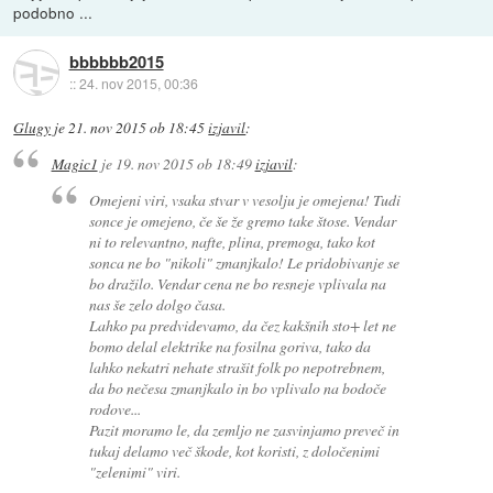
podobno ...
bbbbbb2015
::
24. nov 2015, 00:36
Glugy
je
21. nov 2015 ob 18:45
izjavil
:
Magic1
je
19. nov 2015 ob 18:49
izjavil
:
Omejeni viri, vsaka stvar v vesolju je omejena! Tudi
sonce je omejeno, če še že gremo take štose. Vendar
ni to relevantno, nafte, plina, premoga, tako kot
sonca ne bo "nikoli" zmanjkalo! Le pridobivanje se
bo dražilo. Vendar cena ne bo resneje vplivala na
nas še zelo dolgo časa.
Lahko pa predvidevamo, da čez kakšnih sto+ let ne
bomo delal elektrike na fosilna goriva, tako da
lahko nekatri nehate strašit folk po nepotrebnem,
da bo nečesa zmanjkalo in bo vplivalo na bodoče
rodove...
Pazit moramo le, da zemljo ne zasvinjamo preveč in
tukaj delamo več škode, kot koristi, z določenimi
"zelenimi" viri.