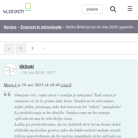
☰
Novice
»
Znanost in tehnologija
»
Velika Britanija bo do leta 2025 ugasnila termoelektrarne na premog
2
»
«
1
tikitoki
::
19. nov 2015, 19:17
Magic1
je
19. nov 2015 ob 18:49
izjavil
:
Omejeni viri, vsaka stvar v vesolju je omejena! Tudi sonce je
omejeno, če še že gremo take štose. Vendar ni to relevantno,
nafte, plina, premoga, tako kot sonca ne bo "nikoli" zmanjkalo!
Le pridobivanje se bo dražilo. Vendar cena ne bo resneje
vplivala na nas še zelo dolgo časa.
Lahko pa predvidevamo, da čez kakšnih sto+ let ne bomo delal
elektrike na fosilna goriva, tako da lahko nekatri nehate strašit
folk po nepotrebnem, da bo nečesa zmanjkalo in bo vplivalo na