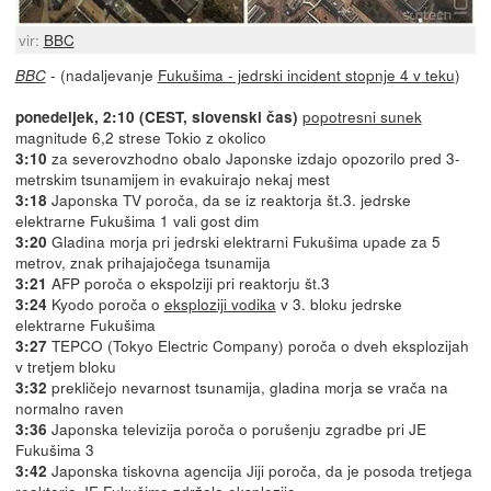
vir:
BBC
- (nadaljevanje
Fukušima - jedrski incident stopnje 4 v teku
)
BBC
popotresni sunek
ponedeljek, 2:10 (CEST, slovenski čas)
magnitude 6,2 strese Tokio z okolico
za severovzhodno obalo Japonske izdajo opozorilo pred 3-
3:10
metrskim tsunamijem in evakuirajo nekaj mest
Japonska TV poroča, da se iz reaktorja št.3. jedrske
3:18
elektrarne Fukušima 1 vali gost dim
Gladina morja pri jedrski elektrarni Fukušima upade za 5
3:20
metrov, znak prihajajočega tsunamija
AFP poroča o ekspolziji pri reaktorju št.3
3:21
Kyodo poroča o
eksploziji vodika
v 3. bloku jedrske
3:24
elektrarne Fukušima
TEPCO (Tokyo Electric Company) poroča o dveh eksplozijah
3:27
v tretjem bloku
prekličejo nevarnost tsunamija, gladina morja se vrača na
3:32
normalno raven
Japonska televizija poroča o porušenju zgradbe pri JE
3:36
Fukušima 3
Japonska tiskovna agencija Jiji poroča, da je posoda tretjega
3:42
reaktorja JE Fukušima zdržala eksplozijo