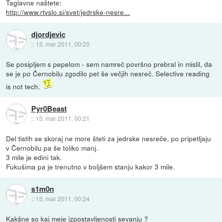
Taglavne naštete:
http://www.rtvslo.si/svet/jedrske-nesre...
djordjevic
::
15. mar 2011, 00:20
Se posipljem s pepelom - sem namreč površno prebral in mislil, da
se je po Černobilu zgodilo pet še večjih nesreč. Selective reading
is not tech.
Pyr0Beast
::
15. mar 2011, 00:21
Del tistih se skoraj ne more šteti za jedrske nesreče, po pripetljaju
v Černobilu pa še toliko manj.
3 mile je edini tak.
Fukušima pa je trenutno v boljšem stanju kakor 3 mile.
s1m0n
::
15. mar 2011, 00:24
Kakšne so kaj meje izpostavljenosti sevanju ?