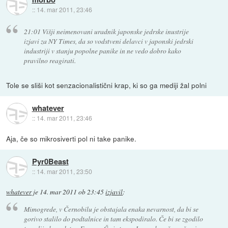
::
14. mar 2011, 23:46
21:01 Višji neimenovani uradnik japonske jedrske inustrije
izjavi za NY Times, da so vodstveni delavci v japonski jedrski
industriji v stanju popolne panike in ne vedo dobro kako
pravilno reagirati.
Tole se sliši kot senzacionalistični krap, ki so ga mediji žal polni
whatever
::
14. mar 2011, 23:46
Aja, če so mikrosiverti pol ni take panike.
Pyr0Beast
::
14. mar 2011, 23:50
whatever
je
14. mar 2011 ob 23:45
izjavil
:
Mimogrede, v Černobilu je obstajala enaka nevarnost, da bi se
gorivo stalilo do podtalnice in tam ekspodiralo. Če bi se zgodilo