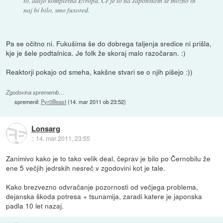
to, adijo kompletna Evropa. Če je to na Japonskem še možno in
naj bi bilo, smo fuxored.
Pa se očitno ni. Fukušima še do dobrega taljenja sredice ni prišla,
kje je šele podtalnica. Je folk že skoraj malo razočaran. :)
Reaktorji pokajo od smeha, kakšne stvari se o njih pišejo :))
Zgodovina sprememb…
spremenil:
Pyr0Beast
(
14. mar 2011 ob 23:52
)
Lonsarg
::
14. mar 2011, 23:55
Zanimivo kako je to tako velik deal, čeprav je bilo po Černobilu že
ene 5 večjih jedrskih nesreč v zgodovini kot je tale.
Kako brezvezno odvračanje pozornosti od večjega problema,
dejanska škoda potresa + tsunamija, zaradi katere je japonska
padla 10 let nazaj.