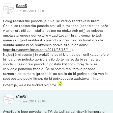
SasoS
::
14. mar 2011, 23:01
Poleg reaktorske posode je tukaj še vedno zadrževalni hram.
Četudi se reaktorska posoda stali ali jo raznese (zaenkrat ne kaže
v tej smeri, niti se ni stalila recimo na otoku treh milj) se celotna
gmota staljenega goriva zlije v zadrževalni hram, čemur je tudi
namenjen (pod reaktorsko posodo je prav nek tak tunel v obliki
donuta-kamor bi se reaktorsko gorivo zlilo in ohladilo:
http://bravenewclimate.com/2011/03/13/f...
).
Najbolj črni scenarij in praktično edini ki bi res pomenil katastrofo bi
bil, da bi se jedrsko gorivo stalilo do te mere, da bi se nabralo
spodaj v reaktorski posodi in postalo kritično - torej da bi se
cepljenje ponovno začelo. Če bi potem reaktorsko posodo
razneslo do te mere (preden bi se stalila da bi gorivo steklo ven in
spet postalo podkritično), da bi poškodovala zadrževalni hram.
Potem ja, we'd be fucked big time
s1m0n
::
14. mar 2011, 23:08
Avstrijec je lepo povedal na TV, da tudi zaradi visokih temperatur