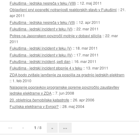
Fukušima - jedrska nesreča v teku (VIII)
::
12. maj 2011
Objavljeni prvi posnetki notranjosti reaktorskih stavb v Fukušimi
::
21.
apr 2011
Fukušima - jedrska nesreča v teku (VII)
::
12. apr 2011
Fukušima - jedrski incident v teku (VI)
::
22. mar 2011
Potres na Japonskem povzročil motnje v dobavi silicija
::
22. mar
2011
Fukušima - jedrski incident v teku (V)
::
18. mar 2011
Fukušima - jedrski incident v teku (IV)
::
17. mar 2011
Fukušima - jedrski incident, peti dan
::
16. mar 2011
Fukušima - jedrski incident stopnje 4 v teku
::
13. mar 2011
ZDA bodo zvišale jamčenje za posojila za gradnjo jedrskih elektrarn
::
1. feb 2010
Nalaganje popravkov programske opreme povzročilo zaustavitev
jedrske elektrarne v ZDA
::
7. jun 2008
20. obletnica černobilske katastrofe
::
26. apr 2006
Fuzijska elektrarna v Evropi?
::
28. maj 2004
««
«
1
/ 8
»
»»