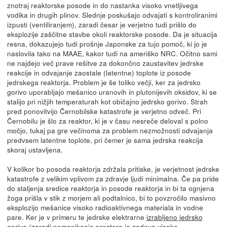
znotraj reaktorske posode in do nastanka visoko vnetljivega
vodika in drugih plinov. Slednje poskušajo odvajati s kontroliranimi
izpusti (ventiliranjem), zaradi česar je verjetno tudi prišlo do
eksplozije zaščitne stavbe okoli reaktorske posode. Da je situacija
resna, dokazujejo tudi prošnje Japonske za tujo pomoč, ki jo je
naslovila tako na MAAE, kakor tudi na ameriško NRC. Očitno sami
ne najdejo več prave rešitve za dokončno zaustavitev jedrske
reakcije in odvajanje zaostale (latentne) toplote iz posode
jedrskega reaktorja. Problem je še toliko večji, ker za jedrsko
gorivo uporabljajo mešanico uranovih in plutonijevih oksidov, ki se
stalijo pri nižjih temperaturah kot običajno jedrsko gorivo. Strah
pred ponovitvijo Černobilske katastrofe je verjetno odveč. Pri
Černobilu je šlo za reaktor, ki je v času nesreče deloval s polno
močjo, tukaj pa gre večinoma za problem nezmožnosti odvajanja
predvsem latentne toplote, pri čemer je sama jedrska reakcija
skoraj ustavljena.
V kolikor bo posoda reaktorja zdržala pritiske, je verjetnost jedrske
katastrofe z velikim vplivom za zdravje ljudi minimalna. Če pa pride
do staljenja sredice reaktorja in posode reaktorja in bi ta ognjena
žoga prišla v stik z morjem ali podtalnico, bi to povzročilo masivno
eksplozijo mešanice visoko radioaktivnega materiala in vodne
pare. Ker je v primeru te jedrske elektrarne
izrabljeno jedrsko
gorivo
(zaradi pomanjkanja prostora je zadeva visoko