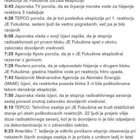
Japonska TV poroča, da se črpanje morske vode za hlajenje
3:43
reaktora 3 nadaljuje
TEPCO poroča, da je kot posledica eksplozije pri 1. reaktorju
4:28
JE Fukušima, sedem ljudi še vedno pogrešanih, več pa je bilo
ranjenih
Japonska vlada v svoji izjavi zapiše, da je stopnja
6:08
radioaktivnosti pri prvem bloku JE Fukušima spet v okviru
zakonsko dovoljenih vrednosti.
Agencija Kyoto poroča, da je v JE Fukušima eksplodiral
7:25
rezervar z gorivom.
Reuters poroča, da je odpovedalo hlajenje v drugem bloku
7:29
JE Fukušima: gladina hladilne vode pri reaktorju hitro upada.
Nadzornik Mednarodne Agencije za Atomsko Energijo
7:43
(MAAE) izjavi, da reaktorka posoda bloka 3 ni bila poškodovana
tekom današnje eksplozije.
Japonska vlada izjavi, da je stopnja radioaktivnega sevanja
7:50
sedaj povsod znotraj zakonsko dovoljenih vrednost.
TEPCO: Tehnično osebje pri JE Fukušima se trudi stabilizirati
8:10
stanje pri obeh poškodovanih reaktorjih. 22 ljudi je prejelo višje
doze radioaktivnega sevanj, kot je to dovoljeno in je bilo odpeljano
na dekontaminacijo in v zdravniško oskrbo.
Ameriško 7. ladjevje je odkrilo povišano stopnjo obsevanja pri
8:23
nekaterih članih svojega osebja in je pričelo z umikom ladij in letal