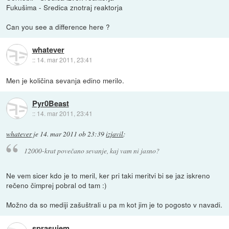
Fukušima - Sredica znotraj reaktorja
Can you see a difference here ?
whatever
::
14. mar 2011, 23:41
Men je količina sevanja edino merilo.
Pyr0Beast
::
14. mar 2011, 23:41
whatever
je
14. mar 2011 ob 23:39
izjavil
:
12000-krat povečano sevanje, kaj vam ni jasno?
Ne vem sicer kdo je to meril, ker pri taki meritvi bi se jaz iskreno
rečeno čimprej pobral od tam :)
Možno da so mediji zašuštrali u pa m kot jim je to pogosto v navadi.
sprasujem