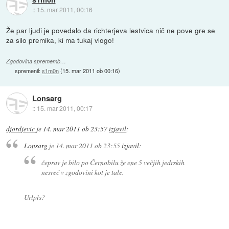
::
15. mar 2011, 00:16
Že par ljudi je povedalo da richterjeva lestvica nič ne pove gre se
za silo premika, ki ma tukaj vlogo!
Zgodovina sprememb…
spremenil:
s1m0n
(
15. mar 2011 ob 00:16
)
Lonsarg
::
15. mar 2011, 00:17
djordjevic
je
14. mar 2011 ob 23:57
izjavil
:
Lonsarg
je
14. mar 2011 ob 23:55
izjavil
:
čeprav je bilo po Černobilu že ene 5 večjih jedrskih
nesreč v zgodovini kot je tale.
Urlpls?