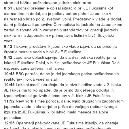
stran od bližine poškodovane jedrske elektrarne.
Japonski premier je opisal situacijo pri JE Fukušima kot
8:51
alarmantno in dodal, da je petkov potres pahnil Japonsko v
najresnejšo krizo po 2. svetovni vojni. Predstavnik vlade je dodal,
da ni pričakovati ponovitve Černobilske katastrofe na Japonskem
zaradi bistveno višjih varnostnih standardov pri gradnji jedrskih
elektrarn na Japonskem v primerjavi s tistimi v bivši Sovjetski
zvezi.
Tiskovni predstavnik japonske vlade izjavi, da se pričenja
9:12
črpanje morske vode v blok 2 JE Fukušima.
Japonske oblasti izjavijo, da sta dva jedrska reaktorja na
9:42
lokaciji Fukušima Daini, v bližini poškodovane JE Fukušima Daiči,
uspešno zaustavljena in ohlajena.
BBC poroča, da se je del jedrskega goriva poškodovanih
10:43
reaktorjev morda vseeno stalil.
Lokalni mediji poročajo, da je nivo hladilne vode v 2. bloku
10:45
JE Fukušima toliko upadel, da je prišlo do delnega odkritja in
izpostavljenosti gorivnih elementov v 2. bloku JE Fukušima.
New York Times poroča, da je, kljub drugačnim zagotovilom
11:52
japonske vlade, zelo verjetno prišlo do večjega radioaktivnega
izpusta iz JE Fukušima, ki bi lahko imelo mesece trajajoče
posledice.
Operaterji poškodovane JE Fukušima izjavijo, da obstaja
12:25
možnost, da je hladilna voda pri enem izmed poškodovanih