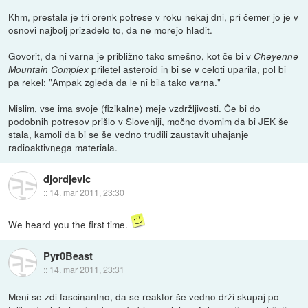
Khm, prestala je tri orenk potrese v roku nekaj dni, pri čemer jo je v
osnovi najbolj prizadelo to, da ne morejo hladit.
Govorit, da ni varna je približno tako smešno, kot če bi v
Cheyenne
priletel asteroid in bi se v celoti uparila, pol bi
Mountain Complex
pa rekel: "Ampak zgleda da le ni bila tako varna."
Mislim, vse ima svoje (fizikalne) meje vzdržljivosti. Če bi do
podobnih potresov prišlo v Sloveniji, močno dvomim da bi JEK še
stala, kamoli da bi se še vedno trudili zaustavit uhajanje
radioaktivnega materiala.
djordjevic
::
14. mar 2011, 23:30
We heard you the first time.
Pyr0Beast
::
14. mar 2011, 23:31
Meni se zdi fascinantno, da se reaktor še vedno drži skupaj po