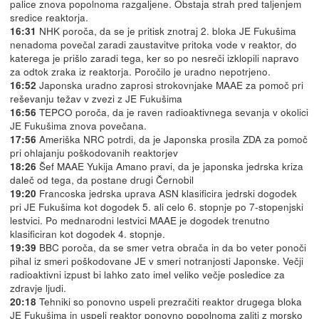
palice znova popolnoma razgaljene. Obstaja strah pred taljenjem
sredice reaktorja.
NHK poroča, da se je pritisk znotraj 2. bloka JE Fukušima
16:31
nenadoma povečal zaradi zaustavitve pritoka vode v reaktor, do
katerega je prišlo zaradi tega, ker so po nesreči izklopili napravo
za odtok zraka iz reaktorja. Poročilo je uradno nepotrjeno.
Japonska uradno zaprosi strokovnjake MAAE za pomoč pri
16:52
reševanju težav v zvezi z JE Fukušima
TEPCO poroča, da je raven radioaktivnega sevanja v okolici
16:56
JE Fukušima znova povečana.
Ameriška NRC potrdi, da je Japonska prosila ZDA za pomoč
17:56
pri ohlajanju poškodovanih reaktorjev
Šef MAAE Yukija Amano pravi, da je japonska jedrska kriza
18:26
daleč od tega, da postane drugi Černobil
Francoska jedrska uprava ASN klasificira jedrski dogodek
19:20
pri JE Fukušima kot dogodek 5. ali celo 6. stopnje po 7-stopenjski
lestvici. Po mednarodni lestvici MAAE je dogodek trenutno
klasificiran kot dogodek 4. stopnje.
BBC poroča, da se smer vetra obrača in da bo veter ponoči
19:39
pihal iz smeri poškodovane JE v smeri notranjosti Japonske. Večji
radioaktivni izpust bi lahko zato imel veliko večje posledice za
zdravje ljudi.
Tehniki so ponovno uspeli prezračiti reaktor drugega bloka
20:18
JE Fukušima in uspeli reaktor ponovno popolnoma zaliti z morsko