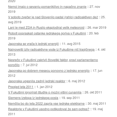
2020
Nemci imajo o sevanju pomanjkljivo in napačno znanje
::
27. nov
2019
V soboto zvečer je nad Slovenijo padal (rahlo) radioaktiven dež
::
25.
avg 2019
Lani je med ZDA in Rusijo eksplodiral velik meteoroid
::
26. mar 2019
Roboti popraskali ostanke jedrskega goriva v Fukušimi
::
20. feb
2019
Japonska se vrača k jedrski energiji
::
11. avg 2015
Najnovejši izliv radioaktivne vode iz Fukušime nič tragičnega
::
4. okt
2013
Nesrečo v Fukušimi zakrivil človeški faktor, pravi parlamentarno
poročilo
::
7. jul 2012
Japonska po dobrem mesecu ponovno z jedrsko energijo
::
17. jun
2012
Japonska ugasnila zadnji jedrski reaktor
::
6. maj 2012
Pregled leta 2011
::
1. jan 2012
V Fukušimi ignorirali študije o možni višini cunamija
::
26. okt 2011
Siemens izstopa iz jedrskega posla
::
19. sep 2011
Nemčija bo do leta 2022 zaprla vse jedrske elektrarne
::
30. maj 2011
Reaktorje v Fukušimi usodno poškodoval že sam potres?
::
19. maj
2011