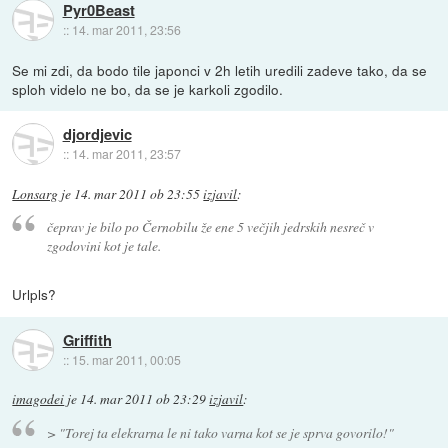
Pyr0Beast
::
14. mar 2011, 23:56
Se mi zdi, da bodo tile japonci v 2h letih uredili zadeve tako, da se
sploh videlo ne bo, da se je karkoli zgodilo.
djordjevic
::
14. mar 2011, 23:57
Lonsarg
je
14. mar 2011 ob 23:55
izjavil
:
čeprav je bilo po Černobilu že ene 5 večjih jedrskih nesreč v
zgodovini kot je tale.
Urlpls?
Griffith
::
15. mar 2011, 00:05
imagodei
je
14. mar 2011 ob 23:29
izjavil
:
>
"Torej ta elekrarna le ni tako varna kot se je sprva govorilo!"