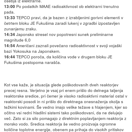
osebja iz elektrarne.
Po podatkih MAAE radioaktivnost ob elektrarni trenutno
13:00
pada.
TEPCO pravi, da je bazen z izrabljenimi gorivni elementi v
13:33
četrtem bloku JE Fukušima zaradi lukenj v zgradbi izpostavljen
zunanjemu zraku.
Japonsko stresel nov popotresni sunek preliminarne
14:34
magnitude 6,0
Američani zaznali povečano radioaktivnost v svoji vojaški
14:54
bazi Yokosuka na Japonskem.
TEPCO poroča, da količina vode v drugem bloku JE
16:44
Fukušima postopoma narašča.
Kot vse kaže, je situacija glede poškodovanih dveh reaktorjev
precej resna. Verjetno je vsaj pri enem prišlo do delnega taljenja
reaktorske sredice, pri čemer je visoko radioaktivni material ostal v
reaktorski posodi in ni prišlo do direktnega onesnaženja okolja s
težkimi kovinami. Še vedno imajo velike težave s hlajenjem, kjer so
očitno vsi redni hladilni sistemi tako poškodovani, da ne delujejo
več. Zato si za silo pomagajo z direktnim poplavljanjem reaktorja z
morsko vodo. Sredica reaktorja še vedno proizvaja ogromne
količine toplotne energije, obenem pa prihaja do visokih pritiskov