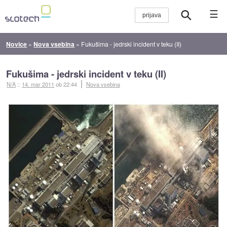
☰
Novice
»
Nova vsebina
»
Fukušima - jedrski incident v teku (II)
Fukušima - jedrski incident v teku (II)
N/A
::
14. mar 2011
ob 22:44
Nova vsebina