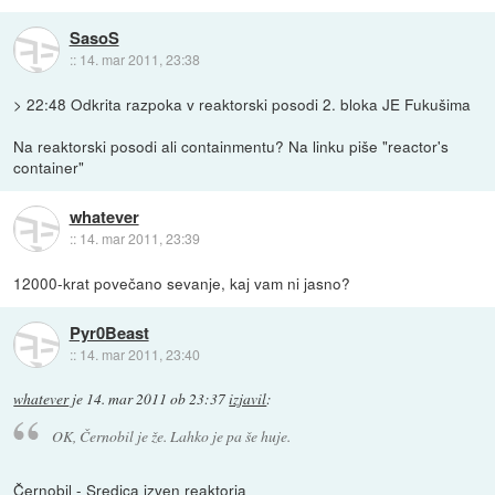
SasoS
::
14. mar 2011, 23:38
> 22:48 Odkrita razpoka v reaktorski posodi 2. bloka JE Fukušima
Na reaktorski posodi ali containmentu? Na linku piše "reactor's
container"
whatever
::
14. mar 2011, 23:39
12000-krat povečano sevanje, kaj vam ni jasno?
Pyr0Beast
::
14. mar 2011, 23:40
whatever
je
14. mar 2011 ob 23:37
izjavil
:
OK, Černobil je že. Lahko je pa še huje.
Černobil - Sredica izven reaktorja