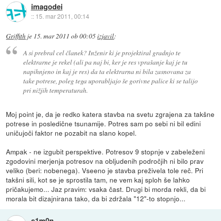
imagodei
::
15. mar 2011, 00:14
Griffith
je
15. mar 2011 ob 00:05
izjavil
:
A si prebral cel članek? Inženir ki je projektiral gradnjo te
elektrarne je rekel (ali pa naj bi, ker je res vprašanje kaj je tu
napihnjeno in kaj je res) da ta elektrarna ni bila zasnovana za
take potrese, poleg tega uporabljajo še gorivne palice ki se talijo
pri nižjih temperaturah.
Moj point je, da je redko katera stavba na svetu zgrajena za takšne
potrese in posledične tsunamije. Potres sam po sebi ni bil edini
uničujoči faktor ne pozabit na slano kopel.
Ampak - ne izgubit perspektive. Potresov 9 stopnje v zabeleženi
zgodovini merjenja potresov na obljudenih področjih ni bilo prav
veliko (beri: nobenega). Vseeno je stavba preživela tole reč. Pri
takšni sili, kot se je sprostila tam, ne vem kaj sploh še lahko
pričakujemo... Jaz pravim: vsaka čast. Drugi bi morda rekli, da bi
morala bit dizajnirana tako, da bi zdržala "12"-to stopnjo...
s1m0n