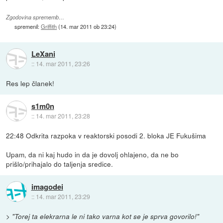
Zgodovina sprememb…
spremenil:
Griffith
(
14. mar 2011 ob 23:24
)
LeXani
::
14. mar 2011, 23:26
Res lep članek!
s1m0n
::
14. mar 2011, 23:28
22:48 Odkrita razpoka v reaktorski posodi 2. bloka JE Fukušima
Upam, da ni kaj hudo in da je dovolj ohlajeno, da ne bo
prišlo/prihajalo do taljenja sredice.
imagodei
::
14. mar 2011, 23:29
>
"Torej ta elekrarna le ni tako varna kot se je sprva govorilo!"