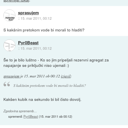
sprasujem
::
15. mar 2011, 00:12
S kakšnim pretokom vode bi morali to hladiti?
Pyr0Beast
::
15. mar 2011, 00:12
Še to je bilo luštno - Ko so jim pripeljali rezervni agregat za
napajanje se priključki niso ujemali :)
sprasujem
je
15. mar 2011 ob 00:12
izjavil
:
S kakšnim pretokom vode bi morali to hladiti?
Kakšen kubik na sekundo bi bil čisto dovolj.
Zgodovina sprememb…
spremenil:
Pyr0Beast
(
15. mar 2011 ob 00:12
)