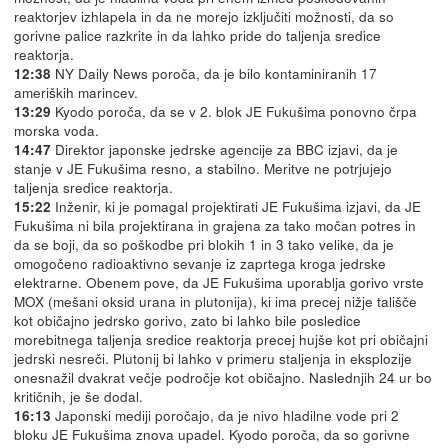
reaktorjev izhlapela in da ne morejo izključiti možnosti, da so
gorivne palice razkrite in da lahko pride do taljenja sredice
reaktorja.
NY Daily News poroča, da je bilo kontaminiranih 17
12:38
ameriških marincev.
Kyodo poroča, da se v 2. blok JE Fukušima ponovno črpa
13:29
morska voda.
Direktor japonske jedrske agencije za BBC izjavi, da je
14:47
stanje v JE Fukušima resno, a stabilno. Meritve ne potrjujejo
taljenja sredice reaktorja.
Inženir, ki je pomagal projektirati JE Fukušima izjavi, da JE
15:22
Fukušima ni bila projektirana in grajena za tako močan potres in
da se boji, da so poškodbe pri blokih 1 in 3 tako velike, da je
omogočeno radioaktivno sevanje iz zaprtega kroga jedrske
elektrarne. Obenem pove, da JE Fukušima uporablja gorivo vrste
MOX (mešani oksid urana in plutonija), ki ima precej nižje tališče
kot običajno jedrsko gorivo, zato bi lahko bile posledice
morebitnega taljenja sredice reaktorja precej hujše kot pri običajni
jedrski nesreči. Plutonij bi lahko v primeru staljenja in eksplozije
onesnažil dvakrat večje področje kot običajno. Naslednjih 24 ur bo
kritičnih, je še dodal.
Japonski mediji poročajo, da je nivo hladilne vode pri 2
16:13
bloku JE Fukušima znova upadel. Kyodo poroča, da so gorivne