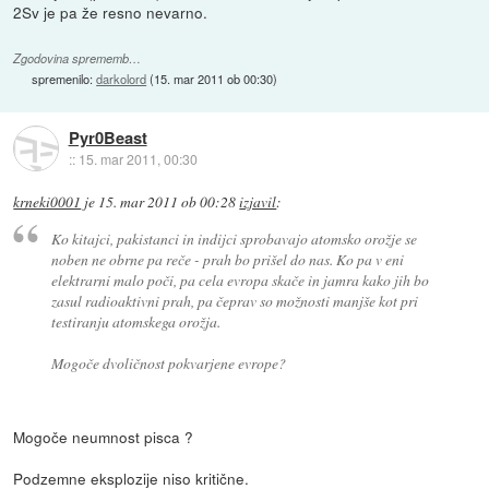
2Sv je pa že resno nevarno.
Zgodovina sprememb…
spremenilo:
darkolord
(
15. mar 2011 ob 00:30
)
Pyr0Beast
::
15. mar 2011, 00:30
krneki0001
je
15. mar 2011 ob 00:28
izjavil
:
Ko kitajci, pakistanci in indijci sprobavajo atomsko orožje se
noben ne obrne pa reče - prah bo prišel do nas. Ko pa v eni
elektrarni malo poči, pa cela evropa skače in jamra kako jih bo
zasul radioaktivni prah, pa čeprav so možnosti manjše kot pri
testiranju atomskega orožja.
Mogoče dvoličnost pokvarjene evrope?
Mogoče neumnost pisca ?
Podzemne eksplozije niso kritične.