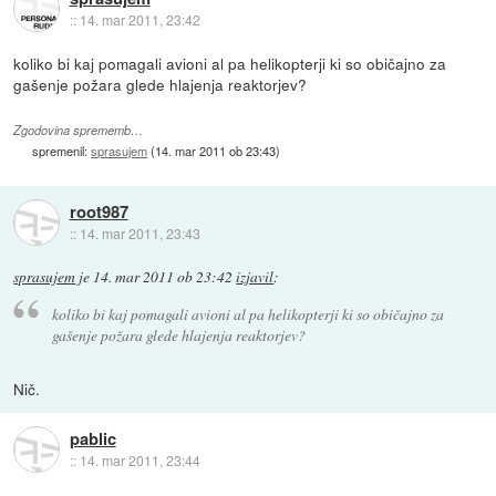
::
14. mar 2011, 23:42
koliko bi kaj pomagali avioni al pa helikopterji ki so običajno za
gašenje požara glede hlajenja reaktorjev?
Zgodovina sprememb…
spremenil:
sprasujem
(
14. mar 2011 ob 23:43
)
root987
::
14. mar 2011, 23:43
sprasujem
je
14. mar 2011 ob 23:42
izjavil
:
koliko bi kaj pomagali avioni al pa helikopterji ki so običajno za
gašenje požara glede hlajenja reaktorjev?
Nič.
pablic
::
14. mar 2011, 23:44