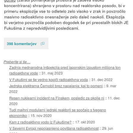
koncentrirana) shranjeno v prostoru nad reaktorsko posodo, bi v
primeru eksplozije vse to odletelo zelo visoko v zrak in povzročilo
masivno radioaktivno onesnaženje zelo daleč naokoli. Eksplozija
bi verjetno povzročila podoben dogodek še pri preostalih blokih JE
Fukušima z nepredvidljivimi posledicami.
398 komentarjev
Preberite si še…
Zadnja mednarodna inšpekcija pred japonskim izpustom milijona ton
radioaktivne vode
::
31. maj 2023
V Fukušimi se še vedno kopiči radioaktivna voda
::
31. dec 2022
Jedrska elektrarna Černobil brez napajanja: kaj to pomeni
::
9. mar
2022
Resen nuklearni incident na Finskem, posledic za okolje ni
::
11. dec
2020
Tudi majhni modularni jedrski reaktorji se soočajo s tvegano
ekonomiko
::
15. nov 2020
Kam z radioaktivno vodo iz Fukušime?
::
17. okt 2020
V Severni Evropi nepojasnjeno povišana radioaktivnost
::
29. jun