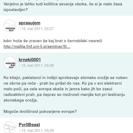
Verjetno je lahko tudi količina sevanja visoka, če si je malo časa
izpostavljen?
sprasujem
::
15. mar 2011, 00:27
kdor hoče še zraven še kaj brat o černobilski nesreči
http://mafija.fmf.uni-lj.si/seminar/fil...
krneki0001
::
15. mar 2011, 00:28
Ko kitajci, pakistanci in indijci sprobavajo atomsko orožje se noben
ne obrne pa reče - prah bo prišel do nas. Ko pa v eni elektrarni
malo poči, pa cela evropa skače in jamra kako jih bo zasul
radioaktivni prah, pa čeprav so možnosti manjše kot pri testiranju
atomskega orožja.
Mogoče dvoličnost pokvarjene evrope?
Pyr0Beast
::
15. mar 2011, 00:29