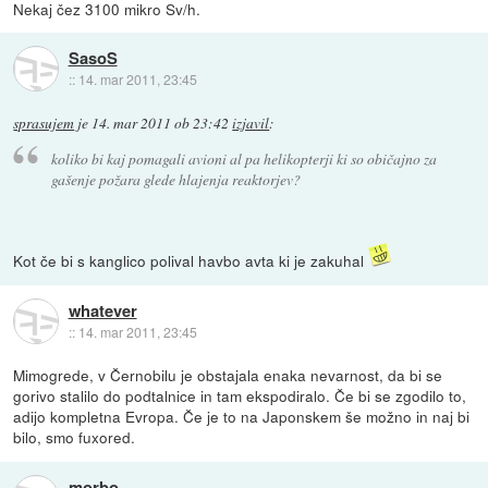
Nekaj čez 3100 mikro Sv/h.
SasoS
::
14. mar 2011, 23:45
sprasujem
je
14. mar 2011 ob 23:42
izjavil
:
koliko bi kaj pomagali avioni al pa helikopterji ki so običajno za
gašenje požara glede hlajenja reaktorjev?
Kot če bi s kanglico polival havbo avta ki je zakuhal
whatever
::
14. mar 2011, 23:45
Mimogrede, v Černobilu je obstajala enaka nevarnost, da bi se
gorivo stalilo do podtalnice in tam ekspodiralo. Če bi se zgodilo to,
adijo kompletna Evropa. Če je to na Japonskem še možno in naj bi
bilo, smo fuxored.
morbo