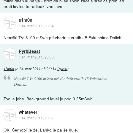
toliko dneh kuhanja - brez da bi se sploh začela sredica prebijati
proti lovilcu te radioaktivne lave.
s1m0n
::
14. mar 2011, 23:34
Nemški TV: 3100 mSv/h pri vhodnih vratih JE Fukushima Daiichi.
Pyr0Beast
::
14. mar 2011, 23:36
s1m0n
je
14. mar 2011 ob 23:34
izjavil
:
Nemški TV: 3100 mSv/h pri vhodnih vratih JE Fukushima
Daiichi.
Too je jeba. Background level je pod 0.25mSv/h.
whatever
::
14. mar 2011, 23:37
OK, Černobil je že. Lahko je pa še huje.