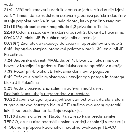
vodo.
Višji neimenovani uradnik japonske jedrske industrije izjavi
21:01
za NY Times, da so vodstveni delavci v japonski jedrski industriji v
stanju popolne panike in ne vedo dobro, kako pravilno reagirati.
Popotresni sunek magnitude 5,2 prizadane Tokio.
21:16
Odkrita razpoka
v reaktorski posodi 2. bloka JE Fukušima.
22:48
V 2. bloku JE Fukušima odjeknila eksplozija.
00:03
Začnetek evakuacije delavcev in operaterjev iz enote 2.
00:30(*)
Japonska razglasi prepoved poletov v radiju 30 km okoli JE
6:46
Fukušima.
Japonska obvesti MAAE da pri 4. bloku JE Fukušima gori
7:24
bazen z izrabljenim gorivom. Radiaktivnost se sprošča v ozračje.
Požar pri 4. bloku JE Fukušima domnevno pogašen.
7:39
Težave s hladilnim sistemov ustavljenega petega in šestega
8:42
bloka JE Fukušima
Voda v bazenu z izrabljenim gorivom morda vre.
9:29
Radioaktivnost uhaja neposredno v atmosfero
.
Japonska agencija za jedrsko varnost pravi, da sta v steni
10:22
zunanje stavbe četrtega bloka JE Fukušima dve osem-meterski
luknji, kot posledica tamkajšnje eksplozije.
Japonski premier Naoto Kan z jezo kara predstavnike
11:13
TEPCO, da mu niso sporočili novice o zadnji eksploziji v reaktorju
4. Obenem prepove kakršnokoli nadaljno evakuacijo TEPCO