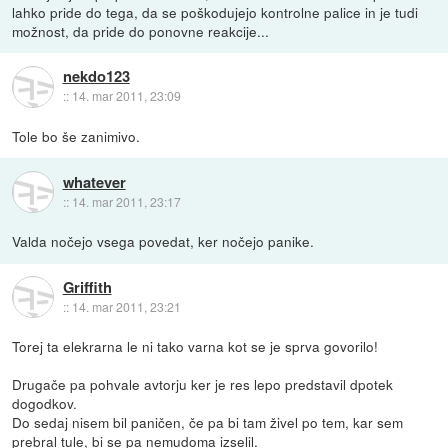
lahko pride do tega, da se poškodujejo kontrolne palice in je tudi
možnost, da pride do ponovne reakcije...
nekdo123
::
14. mar 2011, 23:09
Tole bo še zanimivo.
whatever
::
14. mar 2011, 23:17
Valda nočejo vsega povedat, ker nočejo panike.
Griffith
::
14. mar 2011, 23:21
Torej ta elekrarna le ni tako varna kot se je sprva govorilo!
Drugače pa pohvale avtorju ker je res lepo predstavil dpotek
dogodkov.
Do sedaj nisem bil paničen, če pa bi tam živel po tem, kar sem
prebral tule, bi se pa nemudoma izselil.