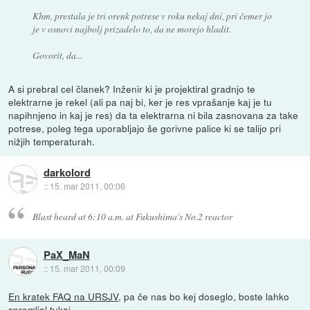
Khm, prestala je tri orenk potrese v roku nekaj dni, pri čemer jo
je v osnovi najbolj prizadelo to, da ne morejo hladit.
Govorit, da...
A si prebral cel članek? Inženir ki je projektiral gradnjo te
elektrarne je rekel (ali pa naj bi, ker je res vprašanje kaj je tu
napihnjeno in kaj je res) da ta elektrarna ni bila zasnovana za take
potrese, poleg tega uporabljajo še gorivne palice ki se talijo pri
nižjih temperaturah.
darkolord
::
15. mar 2011, 00:06
Blast heard at 6:10 a.m. at Fukushima's No.2 reactor
PaX_MaN
::
15. mar 2011, 00:09
En kratek FAQ na URSJV
, pa če nas bo kej doseglo, boste lahko
spremljal tukaj
.