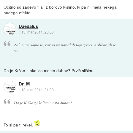
Očitno so zadevo filali z borovo kislino, ki pa ni imela nekega
hudega efekta.
Daedalus
::
13. mar 2011, 20:53
Zal imam samo to, kar so mi povedali tam ziveci. Kolikor jih je
se.
Da je Krško z okolico mesto duhov? Prvič slišim.
Dr_M
::
13. mar 2011, 21:03
Da je Krško z okolico mesto duhov?
To si pa ti rekel.