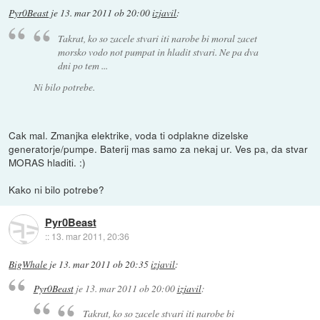
Pyr0Beast
je
13. mar 2011 ob 20:00
izjavil
:
Takrat, ko so zacele stvari iti narobe bi moral zacet
morsko vodo not pumpat in hladit stvari. Ne pa dva
dni po tem ...
Ni bilo potrebe.
Cak mal. Zmanjka elektrike, voda ti odplakne dizelske
generatorje/pumpe. Baterij mas samo za nekaj ur. Ves pa, da stvar
MORAS hladiti. :)
Kako ni bilo potrebe?
Pyr0Beast
::
13. mar 2011, 20:36
BigWhale
je
13. mar 2011 ob 20:35
izjavil
:
Pyr0Beast
je
13. mar 2011 ob 20:00
izjavil
:
Takrat, ko so zacele stvari iti narobe bi