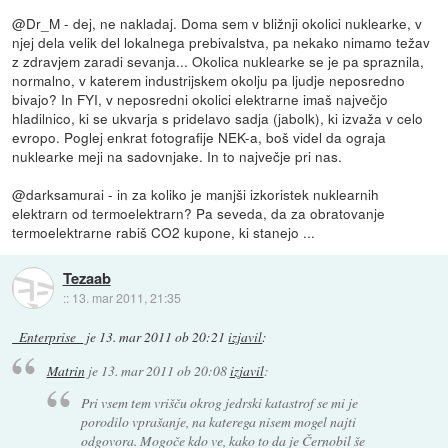
@Dr_M - dej, ne nakladaj. Doma sem v bližnji okolici nuklearke, v
njej dela velik del lokalnega prebivalstva, pa nekako nimamo težav
z zdravjem zaradi sevanja... Okolica nuklearke se je pa spraznila,
normalno, v katerem industrijskem okolju pa ljudje neposredno
bivajo? In FYI, v neposredni okolici elektrarne imaš največjo
hladilnico, ki se ukvarja s pridelavo sadja (jabolk), ki izvaža v celo
evropo. Poglej enkrat fotografije NEK-a, boš videl da ograja
nuklearke meji na sadovnjake. In to največje pri nas.
@darksamurai - in za koliko je manjši izkoristek nuklearnih
elektrarn od termoelektrarn? Pa seveda, da za obratovanje
termoelektrarne rabiš CO2 kupone, ki stanejo ...
Tezaab
::
13. mar 2011, 21:35
_Enterprise_
je
13. mar 2011 ob 20:21
izjavil
:
Matrin
je
13. mar 2011 ob 20:08
izjavil
:
Pri vsem tem vrišču okrog jedrski katastrof se mi je
porodilo vprašanje, na katerega nisem mogel najti
odgovora. Mogoče kdo ve, kako to da je Černobil še