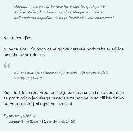
Odpadno gorivo se ne bo tako hitro skurilo, sploh pa ne v
Krškem. Zakaj skandinavci gradijo odlagališče visoko
radioaktivnih odpadkov, če pa je "reciklaža" tako enostavna?
Ker je cenejše.
Ni pene sicer. Ko bodo cene goriva narastle bodo taka skladišča
postala rudniki zlata :)
Ker se reaktorji, ki lahko kurijo že uporabljeno gorivo šele
začenjajo graditi.
Yup. Tudi to je res. Pred tem se je balo, da se jih lahko uporablja
za proizvodnjo jedrskega materiala za bombe in so bili kakršnikoli
breeder reaktorji skrajno nezaželjeni.
Zgodovina sprememb…
spremenil:
Pyr0Beast
(
13. mar 2011 ob 21:39
)