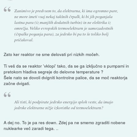
Zanimivo je predvsem to, da elektrarna, ki ima ogromno pare,
ne more imeti vsaj nekaj takšnih črpalk, ki bi jih poganjala
lastna para (iz manjših dodatnih turbin) in ne elektrika iz
omrežja. Veliko evropskih termoelektrarn je samozadostnih
(črpalke poganja para), za jedrsko bi pa to še toliko bolj
pričakoval.
Zato ker reaktor ne sme delovati pri nizkih močeh.
Ti veš da se reaktor 'vklopi' tako, da se ga izključno s pumpami in
pretokom hladiva segreje do delovne temperature ?
Šele nato se dovoli dvigniti kontrolne palice, da se moč reaktorja
začne dvigati.
Ali tisti, ki podpirate jedrsko energijo sploh veste, da imajo
jedrske elektrarne nižje izkoristke od termoelektrarn?
A dej no. To je pa res down. Zdej pa ne smemo zgraditi nobene
nuklearke več zaradi tega. ..