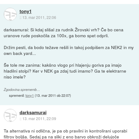
tony1
::
13. mar 2011, 22:06
darksamurai: Si kdaj slišal za rudnik Žirovski vrh? Če bo cena
uranove rude poskočila za 100x, ga bomo spet odprli.
Držim pesti, da bodo težave rešili in takoj podpišem za NEK2 in my
own back yard...
Še tole me zanima: kakšno vlogo pri hlajenju goriva pa imajo
hladilni stolpi? Ker v NEK ga zdaj tudi imamo? Ga te elektrarne
niso imele?
Zgodovina sprememb…
spremenil:
tony1
(
13. mar 2011 ob 22:07
)
darksamurai
::
13. mar 2011, 22:09
Ta alternativa ni odlična, je pa ob pravilni in kontrolirani uporabi
filtrov boljša. Sedaj pa na sliki z eno barvo obkroži delujoče