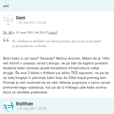
wiki
Dami
::
13. mar 2011, 20:26
Dr_M
je
13. mar 2011 ob 20:15
izjavil
:
Ze v krskem so okoliske vasi skoraj prazne, kjer je pa se kaj ljudi,
so pa prakticno vsi bolni.
Bolni kako in od česa? Sevanja? Močno dvomim. Mislim da je 100x
več bolnih v zasavju zarad Lafarga. Je pa itak da logično postavit
dodatne bloki namesto gradit kompletne infrastrukture nekje
drugje. Še ena 2 bloka v Krškem pa lahko TEŠ zapremo, ne pa da
se zdaj kregajo in planirajo kako bojo še 30let kopal premog tam.
Pomoje je več možnosti da se celo Velenje pogrezne v lukno zarad
prekomernega rudarjenja, kot pa da iz krškega uide kaka smrtna
doza za okoliške prebivalce.
BigWhale
::
13. mar 2011, 20:35