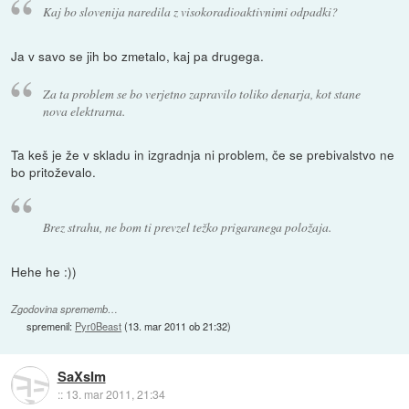
Kaj bo slovenija naredila z visokoradioaktivnimi odpadki?
Ja v savo se jih bo zmetalo, kaj pa drugega.
Za ta problem se bo verjetno zapravilo toliko denarja, kot stane
nova elektrarna.
Ta keš je že v skladu in izgradnja ni problem, če se prebivalstvo ne
bo pritoževalo.
Brez strahu, ne bom ti prevzel težko prigaranega položaja.
Hehe he :))
Zgodovina sprememb…
spremenil:
Pyr0Beast
(
13. mar 2011 ob 21:32
)
SaXsIm
::
13. mar 2011, 21:34