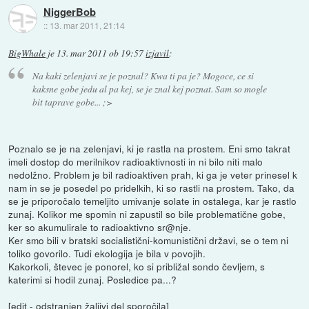
NiggerBob
::
13. mar 2011, 21:14
BigWhale
je
13. mar 2011 ob 19:57
izjavil
:
Na kaki zelenjavi se je poznal? Kwa ti pa je? Mogoce, ce si
kaksne gobe jedu al pa kej, se je znal kej poznat. Sam so mogle
bit taprave gobe... ;>
Poznalo se je na zelenjavi, ki je rastla na prostem. Eni smo takrat
imeli dostop do merilnikov radioaktivnosti in ni bilo niti malo
nedolžno. Problem je bil radioaktiven prah, ki ga je veter prinesel k
nam in se je posedel po pridelkih, ki so rastli na prostem. Tako, da
se je priporočalo temeljito umivanje solate in ostalega, kar je rastlo
zunaj. Kolikor me spomin ni zapustil so bile problematične gobe,
ker so akumulirale to radioaktivno sr@nje.
Ker smo bili v bratski socialistični-komunistični državi, se o tem ni
toliko govorilo. Tudi ekologija je bila v povojih.
Kakorkoli, števec je ponorel, ko si približal sondo čevljem, s
katerimi si hodil zunaj. Posledice pa...?
[edit - odstranjen žaljivi del sporočila]