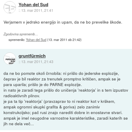
Yohan del Sud
::
13. mar 2011, 21:41
Verjamem v jedrsko energijo in upam, da ne bo prevelike škode.
Zgodovina sprememb…
spremenilo:
Yohan del Sud
(
13. mar 2011 ob 21:42
)
gruntfürmich
::
13. mar 2011, 21:43
da ne bo pomote okoli črnobila: ni prišlo do jederske explozije,
čeprav je bil reaktor za trenutek promptno kritičen, ampak se je
para uparila; prišlo je do PARNE explozije.
in nato je zaradi tega prišlo do uničenja 'reaktorja' in s tem izpustov
radioaktivnih plinov.
je pa ta tip 'reaktorja' (pravzaprav to ni reaktor kot v krškem,
ampak ogromni skupki grafita & goriva) zelo zanimiv
konstrukcijsko; pač rusi znajo narediti dobre in enostavne stvari.
ampak je imel neugodne varnostne karakteristike, zaradi katerih se
jih ne dela več...