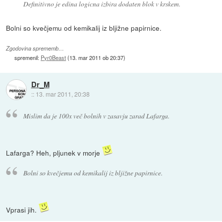
Definitivno je edina logicna izbira dodaten blok v krskem.
Bolni so kvečjemu od kemikalij iz bljižne papirnice.
Zgodovina sprememb…
spremenil:
Pyr0Beast
(
13. mar 2011 ob 20:37
)
Dr_M
::
13. mar 2011, 20:38
Mislim da je 100x več bolnih v zasavju zarad Lafarga.
Lafarga? Heh, pljunek v morje
Bolni so kvečjemu od kemikalij iz bljižne papirnice.
Vprasi jih.