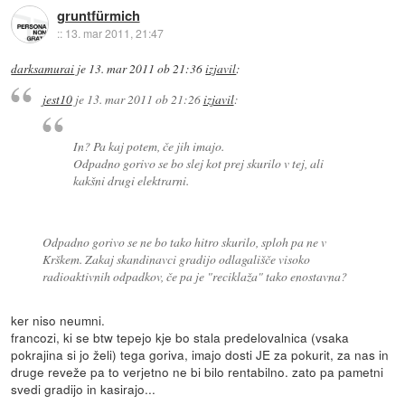
gruntfürmich
::
13. mar 2011, 21:47
darksamurai
je
13. mar 2011 ob 21:36
izjavil
:
jest10
je
13. mar 2011 ob 21:26
izjavil
:
In? Pa kaj potem, če jih imajo.
Odpadno gorivo se bo slej kot prej skurilo v tej, ali
kakšni drugi elektrarni.
Odpadno gorivo se ne bo tako hitro skurilo, sploh pa ne v
Krškem. Zakaj skandinavci gradijo odlagališče visoko
radioaktivnih odpadkov, če pa je "reciklaža" tako enostavna?
ker niso neumni.
francozi, ki se btw tepejo kje bo stala predelovalnica (vsaka
pokrajina si jo želi) tega goriva, imajo dosti JE za pokurit, za nas in
druge reveže pa to verjetno ne bi bilo rentabilno. zato pa pametni
svedi gradijo in kasirajo...