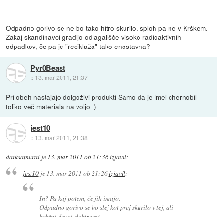
Odpadno gorivo se ne bo tako hitro skurilo, sploh pa ne v Krškem.
Zakaj skandinavci gradijo odlagališče visoko radioaktivnih
odpadkov, če pa je "reciklaža" tako enostavna?
Pyr0Beast
::
13. mar 2011, 21:37
Pri obeh nastajajo dolgoživi produkti Samo da je imel chernobil
toliko več materiala na voljo :)
jest10
::
13. mar 2011, 21:38
darksamurai
je
13. mar 2011 ob 21:36
izjavil
:
jest10
je
13. mar 2011 ob 21:26
izjavil
:
In? Pa kaj potem, če jih imajo.
Odpadno gorivo se bo slej kot prej skurilo v tej, ali
kakšni drugi elektrarni.