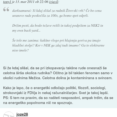
tony1
je
13. mar 2011 ob 22:06
izjavil
:
darksamurai: Si kdaj slišal za rudnik Žirovski vrh? Če bo cena
uranove rude poskočila za 100x, ga bomo spet odprli.
Držim pesti, da bodo težave rešili in takoj podpišem za NEK2 in
my own back yard...
Še tole me zanima: kakšno vlogo pri hlajenju goriva pa imajo
hladilni stolpi? Ker v NEK ga zdaj tudi imamo? Ga te elektrarne
niso imele?
Si že kdaj slišal, da se pri izkopavanju takšne rude onesnaži še
celotna širša okolica rudnika? Očitno je bil takšen fenomen samo v
okolici rudnima Mežica. Celotna dolina je kontaminirana s svincem.
Kako je lepo, če o energetiki odločajo politiki, filozofi, sociologi,
strokovnjaki iz FDVja in nekaj računalničarjev. Svet je takoj lepši.
PS: S tem ne pravim, da so našteti nesposobni, ampak trdim, da se
na energetiko popolnoma nič ne spoznajo.
joze28