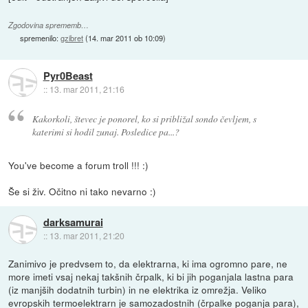
Zgodovina sprememb…
spremenilo:
gzibret
(
14. mar 2011 ob 10:09
)
Pyr0Beast
::
13. mar 2011, 21:16
Kakorkoli, števec je ponorel, ko si približal sondo čevljem, s
katerimi si hodil zunaj. Posledice pa...?
You've become a forum troll !!! :)
Še si živ. Očitno ni tako nevarno :)
darksamurai
::
13. mar 2011, 21:20
Zanimivo je predvsem to, da elektrarna, ki ima ogromno pare, ne
more imeti vsaj nekaj takšnih črpalk, ki bi jih poganjala lastna para
(iz manjših dodatnih turbin) in ne elektrika iz omrežja. Veliko
evropskih termoelektrarn je samozadostnih (črpalke poganja para),