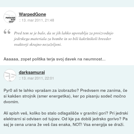
WarpedGone
::
13. mar 2011, 21:48
Pred tem se je balo, da se jih lahko uporablja za proizvodnjo
jedrskega materiala za bombe in so bili kakršnikoli breeder
reaktorji skrajno nezaželjeni.
Aaaaaa, zopet politika terja svoj davek na neumnost...
darksamurai
::
13. mar 2011, 22:01
Pyr0 ali te lahko vprašam za izobrazbo? Predvsem me zanima, če
si kakšen strojnik (smer energetika), ker po pisanju sodeč močno
dvomim.
Ali sploh veš, koliko bo stalo odlagališče v granitni gori? Pri jedrski
elektrarni si odvisen od tujcev. Od kje pa dobiš jedrsko gorivo? Pa
saj je cena urana že veš čas enaka, NOT! Vsa energija se draži.