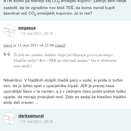
BTW koliko pa stanejo kaj CO
emisijski kuponi? Zadnjič sem nekje
2
zasledil, da če zgradimo nov blok TEŠ, da bomo morali kupiti
šeenkrat več CO
emisijskih kuponov. Je to res?
2
pegasus
::
13. mar 2011, 22:16
tony1
je
13. mar 2011 ob 22:06
izjavil
:
Še tole me zanima: kakšno vlogo pri hlajenju goriva pa imajo
hladilni stolpi? Ker v NEK ga zdaj tudi imamo? Ga te elektrarne
niso imele?
Nikakršno. V hladilnih stolpih hladiš paro v vodo, ki pride iz turbin
ven, da jo lahko spet v uparjalnike črpaš. JEK je precej časa
uporabljal Savo v ta namen, a ji v zadnjem času poleti pretok toliko
upade, da morajo zmanjšati moč. Zato so sedaj še klasičen hladilni
stolp dali zraven ...
darksamurai
::
13. mar 2011, 22:16