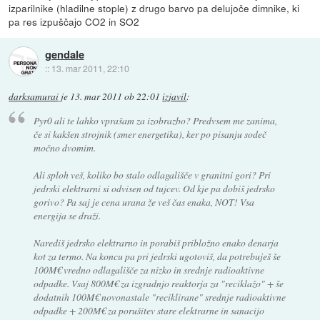
izparilnike (hladilne stople) z drugo barvo pa delujoče dimnike, ki
pa res izpuščajo CO2 in SO2
gendale
::
13. mar 2011, 22:10
darksamurai
je
13. mar 2011 ob 22:01
izjavil
:
Pyr0 ali te lahko vprašam za izobrazbo? Predvsem me zanima,
če si kakšen strojnik (smer energetika), ker po pisanju sodeč
močno dvomim.
Ali sploh veš, koliko bo stalo odlagališče v granitni gori? Pri
jedrski elektrarni si odvisen od tujcev. Od kje pa dobiš jedrsko
gorivo? Pa saj je cena urana že veš čas enaka, NOT! Vsa
energija se draži.
Narediš jedrsko elektrarno in porabiš pribložno enako denarja
kot za termo. Na koncu pa pri jedrski ugotoviš, da potrebuješ še
100M€ vredno odlagališče za nizko in srednje radioaktivne
odpadke. Vsaj 800M€ za izgradnjo reaktorja za "reciklažo" + še
dodatnih 100M€ novonastale "reciklirane" srednje radioaktivne
odpadke + 200M€ za porušitev stare elektrarne in sanacijo