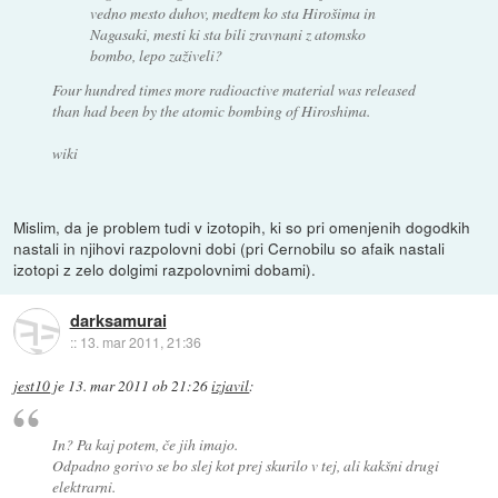
vedno mesto duhov, medtem ko sta Hirošima in
Nagasaki, mesti ki sta bili zravnani z atomsko
bombo, lepo zaživeli?
Four hundred times more radioactive material was released
than had been by the atomic bombing of Hiroshima.
wiki
Mislim, da je problem tudi v izotopih, ki so pri omenjenih dogodkih
nastali in njihovi razpolovni dobi (pri Cernobilu so afaik nastali
izotopi z zelo dolgimi razpolovnimi dobami).
darksamurai
::
13. mar 2011, 21:36
jest10
je
13. mar 2011 ob 21:26
izjavil
:
In? Pa kaj potem, če jih imajo.
Odpadno gorivo se bo slej kot prej skurilo v tej, ali kakšni drugi
elektrarni.