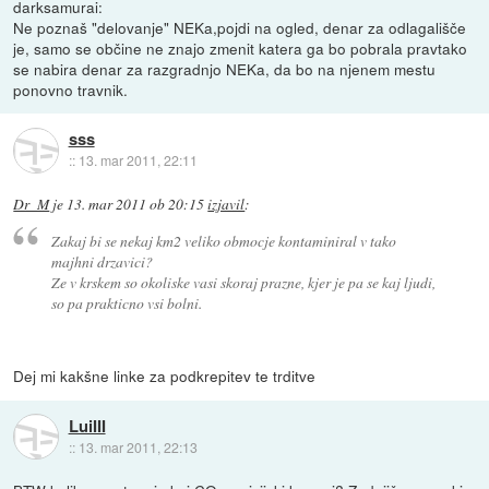
darksamurai:
Ne poznaš "delovanje" NEKa,pojdi na ogled, denar za odlagališče
je, samo se občine ne znajo zmenit katera ga bo pobrala pravtako
se nabira denar za razgradnjo NEKa, da bo na njenem mestu
ponovno travnik.
sss
::
13. mar 2011, 22:11
Dr_M
je
13. mar 2011 ob 20:15
izjavil
:
Zakaj bi se nekaj km2 veliko obmocje kontaminiral v tako
majhni drzavici?
Ze v krskem so okoliske vasi skoraj prazne, kjer je pa se kaj ljudi,
so pa prakticno vsi bolni.
Dej mi kakšne linke za podkrepitev te trditve
LuiIII
::
13. mar 2011, 22:13