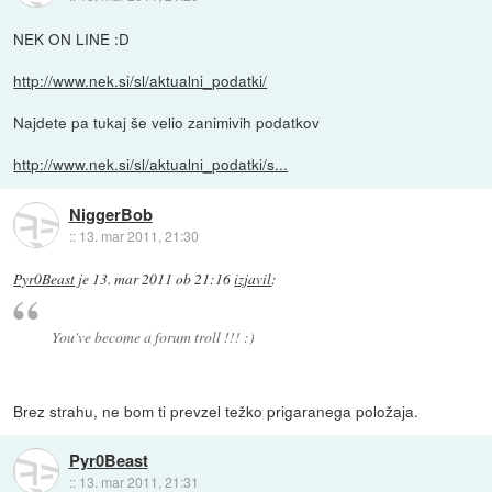
NEK ON LINE :D
http://www.nek.si/sl/aktualni_podatki/
Najdete pa tukaj še velio zanimivih podatkov
http://www.nek.si/sl/aktualni_podatki/s...
NiggerBob
::
13. mar 2011, 21:30
Pyr0Beast
je
13. mar 2011 ob 21:16
izjavil
:
You've become a forum troll !!! :)
Brez strahu, ne bom ti prevzel težko prigaranega položaja.
Pyr0Beast
::
13. mar 2011, 21:31