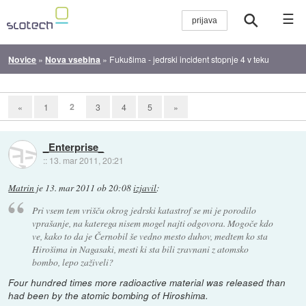
☰
Novice
»
Nova vsebina
»
Fukušima - jedrski incident stopnje 4 v teku
2
«
1
3
4
5
»
_Enterprise_
::
13. mar 2011, 20:21
Matrin
je
13. mar 2011 ob 20:08
izjavil
:
Pri vsem tem vrišču okrog jedrski katastrof se mi je porodilo
vprašanje, na katerega nisem mogel najti odgovora. Mogoče kdo
ve, kako to da je Černobil še vedno mesto duhov, medtem ko sta
Hirošima in Nagasaki, mesti ki sta bili zravnani z atomsko
bombo, lepo zaživeli?
Four hundred times more radioactive material was released than
had been by the atomic bombing of Hiroshima.