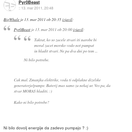
Pyr0Beast
::
13. mar 2011, 20:48
BigWhale
je
13. mar 2011 ob 20:35
izjavil
:
Pyr0Beast
je
13. mar 2011 ob 20:00
izjavil
:
Takrat, ko so zacele stvari iti narobe bi
moral zacet morsko vodo not pumpat
in hladit stvari. Ne pa dva dni po tem ...
Ni bilo potrebe.
Cak mal. Zmanjka elektrike, voda ti odplakne dizelske
generatorje/pumpe. Baterij mas samo za nekaj ur. Ves pa, da
stvar MORAS hladiti. :)
Kako ni bilo potrebe?
Ni bilo dovolj energije da zadevo pumpajo ? :)