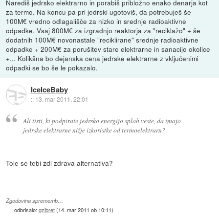
Narediš jedrsko elektrarno in porabiš pribložno enako denarja kot
za termo. Na koncu pa pri jedrski ugotoviš, da potrebuješ še
100M€ vredno odlagališče za nizko in srednje radioaktivne
odpadke. Vsaj 800M€ za izgradnjo reaktorja za "reciklažo" + še
dodatnih 100M€ novonastale "reciklirane" srednje radioaktivne
odpadke + 200M€ za porušitev stare elektrarne in sanacijo okolice
+... Kolikšna bo dejanska cena jedrske elektrarne z vključenimi
odpadki se bo še le pokazalo.
IceIceBaby
::
13. mar 2011, 22:01
Ali tisti, ki podpirate jedrsko energijo sploh veste, da imajo
jedrske elektrarne nižje izkoristke od termoelektrarn?
Tole se tebi zdi zdrava alternativa?
Zgodovina sprememb…
odbrisalo:
gzibret
(
14. mar 2011 ob 10:11
)