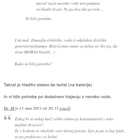
moral zacet morsko vodo not pumpat
in hladit stvari. Ne pa dva dni po tem ...
Ni bilo potrebe.
Cak mal. Zmanjka elektrike, voda ti odplakne dizelske
generatorje/pumpe. Baterij mas samo za nekaj ur. Ves pa, da
stvar MORAS hladiti. :)
Kako ni bilo potrebe?
Takrat je hladilni sistem še lavfal (na baterije)
In ni bilo potrebe po dodatnem hlajenju z morsko vodo.
Dr_M
je
13. mar 2011 ob 20:15
izjavil
:
Zakaj bi se nekaj km2 veliko obmocje kontaminiral v tako
majhni drzavici?
Ze v krskem so okoliske vasi skoraj prazne, kjer je pa se kaj ljudi,
so pa prakticno vsi bolni.