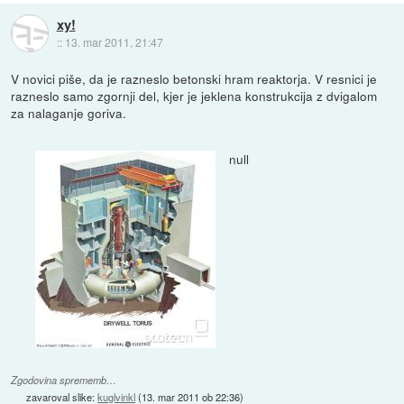
xy!
::
13. mar 2011, 21:47
V novici piše, da je razneslo betonski hram reaktorja. V resnici je
razneslo samo zgornji del, kjer je jeklena konstrukcija z dvigalom
za nalaganje goriva.
null
Zgodovina sprememb…
zavaroval slike:
kuglvinkl
(
13. mar 2011 ob 22:36
)