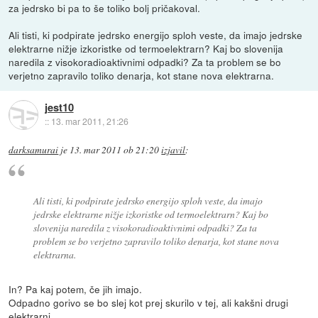
za jedrsko bi pa to še toliko bolj pričakoval.
Ali tisti, ki podpirate jedrsko energijo sploh veste, da imajo jedrske
elektrarne nižje izkoristke od termoelektrarn? Kaj bo slovenija
naredila z visokoradioaktivnimi odpadki? Za ta problem se bo
verjetno zapravilo toliko denarja, kot stane nova elektrarna.
jest10
::
13. mar 2011, 21:26
darksamurai
je
13. mar 2011 ob 21:20
izjavil
:
Ali tisti, ki podpirate jedrsko energijo sploh veste, da imajo
jedrske elektrarne nižje izkoristke od termoelektrarn? Kaj bo
slovenija naredila z visokoradioaktivnimi odpadki? Za ta
problem se bo verjetno zapravilo toliko denarja, kot stane nova
elektrarna.
In? Pa kaj potem, če jih imajo.
Odpadno gorivo se bo slej kot prej skurilo v tej, ali kakšni drugi
elektrarni.