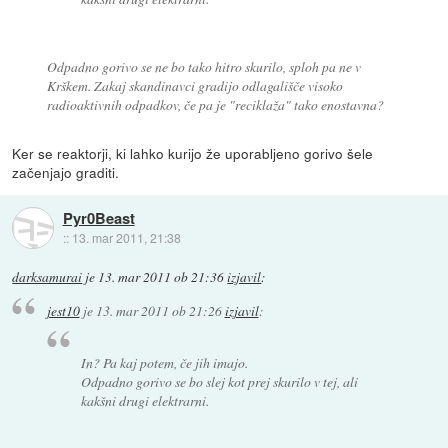
Odpadno gorivo se ne bo tako hitro skurilo, sploh pa ne v
Krškem. Zakaj skandinavci gradijo odlagališče visoko
radioaktivnih odpadkov, če pa je "reciklaža" tako enostavna?
Ker se reaktorji, ki lahko kurijo že uporabljeno gorivo šele
začenjajo graditi.
Pyr0Beast
::
13. mar 2011, 21:38
darksamurai
je
13. mar 2011 ob 21:36
izjavil
:
jest10
je
13. mar 2011 ob 21:26
izjavil
:
In? Pa kaj potem, če jih imajo.
Odpadno gorivo se bo slej kot prej skurilo v tej, ali
kakšni drugi elektrarni.