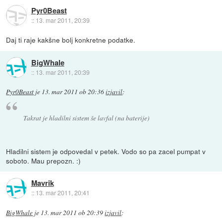
Pyr0Beast
::
13. mar 2011, 20:39
Daj ti raje kakšne bolj konkretne podatke.
BigWhale
::
13. mar 2011, 20:39
Pyr0Beast
je
13. mar 2011 ob 20:36
izjavil
:
Takrat je hladilni sistem še lavfal (na baterije)
Hladilni sistem je odpovedal v petek. Vodo so pa zacel pumpat v
soboto. Mau prepozn. :)
Mavrik
::
13. mar 2011, 20:41
BigWhale
je
13. mar 2011 ob 20:39
izjavil
: