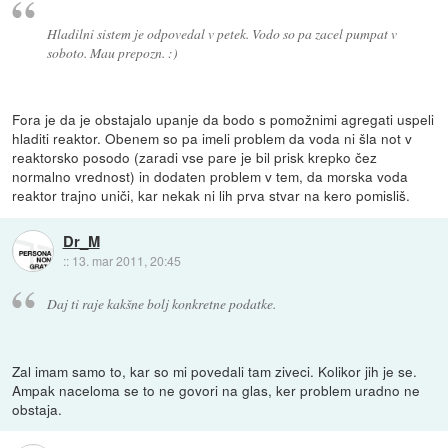
Hladilni sistem je odpovedal v petek. Vodo so pa zacel pumpat v
soboto. Mau prepozn. :)
Fora je da je obstajalo upanje da bodo s pomožnimi agregati uspeli
hladiti reaktor. Obenem so pa imeli problem da voda ni šla not v
reaktorsko posodo (zaradi vse pare je bil prisk krepko čez
normalno vrednost) in dodaten problem v tem, da morska voda
reaktor trajno uniči, kar nekak ni lih prva stvar na kero pomisliš.
Dr_M
::
13. mar 2011, 20:45
Daj ti raje kakšne bolj konkretne podatke.
Zal imam samo to, kar so mi povedali tam ziveci. Kolikor jih je se.
Ampak naceloma se to ne govori na glas, ker problem uradno ne
obstaja.