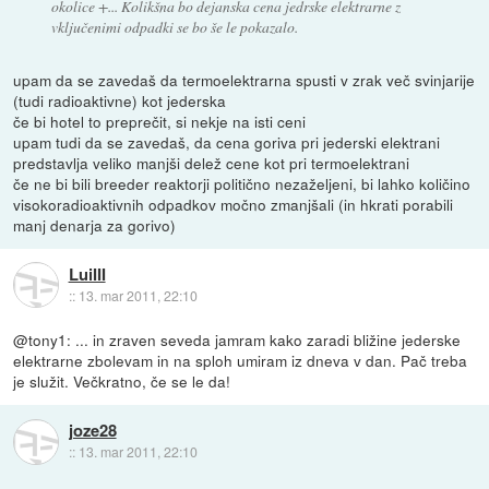
okolice +... Kolikšna bo dejanska cena jedrske elektrarne z
vključenimi odpadki se bo še le pokazalo.
upam da se zavedaš da termoelektrarna spusti v zrak več svinjarije
(tudi radioaktivne) kot jederska
če bi hotel to preprečit, si nekje na isti ceni
upam tudi da se zavedaš, da cena goriva pri jederski elektrani
predstavlja veliko manjši delež cene kot pri termoelektrani
če ne bi bili breeder reaktorji politično nezaželjeni, bi lahko količino
visokoradioaktivnih odpadkov močno zmanjšali (in hkrati porabili
manj denarja za gorivo)
LuiIII
::
13. mar 2011, 22:10
@tony1: ... in zraven seveda jamram kako zaradi bližine jederske
elektrarne zbolevam in na sploh umiram iz dneva v dan. Pač treba
je služit. Večkratno, če se le da!
joze28
::
13. mar 2011, 22:10