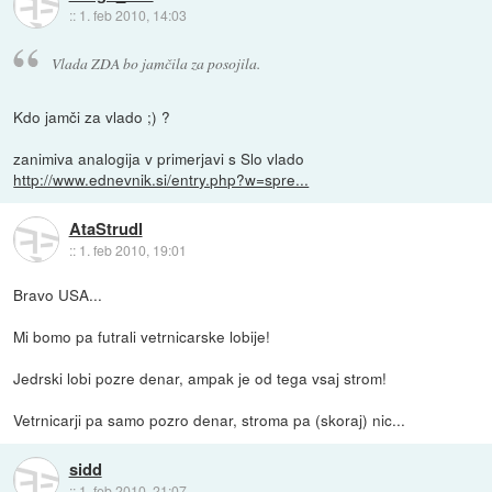
::
1. feb 2010, 14:03
Vlada ZDA bo jamčila za posojila.
Kdo jamči za vlado ;) ?
zanimiva analogija v primerjavi s Slo vlado
http://www.ednevnik.si/entry.php?w=spre...
AtaStrudl
::
1. feb 2010, 19:01
Bravo USA...
Mi bomo pa futrali vetrnicarske lobije!
Jedrski lobi pozre denar, ampak je od tega vsaj strom!
Vetrnicarji pa samo pozro denar, stroma pa (skoraj) nic...
sidd
::
1. feb 2010, 21:07