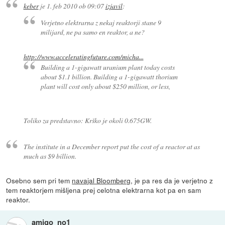
keber
je
1. feb 2010 ob 09:07
izjavil
:
Verjetno elektrarna z nekaj reaktorji stane 9
milijard, ne pa samo en reaktor, a ne?
http://www.acceleratingfuture.com/micha...
Building a 1-gigawatt uranium plant today costs
about $1.1 billion. Building a 1-gigawatt thorium
plant will cost only about $250 million, or less,
Toliko za predstavno: Krško je okoli 0.675GW.
The institute in a December report put the cost of a reactor at as
much as $9 billion.
Osebno sem pri tem
navajal Bloomberg
, je pa res da je verjetno z
tem reaktorjem mišljena prej celotna elektrarna kot pa en sam
reaktor.
amigo_no1