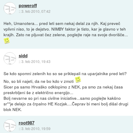
poweroff
::
3. feb 2010, 07:42
Heh, Umanotera... pred leti sem nekaj delal za njih. Kaj preveč
vplivni niso, to je dejstvo. NIMBY faktor je tisto, kar je glavno v teh
krajih. Zato ne pljuvat čez zelene, poglejte raje na svoje dvorišče...
sidd
::
3. feb 2010, 19:43
Se kdo spomni zelenih ko so se priklepali na uparjalnike pred leti?
No, so bli najeti, da ne bo kdo v zmoti
Sicer pa samo Hrvaško odklopimo z NEK, pa smo za nekaj časa
preskrbljeni še z električno energijo...
Bolj nevarne so pri nas civilne iniciative...samo poglejte kakšno
sr**je delajo za črpalno HE Kozjak....Čeprav bi meni bolj dišal drugi
blok NEK.
root987
::
3. feb 2010, 19:59