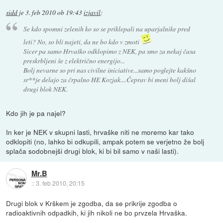
sidd
je
3. feb 2010 ob 19:43
izjavil
:
Se kdo spomni zelenih ko so se priklepali na uparjalnike pred
leti? No, so bli najeti, da ne bo kdo v zmoti
Sicer pa samo Hrvaško odklopimo z NEK, pa smo za nekaj časa
preskrbljeni še z električno energijo...
Bolj nevarne so pri nas civilne iniciative...samo poglejte kakšno
sr**je delajo za črpalno HE Kozjak....Čeprav bi meni bolj dišal
drugi blok NEK.
Kdo jih je pa najel?
In ker je NEK v skupni lasti, hrvaške niti ne moremo kar tako
odklopiti (no, lahko bi odkupili, ampak potem se verjetno že bolj
splača sodobnejši drugi blok, ki bi bil samo v naši lasti).
Mr.B
::
3. feb 2010, 20:15
Drugi blok v Krškem je zgodba, da se prikrije zgodba o
radioaktivnih odpadkih, ki jih nikoli ne bo prvzela Hrvaška.