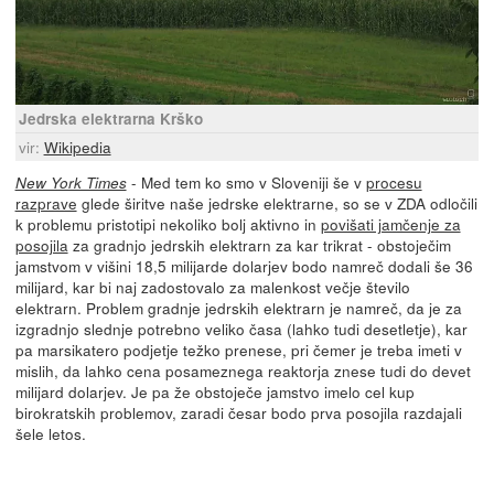
Jedrska elektrarna Krško
vir:
Wikipedia
- Med tem ko smo v Sloveniji še v
procesu
New York Times
razprave
glede širitve naše jedrske elektrarne, so se v ZDA odločili
k problemu pristotipi nekoliko bolj aktivno in
povišati jamčenje za
posojila
za gradnjo jedrskih elektrarn za kar trikrat - obstoječim
jamstvom v višini 18,5 milijarde dolarjev bodo namreč dodali še 36
milijard, kar bi naj zadostovalo za malenkost večje število
elektrarn. Problem gradnje jedrskih elektrarn je namreč, da je za
izgradnjo slednje potrebno veliko časa (lahko tudi desetletje), kar
pa marsikatero podjetje težko prenese, pri čemer je treba imeti v
mislih, da lahko cena posameznega reaktorja znese tudi do devet
milijard dolarjev. Je pa že obstoječe jamstvo imelo cel kup
birokratskih problemov, zaradi česar bodo prva posojila razdajali
šele letos.