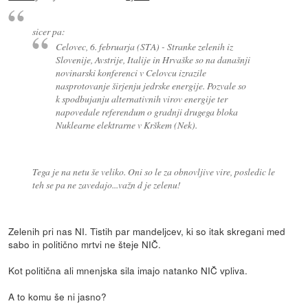
sicer pa:
Celovec, 6. februarja (STA) - Stranke zelenih iz
Slovenije, Avstrije, Italije in Hrvaške so na današnji
novinarski konferenci v Celovcu izrazile
nasprotovanje širjenju jedrske energije. Pozvale so
k spodbujanju alternativnih virov energije ter
napovedale referendum o gradnji drugega bloka
Nuklearne elektrarne v Krškem (Nek).
Tega je na netu še veliko. Oni so le za obnovljive vire, posledic le
teh se pa ne zavedajo...važn d je zelenu!
Zelenih pri nas NI. Tistih par mandeljcev, ki so itak skregani med
sabo in politično mrtvi ne šteje NIČ.
Kot politična ali mnenjska sila imajo natanko NIČ vpliva.
A to komu še ni jasno?