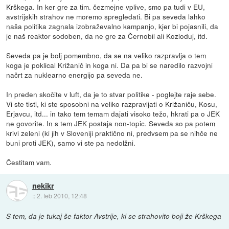
Krškega. In ker gre za tim. čezmejne vplive, smo pa tudi v EU,
avstrijskih strahov ne moremo spregledati. Bi pa seveda lahko
naša politika zagnala izobraževalno kampanjo, kjer bi pojasnili, da
je naš reaktor sodoben, da ne gre za Černobil ali Kozloduj, itd.
Seveda pa je bolj pomembno, da se na veliko razpravlja o tem
koga je poklical Križanič in koga ni. Da pa bi se naredilo razvojni
načrt za nuklearno energijo pa seveda ne.
In preden skočite v luft, da je to stvar politike - poglejte raje sebe.
Vi ste tisti, ki ste sposobni na veliko razpravljati o Križaniču, Kosu,
Erjavcu, itd... in tako tem temam dajati visoko težo, hkrati pa o JEK
ne govorite. In s tem JEK postaja non-topic. Seveda so pa potem
krivi zeleni (ki jih v Sloveniji praktično ni, predvsem pa se nihče ne
buni proti JEK), samo vi ste pa nedolžni.
Čestitam vam.
nekikr
::
2. feb 2010, 12:48
S tem, da je tukaj še faktor Avstrije, ki se strahovito boji že Krškega