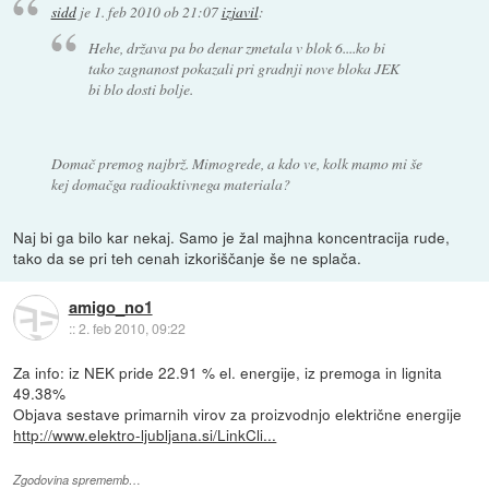
sidd
je
1. feb 2010 ob 21:07
izjavil
:
Hehe, država pa bo denar zmetala v blok 6....ko bi
tako zagnanost pokazali pri gradnji nove bloka JEK
bi blo dosti bolje.
Domač premog najbrž. Mimogrede, a kdo ve, kolk mamo mi še
kej domačga radioaktivnega materiala?
Naj bi ga bilo kar nekaj. Samo je žal majhna koncentracija rude,
tako da se pri teh cenah izkoriščanje še ne splača.
amigo_no1
::
2. feb 2010, 09:22
Za info: iz NEK pride 22.91 % el. energije, iz premoga in lignita
49.38%
Objava sestave primarnih virov za proizvodnjo električne energije
http://www.elektro-ljubljana.si/LinkCli...
Zgodovina sprememb…