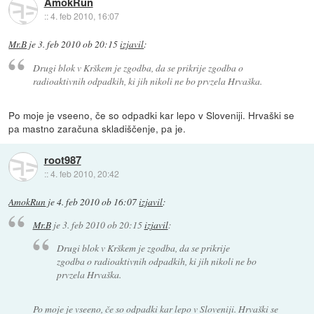
AmokRun
::
4. feb 2010, 16:07
Mr.B
je
3. feb 2010 ob 20:15
izjavil
:
Drugi blok v Krškem je zgodba, da se prikrije zgodba o
radioaktivnih odpadkih, ki jih nikoli ne bo prvzela Hrvaška.
Po moje je vseeno, če so odpadki kar lepo v Sloveniji. Hrvaški se
pa mastno zaračuna skladiščenje, pa je.
root987
::
4. feb 2010, 20:42
AmokRun
je
4. feb 2010 ob 16:07
izjavil
:
Mr.B
je
3. feb 2010 ob 20:15
izjavil
:
Drugi blok v Krškem je zgodba, da se prikrije
zgodba o radioaktivnih odpadkih, ki jih nikoli ne bo
prvzela Hrvaška.
Po moje je vseeno, če so odpadki kar lepo v Sloveniji. Hrvaški se