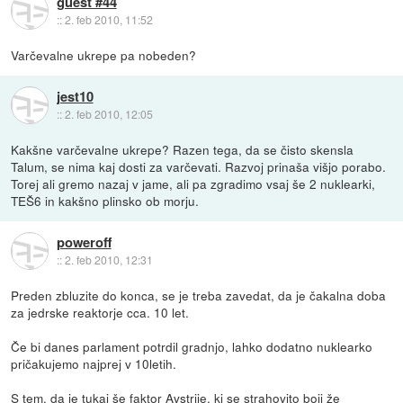
guest #44
::
2. feb 2010, 11:52
Varčevalne ukrepe pa nobeden?
jest10
::
2. feb 2010, 12:05
Kakšne varčevalne ukrepe? Razen tega, da se čisto skensla
Talum, se nima kaj dosti za varčevati. Razvoj prinaša višjo porabo.
Torej ali gremo nazaj v jame, ali pa zgradimo vsaj še 2 nuklearki,
TEŠ6 in kakšno plinsko ob morju.
poweroff
::
2. feb 2010, 12:31
Preden zbluzite do konca, se je treba zavedat, da je čakalna doba
za jedrske reaktorje cca. 10 let.
Če bi danes parlament potrdil gradnjo, lahko dodatno nuklearko
pričakujemo najprej v 10letih.
S tem, da je tukaj še faktor Avstrije, ki se strahovito boji že