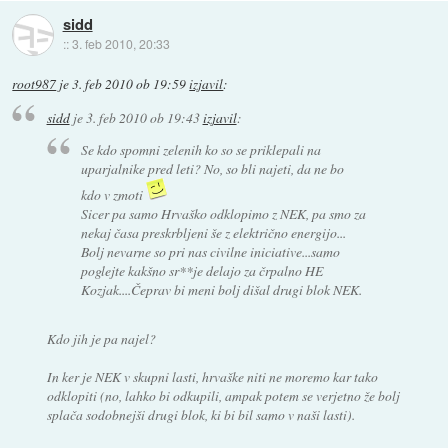
sidd
::
3. feb 2010, 20:33
root987
je
3. feb 2010 ob 19:59
izjavil
:
sidd
je
3. feb 2010 ob 19:43
izjavil
:
Se kdo spomni zelenih ko so se priklepali na
uparjalnike pred leti? No, so bli najeti, da ne bo
kdo v zmoti
Sicer pa samo Hrvaško odklopimo z NEK, pa smo za
nekaj časa preskrbljeni še z električno energijo...
Bolj nevarne so pri nas civilne iniciative...samo
poglejte kakšno sr**je delajo za črpalno HE
Kozjak....Čeprav bi meni bolj dišal drugi blok NEK.
Kdo jih je pa najel?
In ker je NEK v skupni lasti, hrvaške niti ne moremo kar tako
odklopiti (no, lahko bi odkupili, ampak potem se verjetno že bolj
splača sodobnejši drugi blok, ki bi bil samo v naši lasti).