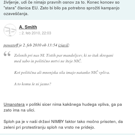
življenje, udi če nimajo pravnih osnov za to. Konec koncev so
"stara" članica EU. Zato bi bilo pa potrebno sprožiti kampanjo
ozaveščanja.
A. Smith
::
2. feb 2010, 22:03
poweroff
je
2. feb 2010 ob 13:54
izjavil
:
Zelenih pri nas NI. Tistih par mandeljcev, ki so itak skregani
med sabo in politično mrtvi ne šteje NIČ.
Kot politična ali mnenjska sila imajo natanko NIČ vpliva.
A to komu še ni jasno?
Umanotera
v politiki sicer nima kakšnega hudega vpliva, ga pa
zato ima na ulici.
Sploh pa je v naši državi NIMBY faktor tako močno prisoten, da
zeleni pri protestiranju sploh na vrsto ne pridejo.