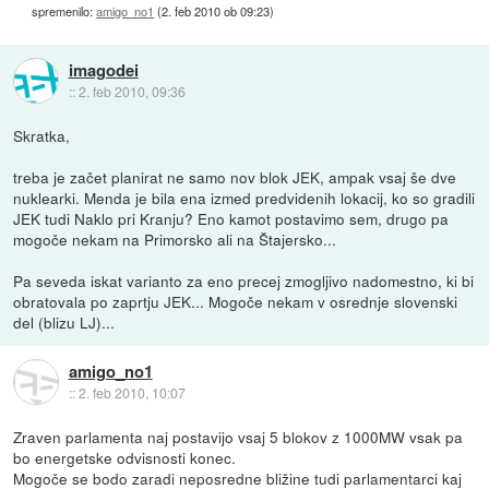
spremenilo:
amigo_no1
(
2. feb 2010 ob 09:23
)
imagodei
::
2. feb 2010, 09:36
Skratka,
treba je začet planirat ne samo nov blok JEK, ampak vsaj še dve
nuklearki. Menda je bila ena izmed predvidenih lokacij, ko so gradili
JEK tudi Naklo pri Kranju? Eno kamot postavimo sem, drugo pa
mogoče nekam na Primorsko ali na Štajersko...
Pa seveda iskat varianto za eno precej zmogljivo nadomestno, ki bi
obratovala po zaprtju JEK... Mogoče nekam v osrednje slovenski
del (blizu LJ)...
amigo_no1
::
2. feb 2010, 10:07
Zraven parlamenta naj postavijo vsaj 5 blokov z 1000MW vsak pa
bo energetske odvisnosti konec.
Mogoče se bodo zaradi neposredne bližine tudi parlamentarci kaj