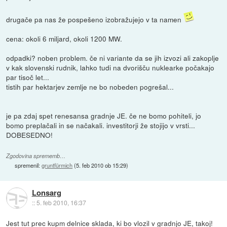
drugače pa nas že pospešeno izobražujejo v ta namen
cena: okoli 6 miljard, okoli 1200 MW.
odpadki? noben problem. če ni variante da se jih izvozi ali zakoplje
v kak slovenski rudnik, lahko tudi na dvorišču nuklearke počakajo
par tisoč let...
tistih par hektarjev zemlje ne bo nobeden pogrešal...
je pa zdaj spet renesansa gradnje JE. če ne bomo pohiteli, jo
bomo preplačali in se načakali. investitorji že stojijo v vrsti...
DOBESEDNO!
Zgodovina sprememb…
spremenil:
gruntfürmich
(
5. feb 2010 ob 15:29
)
Lonsarg
::
5. feb 2010, 16:37
Jest tut prec kupm delnice sklada, ki bo vlozil v gradnjo JE, takoj!