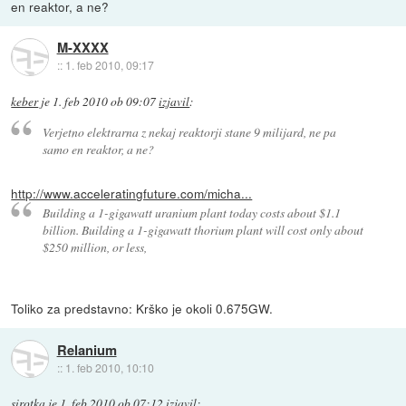
en reaktor, a ne?
M-XXXX
::
1. feb 2010, 09:17
keber
je
1. feb 2010 ob 09:07
izjavil
:
Verjetno elektrarna z nekaj reaktorji stane 9 milijard, ne pa
samo en reaktor, a ne?
http://www.acceleratingfuture.com/micha...
Building a 1-gigawatt uranium plant today costs about $1.1
billion. Building a 1-gigawatt thorium plant will cost only about
$250 million, or less,
Toliko za predstavno: Krško je okoli 0.675GW.
Relanium
::
1. feb 2010, 10:10
sirotka
je
1. feb 2010 ob 07:12
izjavil
: