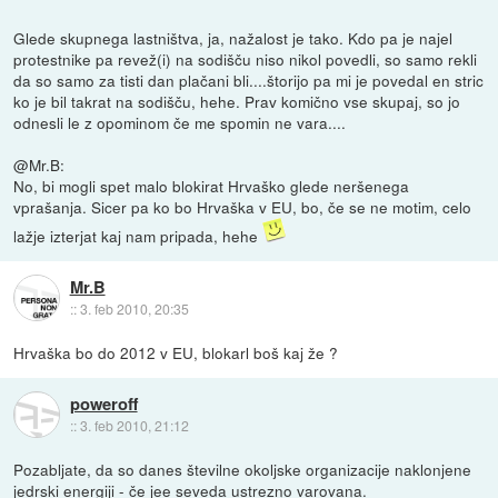
Glede skupnega lastništva, ja, nažalost je tako. Kdo pa je najel
protestnike pa revež(i) na sodišču niso nikol povedli, so samo rekli
da so samo za tisti dan plačani bli....štorijo pa mi je povedal en stric
ko je bil takrat na sodišču, hehe. Prav komično vse skupaj, so jo
odnesli le z opominom če me spomin ne vara....
@Mr.B:
No, bi mogli spet malo blokirat Hrvaško glede neršenega
vprašanja. Sicer pa ko bo Hrvaška v EU, bo, če se ne motim, celo
lažje izterjat kaj nam pripada, hehe
Mr.B
::
3. feb 2010, 20:35
Hrvaška bo do 2012 v EU, blokarl boš kaj že ?
poweroff
::
3. feb 2010, 21:12
Pozabljate, da so danes številne okoljske organizacije naklonjene
jedrski energiji - če jee seveda ustrezno varovana.