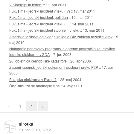
V Kiberpipi ta teden:
::
11. apr 2011
Fukušima - jedrski incident v teku (IV)
::
17. mar 2011
Fukušima - jedrski incident, peti dan
::
16. mar 2011
Fukušima - jedrski incident v teku (II)
::
14. mar 2011
Fukušima - jedrski incident stopnje 4 v teku
::
13. mar 2011
Ameriško tožilstvo od avtorja knjige o CIA zahteva razkritje virov
::
5.
maj 2010
Nalaganje popravkov programske opreme povzročilo zaustavitev
jedrske elektrarne v ZDA
::
7. jun 2008
20. obletnica černobilske katastrofe
::
26. apr 2006
Zaupni japonski jedrski dokumenti dostopni preko P2P
::
17. apr
2006
Fuzijska elektrarna v Evropi?
::
28. maj 2004
Čisti silicij za še hladnejše čipe
::
4. avg 2001
«
1
2
»
sirotka
::
1. feb 2010, 07:12