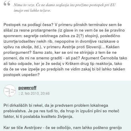
Nima to veze. Če ne damo soglasja ins prožimo postopek pri EU
imajo oni lahko težave.
Postopek na podlagi česa? V primeru plinskih terminalov sem še
slišal za resne protiargmente (iz glave in ne vem če se še pravilno
spomnem: segretje celotnega zaliva za 2(?) stopinji, posledično
izumrtje/odselitev nekih rib, nepopolne in dvomljive raziskave o
vplivu na okolje, itd.), v primeru Avstrije proti Sloveniji... Kakšen
protiargument? Samo zato, ker se oni ne strinjajo z tem še ne
pomeni, da mi ne smemo graditi - ali pač? Argument Černobila tako
ali tako odpade, ker je že sedaj v Krškem drug tip reaktorja, tako
da če se vse izpelje po predpisih ne vidim zakaj bi bil lahko takšen
postopek uspešen?
poweroff
::
2. feb 2010, 20:46
Pri dirkališčih bi rekel, da je predvsem problem lokalnega
prebivalstva. Je pa res tudi to, da hrup in izpušni plini so moteč
faktor, ki ti poslabša kvaliteto življenja.
Kar se tiče Avstrijcev - če se odločijo, nam lahko pošteno grenijo