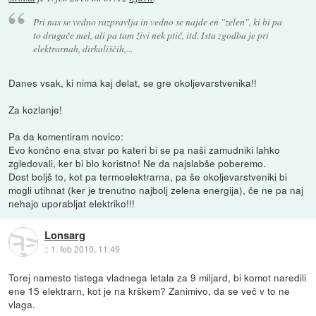
Pri nas se vedno razpravlja in vedno se najde en "zelen", ki bi pa
to drugače mel, ali pa tam živi nek ptič, itd. Ista zgodba je pri
elektrarnah, dirkališčih,...
Danes vsak, ki nima kaj delat, se gre okoljevarstvenika!!
Za kozlanje!
Pa da komentiram novico:
Evo končno ena stvar po kateri bi se pa naši zamudniki lahko
zgledovali, ker bi blo koristno! Ne da najslabše poberemo.
Dost boljš to, kot pa termoelektrarna, pa še okoljevarstveniki bi
mogli utihnat (ker je trenutno najbolj zelena energija), če ne pa naj
nehajo uporabljat elektriko!!!
Lonsarg
::
1. feb 2010, 11:49
Torej namesto tistega vladnega letala za 9 miljard, bi komot naredili
ene 15 elektrarn, kot je na krškem? Zanimivo, da se več v to ne
vlaga.