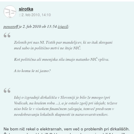
sirotka
::
2. feb 2010, 14:10
poweroff
je
2. feb 2010 ob 13:54
izjavil
:
Zelenih pri nas NI. Tistih par mandeljcev, ki so itak skregani
med sabo in politično mrtvi ne šteje NIČ.
Kot politična ali mnenjska sila imajo natanko NIČ vpliva.
A to komu še ni jasno?
Idej o izgradnji dirkališča v Sloveniji je bilo že mnogo (pri
Vodicah, na krašem robu ...), a je ostalo zgolj pri idejah; težave
niso bile le v visokem finančnem zalogaju, temveč predvsem v
neodobravanju lokalnih skupnosti in naravovarstvenikov.
Ne bom nič rekel o elektrarnah, vem več o problemih pri dirkališčih.