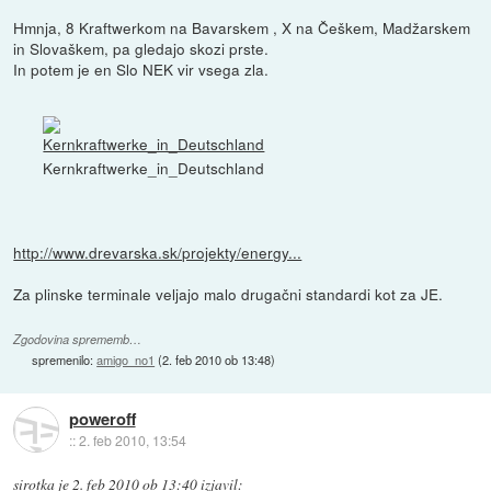
Hmnja, 8 Kraftwerkom na Bavarskem , X na Češkem, Madžarskem
in Slovaškem, pa gledajo skozi prste.
In potem je en Slo NEK vir vsega zla.
Kernkraftwerke_in_Deutschland
http://www.drevarska.sk/projekty/energy...
Za plinske terminale veljajo malo drugačni standardi kot za JE.
Zgodovina sprememb…
spremenilo:
amigo_no1
(
2. feb 2010 ob 13:48
)
poweroff
::
2. feb 2010, 13:54
sirotka
je
2. feb 2010 ob 13:40
izjavil
: