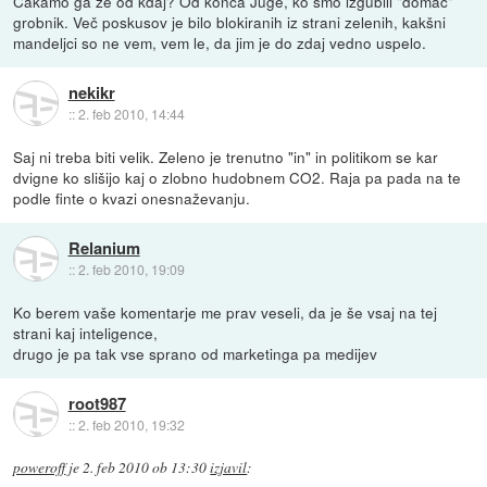
Čakamo ga že od kdaj? Od konca Juge, ko smo izgubili "domač"
grobnik. Več poskusov je bilo blokiranih iz strani zelenih, kakšni
mandeljci so ne vem, vem le, da jim je do zdaj vedno uspelo.
nekikr
::
2. feb 2010, 14:44
Saj ni treba biti velik. Zeleno je trenutno "in" in politikom se kar
dvigne ko slišijo kaj o zlobno hudobnem CO2. Raja pa pada na te
podle finte o kvazi onesnaževanju.
Relanium
::
2. feb 2010, 19:09
Ko berem vaše komentarje me prav veseli, da je še vsaj na tej
strani kaj inteligence,
drugo je pa tak vse sprano od marketinga pa medijev
root987
::
2. feb 2010, 19:32
poweroff
je
2. feb 2010 ob 13:30
izjavil
: