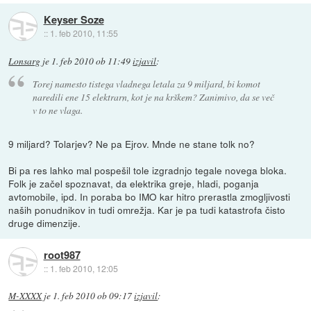
Keyser Soze
::
1. feb 2010, 11:55
Lonsarg
je
1. feb 2010 ob 11:49
izjavil
:
Torej namesto tistega vladnega letala za 9 miljard, bi komot
naredili ene 15 elektrarn, kot je na krškem? Zanimivo, da se več
v to ne vlaga.
9 miljard? Tolarjev? Ne pa Ejrov. Mnde ne stane tolk no?
Bi pa res lahko mal pospešil tole izgradnjo tegale novega bloka.
Folk je začel spoznavat, da elektrika greje, hladi, poganja
avtomobile, ipd. In poraba bo IMO kar hitro prerastla zmogljivosti
naših ponudnikov in tudi omrežja. Kar je pa tudi katastrofa čisto
druge dimenzije.
root987
::
1. feb 2010, 12:05
M-XXXX
je
1. feb 2010 ob 09:17
izjavil
: