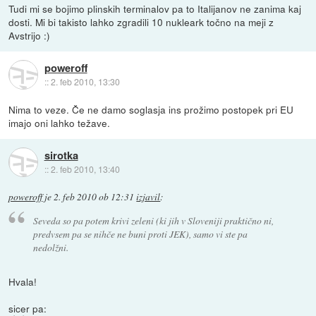
Tudi mi se bojimo plinskih terminalov pa to Italijanov ne zanima kaj
dosti. Mi bi takisto lahko zgradili 10 nukleark točno na meji z
Avstrijo :)
poweroff
::
2. feb 2010, 13:30
Nima to veze. Če ne damo soglasja ins prožimo postopek pri EU
imajo oni lahko težave.
sirotka
::
2. feb 2010, 13:40
poweroff
je
2. feb 2010 ob 12:31
izjavil
:
Seveda so pa potem krivi zeleni (ki jih v Sloveniji praktično ni,
predvsem pa se nihče ne buni proti JEK), samo vi ste pa
nedolžni.
Hvala!
sicer pa: