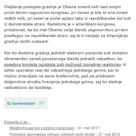
Olajšanje postopka gradnje je Obama omenil tudi med svojim
prvim letnim nagovorom kongresu, pri čemer je bila to ena izmed
redkih točk, pri kateri je požel aplavz tako iz republikanske kot tudi
iz demokratske strani. Načeloma je v ameriškem kongresu
pričakovati, da bo imel Obama večje število zagovornikov pri tem
predlogov na republikanski strani, saj le-ti navijajo za čimprejšnjo
gradnjo stotih nukleark.
Ker bo dodatna gradnja jedrskih elektrarn pomenila tudi dodatno
obremenitev zaradi povečanega števila jedrskih odpadkov, bo
posebna komisija raziskala tudi možnosti izgradnje reaktorjev
, ki
lahko uporabijo vsaj del odpadnega jedrskega goriva, kar bi
močno zmanjšalo ne samo kratkoročne, pač pa predvsem
dolgoročne stroške hranjenja jedrskega goriva, saj bo slednje
radioaktivno še tisočletja.
52 komentarjev
Preberite si še…
Westinghouse gre v prisilno poravnavo
::
31. mar 2017
Posledice japonskega izklopa nukleark veliki stroški
::
27. maj 2012