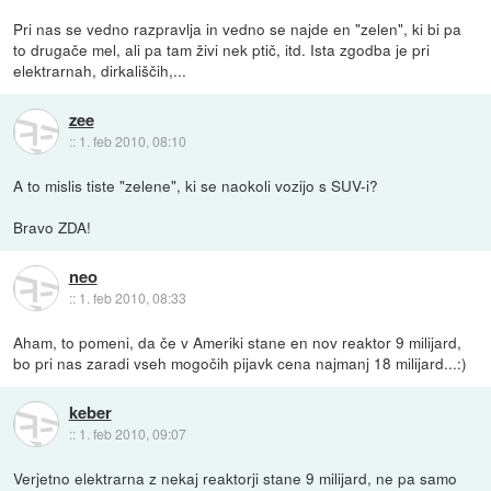
Pri nas se vedno razpravlja in vedno se najde en "zelen", ki bi pa
to drugače mel, ali pa tam živi nek ptič, itd. Ista zgodba je pri
elektrarnah, dirkališčih,...
zee
::
1. feb 2010, 08:10
A to mislis tiste "zelene", ki se naokoli vozijo s SUV-i?
Bravo ZDA!
neo
::
1. feb 2010, 08:33
Aham, to pomeni, da če v Ameriki stane en nov reaktor 9 milijard,
bo pri nas zaradi vseh mogočih pijavk cena najmanj 18 milijard...:)
keber
::
1. feb 2010, 09:07
Verjetno elektrarna z nekaj reaktorji stane 9 milijard, ne pa samo