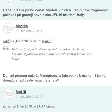
Hehe, država pa bo denar zmetala v blok 6....ko bi tako zagnanost
pokazali pri gradnji nove bloka JEK bi blo dosti bolje.
sirotka
::
1. feb 2010, 21:11
sidd
je
1. feb 2010 ob 21:07
izjavil
:
Hehe, država pa bo denar zmetala v blok 6....ko bi tako
zagnanost pokazali pri gradnji nove bloka JEK bi blo dosti
bolje.
Domač premog najbrž. Mimogrede, a kdo ve, kolk mamo mi še kej
domačga radioaktivnega materiala?
jest10
::
1. feb 2010, 22:17
sirotka
je
1. feb 2010 ob 21:11
izjavil
: