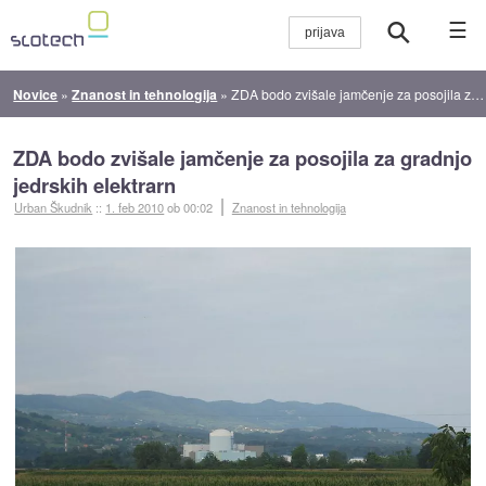
☰
Novice
»
Znanost in tehnologija
»
ZDA bodo zvišale jamčenje za posojila za gradnjo jedrskih elektrarn
ZDA bodo zvišale jamčenje za posojila za gradnjo
jedrskih elektrarn
Urban Škudnik
::
1. feb 2010
ob 00:02
Znanost in tehnologija