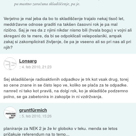
pa mastno zaračuna skladiščenje, pa je.
Verjetno je mal jeba da bo to skladiščenje trajalo nekaj tisoč let,
meddržavne odnose graditi na takšen časovni rok je pa mal
rizično. Saj je res da z njimi nikdar nismo bili (hvala bogu) v vojni ali
skregani do te mere, da bi se odpoklicali veleposlaniki, ampak
zakaj si zakomplicirati življenje, če pa je vseeno ali so pri nas ali pri
njih?
Lonsarg
::
4. feb 2010, 21:23
Sej skladiščenje radioaktivnih odpadkov je trk kot vsak drug, torej
so cene znane in se čisto lepo ve, koliko se plača za te odpadke.
namreč ni tako kot praviš, na dolgi rok, ko je skladišče podzemno
polno, se ga zabetonira in zakoplje in ni vzdržvanja.
gruntfürmich
::
5. feb 2010, 15:26
planiranje za NEK 2 je že kr globoko v teku. menda se letos
pričakuje referendum na to temo...