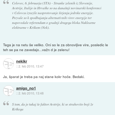
Celovec, 6. februarja (STA) - Stranke zelenih iz Slovenije,
Avstrije, Italije in Hrvaške so na današnji novinarski konferenci
v Celovcu izrazile nasprotovanje širjenju jedrske energije.
Pozvale so k spodbujanju alternativnih virov energije ter
napovedale referendum o gradnji drugega bloka Nuklearne
elektrarne v Krškem (Nek).
Tega je na netu še veliko. Oni so le za obnovljive vire, posledic le
teh se pa ne zavedajo...važn d je zelenu!
nekikr
::
2. feb 2010, 13:47
Ja, šparat je treba pa naj stane kokr hoče. Bedaki.
amigo_no1
::
2. feb 2010, 13:48
S tem, da je tukaj še faktor Avstrije, ki se strahovito boji že
Krškega