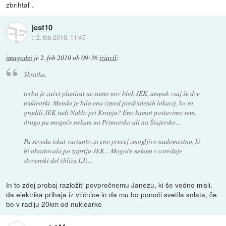
zbrihtal`.
jest10
::
2. feb 2010, 11:45
imagodei
je
2. feb 2010 ob 09:36
izjavil
:
Skratka,
treba je začet planirat ne samo nov blok JEK, ampak vsaj še dve
nuklearki. Menda je bila ena izmed predvidenih lokacij, ko so
gradili JEK tudi Naklo pri Kranju? Eno kamot postavimo sem,
drugo pa mogoče nekam na Primorsko ali na Štajersko...
Pa seveda iskat varianto za eno precej zmogljivo nadomestno, ki
bi obratovala po zaprtju JEK... Mogoče nekam v osrednje
slovenski del (blizu LJ)...
In to zdej probaj razložiti povprečnemu Janezu, ki še vedno misli,
da elektrika prihaja iz vtičnice in da mu bo ponoči svetila solata, če
bo v radiju 20km od nuklearke