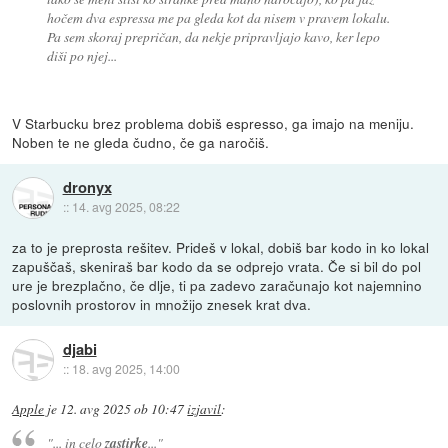
hočem dva espressa me pa gleda kot da nisem v pravem lokalu.
Pa sem skoraj prepričan, da nekje pripravljajo kavo, ker lepo
diši po njej...
V Starbucku brez problema dobiš espresso, ga imajo na meniju.
Noben te ne gleda čudno, če ga naročiš.
dronyx
::
14. avg 2025, 08:22
za to je preprosta rešitev. Prideš v lokal, dobiš bar kodo in ko lokal
zapuščaš, skeniraš bar kodo da se odprejo vrata. Če si bil do pol
ure je brezplačno, če dlje, ti pa zadevo zaračunajo kot najemnino
poslovnih prostorov in množijo znesek krat dva.
djabi
::
18. avg 2025, 14:00
Apple
je
12. avg 2025 ob 10:47
izjavil
:
"... in celo
zastirke
..."