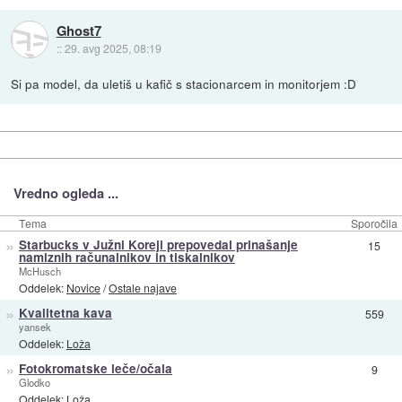
Ghost7
::
29. avg 2025, 08:19
Si pa model, da uletiš u kafič s stacionarcem in monitorjem :D
Vredno ogleda ...
Tema
Sporočila
»
Starbucks v Južni Koreji prepovedal prinašanje
15
namiznih računalnikov in tiskalnikov
McHusch
Oddelek:
Novice
/
Ostale najave
»
Kvalitetna kava
559
yansek
Oddelek:
Loža
»
Fotokromatske leče/očala
9
Glodko
Oddelek:
Loža