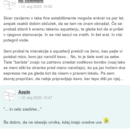
no comment
::
12. avg 2025, 10:02
Sicer zavijemo v take fine establišmente mogoče enkrat na par let,
ampak vsakič dobim občutek, da se tam ne znam obnašat. Če se
probaš stisnit k enemu takemu squatterju, te gleda kot da si prišel
v njegovo stanovanje. In se nisi sezul na vratih. In šel srat. In nisi
potegnil vode.
Sem probal te interakcije s squatterji preloži na ženo, kao pejte vi
poiskat mizo, bom jaz naročil kavo... No, to je šele svet za sebe.
Tiste "bariste" znajo na zahtevo zmešat vodikovo bombo (vsaj tako
se meni sliši ko stranke pred mano naročajo), ko pa jaz hočem dva
espressa me pa gleda kot da nisem v pravem lokalu. Pa sem
skoraj prepričan, da nekje pripravljajo kavo, ker lepo diši po njej...
Apple
::
12. avg 2025, 10:47
"... in celo zastirke..."
Še dobro, da ne obesijo urnika, kdaj imajo uradne ure
.