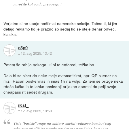
naročilo kot pa da prepovejo ?
Verjetno si ne upajo naštimat namenske sekcije. Točno ti, ki jim
delajo reklamo ko je prazno so sedaj ko se šteje denar odveč,
klasika.
c3p0
::
12. avg 2025, 13:42
Potem še rabijo nekoga, ki bi to enforcal, težka bo.
Dalo bi se sicer do neke meje avtomatizirat, npr. QR skener na
mizi. Račun poskeniraš in imaš 1h na voljo. Za tem se prižge neka
rdeča lučka in te lahko naslednji prijazno opomni da pelji svojo
cheapass rit sedet drugam.
iKst_
::
12. avg 2025, 13:50
Tiste "bariste" znajo na zahtevo zmešat vodikovo bombo (vsaj
tako se meni sliši ko stranke pred mano naročajo), ko pa jaz