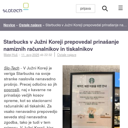
☰
Novice
»
Ostale najave
»
Starbucks v Južni Koreji prepovedal prinašanje namiznih računalnikov in tiskalnikov
Starbucks v Južni Koreji prepovedal prinašanje
namiznih računalnikov in tiskalnikov
Matej Huš
::
11. avg 2025
ob 22:32
Ostale najave
- V Južni Koreji je
Slo-Tech
veriga Starbucks na svoje
stranke naslovila nenavadno
prošnjo. Precej odločno so jih
poprosili
, naj v kavarne ne
prinašajo večjih kosov
opreme, kot so stacionarni
računalniki ali tiskalniki. Za
vsako nenavadno prepovedjo
seveda stoji nenavadna
zgodba, tako je tudi v tem
primeru. V Južni Koreji, kjer