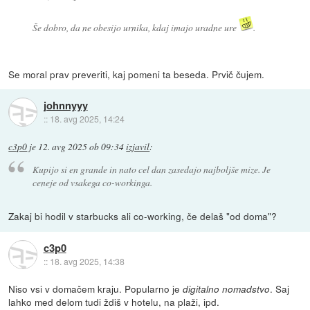
Še dobro, da ne obesijo urnika, kdaj imajo uradne ure
.
Se moral prav preveriti, kaj pomeni ta beseda. Prvič čujem.
johnnyyy
::
18. avg 2025, 14:24
c3p0
je
12. avg 2025 ob 09:34
izjavil
:
Kupijo si en
grande
in nato cel dan zasedajo najboljše mize. Je
ceneje od vsakega co-workinga.
Zakaj bi hodil v starbucks ali co-working, če delaš "od doma"?
c3p0
::
18. avg 2025, 14:38
Niso vsi v domačem kraju. Popularno je
. Saj
digitalno nomadstvo
lahko med delom tudi ždiš v hotelu, na plaži, ipd.