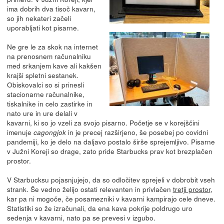
ima dobrih dva tisoč kavarn,
so jih nekateri začeli
uporabljati kot pisarne.
Ne gre le za skok na internet
na prenosnem računalniku
med srkanjem kave ali kakšen
krajši spletni sestanek.
Obiskovalci so si prinesli
stacionarne računalnike,
tiskalnike in celo zastirke in
nato ure in ure delali v
kavarni, ki so jo vzeli za svojo pisarno. Početje se v korejščini
imenuje
in je precej razširjeno, še posebej po covidni
cagongjok
pandemiji, ko je delo na daljavo postalo širše sprejemljivo. Pisarne
v Južni Koreji so drage, zato pride Starbucks prav kot brezplačen
prostor.
V Starbucksu pojasnjujejo, da so odločitev sprejeli v dobrobit vseh
strank. Še vedno želijo ostati relevanten in privlačen
tretji prostor
,
kar pa ni mogoče, če posamezniki v kavarni kampirajo cele dneve.
Statistiki so že izračunali, da ena kava pokrije poldrugo uro
sedenja v kavarni, nato pa se prevesi v izgubo.