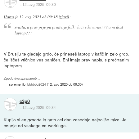
::
12. avg 2025, 09:30
Horas
je
12. avg 2025 ob 09:18
izjavil
:
svašta, a prav pcje pa printerje folk vlači v kavarne??? a ni dost
laptop???
V Bruslju te gledajo grdo, če prineseš laptop v kafič in zelo grdo,
če iščeš vtičnico ves paničen. Eni imajo prav napis, s prečrtanim
laptopom.
Zgodovina sprememb…
spremenilo:
bbbbbb2024
(
12. avg 2025 ob 09:30
)
c3p0
::
12. avg 2025, 09:34
Kupijo si en
in nato cel dan zasedajo najboljše mize. Je
grande
ceneje od vsakega co-workinga.