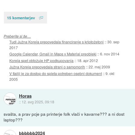
15 komentarjev
Preberite si še…
Tudi Južna Koreja prepovedala financiranje s kriptožetoni
::
30. sep
2017
Google Calendar, Gmail in Maps v Material preobleki
::
6. nov 2014
Koreja spet obtožuje HP podkupovanja
::
18. apr 2012
Južna Koreja prepovedala strani o samomorih
::
22. maj 2009
V Italiji je za dostop do spleta potreben osebni dokument
::
9. okt
2005
Horas
::
12. avg 2025, 09:18
svašta, a prav pcje pa printerje folk vlači v kavarne??? a ni dost
laptop???
bbbbbb2024