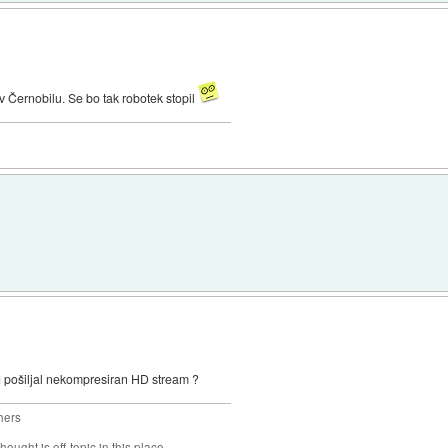
 v Černobilu. Se bo tak robotek stopil
ad pošiljal nekompresiran HD stream ?
hers
hought is off-topic in this place