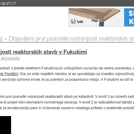
6 ob 21:17
a
»
Objavljeni prvi posnetki notranjosti reaktorskih 
njosti reaktorskih stavb v Fukušimi
 tehnologija
tavbah v jedrski elektrarni Fukušima po uničujočem cunamiju še vedno previsoka, da b
ote PackBot
. Gre za vrsto vojaških robotov, ki se uporabljajo za izvedbo najrazličn
 senzorje oziroma enote, ki so potrebni za posamezno misijo. V Fukušimi so bili to 
ploh prvi posnetki notranjosti reaktorskih stavb po katastrofi. V enoti 3 so izmerili r
pa bi prejeli letni ekvivalent normalnega sevanja. V enoti 2 je radioaktivnost takist
a za kondenzacijo pare in zniževanje nevarno visokega pritiska v reaktorski posodi