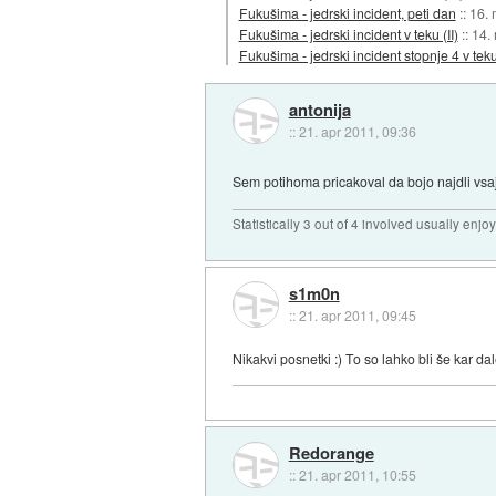
Fukušima - jedrski incident, peti dan
::
16. 
Fukušima - jedrski incident v teku (II)
::
14.
Fukušima - jedrski incident stopnje 4 v tek
antonija
::
21. apr 2011, 09:36
Sem potihoma pricakoval da bojo najdli vsa
Statistically 3 out of 4 involved usually en
s1m0n
::
21. apr 2011, 09:45
Nikakvi posnetki :) To so lahko bli še kar da
Redorange
::
21. apr 2011, 10:55