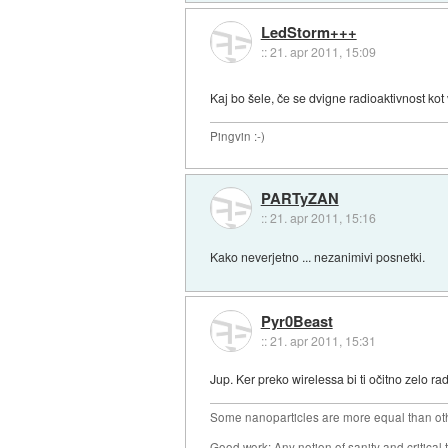
LedStorm+++
::
21. apr 2011, 15:09
Kaj bo šele, če se dvigne radioaktivnost kot
Pingvin :-)
PARTyZAN
::
21. apr 2011, 15:16
Kako neverjetno ... nezanimivi posnetki.
Pyr0Beast
::
21. apr 2011, 15:31
Jup. Ker preko wirelessa bi ti očitno zelo r
Some nanoparticles are more equal than ot
Good work: Any notion of sanity and critical t