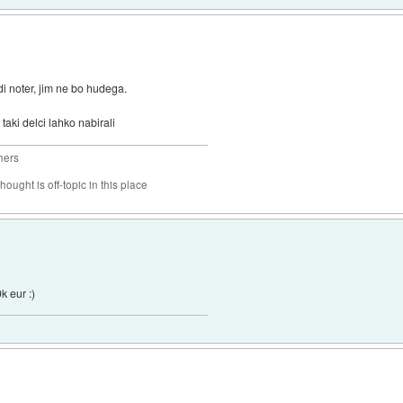
di noter, jim ne bo hudega.
taki delci lahko nabirali
hers
hought is off-topic in this place
k eur :)