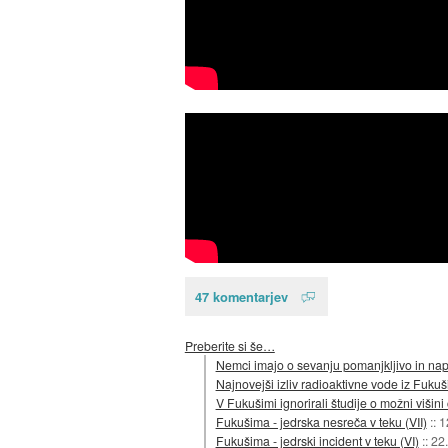
47 komentarjev
Preberite si še…
Nemci imajo o sevanju pomanjkljivo in na
Najnovejši izliv radioaktivne vode iz Fuku
V Fukušimi ignorirali študije o možni višin
Fukušima - jedrska nesreča v teku (VII)
::
1
Fukušima - jedrski incident v teku (VI)
::
22