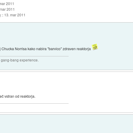
mar 2011
 mar 2011
u
::
13. mar 2011
j Chucka Norrisa kako nabira "barvico" zdraven reaktorja
joy gang-bang experience.
leč vstran od reaktorja.