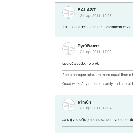
BALAST
::
21. apr 2011, 16:58
Zakaj odpadek? Odstraniš električno vezje, 
Pyr0Beast
::
21. apr 2011, 17:02
spereš z vodo, no prob
Some nanoparticles are more equal than ot
Good work: Any notion of sanity and critical t
s1m0n
::
21. apr 2011, 17:04
Ja saj vse očistijo pa se da ponovno uporabi