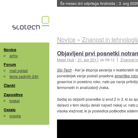
Še mesec dni odprtega Androida
::
3. avg 202
Novice
»
Znanost in tehnologij
Novice
Objavljeni prvi posnetki notra
arhiv
Matej Huš
::
21. apr 2011
ob 09:12
Znanost in
Forum
Slo-Tech
- Ker je stopnja sevanja v reaktorskih s
mali oglasi
ponedeljek vanje poslali posebne
ameriške rob
teme zadnjih 24h
gosenice in posebno roko, nato pa nanje pritrdijo
Članki
termometri in analizatorji zraka.
Zaposlitve
Sedaj so objavili posnetke iz enot 2 in 3, ki so s
brskaj
delavci v tem okolju delali največ nekaj ur, nato 
Ostalo
visoka vlažnost, ki je posledica poškodbe sistem
pravila