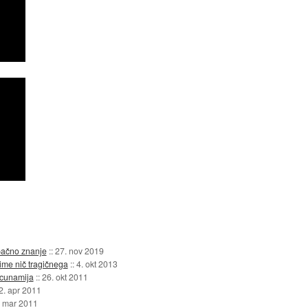
pačno znanje
::
27. nov 2019
šime nič tragičnega
::
4. okt 2013
i cunamija
::
26. okt 2011
2. apr 2011
. mar 2011