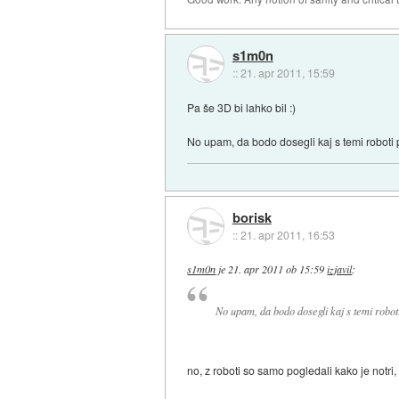
s1m0n
::
21. apr 2011, 15:59
Pa še 3D bi lahko bil :)
No upam, da bodo dosegli kaj s temi roboti 
borisk
::
21. apr 2011, 16:53
s1m0n
je
21. apr 2011 ob 15:59
izjavil
:
No upam, da bodo dosegli kaj s temi robot
no, z roboti so samo pogledali kako je notri,