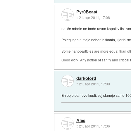
Pyr0Beast
::
21. apr 2011, 17:08
no, če robote ne bodo ravno kopali v tisti vo
Poleg tega nimajo nobenih tkanin, kjer bi se 
Some nanoparticles are more equal than ot
Good work: Any notion of sanity and critical t
darkolord
::
21. apr 2011, 17:09
Eh bojo pa nove kupli, sej stanejo samo 100
Ales
::
21. apr 2011, 17:36