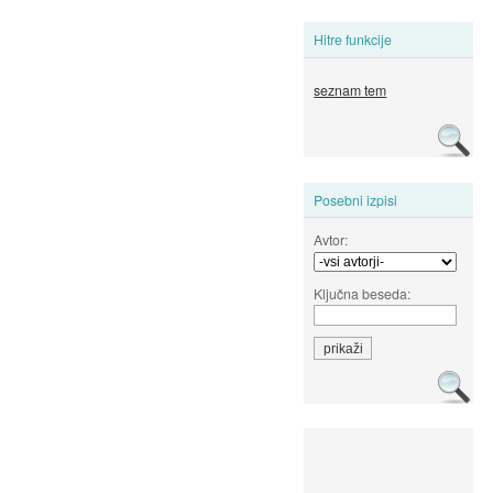
Hitre funkcije
seznam tem
Posebni izpisi
Avtor:
Ključna beseda: