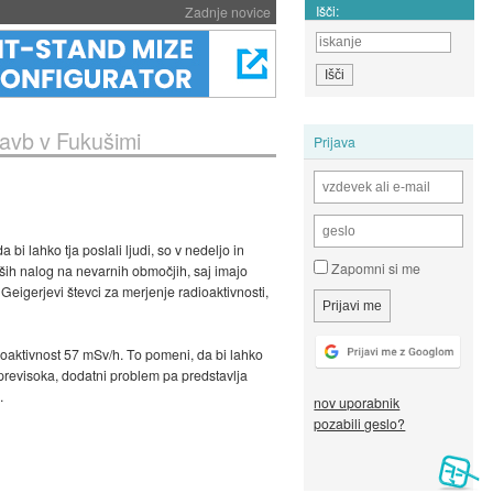
Išči:
Zadnje novice
stavb v Fukušimi
Prijava
i lahko tja poslali ljudi, so v nedeljo in
Zapomni si me
ejših nalog na nevarnih območjih, saj imajo
Geigerjevi števci za merjenje radioaktivnosti,
adioaktivnost 57 mSv/h. To pomeni, da bi lahko
o previsoka, dodatni problem pa predstavlja
.
nov uporabnik
pozabili geslo?