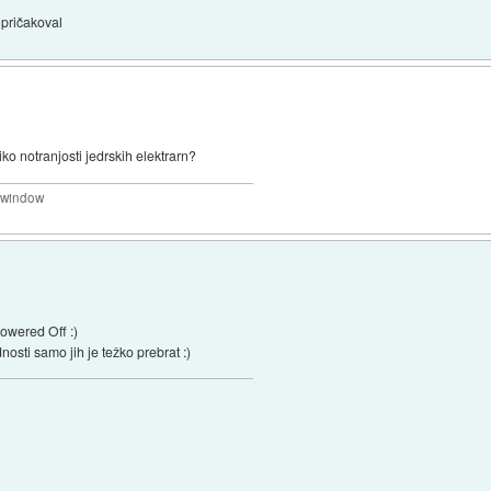
 pričakoval
iko notranjosti jedrskih elektrarn?
a window
owered Off :)
osti samo jih je težko prebrat :)