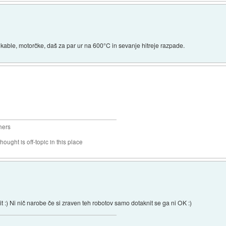
kable, motorčke, daš za par ur na 600°C in sevanje hitreje razpade.
hers
hought is off-topic in this place
t :) Ni nič narobe če si zraven teh robotov samo dotaknit se ga ni OK :)