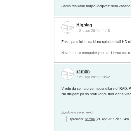
Samo res kako boljšo ločljivost sem vseeno
Highlag
::
21. apr 2011, 11:18
Zakaj pa mislite, da bi na splet poslali HD sl
Never trust a computer you can't throw out 
s1m0n
::
21. apr 2011, 13:42
Vredu da se na prvem posnetku vidi RAD: P
Na drugem pa so proti koncu tudi vidne vredn
Zgodovina sprememb…
spremenil:
s1m0n
(
21. apr 2011 ob 13:49
)