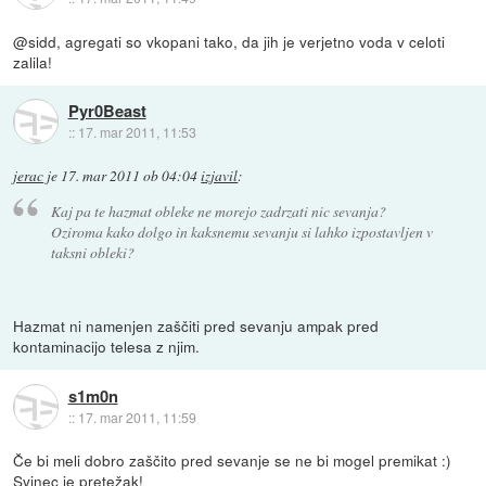
@sidd, agregati so vkopani tako, da jih je verjetno voda v celoti
zalila!
Pyr0Beast
::
17. mar 2011, 11:53
jerac
je
17. mar 2011 ob 04:04
izjavil
:
Kaj pa te hazmat obleke ne morejo zadrzati nic sevanja?
Oziroma kako dolgo in kaksnemu sevanju si lahko izpostavljen v
taksni obleki?
Hazmat ni namenjen zaščiti pred sevanju ampak pred
kontaminacijo telesa z njim.
s1m0n
::
17. mar 2011, 11:59
Če bi meli dobro zaščito pred sevanje se ne bi mogel premikat :)
Svinec je pretežak!