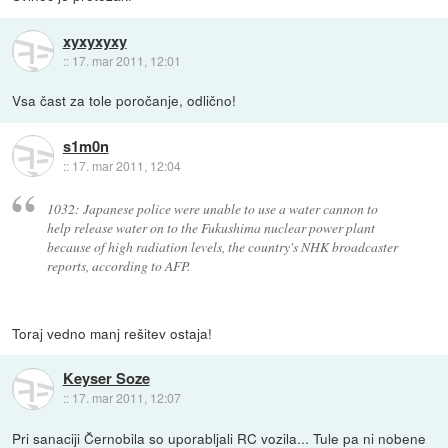
xyxyxyxy
::
17. mar 2011, 12:01
Vsa čast za tole poročanje, odlično!
s1m0n
::
17. mar 2011, 12:04
1032: Japanese police were unable to use a water cannon to
help release water on to the Fukushima nuclear power plant
because of high radiation levels, the country's NHK broadcaster
reports, according to AFP.
Toraj vedno manj rešitev ostaja!
Keyser Soze
::
17. mar 2011, 12:07
Pri sanaciji Černobila so uporabljali RC vozila... Tule pa ni nobene