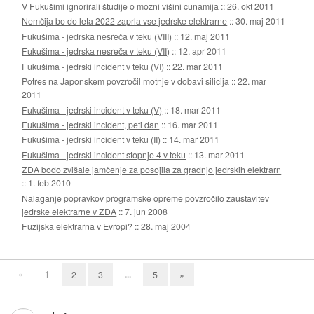
V Fukušimi ignorirali študije o možni višini cunamija
::
26. okt 2011
Nemčija bo do leta 2022 zaprla vse jedrske elektrarne
::
30. maj 2011
Fukušima - jedrska nesreča v teku (VIII)
::
12. maj 2011
Fukušima - jedrska nesreča v teku (VII)
::
12. apr 2011
Fukušima - jedrski incident v teku (VI)
::
22. mar 2011
Potres na Japonskem povzročil motnje v dobavi silicija
::
22. mar
2011
Fukušima - jedrski incident v teku (V)
::
18. mar 2011
Fukušima - jedrski incident, peti dan
::
16. mar 2011
Fukušima - jedrski incident v teku (II)
::
14. mar 2011
Fukušima - jedrski incident stopnje 4 v teku
::
13. mar 2011
ZDA bodo zvišale jamčenje za posojila za gradnjo jedrskih elektrarn
::
1. feb 2010
Nalaganje popravkov programske opreme povzročilo zaustavitev
jedrske elektrarne v ZDA
::
7. jun 2008
Fuzijska elektrarna v Evropi?
::
28. maj 2004
«
1
...
2
3
5
»