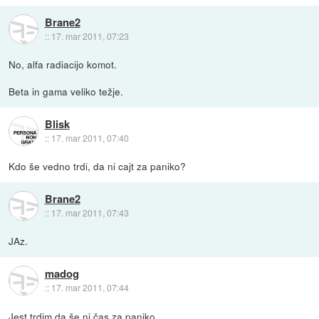
Brane2
::
17. mar 2011, 07:23
No, alfa radiacijo komot.
Beta in gama veliko težje.
Blisk
::
17. mar 2011, 07:40
Kdo še vedno trdi, da ni cajt za paniko?
Brane2
::
17. mar 2011, 07:43
JAz.
madog
::
17. mar 2011, 07:44
Jest trdim da še ni čas za paniko....