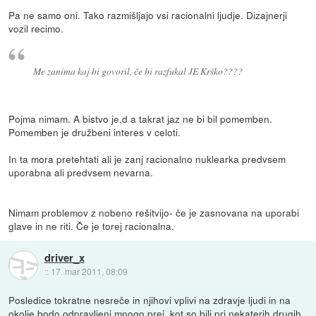
Pa ne samo oni. Tako razmišljajo vsi racionalni ljudje. Dizajnerji
vozil recimo.
Me zanima kaj bi govoril, če bi razfukal JE Krško????
Pojma nimam. A bistvo je,d a takrat jaz ne bi bil pomemben.
Pomemben je družbeni interes v celoti.
In ta mora pretehtati ali je zanj racionalno nuklearka predvsem
uporabna ali predvsem nevarna.
Nimam problemov z nobeno rešitvijo- če je zasnovana na uporabi
glave in ne riti. Če je torej racionalna.
driver_x
::
17. mar 2011, 08:09
Posledice tokratne nesreče in njihovi vplivi na zdravje ljudi in na
okolje bodo odpravljeni mnogo prej, kot so bili pri nekaterih drugih