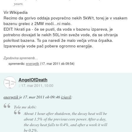
years.
Vir:Wikipedia
Recimo da gorivo oddaja povprečno nekih 5kW/t, torej je v vsakem
bazenu grelec z 2MW moči...ni malo.
EDIT: hkrati pa - če se pusti, da voda v bazenu izpareva, je
potrebno dovajati le nekih 50L/min sveže vode, da se ohranja
pokritost bazena. To pa naredi že malo večja vrtna črpalka.
Izparevanje vode pač pobere ogromno energije.
Zgodovina sprememb…
spremenilo:
energetik
(
17. mar 2011 ob 09:54
)
AngelOfDeath
::
17. mar 2011, 10:00
energetik
je
17. mar 2011 ob 09:46
izjavil
:
Tole me skrbi:
About 1 hour after shutdown, the decay heat will be
about 1.5% of the previous core power. After a day,
the decay heat falls to 0.4%, and after a week it will
be 0.2%.