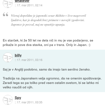
whatever
::
17. mar 2011, 02:14
Včeraj dopoldne je japonski cesar Akihito v živo nagovoril
ljudstvo, kar je dogodek brez primere v novejši zgodovini.
Japonce je pozval, naj ne opustijo upanja.
En starček, ki že 50 let ne dela nič in mu je vse podarjeno, se
prikaže in pove dva stavka, oni pa v trans. Only in Japan. :)
billy
::
17. mar 2011, 03:16
Saj je v Angliji podobno, samo da imajo tam senilno žensko.
Tradicija na Japonskem velja ogromno, da ne omenim spoštovanje.
Zaradi tega so pa toliko pred vsem ostalim svetom, bi se lahko mi
veliko naučili od njih.
Spy
::
17. mar 2011, 03:35