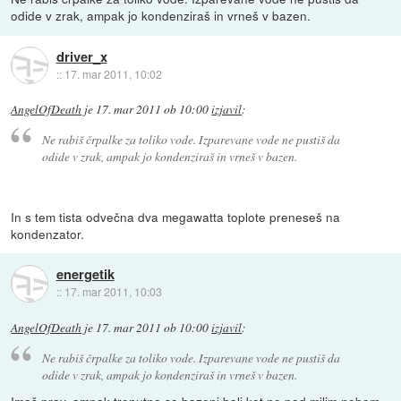
odide v zrak, ampak jo kondenziraš in vrneš v bazen.
driver_x
::
17. mar 2011, 10:02
AngelOfDeath
je
17. mar 2011 ob 10:00
izjavil
:
Ne rabiš črpalke za toliko vode. Izparevane vode ne pustiš da
odide v zrak, ampak jo kondenziraš in vrneš v bazen.
In s tem tista odvečna dva megawatta toplote preneseš na
kondenzator.
energetik
::
17. mar 2011, 10:03
AngelOfDeath
je
17. mar 2011 ob 10:00
izjavil
:
Ne rabiš črpalke za toliko vode. Izparevane vode ne pustiš da
odide v zrak, ampak jo kondenziraš in vrneš v bazen.
Imaš prav, ampak trenutno so bazeni bolj kot ne pod milim nebom,