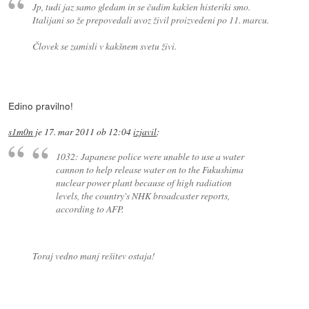
Jp, tudi jaz samo gledam in se čudim kakšen histeriki smo.
Italijani so že prepovedali uvoz živil proizvedeni po 11. marcu.
Človek se zamisli v kakšnem svetu živi.
Edino pravilno!
s1m0n
je
17. mar 2011 ob 12:04
izjavil
:
1032: Japanese police were unable to use a water
cannon to help release water on to the Fukushima
nuclear power plant because of high radiation
levels, the country's NHK broadcaster reports,
according to AFP.
Toraj vedno manj rešitev ostaja!