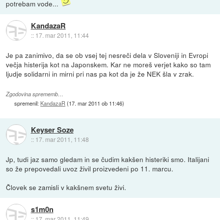
potrebam vode...
KandazaR
::
17. mar 2011, 11:44
Je pa zanimivo, da se ob vsej tej nesreči dela v Sloveniji in Evropi
večja histerija kot na Japonskem. Kar ne moreš verjet kako so tam
ljudje solidarni in mirni pri nas pa kot da je že NEK šla v zrak.
Zgodovina sprememb…
spremenil:
KandazaR
(
17. mar 2011 ob 11:46
)
Keyser Soze
::
17. mar 2011, 11:48
Jp, tudi jaz samo gledam in se čudim kakšen histeriki smo. Italijani
so že prepovedali uvoz živil proizvedeni po 11. marcu.
Človek se zamisli v kakšnem svetu živi.
s1m0n
::
17. mar 2011, 11:49