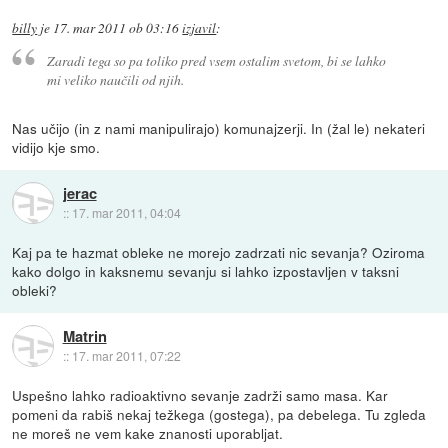
billy
je
17. mar 2011 ob 03:16
izjavil
:
Zaradi tega so pa toliko pred vsem ostalim svetom, bi se lahko
mi veliko naučili od njih.
Nas učijo (in z nami manipulirajo) komunajzerji. In (žal le) nekateri
vidijo kje smo.
jerac
::
17. mar 2011, 04:04
Kaj pa te hazmat obleke ne morejo zadrzati nic sevanja? Oziroma
kako dolgo in kaksnemu sevanju si lahko izpostavljen v taksni
obleki?
Matrin
::
17. mar 2011, 07:22
Uspešno lahko radioaktivno sevanje zadrži samo masa. Kar
pomeni da rabiš nekaj težkega (gostega), pa debelega. Tu zgleda
ne moreš ne vem kake znanosti uporabljat.