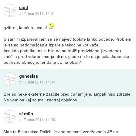
sidd
::
17. mar 2011, 11:01
gzibret, končno, hvala!
S samim izparevanjem se še največ toplote lahko odvede. Problem
je samo nadomeščanje izparele tekočine kot kaže.
Ima kdo podatke, ali je bila na sami JE predvidena (izvedena)
zaščita pred vdorom morja ali ne, glede na to da je cela Japonska
potresno območje, ter da je JE na obali?
genesiss
::
17. mar 2011, 11:04
Bile so neke eksterne zaščite pred cunamijem, ampak niso zdržale.
Ne vem pa kaj so meli znotraj objektov.
s1m0n
::
17. mar 2011, 11:06
Mah ta Fukushima Daiichi je ena najmanj vzdrževanih JE na