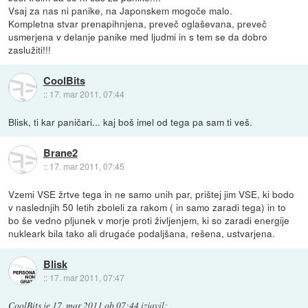
Vsaj za nas ni panike, na Japonskem mogoče malo.
Kompletna stvar prenapihnjena, preveč oglaševana, preveč
usmerjena v delanje panike med ljudmi in s tem se da dobro
zaslužiti!!!
CoolBits
::
17. mar 2011, 07:44
Blisk, ti kar paničari... kaj boš imel od tega pa sam ti veš.
Brane2
::
17. mar 2011, 07:45
Vzemi VSE žrtve tega in ne samo unih par, prištej jim VSE, ki bodo
v naslednjih 50 letih zboleli za rakom ( in samo zaradi tega) in to
bo še vedno pljunek v morje proti življenjem, ki so zaradi energije
nukleark bila tako ali drugaće podaljšana, rešena, ustvarjena.
Blisk
::
17. mar 2011, 07:47
CoolBits
je
17. mar 2011 ob 07:44
izjavil
: