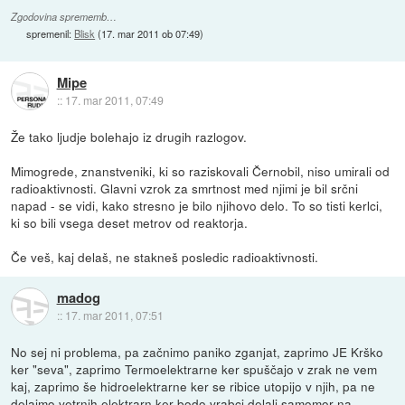
Zgodovina sprememb…
spremenil:
Blisk
(
17. mar 2011 ob 07:49
)
Mipe
::
17. mar 2011, 07:49
Že tako ljudje bolehajo iz drugih razlogov.
Mimogrede, znanstveniki, ki so raziskovali Černobil, niso umirali od
radioaktivnosti. Glavni vzrok za smrtnost med njimi je bil srčni
napad - se vidi, kako stresno je bilo njihovo delo. To so tisti kerlci,
ki so bili vsega deset metrov od reaktorja.
Če veš, kaj delaš, ne stakneš posledic radioaktivnosti.
madog
::
17. mar 2011, 07:51
No sej ni problema, pa začnimo paniko zganjat, zaprimo JE Krško
ker "seva", zaprimo Termoelektrarne ker spuščajo v zrak ne vem
kaj, zaprimo še hidroelektrarne ker se ribice utopijo v njih, pa ne
delajmo vetrnih elektrarn ker bodo vrabci delali samomor na