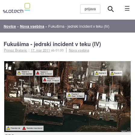
☰
Novice
»
Nova vsebina
»
Fukušima - jedrski incident v teku (IV)
Fukušima - jedrski incident v teku (IV)
Primoz Bratanic
::
17. mar 2011
ob 01:00
Nova vsebina