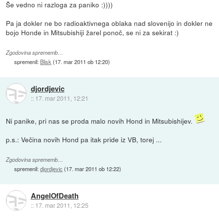
Še vedno ni razloga za paniko :))))
Pa ja dokler ne bo radioaktivnega oblaka nad slovenijo in dokler ne
bojo Honde in Mitsubishiji žarel ponoč, se ni za sekirat :)
Zgodovina sprememb…
spremenil:
Blisk
(
17. mar 2011 ob 12:20
)
djordjevic
::
17. mar 2011, 12:21
Ni panike, pri nas se proda malo novih Hond in Mitsubishijev.
p.s.: Večina novih Hond pa itak pride iz VB, torej ...
Zgodovina sprememb…
spremenil:
djordjevic
(
17. mar 2011 ob 12:22
)
AngelOfDeath
::
17. mar 2011, 12:25