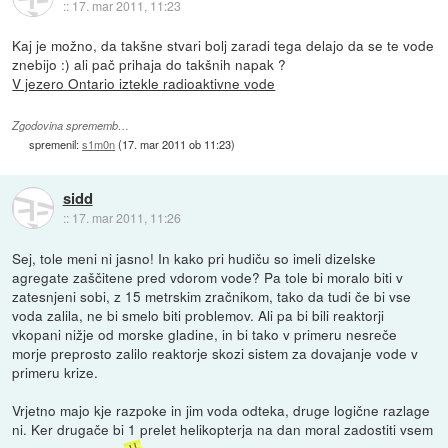
::
17. mar 2011, 11:23
Kaj je možno, da takšne stvari bolj zaradi tega delajo da se te vode
znebijo :) ali pač prihaja do takšnih napak ?
V jezero Ontario iztekle radioaktivne vode
Zgodovina sprememb…
spremenil:
s1m0n
(
17. mar 2011 ob 11:23
)
sidd
::
17. mar 2011, 11:26
Sej, tole meni ni jasno! In kako pri hudiču so imeli dizelske
agregate zaščitene pred vdorom vode? Pa tole bi moralo biti v
zatesnjeni sobi, z 15 metrskim zračnikom, tako da tudi če bi vse
voda zalila, ne bi smelo biti problemov. Ali pa bi bili reaktorji
vkopani nižje od morske gladine, in bi tako v primeru nesreče
morje preprosto zalilo reaktorje skozi sistem za dovajanje vode v
primeru krize.
Vrjetno majo kje razpoke in jim voda odteka, druge logične razlage
ni. Ker drugače bi 1 prelet helikopterja na dan moral zadostiti vsem