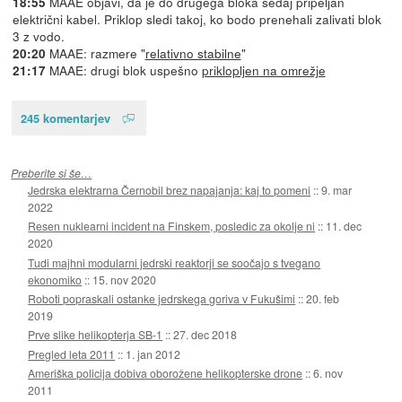
MAAE objavi, da je do drugega bloka sedaj pripeljan
18:55
električni kabel. Priklop sledi takoj, ko bodo prenehali zalivati blok
3 z vodo.
MAAE: razmere "
relativno stabilne
"
20:20
MAAE: drugi blok uspešno
priklopljen na omrežje
21:17
245 komentarjev
Preberite si še…
Jedrska elektrarna Černobil brez napajanja: kaj to pomeni
::
9. mar
2022
Resen nuklearni incident na Finskem, posledic za okolje ni
::
11. dec
2020
Tudi majhni modularni jedrski reaktorji se soočajo s tvegano
ekonomiko
::
15. nov 2020
Roboti popraskali ostanke jedrskega goriva v Fukušimi
::
20. feb
2019
Prve slike helikopterja SB-1
::
27. dec 2018
Pregled leta 2011
::
1. jan 2012
Ameriška policija dobiva oborožene helikopterske drone
::
6. nov
2011