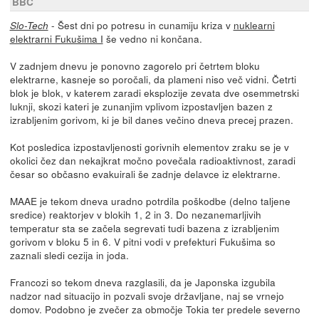
BBC
- Šest dni po potresu in cunamiju kriza v
nuklearni
Slo-Tech
elektrarni Fukušima I
še vedno ni končana.
V zadnjem dnevu je ponovno zagorelo pri četrtem bloku
elektrarne, kasneje so poročali, da plameni niso več vidni. Četrti
blok je blok, v katerem zaradi eksplozije zevata dve osemmetrski
luknji, skozi kateri je zunanjim vplivom izpostavljen bazen z
izrabljenim gorivom, ki je bil danes večino dneva precej prazen.
Kot posledica izpostavljenosti gorivnih elementov zraku se je v
okolici čez dan nekajkrat močno povečala radioaktivnost, zaradi
česar so občasno evakuirali še zadnje delavce iz elektrarne.
MAAE je tekom dneva uradno potrdila poškodbe (delno taljene
sredice) reaktorjev v blokih 1, 2 in 3. Do nezanemarljivih
temperatur sta se začela segrevati tudi bazena z izrabljenim
gorivom v bloku 5 in 6. V pitni vodi v prefekturi Fukušima so
zaznali sledi cezija in joda.
Francozi so tekom dneva razglasili, da je Japonska izgubila
nadzor nad situacijo in pozvali svoje državljane, naj se vrnejo
domov. Podobno je zvečer za območje Tokia ter predele severno