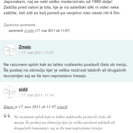
Japonskem, naj se nebi veliko modeniziralo od 1980 dalje!
Zaščita pred valovi je bila, kje je na satelitski sliki ni videt neke
zaščite, tisti zidi so bolj pomoli pa verjetno niso visoki niti 4-5m.
Zgodovina sprememb…
spremenil:
s1m0n
(
17. mar 2011 ob 11:07
)
Zmajc
::
17. mar 2011, 11:07
Ne razumem sploh kak so lahko nuklearko postavili čisto ob morju.
Še posbej na območju kjer je velika možnost takšnih ali drugačnih
tsunamijev saj se tla tam neprestano tresejo.
sidd
::
17. mar 2011, 11:14
Zmajc
je
17. mar 2011 ob 11:07
izjavil
:
Ne razumem sploh kak so lahko nuklearko postavili čisto ob
morju. Še posbej na območju kjer je velika možnost takšnih ali
drugačnih tsunamijev saj se tla tam neprestano tresejo.