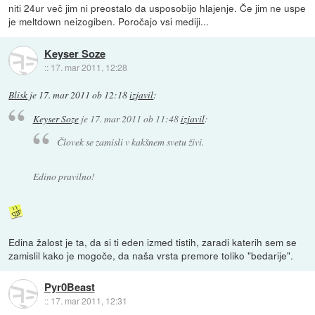
niti 24ur več jim ni preostalo da usposobijo hlajenje. Če jim ne uspe
je meltdown neizogiben. Poročajo vsi mediji...
Keyser Soze
::
17. mar 2011, 12:28
Blisk
je
17. mar 2011 ob 12:18
izjavil
:
Keyser Soze
je
17. mar 2011 ob 11:48
izjavil
:
Človek se zamisli v kakšnem svetu živi.
Edino pravilno!
Edina žalost je ta, da si ti eden izmed tistih, zaradi katerih sem se
zamislil kako je mogoče, da naša vrsta premore toliko "bedarije".
Pyr0Beast
::
17. mar 2011, 12:31