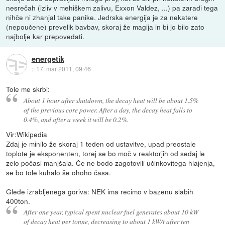
nesrečah (izliv v mehiškem zalivu, Exxon Valdez, ...) pa zaradi tega
nihče ni zhanjal take panike. Jedrska energija je za nekatere
(nepoučene) prevelik bavbav, skoraj že magija in bi jo bilo zato
najbolje kar prepovedati.
energetik
::
17. mar 2011, 09:46
Tole me skrbi:
About 1 hour after shutdown, the decay heat will be about 1.5%
of the previous core power. After a day, the decay heat falls to
0.4%, and after a week it will be 0.2%.
Vir:Wikipedia
Zdaj je minilo že skoraj 1 teden od ustavitve, upad preostale
toplote je eksponenten, torej se bo moč v reaktorjih od sedaj le
zelo počasi manjšala. Če ne bodo zagotovili učinkovitega hlajenja,
se bo tole kuhalo še ohoho časa.
Glede izrabljenega goriva: NEK ima recimo v bazenu slabih
400ton.
After one year, typical spent nuclear fuel generates about 10 kW
of decay heat per tonne, decreasing to about 1 kW/t after ten