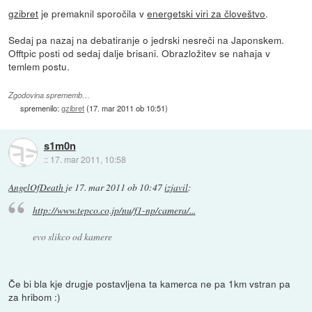
gzibret
je premaknil sporočila v
energetski viri za človeštvo
.
Sedaj pa nazaj na debatiranje o jedrski nesreči na Japonskem.
Offtpic posti od sedaj dalje brisani. Obrazložitev se nahaja v
temlem postu.
Zgodovina sprememb…
spremenilo:
gzibret
(
17. mar 2011 ob 10:51
)
s1m0n
::
17. mar 2011, 10:58
AngelOfDeath
je
17. mar 2011 ob 10:47
izjavil
:
http://www.tepco.co.jp/nu/f1-np/camera/...
evo slikco od kamere
Če bi bla kje drugje postavljena ta kamerca ne pa 1km vstran pa
za hribom :)