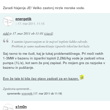
Zaradi hlajenja JE! Veliko zastonj mrzle morske vode.
energetik
::
17. mar 2011, 11:15
sidd
je
17. mar 2011 ob 11:01
izjavil
:
S samim izparevanjem se še največ toplote lahko odvede.
Problem je samo nadomeščanje izparele tekočine kot kaže.
Saj ravno to me čudi, kaj je tukaj problematičnega. Pri moči nekih
1-3MW v bazenu in izparilni toploti 2,2MJ/kg vode je zadosti vrtna
pumpa (1L/s), kot sem že prej zapisal. Po mojem gre za razpoke v
bazenu in puščanje.
Evo že tale bi bila čez glavo zadosti za en bazen.
Zgodovina sprememb…
spremenilo:
energetik
(
17. mar 2011 ob 11:19
)
s1m0n