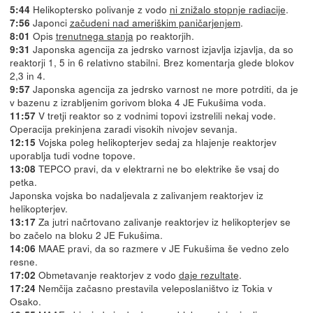
Helikoptersko polivanje z vodo
ni znižalo stopnje radiacije
.
5:44
Japonci
začudeni nad ameriškim paničarjenjem
.
7:56
Opis
trenutnega stanja
po reaktorjih.
8:01
Japonska agencija za jedrsko varnost izjavlja izjavlja, da so
9:31
reaktorji 1, 5 in 6 relativno stabilni. Brez komentarja glede blokov
2,3 in 4.
Japonska agencija za jedrsko varnost ne more potrditi, da je
9:57
v bazenu z izrabljenim gorivom bloka 4 JE Fukušima voda.
V tretji reaktor so z vodnimi topovi izstrelili nekaj vode.
11:57
Operacija prekinjena zaradi visokih nivojev sevanja.
Vojska poleg helikopterjev sedaj za hlajenje reaktorjev
12:15
uporablja tudi vodne topove.
TEPCO pravi, da v elektrarni ne bo elektrike še vsaj do
13:08
petka.
Japonska vojska bo nadaljevala z zalivanjem reaktorjev iz
helikopterjev.
Za jutri načrtovano zalivanje reaktorjev iz helikopterjev se
13:17
bo začelo na bloku 2 JE Fukušima.
MAAE pravi, da so razmere v JE Fukušima še vedno zelo
14:06
resne.
Obmetavanje reaktorjev z vodo
daje rezultate
.
17:02
Nemčija začasno prestavila veleposlaništvo iz Tokia v
17:24
Osako.