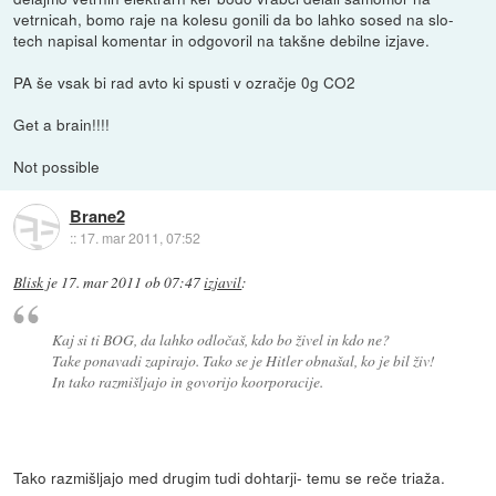
vetrnicah, bomo raje na kolesu gonili da bo lahko sosed na slo-
tech napisal komentar in odgovoril na takšne debilne izjave.
PA še vsak bi rad avto ki spusti v ozračje 0g CO2
Get a brain!!!!
Not possible
Brane2
::
17. mar 2011, 07:52
Blisk
je
17. mar 2011 ob 07:47
izjavil
:
Kaj si ti BOG, da lahko odločaš, kdo bo živel in kdo ne?
Take ponavadi zapirajo. Tako se je Hitler obnašal, ko je bil živ!
In tako razmišljajo in govorijo koorporacije.
Tako razmišljajo med drugim tudi dohtarji- temu se reče triaža.