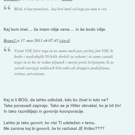
Blisk, ti kar paničari... kaj boš imel od tega pa sam ti veš.
Kaj bom imel.... že imam višje cene.... in še bodo višje.
Brane2
je
17. mar 2011 ob 07:45
izjavil
:
Vzemi VSE žrtve tega in ne samo unih par, prištej jim VSE, ki
bodo v naslednjih 50 letih zboleli za rakom ( in samo zaradi
tega) in to bo še vedno pljunek v morje proti življenjem, ki so
zaradi energije nukleark bila tako ali drugaće podaljšana,
rešena, ustvarjena.
Kaj si ti BOG, da lahko odločaš, kdo bo živel in kdo ne?
Take ponavadi zapirajo. Tako se je Hitler obnašal, ko je bil živ!
In tako razmišljajo in govorijo koorporacije.
Lahko je tako govort, ko nisi TI udeležen v temu.
Me zanima kaj bi govoril, če bi razfukal JE Krško????