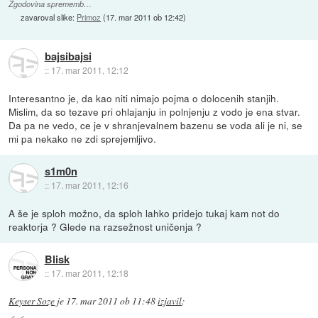
Zgodovina sprememb…
zavaroval slike:
Primoz
(
17. mar 2011 ob 12:42
)
bajsibajsi
::
17. mar 2011, 12:12
Interesantno je, da kao niti nimajo pojma o dolocenih stanjih.
Mislim, da so tezave pri ohlajanju in polnjenju z vodo je ena stvar.
Da pa ne vedo, ce je v shranjevalnem bazenu se voda ali je ni, se
mi pa nekako ne zdi sprejemljivo.
s1m0n
::
17. mar 2011, 12:16
A še je sploh možno, da sploh lahko pridejo tukaj kam not do
reaktorja ? Glede na razsežnost uničenja ?
Blisk
::
17. mar 2011, 12:18
Keyser Soze
je
17. mar 2011 ob 11:48
izjavil
: