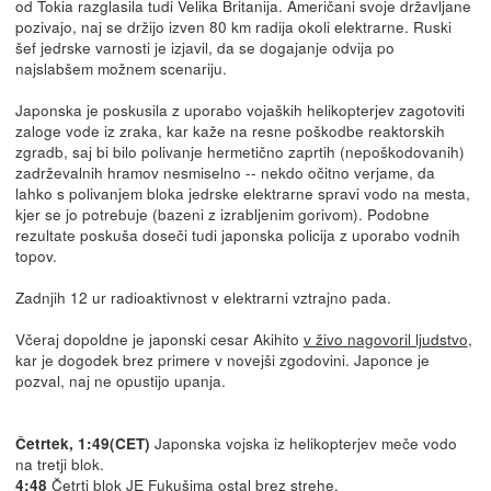
od Tokia razglasila tudi Velika Britanija. Američani svoje državljane
pozivajo, naj se držijo izven 80 km radija okoli elektrarne. Ruski
šef jedrske varnosti je izjavil, da se dogajanje odvija po
najslabšem možnem scenariju.
Japonska je poskusila z uporabo vojaških helikopterjev zagotoviti
zaloge vode iz zraka, kar kaže na resne poškodbe reaktorskih
zgradb, saj bi bilo polivanje hermetično zaprtih (nepoškodovanih)
zadrževalnih hramov nesmiselno -- nekdo očitno verjame, da
lahko s polivanjem bloka jedrske elektrarne spravi vodo na mesta,
kjer se jo potrebuje (bazeni z izrabljenim gorivom). Podobne
rezultate poskuša doseči tudi japonska policija z uporabo vodnih
topov.
Zadnjih 12 ur radioaktivnost v elektrarni vztrajno pada.
Včeraj dopoldne je japonski cesar Akihito
v živo nagovoril ljudstvo
,
kar je dogodek brez primere v novejši zgodovini. Japonce je
pozval, naj ne opustijo upanja.
Japonska vojska iz helikopterjev meče vodo
Četrtek, 1:49(CET)
na tretji blok.
Četrti blok JE Fukušima ostal brez strehe.
4:48