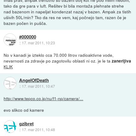
tako da gre para v luft. Rešitev bi bila montaža plehnate strehe
nad bazenom in napeljat kondenzat nazaj v bazen. Ampak za tistih
ušivih 50L/min? Tko da res ne vem, kaj počnejo tam, razen če je
bazen počen in pušča.
#000000
::
17. mar 2011, 10:23
No v kanadi je izteklo cca 70.000 litrov radioaktivne vode,
nevarnosti za zdravje po zagotovilu oblasti ni oz. je le ta
zanerljiva
KLIK
AngelOfDeath
::
17. mar 2011, 10:47
http://www.tepco.co.jp/nu/f1-np/camera/...
evo slikco od kamere
gzibret
::
17. mar 2011, 10:48