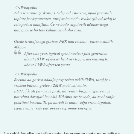
Vir:Wikipedia
Zdaj je minilo že skoraj 1 teden od ustavitve, upad preostale
toplote je eksponenten, torej se bo moč v reaktorjih od sedaj le
zelo počasi manjšala. Če ne bodo zagotovili učinkovitega
hlajenja, se bo tole kuhalo še ohoho časa.
Glede izrabljenega goriva: NEK ima recimo v bazenu slabih
400ton.
After one year, typical spent nuclear fuel generates
about 10 kW of decay heat per tonne, decreasing to
about 1 kW/t after ten years.
Vir:Wikipedia
Recimo da gorivo oddaja povprečno nekih 5kW/t, torej je v
vsakem bazenu grelec z 2MW moči...ni malo.
EDIT: hkrati pa - če se pusti, da voda v bazenu izpareva, je
potrebno dovajati le nekih 50L/min sveže vode, da se ohranja
pokritost bazena. To pa naredi že malo večja vrtna črpalka.
Izparevanje vode pač pobere ogromno energije.
Ne rabiš črpalke za toliko vode. Izparevane vode ne pustiš da