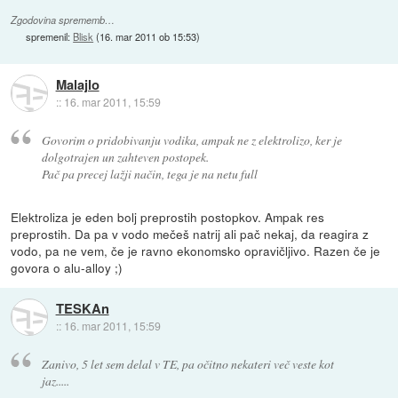
Zgodovina sprememb…
spremenil:
Blisk
(
16. mar 2011 ob 15:53
)
Malajlo
::
16. mar 2011, 15:59
Govorim o pridobivanju vodika, ampak ne z elektrolizo, ker je
dolgotrajen un zahteven postopek.
Pač pa precej lažji način, tega je na netu full
Elektroliza je eden bolj preprostih postopkov. Ampak res
preprostih. Da pa v vodo mečeš natrij ali pač nekaj, da reagira z
vodo, pa ne vem, če je ravno ekonomsko opravičljivo. Razen če je
govora o alu-alloy ;)
TESKAn
::
16. mar 2011, 15:59
Zanivo, 5 let sem delal v TE, pa očitno nekateri več veste kot
jaz.....