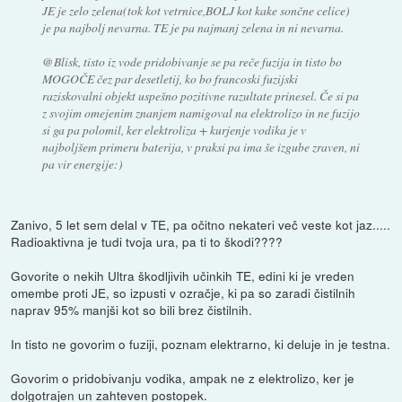
JE je zelo zelena(tok kot vetrnice,BOLJ kot kake sončne celice)
je pa najbolj nevarna. TE je pa najmanj zelena in ni nevarna.
@Blisk, tisto iz vode pridobivanje se pa reče fuzija in tisto bo
MOGOČE čez par desetletij, ko bo francoski fuzijski
raziskovalni objekt uspešno pozitivne razultate prinesel. Če si pa
z svojim omejenim znanjem namigoval na elektrolizo in ne fuzijo
si ga pa polomil, ker elektroliza + kurjenje vodika je v
najboljšem primeru baterija, v praksi pa ima še izgube zraven, ni
pa vir energije:)
Zanivo, 5 let sem delal v TE, pa očitno nekateri več veste kot jaz.....
Radioaktivna je tudi tvoja ura, pa ti to škodi????
Govorite o nekih Ultra škodljivih učinkih TE, edini ki je vreden
omembe proti JE, so izpusti v ozračje, ki pa so zaradi čistilnih
naprav 95% manjši kot so bili brez čistilnih.
In tisto ne govorim o fuziji, poznam elektrarno, ki deluje in je testna.
Govorim o pridobivanju vodika, ampak ne z elektrolizo, ker je
dolgotrajen un zahteven postopek.