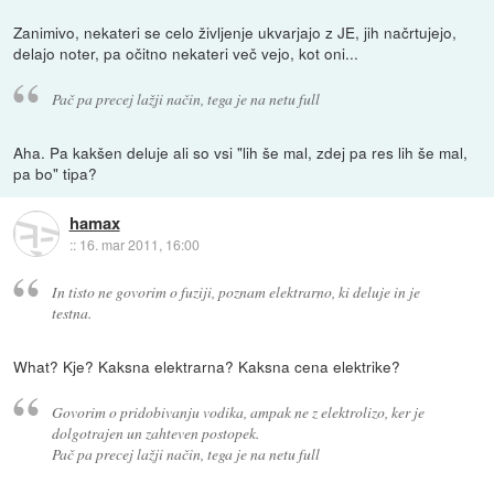
Zanimivo, nekateri se celo življenje ukvarjajo z JE, jih načrtujejo,
delajo noter, pa očitno nekateri več vejo, kot oni...
Pač pa precej lažji način, tega je na netu full
Aha. Pa kakšen deluje ali so vsi "lih še mal, zdej pa res lih še mal,
pa bo" tipa?
hamax
::
16. mar 2011, 16:00
In tisto ne govorim o fuziji, poznam elektrarno, ki deluje in je
testna.
What? Kje? Kaksna elektrarna? Kaksna cena elektrike?
Govorim o pridobivanju vodika, ampak ne z elektrolizo, ker je
dolgotrajen un zahteven postopek.
Pač pa precej lažji način, tega je na netu full