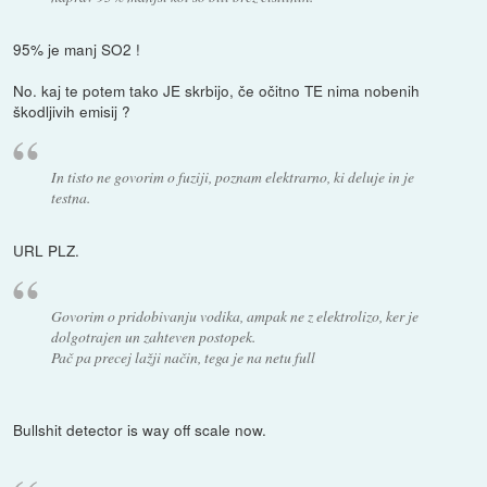
95% je manj SO2 !
No. kaj te potem tako JE skrbijo, če očitno TE nima nobenih
škodljivih emisij ?
In tisto ne govorim o fuziji, poznam elektrarno, ki deluje in je
testna.
URL PLZ.
Govorim o pridobivanju vodika, ampak ne z elektrolizo, ker je
dolgotrajen un zahteven postopek.
Pač pa precej lažji način, tega je na netu full
Bullshit detector is way off scale now.