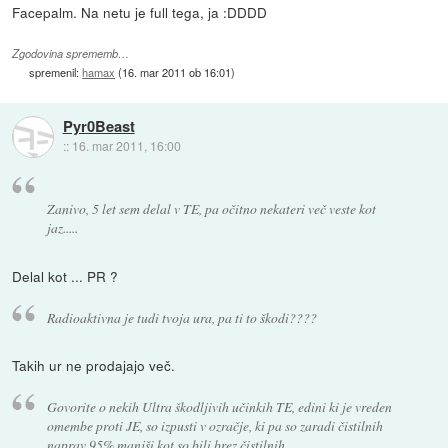
Facepalm. Na netu je full tega, ja :DDDD
Zgodovina sprememb…
spremenil:
hamax
(
16. mar 2011 ob 16:01
)
Pyr0Beast
::
16. mar 2011, 16:00
Zanivo, 5 let sem delal v TE, pa očitno nekateri več veste kot
jaz.....
Delal kot ... PR ?
Radioaktivna je tudi tvoja ura, pa ti to škodi????
Takih ur ne prodajajo več.
Govorite o nekih Ultra škodljivih učinkih TE, edini ki je vreden
omembe proti JE, so izpusti v ozračje, ki pa so zaradi čistilnih
naprav 95% manjši kot so bili brez čistilnih.