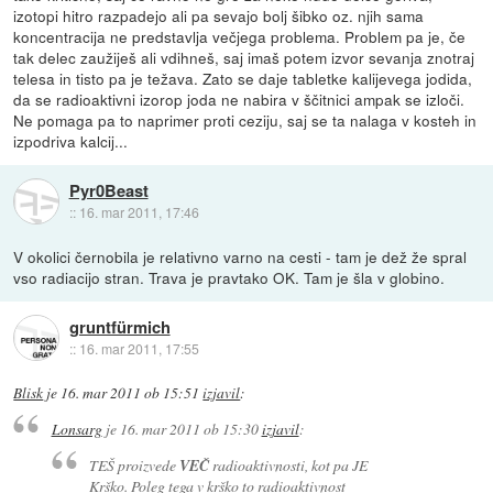
izotopi hitro razpadejo ali pa sevajo bolj šibko oz. njih sama
koncentracija ne predstavlja večjega problema. Problem pa je, če
tak delec zaužiješ ali vdihneš, saj imaš potem izvor sevanja znotraj
telesa in tisto pa je težava. Zato se daje tabletke kalijevega jodida,
da se radioaktivni izorop joda ne nabira v ščitnici ampak se izloči.
Ne pomaga pa to naprimer proti ceziju, saj se ta nalaga v kosteh in
izpodriva kalcij...
Pyr0Beast
::
16. mar 2011, 17:46
V okolici černobila je relativno varno na cesti - tam je dež že spral
vso radiacijo stran. Trava je pravtako OK. Tam je šla v globino.
gruntfürmich
::
16. mar 2011, 17:55
Blisk
je
16. mar 2011 ob 15:51
izjavil
:
Lonsarg
je
16. mar 2011 ob 15:30
izjavil
:
TEŠ proizvede
VEČ
radioaktivnosti, kot pa JE
Krško. Poleg tega v krško to radioaktivnost