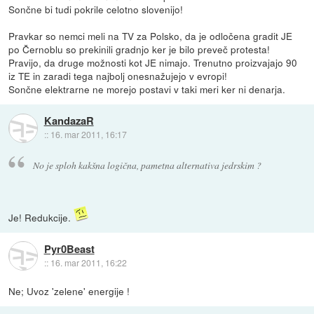
Sončne bi tudi pokrile celotno slovenijo!
Pravkar so nemci meli na TV za Polsko, da je odločena gradit JE
po Černoblu so prekinili gradnjo ker je bilo preveč protesta!
Pravijo, da druge možnosti kot JE nimajo. Trenutno proizvajajo 90
iz TE in zaradi tega najbolj onesnažujejo v evropi!
Sončne elektrarne ne morejo postavi v taki meri ker ni denarja.
KandazaR
::
16. mar 2011, 16:17
No je sploh kakšna logična, pametna alternativa jedrskim ?
Je! Redukcije.
Pyr0Beast
::
16. mar 2011, 16:22
Ne; Uvoz 'zelene' energije !