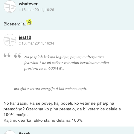
whatever
::
16. mar 2011, 16:26
Bioenergija.
jest10
::
16. mar 2011, 16:34
No je sploh kakšna logična, pametna alternativa
jedrskim ? ne mi začet z veternimi ker nimamo tolko
prostora za ca 600MW...
ma glih z vetrno energijo ti loh začnem tupit.
No kar začni. Pa še povej, kaj početi, ko veter ne piha/piha
premočno? Ozeroma ko piha premalo, da bi veternice delale s
100% močjo.
Kajti nuklearka lahko stalno dela na 100%
šernk