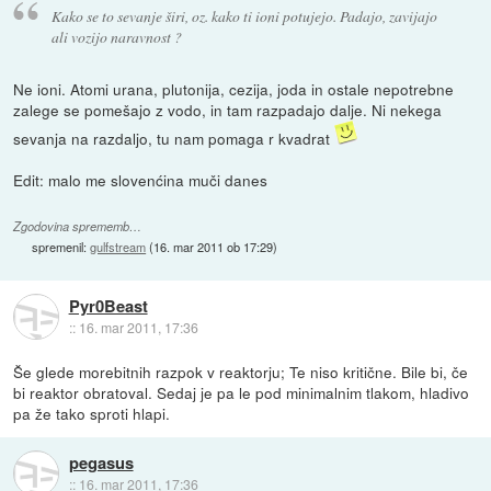
Kako se to sevanje širi, oz. kako ti ioni potujejo. Padajo, zavijajo
ali vozijo naravnost ?
Ne ioni. Atomi urana, plutonija, cezija, joda in ostale nepotrebne
zalege se pomešajo z vodo, in tam razpadajo dalje. Ni nekega
sevanja na razdaljo, tu nam pomaga r kvadrat
Edit: malo me slovenćina muči danes
Zgodovina sprememb…
spremenil:
gulfstream
(
16. mar 2011 ob 17:29
)
Pyr0Beast
::
16. mar 2011, 17:36
Še glede morebitnih razpok v reaktorju; Te niso kritične. Bile bi, če
bi reaktor obratoval. Sedaj je pa le pod minimalnim tlakom, hladivo
pa že tako sproti hlapi.
pegasus
::
16. mar 2011, 17:36