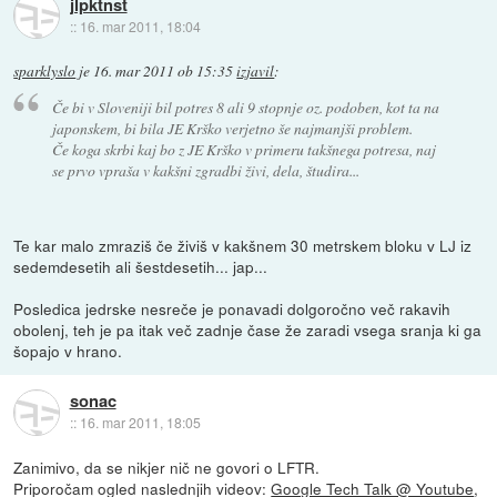
jlpktnst
::
16. mar 2011, 18:04
sparklyslo
je
16. mar 2011 ob 15:35
izjavil
:
Če bi v Sloveniji bil potres 8 ali 9 stopnje oz. podoben, kot ta na
japonskem, bi bila JE Krško verjetno še najmanjši problem.
Če koga skrbi kaj bo z JE Krško v primeru takšnega potresa, naj
se prvo vpraša v kakšni zgradbi živi, dela, študira...
Te kar malo zmraziš če živiš v kakšnem 30 metrskem bloku v LJ iz
sedemdesetih ali šestdesetih... jap...
Posledica jedrske nesreče je ponavadi dolgoročno več rakavih
obolenj, teh je pa itak več zadnje čase že zaradi vsega sranja ki ga
šopajo v hrano.
sonac
::
16. mar 2011, 18:05
Zanimivo, da se nikjer nič ne govori o LFTR.
Priporočam ogled naslednjih videov:
Google Tech Talk @ Youtube
,