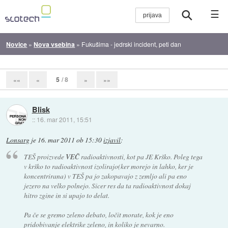
☰
Novice
»
Nova vsebina
»
Fukušima - jedrski incident, peti dan
5
/ 8
««
«
»
»»
Blisk
::
16. mar 2011, 15:51
Lonsarg
je
16. mar 2011 ob 15:30
izjavil
:
TEŠ proizvede
VEČ
radioaktivnosti, kot pa JE Krško. Poleg tega
v krško to radioaktivnost izolirajo(ker morejo in lahko, ker je
koncentrirana) v TEŠ pa jo zakopavajo z zemljo ali pa eno
jezero na velko polnejo. Sicer res da ta radioaktivnost dokaj
hitro zgine in si upajo to delat.
Pa če se gremo zeleno debato, ločit morate, kok je eno
pridobivanje elektrike zeleno, in koliko je nevarno.