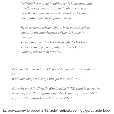
izolirajo(ker morejo in lahko, ker je koncentrirana)
v TEŠ pa jo zakopavajo z zemljo ali pa eno jezero
na velko polnejo. Sicer res da ta radioaktivnost
dokaj hitro zgine in si upajo to delat.
Pa če se gremo zeleno debato, ločit morate, kok je
eno pridobivanje elektrike zeleno, in koliko je
nevarno.
JE je zelo zelena(tok kot vetrnice,BOLJ kot kake
sončne celice) je pa najbolj nevarna. TE je pa
najmanj zelena in ni nevarna.
Zanivo, 5 let sem delal v TE, pa očitno nekateri več veste kot
jaz.....
Radioaktivna je tudi tvoja ura, pa ti to škodi????
Govorite o nekih Ultra škodljivih učinkih TE, edini ki je vreden
omembe proti JE, so izpusti v ozračje, ki pa so zaradi čistilnih
naprav 95% manjši kot so bili brez čistilnih.
ja, pravzaprav je pepel iz TE 'zelo' radioaktiven. gajgerca zelo lepo