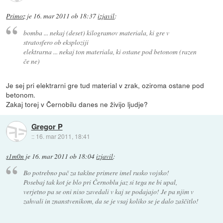
Primoz
je
16. mar 2011 ob 18:37
izjavil
:
bomba ... nekaj (deset) kilogramov materiala, ki gre v
stratosfero ob eksploziji
elektrarna ... nekaj ton materiala, ki ostane pod betonom (razen
če ne)
Je sej pri elektrarni gre tud material v zrak, oziroma ostane pod
betonom.
Zakaj torej v Černobilu danes ne živijo ljudje?
Gregor P
::
16. mar 2011, 18:41
s1m0n
je
16. mar 2011 ob 18:04
izjavil
:
Bo potrebno pač za takšne primere imel rusko vojsko!
Posebaj tak kot je blo pri Černoblu jaz si tega ne bi upal,
verjetno pa se oni niso zavedali v kaj se podajajo! Je pa njim v
zahvali in znanstvenikom, da se je vsaj koliko se je dalo zaščitlo!