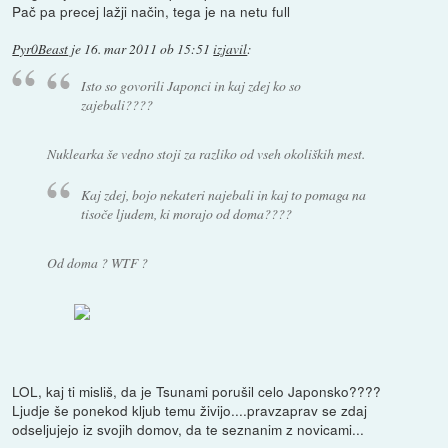
Pač pa precej lažji način, tega je na netu full
Pyr0Beast
je
16. mar 2011 ob 15:51
izjavil
:
Isto so govorili Japonci in kaj zdej ko so
zajebali????
Nuklearka še vedno stoji za razliko od vseh okoliških mest.
Kaj zdej, bojo nekateri najebali in kaj to pomaga na
tisoče ljudem, ki morajo od doma????
Od doma ? WTF ?
LOL, kaj ti misliš, da je Tsunami porušil celo Japonsko????
Ljudje še ponekod kljub temu živijo....pravzaprav se zdaj
odseljujejo iz svojih domov, da te seznanim z novicami...