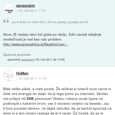
sprasujem
::
16. mar 2011, 17:01
pa še kako so zeleni krivi, ker ne pustijo gradnje novih.
Nove JE rastejo skor kot gobe po dežju. Edin zaradi zdejšnje
nevšečnosti je mal kao ratu problem.
http://www.perspektiva.si/fileadmin/per...
Zgodovina sprememb…
spremenil:
sprasujem
(
16. mar 2011 ob 17:04
)
HeMan
::
16. mar 2011, 17:16
Blisk veliko pišeš, a malo poveš. Že večkrat si omenil nove varne in
čiste vire energije ter dejal, da je tega polno po internetu. Vendar
nisi prilepil niti
povezave! Ubistvu nobene svoje izjave ne
ENE
podkrepiš s kakšnim virom, vse ti moramo verjetni na besedo. Jaz
ti bom povedal iskreno, ne daješ občutka, da se karkoli spoznaš na
temo in s tem nimam razloga da bi ti verjel. Če hočeš, da se to