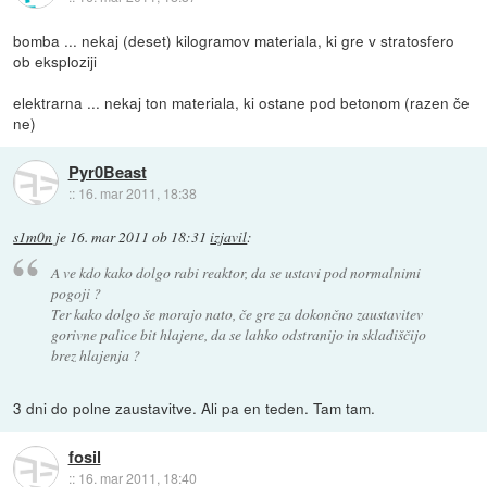
bomba ... nekaj (deset) kilogramov materiala, ki gre v stratosfero
ob eksploziji
elektrarna ... nekaj ton materiala, ki ostane pod betonom (razen če
ne)
Pyr0Beast
::
16. mar 2011, 18:38
s1m0n
je
16. mar 2011 ob 18:31
izjavil
:
A ve kdo kako dolgo rabi reaktor, da se ustavi pod normalnimi
pogoji ?
Ter kako dolgo še morajo nato, če gre za dokončno zaustavitev
gorivne palice bit hlajene, da se lahko odstranijo in skladiščijo
brez hlajenja ?
3 dni do polne zaustavitve. Ali pa en teden. Tam tam.
fosil
::
16. mar 2011, 18:40