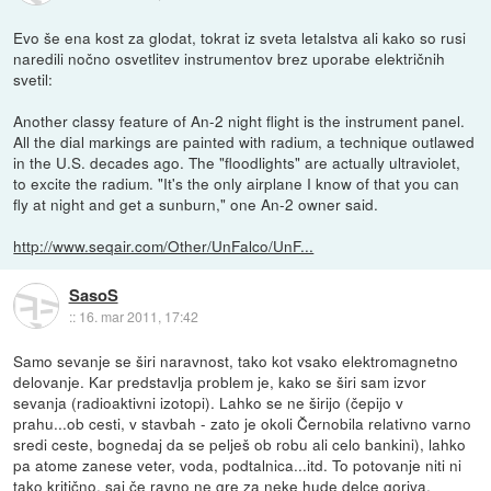
Evo še ena kost za glodat, tokrat iz sveta letalstva ali kako so rusi
naredili nočno osvetlitev instrumentov brez uporabe električnih
svetil:
Another classy feature of An-2 night flight is the instrument panel.
All the dial markings are painted with radium, a technique outlawed
in the U.S. decades ago. The "floodlights" are actually ultraviolet,
to excite the radium. "It's the only airplane I know of that you can
fly at night and get a sunburn," one An-2 owner said.
http://www.seqair.com/Other/UnFalco/UnF...
SasoS
::
16. mar 2011, 17:42
Samo sevanje se širi naravnost, tako kot vsako elektromagnetno
delovanje. Kar predstavlja problem je, kako se širi sam izvor
sevanja (radioaktivni izotopi). Lahko se ne širijo (čepijo v
prahu...ob cesti, v stavbah - zato je okoli Černobila relativno varno
sredi ceste, bognedaj da se pelješ ob robu ali celo bankini), lahko
pa atome zanese veter, voda, podtalnica...itd. To potovanje niti ni
tako kritično, saj če ravno ne gre za neke hude delce goriva,