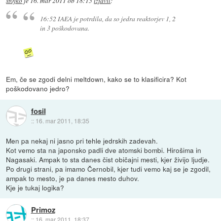
st0jko
je
16. mar 2011 ob 18:15
izjavil
:
16:52 IAEA je potrdila, da so jedra reaktorjev 1, 2
in 3 poškodovana.
Em, če se zgodi delni meltdown, kako se to klasificira? Kot
poškodovano jedro?
fosil
::
16. mar 2011, 18:35
Men pa nekaj ni jasno pri tehle jedrskih zadevah.
Kot vemo sta na japonsko padli dve atomski bombi. Hirošima in
Nagasaki. Ampak to sta danes čist običajni mesti, kjer živijo ljudje.
Po drugi strani, pa imamo Černobil, kjer tudi vemo kaj se je zgodil,
ampak to mesto, je pa danes mesto duhov.
Kje je tukaj logika?
Primoz
::
16. mar 2011, 18:37