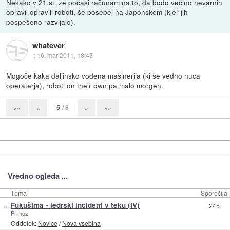
Nekako v 21.st. že počasi računam na to, da bodo večino nevarnih
opravil opravili roboti, še posebej na Japonskem (kjer jih
pospešeno razvijajo).
whatever
::
16. mar 2011, 18:43
Mogoče kaka daljinsko vodena mašinerija (ki še vedno nuca
operaterja), roboti on their own pa malo morgen.
5
/ 8
««
«
»
»»
Vredno ogleda ...
Tema
Sporočila
»
Fukušima - jedrski incident v teku (IV)
245
Primoz
Oddelek:
Novice
/
Nova vsebina