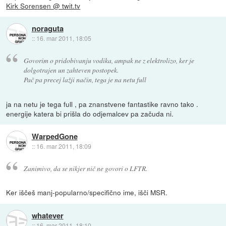
Kirk Sorensen @ twit.tv
noraguta
::
16. mar 2011, 18:05
Govorim o pridobivanju vodika, ampak ne z elektrolizo, ker je
dolgotrajen un zahteven postopek.
Pač pa precej lažji način, tega je na netu full
ja na netu je tega full , pa znanstvene fantastike ravno tako .
energije katera bi prišla do odjemalcev pa začuda ni.
WarpedGone
::
16. mar 2011, 18:09
Zanimivo, da se nikjer nič ne govori o LFTR.
Ker iščeš manj-popularno/specifično ime, išči MSR.
whatever
::
16. mar 2011, 18:10