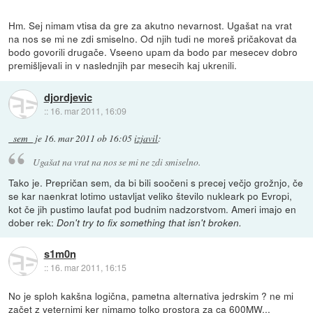
Hm. Sej nimam vtisa da gre za akutno nevarnost. Ugašat na vrat
na nos se mi ne zdi smiselno. Od njih tudi ne moreš pričakovat da
bodo govorili drugače. Vseeno upam da bodo par mesecev dobro
premišljevali in v naslednjih par mesecih kaj ukrenili.
djordjevic
::
16. mar 2011, 16:09
_sem_
je
16. mar 2011 ob 16:05
izjavil
:
Ugašat na vrat na nos se mi ne zdi smiselno.
Tako je. Prepričan sem, da bi bili soočeni s precej večjo grožnjo, če
se kar naenkrat lotimo ustavljat veliko število nukleark po Evropi,
kot če jih pustimo laufat pod budnim nadzorstvom. Ameri imajo en
dober rek:
Don't try to fix something that isn't broken.
s1m0n
::
16. mar 2011, 16:15
No je sploh kakšna logična, pametna alternativa jedrskim ? ne mi
začet z veternimi ker nimamo tolko prostora za ca 600MW...