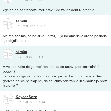
Zgelda da so francozi imeli prav. Gre za incident 6. stopnje.
s1m0n
::
16. mar 2011, 18:27
Me res zanima, če bo slika (Infra), ki jo bo ameriška drona posnela
kje objaljena :)
s1m0n
::
16. mar 2011, 18:31
A ve kdo kako dolgo rabi reaktor, da se ustavi pod normalnimi
pogoji ?
Ter kako dolgo še morajo nato, če gre za dokončno zaustavitev
gorivne palice bit hlajene, da se lahko odstranijo in skladiščijo brez
hlajenja ?
Keyser Soze
::
16. mar 2011, 18:33