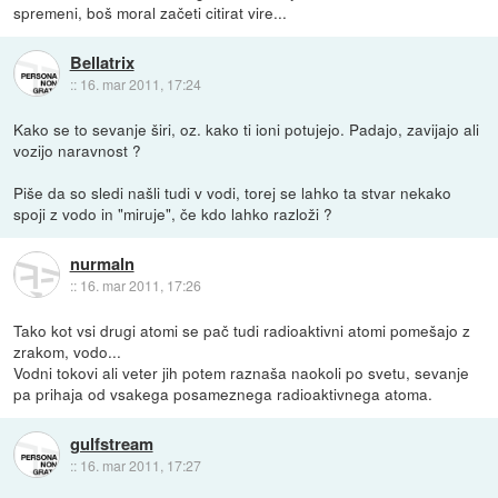
spremeni, boš moral začeti citirat vire...
Bellatrix
::
16. mar 2011, 17:24
Kako se to sevanje širi, oz. kako ti ioni potujejo. Padajo, zavijajo ali
vozijo naravnost ?
Piše da so sledi našli tudi v vodi, torej se lahko ta stvar nekako
spoji z vodo in "miruje", če kdo lahko razloži ?
nurmaln
::
16. mar 2011, 17:26
Tako kot vsi drugi atomi se pač tudi radioaktivni atomi pomešajo z
zrakom, vodo...
Vodni tokovi ali veter jih potem raznaša naokoli po svetu, sevanje
pa prihaja od vsakega posameznega radioaktivnega atoma.
gulfstream
::
16. mar 2011, 17:27