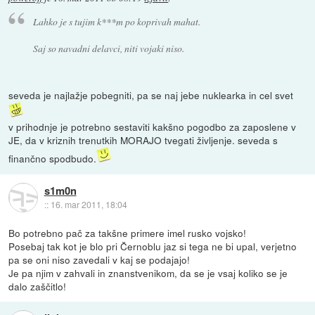
Lahko je s tujim k***m po koprivah mahat.
Saj so navadni delavci, niti vojaki niso.
seveda je najlažje pobegniti, pa se naj jebe nuklearka in cel svet
v prihodnje je potrebno sestaviti kakšno pogodbo za zaposlene v
JE, da v kriznih trenutkih MORAJO tvegati življenje. seveda s
finančno spodbudo.
s1m0n
::
16. mar 2011, 18:04
Bo potrebno pač za takšne primere imel rusko vojsko!
Posebaj tak kot je blo pri Černoblu jaz si tega ne bi upal, verjetno
pa se oni niso zavedali v kaj se podajajo!
Je pa njim v zahvali in znanstvenikom, da se je vsaj koliko se je
dalo zaščitlo!