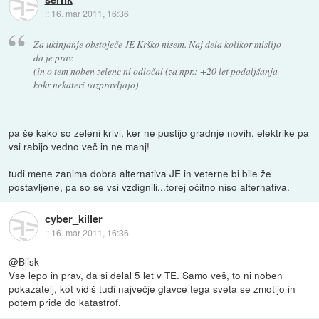
::
16. mar 2011, 16:36
Za ukinjanje obstoječe JE Krško nisem. Naj dela kolikor mislijo
da je prav.
(in o tem noben zelenc ni odločal (za npr.: +20 let podaljšanja
kokr nekateri razpravljajo)
pa še kako so zeleni krivi, ker ne pustijo gradnje novih. elektrike pa
vsi rabijo vedno več in ne manj!
tudi mene zanima dobra alternativa JE in veterne bi bile že
postavljene, pa so se vsi vzdignili...torej očitno niso alternativa.
cyber_killer
::
16. mar 2011, 16:36
@Blisk
Vse lepo in prav, da si delal 5 let v TE. Samo veš, to ni noben
pokazatelj, kot vidiš tudi največje glavce tega sveta se zmotijo in
potem pride do katastrof.