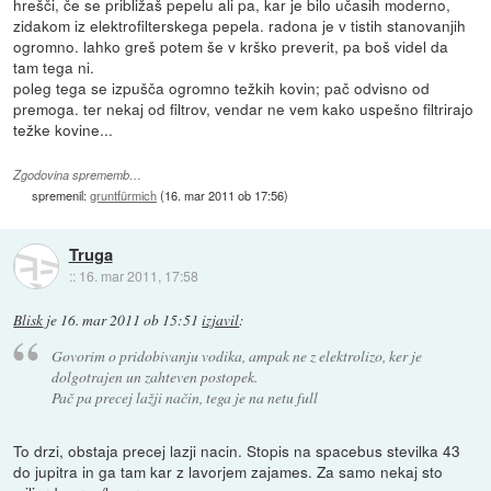
hrešči, če se približaš pepelu ali pa, kar je bilo učasih moderno,
zidakom iz elektrofilterskega pepela. radona je v tistih stanovanjih
ogromno. lahko greš potem še v krško preverit, pa boš videl da
tam tega ni.
poleg tega se izpušča ogromno težkih kovin; pač odvisno od
premoga. ter nekaj od filtrov, vendar ne vem kako uspešno filtrirajo
težke kovine...
Zgodovina sprememb…
spremenil:
gruntfürmich
(
16. mar 2011 ob 17:56
)
Truga
::
16. mar 2011, 17:58
Blisk
je
16. mar 2011 ob 15:51
izjavil
:
Govorim o pridobivanju vodika, ampak ne z elektrolizo, ker je
dolgotrajen un zahteven postopek.
Pač pa precej lažji način, tega je na netu full
To drzi, obstaja precej lazji nacin. Stopis na spacebus stevilka 43
do jupitra in ga tam kar z lavorjem zajames. Za samo nekaj sto