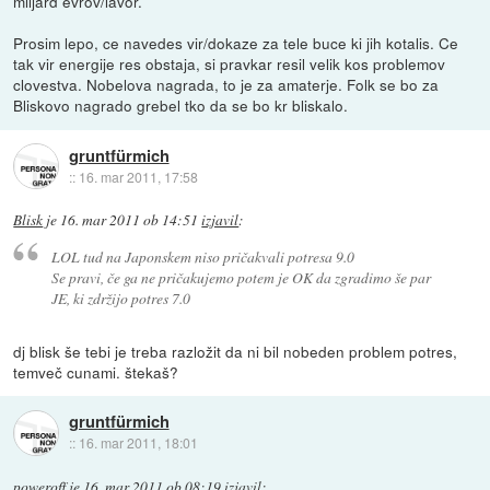
miljard evrov/lavor.
Prosim lepo, ce navedes vir/dokaze za tele buce ki jih kotalis. Ce
tak vir energije res obstaja, si pravkar resil velik kos problemov
clovestva. Nobelova nagrada, to je za amaterje. Folk se bo za
Bliskovo nagrado grebel tko da se bo kr bliskalo.
gruntfürmich
::
16. mar 2011, 17:58
Blisk
je
16. mar 2011 ob 14:51
izjavil
:
LOL tud na Japonskem niso pričakvali potresa 9.0
Se pravi, če ga ne pričakujemo potem je OK da zgradimo še par
JE, ki zdržijo potres 7.0
dj blisk še tebi je treba razložit da ni bil nobeden problem potres,
temveč cunami. štekaš?
gruntfürmich
::
16. mar 2011, 18:01
poweroff
je
16. mar 2011 ob 08:19
izjavil
: