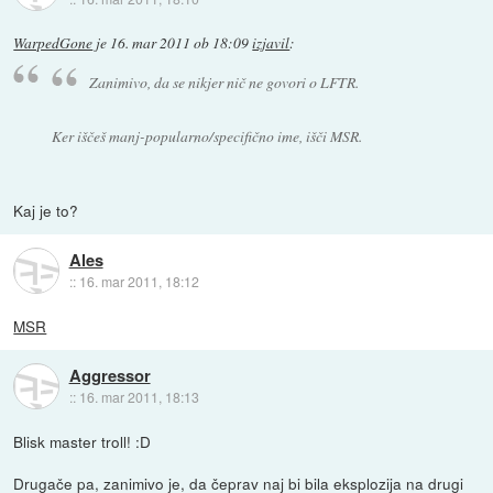
WarpedGone
je
16. mar 2011 ob 18:09
izjavil
:
Zanimivo, da se nikjer nič ne govori o LFTR.
Ker iščeš manj-popularno/specifično ime, išči MSR.
Kaj je to?
Ales
::
16. mar 2011, 18:12
MSR
Aggressor
::
16. mar 2011, 18:13
Blisk master troll! :D
Drugače pa, zanimivo je, da čeprav naj bi bila eksplozija na drugi