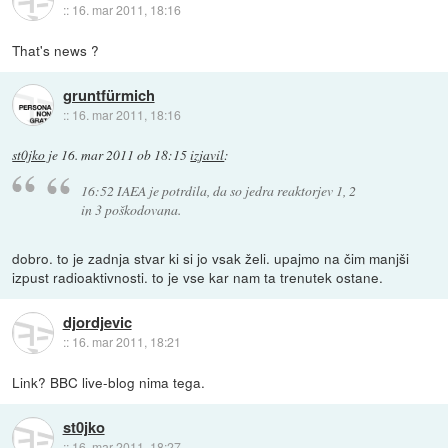
::
16. mar 2011, 18:16
That's news ?
gruntfürmich
::
16. mar 2011, 18:16
st0jko
je
16. mar 2011 ob 18:15
izjavil
:
16:52 IAEA je potrdila, da so jedra reaktorjev 1, 2
in 3 poškodovana.
dobro. to je zadnja stvar ki si jo vsak želi. upajmo na čim manjši
izpust radioaktivnosti. to je vse kar nam ta trenutek ostane.
djordjevic
::
16. mar 2011, 18:21
Link? BBC live-blog nima tega.
st0jko
::
16. mar 2011, 18:27