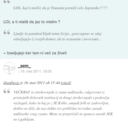
LOL, kaj ti misliš, da je Tsunami porušil celo Japonsko????
LOL a ti misliš da jaz to mislim ?
Ljudje še ponekod kljub temu živijo....pravzaprav se zdaj
odseljujejo iz svojih domov, da te seznanim z novicami...
= Izseljujejo ker tam ni več za živeti
_sem_
::
16. mar 2011, 16:05
djordjevic
je
16. mar 2011 ob 15:44
izjavil
:
VEČKRAT so strokovnjaki iz same nuklearke, odgovorni iz
pristojnih državnih institucij in drugi strokovnjaki s področja
razlagali, kako in kaj je z JE Krško, ampak folk ni zadovoljen,
dokler ni sliši, da nas lahko čez približno tri tedne zaradi
nuklearke vrag vzame. Mene so prepričali in spanca zaradi JEK
ne izgubljam.