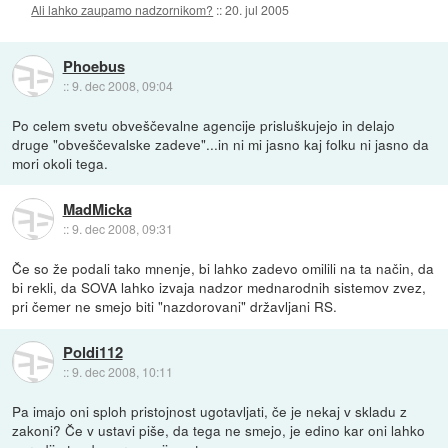
Ali lahko zaupamo nadzornikom?
::
20. jul 2005
Phoebus
::
9. dec 2008, 09:04
Po celem svetu obveščevalne agencije prisluškujejo in delajo
druge "obveščevalske zadeve"...in ni mi jasno kaj folku ni jasno da
mori okoli tega.
MadMicka
::
9. dec 2008, 09:31
Če so že podali tako mnenje, bi lahko zadevo omilili na ta način, da
bi rekli, da SOVA lahko izvaja nadzor mednarodnih sistemov zvez,
pri čemer ne smejo biti "nazdorovani" državljani RS.
Poldi112
::
9. dec 2008, 10:11
Pa imajo oni sploh pristojnost ugotavljati, če je nekaj v skladu z
zakoni? Če v ustavi piše, da tega ne smejo, je edino kar oni lahko