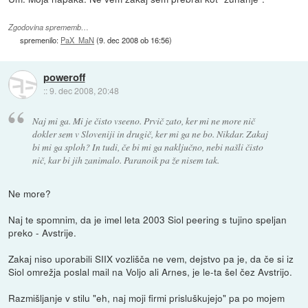
Zgodovina sprememb…
spremenilo:
PaX_MaN
(
9. dec 2008 ob 16:56
)
poweroff
::
9. dec 2008, 20:48
Naj mi ga. Mi je čisto vseeno. Prvič zato, ker mi ne more nič
dokler sem v Sloveniji in drugič, ker mi ga ne bo. Nikdar. Zakaj
bi mi ga sploh? In tudi, če bi mi ga naključno, nebi našli čisto
nič, kar bi jih zanimalo. Paranoik pa že nisem tak.
Ne more?
Naj te spomnim, da je imel leta 2003 Siol peering s tujino speljan
preko - Avstrije.
Zakaj niso uporabili SIIX vozlišča ne vem, dejstvo pa je, da če si iz
Siol omrežja poslal mail na Voljo ali Arnes, je le-ta šel čez Avstrijo.
Razmišljanje v stilu "eh, naj moji firmi prisluškujejo" pa po mojem