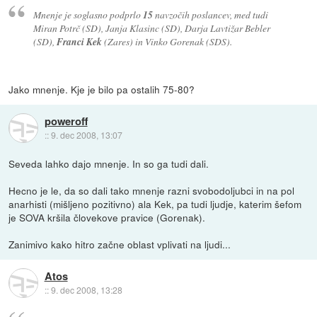
Mnenje je soglasno podprlo
15
navzočih poslancev, med tudi
Miran Potrč (SD), Janja Klasinc (SD), Darja Lavtižar Bebler
(SD),
Franci Kek
(Zares) in Vinko Gorenak (SDS).
Jako mnenje. Kje je bilo pa ostalih 75-80?
poweroff
::
9. dec 2008, 13:07
Seveda lahko dajo mnenje. In so ga tudi dali.
Hecno je le, da so dali tako mnenje razni svobodoljubci in na pol
anarhisti (mišljeno pozitivno) ala Kek, pa tudi ljudje, katerim šefom
je SOVA kršila človekove pravice (Gorenak).
Zanimivo kako hitro začne oblast vplivati na ljudi...
Atos
::
9. dec 2008, 13:28