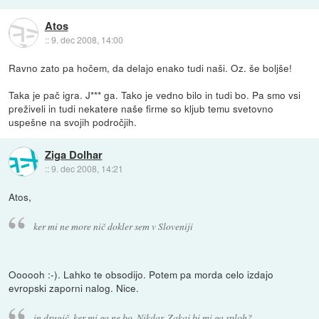
Atos
::
9. dec 2008, 14:00
Ravno zato pa hočem, da delajo enako tudi naši. Oz. še boljše!
Taka je pač igra. J*** ga. Tako je vedno bilo in tudi bo. Pa smo vsi
preživeli in tudi nekatere naše firme so kljub temu svetovno
uspešne na svojih področjih.
Ziga Dolhar
::
9. dec 2008, 14:21
Atos,
ker mi ne more nič dokler sem v Sloveniji
Oooooh :-). Lahko te obsodijo. Potem pa morda celo izdajo
evropski zaporni nalog. Nice.
in drugič, ker mi ga ne bo. Nikdar. Zakaj bi mi ga sploh?