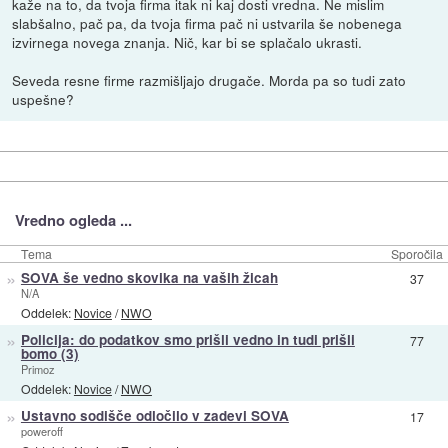
kaže na to, da tvoja firma itak ni kaj dosti vredna. Ne mislim
slabšalno, pač pa, da tvoja firma pač ni ustvarila še nobenega
izvirnega novega znanja. Nič, kar bi se splačalo ukrasti.
Seveda resne firme razmišljajo drugače. Morda pa so tudi zato
uspešne?
Vredno ogleda ...
Tema
Sporočila
»
SOVA še vedno skovika na vaših žicah
37
N/A
Oddelek:
Novice
/
NWO
»
Policija: do podatkov smo prišli vedno in tudi prišli
77
bomo (3)
Primoz
Oddelek:
Novice
/
NWO
»
Ustavno sodišče odločilo v zadevi SOVA
17
poweroff