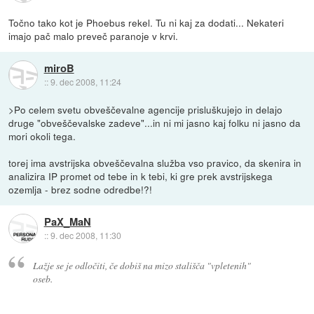
Točno tako kot je Phoebus rekel. Tu ni kaj za dodati... Nekateri
imajo pač malo preveč paranoje v krvi.
miroB
::
9. dec 2008, 11:24
>Po celem svetu obveščevalne agencije prisluškujejo in delajo
druge "obveščevalske zadeve"...in ni mi jasno kaj folku ni jasno da
mori okoli tega.
torej ima avstrijska obveščevalna služba vso pravico, da skenira in
analizira IP promet od tebe in k tebi, ki gre prek avstrijskega
ozemlja - brez sodne odredbe!?!
PaX_MaN
::
9. dec 2008, 11:30
Lažje se je odločiti, če dobiš na mizo stališča "vpletenih"
oseb.