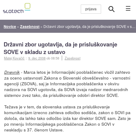
☰
Novice
»
Zasebnost
»
Državni zbor ugotavlja, da je prisluškovanje SOVE v skladu z ustavo
Državni zbor ugotavlja, da je prisluškovanje
SOVE v skladu z ustavo
Matej Kovačič
::
9. dec 2008
ob 08:58
Zasebnost
- Marca letos je Informacijski pooblaščenec vložil zahtevo
Dnevnik
za oceno ustavnosti Zakona o Slovenski obveščevalno - varnostni
agenciji (ZSOVA), saj je Informacijska pooblaščenka v okviru
nadzora na SOVI ugotovila, da SOVA izvaja nadzor mednarodnih
sistemov zvez tako, da prisluškovanje odobri direktor SOVE.
Težava je v tem, da slovenska ustava za prisluškovanje
komunikacijam izrecno zahteva odločbo sodišča, zakon o SOVI pa
določa, da lahko tako odločbo izda kar direktor SOVE sam. Zato je
po mnenju Informacijskega pooblaščenca Zakon o SOVI v
neskladju s 37. členom Ustave.