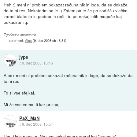
Heh :) meni ni problem pokazat računalnik in loge, da se dokaže
da to ni res. Nekaterim pa je :) Zatem pa te še po sodišču vlačim
zaradi blatenja in podobnih reči - in po nekaj letih mogoče kaj
pokasiram :p
Zgodovina sprememb…
spremenil:
Atos
(
9. dec 2008 ob 16:31
)
jype
::
9. dec 2008, 16:46
Atos> meni ni problem pokazat računalnik in loge, da se dokaže da
to ni res
To si vse sfejkal.
Mi že vse vemo, ti kar priznaj.
PaX_MaN
::
9. dec 2008, 16:54
Um. Moja napaka. Ne vem zakaj sem prebral kot "zunanje".