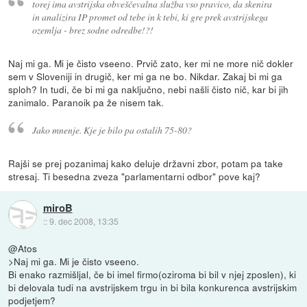
torej ima avstrijska obveščevalna služba vso pravico, da skenira
in analizira IP promet od tebe in k tebi, ki gre prek avstrijskega
ozemlja - brez sodne odredbe!?!
Naj mi ga. Mi je čisto vseeno. Prvič zato, ker mi ne more nič dokler
sem v Sloveniji in drugič, ker mi ga ne bo. Nikdar. Zakaj bi mi ga
sploh? In tudi, če bi mi ga naključno, nebi našli čisto nič, kar bi jih
zanimalo. Paranoik pa že nisem tak.
Jako mnenje. Kje je bilo pa ostalih 75-80?
Rajši se prej pozanimaj kako deluje državni zbor, potam pa take
stresaj. Ti besedna zveza "parlamentarni odbor" pove kaj?
miroB
::
9. dec 2008, 13:35
@Atos
>Naj mi ga. Mi je čisto vseeno.
Bi enako razmišljal, če bi imel firmo(oziroma bi bil v njej zposlen), ki
bi delovala tudi na avstrijskem trgu in bi bila konkurenca avstrijskim
podjetjem?