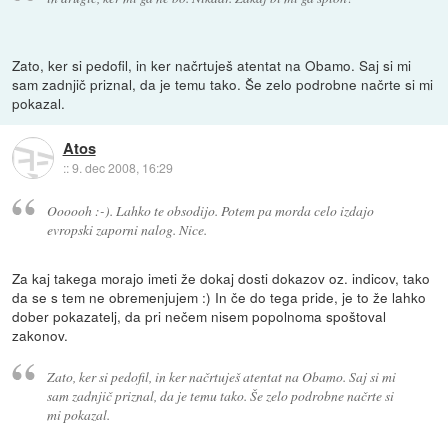
Zato, ker si pedofil, in ker načrtuješ atentat na Obamo. Saj si mi
sam zadnjič priznal, da je temu tako. Še zelo podrobne načrte si mi
pokazal.
Atos
::
9. dec 2008, 16:29
Oooooh :-). Lahko te obsodijo. Potem pa morda celo izdajo
evropski zaporni nalog. Nice.
Za kaj takega morajo imeti že dokaj dosti dokazov oz. indicov, tako
da se s tem ne obremenjujem :) In če do tega pride, je to že lahko
dober pokazatelj, da pri nečem nisem popolnoma spoštoval
zakonov.
Zato, ker si pedofil, in ker načrtuješ atentat na Obamo. Saj si mi
sam zadnjič priznal, da je temu tako. Še zelo podrobne načrte si
mi pokazal.