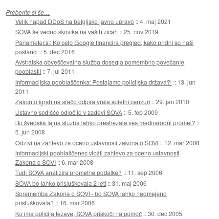
Preberite si še…
Velik napad DDoS na belgijsko javno upravo
::
4. maj 2021
SOVA še vedno skovika na vaših žicah
::
25. nov 2019
Parlameter.si: Ko celo Google financira pregled, kako pridni so naši
poslanci
::
5. dec 2016
Avstralska obveščevalna služba dosegla pomembno povečanje
pooblastil
::
7. jul 2011
Informacijska pooblaščenka: Postajamo policijska država?!
::
13. jun
2011
Zakon o igrah na srečo odpira vrata spletni cenzuri
::
29. jan 2010
Ustavno sodišče odločilo v zadevi SOVA
::
5. feb 2009
Bo švedska tajna služba lahko prestrezala ves mednarodni promet?
::
5. jun 2008
Odzivi na zahtevo za oceno ustavnosti zakona o SOVI
::
12. mar 2008
Informacijski pooblaščenec vložil zahtevo za oceno ustavnosti
Zakona o SOVI
::
6. mar 2008
Tudi SOVA analizira prometne podatke?
::
11. sep 2006
SOVA bo lahko prisluškovala 2 leti
::
31. maj 2006
Sprememba Zakona o SOVI - bo SOVA lahko neomejeno
prisluškovala?
::
16. mar 2006
Ko ima policija težave, SOVA priskoči na pomoč
::
30. dec 2005