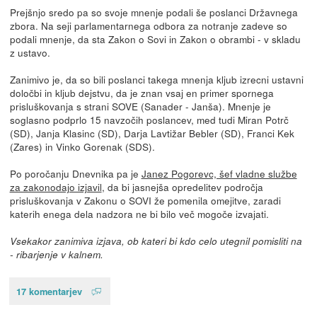
Prejšnjo sredo pa so svoje mnenje podali še poslanci Državnega
zbora. Na seji parlamentarnega odbora za notranje zadeve so
podali mnenje, da sta Zakon o Sovi in Zakon o obrambi - v skladu
z ustavo.
Zanimivo je, da so bili poslanci takega mnenja kljub izrecni ustavni
določbi in kljub dejstvu, da je znan vsaj en primer spornega
prisluškovanja s strani SOVE (Sanader - Janša). Mnenje je
soglasno podprlo 15 navzočih poslancev, med tudi Miran Potrč
(SD), Janja Klasinc (SD), Darja Lavtižar Bebler (SD), Franci Kek
(Zares) in Vinko Gorenak (SDS).
Po poročanju Dnevnika pa je
Janez Pogorevc, šef vladne službe
za zakonodajo izjavil
, da bi jasnejša opredelitev področja
prisluškovanja v Zakonu o SOVI že pomenila omejitve, zaradi
katerih enega dela nadzora ne bi bilo več mogoče izvajati.
Vsekakor zanimiva izjava, ob kateri bi kdo celo utegnil pomisliti na
- ribarjenje v kalnem.
17 komentarjev