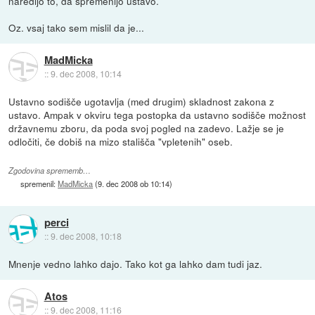
naredijo to, da spremenijo ustavo.
Oz. vsaj tako sem mislil da je...
MadMicka
::
9. dec 2008, 10:14
Ustavno sodišče ugotavlja (med drugim) skladnost zakona z
ustavo. Ampak v okviru tega postopka da ustavno sodišče možnost
državnemu zboru, da poda svoj pogled na zadevo. Lažje se je
odločiti, če dobiš na mizo stališča "vpletenih" oseb.
Zgodovina sprememb…
spremenil:
MadMicka
(
9. dec 2008 ob 10:14
)
perci
::
9. dec 2008, 10:18
Mnenje vedno lahko dajo. Tako kot ga lahko dam tudi jaz.
Atos
::
9. dec 2008, 11:16