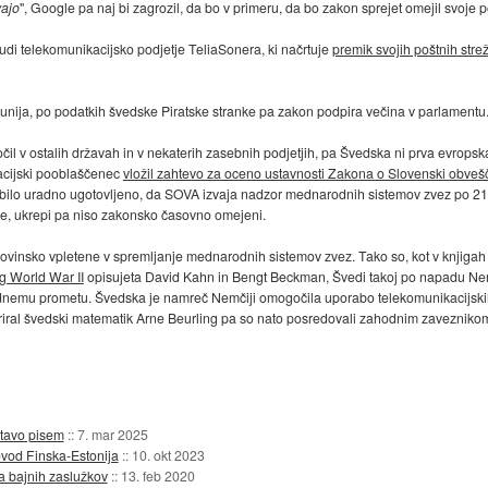
vajo
", Google pa naj bi zagrozil, da bo v primeru, da bo zakon sprejet omejil svoj
udi telekomunikacijsko podjetje TeliaSonera, ki načrtuje
premik svojih poštnih str
junija, po podatkih švedske Piratske stranke pa zakon podpira večina v parlamentu
očil v ostalih državah in v nekaterih zasebnih podjetjih, pa Švedska ni prva evrops
acijski pooblaščenec
vložil zahtevo za oceno ustavnosti Zakona o Slovenski obveš
 bilo uradno ugotovljeno, da SOVA izvaja nadzor mednarodnih sistemov zvez po 21
ije, ukrepi pa niso zakonsko časovno omejeni.
dovinsko vpletene v spremljanje mednarodnih sistemov zvez. Tako so, kot v knjiga
g World War II
opisujeta David Kahn in Bengt Beckman, Švedi takoj po napadu Ne
nemu prometu. Švedska je namreč Nemčiji omogočila uporabo telekomunikacijskih
ifriral švedski matematik Arne Beurling pa so nato posredovali zahodnim zavezniko
stavo pisem
::
7. mar 2025
ovod Finska-Estonija
::
10. okt 2023
 bajnih zaslužkov
::
13. feb 2020