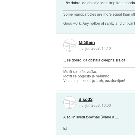
.. še dobro, da obstaja tor in kriptiranje poda
Some nanoparticles are more equal than ot
Good work: Any notion of sanity and critical t
MrStein
::
5. jun 2008, 14:10
... še dobro, da obstaja oklepna srajca.
Motiti se je človeško.
Motiti se pogosto je neumno.
Vztrajati pri zmoti je... oh, pozdravljen!
diso32
::
5. jun 2008, 16:06
A so jih švedi z-ownali Švabe a ....
lol