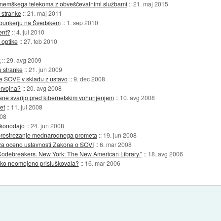
a nemškega telekoma z obveščevalnimi službami
::
21. maj 2015
 stranke
::
21. maj 2011
m bunkerju na Švedskem
::
1. sep 2010
ent?
::
4. jul 2010
 optike
::
27. feb 2010
k
::
29. avg 2009
e stranke
::
21. jun 2009
je SOVE v skladu z ustavo
::
9. dec 2008
ervojna?
::
20. avg 2008
jane svarijo pred kibernetskim vohunjenjem
::
10. avg 2008
et
::
11. jul 2008
008
zakonodajo
::
24. jun 2008
 prestrezanje mednarodnega prometa
::
19. jun 2008
 za oceno ustavnosti Zakona o SOVI
::
6. mar 2008
Codebreakers. New York: The New American Library."
::
18. avg 2006
ko neomejeno prisluškovala?
::
16. mar 2006