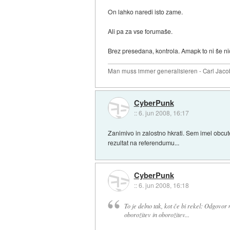
On lahko naredi isto zame.
Ali pa za vse forumaše.
Brez presedana, kontrola. Amapk to ni še ni
Man muss immer generalisieren - Carl Jaco
CyberPunk
::
6. jun 2008, 16:17
Zanimivo in zalostno hkrati. Sem imel obcut
rezultat na referendumu...
CyberPunk
::
6. jun 2008, 16:18
To je delno tak, kot če bi rekel: Odgovor n
oborožitev in oborožitev...