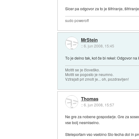
Sicer pa odgovor za to je šifriranje, šifriranj
sudo poweroff
MrStein
::
6. jun 2008, 15:45
To je delno tak, kot če bi rekel: Odgovor na H
Motiti se je človeško.
Motiti se pogosto je neumno.
Vztrajati pri zmoti je... oh, pozdravljen!
Thomas
::
6. jun 2008, 15:57
Ne gre za nobene gospodarje. Gre za sosede,
vse bolj nesmiselno.
Steleportam vso vsebino Slo-techa dol in p