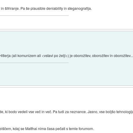
e in šifriranje. Pa še plausible deniability in steganografija.
itlerja (ali komunizem ali <vstavi po želji>) je oborožitev, oborožitev in oborožitev..
 ki bodo vedeli vse več in več. Pa tudi za neznance. Jasno, vse boljšo tehnologijo 
reiščem, kdaj se Matthai nima časa pečati s temle forumom.