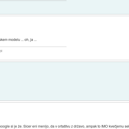
em modelu ... oh, ja ...
bi
 Google si je že. Sicer eni menijo, da v ortaštvu z državo, ampak to IMO kvečjemu s