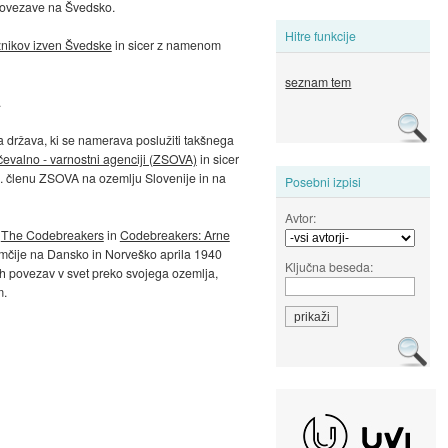
e povezave na Švedsko.
Hitre funkcije
ežnikov izven Švedske
in sicer z namenom
seznam tem
.
ka država, ki se namerava poslužiti takšnega
čevalno - varnostni agenciji (ZSOVA)
in sicer
. členu ZSOVA na ozemlju Slovenije in na
Posebni izpisi
Avtor:
h
The Codebreakers
in
Codebreakers: Arne
mčije na Dansko in Norveško aprila 1940
Ključna beseda:
 povezav v svet preko svojega ozemlja,
m.