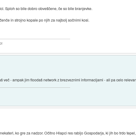
ici. Sploh so bile dobro obveščene, če so bile branjevke.
enče in strojno kopale po njih za najbolj sočnimi kosi.
bi
aš več - ampak jim floodaš network z brezveznimi informacijami - ali pa celo relev
ateri, ko gre za nadzor. Očitno Hlapci res rabijo Gospodarja, ki jih bo trdo tepel