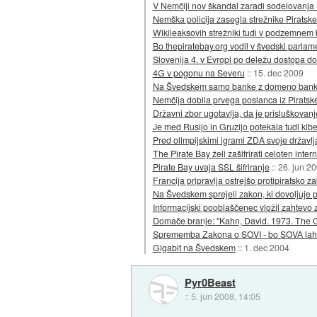
V Nemčiji nov škandal zaradi sodelovanj
Nemška policija zasegla strežnike Piratske
Wikileaksovih strežniki tudi v podzemne
Bo thepiratebay.org vodil v švedski parlam
Slovenija 4. v Evropi po deležu dostopa do
4G v pogonu na Severu
::
15. dec 2009
Na Švedskem samo banke z domeno ban
Nemčija dobila prvega poslanca iz Piratsk
Državni zbor ugotavlja, da je prisluškovan
Je med Rusijo in Gruzijo potekala tudi kib
Pred olimpijskimi igrami ZDA svoje državl
The Pirate Bay želi zašifrirati celoten intern
Pirate Bay uvaja SSL šifriranje
::
26. jun 2
Francija pripravlja ostrejšo protipiratsko 
Na Švedskem sprejeli zakon, ki dovoljuje
Informacijski pooblaščenec vložil zahtevo
Domače branje: "Kahn, David. 1973. The 
Sprememba Zakona o SOVI - bo SOVA lah
Gigabit na Švedskem
::
1. dec 2004
Pyr0Beast
::
5. jun 2008, 14:05