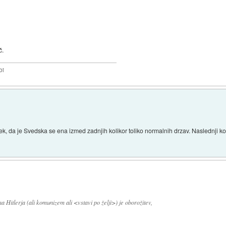
č.
bi
ek, da je Svedska se ena izmed zadnjih kolikor toliko normalnih drzav. Naslednji k
a Hitlerja (ali komunizem ali <vstavi po želji>) je oborožitev,