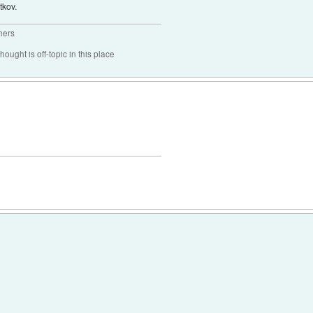
tkov.
hers
hought is off-topic in this place