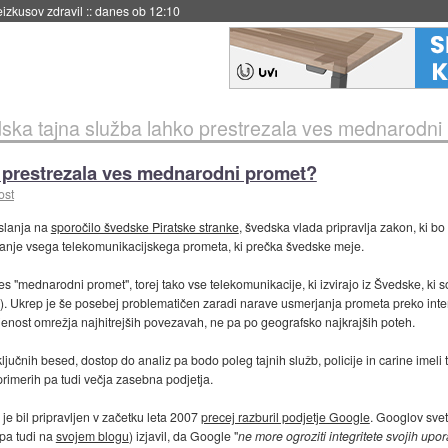
naslednji dve leti
::
danes ob 11:37
ska tajna služba lahko prestrezala ves mednarodni
 prestrezala ves mednarodni promet?
ost
aslanja na
sporočilo švedske Piratske stranke
, švedska vlada pripravlja zakon, ki bo
anje vsega telekomunikacijskega prometa, ki prečka švedske meje.
s "mednarodni promet", torej tako vse telekomunikacije, ki izvirajo iz Švedske, ki
i). Ukrep je še posebej problematičen zaradi narave usmerjanja prometa preko int
enost omrežja najhitrejših povezavah, ne pa po geografsko najkrajših poteh.
ključnih besed, dostop do analiz pa bodo poleg tajnih služb, policije in carine imeli 
primerih pa tudi večja zasebna podjetja.
je bil pripravljen v začetku leta 2007
precej razburil podjetje Google
. Googlov sve
pa tudi na
svojem blogu
) izjavil, da Google "
ne more ogroziti integritete svojih up