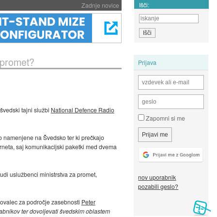
Išči:
Zadnje novice
 promet?
Prijava
 švedski tajni službi
National Defence Radio
Zapomni si me
 so namenjene na Švedsko ter ki prečkajo
erneta, saj komunikacijski paketki med dvema
tudi uslužbenci ministrstva za promet,
nov uporabnik
pozabili geslo?
tovalec za področje zasebnosti
Peter
orabnikov ter dovoljevati švedskim oblastem