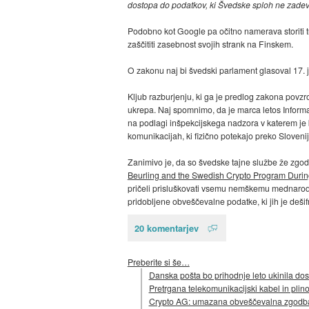
dostopa do podatkov, ki Švedske sploh ne zade
Podobno kot Google pa očitno namerava storiti t
zaščititi zasebnost svojih strank na Finskem.
O zakonu naj bi švedski parlament glasoval 17. 
Kljub razburjenju, ki ga je predlog zakona povzr
ukrepa. Naj spomnimo, da je marca letos Inform
na podlagi inšpekcijskega nadzora v katerem je
komunikacijah, ki fizično potekajo preko Sloven
Zanimivo je, da so švedske tajne službe že zgo
Beurling and the Swedish Crypto Program Durin
pričeli prisluškovati vsemu nemškemu mednarod
pridobljene obveščevalne podatke, ki jih je deš
20 komentarjev
Preberite si še…
Danska pošta bo prihodnje leto ukinila do
Pretrgana telekomunikacijski kabel in plin
Crypto AG: umazana obveščevalna zgodba