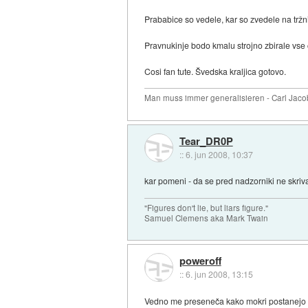
Prababice so vedele, kar so zvedele na tržn
Pravnukinje bodo kmalu strojno zbirale vse č
Cosi fan tute. Švedska kraljica gotovo.
Man muss immer generalisieren - Carl Jaco
Tear_DR0P
::
6. jun 2008, 10:37
kar pomeni - da se pred nadzorniki ne skriv
"Figures don't lie, but liars figure."
Samuel Clemens aka Mark Twain
poweroff
::
6. jun 2008, 13:15
Vedno me preseneča kako mokri postanejo nek