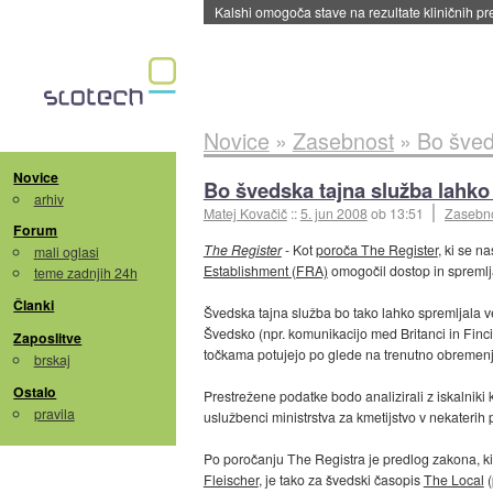
Sandisk že prodal več kot polovico SSD-jev za 
Novice
»
Zasebnost
»
Bo šved
Novice
Bo švedska tajna služba lahko
arhiv
Matej Kovačič
::
5. jun 2008
ob 13:51
Zasebn
Forum
The Register
- Kot
poroča The Register
, ki se n
mali oglasi
Establishment (FRA)
omogočil dostop in spremlj
teme zadnjih 24h
Članki
Švedska tajna služba bo tako lahko spremljala ve
Švedsko (npr. komunikacijo med Britanci in Finc
Zaposlitve
točkama potujejo po glede na trenutno obremenj
brskaj
Ostalo
Prestrežene podatke bodo analizirali z iskalniki 
pravila
uslužbenci ministrstva za kmetijstvo v nekaterih 
Po poročanju The Registra je predlog zakona, ki 
Fleischer
, je tako za švedski časopis
The Local
(