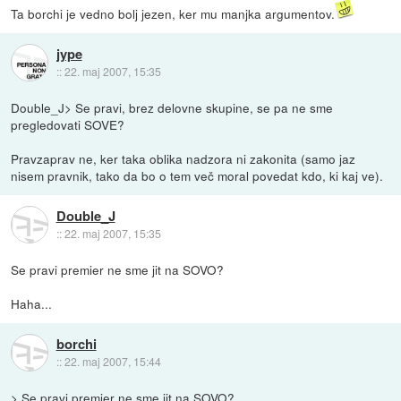
Ta borchi je vedno bolj jezen, ker mu manjka argumentov.
jype
::
22. maj 2007, 15:35
Double_J> Se pravi, brez delovne skupine, se pa ne sme
pregledovati SOVE?
Pravzaprav ne, ker taka oblika nadzora ni zakonita (samo jaz
nisem pravnik, tako da bo o tem več moral povedat kdo, ki kaj ve).
Double_J
::
22. maj 2007, 15:35
Se pravi premier ne sme jit na SOVO?
Haha...
borchi
::
22. maj 2007, 15:44
> Se pravi premier ne sme jit na SOVO?