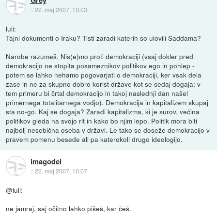
::
22. maj 2007, 10:03
luli:
Tajni dokumenti o Iraku? Tisti zaradi katerih so ulovili Saddama?
Narobe razumeš. Nis(e)mo proti demokraciji (vsaj dokler pred
demokracijo ne stopita posameznikov politikov ego in pohlep -
potem se lahko nehamo pogovarjati o demokraciji, ker vsak dela
zase in ne za skupno dobro korist države kot se sedaj dogaja; v
tem primeru bi črtal demokracijo in takoj naslednji dan našel
primernega totalitarnega vodjo). Demokracija in kapitalizem skupaj
sta no-go. Kaj se dogaja? Zaradi kapitalizma, ki je surov, večina
politikov gleda na svojo rit in kako bo njim lepo. Politik mora biti
najbolj nesebična oseba v državi. Le tako se doseže demokracijo v
pravem pomenu besede ali pa katerokoli drugo ideologijo.
imagodei
::
22. maj 2007, 10:07
@luli:
ne jamraj, saj očitno lahko pišeš, kar češ.