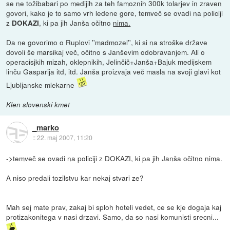
se ne tožibabari po medijih za teh famoznih 300k tolarjev in zraven
govori, kako je to samo vrh ledene gore, temveč se ovadi na policiji
z
, ki pa jih Janša očitno
nima.
DOKAZI
Da ne govorimo o Ruplovi ''madmozel'', ki si na stroške države
dovoli še marsikaj več, očitno s Janševim odobravanjem. Ali o
operacisjkih mizah, oklepnikih, Jelinčič+Janša+Bajuk medijskem
linču Gasparija itd, itd. Janša proizvaja več masla na svoji glavi kot
Ljubljanske mlekarne
Klen slovenski kmet
_marko
::
22. maj 2007, 11:20
->temveč se ovadi na policiji z DOKAZI, ki pa jih Janša očitno nima.
A niso predali tozilstvu kar nekaj stvari ze?
Mah sej mate prav, zakaj bi sploh hoteli vedet, ce se kje dogaja kaj
protizakonitega v nasi drzavi. Samo, da so nasi komunisti srecni...