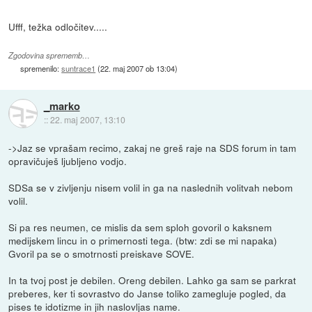
Ufff, težka odločitev.....
Zgodovina sprememb…
spremenilo:
suntrace1
(
22. maj 2007 ob 13:04
)
_marko
::
22. maj 2007, 13:10
->Jaz se vprašam recimo, zakaj ne greš raje na SDS forum in tam
opravičuješ ljubljeno vodjo.
SDSa se v zivljenju nisem volil in ga na naslednih volitvah nebom
volil.
Si pa res neumen, ce mislis da sem sploh govoril o kaksnem
medijskem lincu in o primernosti tega. (btw: zdi se mi napaka)
Gvoril pa se o smotrnosti preiskave SOVE.
In ta tvoj post je debilen. Oreng debilen. Lahko ga sam se parkrat
preberes, ker ti sovrastvo do Janse toliko zamegluje pogled, da
pises te idotizme in jih naslovljas name.