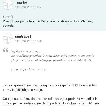
_marko
::
22. maj 2007, 12:59
borchi:
Pravniki se pac s teboj in Bucarjem ne strinjajo. In z Mladino,
seveda.
suntrace1
::
22. maj 2007, 13:01
Sej jim nic ne mores, ...
Ko ne odkrije podatkov, ker trdi, da so tajni, potem ga ozmerjajo
z laznivcem, ce pa jih odkrije pa po njihovo onesposobi SOVO...
Pol pa se pa clovek vprasa...
Jaz se vprašam recimo, zakaj ne greš raje na SDS forum in tam
opravičuješ ljubljeno vodjo.
Če ti je super fino, da premier odkriva tajne podatke v medijih in
obrekuje predsednika, ne da bi podkrepil z dokazi, ki jih KAO ima,