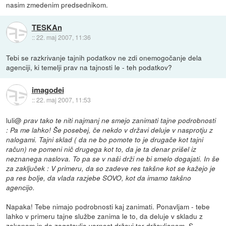
nasim zmedenim predsednikom.
TESKAn
::
22. maj 2007, 11:36
Tebi se razkrivanje tajnih podatkov ne zdi onemogočanje dela
agenciji, ki temelji prav na tajnosti le - teh podatkov?
imagodei
::
22. maj 2007, 11:53
luli@
prav tako te niti najmanj ne smejo zanimati tajne podrobnosti
: Pa me lahko! Še posebej, če nekdo v državi deluje v nasprotju z
nalogami. Tajni sklad ( da ne bo pomote to je drugače kot tajni
račun) ne pomeni nič drugega kot to, da je ta denar prišel iz
neznanega naslova. To pa se v naši drži ne bi smelo dogajati. In še
za zaključek : V primeru, da so zadeve res takšne kot se kažejo je
pa res bolje, da vlada razjebe SOVO, kot da imamo takšno
agencijo.
Napaka! Tebe nimajo podrobnosti kaj zanimati. Ponavljam - tebe
lahko v primeru tajne službe zanima le to, da deluje v skladu z
zakonom in da zagotavlja varnost državi ter državljanom. S