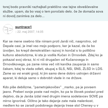
torej bodo pravniki razhajkali praktično vse tajne obveščevalne
službe. upam, da bo vsaj o tem poročalo delo. če že domača sova
ni dovolj zanimiva za delo...
suntrace1
::
22. maj 2007, 14:05
Kar se mene osebno tiče nimam proti Janši nič, nasprotno, od
Depale casi, je imel vso mojo podporo, ker je kazal, da če bo
izvoljen, bo krepil demokratičen razvoj in končal s to politično
kultuno absolutizma, ki sta jo vodila Kučan in Drnovšek. Zdaj ko je
pokazal svoj obraz, ki ni nič drugačen od Kučanovega in
Drnovškovega, pa zame nima več niti kančka zaupanja in samo
čakam, kdaj ta vlada odleti, skupaj s SLS, NSi, SNS, ZLSD in LDS.
Zame so vsi enaki gnoji, ki jim samo dene dobro ustrojen državni
aparat, ki deluje samo v dobrobit vlade in ne države.
Kdo piše debilizme, ''pametnjakovičev'' _marko, pa je povsem
jasno. Preberi svoje poste nad mojim, ko pa te človek postavi pred
dejstvo, da je Janša izdal med drugim imena sodelavcev SOVE pa
mirno ignoriraš. Očitno je tako dejanje zate mala malenkost,
medtem ko se zaradi podobnega dejanja trese stol Cheney-u v