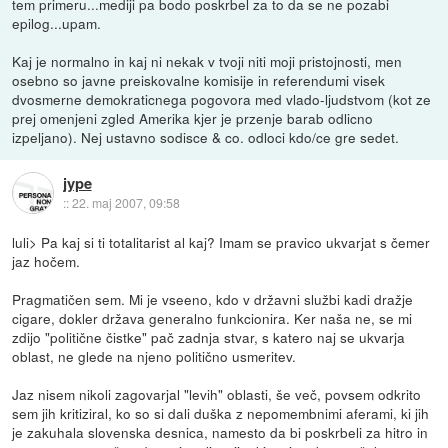
tem primeru...mediji pa bodo poskrbel za to da se ne pozabi
epilog...upam.
Kaj je normalno in kaj ni nekak v tvoji niti moji pristojnosti, men
osebno so javne preiskovalne komisije in referendumi visek
dvosmerne demokraticnega pogovora med vlado-ljudstvom (kot ze
prej omenjeni zgled Amerika kjer je przenje barab odlicno
izpeljano). Nej ustavno sodisce & co. odloci kdo/ce gre sedet.
jype
::
22. maj 2007, 09:58
luli> Pa kaj si ti totalitarist al kaj? Imam se pravico ukvarjat s čemer
jaz hočem.
Pragmatičen sem. Mi je vseeno, kdo v državni službi kadi dražje
cigare, dokler država generalno funkcionira. Ker naša ne, se mi
zdijo "politične čistke" pač zadnja stvar, s katero naj se ukvarja
oblast, ne glede na njeno politično usmeritev.
Jaz nisem nikoli zagovarjal "levih" oblasti, še več, povsem odkrito
sem jih kritiziral, ko so si dali duška z nepomembnimi aferami, ki jih
je zakuhala slovenska desnica, namesto da bi poskrbeli za hitro in