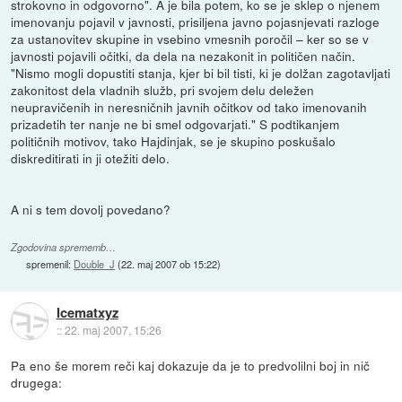
strokovno in odgovorno". A je bila potem, ko se je sklep o njenem
imenovanju pojavil v javnosti, prisiljena javno pojasnjevati razloge
za ustanovitev skupine in vsebino vmesnih poročil – ker so se v
javnosti pojavili očitki, da dela na nezakonit in političen način.
"Nismo mogli dopustiti stanja, kjer bi bil tisti, ki je dolžan zagotavljati
zakonitost dela vladnih služb, pri svojem delu deležen
neupravičenih in neresničnih javnih očitkov od tako imenovanih
prizadetih ter nanje ne bi smel odgovarjati." S podtikanjem
političnih motivov, tako Hajdinjak, se je skupino poskušalo
diskreditirati in ji otežiti delo.
A ni s tem dovolj povedano?
Zgodovina sprememb…
spremenil:
Double_J
(
22. maj 2007 ob 15:22
)
Icematxyz
::
22. maj 2007, 15:26
Pa eno še morem reči kaj dokazuje da je to predvolilni boj in nič
drugega: