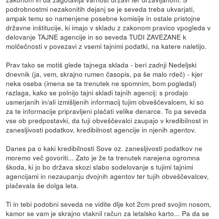
podrobnostmi nezakonitih dejanj se je seveda treba ukvarjati,
ampak temu so namenjene posebne komisije in ostale pristojne
državne inštitucije, ki imajo v skladu z zakonom pravico vpogleda v
delovanje TAJNE agencije in so seveda TUDI ZAVEZANE k
molčečnosti v povezavi z vsemi tajnimi podatki, na katere naletijo.
Prav tako se motiš glede tajnega sklada - beri zadnji Nedeljski
dnevnik (ja, vem, skrajno rumen časopis, pa še malo rdeč) - kjer
neka oseba (imena se ta trenutek ne spomnim, bom pogledal)
razlaga, kako se polnijo tajni skladi tajnih agencij: s prodajo
usmerjanih in/ali izmišljenih informacij tujim obveščevalcem, ki so
za te informacije pripravljeni plačati velike denarce. To pa seveda
vse ob predpostavki, da tuji obveščevalci zaupajo v kredibilnost in
zanesljivosti podatkov, kredibilnost agencije in njenih agentov.
Danes pa o kaki kredibilnosti Sove oz. zanesljivosti podatkov ne
moremo več govoriti... Zato je že ta trenutek narejena ogromna
škoda, ki jo bo država skozi slabo sodelovanje s tujimi tajnimi
agencijami in nezaupanju dvojnih agentov ter tujih obveščevalcev,
plačevala še dolga leta.
Ti in tebi podobni seveda ne vidite dlje kot 2cm pred svojim nosom,
kamor se vam je skrajno vtaknil račun za letalsko karto... Pa da se