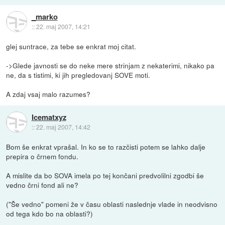
_marko
::
22. maj 2007, 14:21
glej suntrace, za tebe se enkrat moj citat.
->Glede javnosti se do neke mere strinjam z nekaterimi, nikako pa
ne, da s tistimi, ki jih pregledovanj SOVE moti.
A zdaj vsaj malo razumes?
Icematxyz
::
22. maj 2007, 14:42
Bom še enkrat vprašal. In ko se to razčisti potem se lahko dalje
prepira o črnem fondu.
A mislite da bo SOVA imela po tej končani predvolilni zgodbi še
vedno črni fond ali ne?
("Še vedno" pomeni že v času oblasti naslednje vlade in neodvisno
od tega kdo bo na oblasti?)