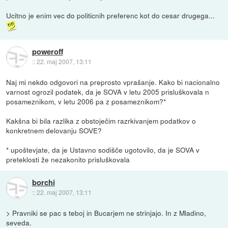
Ucitno je enim vec do politicnih preferenc kot do cesar drugega...
poweroff
::
22. maj 2007, 13:11
Naj mi nekdo odgovori na preprosto vprašanje. Kako bi nacionalno
varnost ogrozil podatek, da je SOVA v letu 2005 prisluškovala n
posameznikom, v letu 2006 pa z posameznikom?*
Kakšna bi bila razlika z obstoječim razrkivanjem podatkov o
konkretnem delovanju SOVE?
* upoštevjate, da je Ustavno sodišče ugotovilo, da je SOVA v
preteklosti že nezakonito prisluškovala
borchi
::
22. maj 2007, 13:11
> Pravniki se pac s teboj in Bucarjem ne strinjajo. In z Mladino,
seveda.