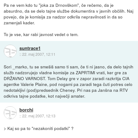
Pa ne vem kdo tu "joka za Drnovškom", če rečemo, da je
absurdno, da se delo tajne službe dokumentira v javnih občilih. Naj
povejo, da je komisija za nadzor odkrila nepravilnosti in da so
zamenjali kader.
To je vse, kar rabi javnost vedet o tem.
suntrace1
::
22. maj 2007, 12:11
Sori _marko, tu se smešiš samo ti sam, če ti ni jasno, da delo tajnih
služb nadzorujejo vladne komisije za ZAPRTIMI vrati, ker gre za
DRŽAVNO VARNOST. Tom Delay gre v zapor zaradi razkritja CIA
agentke Valerie Plaine, pod nogami pa zaradi tega čuti potres celo
nedotakljivi (pod)predsednik Cheney. Pri nas pa Janšna na RTV
odkriva tajne podatke, kot največji amater.
borchi
::
22. maj 2007, 12:13
> Kaj so pa to "nezakoniti podatki" ?