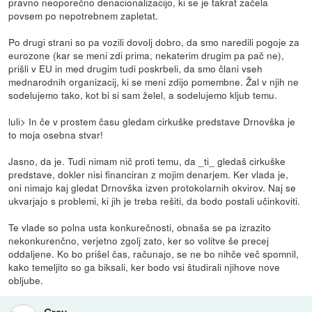
pravno neoporečno denacionalizacijo, ki se je takrat začela
povsem po nepotrebnem zapletat.
Po drugi strani so pa vozili dovolj dobro, da smo naredili pogoje za
eurozone (kar se meni zdi prima, nekaterim drugim pa pač ne),
prišli v EU in med drugim tudi poskrbeli, da smo člani vseh
mednarodnih organizacij, ki se meni zdijo pomembne. Žal v njih ne
sodelujemo tako, kot bi si sam želel, a sodelujemo kljub temu.
luli> In če v prostem času gledam cirkuške predstave Drnovška je
to moja osebna stvar!
Jasno, da je. Tudi nimam nič proti temu, da _ti_ gledaš cirkuške
predstave, dokler nisi financiran z mojim denarjem. Ker vlada je,
oni nimajo kaj gledat Drnovška izven protokolarnih okvirov. Naj se
ukvarjajo s problemi, ki jih je treba rešiti, da bodo postali učinkoviti.
Te vlade so polna usta konkurečnosti, obnaša se pa izrazito
nekonkurenčno, verjetno zgolj zato, ker so volitve še precej
oddaljene. Ko bo prišel čas, računajo, se ne bo nihče več spomnil,
kako temeljito so ga biksali, ker bodo vsi študirali njihove nove
obljube.
Grey