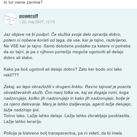
to tut mene zanima?
poweroff
::
22. maj 2007, 12:15
Jaz objave ne bi podprl. Če služba svoje delo opravlja dobro,
potem ni nobene koristi od tega, da vse, kar je tajno, razkrijemo.
Ne VSE kar je tajno. Samo določene podatke za katere ni potreba
da so tajni, je pa z njihovo pomočjo mogoče ugotoviti ali delajo
dobro ali slabo.
Kako pa boš ugotovil ali delajo dobro? Zato ker bodo oni tako
rekli???
Zakaj, so lepo obrazložili v drugem linkku. Ravno tajnost je poanta
obveščevalnih služb. Čim manj folka ve, kaj se dogaja notri, koga
nadzorujejo, koliko jih nadzorujejo in kako jih nadzorujejo, bolje je
za njeno delovanje. Manj je lahko izsiljevanja, agenti lažje delujejo,
lažje nadzirajo ipd.
Točno tako. Lažje lahko delajo. Lažje lahko zlorabljajo pooblastila.
Lažje lahko lenarijo.
Policija je bistveno bolj transparentna, pa ni videti, da bi imela