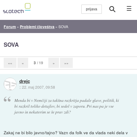
☰
Forum
»
Problemi človeštva
»
SOVA
SOVA
3
/ 19
««
«
»
»»
drejc
::
22. maj 2007, 09:58
Menda bi v Nemčiji za takšna razkritja padale glave, politik, ki
bi razkril toliko detajlov, bi sedel v zaporu. Pri nas pa je vse
javno in nekaterim se še prav zdi?
Zakaj ne bi bilo javno/tajno? Vazn da folk ve da vlada neki dela v