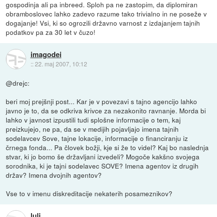
gospodinja ali pa inbreed. Sploh pa ne zastopim, da diplomiran
obramboslovec lahko zadevo razume tako trivialno in ne poseže v
dogajanje! Vsi, ki so ogrozili državno varnost z izdajanjem tajnih
podatkov pa za 30 let v čuzo!
imagodei
::
22. maj 2007, 10:12
@drejc:
beri moj prejšnji post... Kar je v povezavi s tajno agencijo lahko
javno je to, da se odkriva krivce za nezakonito ravnanje. Morda bi
lahko v javnost izpustili tudi splošne informacije o tem, kaj
preizkujejo, ne pa, da se v medijih pojavljajo imena tajnih
sodelavcev Sove, tajne lokacije, informacije o financiranju iz
črnega fonda... Pa človek božji, kje si že to videl? Kaj bo naslednja
stvar, ki jo bomo še državljani izvedeli? Mogoče kakšno svojega
sorodnika, ki je tajni sodelavec SOVE? Imena agentov iz drugih
držav? Imena dvojnih agentov?
Vse to v imenu diskreditacije nekaterih posameznikov?
luli