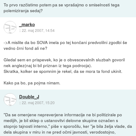
To prvo razčistimo potem pa se vprašajmo o smiselnosti tega
polemiziranja sedaj?
_marko
::
22. maj 2007, 14:54
->A mislite da bo SOVA imela po tej končani predvolilni zgodbi še
vedno črni fond ali ne?
Gledal sem en prispevek, ko je o obvescevalnih sluzbah govoril
nek anglez(naj bi bil priznan iz tega podrocja).
Skratka, kolker se spomnim je rekel, da se mora ta fond ukinit.
Kako pa bo, pa pojma nimam.
Double_J
::
22. maj 2007, 15:20
"Da se omenjene nepreverjene informacije ne bi politizirale po
medijih, je bil sklep o ustanovitvi delovne skupine označen s
stopnjo tajnosti interno," piše v sporočilu, ker "je bila želja vlade, da
dela skupina v miru in ne pred očmi javnosti, verodostojno,