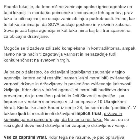
Poanta tukaj je, da tebe nič ne zanimajo spolne igrice agentov na
tajni lokaciji in morda še poimensko imenovanje teh agentov; prav
tako te niti najmanj ne smejo zanimati tajne podrobnosti. Edino, kar
te lahko zanima je, da SOVA posluje pošteno in v okvirih zakona.
Sova je pač tajna agencija in kot taka nima kaj biti transparentna
za običajne državljane.
Mogoče se ti zadeva zdi zelo kompleksna in kontradiktorna, ampak
ravno na ta način ti zagotavlja varnost in nenazadnje tudi
konkurenčnost na svetovnih trgih.
Je pa zelo žalostno, če državljani izgubljamo zaupanje v tajno
agencijo, katere edini resnični namen je/(bi moral biti) zviševanje
varnosti države in državljanov in posledično zviševanje kakovosti
življenja. Kdor dela v takšni agenciji bi moral biti hudičevo dobro
preverjen, da je resničen patriot in želi Sloveniji najboljše - pa
čeprav se v nekem stanovanju v LJ natepava z 10 Ukrajinkami
hkrati. Kinda like Jack Bauer iz serije 24, če sem malo "poetičen". V
takšne ljudi bi morali imeti državljani
,
država in
implicit trust
komisije pa naj same urejajo, da bo temu res tako.
Ne pa, da se
ruši ugled Sove med državljani ter zaupanje državljanov vanjo.
Kdor tega ne razume, je pač opravljiva
Vse za zaprtimi vrati.