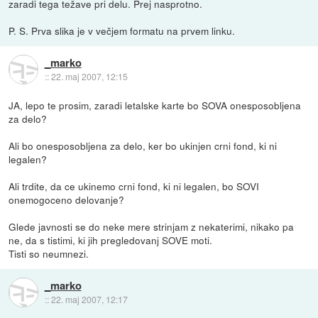
zaradi tega težave pri delu. Prej nasprotno.
P. S. Prva slika je v večjem formatu na prvem linku.
_marko
::
22. maj 2007, 12:15
JA, lepo te prosim, zaradi letalske karte bo SOVA onesposobljena
za delo?
Ali bo onesposobljena za delo, ker bo ukinjen crni fond, ki ni
legalen?
Ali trdite, da ce ukinemo crni fond, ki ni legalen, bo SOVI
onemogoceno delovanje?
Glede javnosti se do neke mere strinjam z nekaterimi, nikako pa
ne, da s tistimi, ki jih pregledovanj SOVE moti.
Tisti so neumnezi.
_marko
::
22. maj 2007, 12:17