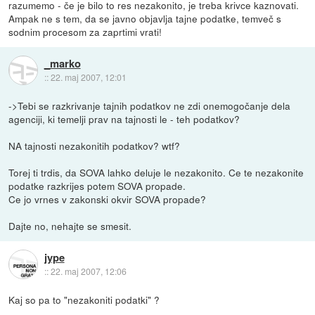
razumemo - če je bilo to res nezakonito, je treba krivce kaznovati.
Ampak ne s tem, da se javno objavlja tajne podatke, temveč s
sodnim procesom za zaprtimi vrati!
_marko
::
22. maj 2007, 12:01
->Tebi se razkrivanje tajnih podatkov ne zdi onemogočanje dela
agenciji, ki temelji prav na tajnosti le - teh podatkov?
NA tajnosti nezakonitih podatkov? wtf?
Torej ti trdis, da SOVA lahko deluje le nezakonito. Ce te nezakonite
podatke razkrijes potem SOVA propade.
Ce jo vrnes v zakonski okvir SOVA propade?
Dajte no, nehajte se smesit.
jype
::
22. maj 2007, 12:06
Kaj so pa to "nezakoniti podatki" ?