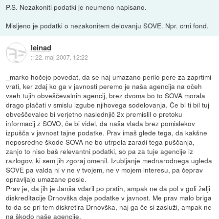
P.S. Nezakoniti podatki je neumeno napisano.
Misljeno je podatki o nezakonitem delovanju SOVE. Npr. crni fond.
leinad
::
22. maj 2007, 12:22
_marko hočejo povedat, da se naj umazano perilo pere za zaprtimi
vrati, ker zdaj ko ga v javnosti peremo je naša agencija na očeh
vseh tujih obveščevalnih agencij, brez dvoma bo to SOVA morala
drago plačati v smislu izgube njihovega sodelovanja. Če bi ti bil tuj
obveščevalec bi verjetno naslednjič 2x premislil o pretoku
informacij z SOVO, če bi videl, da naša vlada brez pomislekov
izpušča v javnost tajne podatke. Prav imaš glede tega, da kakšne
neposredne škode SOVA ne bo utrpela zaradi tega puščanja,
zanjo to niso baš relevantni podatki, so pa za tuje agencije iz
razlogov, ki sem jih zgoraj omenil. Izubljanje mednarodnega ugleda
SOVE pa valda ni v ne v tvojem, ne v mojem interesu, pa čeprav
opravljajo umazane posle.
Prav je, da jih je Janša vdaril po prstih, ampak ne da pol v goli želji
diskreditacije Drnovška daje podatke v javnost. Me prav malo briga
to da se pri tem diskretira Drnovška, naj ga če si zasluži, ampak ne
na škodo naše agencije.