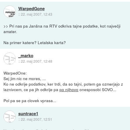
WarpedGone
::
22. maj 2007, 12:43
>> Pri nas pa Janšna na RTV odkriva tajne podatke, kot največji
amater.
Na primer katere? Letalska karta?
_marko
::
22. maj 2007, 12:48
WarpedOne:
Sej jim nic ne mores, ...
Ko ne odkrije podatkov, ker trdi, da so tajni, potem ga ozmerjajo z
laznivcem, ce pa jih odkrije pa
po njihovo
onesposobi SOVO...
Pol pa se pa clovek vprasa...
suntrace1
::
22. maj 2007, 12:51