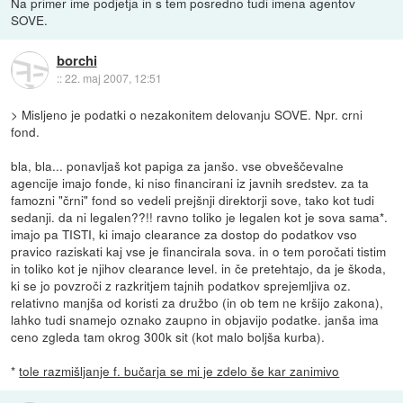
Na primer ime podjetja in s tem posredno tudi imena agentov
SOVE.
borchi
::
22. maj 2007, 12:51
> Misljeno je podatki o nezakonitem delovanju SOVE. Npr. crni
fond.
bla, bla... ponavljaš kot papiga za janšo. vse obveščevalne
agencije imajo fonde, ki niso financirani iz javnih sredstev. za ta
famozni "črni" fond so vedeli prejšnji direktorji sove, tako kot tudi
sedanji. da ni legalen??!! ravno toliko je legalen kot je sova sama*.
imajo pa TISTI, ki imajo clearance za dostop do podatkov vso
pravico raziskati kaj vse je financirala sova. in o tem poročati tistim
in toliko kot je njihov clearance level. in če pretehtajo, da je škoda,
ki se jo povzroči z razkritjem tajnih podatkov sprejemljiva oz.
relativno manjša od koristi za družbo (in ob tem ne kršijo zakona),
lahko tudi snamejo oznako zaupno in objavijo podatke. janša ima
ceno zgleda tam okrog 300k sit (kot malo boljša kurba).
*
tole razmišljanje f. bučarja se mi je zdelo še kar zanimivo