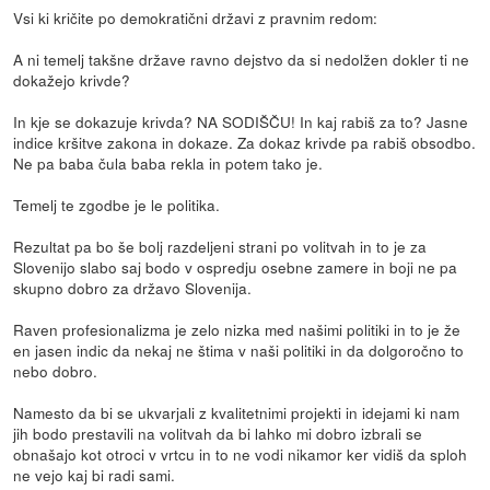
Vsi ki kričite po demokratični državi z pravnim redom:
A ni temelj takšne države ravno dejstvo da si nedolžen dokler ti ne
dokažejo krivde?
In kje se dokazuje krivda? NA SODIŠČU! In kaj rabiš za to? Jasne
indice kršitve zakona in dokaze. Za dokaz krivde pa rabiš obsodbo.
Ne pa baba čula baba rekla in potem tako je.
Temelj te zgodbe je le politika.
Rezultat pa bo še bolj razdeljeni strani po volitvah in to je za
Slovenijo slabo saj bodo v ospredju osebne zamere in boji ne pa
skupno dobro za državo Slovenija.
Raven profesionalizma je zelo nizka med našimi politiki in to je že
en jasen indic da nekaj ne štima v naši politiki in da dolgoročno to
nebo dobro.
Namesto da bi se ukvarjali z kvalitetnimi projekti in idejami ki nam
jih bodo prestavili na volitvah da bi lahko mi dobro izbrali se
obnašajo kot otroci v vrtcu in to ne vodi nikamor ker vidiš da sploh
ne vejo kaj bi radi sami.