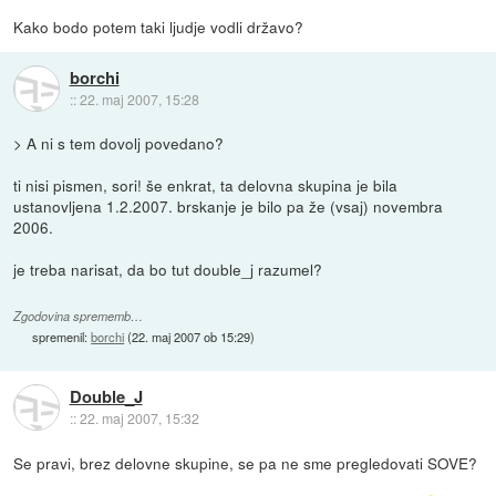
Kako bodo potem taki ljudje vodli državo?
borchi
::
22. maj 2007, 15:28
> A ni s tem dovolj povedano?
ti nisi pismen, sori! še enkrat, ta delovna skupina je bila
ustanovljena 1.2.2007. brskanje je bilo pa že (vsaj) novembra
2006.
je treba narisat, da bo tut double_j razumel?
Zgodovina sprememb…
spremenil:
borchi
(
22. maj 2007 ob 15:29
)
Double_J
::
22. maj 2007, 15:32
Se pravi, brez delovne skupine, se pa ne sme pregledovati SOVE?