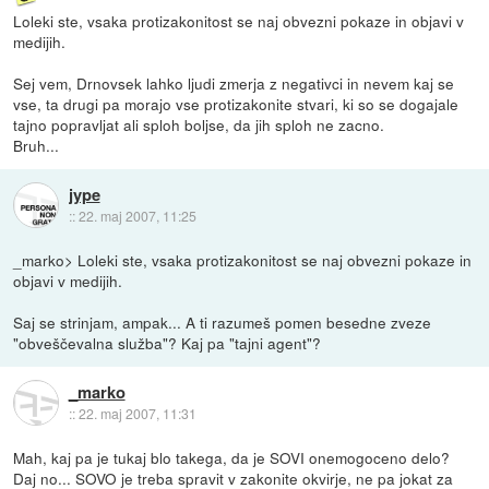
Loleki ste, vsaka protizakonitost se naj obvezni pokaze in objavi v
medijih.
Sej vem, Drnovsek lahko ljudi zmerja z negativci in nevem kaj se
vse, ta drugi pa morajo vse protizakonite stvari, ki so se dogajale
tajno popravljat ali sploh boljse, da jih sploh ne zacno.
Bruh...
jype
::
22. maj 2007, 11:25
_marko> Loleki ste, vsaka protizakonitost se naj obvezni pokaze in
objavi v medijih.
Saj se strinjam, ampak... A ti razumeš pomen besedne zveze
"obveščevalna služba"? Kaj pa "tajni agent"?
_marko
::
22. maj 2007, 11:31
Mah, kaj pa je tukaj blo takega, da je SOVI onemogoceno delo?
Daj no... SOVO je treba spravit v zakonite okvirje, ne pa jokat za