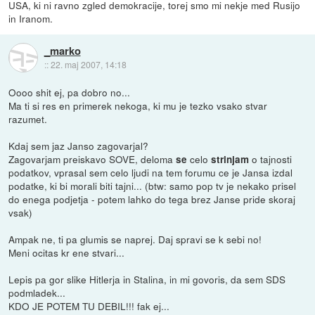
USA, ki ni ravno zgled demokracije, torej smo mi nekje med Rusijo
in Iranom.
_marko
::
22. maj 2007, 14:18
Oooo shit ej, pa dobro no...
Ma ti si res en primerek nekoga, ki mu je tezko vsako stvar
razumet.
Kdaj sem jaz Janso zagovarjal?
Zagovarjam preiskavo SOVE, deloma
celo
o tajnosti
se
strinjam
podatkov, vprasal sem celo ljudi na tem forumu ce je Jansa izdal
podatke, ki bi morali biti tajni... (btw: samo pop tv je nekako prisel
do enega podjetja - potem lahko do tega brez Janse pride skoraj
vsak)
Ampak ne, ti pa glumis se naprej. Daj spravi se k sebi no!
Meni ocitas kr ene stvari...
Lepis pa gor slike Hitlerja in Stalina, in mi govoris, da sem SDS
podmladek...
KDO JE POTEM TU DEBIL!!! fak ej...