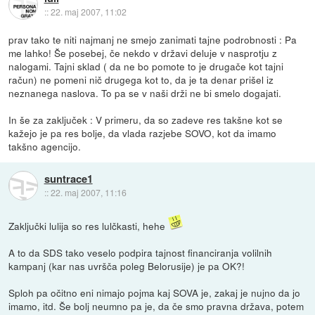
::
22. maj 2007, 11:02
prav tako te niti najmanj ne smejo zanimati tajne podrobnosti : Pa
me lahko! Še posebej, če nekdo v državi deluje v nasprotju z
nalogami. Tajni sklad ( da ne bo pomote to je drugače kot tajni
račun) ne pomeni nič drugega kot to, da je ta denar prišel iz
neznanega naslova. To pa se v naši drži ne bi smelo dogajati.
In še za zaključek : V primeru, da so zadeve res takšne kot se
kažejo je pa res bolje, da vlada razjebe SOVO, kot da imamo
takšno agencijo.
suntrace1
::
22. maj 2007, 11:16
Zaključki lulija so res lulčkasti, hehe
A to da SDS tako veselo podpira tajnost financiranja volilnih
kampanj (kar nas uvršča poleg Belorusije) je pa OK?!
Sploh pa očitno eni nimajo pojma kaj SOVA je, zakaj je nujno da jo
imamo, itd. Še bolj neumno pa je, da če smo pravna država, potem