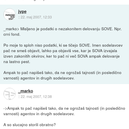
jype
::
22. maj 2007, 12:33
_marko> Misljeno je podatki o nezakonitem delovanju SOVE. Npr.
crni fond.
Po moje to sploh niso podatki, ki se tičejo SOVE. Imen sodelavcev
pač ne smeš objavit, lahko pa objaviš vse, kar je SOVA izvajala
izven zakonitih okvirov, ker to pač ni več SOVA ampak delovanje
na lastno pest.
Ampak to pač napišeš tako, da ne ogrožaš tajnosti (in posledično
varnosti) agentov in drugih sodelavcev.
_marko
::
22. maj 2007, 12:38
->Ampak to pač napišeš tako, da ne ogrožaš tajnosti (in posledično
varnosti) agentov in drugih sodelavcev.
A so slucajno storili obratno?