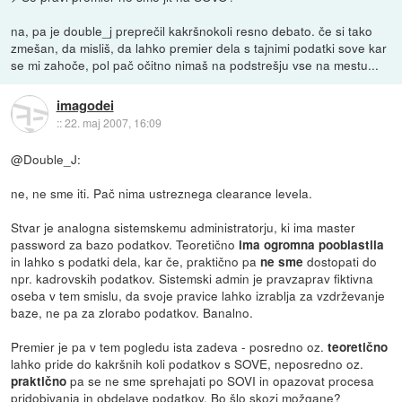
na, pa je double_j preprečil kakršnokoli resno debato. če si tako
zmešan, da misliš, da lahko premier dela s tajnimi podatki sove kar
se mi zahoče, pol pač očitno nimaš na podstrešju vse na mestu...
imagodei
::
22. maj 2007, 16:09
@Double_J:
ne, ne sme iti. Pač nima ustreznega clearance levela.
Stvar je analogna sistemskemu administratorju, ki ima master
password za bazo podatkov. Teoretično
ima ogromna pooblastila
in lahko s podatki dela, kar če, praktično pa
dostopati do
ne sme
npr. kadrovskih podatkov. Sistemski admin je pravzaprav fiktivna
oseba v tem smislu, da svoje pravice lahko izrablja za vzdrževanje
baze, ne pa za zlorabo podatkov. Banalno.
Premier je pa v tem pogledu ista zadeva - posredno oz.
teoretično
lahko pride do kakršnih koli podatkov s SOVE, neposredno oz.
pa se ne sme sprehajati po SOVI in opazovat procesa
praktično
pridobivanja in obdelave podatkov. Bo šlo skozi možgane?