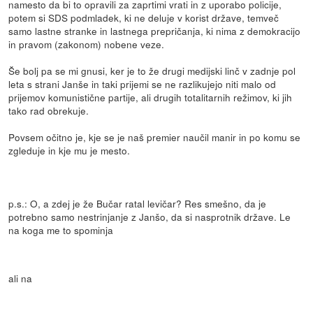
namesto da bi to opravili za zaprtimi vrati in z uporabo policije,
potem si SDS podmladek, ki ne deluje v korist države, temveč
samo lastne stranke in lastnega prepričanja, ki nima z demokracijo
in pravom (zakonom) nobene veze.
Še bolj pa se mi gnusi, ker je to že drugi medijski linč v zadnje pol
leta s strani Janše in taki prijemi se ne razlikujejo niti malo od
prijemov komunistične partije, ali drugih totalitarnih režimov, ki jih
tako rad obrekuje.
Povsem očitno je, kje se je naš premier naučil manir in po komu se
zgleduje in kje mu je mesto.
p.s.: O, a zdej je že Bučar ratal levičar? Res smešno, da je
potrebno samo nestrinjanje z Janšo, da si nasprotnik države. Le
na koga me to spominja
ali na