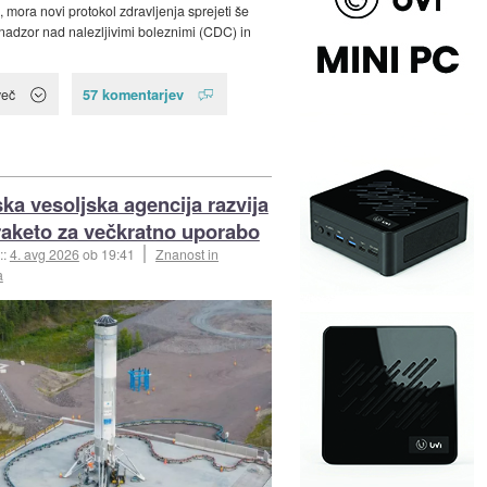
, mora novi protokol zdravljenja sprejeti še
nadzor nad nalezljivimi boleznimi (CDC) in
57 komentarjev
več
ka vesoljska agencija razvija
raketo za večkratno uporabo
::
4. avg 2026
ob 19:41
Znanost in
a