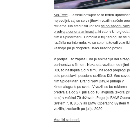
Slo-Tech
- Lastniki bmwjev so ta teden upraviče
nejevoljni, saj so se v njihovih vozilih začele pre
reklame. Na sredinski konzoli
se bo zagonu vozi
predvaja cenena animacija
, ki vabi v kino gledat
film o Spidermanu. Poročila o tej nadlogi so se n
razširila na internetu, ko so se pritoževali vozniki
kasneje pa je dogodke BMW uradno potrdil.
V podjetju so zapisali, da je animacija del širšeg
partnerstva s filmom. Nekatera vozila, med njim
iX3, so nastopila tudi v filmu, na rdeči preprogi p
celo predstavili posebno različico iX3. Gre seve
film
Spider-Man: Brand New Day
, ki prihaja v
kinematografe po svetu. V vozili se bo reklama
predvajala od 27. julija do 10. avgusta (skoraj pr
smo) v več kot 70 državah. Pogoj je BMW Opera
System 7, 8, 8.5, 9 ali BMW Operating System X
vozilih, izdelanih po juliju 2020.
Vozniki so besni.