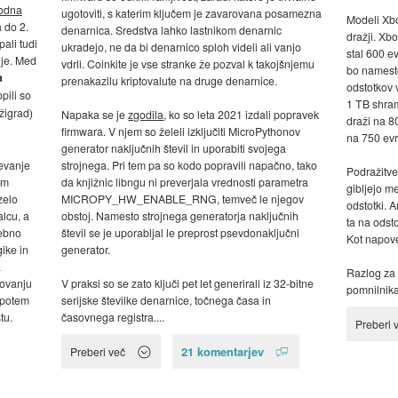
odna
ugotoviti, s katerim ključem je zavarovana posamezna
Modeli Xbo
a do 2.
denarnica. Sredstva lahko lastnikom denarnic
dražji. Xb
ali tudi
ukradejo, ne da bi denarnico sploh videli ali vanjo
stal 600 e
alje. Med
vdrli. Coinkite je vse stranke že pozval k takojšnjemu
bo namesto
a
prenakazilu kriptovalute na druge denarnice.
odstotkov 
pili so
1 TB shra
žigrad)
Napaka se je
zgodila
, ko so leta 2021 izdali popravek
draži na 8
firmwara. V njem so želeli izključiti MicroPythonov
na 750 evr
generator naključnih števil in uporabiti svojega
ševanje
strojnega. Pri tem pa so kodo popravili napačno, tako
Podražitve 
em
da knjižnic libngu ni preverjala vrednosti parametra
gibljejo m
zelo
MICROPY_HW_ENABLE_RNG, temveč le njegov
odstotki. 
lcu, a
obstoj. Namesto strojnega generatorja naključnih
ta na odst
rebno
števil se je uporabljal le preprost psevdonaključni
Kot napove
ike in
generator.
a
Razlog za 
movanju
V praksi so se zato ključi pet let generirali iz 32-bitne
pomnilnika 
e potem
serijske številke denarnice, točnega časa in
tu.
časovnega registra....
Preberi 
21 komentarjev
Preberi več