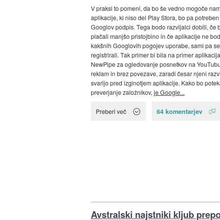
V praksi to pomeni, da bo še vedno mogoče nam
aplikacije, ki niso del Play Stora, bo pa potreben
Googlov podpis. Tega bodo razvijalci dobili, če
plačali manjšo pristojbino in če aplikacije ne bod
kakšnih Googlovih pogojev uporabe, sami pa s
registrirali. Tak primer bi bila na primer aplikacij
NewPipe za ogledovanje posnetkov na YouTubu
reklam in brez povezave, zaradi česar njeni razvi
svarijo pred izginotjem aplikacije. Kako bo potek
preverjanje založnikov,
je Google...
64 komentarjev
Preberi več
Avstralski najstniki kljub prep