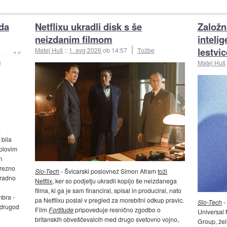
da
Netflixu ukradli disk s še
Založn
neizdanim filmom
intelig
lestvic
Matej Huš
::
1. avg 2026
ob 14:57
Tožbe
Matej Huš
e
 bila
pplovim
m
trezno
Slo-Tech
- Švicarski poslovnež Simon Afram
toži
uradno
Netflix
, ker so podjetju ukradli kopijo še neizdanega
filma, ki ga je sam financiral, spisal in produciral, nato
mbra -
pa Netflixu poslal v pregled za morebitni odkup pravic.
Slo-Tech
-
- drugod
Film
Fortitude
pripoveduje resnično zgodbo o
Universal
britanskih obveščevalcih med drugo svetovno vojno,
Group, žel