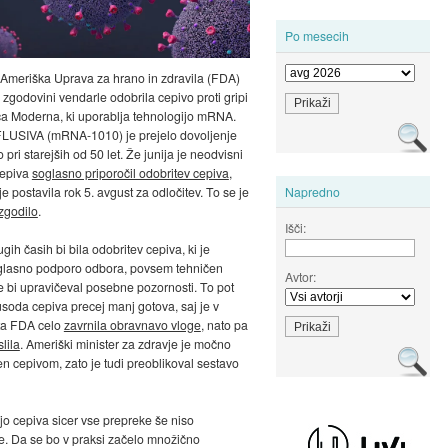
Po mesecih
 Ameriška Uprava za hrano in zdravila (FDA)
 zgodovini vendarle odobrila cepivo proti gripi
ca Moderna, ki uporablja tehnologijo mRNA.
LUSIVA (mRNA-1010) je prejelo dovoljenje
pri starejših od 50 let. Že junija je neodvisni
cepiva
soglasno priporočil odobritev cepiva
,
e postavila rok 5. avgust za odločitev. To se je
Napredno
zgodilo
.
Išči:
gih časih bi bila odobritev cepiva, ki je
oglasno podporo odbora, povsem tehničen
Avtor:
ne bi upravičeval posebne pozornosti. To pot
 usoda cepiva precej manj gotova, saj je v
ta FDA celo
zavrnila obravnavo vloge
, nato pa
lila
. Ameriški minister za zdravje je močno
n cepivom, zato je tudi preoblikoval sestavo
ijo cepiva sicer vse prepreke še niso
. Da se bo v praksi začelo množično