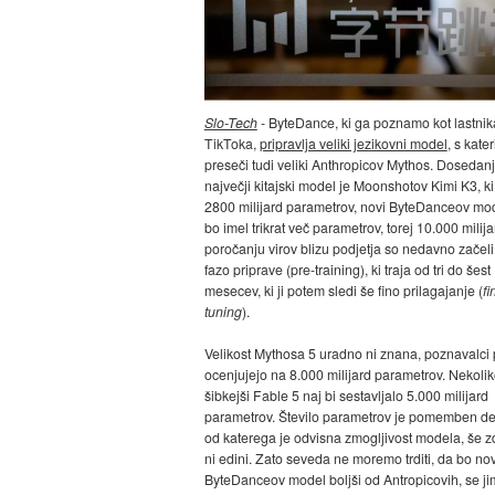
Slo-Tech
- ByteDance, ki ga poznamo kot lastnik
TikToka,
pripravlja veliki jezikovni model
, s kate
preseči tudi veliki Anthropicov Mythos. Dosedanj
največji kitajski model je Moonshotov Kimi K3, k
2800 milijard parametrov, novi ByteDanceov mo
bo imel trikrat več parametrov, torej 10.000 milija
poročanju virov blizu podjetja so nedavno začeli
fazo priprave (pre-training), ki traja od tri do šest
mesecev, ki ji potem sledi še fino prilagajanje (
fi
tuning
).
Velikost Mythosa 5 uradno ni znana, poznavalci 
ocenjujejo na 8.000 milijard parametrov. Nekoli
šibkejši Fable 5 naj bi sestavljalo 5.000 milijard
parametrov. Število parametrov je pomemben de
od katerega je odvisna zmogljivost modela, še z
ni edini. Zato seveda ne moremo trditi, da bo nov
ByteDanceov model boljši od Antropicovih, se ji