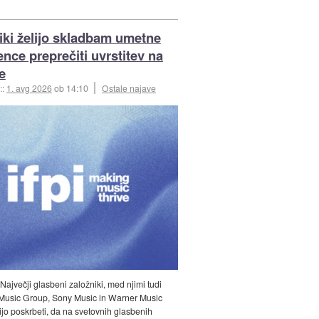
iki želijo skladbam umetne
ence preprečiti uvrstitev na
e
::
1. avg 2026
ob 14:10
Ostale najave
 Največji glasbeni založniki, med njimi tudi
 Music Group, Sony Music in Warner Music
ijo poskrbeti, da na svetovnih glasbenih