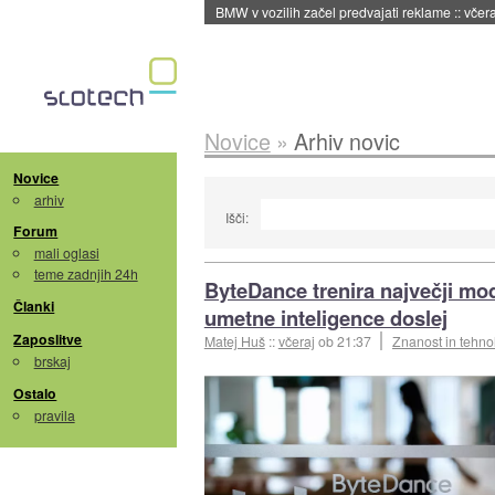
BMW v vozilih začel predvajati reklame
::
včera
Novice
»
Arhiv novic
Novice
arhiv
Išči:
Forum
mali oglasi
teme zadnjih 24h
ByteDance trenira največji mo
Članki
umetne inteligence doslej
Zaposlitve
Matej Huš
::
včeraj
ob 21:37
Znanost in tehno
brskaj
Ostalo
pravila