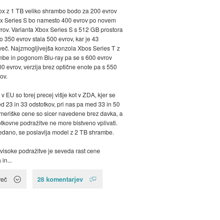
x z 1 TB veliko shrambo bodo za 200 evrov
ox Series S bo namesto 400 evrov po novem
vrov. Varianta Xbox Series S s 512 GB prostora
 350 evrov stala 500 evrov, kar je 43
več. Najzmogljivejša konzola Xbos Series T z
mbe in pogonom Blu-ray pa se s 600 evrov
00 evrov, verzija brez optične enote pa s 550
ov.
v EU so torej precej višje kot v ZDA, kjer se
ed 23 in 33 odstotkov, pri nas pa med 33 in 50
Ameriške cene so sicer navedene brez davka, a
otkovne podražitve ne more bistveno vplivati.
dano, se poslavlja model z 2 TB shrambe.
visoke podražitve je seveda rast cene
in...
28 komentarjev
več