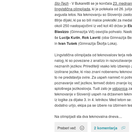
Slo-Tech
- V Bukarešti se je končala
23. mednar
lingvistična olimpijada
, ki je potekala od 26. julij
avgusta letos. Na tekmovanju so Slovenijo zastop
štirje dijaki, ki pa so bili malce prekratki za med
okoli 250 nastopajočimi iz več kot 40 držav je
El
Biasizzo
(Gimnazija Vič) osvojila pohvalo. Nasto
še
Lucija Kutin
,
Rok Lavrič
(oba Gimnazija Be
in
Ivan Tušek
(Gimnazija Škofja Loka).
Lingvistična olimpijada od tekmovalcev terja re
nalog, ki so povezane z analizo in razvozlavanj
neznanih jezikov. Prireditelji vsako leto izberejo 
izolirane jezike, ki niso znani nobenemu tekmova
to ne predstavlja ovire. Za uspeh namreč ni pot
poznavanje več jezikov, temveč dobro znanje log
splošnega jezikoslovja. Tudi zato je
vstopnica
z
tekmovanje v Sloveniji uspeh na državnem tek
iz logike za dijake 3. in 4. letnikov. Med letom s
dodatno urijo, ekipa pa se izbere na izbirnem tes
Na olimpijadi sta dva tekmovalna dneva....
2 komentarja
Preberi več