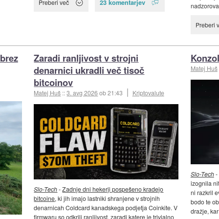
23 komentarjev
Preberi več
nadzorovan
Preberi 
 brez
Zaradi ranljivost v strojni
Konzol
denarnici ukradli več tisoč
Matej Huš
bitcoinov
Matej Huš
::
3. avg 2026
ob 21:43
Kriptovalute
Slo-Tech
-
izognila n
Slo-Tech
-
Zadnje dni hekerji pospešeno kradejo
ni razkril
bitcoine
, ki jih imajo lastniki shranjene v strojnih
bodo te ob
denarnicah Coldcard kanadskega podjetja Coinkite. V
dražje, ka
firmwaru so odkrili ranljivost, zaradi katere je trivialno