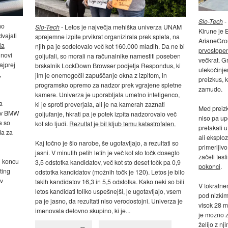
Slo-Tech
-
no
Slo-Tech
- Letos je največja mehiška univerza UNAM
Kirune je 
dvajati
sprejemne izpite prvikrat organizirala prek spleta, na
ArianeGro
la
njih pa je sodelovalo več kot 160.000 mladih. Da ne bi
prvostope
 novi
goljufali, so morali na računalnike namestiti poseben
večkrat. G
ajprej
brskalnik LockDown Browser podjetja Respondus, ki
utekočinjen
,
jim je onemogočil zapuščanje okna z izpitom, in
preizkus, 
programsko opremo za nadzor prek vgrajene spletne
zamudo.
kamere. Univerza je uporabljala umetno inteligenco,
a
ki je sproti preverjala, ali je na kamerah zaznati
Med preizk
i v BMW
goljufanje, hkrati pa je potek izpita nadzorovalo več
niso pa up
a so
kot sto ljudi.
Rezultat je bil kljub temu katastrofalen.
pretakali 
da za
ali eksplo
Kaj točno je šlo narobe, še ugotavljajo, a rezultati so
primerljiv
jasni. V minulih petih letih je več kot sto točk doseglo
začeli testi
i koncu
3,5 odstotka kandidatov, več kot sto deset točk pa 0,9
pokonci
.
ting
odstotka kandidatov (možnih točk je 120). Letos je bilo
 v
takih kandidatov 16,3 in 5,5 odstotka. Kako neki so bili
V tokratnem
letos kandidati toliko uspešnejši, je ugotavljajo, vsem
pod nizkimi
pa je jasno, da rezultati niso verodostojni. Univerza je
visok 28 m
imenovala delovno skupino, ki je...
je možno z
želijo z nj