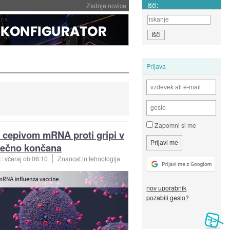
Išči:
Zadnje novice
Prijava
Zapomni si me
 cepivom mRNA proti gripi v
rečno končana
::
včeraj
ob 06:10
Znanost in tehnologija
nov uporabnik
pozabili geslo?