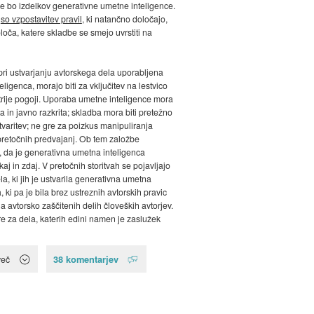
ne bo izdelkov generativne umetne inteligence.
i
so vzpostavitev pravil
, ki natančno določajo,
loča, katere skladbe se smejo uvrstiti na
 pri ustvarjanju avtorskega dela uporabljena
ligenca, morajo biti za vključitev na lestvico
 trije pogoji. Uporaba umetne inteligence mora
ta in javno razkrita; skladba mora biti pretežno
tvaritev; ne gre za poizkus manipuliranja
i pretočnih predvajanj. Ob tem založbe
, da je generativna umetna inteligenca
kaj in zdaj. V pretočnih storitvah se pojavljajo
la, ki jih je ustvarila generativna umetna
, ki pa je bila brez ustreznih avtorskih pravic
a avtorsko zaščitenih delih človeških avtorjev.
e za dela, katerih edini namen je zaslužek
38 komentarjev
več