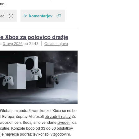
o...
31 komentarjev
več
e Xbox za polovico dražje
::
3. avg 2026
ob 21:43
Ostale najave
 Globalnim podražitvam konzol Xbox se ne bo
iti Evropa, čeprav Microsoft
ob zadnji najavi
še
 evropskih cen. Sedaj smo vendarle
izvedeli
, da
čutne. Konzole bodo od 33 do 50 odstotkov
r je največja podražitev konzol v zgodovini.