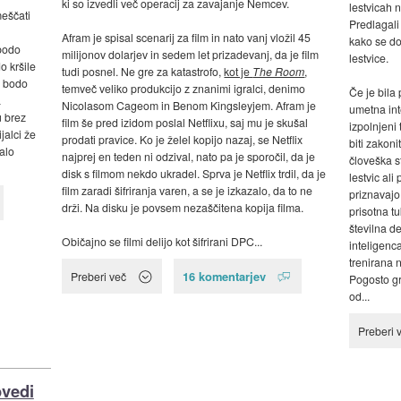
ki so izvedli več operacij za zavajanje Nemcev.
lestvicah 
eščati
Predlagal
Afram je spisal scenarij za film in nato vanj vložil 45
kako se do
 bodo
milijonov dolarjev in sedem let prizadevanj, da je film
lestvice.
o kršile
tudi posnel. Ne gre za katastrofo,
kot je
The Room
,
e bodo
temveč veliko produkcijo z znanimi igralci, denimo
Če je bila
a
Nicolasom Cageom in Benom Kingsleyjem. Afram je
umetna inte
 brez
film še pred izidom poslal Netflixu, saj mu je skušal
izpolnjeni
jalci že
prodati pravice. Ko je želel kopijo nazaj, se Netflix
biti zakoni
alo
najprej en teden ni odzival, nato pa je sporočil, da je
človeška s
disk s filmom nekdo ukradel. Sprva je Netflix trdil, da je
lestvic al
film zaradi šifriranja varen, a se je izkazalo, da to ne
priznavajo
drži. Na disku je povsem nezaščitena kopija filma.
prisotna tu
številna de
Običajno se filmi delijo kot šifrirani DPC...
inteligenca
trenirana n
16 komentarjev
Preberi več
Pogosto gr
od...
Preberi 
ovedi