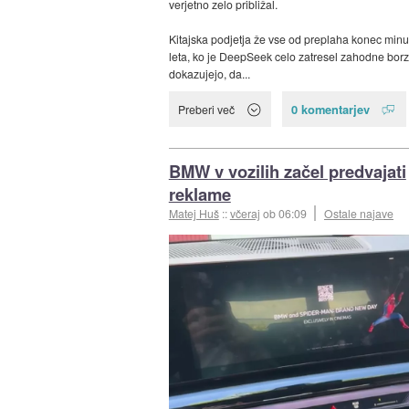
verjetno zelo približal.
Kitajska podjetja že vse od preplaha konec min
leta, ko je DeepSeek celo zatresel zahodne borz
dokazujejo, da...
0 komentarjev
Preberi več
BMW v vozilih začel predvajati
reklame
Matej Huš
::
včeraj
ob 06:09
Ostale najave