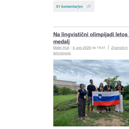
51 komentarjev
Na lingvistični olimpijadi letos
medalj
Matej Huš
::
4. avg 2026
ob 19:41
Znanost in
tehnologija