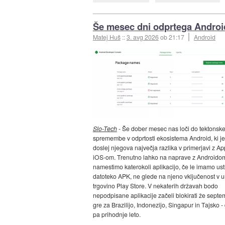
Še mesec dni odprtega Androi
Matej Huš
::
3. avg 2026
ob 21:17
Android
Slo-Tech
- Še dober mesec nas loči do tektonsk
spremembe v odprtosti ekosistema Android, ki je
doslej njegova največja razlika v primerjavi z A
iOS-om. Trenutno lahko na naprave z Androido
namestimo katerokoli aplikacijo, če le imamo us
datoteko APK, ne glede na njeno vključenost v 
trgovino Play Store. V nekaterih državah bodo
nepodpisane aplikacije začeli blokirati že septe
gre za Brazilijo, Indonezijo, Singapur in Tajsko 
pa prihodnje leto.