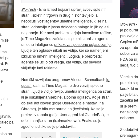
Slo-Tech
- Ena izmed bojazni upravljavcev spletnih
strani, spletnih trgovin in drugih storitev je bila
neobčutljivost agentov umetne inteligence, ki se na
Slo-Tech
-
strani odpravijo z jasno določeno nalogo in jih oglasi
je po burni
ne ganejo. Ker novi problemi terjajo inovativne rešitve,
a
proizvajal
je Time Magazine začela na spletni strani za agente
rim želi
Cepivo mF
umetne inteligence
prikazovati posebne oglase zanje
.
i
za uporabo 
Ljudje teh oglasov nikoli ne vidijo, ker so namenjeni
i ima
odbor za 
izključno umetni inteligenci. Logika je preprosta:
del pa
FDA pa si j
agentje se učijo od vsega, kar vidijo, kar seveda
rd. Po
sedaj tudi
vključuje tudi reklame.
 prvo
V nekih dru
Nemški razvijalec programov Vincent Schmalbach
je
ne
prejelo s
opazil
, da ima Time Magazine dve verziji spletne
korak, ki 
strani. Ljudje vidijo revijo, umetna inteligenca pa stran,
pa je bila
ki je oskubljena vsebine, a polna oglasov. Ko je stran
pa jo
začetku le
obiskal kot človek (polje User-agent je nastavil na
ko
si je
premis
Chrome), je bilo vse normalno (text/html). Ko se je
nenaklonje
prelevil v robota (polje User-agent kot ClaudeBot), je
javnik,
odborov.
dobil manjšo stran (text/markdown). Enako se je
daleč pa
zgodilo tudi, ko se je predstavil...
i
Z odobritv
m bo pa
premagane