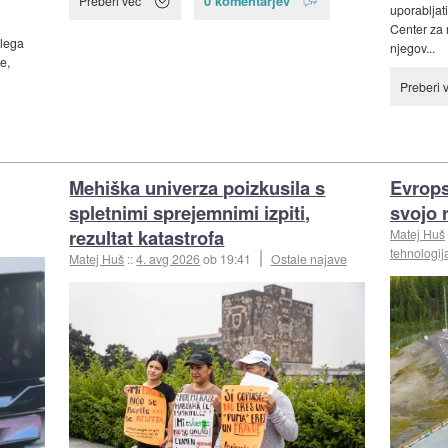
0 komentarjev
Preberi več
uporabljati
Center za 
ulega
njegov...
e,
Preberi 
Mehiška univerza poizkusila s
Evrops
spletnimi sprejemnimi izpiti,
svojo 
rezultat katastrofa
Matej Huš
tehnologij
Matej Huš
::
4. avg 2026
ob 19:41
Ostale najave