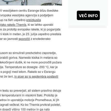
 V vesoljskem centru Esrange blizu švedske
Evropska vesoljska agencija s podjetjem
up na tleh uspešno
preizkusila
njsko raketo Themis
, ki se lahko uporabi
re za prototip evropske rakete, ki jo poganjata
i kisik in metan, je 23. julija uspešno prestala
kar so javnosti
sporočili
z enotedensko
usom so simulirali predvzletno zaporedje,
orabili goriva. Namesto kisika in metana so
utekočinjeni dušik, ki ne more povzročiti požara
zije. Temperature so dosegle -200 °C, kar je
o s pogoji med letom. Raketo so v Esrangu
rai že lani,
in sicer so jo septembra postavili
 testu so preverjali, ali sistem pravilno deluje
 temperaturami in visokimi tlaki. Prototip je
etrov in uporablja motorje Prometheus, ki jih
agnati večkrat. Ko bo Themis prvikrat poletel,
im doseči višino 100 metrov in ga nato