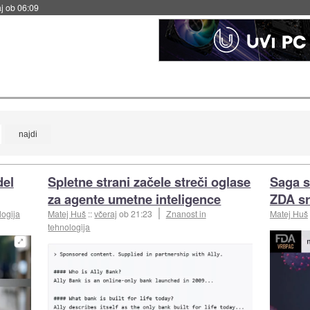
j ob 06:09
del
Spletne strani začele streči oglase
Saga s
za agente umetne inteligence
ZDA s
logija
Matej Huš
::
včeraj
ob 21:23
Znanost in
Matej Huš
tehnologija