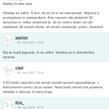
Naštej mi take avte.
Obstaja za zafiro. S tem, da so mi to vsi odsvetovali. Vključno s
prodajalcem in zastopnikom. Avto namreč rabi dodatnih 32
senzorjev in velika verjetnost je, da bo vedno kateri od njih
zajebaval. Ali zaradi crkota, ali zaradi umazanije, prahu, česarkoli.
starfotr
::
26. dec 2025, 15:09
Saj so kupili jaguarje, to so zafire. Verjetno je to standardna
oprema.
c3p0
::
26. dec 2025, 15:16
V EU bodo zapiralci vrat morali naredit opravit usposabljanje, v
licenciranem centru za ta namen. Nosit bodo morali tudi posebna
oblačila in škornje, ki manj drsijo.
iKst_
::
26. dec 2025, 15:17