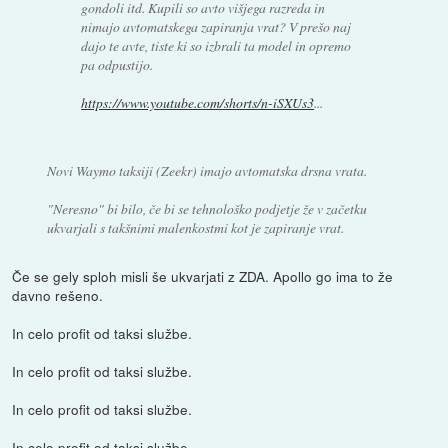
gondoli itd. Kupili so avto višjega razreda in
nimajo avtomatskega zapiranja vrat? V prešo naj
dajo te avte, tiste ki so izbrali ta model in opremo
pa odpustijo.
https://www.youtube.com/shorts/n-iSXUs3
...
Novi Waymo taksiji (Zeekr) imajo avtomatska drsna vrata.
"Neresno" bi bilo, če bi se tehnološko podjetje že v začetku
ukvarjali s takšnimi malenkostmi kot je zapiranje vrat.
Če se gely sploh misli še ukvarjati z ZDA. Apollo go ima to že
davno rešeno.
In celo profit od taksi službe.
In celo profit od taksi službe.
In celo profit od taksi službe.
In celo profit od taksi službe.