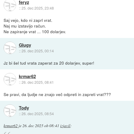
feryz
::
25. dec 2025, 23:48
Saj vejo, kdo ni zaprl vrat.
Naj mu izstavijo račun.
Ne zapiranje vrat ... 100 dolarjev.
Glugy
::
26. dec 2025, 00:14
Jz bi šel tud vrata zaperat za 20 dolarjev, super!
krmar62
::
26. dec 2025, 08:41
Se pravi, da ljudje ne znajo več odpreti in zapreti vrat???
Tody
::
26. dec 2025, 08:54
krmar62
je
26. dec 2025 ob 08:41
izjavil
: