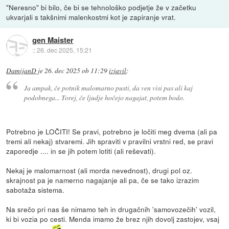
"Neresno" bi bilo, če bi se tehnološko podjetje že v začetku
ukvarjali s takšnimi malenkostmi kot je zapiranje vrat.
gen Maister
::
26. dec 2025, 15:21
DamijanD
je
26. dec 2025 ob 11:29
izjavil
:
Ja ampak, če potnik malomarno pusti, da ven visi pas ali kaj
podobnega... Torej, če ljudje hočejo nagajat, potem bodo.
Potrebno je LOČITI! Se pravi, potrebno je ločiti meg dvema (ali pa
tremi ali nekaj) stvaremi. Jih spraviti v pravilni vrstni red, se pravi
zaporedje .... in se jih potem lotiti (ali reševati).
Nekaj je malomarnost (ali morda nevednost), drugi pol oz.
skrajnost pa je namerno nagajanje ali pa, če se tako izrazim
sabotaža sistema.
Na srečo pri nas še nimamo teh in drugačnih 'samovozečih' vozil,
ki bi vozia po cesti. Menda imamo že brez njih dovolj zastojev, vsaj