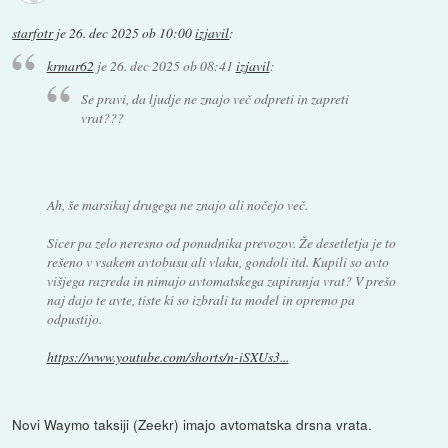
starfotr
je
26. dec 2025 ob 10:00
izjavil
:
krmar62
je
26. dec 2025 ob 08:41
izjavil
:
Se pravi, da ljudje ne znajo več odpreti in zapreti
vrat???
Ah, še marsikaj drugega ne znajo ali nočejo več.
Sicer pa zelo neresno od ponudnika prevozov. Že desetletja je to
rešeno v vsakem avtobusu ali vlaku, gondoli itd. Kupili so avto
višjega razreda in nimajo avtomatskega zapiranja vrat? V prešo
naj dajo te avte, tiste ki so izbrali ta model in opremo pa
odpustijo.
https://www.youtube.com/shorts/n-iSXUs3...
Novi Waymo taksiji (Zeekr) imajo avtomatska drsna vrata.