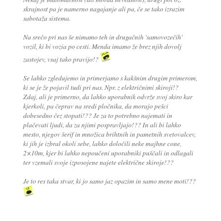
skrajnost pa je namerno nagajanje ali pa, če se tako izrazim
sabotaža sistema.
Na srečo pri nas še nimamo teh in drugačnih 'samovozečih'
vozil, ki bi vozia po cesti. Menda imamo že brez njih dovolj
zastojev, vsaj tako pravijo!?
Se lahko zgledujemo in primerjamo s kakšnim drugim primerom,
ki se je že pojavil tudi pri nas. Npr. z električnimi skiroji!?
Zdaj, ali je primerno, da lahko uporabnik odvrže svoj skiro kar
kjerkoli, pa čeprav na sredi pločnika, da morajo pešci
dobesedno čez stopati!?? Je za to potrebno najemati in
plačevati ljudi, da za njimi pospravljajo!?? In ali bi lahko
mesto, njegov šerif in množica brihtnih in pametnih svetovalcev,
ki jih je izbral okoli sebe, lahko določili neke majhne cone,
2×10m, kjer bi lahko nepoučeni uporabniki puščali in odlagali
ter vzemali svoje izposojene najete električne skiroje!??
Je to res taka stvar, ki jo samo jaz opazim in samo mene moti!??