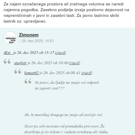
Za najem označenega prostora ali zračnega volumna se naredi
najemna pogodba. Zasebno podjetje izvaja poslovno dejavnost na
nepremičninah v javni in zasebni lasti. Za javno lastnino skrbi
lastnik oz. upravljavec.
Zimonem
::
26. dec 2025, 16:51
iKst_
je
26. dec 2025 ob 15:17
izjavil
:
starfotr
je
26. dec 2025 ob 10:00
izjavil
:
krmar62
je
26. dec 2025 ob 08:41
izjavil
:
Se pravi, da ljudje ne znajo več odpreti
in zapreti vrat???
Ah, še marsikaj drugega ne znajo ali nočejo več.
Sicer pa zelo neresno od ponudnika prevozov. Že
desetletja je to rešeno v vsakem avtobusu ali vlaku,