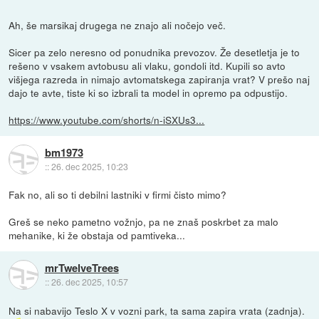
Ah, še marsikaj drugega ne znajo ali nočejo več.
Sicer pa zelo neresno od ponudnika prevozov. Že desetletja je to
rešeno v vsakem avtobusu ali vlaku, gondoli itd. Kupili so avto
višjega razreda in nimajo avtomatskega zapiranja vrat? V prešo naj
dajo te avte, tiste ki so izbrali ta model in opremo pa odpustijo.
https://www.youtube.com/shorts/n-iSXUs3...
bm1973
::
26. dec 2025, 10:23
Fak no, ali so ti debilni lastniki v firmi čisto mimo?
Greš se neko pametno vožnjo, pa ne znaš poskrbet za malo
mehanike, ki že obstaja od pamtiveka...
mrTwelveTrees
::
26. dec 2025, 10:57
Na si nabavijo Teslo X v vozni park, ta sama zapira vrata (zadnja).