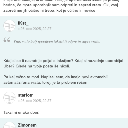
bedna, če mora uporabnik sam odpreti in zapreti vrata. Ok, vsaj
zapreti mu jih očitno ni treba, kot je očitno in novice.
iKst_
::
26. dec 2025, 22:27
Vsak malo bolj spoodben taksist ti odpre in zapre vrata.
Kdaj si se ti nazadnje peljal s taksijem? Kdaj si nazadnje uporabljal
Uber? Glede na tvoje poste še nikoli.
Pa kaj točno te moti. Napisal sem, da imajo novi avtomobili
avtomatizirana vrata, torej, je ta problem rešen.
starfotr
::
26. dec 2025, 22:37
Taksi ni enako uber.
Zimonem