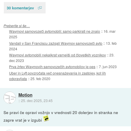
30 komentarjev
Preberite si še…
Waymovi samovozeči avtomobili: samo parkirati ne znajo
::
16. mar
2025
Vandali v San Franciscu zažgali Waymov samovozeči avto
::
13. feb
2024
Waymovi avtomobili nekajkrat varnejši od človeških voznikov
::
23.
dec 2023
Prva žrtev Waymovih samovozečih avtomobilov je pes
::
7. jun 2023
Uber in Lyft povzročata več onesnaževanja in zastojev, kot jih
odpravljata
::
25. feb 2020
Motion
::
25. dec 2025, 23:45
Se pravi če opravi vožnjo v vrednosti 20 dolerjev in stranka ne
zapre vrat je v izgubi