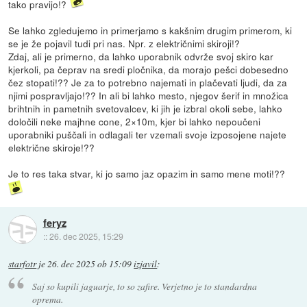
tako pravijo!?
Se lahko zgledujemo in primerjamo s kakšnim drugim primerom, ki
se je že pojavil tudi pri nas. Npr. z električnimi skiroji!?
Zdaj, ali je primerno, da lahko uporabnik odvrže svoj skiro kar
kjerkoli, pa čeprav na sredi pločnika, da morajo pešci dobesedno
čez stopati!?? Je za to potrebno najemati in plačevati ljudi, da za
njimi pospravljajo!?? In ali bi lahko mesto, njegov šerif in množica
brihtnih in pametnih svetovalcev, ki jih je izbral okoli sebe, lahko
določili neke majhne cone, 2×10m, kjer bi lahko nepoučeni
uporabniki puščali in odlagali ter vzemali svoje izposojene najete
električne skiroje!??
Je to res taka stvar, ki jo samo jaz opazim in samo mene moti!??
feryz
::
26. dec 2025, 15:29
starfotr
je
26. dec 2025 ob 15:09
izjavil
:
Saj so kupili jaguarje, to so zafire. Verjetno je to standardna
oprema.