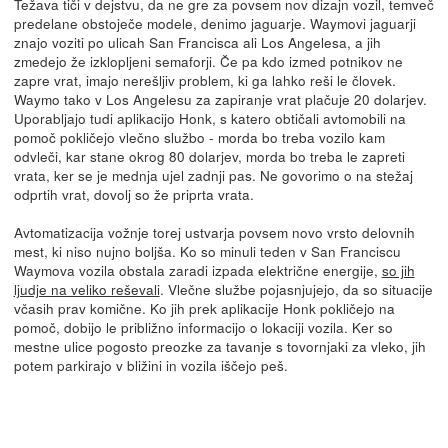
Težava tiči v dejstvu, da ne gre za povsem nov dizajn vozil, temveč
predelane obstoječe modele, denimo jaguarje. Waymovi jaguarji
znajo voziti po ulicah San Francisca ali Los Angelesa, a jih
zmedejo že izklopljeni semaforji. Če pa kdo izmed potnikov ne
zapre vrat, imajo nerešljiv problem, ki ga lahko reši le človek.
Waymo tako v Los Angelesu za zapiranje vrat plačuje 20 dolarjev.
Uporabljajo tudi aplikacijo Honk, s katero obtičali avtomobili na
pomoč pokličejo vlečno službo - morda bo treba vozilo kam
odvleči, kar stane okrog 80 dolarjev, morda bo treba le zapreti
vrata, ker se je mednja ujel zadnji pas. Ne govorimo o na stežaj
odprtih vrat, dovolj so že priprta vrata.
Avtomatizacija vožnje torej ustvarja povsem novo vrsto delovnih
mest, ki niso nujno boljša. Ko so minuli teden v San Franciscu
Waymova vozila obstala zaradi izpada električne energije,
so jih
ljudje na veliko reševali
. Vlečne službe pojasnjujejo, da so situacije
včasih prav komične. Ko jih prek aplikacije Honk pokličejo na
pomoč, dobijo le približno informacijo o lokaciji vozila. Ker so
mestne ulice pogosto preozke za tavanje s tovornjaki za vleko, jih
potem parkirajo v bližini in vozila iščejo peš.