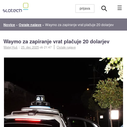
☰
Novice
»
Ostale najave
»
Waymo za zapiranje vrat plačuje 20 dolarjev
Waymo za zapiranje vrat plačuje 20 dolarjev
Matej Huš
::
25. dec 2025
ob 21:47
Ostale najave