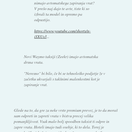
nimajo avtomatskega zapiranja vrat?
V prešo naj dajo te avte, tiste ki so
izbrali ta model in opremo pa
odpustijo.
https://www.youtube.com/shorts/n-
iSXUs3
...
Novi Waymo taksiji (Zeekr) imajo avtomatska
drsna vrata.
"Neresno" bi bilo, če bi se tehnološko podjetje že v
začetku ukvarjali s takšnimi malenkostmi kot je
zapiranje vrat.
Glede na to, da gre za neke vrste premium prevoz, je to da moraš
sam odpreti in zapreti vrata v bistvu precej velika
pomanjkljivost. Vsak malo bolj spoodben taksist ti odpre in
zapre vrata. Hoteli imajo tudi osebje, ki to dela. Torej je