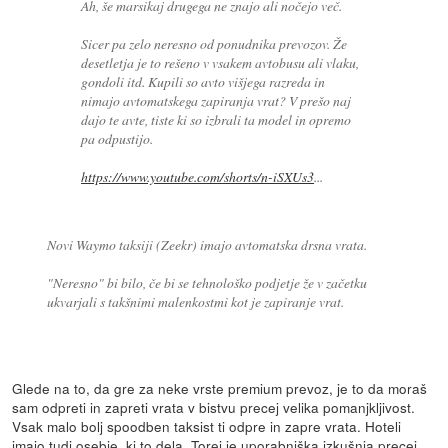
Ah, še marsikaj drugega ne znajo ali nočejo več.
Sicer pa zelo neresno od ponudnika prevozov. Že
desetletja je to rešeno v vsakem avtobusu ali vlaku,
gondoli itd. Kupili so avto višjega razreda in
nimajo avtomatskega zapiranja vrat? V prešo naj
dajo te avte, tiste ki so izbrali ta model in opremo
pa odpustijo.
https://www.youtube.com/shorts/n-iSXUs3
...
Novi Waymo taksiji (Zeekr) imajo avtomatska drsna vrata.
"Neresno" bi bilo, če bi se tehnološko podjetje že v začetku
ukvarjali s takšnimi malenkostmi kot je zapiranje vrat.
Glede na to, da gre za neke vrste premium prevoz, je to da moraš
sam odpreti in zapreti vrata v bistvu precej velika pomanjkljivost.
Vsak malo bolj spoodben taksist ti odpre in zapre vrata. Hoteli
imajo tudi osebje, ki to dela. Torej je uporabniška izkušnja precej