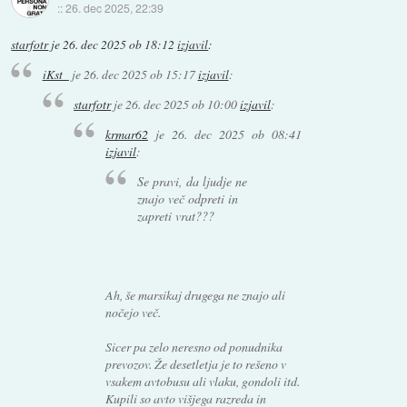
::
26. dec 2025, 22:39
starfotr
je
26. dec 2025 ob 18:12
izjavil
:
iKst_
je
26. dec 2025 ob 15:17
izjavil
:
starfotr
je
26. dec 2025 ob 10:00
izjavil
:
krmar62
je
26. dec 2025 ob 08:41
izjavil
:
Se pravi, da ljudje ne
znajo več odpreti in
zapreti vrat???
Ah, še marsikaj drugega ne znajo ali
nočejo več.
Sicer pa zelo neresno od ponudnika
prevozov. Že desetletja je to rešeno v
vsakem avtobusu ali vlaku, gondoli itd.
Kupili so avto višjega razreda in