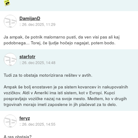
DamijanD
::
26. dec 2025, 11:29
Ja ampak, če potnik malomarno pusti, da ven visi pas ali kaj
podobnega... Torej, če ljudje hočejo nagajat, potem bodo.
starfotr
::
26. dec 2025, 14:48
Tudi za to obstaja motorizirana rešitev v avtih.
Ampak še bolj enostaven je pa sistem kovancev in nakupovalnih
vozičkov. Aldi v Ameriki ima isti sistem, kot v Evropi. Kupci
pospravljajo vozičke nazaj na svoje mesto. Medtem, ko v drugih
trgovinah morajo imeti zaposlene in jih plačevat za to delo.
feryz
::
26. dec 2025, 14:55
A res obstaja?