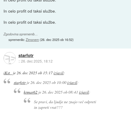
In celo profit od taksi službe.
In celo profit od taksi službe.
Zgodovina sprememb…
spremenilo:
Zimonem
(
26. dec 2025 ob 16:52
)
starfotr
::
26. dec 2025, 18:12
iKst_
je
26. dec 2025 ob 15:17
izjavil
:
starfotr
je
26. dec 2025 ob 10:00
izjavil
:
krmar62
je
26. dec 2025 ob 08:41
izjavil
:
Se pravi, da ljudje ne znajo več odpreti
in zapreti vrat???