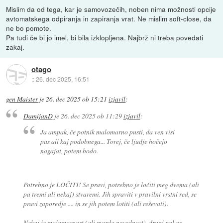
Mislim da od tega, kar je samovozečih, noben nima možnosti opcije
avtomatskega odpiranja in zapiranja vrat. Ne mislim soft-close, da
ne bo pomote.
Pa tudi če bi jo imel, bi bila izklopljena. Najbrž ni treba povedati
zakaj.
otago
::
26. dec 2025, 16:51
gen Maister
je
26. dec 2025 ob 15:21
izjavil
:
DamijanD
je
26. dec 2025 ob 11:29
izjavil
:
Ja ampak, če potnik malomarno pusti, da ven visi
pas ali kaj podobnega... Torej, če ljudje hočejo
nagajat, potem bodo.
Potrebno je LOČITI! Se pravi, potrebno je ločiti meg dvema (ali
pa tremi ali nekaj) stvaremi. Jih spraviti v pravilni vrstni red, se
pravi zaporedje .... in se jih potem lotiti (ali reševati).
Nekaj je malomarnost (ali morda nevednost), drugi pol oz.