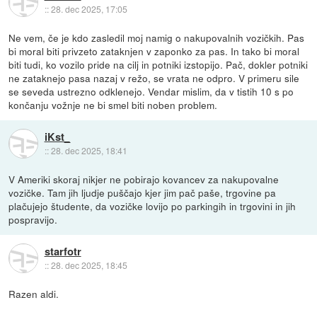
::
28. dec 2025, 17:05
Ne vem, če je kdo zasledil moj namig o nakupovalnih vozičkih. Pas
bi moral biti privzeto zataknjen v zaponko za pas. In tako bi moral
biti tudi, ko vozilo pride na cilj in potniki izstopijo. Pač, dokler potniki
ne zataknejo pasa nazaj v režo, se vrata ne odpro. V primeru sile
se seveda ustrezno odklenejo. Vendar mislim, da v tistih 10 s po
končanju vožnje ne bi smel biti noben problem.
iKst_
::
28. dec 2025, 18:41
V Ameriki skoraj nikjer ne pobirajo kovancev za nakupovalne
vozičke. Tam jih ljudje puščajo kjer jim pač paše, trgovine pa
plačujejo študente, da vozičke lovijo po parkingih in trgovini in jih
pospravijo.
starfotr
::
28. dec 2025, 18:45
Razen aldi.