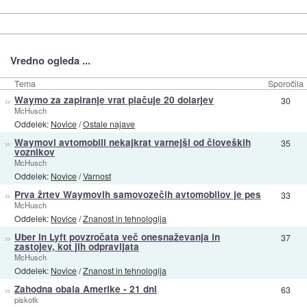
Vredno ogleda ...
Tema
Sporočila
»
Waymo za zapiranje vrat plačuje 20 dolarjev
30
McHusch
Oddelek:
Novice
/
Ostale najave
»
Waymovi avtomobili nekajkrat varnejši od človeških
35
voznikov
McHusch
Oddelek:
Novice
/
Varnost
»
Prva žrtev Waymovih samovozečih avtomobilov je pes
33
McHusch
Oddelek:
Novice
/
Znanost in tehnologija
»
Uber in Lyft povzročata več onesnaževanja in
37
zastojev, kot jih odpravljata
McHusch
Oddelek:
Novice
/
Znanost in tehnologija
»
Zahodna obala Amerike - 21 dni
63
piskotk