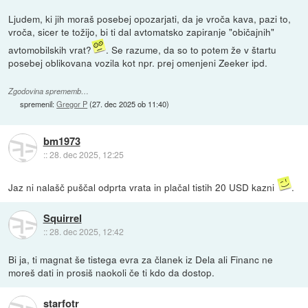
Ljudem, ki jih moraš posebej opozarjati, da je vroča kava, pazi to,
vroča, sicer te tožijo, bi ti dal avtomatsko zapiranje "običajnih"
avtomobilskih vrat?
. Se razume, da so to potem že v štartu
posebej oblikovana vozila kot npr. prej omenjeni Zeeker ipd.
Zgodovina sprememb…
spremenil:
Gregor P
(
27. dec 2025 ob 11:40
)
bm1973
::
28. dec 2025, 12:25
Jaz ni nalašč puščal odprta vrata in plačal tistih 20 USD kazni
.
Squirrel
::
28. dec 2025, 12:42
Bi ja, ti magnat še tistega evra za članek iz Dela ali Financ ne
moreš dati in prosiš naokoli če ti kdo da dostop.
starfotr