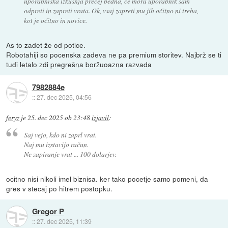
uporabniška izkušnja precej bedna, če mora uporabnik sam
odpreti in zapreti vrata. Ok, vsaj zapreti mu jih očitno ni treba,
kot je očitno in novice.
As to zadet že od potice.
Robotahiji so pocenska zadeva ne pa premium storitev. Najbrž se ti
tudi letalo zdi pregrešna boržuoazna razvada
7982884e
::
27. dec 2025, 04:56
feryz
je
25. dec 2025 ob 23:48
izjavil
:
Saj vejo, kdo ni zaprl vrat.
Naj mu izstavijo račun.
Ne zapiranje vrat ... 100 dolarjev.
ocitno nisi nikoli imel biznisa. ker tako pocetje samo pomeni, da
gres v stecaj po hitrem postopku.
Gregor P
::
27. dec 2025, 11:39