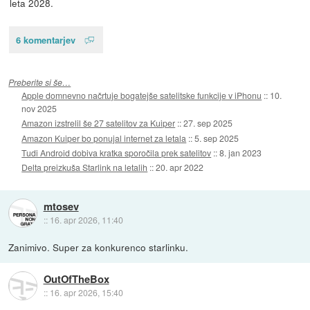
leta 2028.
6 komentarjev
Preberite si še…
Apple domnevno načrtuje bogatejše satelitske funkcije v iPhonu
::
10.
nov 2025
Amazon izstrelil še 27 satelitov za Kuiper
::
27. sep 2025
Amazon Kuiper bo ponujal internet za letala
::
5. sep 2025
Tudi Android dobiva kratka sporočila prek satelitov
::
8. jan 2023
Delta preizkuša Starlink na letalih
::
20. apr 2022
mtosev
::
16. apr 2026, 11:40
Zanimivo. Super za konkurenco starlinku.
OutOfTheBox
::
16. apr 2026, 15:40