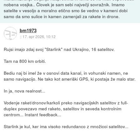
nobena vosjka.. Človek je sam sebi največji sovražnik. Imamo
satelite v vesoljo a moralno etično smo še vedno v kameni dobi
samo da smo sulice in kamen zamenjali za rakete in drone.
bm1973
::
17. apr 2026, 10:12
Rujsi imajo zdaj svoj "Starlink" nad Ukrajino, 16 satelitov.
Tam na 800 km orbiti.
Bediu naj bi imel že v osnovi data kanal, in vohunski namen, ne
samo navigacijo. Ne tako kot ameriški GPS, ki postaja že malo star.
In ja, nova realnost...
Vodenje raket/dronov/karkoli preko navigacijskih satelitov z full-
duplex povezavo med raketo, satelitov in seveda kontrolnim
centrom... Instant feedback...
Starlink je kul, ker ima visoko redundanco z množicoi satelitov...