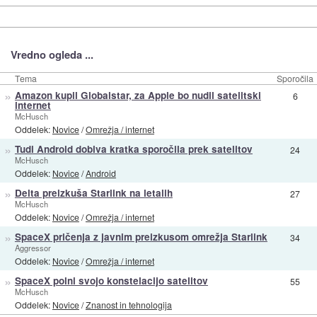
Vredno ogleda ...
Tema
Sporočila
»
Amazon kupil Globalstar, za Apple bo nudil satelitski
6
internet
McHusch
Oddelek:
Novice
/
Omrežja / internet
»
Tudi Android dobiva kratka sporočila prek satelitov
24
McHusch
Oddelek:
Novice
/
Android
»
Delta preizkuša Starlink na letalih
27
McHusch
Oddelek:
Novice
/
Omrežja / internet
»
SpaceX pričenja z javnim preizkusom omrežja Starlink
34
Aggressor
Oddelek:
Novice
/
Omrežja / internet
»
SpaceX polni svojo konstelacijo satelitov
55
McHusch
Oddelek:
Novice
/
Znanost in tehnologija