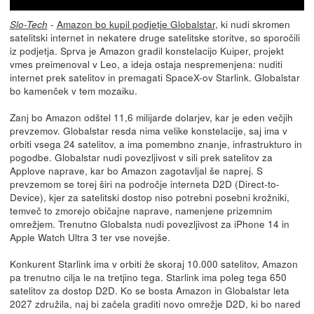
-
Amazon bo kupil podjetje Globalstar
, ki nudi skromen
Slo-Tech
satelitski internet in nekatere druge satelitske storitve, so sporočili
iz podjetja. Sprva je Amazon gradil konstelacijo Kuiper, projekt
vmes preimenoval v Leo, a ideja ostaja nespremenjena: nuditi
internet prek satelitov in premagati SpaceX-ov Starlink. Globalstar
bo kamenček v tem mozaiku.
Zanj bo Amazon odštel 11,6 milijarde dolarjev, kar je eden večjih
prevzemov. Globalstar resda nima velike konstelacije, saj ima v
orbiti vsega 24 satelitov, a ima pomembno znanje, infrastrukturo in
pogodbe. Globalstar nudi povezljivost v sili prek satelitov za
Applove naprave, kar bo Amazon zagotavljal še naprej. S
prevzemom se torej širi na področje interneta D2D (Direct-to-
Device), kjer za satelitski dostop niso potrebni posebni krožniki,
temveč to zmorejo običajne naprave, namenjene prizemnim
omrežjem. Trenutno Globalsta nudi povezljivost za iPhone 14 in
Apple Watch Ultra 3 ter vse novejše.
Konkurent Starlink ima v orbiti že skoraj 10.000 satelitov, Amazon
pa trenutno cilja le na tretjino tega. Starlink ima poleg tega 650
satelitov za dostop D2D. Ko se bosta Amazon in Globalstar leta
2027 združila, naj bi začela graditi novo omrežje D2D, ki bo nared