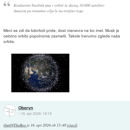
Konkurent Starlink ima v orbiti že skoraj 10.000 satelitov
Amazon pa trenutno cilja le na tretjino tega.
Meni se zdi da kdorkoli pride, dost manevra ne bo imel. Musk je
celotno orbito popolnoma zasmetil. Takole trenutno zgleda naša
orbita.
Oberyn
::
16. apr 2026, 19:15
OutOfTheBox
je
16. apr 2026 ob 15:40
izjavil
: