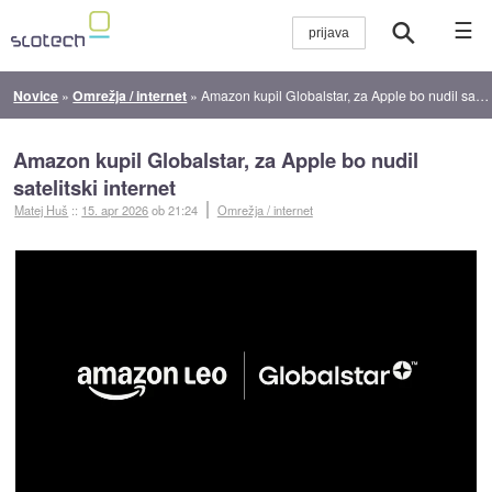
☰
Novice
»
Omrežja / internet
»
Amazon kupil Globalstar, za Apple bo nudil satelitski internet
Amazon kupil Globalstar, za Apple bo nudil
satelitski internet
Matej Huš
::
15. apr 2026
ob 21:24
Omrežja / internet