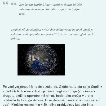
Konkurent Starlink ima v orbiti že skoraj 10.000
satelitov Amazon pa trenutno cilja le na tretjino
tega.
Meni se zdi da kdorkoli pride, dost manevra ne bo imel. Musk je
celotno orbito popolnoma zasmetil. Takole trenutno zgleda naša
orbita.
Po vsej verjetnosti je to šele začetek. Glede na to, da se je Starlink
v zadnjih letih izkazal kot izjemno zmogljivo orožje (in v resnici
druge praktične uporabe niti nima), bodo taka orožja v orbito
postavile tudi druge države, ki so dejansko suverene (niso vazali
zda). Kitajska recimo ima 4-5x toliko prebivalcev kot zda in je