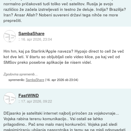
normalno pričakovati tudi toliko več satelitov. Rusija je svojo
različico že začela izstreljevati in testno že deluje. Indija? Brazilija?
Iran? Ansar Allah? Nobeni suvereni državi tega nihče ne more
preprečiti.
SambaShare
::
16. apr 2026, 23:04
Hm hm, kaj pa Starlink/Apple naveza? Hypajo direct to cell že več
kot dve leti. V štartu so obljubljali celo video klice, pa kaj več od
SMSov preko posebne aplikacije še nisem videl.
Zgodovina sprememb…
spremenilo:
SambaShare
(
16. apr 2026 ob 23:04
)
FastWIND
::
17. apr 2026, 09:22
DEjasnko je satelitski internet najbolj priročen za vojskovnaje...
Vojska rabina terenu komunikacijo.. Vsi ostali se lahko
prilagodimo.. Pač smo malo manj konkurečni. Vojska pač sledi
maksimiziranju ubijanja nasprotnika in temu se ne misli odpovedati