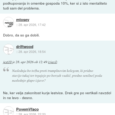
podkupovanja in omembe gospoda 10%, ker si z isto mentaliteto
tudi sam del problema.
mtosev
::
28. apr 2026, 17:42
Dobro, da so ga dobili.
driftwood
::
28. apr 2026, 18:54
jest10
je
28. apr 2026 ob 12:49
izjavil
:
Naslednja bo tožba proti trumplnovim kolegom, ki pridno
stavijo tukaj ter trgujejo po borzah vsakič, predno senilnež poda
naslednjo glupo izjavo?
Ne, ker velja zakonitost kurje lestvice. Drek gre po vertikali navzdol
in ne levo - desno.
PovemVfaco
::
28. apr 2026, 22:20