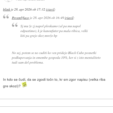
blink
je
28. apr 2026 ob 17:32
izjavil
:
PovemVfaco
je
28. apr 2026 ob 16:49
izjavil
:
Sj mu že zj napol ploskamo (al pa mu napol
odpustimo), k je kanonfuter pa mala ribica, velki
kiti pa grejo skoz mrežo bp
No sej, potem se ne cuditi ko ven pridejo Black Cube posnetki
podkupovanja in omembe gospoda 10%, ker si z isto mentaliteto
tudi sam del problema.
In kdo se čudi, da se zgodi točn to, kr sm zgor napisu (velka riba
gre skozi)?