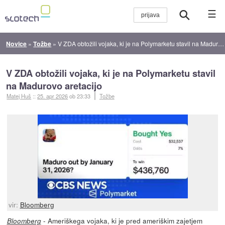
☰
Novice
»
Tožbe
»
V ZDA obtožili vojaka, ki je na Polymarketu stavil na Madurovo aretacijo
V ZDA obtožili vojaka, ki je na Polymarketu stavil
na Madurovo aretacijo
Matej Huš
::
25. apr 2026
ob 23:33
Tožbe
vir:
Bloomberg
- Ameriškega vojaka, ki je pred ameriškim zajetjem
Bloomberg