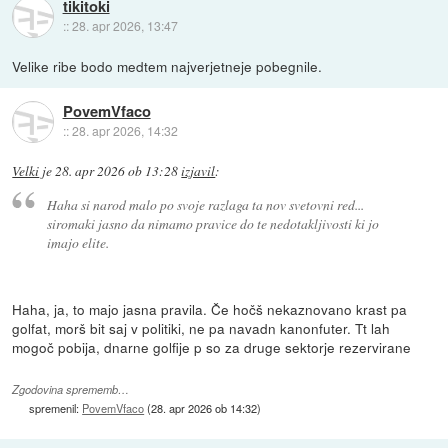
tikitoki
::
28. apr 2026, 13:47
Velike ribe bodo medtem najverjetneje pobegnile.
PovemVfaco
::
28. apr 2026, 14:32
Velki
je
28. apr 2026 ob 13:28
izjavil
:
Haha si narod malo po svoje razlaga ta nov svetovni red...
siromaki jasno da nimamo pravice do te nedotakljivosti ki jo
imajo elite.
Haha, ja, to majo jasna pravila. Če hočš nekaznovano krast pa
golfat, morš bit saj v politiki, ne pa navadn kanonfuter. Tt lah
mogoč pobija, dnarne golfije p so za druge sektorje rezervirane
Zgodovina sprememb…
spremenil:
PovemVfaco
(
28. apr 2026 ob 14:32
)