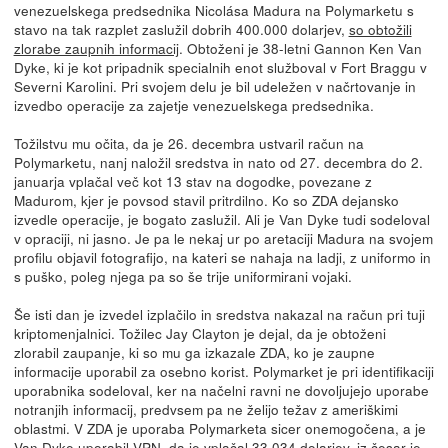
venezuelskega predsednika Nicolása Madura na Polymarketu s
stavo na tak razplet zaslužil dobrih 400.000 dolarjev,
so obtožili
zlorabe zaupnih informacij
. Obtoženi je 38-letni Gannon Ken Van
Dyke, ki je kot pripadnik specialnih enot služboval v Fort Braggu v
Severni Karolini. Pri svojem delu je bil udeležen v načrtovanje in
izvedbo operacije za zajetje venezuelskega predsednika.
Tožilstvu mu očita, da je 26. decembra ustvaril račun na
Polymarketu, nanj naložil sredstva in nato od 27. decembra do 2.
januarja vplačal več kot 13 stav na dogodke, povezane z
Madurom, kjer je povsod stavil pritrdilno. Ko so ZDA dejansko
izvedle operacije, je bogato zaslužil. Ali je Van Dyke tudi sodeloval
v opraciji, ni jasno. Je pa le nekaj ur po aretaciji Madura na svojem
profilu objavil fotografijo, na kateri se nahaja na ladji, z uniformo in
s puško, poleg njega pa so še trije uniformirani vojaki.
Še isti dan je izvedel izplačilo in sredstva nakazal na račun pri tuji
kriptomenjalnici. Tožilec Jay Clayton je dejal, da je obtoženi
zlorabil zaupanje, ki so mu ga izkazale ZDA, ko je zaupne
informacije uporabil za osebno korist. Polymarket je pri identifikaciji
uporabnika sodeloval, ker na načelni ravni ne dovoljujejo uporabe
notranjih informacij, predvsem pa ne želijo težav z ameriškimi
oblastmi. V ZDA je uporaba Polymarketa sicer onemogočena, a je
Van Dyke uporabil VPN, da je vplačal 33.034 dolarjev, iz česar je