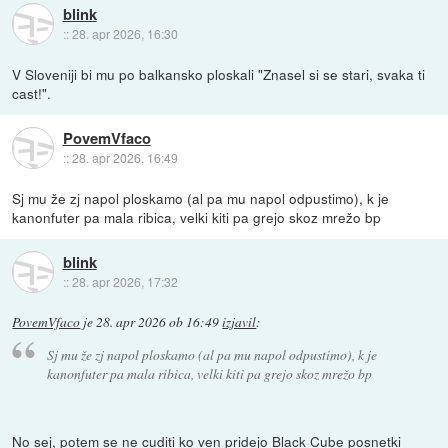
blink
::
28. apr 2026, 16:30
V Sloveniji bi mu po balkansko ploskali "Znasel si se stari, svaka ti
cast!".
PovemVfaco
::
28. apr 2026, 16:49
Sj mu že zj napol ploskamo (al pa mu napol odpustimo), k je
kanonfuter pa mala ribica, velki kiti pa grejo skoz mrežo bp
blink
::
28. apr 2026, 17:32
PovemVfaco
je
28. apr 2026 ob 16:49
izjavil
:
Sj mu že zj napol ploskamo (al pa mu napol odpustimo), k je
kanonfuter pa mala ribica, velki kiti pa grejo skoz mrežo bp
No sej, potem se ne cuditi ko ven pridejo Black Cube posnetki