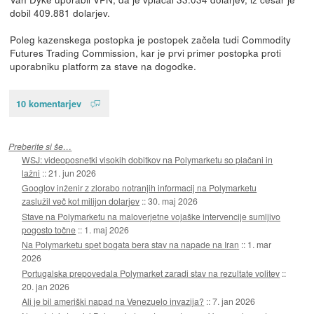
dobil 409.881 dolarjev.
Poleg kazenskega postopka je postopek začela tudi Commodity
Futures Trading Commission, kar je prvi primer postopka proti
uporabniku platform za stave na dogodke.
10 komentarjev
Preberite si še…
WSJ: videoposnetki visokih dobitkov na Polymarketu so plačani in
lažni
::
21. jun 2026
Googlov inženir z zlorabo notranjih informacij na Polymarketu
zaslužil več kot milijon dolarjev
::
30. maj 2026
Stave na Polymarketu na maloverjetne vojaške intervencije sumljivo
pogosto točne
::
1. maj 2026
Na Polymarketu spet bogata bera stav na napade na Iran
::
1. mar
2026
Portugalska prepovedala Polymarket zaradi stav na rezultate volitev
::
20. jan 2026
Ali je bil ameriški napad na Venezuelo invazija?
::
7. jan 2026