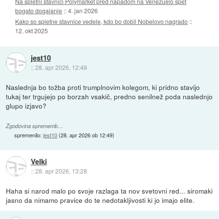
Na spletni stavnici Polymarket pred napadom na Venezuelo spet
bogato dogajanje
::
4. jan 2026
Kako so spletne stavnice vedele, kdo bo dobil Nobelovo nagrado
::
12. okt 2025
jest10
::
28. apr 2026, 12:49
Naslednja bo tožba proti trumplnovim kolegom, ki pridno stavijo
tukaj ter trgujejo po borzah vsakič, predno senilnež poda naslednjo
glupo izjavo?
Zgodovina sprememb…
spremenilo:
jest10
(
28. apr 2026 ob 12:49
)
Velki
::
28. apr 2026, 13:28
Haha si narod malo po svoje razlaga ta nov svetovni red... siromaki
jasno da nimamo pravice do te nedotakljivosti ki jo imajo elite.