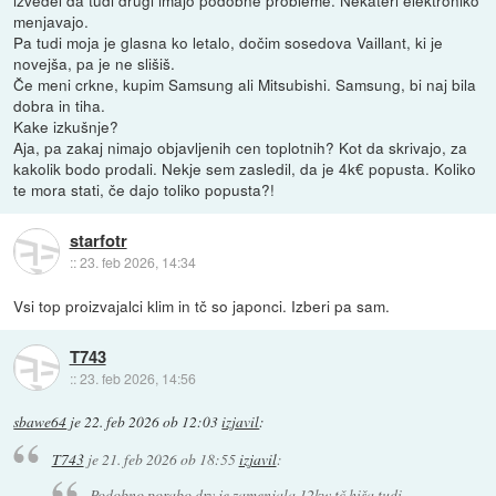
izvedel da tudi drugi imajo podobne probleme. Nekateri elektroniko
menjavajo.
Pa tudi moja je glasna ko letalo, dočim sosedova Vaillant, ki je
novejša, pa je ne slišiš.
Če meni crkne, kupim Samsung ali Mitsubishi. Samsung, bi naj bila
dobra in tiha.
Kake izkušnje?
Aja, pa zakaj nimajo objavljenih cen toplotnih? Kot da skrivajo, za
kakolik bodo prodali. Nekje sem zasledil, da je 4k€ popusta. Koliko
te mora stati, če dajo toliko popusta?!
starfotr
::
23. feb 2026, 14:34
Vsi top proizvajalci klim in tč so japonci. Izberi pa sam.
T743
::
23. feb 2026, 14:56
sbawe64
je
22. feb 2026 ob 12:03
izjavil
:
T743
je
21. feb 2026 ob 18:55
izjavil
:
Podobno porabo drv je zamenjala 12kw tč hiša tudi