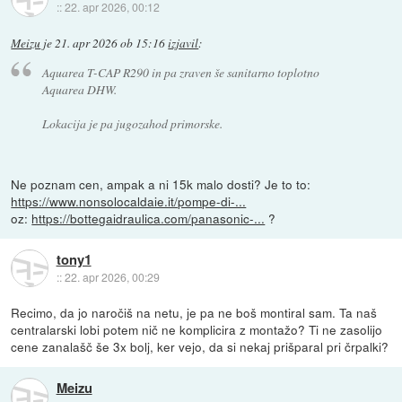
::
22. apr 2026, 00:12
Meizu
je
21. apr 2026 ob 15:16
izjavil
:
Aquarea T-CAP R290 in pa zraven še sanitarno toplotno
Aquarea DHW.
Lokacija je pa jugozahod primorske.
Ne poznam cen, ampak a ni 15k malo dosti? Je to to:
https://www.nonsolocaldaie.it/pompe-di-...
oz:
https://bottegaidraulica.com/panasonic-...
?
tony1
::
22. apr 2026, 00:29
Recimo, da jo naročiš na netu, je pa ne boš montiral sam. Ta naš
centralarski lobi potem nič ne komplicira z montažo? Ti ne zasolijo
cene zanalašč še 3x bolj, ker vejo, da si nekaj prišparal pri črpalki?
Meizu