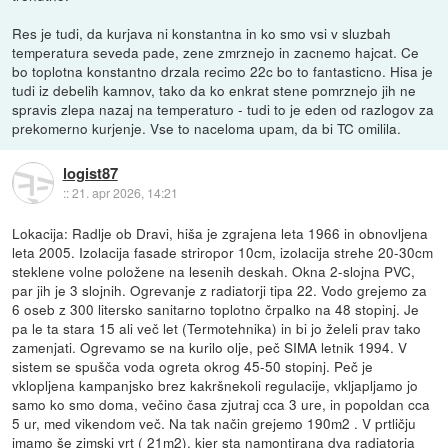
Res je tudi, da kurjava ni konstantna in ko smo vsi v sluzbah
temperatura seveda pade, zene zmrznejo in zacnemo hajcat. Ce
bo toplotna konstantno drzala recimo 22c bo to fantasticno. Hisa je
tudi iz debelih kamnov, tako da ko enkrat stene pomrznejo jih ne
spravis zlepa nazaj na temperaturo - tudi to je eden od razlogov za
prekomerno kurjenje. Vse to naceloma upam, da bi TC omilila.
logist87
::
21. apr 2026, 14:21
Lokacija: Radlje ob Dravi, hiša je zgrajena leta 1966 in obnovljena
leta 2005. Izolacija fasade striropor 10cm, izolacija strehe 20-30cm
steklene volne položene na lesenih deskah. Okna 2-slojna PVC,
par jih je 3 slojnih. Ogrevanje z radiatorji tipa 22. Vodo grejemo za
6 oseb z 300 litersko sanitarno toplotno črpalko na 48 stopinj. Je
pa le ta stara 15 ali več let (Termotehnika) in bi jo želeli prav tako
zamenjati. Ogrevamo se na kurilo olje, peč SIMA letnik 1994. V
sistem se spušča voda ogreta okrog 45-50 stopinj. Peč je
vklopljena kampanjsko brez kakršnekoli regulacije, vkljapljamo jo
samo ko smo doma, večino časa zjutraj cca 3 ure, in popoldan cca
5 ur, med vikendom več. Na tak način grejemo 190m2 . V prtličju
imamo še zimski vrt ( 21m2), kjer sta namontirana dva radiatorja