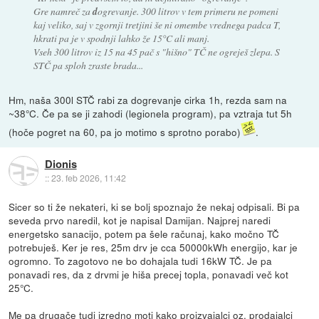
Gre namreč za
d
ogrevanje. 300 litrov v tem primeru ne pomeni
kaj veliko, saj v zgornji tretjini še ni omembe vrednega padca T,
hkrati pa je v spodnji lahko že 15°C ali manj.
Vseh 300 litrov iz 15 na 45 pač s "hišno" TČ ne ogreješ zlepa. S
STČ pa sploh zraste brada...
Hm, naša 300l STČ rabi za dogrevanje cirka 1h, rezda sam na
~38°C. Če pa se ji zahodi (legionela program), pa vztraja tut 5h
(hoče pogret na 60, pa jo motimo s sprotno porabo)
.
Dionis
::
23. feb 2026, 11:42
Sicer so ti že nekateri, ki se bolj spoznajo že nekaj odpisali. Bi pa
seveda prvo naredil, kot je napisal Damijan. Najprej naredi
energetsko sanacijo, potem pa šele računaj, kako močno TČ
potrebuješ. Ker je res, 25m drv je cca 50000kWh energijo, kar je
ogromno. To zagotovo ne bo dohajala tudi 16kW TČ. Je pa
ponavadi res, da z drvmi je hiša precej topla, ponavadi več kot
25°C.
Me pa drugače tudi izredno moti kako proizvajalci oz. prodajalci