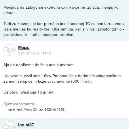
Menjava na zalogo se ekonomsko nikakor ne izplača, menjaj ko
crkne.
Tudi za kasneje je kar priročno imeti posebej TČ za sanitarno vodo,
lažje menjaš ko res ckrne. Obenem pa, ker si v hiši, prostor zanjo -
predvidevam - tudi ni poseben problem.
Meizu
::
21. apr 2026, 14:52
Aja da napišem tule še suma sumarum:
Uglavnem, vzeli smo 16kw Panasoniča z dodatnim zalogovnikom
za manjše špice in lažje uravnavanje (300 litrov).
Celotna investicija 15 jurjev.
Zgodovina sprememb…
spremenil:
Meizu
(
21. apr 2026 ob 14:52
)
logist87