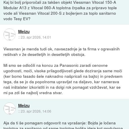
Kaj bi bolj priporočali za takšen objekt Viessman Vitocal 150-A
Modular A13 z Vitocal 060-A toplotna črpalka za pripravo tople
vode ali Viessman Vitocal 200-S z bojlerjem za toplo sanitarno
vodo Tesy EV?
Meizu
::
23. apr 2026, 14:01
Viessman je menda tudi ok, navsezadnje je ta firma v ogrevalnih
rešitvah v že desetletjih in desetletjih obstoja.
Mi smo se odločili na koncu za Panasonic zaradi cenovne
ugodnosti, moči, visoke prilagodljivosti glede doziranja same moči
(ker bomo fasado šele naknadno našpricali na bajto) in predvsem
tega, da se jo da popolnoma upravljat na daljavo, kar namerava
naš inštalater izkoristiti in na dolgi rok pomagat vzdrževat, kar se
mi pa zdi še najbolj vredna stvar.
Meizu
::
23. apr 2026, 14:06
Aja da ti še pomagam odgovorit na vprašanje: Bojda je ločena
toplotna za sanitarno od same toplotne boljša ideja kot modularna