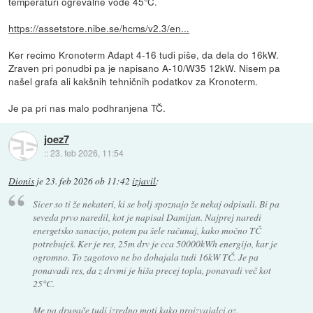
temperaturi ogrevalne vode 45°C.
https://assetstore.nibe.se/hcms/v2.3/en...
Ker recimo Kronoterm Adapt 4-16 tudi piše, da dela do 16kW.
Zraven pri ponudbi pa je napisano A-10/W35 12kW. Nisem pa
našel grafa ali kakšnih tehničnih podatkov za Kronoterm.
Je pa pri nas malo podhranjena TČ.
joez7
::
23. feb 2026, 11:54
Dionis
je
23. feb 2026 ob 11:42
izjavil
:
Sicer so ti že nekateri, ki se bolj spoznajo že nekaj odpisali. Bi pa
seveda prvo naredil, kot je napisal Damijan. Najprej naredi
energetsko sanacijo, potem pa šele računaj, kako močno TČ
potrebuješ. Ker je res, 25m drv je cca 50000kWh energijo, kar je
ogromno. To zagotovo ne bo dohajala tudi 16kW TČ. Je pa
ponavadi res, da z drvmi je hiša precej topla, ponavadi več kot
25°C.
Me pa drugače tudi izredno moti kako proizvajalci oz.