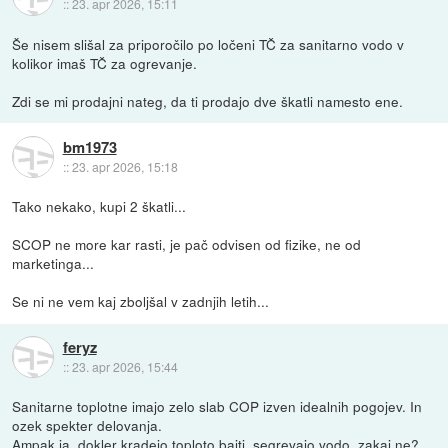
::
23. apr 2026, 15:11
Še nisem slišal za priporočilo po ločeni TČ za sanitarno vodo v
kolikor imaš TČ za ogrevanje.
Zdi se mi prodajni nateg, da ti prodajo dve škatli namesto ene.
bm1973
::
23. apr 2026, 15:18
Tako nekako, kupi 2 škatli...
SCOP ne more kar rasti, je pač odvisen od fizike, ne od
marketinga...
Se ni ne vem kaj zboljšal v zadnjih letih...
feryz
::
23. apr 2026, 15:44
Sanitarne toplotne imajo zelo slab COP izven idealnih pogojev. In
ozek spekter delovanja.
Ampak ja, dokler kradejo toploto bajti, segrevajo vodo, zakaj ne?