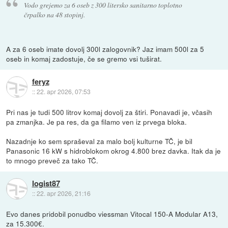
Vodo grejemo za 6 oseb z 300 litersko sanitarno toplotno
črpalko na 48 stopinj.
A za 6 oseb imate dovolj 300l zalogovnik? Jaz imam 500l za 5
oseb in komaj zadostuje, če se gremo vsi tuširat.
feryz
::
22. apr 2026, 07:53
Pri nas je tudi 500 litrov komaj dovolj za štiri. Ponavadi je, včasih
pa zmanjka. Je pa res, da ga filamo ven iz prvega bloka.
Nazadnje ko sem spraševal za malo bolj kulturne TČ, je bil
Panasonic 16 kW s hidroblokom okrog 4.800 brez davka. Itak da je
to mnogo preveč za tako TČ.
logist87
::
22. apr 2026, 21:16
Evo danes pridobil ponudbo viessman Vitocal 150-A Modular A13,
za 15.300€.