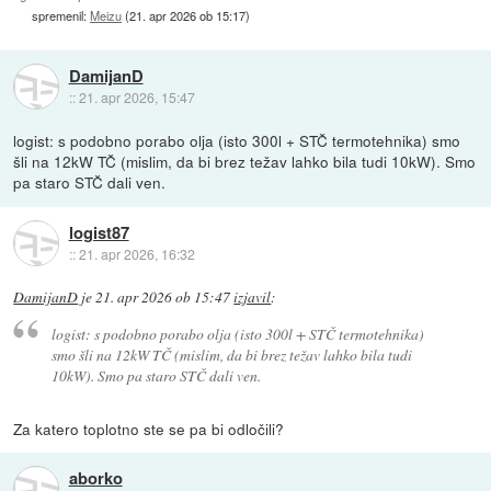
spremenil:
Meizu
(
21. apr 2026 ob 15:17
)
DamijanD
::
21. apr 2026, 15:47
logist: s podobno porabo olja (isto 300l + STČ termotehnika) smo
šli na 12kW TČ (mislim, da bi brez težav lahko bila tudi 10kW). Smo
pa staro STČ dali ven.
logist87
::
21. apr 2026, 16:32
DamijanD
je
21. apr 2026 ob 15:47
izjavil
:
logist: s podobno porabo olja (isto 300l + STČ termotehnika)
smo šli na 12kW TČ (mislim, da bi brez težav lahko bila tudi
10kW). Smo pa staro STČ dali ven.
Za katero toplotno ste se pa bi odločili?
aborko