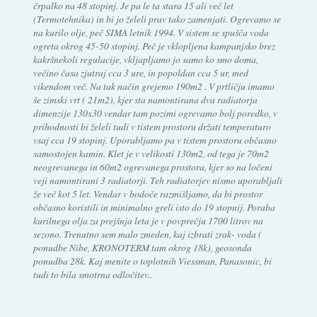
črpalko na 48 stopinj. Je pa le ta stara 15 ali več let
(Termotehnika) in bi jo želeli prav tako zamenjati. Ogrevamo se
na kurilo olje, peč SIMA letnik 1994. V sistem se spušča voda
ogreta okrog 45-50 stopinj. Peč je vklopljena kampanjsko brez
kakršnekoli regulacije, vkljapljamo jo samo ko smo doma,
večino časa zjutraj cca 3 ure, in popoldan cca 5 ur, med
vikendom več. Na tak način grejemo 190m2 . V prtličju imamo
še zimski vrt ( 21m2), kjer sta namontirana dva radiatorja
dimenzije 130x30 vendar tam pozimi ogrevamo bolj poredko, v
prihodnosti bi želeli tudi v tistem prostoru držati temperaturo
vsaj cca 19 stopinj. Uporabljamo pa v tistem prostoru občasno
samostojen kamin. Klet je v velikosti 130m2, od tega je 70m2
neogrevanega in 60m2 ogrevanega prostora, kjer so na ločeni
veji namontirani 3 radiatorji. Teh radiatorjev nismo uporabljali
že več kot 5 let. Vendar v bodoče razmišljamo, da bi prostor
občasno koristili in minimalno greli isto do 19 stopnij. Poraba
kurilnega olja za prejšnja leta je v povprečju 1700 litrov na
sezono. Trenutno sem malo zmeden, kaj izbrati zrak- voda (
ponudbe Nibe, KRONOTERM tam okrog 18k), geosonda
ponudba 28k. Kaj menite o toplotnih Viessman, Panasonic, bi
tudi to bila smotrna odločitev..