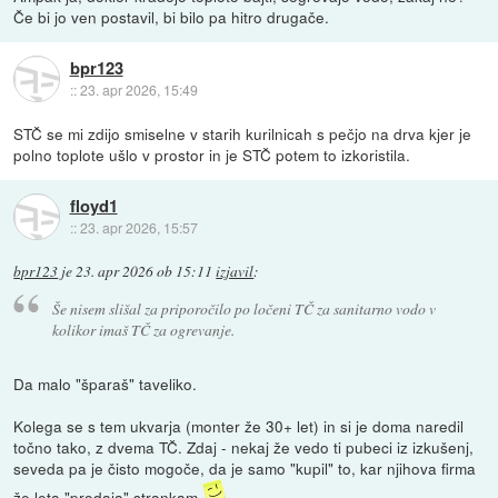
Če bi jo ven postavil, bi bilo pa hitro drugače.
bpr123
::
23. apr 2026, 15:49
STČ se mi zdijo smiselne v starih kurilnicah s pečjo na drva kjer je
polno toplote ušlo v prostor in je STČ potem to izkoristila.
floyd1
::
23. apr 2026, 15:57
bpr123
je
23. apr 2026 ob 15:11
izjavil
:
Še nisem slišal za priporočilo po ločeni TČ za sanitarno vodo v
kolikor imaš TČ za ogrevanje.
Da malo "šparaš" taveliko.
Kolega se s tem ukvarja (monter že 30+ let) in si je doma naredil
točno tako, z dvema TČ. Zdaj - nekaj že vedo ti pubeci iz izkušenj,
seveda pa je čisto mogoče, da je samo "kupil" to, kar njihova firma
že leta "prodaja" strankam
.