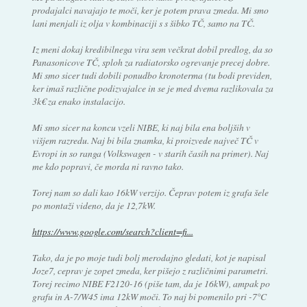
prodajalci navajajo te moči, ker je potem prava zmeda. Mi smo
lani menjali iz olja v kombinaciji s s šibko TČ, samo na TČ.
Iz meni dokaj kredibilnega vira sem večkrat dobil predlog, da so
Panasonicove TČ, sploh za radiatorsko ogrevanje precej dobre.
Mi smo sicer tudi dobili ponudbo kronoterma (tu bodi previden,
ker imaš različne podizvajalce in se je med dvema razlikovala za
3k€ za enako instalacijo.
Mi smo sicer na koncu vzeli NIBE, ki naj bila ena boljših v
višjem razredu. Naj bi bila znamka, ki proizvede največ TČ v
Evropi in so ranga (Volkswagen - v starih časih na primer). Naj
me kdo popravi, če morda ni ravno tako.
Torej nam so dali kao 16kW verzijo. Čeprav potem iz grafa šele
po montaži videno, da je 12,7kW.
https://www.google.com/search?client=fi...
Tako, da je po moje tudi bolj merodajno gledati, kot je napisal
Joze7, ceprav je zopet zmeda, ker pišejo z različnimi parametri.
Torej recimo NIBE F2120-16 (piše tam, da je 16kW), ampak po
grafu in A-7/W45 ima 12kW moči. To naj bi pomenilo pri -7°C