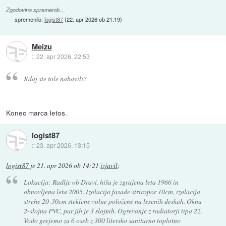
Zgodovina sprememb…
spremenilo:
logist87
(
22. apr 2026 ob 21:19
)
Meizu
::
22. apr 2026, 22:53
Kdaj ste tole nabavili?
Konec marca letos.
logist87
::
23. apr 2026, 13:15
logist87
je
21. apr 2026 ob 14:21
izjavil
:
Lokacija: Radlje ob Dravi, hiša je zgrajena leta 1966 in
obnovljena leta 2005. Izolacija fasade striropor 10cm, izolacija
strehe 20-30cm steklene volne položene na lesenih deskah. Okna
2-slojna PVC, par jih je 3 slojnih. Ogrevanje z radiatorji tipa 22.
Vodo grejemo za 6 oseb z 300 litersko sanitarno toplotno