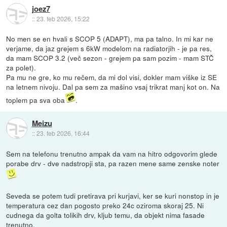
joez7
::
23. feb 2026, 15:22
No men se en hvali s SCOP 5 (ADAPT), ma pa talno. In mi kar ne
verjame, da jaz grejem s 6kW modelom na radiatorjih - je pa res,
da mam SCOP 3.2 (več sezon - grejem pa sam pozim - mam STČ
za polet).
Pa mu ne gre, ko mu rečem, da mi dol visi, dokler mam viške iz SE
na letnem nivoju. Dal pa sem za mašino vsaj trikrat manj kot on. Na
toplem pa sva oba
.
Meizu
::
23. feb 2026, 16:44
Sem na telefonu trenutno ampak da vam na hitro odgovorim glede
porabe drv - dve nadstropji sta, pa razen mene same zenske noter
Seveda se potem tudi pretirava pri kurjavi, ker se kuri nonstop in je
temperatura cez dan pogosto preko 24c oziroma skoraj 25. Ni
cudnega da golta tolikih drv, kljub temu, da objekt nima fasade
trenutno.