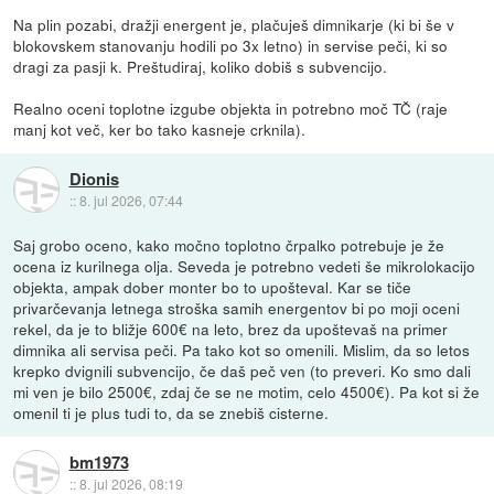
Na plin pozabi, dražji energent je, plačuješ dimnikarje (ki bi še v
blokovskem stanovanju hodili po 3x letno) in servise peči, ki so
dragi za pasji k. Preštudiraj, koliko dobiš s subvencijo.
Realno oceni toplotne izgube objekta in potrebno moč TČ (raje
manj kot več, ker bo tako kasneje crknila).
Dionis
::
8. jul 2026, 07:44
Saj grobo oceno, kako močno toplotno črpalko potrebuje je že
ocena iz kurilnega olja. Seveda je potrebno vedeti še mikrolokacijo
objekta, ampak dober monter bo to upošteval. Kar se tiče
privarčevanja letnega stroška samih energentov bi po moji oceni
rekel, da je to bližje 600€ na leto, brez da upoštevaš na primer
dimnika ali servisa peči. Pa tako kot so omenili. Mislim, da so letos
krepko dvignili subvencijo, če daš peč ven (to preveri. Ko smo dali
mi ven je bilo 2500€, zdaj če se ne motim, celo 4500€). Pa kot si že
omenil ti je plus tudi to, da se znebiš cisterne.
bm1973
::
8. jul 2026, 08:19