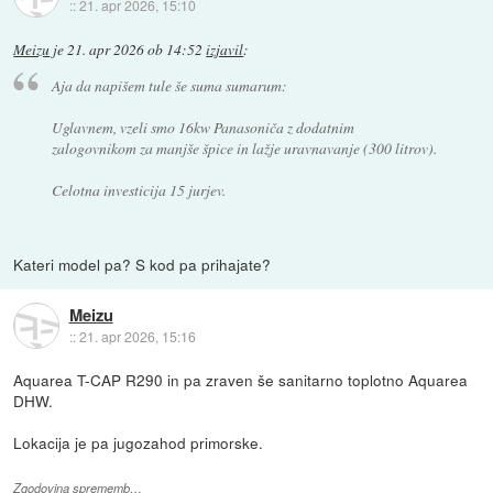
::
21. apr 2026, 15:10
Meizu
je
21. apr 2026 ob 14:52
izjavil
:
Aja da napišem tule še suma sumarum:
Uglavnem, vzeli smo 16kw Panasoniča z dodatnim
zalogovnikom za manjše špice in lažje uravnavanje (300 litrov).
Celotna investicija 15 jurjev.
Kateri model pa? S kod pa prihajate?
Meizu
::
21. apr 2026, 15:16
Aquarea T-CAP R290 in pa zraven še sanitarno toplotno Aquarea
DHW.
Lokacija je pa jugozahod primorske.
Zgodovina sprememb…