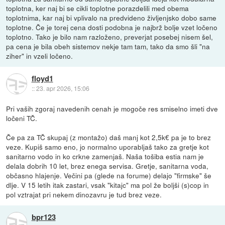
toplotna, ker naj bi se cikli toplotne porazdelili med obema
toplotnima, kar naj bi vplivalo na predvideno življenjsko dobo same
toplotne. Če je torej cena dosti podobna je najbrž bolje vzet ločeno
toplotno. Tako je bilo nam razloženo, preverjat posebej nisem šel,
pa cena je bila obeh sistemov nekje tam tam, tako da smo šli "na
ziher" in vzeli ločeno.
floyd1
::
23. apr 2026, 15:06
Pri vaših zgoraj navedenih cenah je mogoče res smiselno imeti dve
ločeni TČ.
Če pa za TČ skupaj (z montažo) daš manj kot 2,5k€ pa je to brez
veze. Kupiš samo eno, jo normalno uporabljaš tako za gretje kot
sanitarno vodo in ko crkne zamenjaš. Naša tošiba estia nam je
delala dobrih 10 let, brez enega servisa. Gretje, sanitarna voda,
občasno hlajenje. Večini pa (glede na forume) delajo "firmske" še
dlje. V 15 letih itak zastari, vsak "kitajc" ma pol že boljši (s)cop in
pol vztrajat pri nekem dinozavru je tud brez veze.
bpr123