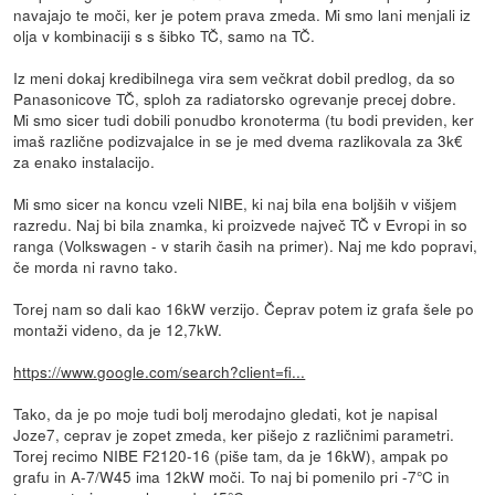
navajajo te moči, ker je potem prava zmeda. Mi smo lani menjali iz
olja v kombinaciji s s šibko TČ, samo na TČ.
Iz meni dokaj kredibilnega vira sem večkrat dobil predlog, da so
Panasonicove TČ, sploh za radiatorsko ogrevanje precej dobre.
Mi smo sicer tudi dobili ponudbo kronoterma (tu bodi previden, ker
imaš različne podizvajalce in se je med dvema razlikovala za 3k€
za enako instalacijo.
Mi smo sicer na koncu vzeli NIBE, ki naj bila ena boljših v višjem
razredu. Naj bi bila znamka, ki proizvede največ TČ v Evropi in so
ranga (Volkswagen - v starih časih na primer). Naj me kdo popravi,
če morda ni ravno tako.
Torej nam so dali kao 16kW verzijo. Čeprav potem iz grafa šele po
montaži videno, da je 12,7kW.
https://www.google.com/search?client=fi...
Tako, da je po moje tudi bolj merodajno gledati, kot je napisal
Joze7, ceprav je zopet zmeda, ker pišejo z različnimi parametri.
Torej recimo NIBE F2120-16 (piše tam, da je 16kW), ampak po
grafu in A-7/W45 ima 12kW moči. To naj bi pomenilo pri -7°C in