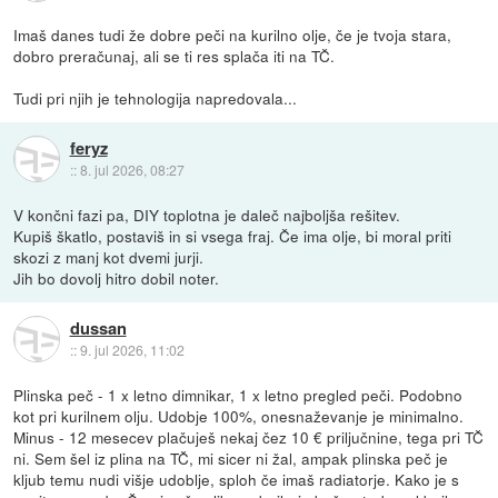
Imaš danes tudi že dobre peči na kurilno olje, če je tvoja stara,
dobro preračunaj, ali se ti res splača iti na TČ.
Tudi pri njih je tehnologija napredovala...
feryz
::
8. jul 2026, 08:27
V končni fazi pa, DIY toplotna je daleč najboljša rešitev.
Kupiš škatlo, postaviš in si vsega fraj. Če ima olje, bi moral priti
skozi z manj kot dvemi jurji.
Jih bo dovolj hitro dobil noter.
dussan
::
9. jul 2026, 11:02
Plinska peč - 1 x letno dimnikar, 1 x letno pregled peči. Podobno
kot pri kurilnem olju. Udobje 100%, onesnaževanje je minimalno.
Minus - 12 mesecev plačuješ nekaj čez 10 € priljučnine, tega pri TČ
ni. Sem šel iz plina na TČ, mi sicer ni žal, ampak plinska peč je
kljub temu nudi višje udoblje, sploh če imaš radiatorje. Kako je s