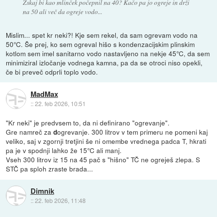
Zskaj bi kao mlinček počepnil na 40? Kačo pa jo ogreje in drži
na 50 ali več da ogreje vodo...
Mislim... spet kr neki?! Kje sem rekel, da sam ogrevam vodo na
50°C. Še prej, ko sem ogreval hišo s kondenzacijskim plinskim
kotlom sem imel sanitarno vodo nastavljeno na nekje 45°C, da sem
minimiziral izločanje vodnega kamna, pa da se otroci niso opekli,
če bi preveč odprli toplo vodo.
MadMax
::
22. feb 2026, 10:51
"Kr neki" je predvsem to, da ni definirano "ogrevanje".
Gre namreč za
ogrevanje. 300 litrov v tem primeru ne pomeni kaj
d
veliko, saj v zgornji tretjini še ni omembe vrednega padca T, hkrati
pa je v spodnji lahko že 15°C ali manj.
Vseh 300 litrov iz 15 na 45 pač s "hišno" TČ ne ogreješ zlepa. S
STČ pa sploh zraste brada...
Dimnik
::
22. feb 2026, 11:48