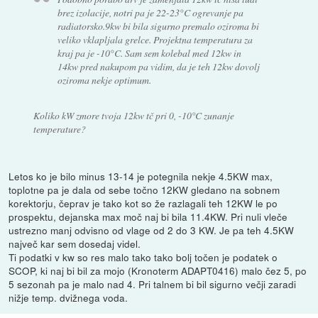
brez izolacije, notri pa je 22-23°C ogrevanje pa
radiatorsko.9kw bi bila sigurno premalo oziroma bi
veliko vklapljala grelce. Projektna temperatura za
kraj pa je -10°C. Sam sem kolebal med 12kw in
14kw pred nakupom pa vidim, da je teh 12kw dovolj
oziroma nekje optimum.
Koliko kW zmore tvoja 12kw tč pri 0, -10°C zunanje
temperature?
Letos ko je bilo minus 13-14 je potegnila nekje 4.5KW max,
toplotne pa je dala od sebe točno 12KW gledano na sobnem
korektorju, čeprav je tako kot so že razlagali teh 12KW le po
prospektu, dejanska max moč naj bi bila 11.4KW. Pri nuli vleče
ustrezno manj odvisno od vlage od 2 do 3 KW. Je pa teh 4.5KW
največ kar sem dosedaj videl.
Ti podatki v kw so res malo tako tako bolj točen je podatek o
SCOP, ki naj bi bil za mojo (Kronoterm ADAPT0416) malo čez 5, po
5 sezonah pa je malo nad 4. Pri talnem bi bil sigurno večji zaradi
nižje temp. dvižnega voda.