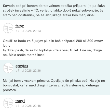
Seveda boš pri letnem obratovalnem strošku prišparal (te pa čaka
strošek investicije v TČ; verjetno lahko dobiš nekaj subvencije, če
staro peč odstraniš), pa še svinjskega zraka boš manj dihal.
feryz
::
7. jul 2026, 22:13
Osušili te bodo za 5 jurjev plus in boš prišparal 200 ali 300 evrov
letno.
In držal pesti, da se bo toplotna vrtela vsaj 10 let. Ene se, druge
ne. Malo sreče moraš imeti.
greytex
::
7. jul 2026, 22:36
Menjal bom v vsakem primeru. Opcija je še plinska peč. Na olju ne
bom ostal, ker si med drugimi želim znebiti cisterne iz kletnega
prostora.
tony1
::
7. jul 2026, 22:46