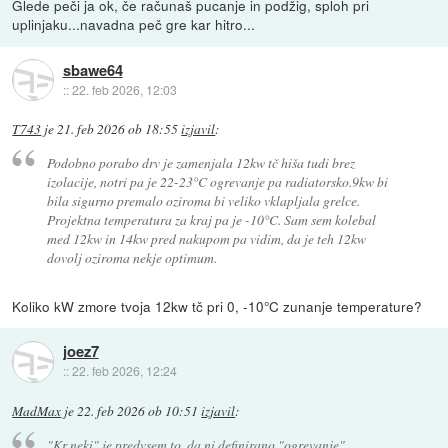
Glede peči ja ok, če računaš pucanje in podžig, sploh pri
uplinjaku...navadna peč gre kar hitro...
sbawe64
::
22. feb 2026, 12:03
T743
je
21. feb 2026 ob 18:55
izjavil
:
Podobno porabo drv je zamenjala 12kw tč hiša tudi brez
izolacije, notri pa je 22-23°C ogrevanje pa radiatorsko.9kw bi
bila sigurno premalo oziroma bi veliko vklapljala grelce.
Projektna temperatura za kraj pa je -10°C. Sam sem kolebal
med 12kw in 14kw pred nakupom pa vidim, da je teh 12kw
dovolj oziroma nekje optimum.
Koliko kW zmore tvoja 12kw tč pri 0, -10°C zunanje temperature?
joez7
::
22. feb 2026, 12:24
MadMax
je
22. feb 2026 ob 10:51
izjavil
:
"Kr neki" je predvsem to, da ni definirano "ogrevanje".