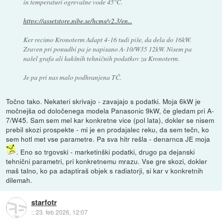
in temperaturi ogrevalne vode 45°C.
https://assetstore.nibe.se/hcms/v2.3/en...
Ker recimo Kronoterm Adapt 4-16 tudi piše, da dela do 16kW.
Zraven pri ponudbi pa je napisano A-10/W35 12kW. Nisem pa
našel grafa ali kakšnih tehničnih podatkov za Kronoterm.
Je pa pri nas malo podhranjena TČ.
Točno tako. Nekateri skrivajo - zavajajo s podatki. Moja 6kW je
močnejša od določenega modela Panasonic 9kW, če gledam pri A-
7/W45. Sam sem mel kar konkretne vice (pol lata), dokler se nisem
prebil skozi prospekte - mi je en prodajalec reku, da sem tečn, ko
sem hotl met vse parametre. Pa sva hitr rešla - denarnca JE moja
. Eno so trgovski - marketinški podatki, drugo pa dejanski
tehnični parametri, pri konkretnemu mrazu. Vse gre skozi, dokler
maš talno, ko pa adaptiraš objek s radiatorji, si kar v konkretnih
dilemah.
starfotr
::
23. feb 2026, 12:07