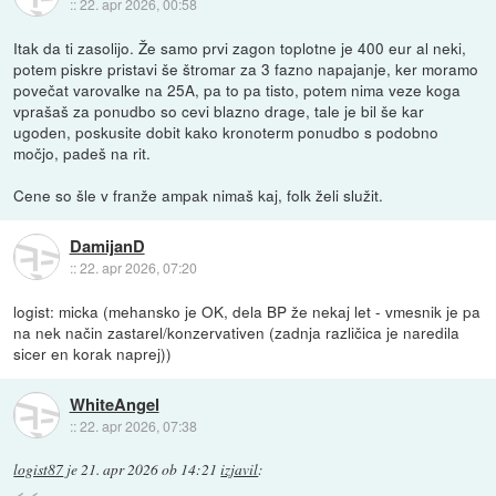
::
22. apr 2026, 00:58
Itak da ti zasolijo. Že samo prvi zagon toplotne je 400 eur al neki,
potem piskre pristavi še štromar za 3 fazno napajanje, ker moramo
povečat varovalke na 25A, pa to pa tisto, potem nima veze koga
vprašaš za ponudbo so cevi blazno drage, tale je bil še kar
ugoden, poskusite dobit kako kronoterm ponudbo s podobno
močjo, padeš na rit.
Cene so šle v franže ampak nimaš kaj, folk želi služit.
DamijanD
::
22. apr 2026, 07:20
logist: micka (mehansko je OK, dela BP že nekaj let - vmesnik je pa
na nek način zastarel/konzervativen (zadnja različica je naredila
sicer en korak naprej))
WhiteAngel
::
22. apr 2026, 07:38
logist87
je
21. apr 2026 ob 14:21
izjavil
: