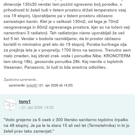
dimenzije 130x30 vendar tam pozimi ogrevamo bolj poredko, v
prihodnosti bi želeli tudi v tistem prostoru držati temperaturo vsaj
cca 19 stopinj. Uporabljamo pa v tistem prostoru občasno
samostojen kamin. Klet je v velikosti 130m2, od tega je 70m2
neogrevanega in 60m2 ogrevanega prostora, kjer so na ločeni veji
namontirani 3 radiatorji. Teh radiatorjev nismo uporabljali že več
kot 5 let. Vendar v bodoče razmišljamo, da bi prostor občasno
koristili in minimalno greli isto do 19 stopnij. Poraba kurilnega olja
za prejšnja leta je v povprečju 1700 litrov na sezono. Trenutno sem
malo zmeden, kaj izbrati zrak- voda ( ponudbe Nibe, KRONOTERM
tam okrog 18k), geosonda ponudba 28k. Kaj menite o toplotnih
Viessman, Panasonic, bi tudi to bila smotrna odločitev..
Zgodovina sprememb…
spremenilo:
logist87
(
21. apr 2026 ob 14:25
)
tony1
::
21. apr 2026, 14:25
"Vodo grejemo za 6 oseb z 300 litersko sanitarno toplotno črpalko
na 48 stopinj. Je pa le ta stara 15 ali več let (Termotehnika) in bi jo
želeli prav tako zamenjati."