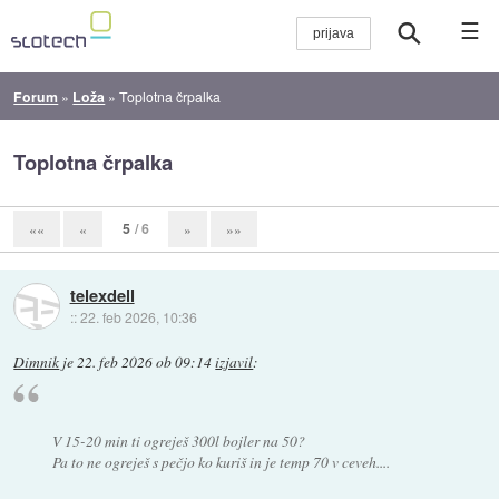
☰
Forum
»
Loža
»
Toplotna črpalka
Toplotna črpalka
5
/ 6
««
«
»
»»
telexdell
::
22. feb 2026, 10:36
Dimnik
je
22. feb 2026 ob 09:14
izjavil
:
V 15-20 min ti ogreješ 300l bojler na 50?
Pa to ne ogreješ s pečjo ko kuriš in je temp 70 v ceveh....