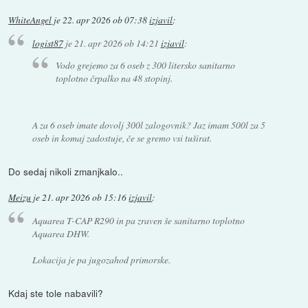
WhiteAngel
je
22. apr 2026 ob 07:38
izjavil
:
logist87
je
21. apr 2026 ob 14:21
izjavil
:
Vodo grejemo za 6 oseb z 300 litersko sanitarno
toplotno črpalko na 48 stopinj.
A za 6 oseb imate dovolj 300l zalogovnik? Jaz imam 500l za 5
oseb in komaj zadostuje, če se gremo vsi tuširat.
Do sedaj nikoli zmanjkalo..
Meizu
je
21. apr 2026 ob 15:16
izjavil
:
Aquarea T-CAP R290 in pa zraven še sanitarno toplotno
Aquarea DHW.
Lokacija je pa jugozahod primorske.
Kdaj ste tole nabavili?