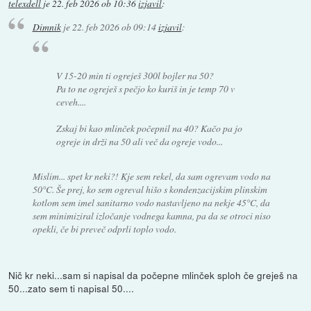
telexdell
je
22. feb 2026 ob 10:36
izjavil
:
Dimnik
je
22. feb 2026 ob 09:14
izjavil
:
V 15-20 min ti ogreješ 300l bojler na 50?
Pa to ne ogreješ s pečjo ko kuriš in je temp 70 v
ceveh....
Zskaj bi kao mlinček počepnil na 40? Kačo pa jo
ogreje in drži na 50 ali več da ogreje vodo...
Mislim... spet kr neki?! Kje sem rekel, da sam ogrevam vodo na
50°C. Še prej, ko sem ogreval hišo s kondenzacijskim plinskim
kotlom sem imel sanitarno vodo nastavljeno na nekje 45°C, da
sem minimiziral izločanje vodnega kamna, pa da se otroci niso
opekli, če bi preveč odprli toplo vodo.
Nič kr neki...sam si napisal da počepne mlinček sploh če greješ na
50...zato sem ti napisal 50....