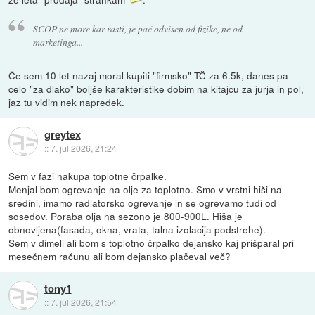
SCOP ne more kar rasti, je pač odvisen od fizike, ne od
marketinga...
Če sem 10 let nazaj moral kupiti "firmsko" TČ za 6.5k, danes pa
celo "za dlako" boljše karakteristike dobim na kitajcu za jurja in pol,
jaz tu vidim nek napredek.
greytex
::
7. jul 2026, 21:24
Sem v fazi nakupa toplotne črpalke.
Menjal bom ogrevanje na olje za toplotno. Smo v vrstni hiši na
sredini, imamo radiatorsko ogrevanje in se ogrevamo tudi od
sosedov. Poraba olja na sezono je 800-900L. Hiša je
obnovljena(fasada, okna, vrata, talna izolacija podstrehe).
Sem v dimeli ali bom s toplotno črpalko dejansko kaj prišparal pri
mesečnem računu ali bom dejansko plačeval več?
tony1
::
7. jul 2026, 21:54