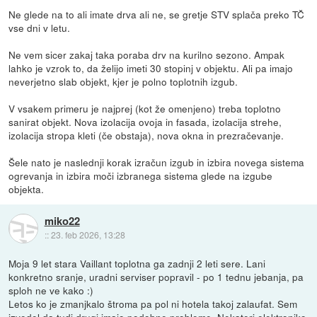
Ne glede na to ali imate drva ali ne, se gretje STV splača preko TČ
vse dni v letu.
Ne vem sicer zakaj taka poraba drv na kurilno sezono. Ampak
lahko je vzrok to, da želijo imeti 30 stopinj v objektu. Ali pa imajo
neverjetno slab objekt, kjer je polno toplotnih izgub.
V vsakem primeru je najprej (kot že omenjeno) treba toplotno
sanirat objekt. Nova izolacija ovoja in fasada, izolacija strehe,
izolacija stropa kleti (če obstaja), nova okna in prezračevanje.
Šele nato je naslednji korak izračun izgub in izbira novega sistema
ogrevanja in izbira moči izbranega sistema glede na izgube
objekta.
miko22
::
23. feb 2026, 13:28
Moja 9 let stara Vaillant toplotna ga zadnji 2 leti sere. Lani
konkretno sranje, uradni serviser popravil - po 1 tednu jebanja, pa
sploh ne ve kako :)
Letos ko je zmanjkalo štroma pa pol ni hotela takoj zalaufat. Sem