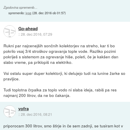
Zgodovina sprememb…
spremenilo:
jype
(
28. dec 2016 ob 01:57
)
Go-ahead
::
28. dec 2016, 07:29
Rukni par najcenejših sončnih kolektorjev na streho, kar ti bo
pokrilo vsaj 3/4 stroškov ogravanja tople vode. Razliko pozimi
pokriješ s sistemom za ogrevanje hiše, poleti, če je kakšen dan
slabo vreme, pa priklopiš na elektriko.
Vsi ostalu super duper kolektorji, ki delujejo tudi na lunine žarke so
pravljice.
Tudi toplotna črpalka za toplo vodo ni slaba ideja, rabiš pa res
najmanj 200 litrov, da ne bo čakanja.
vofra
::
28. dec 2016, 08:21
priporocam 300 litrov, smo štirje in če sem zadnji, se tusiram kot v