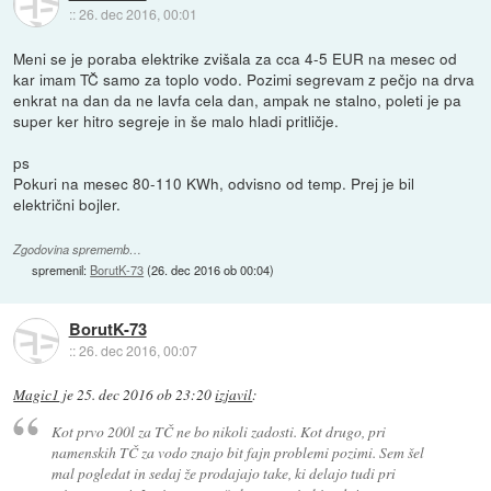
::
26. dec 2016, 00:01
Meni se je poraba elektrike zvišala za cca 4-5 EUR na mesec od
kar imam TČ samo za toplo vodo. Pozimi segrevam z pečjo na drva
enkrat na dan da ne lavfa cela dan, ampak ne stalno, poleti je pa
super ker hitro segreje in še malo hladi pritličje.
ps
Pokuri na mesec 80-110 KWh, odvisno od temp. Prej je bil
električni bojler.
Zgodovina sprememb…
spremenil:
BorutK-73
(
26. dec 2016 ob 00:04
)
BorutK-73
::
26. dec 2016, 00:07
Magic1
je
25. dec 2016 ob 23:20
izjavil
:
Kot prvo 200l za TČ ne bo nikoli zadosti. Kot drugo, pri
namenskih TČ za vodo znajo bit fajn problemi pozimi. Sem šel
mal pogledat in sedaj že prodajajo take, ki delajo tudi pri