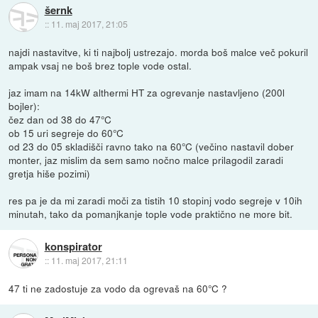
šernk
::
11. maj 2017, 21:05
najdi nastavitve, ki ti najbolj ustrezajo. morda boš malce več pokuril
ampak vsaj ne boš brez tople vode ostal.
jaz imam na 14kW althermi HT za ogrevanje nastavljeno (200l
bojler):
čez dan od 38 do 47°C
ob 15 uri segreje do 60°C
od 23 do 05 skladišči ravno tako na 60°C (večino nastavil dober
monter, jaz mislim da sem samo nočno malce prilagodil zaradi
gretja hiše pozimi)
res pa je da mi zaradi moči za tistih 10 stopinj vodo segreje v 10ih
minutah, tako da pomanjkanje tople vode praktično ne more bit.
konspirator
::
11. maj 2017, 21:11
47 ti ne zadostuje za vodo da ogrevaš na 60°C ?