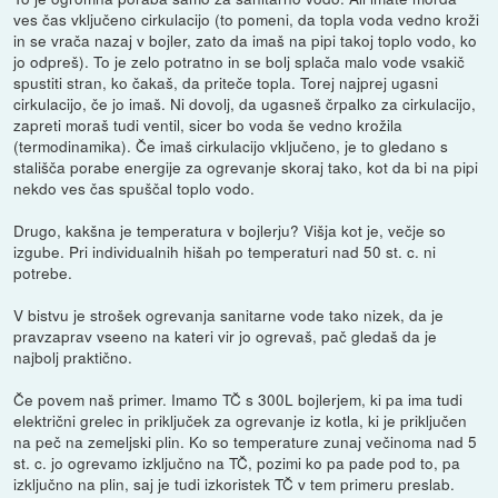
ves čas vključeno cirkulacijo (to pomeni, da topla voda vedno kroži
in se vrača nazaj v bojler, zato da imaš na pipi takoj toplo vodo, ko
jo odpreš). To je zelo potratno in se bolj splača malo vode vsakič
spustiti stran, ko čakaš, da priteče topla. Torej najprej ugasni
cirkulacijo, če jo imaš. Ni dovolj, da ugasneš črpalko za cirkulacijo,
zapreti moraš tudi ventil, sicer bo voda še vedno krožila
(termodinamika). Če imaš cirkulacijo vključeno, je to gledano s
stališča porabe energije za ogrevanje skoraj tako, kot da bi na pipi
nekdo ves čas spuščal toplo vodo.
Drugo, kakšna je temperatura v bojlerju? Višja kot je, večje so
izgube. Pri individualnih hišah po temperaturi nad 50 st. c. ni
potrebe.
V bistvu je strošek ogrevanja sanitarne vode tako nizek, da je
pravzaprav vseeno na kateri vir jo ogrevaš, pač gledaš da je
najbolj praktično.
Če povem naš primer. Imamo TČ s 300L bojlerjem, ki pa ima tudi
električni grelec in priključek za ogrevanje iz kotla, ki je priključen
na peč na zemeljski plin. Ko so temperature zunaj večinoma nad 5
st. c. jo ogrevamo izključno na TČ, pozimi ko pa pade pod to, pa
izključno na plin, saj je tudi izkoristek TČ v tem primeru preslab.