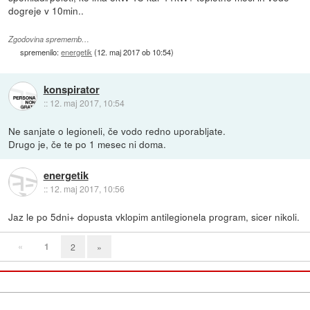
dogreje v 10min..
Zgodovina sprememb…
spremenilo:
energetik
(
12. maj 2017 ob 10:54
)
konspirator
::
12. maj 2017, 10:54
Ne sanjate o legioneli, če vodo redno uporabljate.
Drugo je, če te po 1 mesec ni doma.
energetik
::
12. maj 2017, 10:56
Jaz le po 5dni+ dopusta vklopim antilegionela program, sicer nikoli.
«
1
2
»