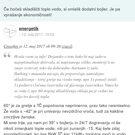
Če hočeš skladiščti toplo vodo, si omisliš dodatni bojler. Je pa
vprašanje ekonomičnosti!
energetik
::
12. maj 2017, 10:53
Crossfire
je
12. maj 2017 ob 09:26
izjavil
:
Hvala vsem za info! Dejansko o tem, kako bi naj zadeva
najoptimalneje delovala, ni napisanega veliko, monterji ti ne
znajo svetovat, tako da dobesedno štartamo iz nule.
Daiking v manualu navaja, da priporočajo samodejno
skladiščenje - torej gretje na visoke temp. npr. 1x ponoči in/ali
1x podnevi (ločena časovnika od glavnega časovnika). Vmes ko
se voda iz npr. 60 stopinj skladiščenja ohlaja pa je vedno na
voljo ter dovolj topla.
60° je za gretje s TČ popolnoma neprimerno, prav tako nesmiselno.
Že voda s ~42° je pri umivanju nevzdržno vroča, tudi za kakšne
zmrzljive ženske.
Mi smo trije, pa nam pri 39° v bojlerju in 24/7 dogrevanju ni še
nikoli zmanjkalo tople vode, niti pri zunanjih -15. Kaj šele zdaj
spomladi/poleti, ko ima 8kW TČ kar 11kW+ toplotne moči in vodo