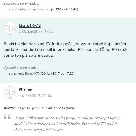
Zgodovina sprememb…
spremenilo:
konspirator
(
30. jan 2017 ob 11:45
)
BorutK-73
::
30. jan 2017, 17:25
Pozimi lahko ogrevaš SV tudi z pečjo, seveda moraš kupit takšen
model ki ima dodaten coil in priključka. Pri meni je TČ na P0 (kaže
samo temp.) že 2 meseca.
Zgodovina sprememb…
spremenil:
BorutK-73
(
30. jan 2017 ob 17:25
)
Buljan
::
4. feb 2017, 22:14
BorutK-73
je
30. jan 2017 ob 17:25
izjavil
:
Pozimi lahko ogrevaš SV tudi z pečjo, seveda moraš kupit takšen
model ki ima dodaten coil in priključka. Pri meni je TČ na P0
(kaže samo temp.) že 2 meseca.