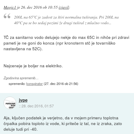
Magic1
je
26. dec 2016 ob 10:55
izjavil
:
200L na 65°C je zadost za štiri normalna tuširanja. Pri 200L na
40°C pa se bo sedaj pozimi že drugi tuširal z mlačno vodo...
TČ za sanitarno vodo delujejo nekje do max 65C in nihče pri zdravi
pameti je ne goni do konca (npr kronoterm stč je tovarniško
nastavljena na 52C).
Najceneje je boljer na elektriko.
Zgodovina sprememb…
spremenilo:
konspirator
(
27. dec 2016 ob 21:56
)
jype
::
28. dec 2016, 01:57
Aja, ključen podatek je verjetno, da v mojem primeru toplotna
črpalka pobira toploto iz vode, ki priteče iz tal, ne iz zraka, zato
deluje tudi pri -40.