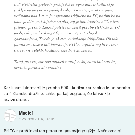
tudi električni grelec in priključek za ogrevanje iz kotla, ki je
priključen na peč na zemeljski plin. Ko so temperature zunaj
večinoma nad 5 st. c. jo ogrevamo izključno na TČ, pozimi ko pa
pade pod to, pa izključno na plin, saj je tudi izkoristek TČ v tem
primeru preslab. Enkrat poleti sem meril porabo elektrike za TČ,
mislim da je bilo okrog 6€ na mesec. Smo 5-člansko
gospodinjstvo, T vode je 45 st.c., cirkulacija izključena. Ob taki
porabi se v bistvu niti investicija v TČ ne izplača, saj bi recimo
ogrevanje z elektriko stalo nekje 10 € na mesec.
Torej, preveri, kar sem napisal zgoraj, nekaj mora biti narobe,
ker taka poraba ni normalna.
Kar imam informacij je poraba 500L kurilca kar realna letna poraba
za 4-člansko družino. lahko pa kaj pogleda, če lahko kje
racionalizira..
Magic1
::
26. dec 2016, 10:16
Pri TČ moraš imeti temperaturo nastavljeno nižje. Načeloma ni