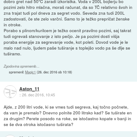
dobro gret nad 50°C zaradi izkoristka. Voda v 200L bojlerju bo
pozimi zelo hitro mlačna, moraš računat, da so TČ relativno švoh in
zna trajat tudi pol dneva za segret vodo. Seveda zna tudi 200L
zadostovati, če ste zelo varčni. Samo to je težko prepričat ženske
in otroke.
Porabo s plinom/kurilcem je težko ocenit pravilno pozimi, saj takrat
tudi ogrevaš stanovanje z isto pečjo. Je pa pozimi dosti višja
poraba energije za segrevanje vode, kot poleti. Dovod vode je le
malo nad nulo, ljudem paše tuširanje s toplejšo vodo pa še dlje se
tuširamo.
Zgodovina sprememb…
spremenil:
Magic1
(
26. dec 2016 ob 10:18
)
Aston_11
::
26. dec 2016, 10:45
Ajde, z 200 litri vode, ki se vmes tudi segreva, kaj točno počnete,
da vam je premalo? Dnevno polnite 200 litrsko kad? Se tuširate en
za drugim? Perete posodo na roke, se istočastno kopate v banji in
se še dva otroka istočasno tuširata?