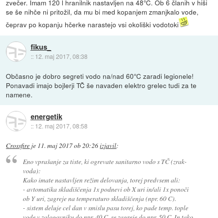
zvečer. Imam 120 l hranilnik nastavljen na 48°C. Ob 6 članih v hiši
se še nihče ni pritožil, da mu bi med kopanjem zmanjkalo vode,
čeprav po kopanju hčerke narastejo vsi okoliški vodotoki
fikus_
::
12. maj 2017, 08:38
Občasno je dobro segreti vodo na/nad 60°C zaradi legionele!
Ponavadi imajo bojlerji TČ še navaden elektro grelec tudi za te
namene.
energetik
::
12. maj 2017, 08:58
Crossfire
je
11. maj 2017 ob 20:26
izjavil
:
Eno vprašanje za tiste, ki ogrevate sanitarno vodo s TČ (zrak-
voda):
Kako imate nastavljen režim delovanja, torej predvsem ali:
- avtomatika skladiščenja 1x podnevi ob X uri in/ali 1x ponoči
ob Y uri, zagreje na temperaturo skladiščenja (npr. 60 C).
- sistem deluje cel dan v smislu pasu torej, ko pade temp. tople
vode v zalogovniku do npr. 40 C, se zagreje do npr. 50 C. In tako