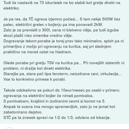
Tudi če nastaviš na 70 izkoristek ne bo slabši kot gretje direkt na
elektriko.
Je pa res, da TČ ogreva izjemno počasi... S tam nekje 500W čez
palec, električni grelec v bojlerju pa ima ponavadi 2kW.
Zato je za premislit o 300l, cena ni bistveno višja, pa tudi izgube
skozi plašč niso omembe vredno višje.
Dogrevanje tekom porabe je torej prav tako minimalno, sploh pa ni
primerljivo z močjo pri ogrevanju na kurilca, saj pri slednjem
praktično ne moreš ostat na hladnem.
Glede porabe pri gretju TSV na kurilca pa... Pri novejših sistemih ni
problem, ni dražje kot direkt elektrika.
Starejše pa, stara peč tipa feroterm, neizolirane cevi, cirkulacija...
Vse to konkretno prinese k porabi.
Takole odokativno se pokuri do 10eur/mesec po osebi v primeru
ogrevanja na električni bojler če nimaš pomivalca.
S pomivalcem, krajšimi in izoliranimi cevmi si komot na 5.
Ampak ta ocena ima mnogo spremenljivk, zato jo ne jemat kot
zabetonirano dejstvo.
STČ pa ta znesek spravi na 1/2 do 1/3, odvisno od lokacije.