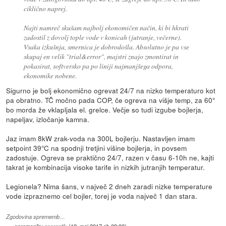
ciklično naprej.
Najti namreč skušam najbolj ekonomičen način, ki bi hkrati
zadostil z dovolj tople vode v konicah (jutranje, večerne).
Vsaka izkušnja, smernica je dobrodošla. Absolutno je pa vse
skupaj en velik "trial&error", majstri znajo zmontirat in
pokasirat, softversko pa po liniji najmanjšega odpora,
ekonomike nobene.
Sigurno je bolj ekonomično ogrevat 24/7 na nizko temperaturo kot
pa obratno. TČ močno pada COP, če ogreva na višje temp, za 60°
bo morda že vklapljala el. grelce. Večje so tudi izgube bojlerja,
napeljav, izločanje kamna.
Jaz imam 8kW zrak-voda na 300L bojlerju. Nastavljen imam
setpoint 39°C na spodnji tretjini višine bojlerja, in povsem
zadostuje. Ogreva se praktično 24/7, razen v času 6-10h ne, kajti
takrat je kombinacija visoke tarife in nizkih jutranjih temperatur.
Legionela? Nima šans, v največ 2 dneh zaradi nizke temperature
vode izpraznemo cel bojler, torej je voda največ 1 dan stara.
Zgodovina sprememb…