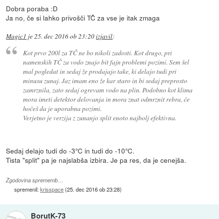
Dobra poraba :D
Ja no, če si lahko privošči TČ za vse je itak zmaga
Magic1
je
25. dec 2016 ob 23:20
izjavil
:
Kot prvo 200l za TČ ne bo nikoli zadosti. Kot drugo, pri
namenskih TČ za vodo znajo bit fajn problemi pozimi. Sem šel
mal pogledat in sedaj že prodajajo take, ki delajo tudi pri
minusu zunaj. Jaz imam eno že kar staro in bi sedaj preprosto
zamrznila, zato sedaj ogrevam vodo na plin. Podobno kot klima
mora imeti detektor delovanja in mora znat odmrznit rebra, če
hočeš da je uporabna pozimi.
Verjetno je verzija z zunanjo split enoto najbolj efektivna.
Sedaj delajo tudi do -3°C in tudi do -10°C.
Tista "split" pa je najslabša izbira. Je pa res, da je cenejša.
Zgodovina sprememb…
spremenil:
krisspace
(
25. dec 2016 ob 23:28
)
BorutK-73