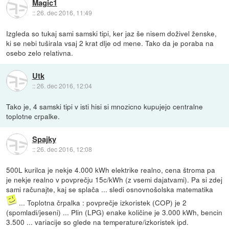
Magic1
::
26. dec 2016, 11:49
Izgleda so tukaj sami samski tipi, ker jaz še nisem doživel ženske,
ki se nebi tuširala vsaj 2 krat dlje od mene. Tako da je poraba na
osebo zelo relativna.
Utk
::
26. dec 2016, 12:04
Tako je, 4 samski tipi v isti hisi si mnozicno kupujejo centralne
toplotne crpalke.
Spajky
::
26. dec 2016, 12:08
500L kurilca je nekje 4.000 kWh elektrike realno, cena štroma pa
je nekje realno v povprečju 15c/kWh (z vsemi dajatvami). Pa si zdej
sami računajte, kaj se splača ... sledi osnovnošolska matematika
... Toplotna črpalka : povprečje izkoristek (COP) je 2
(spomladi/jeseni) ... Plin (LPG) enake količine je 3.000 kWh, bencin
3.500 ... variacije so glede na temperature/izkoristek ipd.