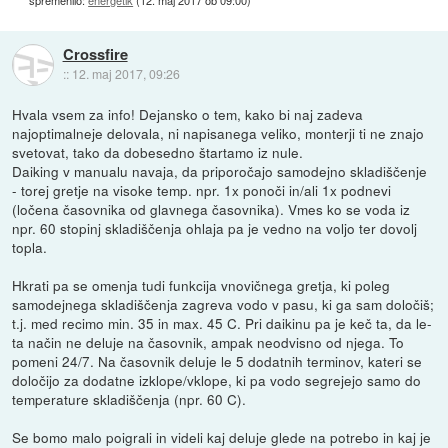
spremenilo:
energetik
(
12. maj 2017 ob 09:00
)
Crossfire
::
12. maj 2017, 09:26
Hvala vsem za info! Dejansko o tem, kako bi naj zadeva
najoptimalneje delovala, ni napisanega veliko, monterji ti ne znajo
svetovat, tako da dobesedno štartamo iz nule.
Daiking v manualu navaja, da priporočajo samodejno skladiščenje
- torej gretje na visoke temp. npr. 1x ponoči in/ali 1x podnevi
(ločena časovnika od glavnega časovnika). Vmes ko se voda iz
npr. 60 stopinj skladiščenja ohlaja pa je vedno na voljo ter dovolj
topla.
Hkrati pa se omenja tudi funkcija vnovičnega gretja, ki poleg
samodejnega skladiščenja zagreva vodo v pasu, ki ga sam določiš;
t.j. med recimo min. 35 in max. 45 C. Pri daikinu pa je keč ta, da le-
ta način ne deluje na časovnik, ampak neodvisno od njega. To
pomeni 24/7. Na časovnik deluje le 5 dodatnih terminov, kateri se
določijo za dodatne izklope/vklope, ki pa vodo segrejejo samo do
temperature skladiščenja (npr. 60 C).
Se bomo malo poigrali in videli kaj deluje glede na potrebo in kaj je