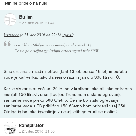
letih ne pridejo na nulo.
Buljan
::
27. dec 2016, 21:47
krisspace
je
25. dec 2016 ob 22:18
izjavil
:
cca 130 - 150€ na leto. (odvidno od navad :) )
Če ste pa družina z mladimi otroci vzami raje 300L.
Smo družina z mladimi otroci (fant 13 let, punca 16 let) in poraba
vode je kar velika, tako da resno razmišljamo o 300 litrski TČ.
Ker je sistem star več kot 20 let bo v kratkem tako ali tako potrebno
menjati 150 litrski zunanji bojler. Trenutno me stane ogrevanje
sanitarne vode preko 500 €/letno. Če me bo stalo ogrevanje
sanitarne vode s TČ približno 150 €/letno bom prihranil vsaj 350
€/letno in bo tako investicija v nekaj letih noter ali se motim?
konspirator
::
27. dec 2016, 21:55