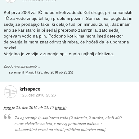
Kot prvo 200l za TČ ne bo nikoli zadosti. Kot drugo, pri namenskih
TČ za vodo znajo bit fajn problemi pozimi. Sem šel mal pogledat in
sedaj že prodajajo take, ki delajo tudi pri minusu zunaj. Jaz imam
eno že kar staro in bi sedaj preprosto zamrznila, zato sedaj
ogrevam vodo na plin. Podobno kot klima mora imeti detektor
delovanja in mora znat odmrznit rebra, če hočeš da je uporabna
pozimi.
Verjetno je verzija z zunanjo split enoto najbolj efektivna.
Zgodovina sprememb…
spremenil:
Magic1
(
25. dec 2016 ob 23:25
)
krisspace
::
25. dec 2016, 23:26
jype
je
25. dec 2016 ob 23:15
izjavil
:
Za ogrevanje in sanitarno vodo (2 odrasla, 2 otroka) okoli 400
evrov elektrike na leto, v precej potratnem načinu, z
vakuumskimi cevmi na strehi približno polovico manj.