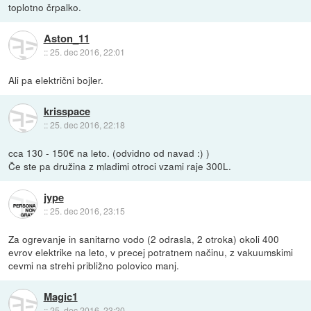
toplotno črpalko.
Aston_11
::
25. dec 2016, 22:01
Ali pa električni bojler.
krisspace
::
25. dec 2016, 22:18
cca 130 - 150€ na leto. (odvidno od navad :) )
Če ste pa družina z mladimi otroci vzami raje 300L.
jype
::
25. dec 2016, 23:15
Za ogrevanje in sanitarno vodo (2 odrasla, 2 otroka) okoli 400
evrov elektrike na leto, v precej potratnem načinu, z vakuumskimi
cevmi na strehi približno polovico manj.
Magic1
::
25. dec 2016, 23:20