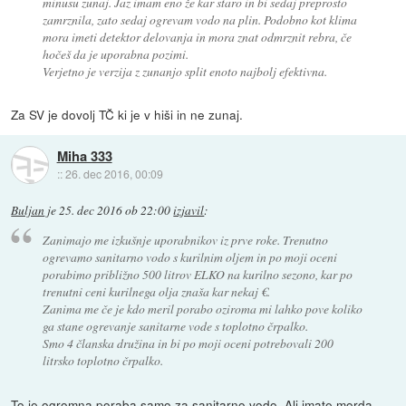
minusu zunaj. Jaz imam eno že kar staro in bi sedaj preprosto
zamrznila, zato sedaj ogrevam vodo na plin. Podobno kot klima
mora imeti detektor delovanja in mora znat odmrznit rebra, če
hočeš da je uporabna pozimi.
Verjetno je verzija z zunanjo split enoto najbolj efektivna.
Za SV je dovolj TČ ki je v hiši in ne zunaj.
Miha 333
::
26. dec 2016, 00:09
Buljan
je
25. dec 2016 ob 22:00
izjavil
:
Zanimajo me izkušnje uporabnikov iz prve roke. Trenutno
ogrevamo sanitarno vodo s kurilnim oljem in po moji oceni
porabimo približno 500 litrov ELKO na kurilno sezono, kar po
trenutni ceni kurilnega olja znaša kar nekaj €.
Zanima me če je kdo meril porabo oziroma mi lahko pove koliko
ga stane ogrevanje sanitarne vode s toplotno črpalko.
Smo 4 članska družina in bi po moji oceni potrebovali 200
litrsko toplotno črpalko.
To je ogromna poraba samo za sanitarno vodo. Ali imate morda