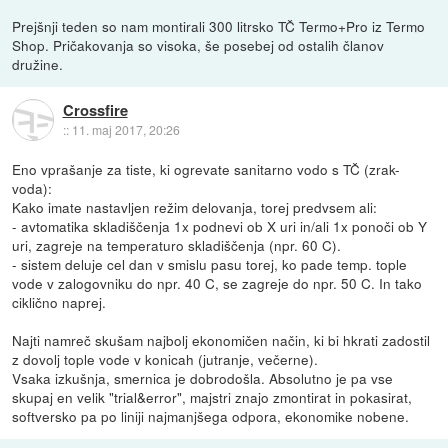
Prejšnji teden so nam montirali 300 litrsko TČ Termo+Pro iz Termo
Shop. Pričakovanja so visoka, še posebej od ostalih članov
družine.
Crossfire
::
11. maj 2017, 20:26
Eno vprašanje za tiste, ki ogrevate sanitarno vodo s TČ (zrak-
voda):
Kako imate nastavljen režim delovanja, torej predvsem ali:
- avtomatika skladiščenja 1x podnevi ob X uri in/ali 1x ponoči ob Y
uri, zagreje na temperaturo skladiščenja (npr. 60 C).
- sistem deluje cel dan v smislu pasu torej, ko pade temp. tople
vode v zalogovniku do npr. 40 C, se zagreje do npr. 50 C. In tako
ciklično naprej.
Najti namreč skušam najbolj ekonomičen način, ki bi hkrati zadostil
z dovolj tople vode v konicah (jutranje, večerne).
Vsaka izkušnja, smernica je dobrodošla. Absolutno je pa vse
skupaj en velik "trial&error", majstri znajo zmontirat in pokasirat,
softversko pa po liniji najmanjšega odpora, ekonomike nobene.