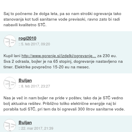
Saj to počnemo že dolga leta, pa so nam stroški ogrevanja tako
stanovanja kot tudi sanitarne vode previsoki, ravno zato bi radi
nabavili kvalitetno STČ.
rogi2010
::
5. feb 2017, 09:20
Kupil lani
http://www.gorenje.si/izdelki/ogrevanje...
za 230 eu.
Sva 2 odrasla, bojler je na 65 stopinj, dogrevanje nastavljeno na
timer. Elektrike povprečno 15-20 eu na mesec.
Buljan
::
8. feb 2017, 23:27
Nas je več in nam bojler ne pride v poštev, tako da je STČ vedno
bolj aktualna rešitev. Približno toliko električne energije naj bi
porabila tudi STČ, pri tem da bi ogrevali 300 litrov sanitarne vode.
Buljan
::
22. mar 2017, 21:39