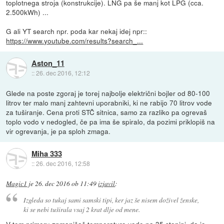
toplotnega stroja (konstrukcije). LNG pa še manj kot LPG (cca.
2.500kWh) ...
G ali YT search npr. poda kar nekaj idej npr::
https://www.youtube.com/results?search_...
Aston_11
::
26. dec 2016, 12:12
Glede na poste zgoraj je torej najbolje električni bojler od 80-100
litrov ter malo manj zahtevni uporabniki, ki ne rabijo 70 litrov vode
za tuširanje. Cena proti STČ sitnica, samo za razliko pa ogrevaš
toplo vodo v nedogled, če pa ima še spiralo, da pozimi priklopiš na
vir ogrevanja, je pa sploh zmaga.
Miha 333
::
26. dec 2016, 12:58
Magic1
je
26. dec 2016 ob 11:49
izjavil
:
Izgleda so tukaj sami samski tipi, ker jaz še nisem doživel ženske,
ki se nebi tuširala vsaj 2 krat dlje od mene.