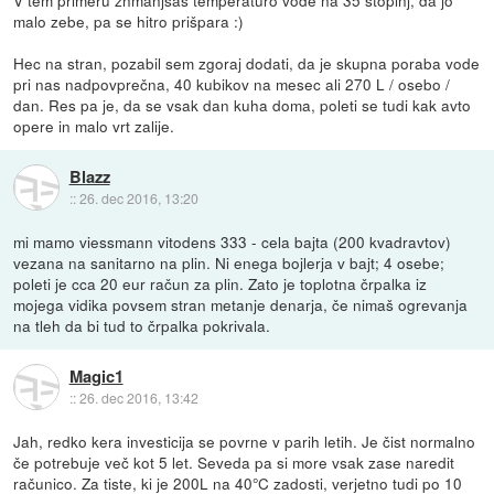
V tem primeru znmanjšaš temperaturo vode na 35 stopinj, da jo
malo zebe, pa se hitro prišpara :)
Hec na stran, pozabil sem zgoraj dodati, da je skupna poraba vode
pri nas nadpovprečna, 40 kubikov na mesec ali 270 L / osebo /
dan. Res pa je, da se vsak dan kuha doma, poleti se tudi kak avto
opere in malo vrt zalije.
Blazz
::
26. dec 2016, 13:20
mi mamo viessmann vitodens 333 - cela bajta (200 kvadravtov)
vezana na sanitarno na plin. Ni enega bojlerja v bajt; 4 osebe;
poleti je cca 20 eur račun za plin. Zato je toplotna črpalka iz
mojega vidika povsem stran metanje denarja, če nimaš ogrevanja
na tleh da bi tud to črpalka pokrivala.
Magic1
::
26. dec 2016, 13:42
Jah, redko kera investicija se povrne v parih letih. Je čist normalno
če potrebuje več kot 5 let. Seveda pa si more vsak zase naredit
računico. Za tiste, ki je 200L na 40°C zadosti, verjetno tudi po 10