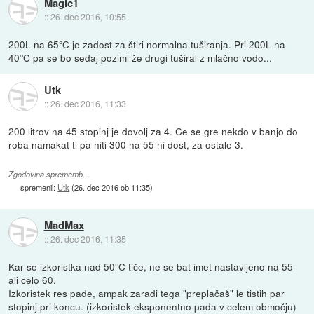
Magic1
::
26. dec 2016, 10:55
200L na 65°C je zadost za štiri normalna tuširanja. Pri 200L na
40°C pa se bo sedaj pozimi že drugi tuširal z mlačno vodo...
Utk
::
26. dec 2016, 11:33
200 litrov na 45 stopinj je dovolj za 4. Ce se gre nekdo v banjo do
roba namakat ti pa niti 300 na 55 ni dost, za ostale 3.
Zgodovina sprememb…
spremenil:
Utk
(
26. dec 2016 ob 11:35
)
MadMax
::
26. dec 2016, 11:35
Kar se izkoristka nad 50°C tiče, ne se bat imet nastavljeno na 55
ali celo 60.
Izkoristek res pade, ampak zaradi tega "preplačaš" le tistih par
stopinj pri koncu. (izkoristek eksponentno pada v celem območju)