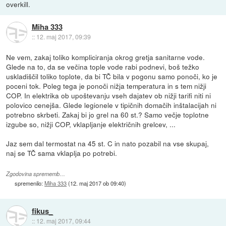
overkill.
Miha 333
::
12. maj 2017, 09:39
Ne vem, zakaj toliko kompliciranja okrog gretja sanitarne vode.
Glede na to, da se večina tople vode rabi podnevi, boš težko
uskladiščil toliko toplote, da bi TČ bila v pogonu samo ponoči, ko je
poceni tok. Poleg tega je ponoči nižja temperatura in s tem nižji
COP. In elektrika ob upoštevanju vseh dajatev ob nižji tarifi niti ni
polovico cenejša. Glede legionele v tipičnih domačih inštalacijah ni
potrebno skrbeti. Zakaj bi jo grel na 60 st.? Samo večje toplotne
izgube so, nižji COP, vklapljanje električnih grelcev, ...
Jaz sem dal termostat na 45 st. C in nato pozabil na vse skupaj,
naj se TČ sama vklaplja po potrebi.
Zgodovina sprememb…
spremenilo:
Miha 333
(
12. maj 2017 ob 09:40
)
fikus_
::
12. maj 2017, 09:44