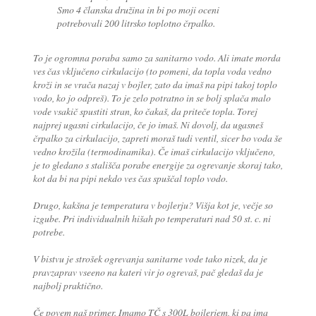
Smo 4 članska družina in bi po moji oceni
potrebovali 200 litrsko toplotno črpalko.
To je ogromna poraba samo za sanitarno vodo. Ali imate morda
ves čas vključeno cirkulacijo (to pomeni, da topla voda vedno
kroži in se vrača nazaj v bojler, zato da imaš na pipi takoj toplo
vodo, ko jo odpreš). To je zelo potratno in se bolj splača malo
vode vsakič spustiti stran, ko čakaš, da priteče topla. Torej
najprej ugasni cirkulacijo, če jo imaš. Ni dovolj, da ugasneš
črpalko za cirkulacijo, zapreti moraš tudi ventil, sicer bo voda še
vedno krožila (termodinamika). Če imaš cirkulacijo vključeno,
je to gledano s stališča porabe energije za ogrevanje skoraj tako,
kot da bi na pipi nekdo ves čas spuščal toplo vodo.
Drugo, kakšna je temperatura v bojlerju? Višja kot je, večje so
izgube. Pri individualnih hišah po temperaturi nad 50 st. c. ni
potrebe.
V bistvu je strošek ogrevanja sanitarne vode tako nizek, da je
pravzaprav vseeno na kateri vir jo ogrevaš, pač gledaš da je
najbolj praktično.
Če povem naš primer. Imamo TČ s 300L bojlerjem, ki pa ima