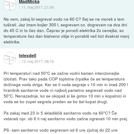
MadMicka
::
11. maj 2017, 21:34
Ne vem, zakaj bi segreval vodo na 60 C? Sej se ne moreš s tem
tuširati. Jaz imam bojler 300 l, segrevam oz. dogrevam na dva dni
do 45 C in to čez dan. Čeprav je ponoči elektrika 2x cenejša, so
temperature čez dan bistveno višje in porabiš več kot dvakrat manj
elektrike.
telexdell
::
12. maj 2017, 08:16
Pri temperaturi nad 50°C se začne vodni kamen intenzivnejše
izločati. Prav tako pada COP toplotne črpalke če se temperatura
dvižnega voda dviga. Ker se ti voda segreje v 10 min in imaš 200 l
hranilnik sanitarne vode ni najbolj pametno segrevati vodo nad
50°C. Nenazadnje, ko se okopaš si še gotov 10 min v kopalnici in
voda se bo zopet segrela preden se bo šel kopat drugi.
Pa zakaj med 23 in 5 skladiščiš sanitarno vodo na 60°C? Če
vstaneš npr. ob 6 ti naj sanitarno vodo začne ogrevati 10 min prej.
PS- sam sanitarno vodo segrevam od 6 ure zjutraj do 22 ure