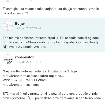
Ti sam glej, da vzameš tako varjanto, da deluje na zunanji zrak in
dela do vsaj -5°C.
Buljan
::
29. jan 2017, 22:42
Zanima me sanitarna toplotna črpalka. Pri sosedih sem si ogledal
300 litrsko TermoShop sanitarno toplotno črpalko in jo zelo hvalijo.
Njihova je z vodenim zrakom.
konspirator
::
30. jan 2017, 11:41
Glej raje Kronoterm model S2, ki dela od -7C dalje.
http://kronoterm.com/sanitarne-toplotne...
WP2 LF-202E | WP2 LF-302E
http://kronoterm.com/eco
STČ moraš imeti v prostoru, ki je pozimi ogrevan, drugače si raje
omisli primerno TČ, ki po poskrbela za ogrevanje in sanitarno vodo.