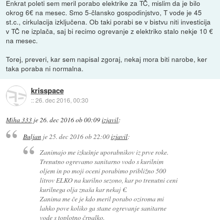
Enkrat poleti sem meril porabo elektrike za TČ, mislim da je bilo
okrog 6€ na mesec. Smo 5-člansko gospodinjstvo, T vode je 45
st.c., cirkulacija izključena. Ob taki porabi se v bistvu niti investicija
v TČ ne izplača, saj bi recimo ogrevanje z elektriko stalo nekje 10 €
na mesec.
Torej, preveri, kar sem napisal zgoraj, nekaj mora biti narobe, ker
taka poraba ni normalna.
krisspace
::
26. dec 2016, 00:30
Miha 333
je
26. dec 2016 ob 00:09
izjavil
:
Buljan
je
25. dec 2016 ob 22:00
izjavil
:
Zanimajo me izkušnje uporabnikov iz prve roke.
Trenutno ogrevamo sanitarno vodo s kurilnim
oljem in po moji oceni porabimo približno 500
litrov ELKO na kurilno sezono, kar po trenutni ceni
kurilnega olja znaša kar nekaj €.
Zanima me če je kdo meril porabo oziroma mi
lahko pove koliko ga stane ogrevanje sanitarne
vode s toplotno črpalko.