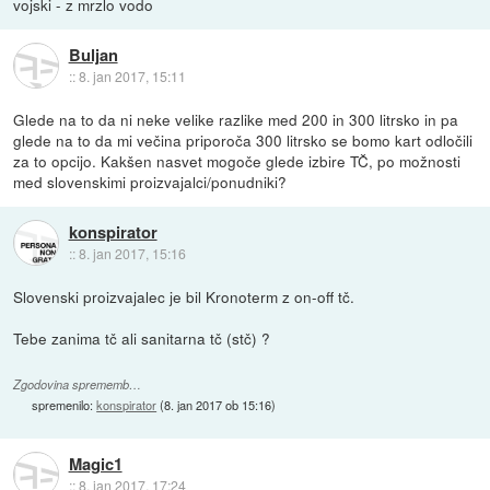
vojski - z mrzlo vodo
Buljan
::
8. jan 2017, 15:11
Glede na to da ni neke velike razlike med 200 in 300 litrsko in pa
glede na to da mi večina priporoča 300 litrsko se bomo kart odločili
za to opcijo. Kakšen nasvet mogoče glede izbire TČ, po možnosti
med slovenskimi proizvajalci/ponudniki?
konspirator
::
8. jan 2017, 15:16
Slovenski proizvajalec je bil Kronoterm z on-off tč.
Tebe zanima tč ali sanitarna tč (stč) ?
Zgodovina sprememb…
spremenilo:
konspirator
(
8. jan 2017 ob 15:16
)
Magic1
::
8. jan 2017, 17:24