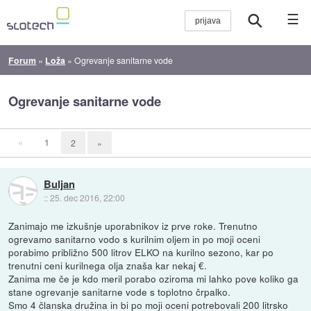
☰
Forum
»
Loža
»
Ogrevanje sanitarne vode
Ogrevanje sanitarne vode
«
1
2
»
Buljan
::
25. dec 2016, 22:00
Zanimajo me izkušnje uporabnikov iz prve roke. Trenutno
ogrevamo sanitarno vodo s kurilnim oljem in po moji oceni
porabimo približno 500 litrov ELKO na kurilno sezono, kar po
trenutni ceni kurilnega olja znaša kar nekaj €.
Zanima me če je kdo meril porabo oziroma mi lahko pove koliko ga
stane ogrevanje sanitarne vode s toplotno črpalko.
Smo 4 članska družina in bi po moji oceni potrebovali 200 litrsko