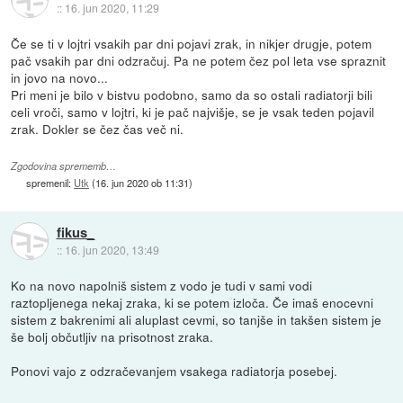
::
16. jun 2020, 11:29
Če se ti v lojtri vsakih par dni pojavi zrak, in nikjer drugje, potem
pač vsakih par dni odzračuj. Pa ne potem čez pol leta vse spraznit
in jovo na novo...
Pri meni je bilo v bistvu podobno, samo da so ostali radiatorji bili
celi vroči, samo v lojtri, ki je pač najvišje, se je vsak teden pojavil
zrak. Dokler se čez čas več ni.
Zgodovina sprememb…
spremenil:
Utk
(
16. jun 2020 ob 11:31
)
fikus_
::
16. jun 2020, 13:49
Ko na novo napolniš sistem z vodo je tudi v sami vodi
raztopljenega nekaj zraka, ki se potem izloča. Če imaš enocevni
sistem z bakrenimi ali aluplast cevmi, so tanjše in takšen sistem je
še bolj občutljiv na prisotnost zraka.
Ponovi vajo z odzračevanjem vsakega radiatorja posebej.