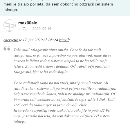
meni je trajalo pol leta, da sem dokončno odzračil cel sistem
talnega.
max00slo
::
17. jun 2020, 09:16
energetik
je
17. jun 2020 ob 08:24
izjavil
:
Tako mali zalogovnik nima smisla. Če se že da tak mali
zalogovnik, se ga veže zaporedno na povratni vod, samo da se
poveča količina vode v sistemu, ampak to ne bo rešilo tvoje
težave. Za naredit sistem z dodatno OČ, rabiš večji paralelni
zalogovnik, kjer se bo voda slojila.
Če so radiatorji samo na pol vroči, imaš premali pretok. Ali
zaradi zraka v sistemu, ali pa imaš priprte ventile na radiatorjih.
Odpri vse ventile do konca, tudi tiste spodnje pri radiatorjih. OČ
bi morala biti vsekakor dovolj močna, če ogrevaš le 1 štuk. Tudi
1/2" cevi do radiatorjev so jasno dovolj velike.
In seveda ne izpuščaj vode vsako leto, zakaj že to počneš? Pri
meni je trajalo pol leta, da sem dokončno odzračil cel sistem
talnega.