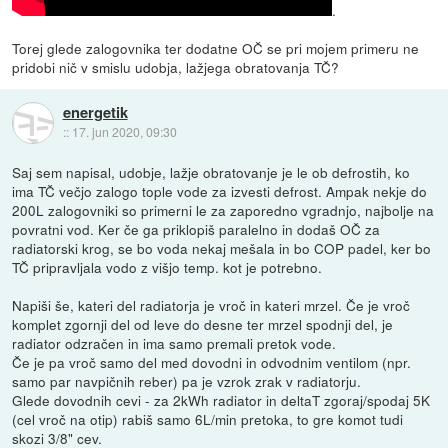
.
Torej glede zalogovnika ter dodatne OČ se pri mojem primeru ne
pridobi nič v smislu udobja, lažjega obratovanja TČ?
energetik
::
17. jun 2020, 09:30
Saj sem napisal, udobje, lažje obratovanje je le ob defrostih, ko
ima TČ večjo zalogo tople vode za izvesti defrost. Ampak nekje do
200L zalogovniki so primerni le za zaporedno vgradnjo, najbolje na
povratni vod. Ker če ga priklopiš paralelno in dodaš OČ za
radiatorski krog, se bo voda nekaj mešala in bo COP padel, ker bo
TČ pripravljala vodo z višjo temp. kot je potrebno.
Napiši še, kateri del radiatorja je vroč in kateri mrzel. Če je vroč
komplet zgornji del od leve do desne ter mrzel spodnji del, je
radiator odzračen in ima samo premali pretok vode.
Če je pa vroč samo del med dovodni in odvodnim ventilom (npr.
samo par navpičnih reber) pa je vzrok zrak v radiatorju.
Glede dovodnih cevi - za 2kWh radiator in deltaT zgoraj/spodaj 5K
(cel vroč na otip) rabiš samo 6L/min pretoka, to gre komot tudi
skozi 3/8" cev.