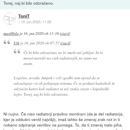
Torej, naj bi bilo odzračeno.
ToniT
::
16. jun 2020, 11:26
max00slo
je
16. jun 2020 ob 11:16
izjavil
:
Utk
je
16. jun 2020 ob 07:57
izjavil
:
Če bi bilo odzračeno, ne bi smelo nič pihljat. In to
moraš naredit na vseh radiatorjih, ne samo na
enem.
Logično, seveda. Ampak v celi zgodbi sem opisal da se
odzračujejo vsi ob polnjenju sistema. Če se poskusi kadarkoli še
odzračiti kateri koli radiator ni nič zraka, razen v kopalniški
lojtri. Torej, naj bi bilo odzračeno.
Ni nujno. Če niso radiatorji pravilno montirani (da je del radiatorja,
kjer je oddušni ventil najvišji), imaš lahko še zmeraj zrak not in ti
nobeno odpiranje ventilov ne pomaga. To, da ti zmeraj malo piha,