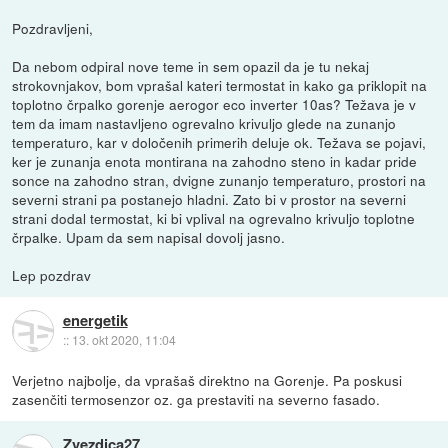
Pozdravljeni,
Da nebom odpiral nove teme in sem opazil da je tu nekaj
strokovnjakov, bom vprašal kateri termostat in kako ga priklopit na
toplotno črpalko gorenje aerogor eco inverter 10as? Težava je v
tem da imam nastavljeno ogrevalno krivuljo glede na zunanjo
temperaturo, kar v določenih primerih deluje ok. Težava se pojavi,
ker je zunanja enota montirana na zahodno steno in kadar pride
sonce na zahodno stran, dvigne zunanjo temperaturo, prostori na
severni strani pa postanejo hladni. Zato bi v prostor na severni
strani dodal termostat, ki bi vplival na ogrevalno krivuljo toplotne
črpalke. Upam da sem napisal dovolj jasno.
Lep pozdrav
energetik
::
13. okt 2020, 11:04
Verjetno najbolje, da vprašaš direktno na Gorenje. Pa poskusi
zasenčiti termosenzor oz. ga prestaviti na severno fasado.
Zvezdica27