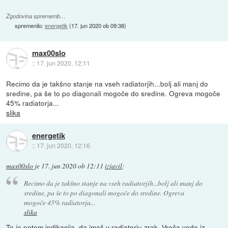
Zgodovina sprememb…
spremenilo:
energetik
(
17. jun 2020 ob 09:38
)
max00slo
::
17. jun 2020, 12:11
Recimo da je takšno stanje na vseh radiatorjih...bolj ali manj do
sredine, pa še to po diagonali mogoče do sredine. Ogreva mogoče
45% radiatorja...
slika
energetik
::
17. jun 2020, 12:16
max00slo
je
17. jun 2020 ob 12:11
izjavil
:
Recimo da je takšno stanje na vseh radiatorjih...bolj ali manj do
sredine, pa še to po diagonali mogoče do sredine. Ogreva
mogoče 45% radiatorja...
slika
To je potem indikacija, da imaš v radiatorju zrak. Vroča voda iz