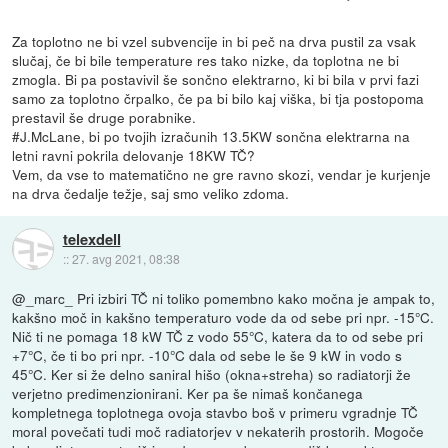
Za toplotno ne bi vzel subvencije in bi peč na drva pustil za vsak
slučaj, če bi bile temperature res tako nizke, da toplotna ne bi
zmogla. Bi pa postavivil še sončno elektrarno, ki bi bila v prvi fazi
samo za toplotno črpalko, če pa bi bilo kaj viška, bi tja postopoma
prestavil še druge porabnike.
#J.McLane, bi po tvojih izračunih 13.5KW sončna elektrarna na
letni ravni pokrila delovanje 18KW TČ?
Vem, da vse to matematično ne gre ravno skozi, vendar je kurjenje
na drva čedalje težje, saj smo veliko zdoma.
telexdell
::
27. avg 2021, 08:38
@_marc_ Pri izbiri TČ ni toliko pomembno kako močna je ampak to,
kakšno moč in kakšno temperaturo vode da od sebe pri npr. -15°C.
Nič ti ne pomaga 18 kW TČ z vodo 55°C, katera da to od sebe pri
+7°C, če ti bo pri npr. -10°C dala od sebe le še 9 kW in vodo s
45°C. Ker si že delno saniral hišo (okna+streha) so radiatorji že
verjetno predimenzionirani. Ker pa še nimaš končanega
kompletnega toplotnega ovoja stavbo boš v primeru vgradnje TČ
moral povečati tudi moč radiatorjev v nekaterih prostorih. Mogoče