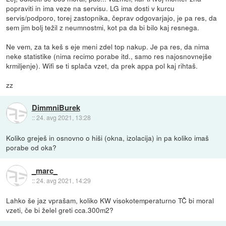
popraviti in ima veze na servisu. LG ima dosti v kurcu
servis/podporo, torej zastopnika, čeprav odgovarjajo, je pa res, da
sem jim bolj težil z neumnostmi, kot pa da bi bilo kaj resnega.
Ne vem, za ta keš s eje meni zdel top nakup. Je pa res, da nima
neke statistike (nima recimo porabe itd., samo res najosnovnejše
krmiljenje). Wifi se ti splača vzet, da prek appa pol kaj rihtaš.
zz
DimmniBurek
::
24. avg 2021, 13:28
Koliko greješ in osnovno o hiši (okna, izolacija) in pa koliko imaš
porabe od oka?
_marc_
::
24. avg 2021, 14:29
Lahko še jaz vprašam, koliko KW visokotemperaturno TČ bi moral
vzeti, če bi želel greti cca.300m2?