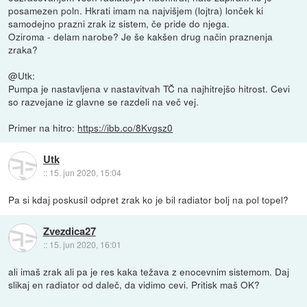
posamezen poln. Hkrati imam na najvišjem (lojtra) lonček ki
samodejno prazni zrak iz sistem, če pride do njega.
Oziroma - delam narobe? Je še kakšen drug način praznenja
zraka?
@Utk:
Pumpa je nastavljena v nastavitvah TČ na najhitrejšo hitrost. Cevi
so razvejane iz glavne se razdeli na več vej.
Primer na hitro:
https://ibb.co/8Kvgsz0
Utk
::
15. jun 2020, 15:04
Pa si kdaj poskusil odpret zrak ko je bil radiator bolj na pol topel?
Zvezdica27
::
15. jun 2020, 16:01
ali imaš zrak ali pa je res kaka težava z enocevnim sistemom. Daj
slikaj en radiator od daleč, da vidimo cevi. Pritisk maš OK?