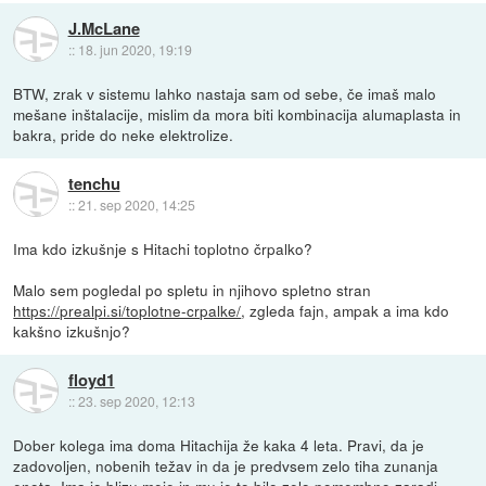
J.McLane
::
18. jun 2020, 19:19
BTW, zrak v sistemu lahko nastaja sam od sebe, če imaš malo
mešane inštalacije, mislim da mora biti kombinacija alumaplasta in
bakra, pride do neke elektrolize.
tenchu
::
21. sep 2020, 14:25
Ima kdo izkušnje s Hitachi toplotno črpalko?
Malo sem pogledal po spletu in njihovo spletno stran
https://prealpi.si/toplotne-crpalke/
, zgleda fajn, ampak a ima kdo
kakšno izkušnjo?
floyd1
::
23. sep 2020, 12:13
Dober kolega ima doma Hitachija že kaka 4 leta. Pravi, da je
zadovoljen, nobenih težav in da je predvsem zelo tiha zunanja
enota. Ima jo blizu meje in mu je to bilo zelo pomembno zaradi