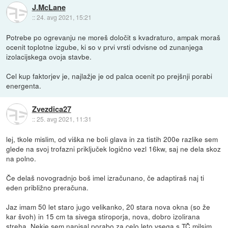
J.McLane
::
24. avg 2021, 15:21
Potrebe po ogrevanju ne moreš določit s kvadraturo, ampak moraš
ocenit toplotne izgube, ki so v prvi vrsti odvisne od zunanjega
izolacijskega ovoja stavbe.
Cel kup faktorjev je, najlažje je od palca ocenit po prejšnji porabi
energenta.
Zvezdica27
::
25. avg 2021, 11:31
lej, tkole mislim, od viška ne boli glava in za tistih 200e razlike sem
glede na svoj trofazni priključek logično vezl 16kw, saj ne dela skoz
na polno.
Če delaš novogradnjo boš imel izračunano, če adaptiraš naj ti
eden približno preračuna.
Jaz imam 50 let staro jugo velikanko, 20 stara nova okna (so že
kar švoh) in 15 cm ta sivega stiroporja, nova, dobro izolirana
streha. Nekje sem napisal porabo za celo leto vsega s TČ,milsim