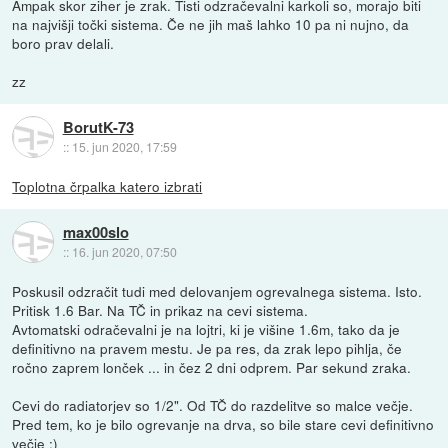
Ampak skor ziher je zrak. Tisti odzračevalni karkoli so, morajo biti
na najvišji točki sistema. Če ne jih maš lahko 10 pa ni nujno, da
boro prav delali.
zz
BorutK-73
::
15. jun 2020, 17:59
Toplotna črpalka katero izbrati
max00slo
::
16. jun 2020, 07:50
Poskusil odzračit tudi med delovanjem ogrevalnega sistema. Isto.
Pritisk 1.6 Bar. Na TČ in prikaz na cevi sistema.
Avtomatski odračevalni je na lojtri, ki je višine 1.6m, tako da je
definitivno na pravem mestu. Je pa res, da zrak lepo pihlja, če
ročno zaprem lonček ... in čez 2 dni odprem. Par sekund zraka.
Cevi do radiatorjev so 1/2". Od TČ do razdelitve so malce večje.
Pred tem, ko je bilo ogrevanje na drva, so bile stare cevi definitivno
večje :)