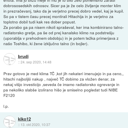
dobrososedskih odnosov. Sicer pa je že celo življenje monter klim
in prezračevanj, tako da je verjetno precej dobro vedel, kaj je kupil.
So pa v tistem času precej montirali Hitachija in je verjetno za
toplotno dobil tudi kak res dober popust.
Za porabo ga pa nisem nikoli spraševal, ker ima kombinirano talno-
radiatorsko gretje, pa še od prej kanalsko klimo na podstrešju
(uporablja v prehodnem obdobju) in je potem težka primerjava z
našo Toshibo, ki žene izključno talno (in bojler).
brudi
::
24. sep 2020, 14:48
Prav gotovo je med klima TČ ,kot jih nekateri imenujejo in pa ceno,,
hitachi najboljši nakup , največ TČ dobimo za vložen denar, za
nekaj višjo investicijo ,seveda če imamo radiatorsko ogrevanje in
pa nekoliko slabše izolirano hišo je smiselno pogledat tudi NIBE
F2120
l.p.
kiko12
::
13. okt 2020, 10:37