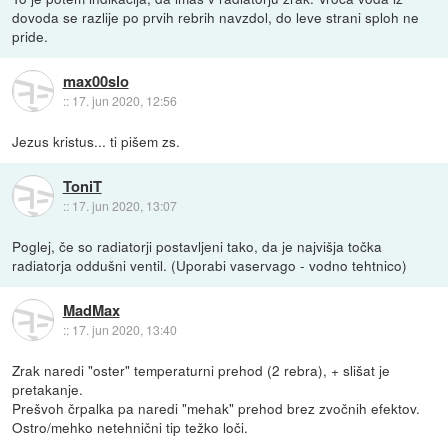
dovoda se razlije po prvih rebrih navzdol, do leve strani sploh ne
pride.
max00slo
::
17. jun 2020, 12:56
Jezus kristus... ti pišem zs.
ToniT
::
17. jun 2020, 13:07
Poglej, če so radiatorji postavljeni tako, da je najvišja točka
radiatorja oddušni ventil. (Uporabi vaservago - vodno tehtnico)
MadMax
::
17. jun 2020, 13:40
Zrak naredi "oster" temperaturni prehod (2 rebra), + slišat je
pretakanje.
Prešvoh črpalka pa naredi "mehak" prehod brez zvočnih efektov.
Ostro/mehko netehnični tip težko loči.