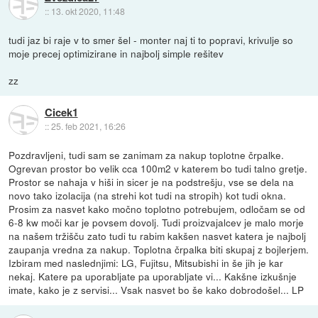
::
13. okt 2020, 11:48
tudi jaz bi raje v to smer šel - monter naj ti to popravi, krivulje so
moje precej optimizirane in najbolj simple rešitev
zz
Cicek1
::
25. feb 2021, 16:26
Pozdravljeni, tudi sam se zanimam za nakup toplotne črpalke.
Ogrevan prostor bo velik cca 100m2 v katerem bo tudi talno gretje.
Prostor se nahaja v hiši in sicer je na podstrešju, vse se dela na
novo tako izolacija (na strehi kot tudi na stropih) kot tudi okna.
Prosim za nasvet kako močno toplotno potrebujem, odločam se od
6-8 kw moči kar je povsem dovolj. Tudi proizvajalcev je malo morje
na našem tržišču zato tudi tu rabim kakšen nasvet katera je najbolj
zaupanja vredna za nakup. Toplotna črpalka biti skupaj z bojlerjem.
Izbiram med naslednjimi: LG, Fujitsu, Mitsubishi in še jih je kar
nekaj. Katere pa uporabljate pa uporabljate vi... Kakšne izkušnje
imate, kako je z servisi... Vsak nasvet bo še kako dobrodošel... LP