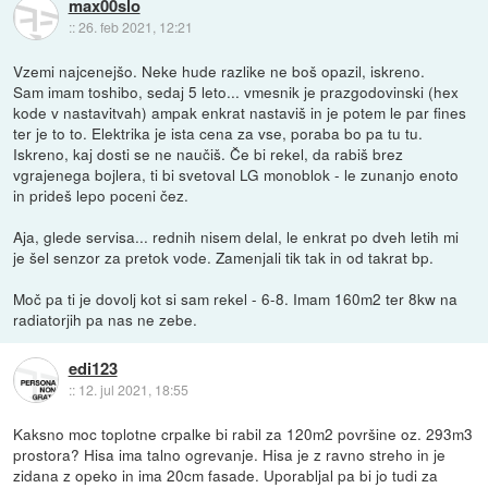
max00slo
::
26. feb 2021, 12:21
Vzemi najcenejšo. Neke hude razlike ne boš opazil, iskreno.
Sam imam toshibo, sedaj 5 leto... vmesnik je prazgodovinski (hex
kode v nastavitvah) ampak enkrat nastaviš in je potem le par fines
ter je to to. Elektrika je ista cena za vse, poraba bo pa tu tu.
Iskreno, kaj dosti se ne naučiš. Če bi rekel, da rabiš brez
vgrajenega bojlera, ti bi svetoval LG monoblok - le zunanjo enoto
in prideš lepo poceni čez.
Aja, glede servisa... rednih nisem delal, le enkrat po dveh letih mi
je šel senzor za pretok vode. Zamenjali tik tak in od takrat bp.
Moč pa ti je dovolj kot si sam rekel - 6-8. Imam 160m2 ter 8kw na
radiatorjih pa nas ne zebe.
edi123
::
12. jul 2021, 18:55
Kaksno moc toplotne crpalke bi rabil za 120m2 površine oz. 293m3
prostora? Hisa ima talno ogrevanje. Hisa je z ravno streho in je
zidana z opeko in ima 20cm fasade. Uporabljal pa bi jo tudi za