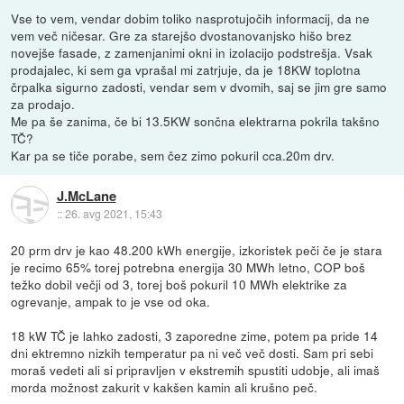
Vse to vem, vendar dobim toliko nasprotujočih informacij, da ne
vem več ničesar. Gre za starejšo dvostanovanjsko hišo brez
novejše fasade, z zamenjanimi okni in izolacijo podstrešja. Vsak
prodajalec, ki sem ga vprašal mi zatrjuje, da je 18KW toplotna
črpalka sigurno zadosti, vendar sem v dvomih, saj se jim gre samo
za prodajo.
Me pa še zanima, če bi 13.5KW sončna elektrarna pokrila takšno
TČ?
Kar pa se tiče porabe, sem čez zimo pokuril cca.20m drv.
J.McLane
::
26. avg 2021, 15:43
20 prm drv je kao 48.200 kWh energije, izkoristek peči če je stara
je recimo 65% torej potrebna energija 30 MWh letno, COP boš
težko dobil večji od 3, torej boš pokuril 10 MWh elektrike za
ogrevanje, ampak to je vse od oka.
18 kW TČ je lahko zadosti, 3 zaporedne zime, potem pa pride 14
dni ektremno nizkih temperatur pa ni več več dosti. Sam pri sebi
moraš vedeti ali si pripravljen v ekstremih spustiti udobje, ali imaš
morda možnost zakurit v kakšen kamin ali krušno peč.