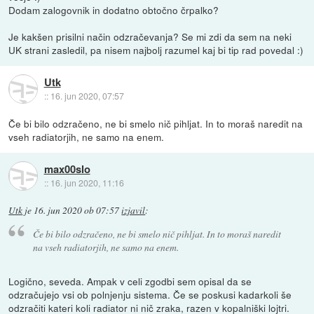
Dodam zalogovnik in dodatno obtočno črpalko?
Je kakšen prisilni način odzračevanja? Se mi zdi da sem na neki
UK strani zasledil, pa nisem najbolj razumel kaj bi tip rad povedal :)
Utk
::
16. jun 2020, 07:57
Če bi bilo odzračeno, ne bi smelo nič pihljat. In to moraš naredit na
vseh radiatorjih, ne samo na enem.
max00slo
::
16. jun 2020, 11:16
Utk
je
16. jun 2020 ob 07:57
izjavil
:
Če bi bilo odzračeno, ne bi smelo nič pihljat. In to moraš naredit
na vseh radiatorjih, ne samo na enem.
Logično, seveda. Ampak v celi zgodbi sem opisal da se
odzračujejo vsi ob polnjenju sistema. Če se poskusi kadarkoli še
odzračiti kateri koli radiator ni nič zraka, razen v kopalniški lojtri.