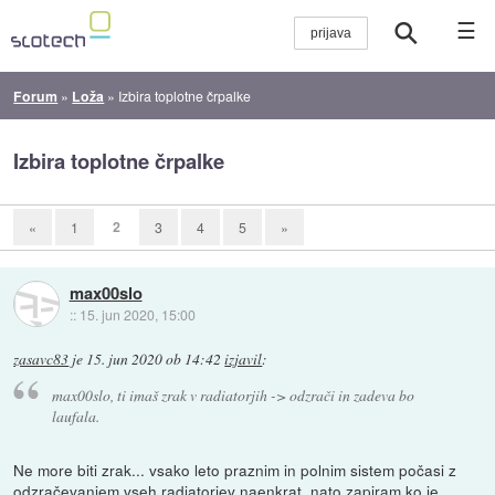
☰
Forum
»
Loža
»
Izbira toplotne črpalke
Izbira toplotne črpalke
2
«
1
3
4
5
»
max00slo
::
15. jun 2020, 15:00
zasavc83
je
15. jun 2020 ob 14:42
izjavil
:
max00slo, ti imaš zrak v radiatorjih -> odzrači in zadeva bo
laufala.
Ne more biti zrak... vsako leto praznim in polnim sistem počasi z
odzračevanjem vseh radiatorjev naenkrat, nato zapiram ko je