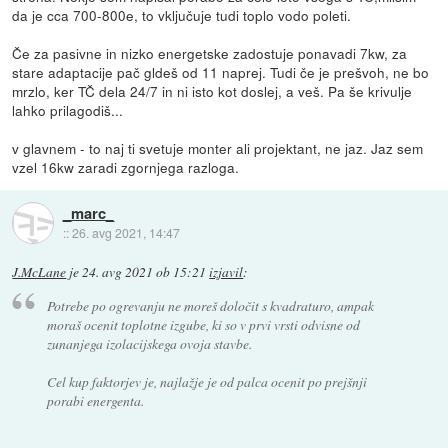
da je cca 700-800e, to vključuje tudi toplo vodo poleti.
Če za pasivne in nizko energetske zadostuje ponavadi 7kw, za
stare adaptacije pač gldeš od 11 naprej. Tudi če je prešvoh, ne bo
mrzlo, ker TČ dela 24/7 in ni isto kot doslej, a veš. Pa še krivulje
lahko prilagodiš...
v glavnem - to naj ti svetuje monter ali projektant, ne jaz. Jaz sem
vzel 16kw zaradi zgornjega razloga.
_marc_
::
26. avg 2021, 14:47
J.McLane
je
24. avg 2021 ob 15:21
izjavil
:
Potrebe po ogrevanju ne moreš določit s kvadraturo, ampak
moraš ocenit toplotne izgube, ki so v prvi vrsti odvisne od
zunanjega izolacijskega ovoja stavbe.
Cel kup faktorjev je, najlažje je od palca ocenit po prejšnji
porabi energenta.