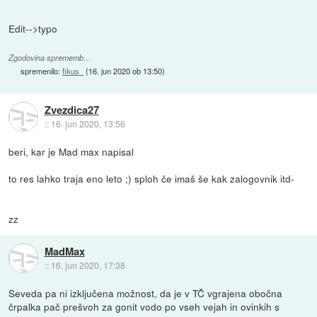
Edit-->typo
Zgodovina sprememb…
spremenilo:
fikus_
(
16. jun 2020 ob 13:50
)
Zvezdica27
::
16. jun 2020, 13:56
beri, kar je Mad max napisal
to res lahko traja eno leto ;) sploh če imaš še kak zalogovnik itd-
zz
MadMax
::
16. jun 2020, 17:38
Seveda pa ni izključena možnost, da je v TČ vgrajena obočna
črpalka pač prešvoh za gonit vodo po vseh vejah in ovinkih s