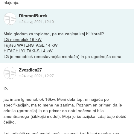
hlajenje.
DimmniBurek
::
24. avg 2021, 12:10
Malo gledam za toplotno, pa me zanima kaj bi izbrali?
LG monoblok 16 kW
Fujitsu WATERSTAGE 14 kW
HITACHI YUTAKI-S 14 kW
LG je monoblok (enostavnejša montaža) in pa ugodnejša cena.
Zvezdica27
::
24. avg 2021, 12:27
lp,
jaz imam lg monoblok 16kw. Meni dela top, ni najjača po
specifikacijah, ma to mene ne zanima. Poznam en primer, da je
crknila (garancija) in en primer da notri nečesa ni bilo
zmontiranega (šibkejši model). Moja je še azijska, zdaj baje dobiš
češko.
Lej, odločiti se boš moral, pač... vazmei, kar ti tvoj monter zna