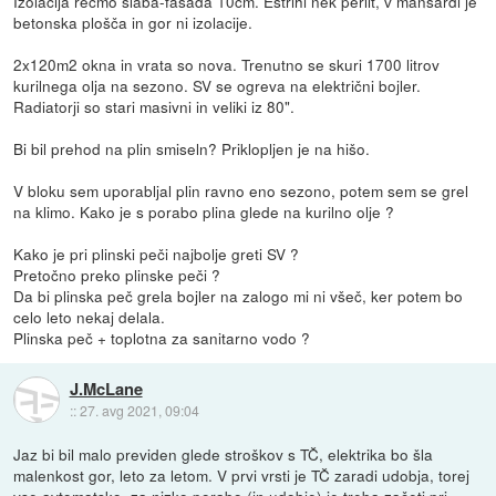
Izolacija rečmo slaba-fasada 10cm. Estrihi nek perlit, v mansardi je
betonska plošča in gor ni izolacije.
2x120m2 okna in vrata so nova. Trenutno se skuri 1700 litrov
kurilnega olja na sezono. SV se ogreva na električni bojler.
Radiatorji so stari masivni in veliki iz 80".
Bi bil prehod na plin smiseln? Priklopljen je na hišo.
V bloku sem uporabljal plin ravno eno sezono, potem sem se grel
na klimo. Kako je s porabo plina glede na kurilno olje ?
Kako je pri plinski peči najbolje greti SV ?
Pretočno preko plinske peči ?
Da bi plinska peč grela bojler na zalogo mi ni všeč, ker potem bo
celo leto nekaj delala.
Plinska peč + toplotna za sanitarno vodo ?
J.McLane
::
27. avg 2021, 09:04
Jaz bi bil malo previden glede stroškov s TČ, elektrika bo šla
malenkost gor, leto za letom. V prvi vrsti je TČ zaradi udobja, torej