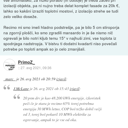
vse avtomatsko, za nizko porabo (in udobje) je treba začeti pri
izolaciji objekta, pa ni nujno treba delat komplet fasade za 20k €,
lahko so kakšni izraziti toplotni mostovi, z izolacijo strehe se tudi
zelo veliko doseže.
Recimo mi smo imeli hladno podstrešje, pa je bilo 5 cm stiroporja
na zgornji plošči, ko smo zgradili mansardo in je še nismo nič
ogrevali je bilo notri kljub temu 15° v najhuši zimi, vse toplota iz
spodnjega nadstropja. V bistvu ti dodatni kvadarti niso povečali
potrebe po toploti ampak so jo celo zmanjšali.
PrimoZ_
::
27. avg 2021, 09:36
_marc_
je
26. avg 2021 ob 20:59
izjavil
:
J.McLane
je
26. avg 2021 ob 15:43
izjavil
:
20 prm drv je kao 48.200 kWh energije, izkoristek
peči če je stara je recimo 65% torej potrebna
energija 30 MWh letno, COP boš težko dobil večji
od 3, torej boš pokuril 10 MWh elektrike za
ogrevanje, ampak to je vse od oka.