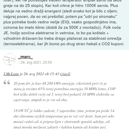
greje na do 25 stopinj. Kar koli crkne je hitro 1000€ servis. Plus
deluje na vedno dražji energent (sledi enako kot je bilo z oljem,
najprej pocen, da so vsi prešoltal, potem pa "udri po siromaku"
plus potrebe bodo vedno večje (EVji, vsako gospodinjstvo ima,
oziroma bo imelo klimo (dobiš že za 500€ z montažo)). Folk noče
JE, hočjo sončne elektrarne in vetrnice, to bo pa koštalo +
vzhodnim državam bo treba drago plačevat za stabilnost omrežja
(termoelektrarne), ker jih bomo po drug stran hebali s CO2 kuponi.
_marc_
::
26. avg 2021, 20:59
J.McLane
je
26. avg 2021 ob 15:43
izjavil
:
20 prm drv je kao 48.200 kWh energije, izkoristek peči če je
stara je recimo 65% torej potrebna energija 30 MWh letno, COP
boš težko dobil večji od 3, torej boš pokuril 10 MWh elektrike za
ogrevanje, ampak to je vse od oka.
18 kW TČ je lahko zadosti, 3 zaporedne zime, potem pa pride 14
dni ektremno nizkih temperatur pa ni več več dosti. Sam pri sebi
moraš vedeti ali si pripravljen v ekstremih spustiti udobje, ali
imaš morda možnost zakurit v kakšen kamin ali krušno peč.