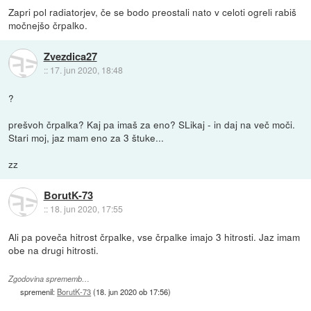
Zapri pol radiatorjev, če se bodo preostali nato v celoti ogreli rabiš
močnejšo črpalko.
Zvezdica27
::
17. jun 2020, 18:48
?
prešvoh črpalka? Kaj pa imaš za eno? SLikaj - in daj na več moči.
Stari moj, jaz mam eno za 3 štuke...
zz
BorutK-73
::
18. jun 2020, 17:55
Ali pa poveča hitrost črpalke, vse črpalke imajo 3 hitrosti. Jaz imam
obe na drugi hitrosti.
Zgodovina sprememb…
spremenil:
BorutK-73
(
18. jun 2020 ob 17:56
)