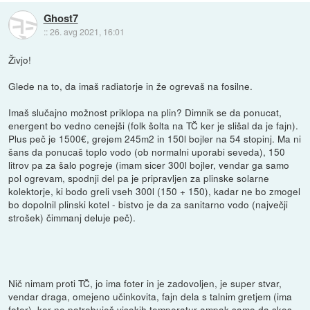
Ghost7
::
26. avg 2021, 16:01
Živjo!
Glede na to, da imaš radiatorje in že ogrevaš na fosilne.
Imaš slučajno možnost priklopa na plin? Dimnik se da ponucat,
energent bo vedno cenejši (folk šolta na TČ ker je slišal da je fajn).
Plus peč je 1500€, grejem 245m2 in 150l bojler na 54 stopinj. Ma ni
šans da ponucaš toplo vodo (ob normalni uporabi seveda), 150
litrov pa za šalo pogreje (imam sicer 300l bojler, vendar ga samo
pol ogrevam, spodnji del pa je pripravljen za plinske solarne
kolektorje, ki bodo greli vseh 300l (150 + 150), kadar ne bo zmogel
bo dopolnil plinski kotel - bistvo je da za sanitarno vodo (največji
strošek) čimmanj deluje peč).
Nič nimam proti TČ, jo ima foter in je zadovoljen, je super stvar,
vendar draga, omejeno učinkovita, fajn dela s talnim gretjem (ima
foter), ker ne potrebuješ visokih temperatur ampak samo da skos