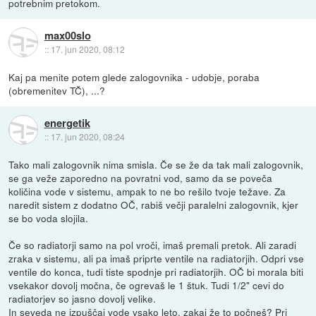
potrebnim pretokom.
max00slo
::
17. jun 2020, 08:12
Kaj pa menite potem glede zalogovnika - udobje, poraba
(obremenitev TČ), ...?
energetik
::
17. jun 2020, 08:24
Tako mali zalogovnik nima smisla. Če se že da tak mali zalogovnik,
se ga veže zaporedno na povratni vod, samo da se poveča
količina vode v sistemu, ampak to ne bo rešilo tvoje težave. Za
naredit sistem z dodatno OČ, rabiš večji paralelni zalogovnik, kjer
se bo voda slojila.
Če so radiatorji samo na pol vroči, imaš premali pretok. Ali zaradi
zraka v sistemu, ali pa imaš priprte ventile na radiatorjih. Odpri vse
ventile do konca, tudi tiste spodnje pri radiatorjih. OČ bi morala biti
vsekakor dovolj močna, če ogrevaš le 1 štuk. Tudi 1/2" cevi do
radiatorjev so jasno dovolj velike.
In seveda ne izpuščaj vode vsako leto, zakaj že to počneš? Pri