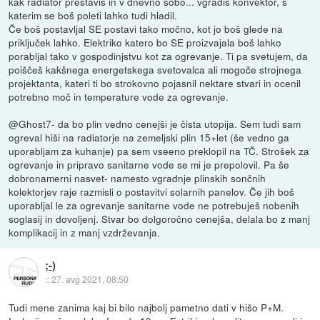
kak radiator prestaviš in v dnevno sobo... vgradiš konvektor, s
katerim se boš poleti lahko tudi hladil.
Če boš postavljal SE postavi tako močno, kot jo boš glede na
priključek lahko. Elektriko katero bo SE proizvajala boš lahko
porabljal tako v gospodinjstvu kot za ogrevanje. Ti pa svetujem, da
poiščeš kakšnega energetskega svetovalca ali mogoče strojnega
projektanta, kateri ti bo strokovno pojasnil nektare stvari in ocenil
potrebno moč in temperature vode za ogrevanje.
@Ghost7- da bo plin vedno cenejši je čista utopija. Sem tudi sam
ogreval hiši na radiatorje na zemeljski plin 15+let (še vedno ga
uporabljam za kuhanje) pa sem vseeno preklopil na TČ. Strošek za
ogrevanje in pripravo sanitarne vode se mi je prepolovil. Pa še
dobronamerni nasvet- namesto vgradnje plinskih sončnih
kolektorjev raje razmisli o postavitvi solarnih panelov. Če jih boš
uporabljal le za ogrevanje sanitarne vode ne potrebuješ nobenih
soglasij in dovoljenj. Stvar bo dolgoročno cenejša, delala bo z manj
komplikacij in z manj vzdrževanja.
;-)
::
27. avg 2021, 08:50
Tudi mene zanima kaj bi bilo najbolj pametno dati v hišo P+M.