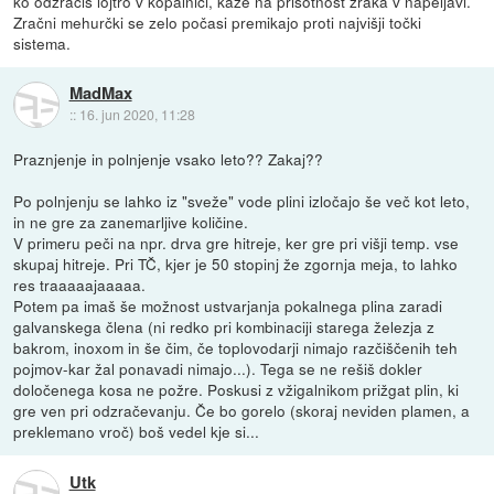
ko odzračiš lojtro v kopalnici, kaže na prisotnost zraka v napeljavi.
Zračni mehurčki se zelo počasi premikajo proti najvišji točki
sistema.
MadMax
::
16. jun 2020, 11:28
Praznjenje in polnjenje vsako leto?? Zakaj??
Po polnjenju se lahko iz "sveže" vode plini izločajo še več kot leto,
in ne gre za zanemarljive količine.
V primeru peči na npr. drva gre hitreje, ker gre pri višji temp. vse
skupaj hitreje. Pri TČ, kjer je 50 stopinj že zgornja meja, to lahko
res traaaaajaaaaa.
Potem pa imaš še možnost ustvarjanja pokalnega plina zaradi
galvanskega člena (ni redko pri kombinaciji starega železja z
bakrom, inoxom in še čim, če toplovodarji nimajo razčiščenih teh
pojmov-kar žal ponavadi nimajo...). Tega se ne rešiš dokler
določenega kosa ne požre. Poskusi z vžigalnikom prižgat plin, ki
gre ven pri odzračevanju. Če bo gorelo (skoraj neviden plamen, a
preklemano vroč) boš vedel kje si...
Utk