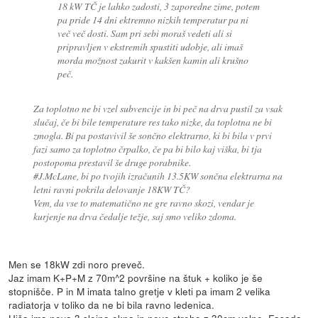
18 kW TČ je lahko zadosti, 3 zaporedne zime, potem
pa pride 14 dni ektremno nizkih temperatur pa ni
več več dosti. Sam pri sebi moraš vedeti ali si
pripravljen v ekstremih spustiti udobje, ali imaš
morda možnost zakurit v kakšen kamin ali krušno
peč.
Za toplotno ne bi vzel subvencije in bi peč na drva pustil za vsak
slučaj, če bi bile temperature res tako nizke, da toplotna ne bi
zmogla. Bi pa postavivil še sončno elektrarno, ki bi bila v prvi
fazi samo za toplotno črpalko, če pa bi bilo kaj viška, bi tja
postopoma prestavil še druge porabnike.
#J.McLane, bi po tvojih izračunih 13.5KW sončna elektrarna na
letni ravni pokrila delovanje 18KW TČ?
Vem, da vse to matematično ne gre ravno skozi, vendar je
kurjenje na drva čedalje težje, saj smo veliko zdoma.
Men se 18kW zdi noro preveč.
Jaz imam K+P+M z 70m^2 površine na štuk + koliko je še
stopnišče. P in M imata talno gretje v kleti pa imam 2 velika
radiatorja v toliko da ne bi bila ravno ledenica.
Hiša ima nova 3 slojna okna in novo streho z 30cm volne. Fasada