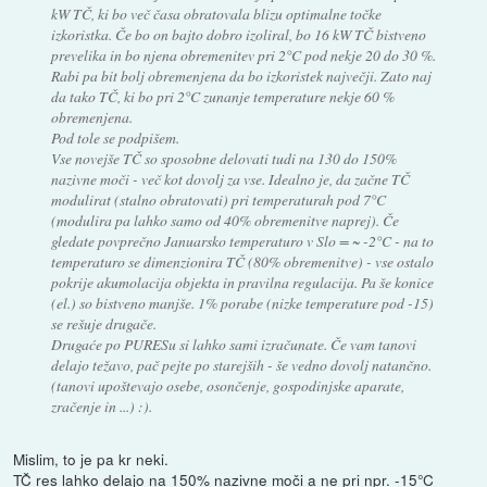
kW TČ, ki bo več časa obratovala blizu optimalne točke
izkoristka. Če bo on bajto dobro izoliral, bo 16 kW TČ bistveno
prevelika in bo njena obremenitev pri 2°C pod nekje 20 do 30 %.
Rabi pa bit bolj obremenjena da bo izkoristek največji. Zato naj
da tako TČ, ki bo pri 2°C zunanje temperature nekje 60 %
obremenjena.
Pod tole se podpišem.
Vse novejše TČ so sposobne delovati tudi na 130 do 150%
nazivne moči - več kot dovolj za vse. Idealno je, da začne TČ
modulirat (stalno obratovati) pri temperaturah pod 7°C
(modulira pa lahko samo od 40% obremenitve naprej). Če
gledate povprečno Januarsko temperaturo v Slo = ~ -2°C - na to
temperaturo se dimenzionira TČ (80% obremenitve) - vse ostalo
pokrije akumolacija objekta in pravilna regulacija. Pa še konice
(el.) so bistveno manjše. 1% porabe (nizke temperature pod -15)
se rešuje drugače.
Drugaće po PURESu si lahko sami izračunate. Če vam tanovi
delajo težavo, pač pejte po starejših - še vedno dovolj natančno.
(tanovi upoštevajo osebe, osončenje, gospodinjske aparate,
zračenje in ...) :).
Mislim, to je pa kr neki.
TČ res lahko delajo na 150% nazivne moči a ne pri npr. -15°C