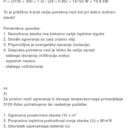
P = (3100 × 300 × 1.3) / (24 × 0.85) = 19752 W ≈ 19.8 kW
To je približno 4-krat večja potrebna moč kot pri dobro izolirani
stavbi!
Pomembne opombe:
1. Neizolirana stavba ima bistveno večje toplotne izgube
2. Stroški ogrevanja so zato znatno višji
3. Priporočljiva je energetska sanacija (izolacija)
4. Dejanska potrebna moč je lahko še večja zaradi:
- slabega tesnjenja (infiltracija zraka)
- toplotnih mostov
- slabega vzdrževanja
vs
2)
Za izračun moči ogrevanja iz danega temperaturnega primanjkljaja
3100 Kdan potrebujemo še naslednje podatke:
1. Ogrevana prostornina stavbe (V) v m³
2. Povprečna toplotna prehodnost ovoja stavbe (U) v W/m²K
3. Izkoristek ogrevalnega sistema (η)