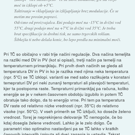
moč in izklopi ob +5°C.
Taktiranje = vklapljanje in izkljapljanje brez modulacije. Če se
motim me prosim popravi.
Odvisno od proizvajalca. Eni podajo moč na -15°C in dvižni vod
55°C, drugi podajo moč na +7°C in dvižni vod 35°C. Je treba
brat specifikacije in drobni tisk, ne samo trgovskih reklam.
Šibkejša ti nebo delala konic, bo lepo predla na minimalni moči.
Pri TČ so običajno v rabi trije načini regulacije. Dva načina temeljita
na razliki med DV in PV (kot si opisal), tretji način pa temelji na
temperaturnem primanjklaju. Pri prvih dveh načinih se gleda ali
temperatura DV in PV in ko je razlika med njima neka temperatura
(npr. 5°C) se TČ izklopi. varianti se med sabo razlikujeta v konstani
temepraturi DV pri neki zunanji tempraturi ali plavajoči temperaturi,
kjer ta postopoma raste. Tempraturni primankljaj pa računa, koliko
energije se je v nekem časovnem obdobju izgubilo in potem TČ
obratuje tako dolgo, da to energijo vrne. Pri tem pa temperatura
DV raste od relativno nizke vrednosti (npr. 35°C) do relativno
visoke (npr. 50°C). V vseh primerih se TČ izključi, ko doseže želeno
vrednost. Torej je neprekinjeno delovanje TČ nemogoče, če bo
kdaj dosegla želene vrednosti. Lahko je le zelo dolgo. Če
parametri niso optimalno nastavljeni pa se TČ lahko v kratkih
časovnih intervalih (minuta ali dve) zaganja in ustavlja. Takrat