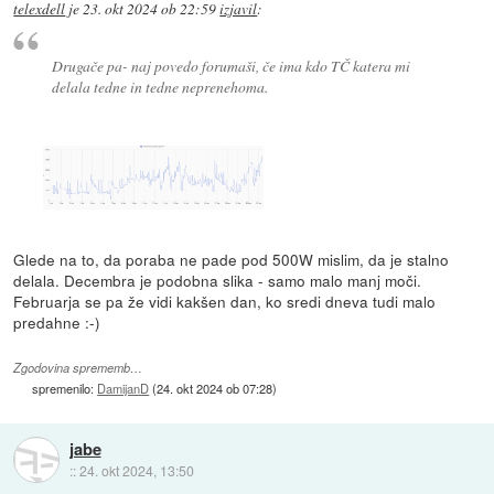
telexdell
je
23. okt 2024 ob 22:59
izjavil
:
Drugače pa- naj povedo forumaši, če ima kdo TČ katera mi
delala tedne in tedne neprenehoma.
Glede na to, da poraba ne pade pod 500W mislim, da je stalno
delala. Decembra je podobna slika - samo malo manj moči.
Februarja se pa že vidi kakšen dan, ko sredi dneva tudi malo
predahne :-)
Zgodovina sprememb…
spremenilo:
DamijanD
(
24. okt 2024 ob 07:28
)
jabe
::
24. okt 2024, 13:50