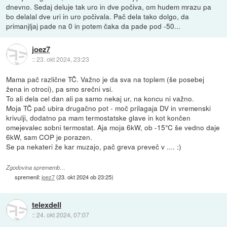
dnevno. Sedaj deluje tak uro in dve počiva, om hudem mrazu pa
bo delalal dve uri in uro počivala. Pač dela tako dolgo, da
primanjljaj pade na 0 in potem čaka da pade pod -50...
joez7
::
23. okt 2024, 23:23
Mama pač različne TČ. Važno je da sva na toplem (še posebej
žena in otroci), pa smo srečni vsi.
To ali dela cel dan ali pa samo nekaj ur, na koncu ni važno.
Moja TČ pač ubira drugačno pot - moč prilagaja DV in vremenski
krivulji, dodatno pa mam termostatske glave in kot končen
omejevalec sobni termostat. Aja moja 6kW, ob -15°C še vedno daje
6kW, sam COP je porazen.
Se pa nekateri že kar muzajo, pač greva preveč v .... :)
Zgodovina sprememb…
spremenil:
joez7
(
23. okt 2024 ob 23:25
)
telexdell
::
24. okt 2024, 07:07