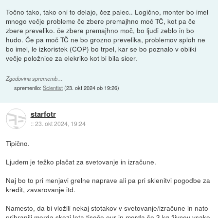
Točno tako, tako oni to delajo, čez palec.. Logično, monter bo imel
mnogo večje probleme če zbere premajhno moč TČ, kot pa če
zbere preveliko. če zbere premajhno moč, bo ljudi zeblo in bo
hudo. Če pa moč TČ ne bo grozno prevelika, problemov sploh ne
bo imel, le izkoristek (COP) bo trpel, kar se bo poznalo v obliki
večje položnice za elekriko kot bi bila sicer.
Zgodovina sprememb…
spremenilo:
Scientist
(
23. okt 2024 ob 19:26
)
starfotr
::
23. okt 2024, 19:24
Tipično.
Ljudem je težko plačat za svetovanje in izračune.
Naj bo to pri menjavi grelne naprave ali pa pri sklenitvi pogodbe za
kredit, zavarovanje itd.
Namesto, da bi vložili nekaj stotakov v svetovanje/izračune in nato
prihranili morda skozi leta tisoče eur in morda še 3 kg živcev vsako