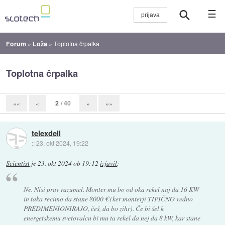
☰
Forum
»
Loža
»
Toplotna črpalka
Toplotna črpalka
2
/ 40
««
«
»
»»
telexdell
::
23. okt 2024, 19:22
Scientist
je
23. okt 2024 ob 19:12
izjavil
:
Ne. Nisi prav razumel. Monter mu bo od oka rekel naj da 16 KW
in taka recimo da stane 8000 € (ker monterji TIPIČNO vedno
PREDIMENIONIRAJO, češ, da bo zihr). Če bi šel k
energetskemu svetovalcu bi mu ta rekel da nej da 8 kW, kar stane