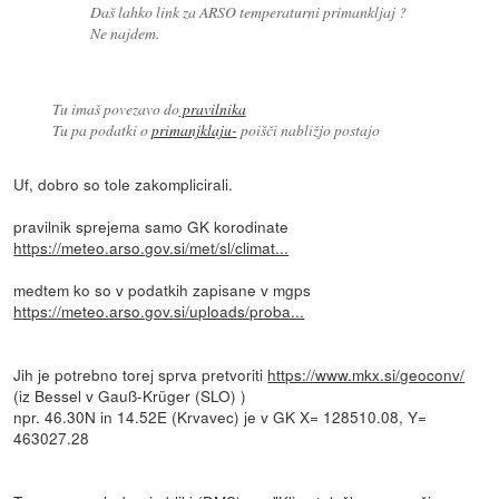
Daš lahko link za ARSO temperaturni primankljaj ?
Ne najdem.
Tu imaš povezavo do
pravilnika
Tu pa podatki o
primanjklaju-
poišči nabližjo postajo
Uf, dobro so tole zakomplicirali.
pravilnik sprejema samo GK korodinate
https://meteo.arso.gov.si/met/sl/climat...
medtem ko so v podatkih zapisane v mgps
https://meteo.arso.gov.si/uploads/proba...
Jih je potrebno torej sprva pretvoriti
https://www.mkx.si/geoconv/
(iz Bessel v Gauß-Krüger (SLO) )
npr. 46.30N in 14.52E (Krvavec) je v GK X= 128510.08, Y=
463027.28