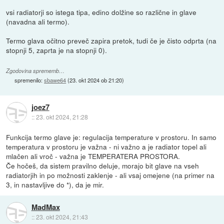
vsi radiatorji so istega tipa, edino dolžine so različne in glave
(navadna ali termo).
Termo glava očitno preveč zapira pretok, tudi če je čisto odprta (na
stopnji 5, zaprta je na stopnji 0).
Zgodovina sprememb…
spremenilo:
sbawe64
(
23. okt 2024 ob 21:20
)
joez7
::
23. okt 2024, 21:28
Funkcija termo glave je: regulacija temperature v prostoru. In samo
temperatura v prostoru je važna - ni važno a je radiator topel ali
mlačen ali vroč - važna je TEMPERATERA PROSTORA.
Če hočeš, da sistem pravilno deluje, morajo bit glave na vseh
radiatorjih in po možnosti zaklenje - ali vsaj omejene (na primer na
3, in nastavljive do *), da je mir.
MadMax
::
23. okt 2024, 21:43