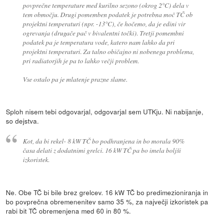
povprečne temperature med kurilno sezono (okrog 2°C) dela v
tem območju. Drugi pomemben podatek je potrebna moč TČ ob
projektni temperaturi (npr. -13°C), če hočemo, da je edini vir
ogrevanja (drugače pač v bivalentni točki). Tretji pomembni
podatek pa je temperatura vode, katero nam lahko da pri
projektni temperaturi. Za talno običajno ni nobenega problema,
pri radiatorjih je pa to lahko večji problem.
Vse ostalo pa je mlatenje prazne slame.
Sploh nisem tebi odgovarjal, odgovarjal sem UTKju. Ni nabijanje,
so dejstva.
Kot, da bi rekel- 8 kW TČ bo podhranjena in bo morala 90%
časa delati z dodatnimi grelci. 16 kW TČ pa bo imela boljši
izkoristek.
Ne. Obe TČ bi bile brez grelcev. 16 kW TČ bo predimezioniranja in
bo povprečna obremenenitev samo 35 %, za največji izkoristek pa
rabi bit TČ obremenjena med 60 in 80 %.