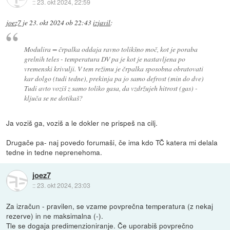
::
23. okt 2024, 22:59
joez7
je
23. okt 2024 ob 22:43
izjavil
:
Modulira = črpalka oddaja ravno tolikšno moč, kot je poraba
grelnih teles - temperatura DV pa je kot je nastavljena po
vremenski krivulji. V tem režimu je črpalka sposobna obratovati
kar dolgo (tudi tedne), prekinja pa jo samo defrost (min do dve)
Tudi avto voziš z samo toliko gasa, da vzdržujeh hitrost (gas) -
ključa se ne dotikaš?
Ja voziš ga, voziš a le dokler ne prispeš na cilj.
Drugače pa- naj povedo forumaši, če ima kdo TČ katera mi delala
tedne in tedne neprenehoma.
joez7
::
23. okt 2024, 23:03
Za izračun - pravilen, se vzame povprečna temperatura (z nekaj
rezerve) in ne maksimalna (-).
Tle se dogaja predimenzioniranje. Če uporabiš povprečno