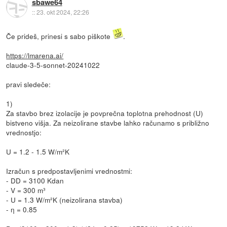
sbawe64
::
23. okt 2024, 22:26
Če prideš, prinesi s sabo piškote
.
https://lmarena.ai/
claude-3-5-sonnet-20241022
pravi sledeče:
1)
Za stavbo brez izolacije je povprečna toplotna prehodnost (U)
bistveno višja. Za neizolirane stavbe lahko računamo s približno
vrednostjo:
U = 1.2 - 1.5 W/m²K
Izračun s predpostavljenimi vrednostmi:
- DD = 3100 Kdan
- V = 300 m³
- U = 1.3 W/m²K (neizolirana stavba)
- η = 0.85