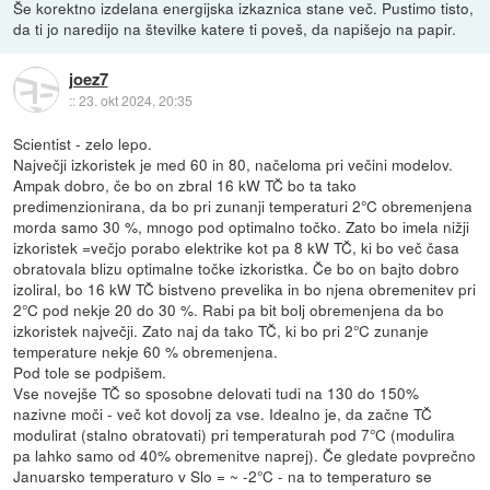
Še korektno izdelana energijska izkaznica stane več. Pustimo tisto,
da ti jo naredijo na številke katere ti poveš, da napišejo na papir.
joez7
::
23. okt 2024, 20:35
Scientist - zelo lepo.
Največji izkoristek je med 60 in 80, načeloma pri večini modelov.
Ampak dobro, če bo on zbral 16 kW TČ bo ta tako
predimenzionirana, da bo pri zunanji temperaturi 2°C obremenjena
morda samo 30 %, mnogo pod optimalno točko. Zato bo imela nižji
izkoristek =večjo porabo elektrike kot pa 8 kW TČ, ki bo več časa
obratovala blizu optimalne točke izkoristka. Če bo on bajto dobro
izoliral, bo 16 kW TČ bistveno prevelika in bo njena obremenitev pri
2°C pod nekje 20 do 30 %. Rabi pa bit bolj obremenjena da bo
izkoristek največji. Zato naj da tako TČ, ki bo pri 2°C zunanje
temperature nekje 60 % obremenjena.
Pod tole se podpišem.
Vse novejše TČ so sposobne delovati tudi na 130 do 150%
nazivne moči - več kot dovolj za vse. Idealno je, da začne TČ
modulirat (stalno obratovati) pri temperaturah pod 7°C (modulira
pa lahko samo od 40% obremenitve naprej). Če gledate povprečno
Januarsko temperaturo v Slo = ~ -2°C - na to temperaturo se