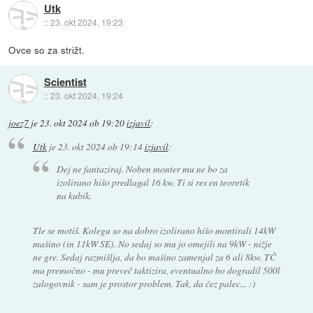
Utk
::
23. okt 2024, 19:23
Ovce so za strižt.
Scientist
::
23. okt 2024, 19:24
joez7
je
23. okt 2024 ob 19:20
izjavil
:
Utk
je
23. okt 2024 ob 19:14
izjavil
:
Dej ne fantaziraj. Noben monter mu ne bo za
izolirano hišo predlagal 16 kw. Ti si res en teoretik
na kubik.
Tle se motiš. Kolegu so na dobro izolirano hišo montirali 14kW
mašino (in 11kW SE). No sedaj so mu jo omejili na 9kW - nižje
ne gre. Sedaj razmišlja, da bo mašino zamenjal za 6 ali 8kw. TČ
ma premočno - mu preveč taktizira, eventualno bo dogradil 500l
zalogovnik - sam je prostor problem. Tak, da čez palec... :)