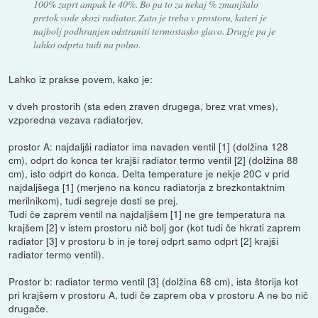
100% zaprt ampak le 40%. Bo pa to za nekaj % zmanjšalo
pretok vode skozi radiator. Zato je treba v prostoru, kateri je
najbolj podhranjen odstraniti termostasko glavo. Drugje pa je
lahko odprta tudi na polno.
Lahko iz prakse povem, kako je:
v dveh prostorih (sta eden zraven drugega, brez vrat vmes),
vzporedna vezava radiatorjev.
prostor A: najdaljši radiator ima navaden ventil [1] (dolžina 128
cm), odprt do konca ter krajši radiator termo ventil [2] (dolžina 88
cm), isto odprt do konca. Delta temperature je nekje 20C v prid
najdaljšega [1] (merjeno na koncu radiatorja z brezkontaktnim
merilnikom), tudi segreje dosti se prej.
Tudi če zaprem ventil na najdaljšem [1] ne gre temperatura na
krajšem [2] v istem prostoru nič bolj gor (kot tudi če hkrati zaprem
radiator [3] v prostoru b in je torej odprt samo odprt [2] krajši
radiator termo ventil).
Prostor b: radiator termo ventil [3] (dolžina 68 cm), ista štorija kot
pri krajšem v prostoru A, tudi če zaprem oba v prostoru A ne bo nič
drugače.