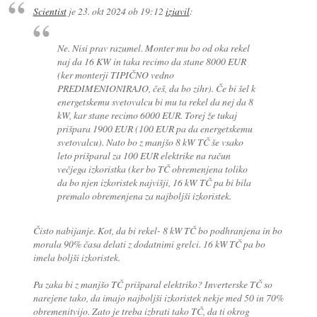
Scientist
je
23. okt 2024 ob 19:12
izjavil
:
Ne. Nisi prav razumel. Monter mu bo od oka rekel
naj da 16 KW in taka recimo da stane 8000 EUR
(ker monterji TIPIČNO vedno
PREDIMENIONIRAJO, češ, da bo zihr). Če bi šel k
energetskemu svetovalcu bi mu ta rekel da nej da 8
kW, kar stane recimo 6000 EUR. Torej že tukaj
prišpara 1900 EUR (100 EUR pa da energetskemu
svetovalcu). Nato bo z manjšo 8 kW TČ še vsako
leto prišparal za 100 EUR elektrike na račun
večjega izkoristka (ker bo TČ obremenjena toliko
da bo njen izkoristek najvišji, 16 kW TČ pa bi bila
premalo obremenjena za najboljši izkoristek.
Čisto nabijanje. Kot, da bi rekel- 8 kW TČ bo podhranjena in bo
morala 90% časa delati z dodatnimi grelci. 16 kW TČ pa bo
imela boljši izkoristek.
Pa zaka bi z manjšo TČ prišparal elektriko? Inverterske TČ so
narejene tako, da imajo najboljši izkoristek nekje med 50 in 70%
obremenitvijo. Zato je treba izbrati tako TČ, da ti okrog