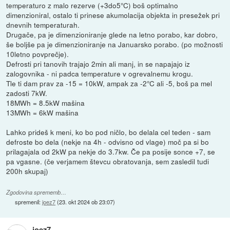
temperaturo z malo rezerve (+3do5°C) boš optimalno
dimenzioniral, ostalo ti prinese akumolacija objekta in presežek pri
dnevnih temperaturah.
Drugače, pa je dimenzioniranje glede na letno porabo, kar dobro,
še boljše pa je dimenzioniranje na Januarsko porabo. (po možnosti
10letno povprečje).
Defrosti pri tanovih trajajo 2min ali manj, in se napajajo iz
zalogovnika - ni padca temperature v ogrevalnemu krogu.
Tle ti dam prav za -15 = 10kW, ampak za -2°C ali -5, boš pa mel
zadosti 7kW.
18MWh = 8.5kW mašina
13MWh = 6kW mašina
Lahko prideš k meni, ko bo pod ničlo, bo delala cel teden - sam
defroste bo dela (nekje na 4h - odvisno od vlage) moč pa si bo
prilagajala od 2kW pa nekje do 3.7kw. Če pa posije sonce +7, se
pa vgasne. (če verjamem števcu obratovanja, sem zasledil tudi
200h skupaj)
Zgodovina sprememb…
spremenil:
joez7
(
23. okt 2024 ob 23:07
)
joez7