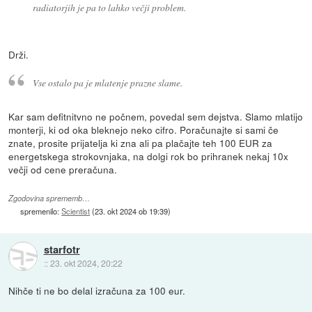
radiatorjih je pa to lahko večji problem.
Drži.
Vse ostalo pa je mlatenje prazne slame.
Kar sam defitnitvno ne počnem, povedal sem dejstva. Slamo mlatijo
monterji, ki od oka bleknejo neko cifro. Poračunajte si sami če
znate, prosite prijatelja ki zna ali pa plačajte teh 100 EUR za
energetskega strokovnjaka, na dolgi rok bo prihranek nekaj 10x
večji od cene preračuna.
Zgodovina sprememb…
spremenilo:
Scientist
(
23. okt 2024 ob 19:39
)
starfotr
::
23. okt 2024, 20:22
Nihče ti ne bo delal izračuna za 100 eur.