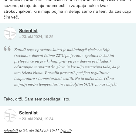
sezono, si raje delajo neumnosti in zaupajo nekim kvazi
strokovnjakom, ki nimajo pojma in delajo samo na tem, da zaslužijo
čim več.
Scientist
::
23. okt 2024, 19:25
Zaradi tega v prostoru kateri je nahladnejši glede na želje
(recimo, v dnevni želimo 22°C pa je zato v spalnici in kuhini
pretoplo, če pa je v kuhinji prav pa je v dnevni prehladno)
odstranimo termostatsko glavo in krivuljo nastavimo tako, da je
tam želena klima. V ostalih prostorih pač fino reguliramo
temperaturo s termostaskimi ventili. Na ta način dela TČ na
najnižji možni temperaturi in z naboljšim SCOP za naš objekt.
Tako, drži. Sam sem predlagal isto.
Scientist
::
23. okt 2024, 19:34
telexdell
je
23. okt 2024 ob 19:22
izjavil
: