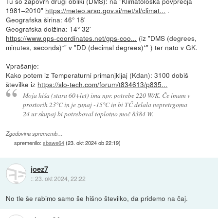
Tu so zapovrh drugi obliki (DMS): na "Klimatološka povprečja
1981–2010"
https://meteo.arso.gov.si/met/sl/climat...
.
Geografska širina: 46° 18'
Geografska dolžina: 14° 32'
https://www.gps-coordinates.net/gps-coo...
(iz "DMS (degrees,
minutes, seconds)*" v "DD (decimal degrees)*" ) ter nato v GK.
Vprašanje:
Kako potem iz Temperaturni primanjkljaj (Kdan): 3100 dobiš
številke iz
https://slo-tech.com/forum/t834613/p835...
Moja hiša (stara 60+let) ima npr. potrebe 220 W/K. Če imam v
prostorih 23°C in je zunaj -15°C in bi TČ delala nepretrgoma
24 ur skupaj bi potreboval toplotno moč 8384 W.
Zgodovina sprememb…
spremenilo:
sbawe64
(
23. okt 2024 ob 22:19
)
joez7
::
23. okt 2024, 22:22
No tle še rabimo samo še hišno številko, da pridemo na čaj.