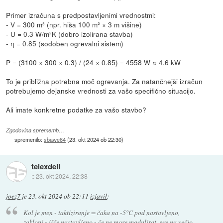
Primer izračuna s predpostavljenimi vrednostmi:
- V = 300 m³ (npr. hiša 100 m² × 3 m višine)
- U = 0.3 W/m²K (dobro izolirana stavba)
- η = 0.85 (sodoben ogrevalni sistem)
P = (3100 × 300 × 0.3) / (24 × 0.85) = 4558 W ≈ 4.6 kW
To je približna potrebna moč ogrevanja. Za natančnejši izračun
potrebujemo dejanske vrednosti za vašo specifično situacijo.
Ali imate konkretne podatke za vašo stavbo?
Zgodovina sprememb…
spremenilo:
sbawe64
(
23. okt 2024 ob 22:30
)
telexdell
::
23. okt 2024, 22:38
joez7
je
23. okt 2024 ob 22:11
izjavil
:
Kol je men - taktiziranje = čaka na -5°C pod nastavljeno,
zaklopi - išče nastavljeno - če ne more modulirat, gre na večjo