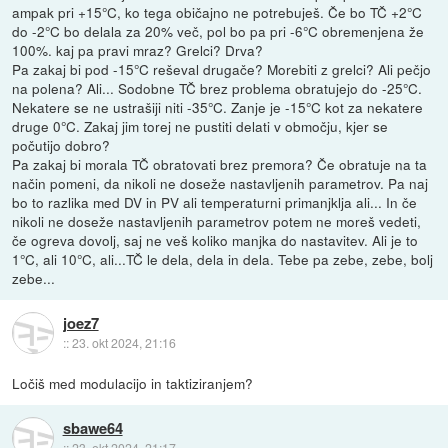
ampak pri +15°C, ko tega običajno ne potrebuješ. Če bo TČ +2°C
do -2°C bo delala za 20% več, pol bo pa pri -6°C obremenjena že
100%. kaj pa pravi mraz? Grelci? Drva?
Pa zakaj bi pod -15°C reševal drugače? Morebiti z grelci? Ali pečjo
na polena? Ali... Sodobne TČ brez problema obratujejo do -25°C.
Nekatere se ne ustrašiji niti -35°C. Zanje je -15°C kot za nekatere
druge 0°C. Zakaj jim torej ne pustiti delati v območju, kjer se
počutijo dobro?
Pa zakaj bi morala TČ obratovati brez premora? Če obratuje na ta
način pomeni, da nikoli ne doseže nastavljenih parametrov. Pa naj
bo to razlika med DV in PV ali temperaturni primanjklja ali... In če
nikoli ne doseže nastavljenih parametrov potem ne moreš vedeti,
če ogreva dovolj, saj ne veš koliko manjka do nastavitev. Ali je to
1°C, ali 10°C, ali...TČ le dela, dela in dela. Tebe pa zebe, zebe, bolj
zebe...
joez7
::
23. okt 2024, 21:16
Ločiš med modulacijo in taktiziranjem?
sbawe64
::
23. okt 2024, 21:17