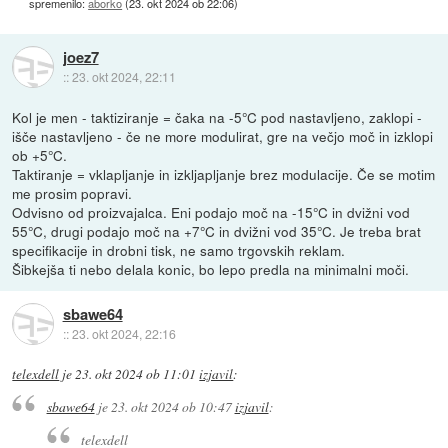
spremenilo:
aborko
(
23. okt 2024 ob 22:06
)
joez7
::
23. okt 2024, 22:11
Kol je men - taktiziranje = čaka na -5°C pod nastavljeno, zaklopi -
išče nastavljeno - če ne more modulirat, gre na večjo moč in izklopi
ob +5°C.
Taktiranje = vklapljanje in izkljapljanje brez modulacije. Če se motim
me prosim popravi.
Odvisno od proizvajalca. Eni podajo moč na -15°C in dvižni vod
55°C, drugi podajo moč na +7°C in dvižni vod 35°C. Je treba brat
specifikacije in drobni tisk, ne samo trgovskih reklam.
Šibkejša ti nebo delala konic, bo lepo predla na minimalni moči.
sbawe64
::
23. okt 2024, 22:16
telexdell
je
23. okt 2024 ob 11:01
izjavil
:
sbawe64
je
23. okt 2024 ob 10:47
izjavil
:
telexdell