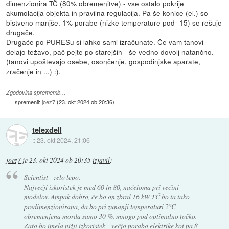
dimenzionira TČ (80% obremenitve) - vse ostalo pokrije
akumolacija objekta in pravilna regulacija. Pa še konice (el.) so
bistveno manjše. 1% porabe (nizke temperature pod -15) se rešuje
drugače.
Drugaće po PURESu si lahko sami izračunate. Če vam tanovi
delajo težavo, pač pejte po starejših - še vedno dovolj natančno.
(tanovi upoštevajo osebe, osončenje, gospodinjske aparate,
zračenje in ...) :).
Zgodovina sprememb…
spremenil:
joez7
(
23. okt 2024 ob 20:36
)
telexdell
::
23. okt 2024, 21:06
joez7
je
23. okt 2024 ob 20:35
izjavil
:
Scientist - zelo lepo.
Največji izkoristek je med 60 in 80, načeloma pri večini
modelov. Ampak dobro, če bo on zbral 16 kW TČ bo ta tako
predimenzionirana, da bo pri zunanji temperaturi 2°C
obremenjena morda samo 30 %, mnogo pod optimalno točko.
Zato bo imela nižji izkoristek =večjo porabo elektrike kot pa 8