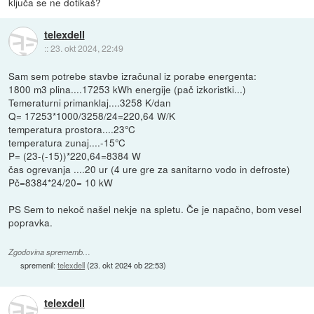
ključa se ne dotikaš?
telexdell
::
23. okt 2024, 22:49
Sam sem potrebe stavbe izračunal iz porabe energenta:
1800 m3 plina....17253 kWh energije (pač izkoristki...)
Temeraturni primanklaj....3258 K/dan
Q= 17253*1000/3258/24=220,64 W/K
temperatura prostora....23°C
temperatura zunaj....-15°C
P= (23-(-15))*220,64=8384 W
čas ogrevanja ....20 ur (4 ure gre za sanitarno vodo in defroste)
Pč=8384*24/20= 10 kW
PS Sem to nekoč našel nekje na spletu. Če je napačno, bom vesel
popravka.
Zgodovina sprememb…
spremenil:
telexdell
(
23. okt 2024 ob 22:53
)
telexdell