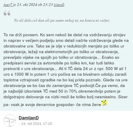
joez7
je
23. okt 2024 ob 23:23
izjavil
:
To ali dela cel dan ali pa samo nekaj ur, na koncu ni važno.
To ne drži povsem. Ko sem nekoč še delal na vzdrževanju strojev
in naprav v večjem podjetju smo delali načrte vzdrževanja glede na
obratovalne ure. Tako se je olje v reduktorjih menjalo po toliko ur
obratovanja, ležaji na elektromotorjih po toliko ur obratovanja,
preveljalo vijake na spojih po toliko ur obratovanja... Enako so
predpisani servisi za avtomobile po toliko km, kar tudi lahko
pretvoriš v ure obratovanja... Ali ti TČ dela 24 ur z npr. 500 W ali 1
uro s 1000 W in potem 1 uro počiva se na bivalnem udobju zaradi
toplotne vztrajnosti zgradbe ne bo kaj prida poznalo. Glede na ure
obratovanja se bo čas do zamenjave TČ podvojil.Če pa vemo, da
je najboljši izkoristek TČ med 50 in 70% obremenitvijo potem je
dolgotrajno delovanje na nizki moči še toliko bolj nesmiselno. Sicer
pa- vsak je svoje denarnice gospodar- če nima žene
DamijanD
::
24. okt 2024, 07:26