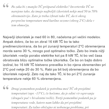
Pa zaka bi z manjšo TČ prišparal elektriko? Inverterske TČ so
narejene tako, da imajo najboljši izkoristek nekje med 50 in 70%
obremenitvijo. Zato je treba izbrati tako TČ, da ti okrog
povprečne temperature med kurilno sezono (okrog 2°C) dela v
tem območju.
Največji izkoristek je med 60 in 80, načeloma pri večini modelov.
Ampak dobro, če bo on zbral 16 kW TČ bo ta tako
predimenzionirana, da bo pri zunanji temperaturi 2°C obremenjena
morda samo 30 %, mnogo pod optimalno točko. Zato bo imela nižji
izkoristek =večjo porabo elektrike kot pa 8 kW TČ, ki bo več časa
obratovala blizu optimalne točke izkoristka. Če bo on bajto dobro
izoliral, bo 16 kW TČ bistveno prevelika in bo njena obremenitev pri
2°C pod nekje 20 do 30 %. Rabi pa bit bolj obremenjena da bo
izkoristek največji. Zato naj da tako TČ, ki bo pri 2°C zunanje
temperature nekje 60 % obremenjena.
Drugi pomemben podatek je potrebna moč TČ ob projektni
temperaturi (npr. -13°C), če hočemo, da je edini vir ogrevanja
(drugače pač v bivalentni točki). Tretji pomembni podatek pa je
temperatura vode, katero nam lahko da pri projektni
temperaturi. Za talno običajno ni nobenega problema, pri