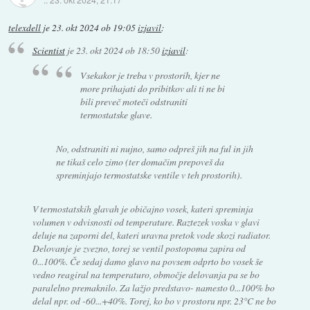
telexdell
je
23. okt 2024 ob 19:05
izjavil
:
Scientist
je
23. okt 2024 ob 18:50
izjavil
:
Vsekakor je treba v prostorih, kjer ne
more prihajati do pribitkov ali ti ne bi
bili preveč moteči odstraniti
termostatske glave.
No, odstraniti ni nujno, samo odpreš jih na ful in jih
ne tikaš celo zimo (ter domačim prepoveš da
spreminjajo termostatske ventile v teh prostorih).
V termostatskih glavah je običajno vosek, kateri spreminja
volumen v odvisnosti od temperature. Raztezek voska v glavi
deluje na zaporni del, kateri uravna pretok vode skozi radiator.
Delovanje je zvezno, torej se ventil postopoma zapira od
0...100%. Če sedaj damo glavo na povsem odprto bo vosek še
vedno reagiral na temperaturo, območje delovanja pa se bo
paralelno premaknilo. Za lažjo predstavo- namesto 0...100% bo
delal npr. od -60...+40%. Torej, ko bo v prostoru npr. 23°C ne bo