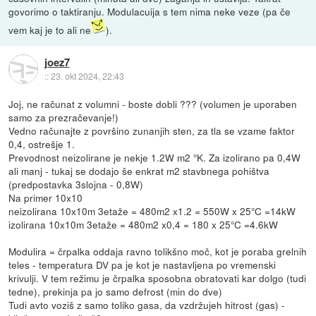
govorimo o taktiranju. Modulacuija s tem nima neke veze (pa če
vem kaj je to ali ne
).
joez7
::
23. okt 2024, 22:43
Joj, ne računat z volumni - boste dobli ??? (volumen je uporaben
samo za prezračevanje!)
Vedno računajte z površino zunanjih sten, za tla se vzame faktor
0,4, ostrešje 1.
Prevodnost neizolirane je nekje 1.2W m2 °K. Za izolirano pa 0,4W
ali manj - tukaj se dodajo še enkrat m2 stavbnega pohištva
(predpostavka 3slojna - 0,8W)
Na primer 10x10
neizolirana 10x10m 3etaže = 480m2 x1.2 = 550W x 25°C =14kW
izolirana 10x10m 3etaže = 480m2 x0,4 = 180 x 25°C =4.6kW
Modulira = črpalka oddaja ravno tolikšno moč, kot je poraba grelnih
teles - temperatura DV pa je kot je nastavljena po vremenski
krivulji. V tem režimu je črpalka sposobna obratovati kar dolgo (tudi
tedne), prekinja pa jo samo defrost (min do dve)
Tudi avto voziš z samo toliko gasa, da vzdržujeh hitrost (gas) -