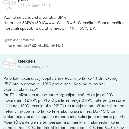
::
23. okt 2024, 23:17
Vzame se Januarska poraba. 3Mwh.
Na primer 3MWh /30 /24 = 4kW *1.5 = 6kW mašina. Sam ta mašina
mora biti sposobna dajat to moč pri -15 in 55°C DV.
Zgodovina sprememb…
spremenil:
joez7
(
23. okt 2024 ob 23:18
)
telexdell
::
23. okt 2024, 23:18
Pa o kaki akumulaciji objeta ti to? Pozimi je lahko 14 dni skupaj
-5°C preko dneva in -10°C preko noči. Kdaj se mi bo kaj
akumuliralo v hišo?
Pa TČ z nižanjem temperature izgunljao moč. Moja je pri 2°C
močna tam 12 kW, pri -15°C pa le še nekje 8 kW. Tiste temperature
nižje od -15°C (max je bila -22°C) res trajajo le ponoči nekajkrat po
nekaj ur skupaj in to lahko krije akumulacija hiše. Do -15°C pa
lahko traja več dni skupaj in nobena akumulacija to ne more pokriti.
Moja TČ pa deluje na temperaturni primankljaj. Tako sedaj, ko je
zunaj okrog 10°C, kot takrat ko bo zunaj pod -10°C ima 6...8 ciklov