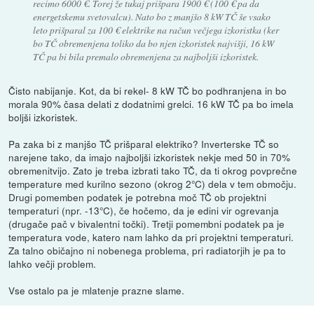
recimo 6000 €. Torej že tukaj prišpara 1900 € (100 € pa da
energetskemu svetovalcu). Nato bo z manjšo 8 kW TČ še vsako
leto prišparal za 100 € elektrike na račun večjega izkoristka (ker
bo TČ obremenjena toliko da bo njen izkoristek najvišji, 16 kW
TČ pa bi bila premalo obremenjena za najboljši izkoristek.
Čisto nabijanje. Kot, da bi rekel- 8 kW TČ bo podhranjena in bo
morala 90% časa delati z dodatnimi grelci. 16 kW TČ pa bo imela
boljši izkoristek.
Pa zaka bi z manjšo TČ prišparal elektriko? Inverterske TČ so
narejene tako, da imajo najboljši izkoristek nekje med 50 in 70%
obremenitvijo. Zato je treba izbrati tako TČ, da ti okrog povprečne
temperature med kurilno sezono (okrog 2°C) dela v tem območju.
Drugi pomemben podatek je potrebna moč TČ ob projektni
temperaturi (npr. -13°C), če hočemo, da je edini vir ogrevanja
(drugače pač v bivalentni točki). Tretji pomembni podatek pa je
temperatura vode, katero nam lahko da pri projektni temperaturi.
Za talno običajno ni nobenega problema, pri radiatorjih je pa to
lahko večji problem.
Vse ostalo pa je mlatenje prazne slame.