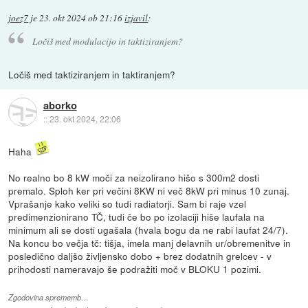
joez7
je
23. okt 2024 ob 21:16
izjavil
:
Ločiš med modulacijo in taktiziranjem?
Ločiš med taktiziranjem in taktiranjem?
aborko
::
23. okt 2024, 22:06
Haha
No realno bo 8 kW moči za neizolirano hišo s 300m2 dosti
premalo. Sploh ker pri večini 8KW ni več 8kW pri minus 10 zunaj.
Vprašanje kako veliki so tudi radiatorji. Sam bi raje vzel
predimenzionirano TČ, tudi če bo po izolaciji hiše laufala na
minimum ali se dosti ugašala (hvala bogu da ne rabi laufat 24/7).
Na koncu bo večja tč: tišja, imela manj delavnih ur/obremenitve in
posledično daljšo življensko dobo + brez dodatnih grelcev - v
prihodosti nameravajo še podražiti moč v BLOKU 1 pozimi.
Zgodovina sprememb…