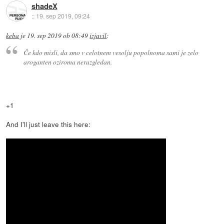
shadeX
::
19. sep 2019, 09:24
keba
je
19. sep 2019 ob 08:49
izjavil
:
Če kdo misli, da smo v celotnem vesolju popolnoma sami je zelo
aroganten oziroma nerazgledan.
+1
And I'll just leave this here: