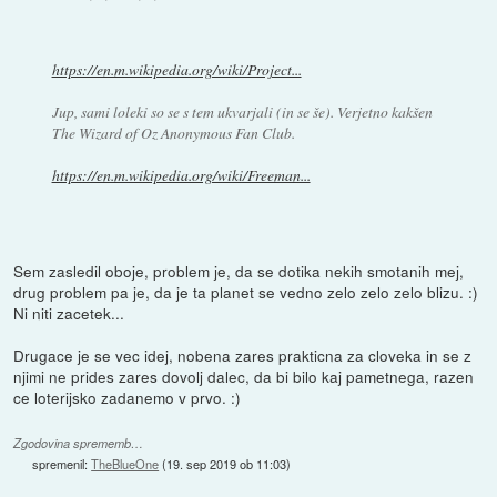
https://en.m.wikipedia.org/wiki/Project...
Jup, sami loleki so se s tem ukvarjali (in se še). Verjetno kakšen
The Wizard of Oz Anonymous Fan Club.
https://en.m.wikipedia.org/wiki/Freeman...
Sem zasledil oboje, problem je, da se dotika nekih smotanih mej,
drug problem pa je, da je ta planet se vedno zelo zelo zelo blizu. :)
Ni niti zacetek...
Drugace je se vec idej, nobena zares prakticna za cloveka in se z
njimi ne prides zares dovolj dalec, da bi bilo kaj pametnega, razen
ce loterijsko zadanemo v prvo. :)
Zgodovina sprememb…
spremenil:
TheBlueOne
(
19. sep 2019 ob 11:03
)