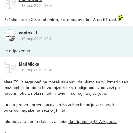
::
18. sep 2019, 23:59
Počakajmo do 20. septembra, ko je napovedan Area 51 raid.
vostok_1
::
19. sep 2019, 00:34
Je odpovedan.
MadMicka
::
19. sep 2019, 00:42
Matej79, iz tega pač ne moreš sklepati, da nismo sami. Izmed vseh
možnosti je ta, da je to zunajzemljska inteligenca, ki se vozi po
našem nebu z nekimi hudimi avioni, še najmanj verjetna.
Lahko gre za naravni pojav, za kako kombinacijo vzrokov, ki
povzroči napake na seznorjih, itd.
tale pojav je npr. redek in zanimiv:
Ball lightning @ Wikipedia