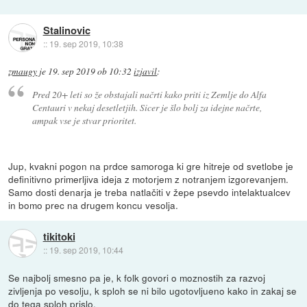
Stalinovic
::
19. sep 2019, 10:38
zmaugy
je
19. sep 2019 ob 10:32
izjavil
:
Pred 20+ leti so že obstajali načrti kako priti iz Zemlje do Alfa
Centauri v nekaj desetletjih. Sicer je šlo bolj za idejne načrte,
ampak vse je stvar prioritet.
Jup, kvakni pogon na prdce samoroga ki gre hitreje od svetlobe je
definitivno primerljiva ideja z motorjem z notranjem izgorevanjem.
Samo dosti denarja je treba natlačiti v žepe psevdo intelaktualcev
in bomo prec na drugem koncu vesolja.
tikitoki
::
19. sep 2019, 10:44
Se najbolj smesno pa je, k folk govori o moznostih za razvoj
zivljenja po vesolju, k sploh se ni bilo ugotovljueno kako in zakaj se
do tega sploh prislo.