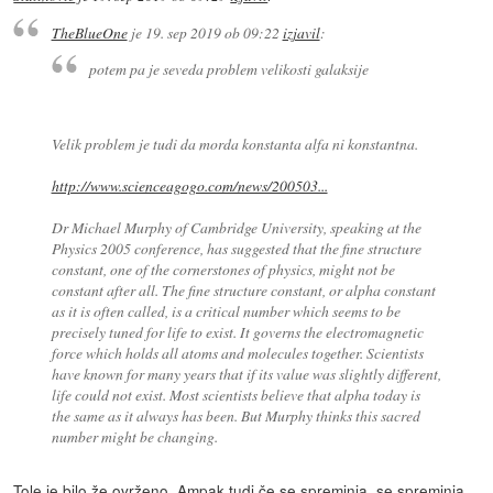
TheBlueOne
je
19. sep 2019 ob 09:22
izjavil
:
potem pa je seveda problem velikosti galaksije
Velik problem je tudi da morda konstanta alfa ni konstantna.
http://www.scienceagogo.com/news/200503...
Dr Michael Murphy of Cambridge University, speaking at the
Physics 2005 conference, has suggested that the fine structure
constant, one of the cornerstones of physics, might not be
constant after all. The fine structure constant, or alpha constant
as it is often called, is a critical number which seems to be
precisely tuned for life to exist. It governs the electromagnetic
force which holds all atoms and molecules together. Scientists
have known for many years that if its value was slightly different,
life could not exist. Most scientists believe that alpha today is
the same as it always has been. But Murphy thinks this sacred
number might be changing.
Tole je bilo že ovrženo. Ampak tudi če se spreminja, se spreminja