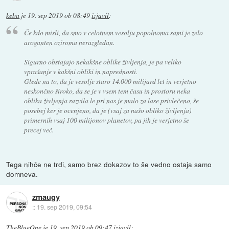
keba
je
19. sep 2019 ob 08:49
izjavil
:
Če kdo misli, da smo v celotnem vesolju popolnoma sami je zelo
aroganten oziroma nerazgledan.
Sigurno obstajajo nekakšne oblike življenja, je pa veliko
vprašanje v kakšni obliki in naprednosti.
Glede na to, da je vesolje staro 14.000 milijard let in verjetno
neskončno široko, da se je v vsem tem času in prostoru neka
oblika življenja razvila le pri nas je malo za lase privlečeno, še
posebej ker je ocenjeno, da je (vsaj za našo obliko življenja)
primernih vsaj 100 milijonov planetov, pa jih je verjetno še
precej več.
Tega nihče ne trdi, samo brez dokazov to še vedno ostaja samo
domneva.
zmaugy
::
19. sep 2019, 09:54
TheBlueOne
je
19. sep 2019 ob 09:47
izjavil
: