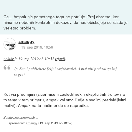
Ce... Ampak nic pametnega tega ne potrjuje. Prej obratno, ker
nimamo nobenih konkretnih dokazov, da nas obiskujejo so razdalje
verjetno problem.
zmaugy
::
19. sep 2019, 10:56
nekikr
je
19. sep 2019 ob 10:52
izjavil
:
Jp. Sami publicitete željni raziskovalci. A nisi niti prebral za kaj
se gre?
Kot vsi pred njimi (sicer nisem zasledil nekih eksplicitnih trditev na
to temo v tem primeru, ampak vsi smo ljudje s svojimi predvidljivimi
motivi). Ampak na ta način pride do napredka.
Zgodovina sprememb…
spremenilo:
zmaugy
(
19. sep 2019 ob 10:57
)