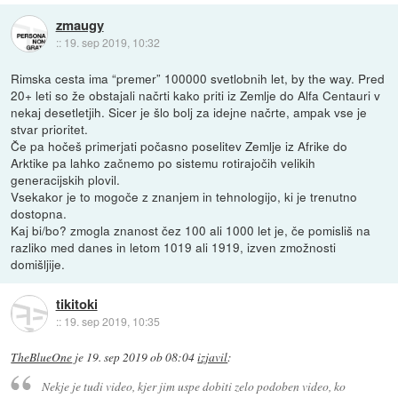
zmaugy
::
19. sep 2019, 10:32
Rimska cesta ima “premer” 100000 svetlobnih let, by the way. Pred
20+ leti so že obstajali načrti kako priti iz Zemlje do Alfa Centauri v
nekaj desetletjih. Sicer je šlo bolj za idejne načrte, ampak vse je
stvar prioritet.
Če pa hočeš primerjati počasno poselitev Zemlje iz Afrike do
Arktike pa lahko začnemo po sistemu rotirajočih velikih
generacijskih plovil.
Vsekakor je to mogoče z znanjem in tehnologijo, ki je trenutno
dostopna.
Kaj bi/bo? zmogla znanost čez 100 ali 1000 let je, če pomisliš na
razliko med danes in letom 1019 ali 1919, izven zmožnosti
domišljije.
tikitoki
::
19. sep 2019, 10:35
TheBlueOne
je
19. sep 2019 ob 08:04
izjavil
:
Nekje je tudi video, kjer jim uspe dobiti zelo podoben video, ko