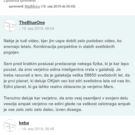
Zgodovina sprememb…
spremenil:
MadMicka
(
19. sep 2019 ob 00:43
)
TheBlueOne
::
19. sep 2019, 08:04
Nekje je tudi video, kjer jim uspe dobiti zelo podoben video, ko
snemajo letalo. Kombinacija perpektive in slabih svetlobnih
pogojev.
Sem pred kratkim poslusal predavanje nekega fizika, ki je kar lepo
povzel, da smo verjetno edina inteligentna vrsta v galaksiji. Je
treba racunati s tem, da je galaksija velika 58850 svetlobnih let, da
je prvi planet, ki deluje OKjish vec kot stiri svetlobna leta od nas itn.
Edini planet, ki ga lahko realno obiscemo je verjetno Mars.
Trenutno deluje kar verjetno, da smo vsaj osamljeni v svojem delu
vesolja ampak verjetno ne edini glede na velikost celotnega ampak
je vse zelo zelo zelo dalec, izven dosega.
keba
::
19. sep 2019, 08:49