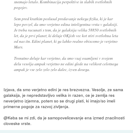
snemajo letalo. Kombinacija perpektive in slabih svetlobnih
pogojev.
Sem pred kratkim poslusal predavanje nekega fizika, ki je kar
lepo povzel, da smo verjetno edina inteligentna vrsta v galaksiji.
Je treba racunati s tem, da je galaksija velika 58850 svetlobnih
let, da je prvi planet, ki deluje OKjish vec kot stiri svetlobna leta
od nas itn. Edini planet, ki ga lahko realno obiscemo je verjetno
Mars.
Trenutno deluje kar verjetno, da smo vsaj osamljeni v svojem
delu vesolja ampak verjetno ne edini glede na velikost celotnega
ampak je vse zelo zelo zelo dalec, izven dosega.
Izjava, da smo verjetno edini je res brezvezna. Vesolje, ze sama
galaksija, je nepredstavljivo velika in razen, ce je zemlja res
neverjetno izjemna, potem so se drugi plati, ki imajo/so imeli
primerne pogoje za razvoj zivljenja.
@Keba se mi zdi, da je samopovelicevanje ena izmed znacilnosti
cloveske vrste.