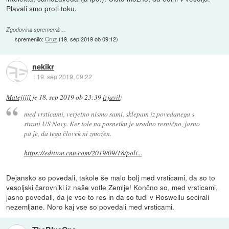
Plavali smo proti toku.
Zgodovina sprememb…
spremenilo:
Cruz
(
19. sep 2019 ob 09:12
)
nekikr
::
19. sep 2019, 09:22
Matejjjjj
je
18. sep 2019 ob 23:39
izjavil
:
med vrsticami, verjetno nismo sami, sklepam iz povedanega s
strani US Navy. Ker tole na posnetku je uradno resnično, jasno
pa je, da tega človek ni zmožen.
https://edition.cnn.com/2019/09/18/poli...
Dejansko so povedali, takole še malo bolj med vrsticami, da so to
vesoljski čarovniki iz naše votle Zemlje! Končno so, med vrsticami,
jasno povedali, da je vse to res in da so tudi v Roswellu secirali
nezemljane. Noro kaj vse so povedali med vrsticami.