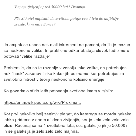
V enem življenju pred 30000 leti? Dvomim.
PS: Si hotel napisati, da svetloba potuje cca 4 leta do najbližje
zvezde, ki ni naše Sonce?
Ja ampak ce uspes nek mali inkrement ne pomeni, da jih je mozno
se neskoncno veliko. In prakticno odkar obstaja clovek tudi zmore
potovati "velike razdalje".
Problem je, da so te razdalje v vesolju tako velike, da potrebujes
nek "hack" zakonov fizike kakor jih poznamo, ker potrebujes za
svetlobno hitrost v teoriji neskoncno kolicino energije.
Ko govorim o stirih letih potovanja svetlobe imam v mislih:
https://en.m.wikipedia.org/wiki/Proxima...
Kot prvi nekoliko bolj zanimiv planet, do katerega se morda nekako
lahko pridemo v enem ali dveh zivljenjih, ker je zelo zelo zelo zelo
blizu. Racunaj samo 4 svetlobna leta, cez galaksijo jih je 50.000+
in se galaksija je zelo zelo zelo majhna.