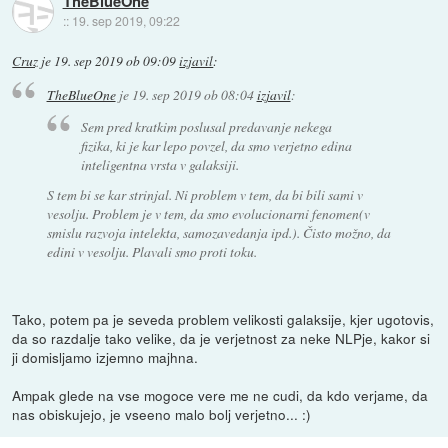
TheBlueOne
::
19. sep 2019, 09:22
Cruz
je
19. sep 2019 ob 09:09
izjavil
:
TheBlueOne
je
19. sep 2019 ob 08:04
izjavil
:
Sem pred kratkim poslusal predavanje nekega
fizika, ki je kar lepo povzel, da smo verjetno edina
inteligentna vrsta v galaksiji.
S tem bi se kar strinjal. Ni problem v tem, da bi bili sami v
vesolju. Problem je v tem, da smo evolucionarni fenomen(v
smislu razvoja intelekta, samozavedanja ipd.). Čisto možno, da
edini v vesolju. Plavali smo proti toku.
Tako, potem pa je seveda problem velikosti galaksije, kjer ugotovis,
da so razdalje tako velike, da je verjetnost za neke NLPje, kakor si
ji domisljamo izjemno majhna.
Ampak glede na vse mogoce vere me ne cudi, da kdo verjame, da
nas obiskujejo, je vseeno malo bolj verjetno... :)