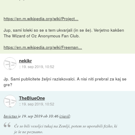
https://en.m.wikipedia.org/wiki/Project...
Jup, sami loleki so se s tem ukvarjali (in se še). Verjetno kakšen
The Wizard of Oz Anonymous Fan Club.
https://en.m.wikipedia.org/wiki/Freeman...
nekikr
::
19. sep 2019, 10:52
Jp. Sami publicitete željni raziskovalci. A nisi niti prebral za kaj se
gre?
TheBlueOne
::
19. sep 2019, 10:52
Invictus
je
19. sep 2019 ob 10:46
izjavil
:
Če so bili vesoljci tukaj na Zemlji, potem so uporabili fiziko, ki
je še ne poznamo.