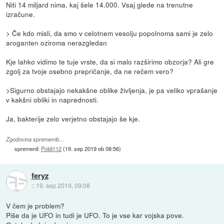
Niti 14 miljard nima, kaj šele 14.000. Vsaj glede na trenutne
izračune.
> Če kdo misli, da smo v celotnem vesolju popolnoma sami je zelo
aroganten oziroma nerazgledan
Kje lahko vidimo te tuje vrste, da si malo razširimo obzorja? Ali gre
zgolj za tvoje osebno prepričanje, da ne rečem vero?
>Sigurno obstajajo nekakšne oblike življenja, je pa veliko vprašanje
v kakšni obliki in naprednosti.
Ja, bakterije zelo verjetno obstajajo še kje.
Zgodovina sprememb…
spremenil:
Poldi112
(
19. sep 2019 ob 08:56
)
feryz
::
19. sep 2019, 09:08
V čem je problem?
Piše da je UFO in tudi je UFO. To je vse kar vojska pove.