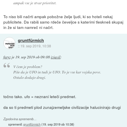
ampak vse je stvar prioritet.
To niso bili načrti ampak pobožne želje ljudi, ki so hoteli nekaj
publicitete. Da rabiš samo rdeče čeveljce s katerimi tleskneš skupaj
in že si tam namreč ni načrt.
gruntfürmich
::
19. sep 2019, 10:38
feryz
je
19. sep 2019 ob 09:08
izjavil
:
V čem je problem?
Piše da je UFO in tudi je UFO. To je vse kar vojska pove.
Ostalo dodajo drugi.
točno tako. ufo = neznani leteči predmet.
da so ti predmeti plod zunajzemeljske civilizacije halucinirajo drugi
Zgodovina sprememb…
spremenil:
gruntfürmich
(
19. sep 2019 ob 10:38
)