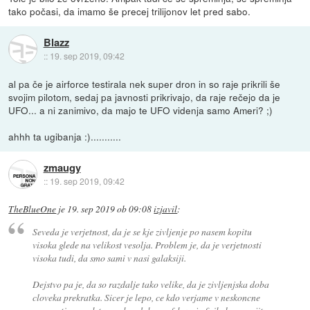
tako počasi, da imamo še precej trilijonov let pred sabo.
Blazz
::
19. sep 2019, 09:42
al pa če je airforce testirala nek super dron in so raje prikrili še
svojim pilotom, sedaj pa javnosti prikrivajo, da raje rečejo da je
UFO... a ni zanimivo, da majo te UFO videnja samo Ameri? ;)
ahhh ta ugibanja :)...........
zmaugy
::
19. sep 2019, 09:42
TheBlueOne
je
19. sep 2019 ob 09:08
izjavil
:
Seveda je verjetnost, da je se kje zivljenje po nasem kopitu
visoka glede na velikost vesolja. Problem je, da je verjetnosti
visoka tudi, da smo sami v nasi galaksiji.
Dejstvo pa je, da so razdalje tako velike, da je zivljenjska doba
cloveka prekratka. Sicer je lepo, ce kdo verjame v neskoncne