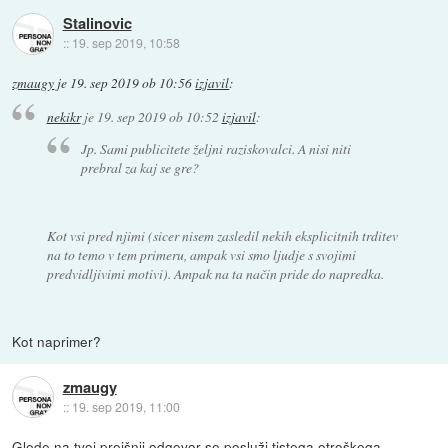
Stalinovic
::
19. sep 2019, 10:58
zmaugy
je
19. sep 2019 ob 10:56
izjavil
:
nekikr
je
19. sep 2019 ob 10:52
izjavil
:
Jp. Sami publicitete željni raziskovalci. A nisi niti
prebral za kaj se gre?
Kot vsi pred njimi (sicer nisem zasledil nekih eksplicitnih trditev
na to temo v tem primeru, ampak vsi smo ljudje s svojimi
predvidljivimi motivi). Ampak na ta način pride do napredka.
Kot naprimer?
zmaugy
::
19. sep 2019, 11:00
Glede na tvoj prejšnji odgovor se posluži tistega otroškega