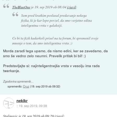
TheBlueOne
je
19. sep 2019 ob 08:04
izjavil
:
Sem pred kratkim poslusal predavanje nekega
fizika, ki je kar lepo povzel, da smo verjetno edina
inteligentna vrsta v galaksiji.
Ce bi ta fizik kadarkoli prisel na ta forum, bi spremenil svoje
mnenje o tem, da smo inteligentna vrsta ;)
Morda zaradi tega upamo, da nismo edini, ker se zavedamo, da
smo še vedno zelo neumni. Prevelik pritisk bi bil! :)
Predstavljajte si: najinteligentnejša vrsta v vesolju ima rada
twerkanje.
Zgodovina sprememb…
spremenilo:
Cruz
(
19. sep 2019 ob 09:32
)
nekikr
::
19. sep 2019, 09:38
Stalinovic
je
19. sep 2019 ob 09:29
izjavil
: