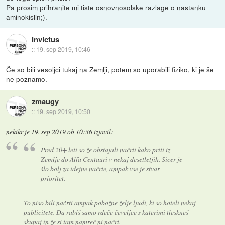
Pa prosim prihranite mi tiste osnovnosolske razlage o nastanku
aminokislin;).
Invictus
::
19. sep 2019, 10:46
Če so bili vesoljci tukaj na Zemlji, potem so uporabili fiziko, ki je še
ne poznamo.
zmaugy
::
19. sep 2019, 10:50
nekikr
je
19. sep 2019 ob 10:36
izjavil
:
Pred 20+ leti so že obstajali načrti kako priti iz
Zemlje do Alfa Centauri v nekaj desetletjih. Sicer je
šlo bolj za idejne načrte, ampak vse je stvar
prioritet.
To niso bili načrti ampak pobožne želje ljudi, ki so hoteli nekaj
publicitete. Da rabiš samo rdeče čeveljce s katerimi tleskneš
skupaj in že si tam namreč ni načrt.