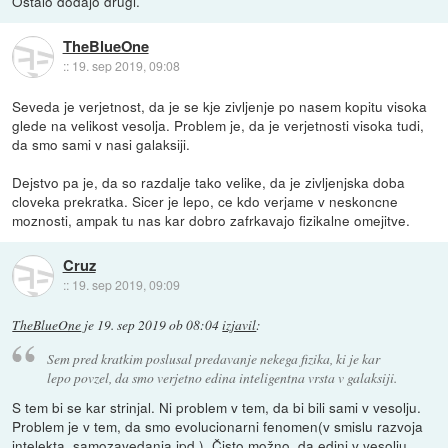
Ostalo dodajo drugi.
TheBlueOne
::
19. sep 2019, 09:08
Seveda je verjetnost, da je se kje zivljenje po nasem kopitu visoka
glede na velikost vesolja. Problem je, da je verjetnosti visoka tudi,
da smo sami v nasi galaksiji.
Dejstvo pa je, da so razdalje tako velike, da je zivljenjska doba
cloveka prekratka. Sicer je lepo, ce kdo verjame v neskoncne
moznosti, ampak tu nas kar dobro zafrkavajo fizikalne omejitve.
Cruz
::
19. sep 2019, 09:09
TheBlueOne
je
19. sep 2019 ob 08:04
izjavil
:
Sem pred kratkim poslusal predavanje nekega fizika, ki je kar
lepo povzel, da smo verjetno edina inteligentna vrsta v galaksiji.
S tem bi se kar strinjal. Ni problem v tem, da bi bili sami v vesolju.
Problem je v tem, da smo evolucionarni fenomen(v smislu razvoja
intelekta, samozavedanja ipd.). Čisto možno, da edini v vesolju.