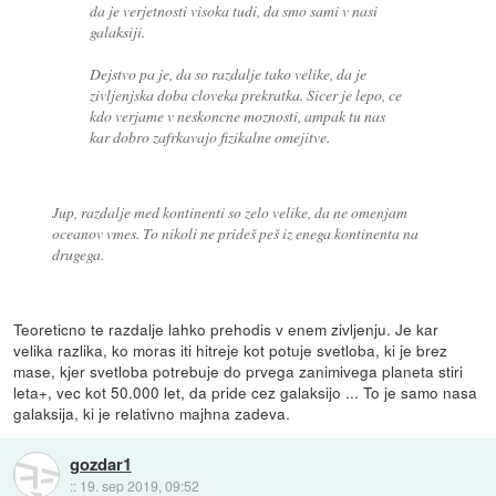
da je verjetnosti visoka tudi, da smo sami v nasi
galaksiji.
Dejstvo pa je, da so razdalje tako velike, da je
zivljenjska doba cloveka prekratka. Sicer je lepo, ce
kdo verjame v neskoncne moznosti, ampak tu nas
kar dobro zafrkavajo fizikalne omejitve.
Jup, razdalje med kontinenti so zelo velike, da ne omenjam
oceanov vmes. To nikoli ne prideš peš iz enega kontinenta na
drugega.
Teoreticno te razdalje lahko prehodis v enem zivljenju. Je kar
velika razlika, ko moras iti hitreje kot potuje svetloba, ki je brez
mase, kjer svetloba potrebuje do prvega zanimivega planeta stiri
leta+, vec kot 50.000 let, da pride cez galaksijo ... To je samo nasa
galaksija, ki je relativno majhna zadeva.
gozdar1
::
19. sep 2019, 09:52