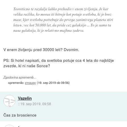
Teoreticno te razdalje lahko prehodis v enem zivljenju. Je kar
velika razlika, ko moras iti hitreje kot potuje svetloba, ki je brez
mase, kjer svetloba potrebuje do prvega zanimivega planeta stiri
leta+, vec kot 50.000 let, da pride cez galaksijo ... To je samo ta
nasa galaksija, ki je relativno majhna zadeva.
V enem življenju pred 30000 leti? Dvomim.
PS: Si hotel napisati, da svetloba potuje cca 4 leta do najbližje
zvezde, ki ni naše Sonce?
Zgodovina sprememb…
spremenilo:
zmaugy
(
19. sep 2019 ob 09:56
)
Vazelin
::
19. sep 2019, 09:58
Čas za broscience