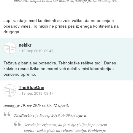
moznosti, ampak tu nas kar dobro zafrkavajo fizikalne omejitve.
Jup, razdalje med kontinenti so zelo velike, da ne omenjam
oceanov vmes. To nikoli ne prideš peš iz enega kontinenta na
drugega.
nekikr
::
19. sep 2019, 09:47
Težava gibanja se potencira. Tehnološke rešitve tudi. Danes
kakšne resne fizike ne moreš več delati v mini laboratoriju z
osnovno opremo.
TheBlueOne
::
19. sep 2019, 09:47
zmaugy
je
19. sep 2019 ob 09:42
izjavil
:
TheBlueOne
je
19. sep 2019 ob 09:08
izjavil
:
Seveda je verjetnost, da je se kje zivljenje po nasem
kopitu visoka glede na velikost vesolja. Problem je,