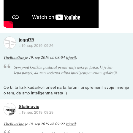
joggi79
::
19. sep 2019, 09:26
TheBlueOne
je
19. sep 2019 ob 08:04
izjavil
:
Sem pred kratkim poslusal predavanje nekega fizika, ki je kar
lepo povzel, da smo verjetno edina inteligentna vrsta v galaksiji.
Ce bi ta fizik kadarkoli prisel na ta forum, bi spremenil svoje mnenje
o tem, da smo inteligentna vrsta ;)
Stalinovic
::
19. sep 2019, 09:29
TheBlueOne
je
19. sep 2019 ob 09:22
izjavil
: