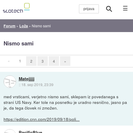
☰
Forum
»
Loža
»
Nismo sami
Nismo sami
«
1
2
3
4
»
Matejjjjj
::
18. sep 2019, 23:39
med vrsticami, verjetno nismo sami, sklepam iz povedanega s
strani US Navy. Ker tole na posnetku je uradno resnično, jasno pa
je, da tega človek ni zmožen.
https://edition.cnn.com/2019/09/18/poli...
PacificBlue