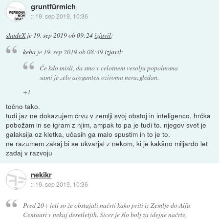
gruntfürmich
::
19. sep 2019, 10:36
shadeX
je
19. sep 2019 ob 09:24
izjavil
:
keba
je
19. sep 2019 ob 08:49
izjavil
:
Če kdo misli, da smo v celotnem vesolju popolnoma
sami je zelo aroganten oziroma nerazgledan.
+1
točno tako.
tudi jaz ne dokazujem črvu v zemlji svoj obstoj in inteligenco, hrčka
pobožam in se igram z njim, ampak to pa je tudi to. njegov svet je
galaksija oz kletka, učasih ga malo spustim in to je to.
ne razumem zakaj bi se ukvarjal z nekom, ki je kakšno miljardo let
zadaj v razvoju
nekikr
::
19. sep 2019, 10:36
Pred 20+ leti so že obstajali načrti kako priti iz Zemlje do Alfa
Centauri v nekaj desetletjih. Sicer je šlo bolj za idejne načrte,