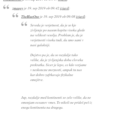
zmaugy
je
19. sep 2019 ob 09:42
izjavil
:
TheBlueOne
je
19. sep 2019 ob 09:08
izjavil
:
Seveda je verjetnost, da je se kje
zivljenje po nasem kopitu visoka glede
na velikost vesolja. Problem je, da je
verjetnosti visoka tudi, da smo sami v
nasi galaksiji.
Dejstvo pa je, da so razdalje tako
velike, da je zivljenjska doba cloveka
prekratka. Sicer je lepo, ce kdo verjame
v neskoncne moznosti, ampak tu nas
kar dobro zafrkavajo fizikalne
omejitve.
Jup, razdalje med kontinenti so zelo velike, da ne
omenjam oceanov vmes. To nikoli ne prideš peš iz
enega kontinenta na drugega.