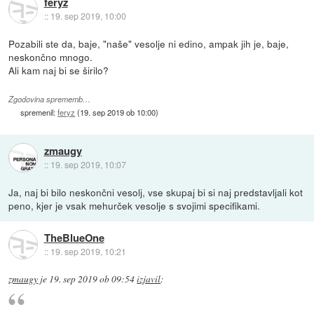
feryz
::
19. sep 2019, 10:00
Pozabili ste da, baje, "naše" vesolje ni edino, ampak jih je, baje,
neskončno mnogo.
Ali kam naj bi se širilo?
Zgodovina sprememb…
spremenil:
feryz
(
19. sep 2019 ob 10:00
)
zmaugy
::
19. sep 2019, 10:07
Ja, naj bi bilo neskončni vesolj, vse skupaj bi si naj predstavljali kot
peno, kjer je vsak mehurček vesolje s svojimi specifikami.
TheBlueOne
::
19. sep 2019, 10:21
zmaugy
je
19. sep 2019 ob 09:54
izjavil
: