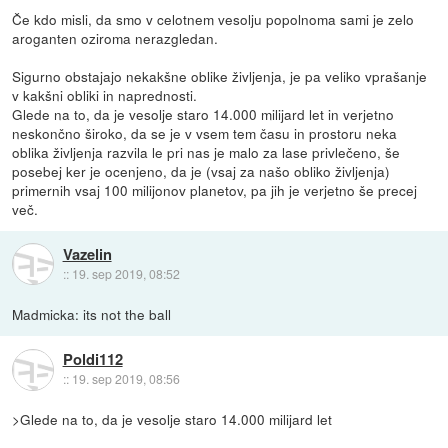
Če kdo misli, da smo v celotnem vesolju popolnoma sami je zelo
aroganten oziroma nerazgledan.
Sigurno obstajajo nekakšne oblike življenja, je pa veliko vprašanje
v kakšni obliki in naprednosti.
Glede na to, da je vesolje staro 14.000 milijard let in verjetno
neskončno široko, da se je v vsem tem času in prostoru neka
oblika življenja razvila le pri nas je malo za lase privlečeno, še
posebej ker je ocenjeno, da je (vsaj za našo obliko življenja)
primernih vsaj 100 milijonov planetov, pa jih je verjetno še precej
več.
Vazelin
::
19. sep 2019, 08:52
Madmicka: its not the ball
Poldi112
::
19. sep 2019, 08:56
>Glede na to, da je vesolje staro 14.000 milijard let