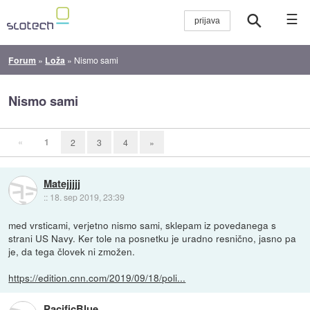
☰
Forum
»
Loža
»
Nismo sami
Nismo sami
«
1
2
3
4
»
Matejjjjj
::
18. sep 2019, 23:39
med vrsticami, verjetno nismo sami, sklepam iz povedanega s
strani US Navy. Ker tole na posnetku je uradno resnično, jasno pa
je, da tega človek ni zmožen.
https://edition.cnn.com/2019/09/18/poli...
PacificBlue