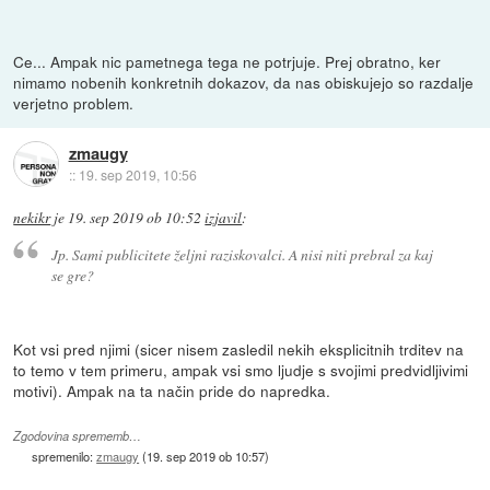
Ce... Ampak nic pametnega tega ne potrjuje. Prej obratno, ker
nimamo nobenih konkretnih dokazov, da nas obiskujejo so razdalje
verjetno problem.
zmaugy
::
19. sep 2019, 10:56
nekikr
je
19. sep 2019 ob 10:52
izjavil
:
Jp. Sami publicitete željni raziskovalci. A nisi niti prebral za kaj
se gre?
Kot vsi pred njimi (sicer nisem zasledil nekih eksplicitnih trditev na
to temo v tem primeru, ampak vsi smo ljudje s svojimi predvidljivimi
motivi). Ampak na ta način pride do napredka.
Zgodovina sprememb…
spremenilo:
zmaugy
(
19. sep 2019 ob 10:57
)