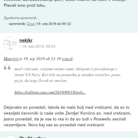
Plavali smo proti toku.
Zgodovina sprememb…
spremenilo:
Cruz
(
19. sep 2019 ob 09:12
)
nekikr
::
19. sep 2019, 09:22
Matejjjjj
je
18. sep 2019 ob 23:39
izjavil
:
med vrsticami, verjetno nismo sami, sklepam iz povedanega s
strani US Navy. Ker tole na posnetku je uradno resnično, jasno
pa je, da tega človek ni zmožen.
https://edition.cnn.com/2019/09/18/poli...
Dejansko so povedali, takole še malo bolj med vrsticami, da so to
vesoljski čarovniki iz naše votle Zemlje! Končno so, med vrsticami,
jasno povedali, da je vse to res in da so tudi v Roswellu secirali
nezemljane. Noro kaj vse so povedali med vrsticami.