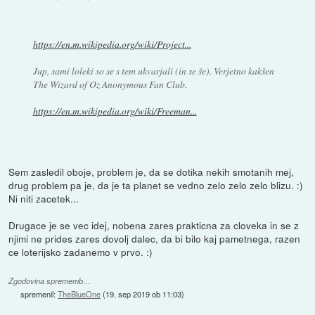
https://en.m.wikipedia.org/wiki/Project...
Jup, sami loleki so se s tem ukvarjali (in se še). Verjetno kakšen
The Wizard of Oz Anonymous Fan Club.
https://en.m.wikipedia.org/wiki/Freeman...
Sem zasledil oboje, problem je, da se dotika nekih smotanih mej,
drug problem pa je, da je ta planet se vedno zelo zelo zelo blizu. :)
Ni niti zacetek...
Drugace je se vec idej, nobena zares prakticna za cloveka in se z
njimi ne prides zares dovolj dalec, da bi bilo kaj pametnega, razen
ce loterijsko zadanemo v prvo. :)
Zgodovina sprememb…
spremenil:
TheBlueOne
(
19. sep 2019 ob 11:03
)