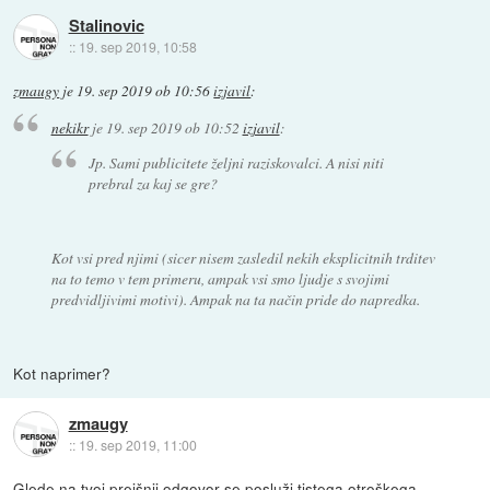
Stalinovic
::
19. sep 2019, 10:58
zmaugy
je
19. sep 2019 ob 10:56
izjavil
:
nekikr
je
19. sep 2019 ob 10:52
izjavil
:
Jp. Sami publicitete željni raziskovalci. A nisi niti
prebral za kaj se gre?
Kot vsi pred njimi (sicer nisem zasledil nekih eksplicitnih trditev
na to temo v tem primeru, ampak vsi smo ljudje s svojimi
predvidljivimi motivi). Ampak na ta način pride do napredka.
Kot naprimer?
zmaugy
::
19. sep 2019, 11:00
Glede na tvoj prejšnji odgovor se posluži tistega otroškega