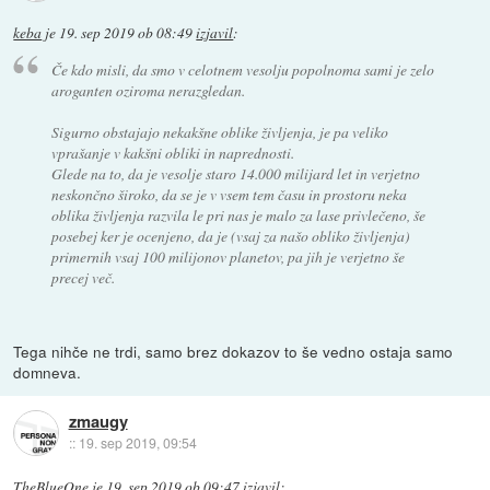
keba
je
19. sep 2019 ob 08:49
izjavil
:
Če kdo misli, da smo v celotnem vesolju popolnoma sami je zelo
aroganten oziroma nerazgledan.
Sigurno obstajajo nekakšne oblike življenja, je pa veliko
vprašanje v kakšni obliki in naprednosti.
Glede na to, da je vesolje staro 14.000 milijard let in verjetno
neskončno široko, da se je v vsem tem času in prostoru neka
oblika življenja razvila le pri nas je malo za lase privlečeno, še
posebej ker je ocenjeno, da je (vsaj za našo obliko življenja)
primernih vsaj 100 milijonov planetov, pa jih je verjetno še
precej več.
Tega nihče ne trdi, samo brez dokazov to še vedno ostaja samo
domneva.
zmaugy
::
19. sep 2019, 09:54
TheBlueOne
je
19. sep 2019 ob 09:47
izjavil
: