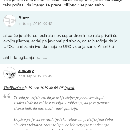
tako počasi, da imamo še precej trilijonov let pred sabo.
Blazz
::
19. sep 2019, 09:42
al pa če je airforce testirala nek super dron in so raje prikrili še
svojim pilotom, sedaj pa javnosti prikrivajo, da raje rečejo da je
UFO... a ni zanimivo, da majo te UFO videnja samo Ameri? ;)
ahhh ta ugibanja :)...........
zmaugy
::
19. sep 2019, 09:42
TheBlueOne
je
19. sep 2019 ob 09:08
izjavil
:
Seveda je verjetnost, da je se kje zivljenje po nasem kopitu
visoka glede na velikost vesolja. Problem je, da je verjetnosti
visoka tudi, da smo sami v nasi galaksiji.
Dejstvo pa je, da so razdalje tako velike, da je zivljenjska doba
cloveka prekratka. Sicer je lepo, ce kdo verjame v neskoncne