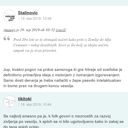
Stalinovic
::
19. sep 2019, 10:38
zmaugy
je
19. sep 2019 ob 10:32
izjavil
:
Pred 20+ leti so že obstajali načrti kako priti iz Zemlje do Alfa
Centauri v nekaj desetletjih. Sicer je šlo bolj za idejne načrte,
ampak vse je stvar prioritet.
Jup, kvakni pogon na prdce samoroga ki gre hitreje od svetlobe je
definitivno primerljiva ideja z motorjem z notranjem izgorevanjem.
Samo dosti denarja je treba natlačiti v žepe psevdo intelaktualcev
in bomo prec na drugem koncu vesolja.
tikitoki
::
19. sep 2019, 10:44
Se najbolj smesno pa je, k folk govori o moznostih za razvoj
zivljenja po vesolju, k sploh se ni bilo ugotovljueno kako in zakaj se
do tega sploh prislo.