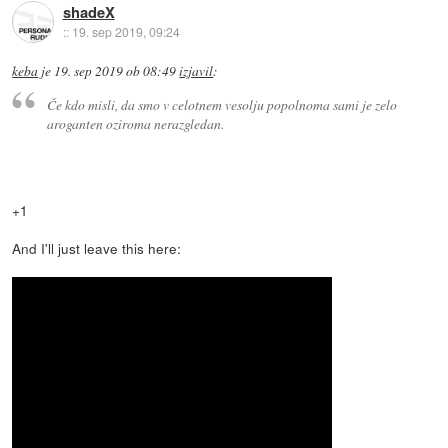
shadeX
::
19. sep 2019, 09:24
keba
je
19. sep 2019 ob 08:49
izjavil
:
Če kdo misli, da smo v celotnem vesolju popolnoma sami je zelo
aroganten oziroma nerazgledan.
+1
And I'll just leave this here: