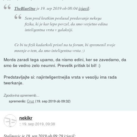
TheBlueOne
je
19. sep 2019 ob 08:04
izjavil
:
Sem pred kratkim poslusal predavanje nekega
fizika, ki je kar lepo povzel, da smo verjetno edina
inteligentna vrsta v galaksiji.
Ce bi ta fizik kadarkoli prisel na ta forum, bi spremenil svoje
mnenje o tem, da smo inteligentna vrsta ;)
Morda zaradi tega upamo, da nismo edini, ker se zavedamo, da
smo še vedno zelo neumni. Prevelik pritisk bi bil! :)
Predstavljajte si: najinteligentnejša vrsta v vesolju ima rada
twerkanje.
Zgodovina sprememb…
spremenilo:
Cruz
(
19. sep 2019 ob 09:32
)
nekikr
::
19. sep 2019, 09:38
Stalinovic
je
19. sep 2019 ob 09:29
izjavil
: