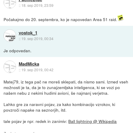
::
18. sep 2019, 23:59
Počakajmo do 20. septembra, ko je napovedan Area 51 raid.
vostok_1
::
19. sep 2019, 00:34
Je odpovedan.
MadMicka
::
19. sep 2019, 00:42
Matej79, iz tega pač ne moreš sklepati, da nismo sami. Izmed vseh
možnosti je ta, da je to zunajzemljska inteligenca, ki se vozi po
našem nebu z nekimi hudimi avioni, še najmanj verjetna.
Lahko gre za naravni pojav, za kako kombinacijo vzrokov, ki
povzroči napake na seznorjih, itd.
tale pojav je npr. redek in zanimiv:
Ball lightning @ Wikipedia