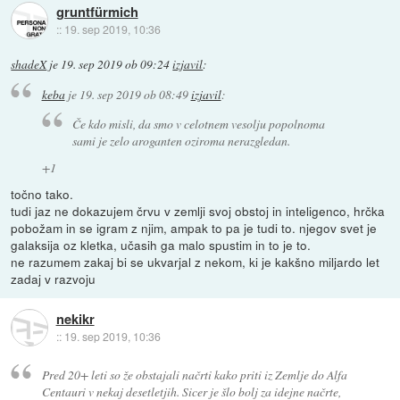
gruntfürmich
::
19. sep 2019, 10:36
shadeX
je
19. sep 2019 ob 09:24
izjavil
:
keba
je
19. sep 2019 ob 08:49
izjavil
:
Če kdo misli, da smo v celotnem vesolju popolnoma
sami je zelo aroganten oziroma nerazgledan.
+1
točno tako.
tudi jaz ne dokazujem črvu v zemlji svoj obstoj in inteligenco, hrčka
pobožam in se igram z njim, ampak to pa je tudi to. njegov svet je
galaksija oz kletka, učasih ga malo spustim in to je to.
ne razumem zakaj bi se ukvarjal z nekom, ki je kakšno miljardo let
zadaj v razvoju
nekikr
::
19. sep 2019, 10:36
Pred 20+ leti so že obstajali načrti kako priti iz Zemlje do Alfa
Centauri v nekaj desetletjih. Sicer je šlo bolj za idejne načrte,