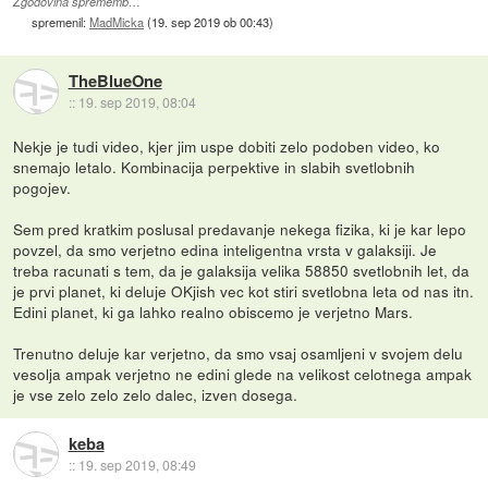
Zgodovina sprememb…
spremenil:
MadMicka
(
19. sep 2019 ob 00:43
)
TheBlueOne
::
19. sep 2019, 08:04
Nekje je tudi video, kjer jim uspe dobiti zelo podoben video, ko
snemajo letalo. Kombinacija perpektive in slabih svetlobnih
pogojev.
Sem pred kratkim poslusal predavanje nekega fizika, ki je kar lepo
povzel, da smo verjetno edina inteligentna vrsta v galaksiji. Je
treba racunati s tem, da je galaksija velika 58850 svetlobnih let, da
je prvi planet, ki deluje OKjish vec kot stiri svetlobna leta od nas itn.
Edini planet, ki ga lahko realno obiscemo je verjetno Mars.
Trenutno deluje kar verjetno, da smo vsaj osamljeni v svojem delu
vesolja ampak verjetno ne edini glede na velikost celotnega ampak
je vse zelo zelo zelo dalec, izven dosega.
keba
::
19. sep 2019, 08:49