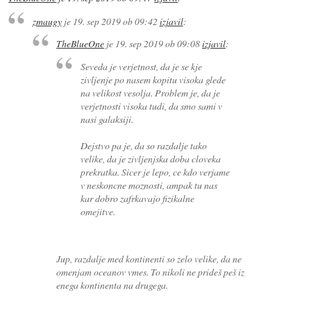
zmaugy
je
19. sep 2019 ob 09:42
izjavil
:
TheBlueOne
je
19. sep 2019 ob 09:08
izjavil
:
Seveda je verjetnost, da je se kje
zivljenje po nasem kopitu visoka glede
na velikost vesolja. Problem je, da je
verjetnosti visoka tudi, da smo sami v
nasi galaksiji.
Dejstvo pa je, da so razdalje tako
velike, da je zivljenjska doba cloveka
prekratka. Sicer je lepo, ce kdo verjame
v neskoncne moznosti, ampak tu nas
kar dobro zafrkavajo fizikalne
omejitve.
Jup, razdalje med kontinenti so zelo velike, da ne
omenjam oceanov vmes. To nikoli ne prideš peš iz
enega kontinenta na drugega.