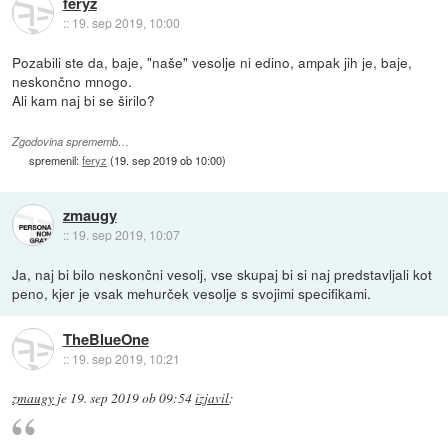
feryz
::
19. sep 2019, 10:00
Pozabili ste da, baje, "naše" vesolje ni edino, ampak jih je, baje,
neskončno mnogo.
Ali kam naj bi se širilo?
Zgodovina sprememb…
spremenil:
feryz
(
19. sep 2019 ob 10:00
)
zmaugy
::
19. sep 2019, 10:07
Ja, naj bi bilo neskončni vesolj, vse skupaj bi si naj predstavljali kot
peno, kjer je vsak mehurček vesolje s svojimi specifikami.
TheBlueOne
::
19. sep 2019, 10:21
zmaugy
je
19. sep 2019 ob 09:54
izjavil
: