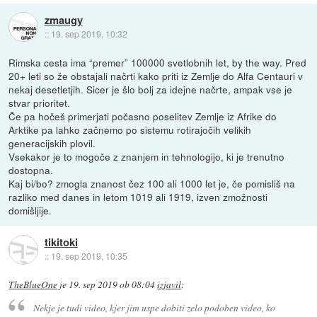
zmaugy
::
19. sep 2019, 10:32
Rimska cesta ima “premer” 100000 svetlobnih let, by the way. Pred
20+ leti so že obstajali načrti kako priti iz Zemlje do Alfa Centauri v
nekaj desetletjih. Sicer je šlo bolj za idejne načrte, ampak vse je
stvar prioritet.
Če pa hočeš primerjati počasno poselitev Zemlje iz Afrike do
Arktike pa lahko začnemo po sistemu rotirajočih velikih
generacijskih plovil.
Vsekakor je to mogoče z znanjem in tehnologijo, ki je trenutno
dostopna.
Kaj bi/bo? zmogla znanost čez 100 ali 1000 let je, če pomisliš na
razliko med danes in letom 1019 ali 1919, izven zmožnosti
domišljije.
tikitoki
::
19. sep 2019, 10:35
TheBlueOne
je
19. sep 2019 ob 08:04
izjavil
:
Nekje je tudi video, kjer jim uspe dobiti zelo podoben video, ko