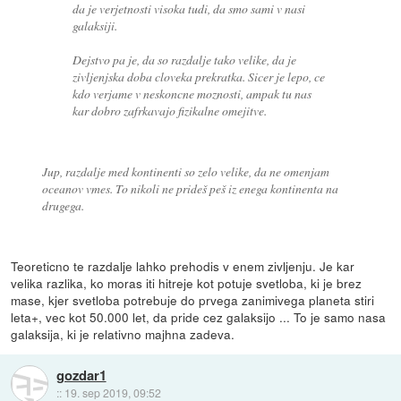
da je verjetnosti visoka tudi, da smo sami v nasi
galaksiji.
Dejstvo pa je, da so razdalje tako velike, da je
zivljenjska doba cloveka prekratka. Sicer je lepo, ce
kdo verjame v neskoncne moznosti, ampak tu nas
kar dobro zafrkavajo fizikalne omejitve.
Jup, razdalje med kontinenti so zelo velike, da ne omenjam
oceanov vmes. To nikoli ne prideš peš iz enega kontinenta na
drugega.
Teoreticno te razdalje lahko prehodis v enem zivljenju. Je kar
velika razlika, ko moras iti hitreje kot potuje svetloba, ki je brez
mase, kjer svetloba potrebuje do prvega zanimivega planeta stiri
leta+, vec kot 50.000 let, da pride cez galaksijo ... To je samo nasa
galaksija, ki je relativno majhna zadeva.
gozdar1
::
19. sep 2019, 09:52