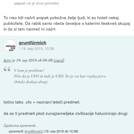
ampak vse je stvar prioritet.
To niso bili načrti ampak pobožne želje ljudi, ki so hoteli nekaj
publicitete. Da rabiš samo rdeče čeveljce s katerimi tleskneš skupaj
in že si tam namreč ni načrt.
gruntfürmich
::
19. sep 2019, 10:38
feryz
je
19. sep 2019 ob 09:08
izjavil
:
V čem je problem?
Piše da je UFO in tudi je UFO. To je vse kar vojska pove.
Ostalo dodajo drugi.
točno tako. ufo = neznani leteči predmet.
da so ti predmeti plod zunajzemeljske civilizacije halucinirajo drugi
Zgodovina sprememb…
spremenil:
gruntfürmich
(
19. sep 2019 ob 10:38
)