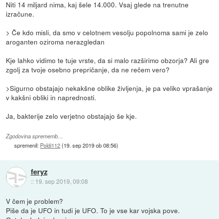
Niti 14 miljard nima, kaj šele 14.000. Vsaj glede na trenutne
izračune.
> Če kdo misli, da smo v celotnem vesolju popolnoma sami je zelo
aroganten oziroma nerazgledan
Kje lahko vidimo te tuje vrste, da si malo razširimo obzorja? Ali gre
zgolj za tvoje osebno prepričanje, da ne rečem vero?
>Sigurno obstajajo nekakšne oblike življenja, je pa veliko vprašanje
v kakšni obliki in naprednosti.
Ja, bakterije zelo verjetno obstajajo še kje.
Zgodovina sprememb…
spremenil:
Poldi112
(
19. sep 2019 ob 08:56
)
feryz
::
19. sep 2019, 09:08
V čem je problem?
Piše da je UFO in tudi je UFO. To je vse kar vojska pove.