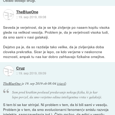
Ostalo dodajo drugi.
TheBlueOne
::
19. sep 2019, 09:08
Seveda je verjetnost, da je se kje zivljenje po nasem kopitu visoka
glede na velikost vesolja. Problem je, da je verjetnosti visoka tudi,
da smo sami v nasi galaksiji.
Dejstvo pa je, da so razdalje tako velike, da je zivljenjska doba
cloveka prekratka. Sicer je lepo, ce kdo verjame v neskoncne
moznosti, ampak tu nas kar dobro zafrkavajo fizikalne omejitve.
Cruz
::
19. sep 2019, 09:09
TheBlueOne
je
19. sep 2019 ob 08:04
izjavil
:
Sem pred kratkim poslusal predavanje nekega fizika, ki je kar
lepo povzel, da smo verjetno edina inteligentna vrsta v galaksiji.
S tem bi se kar strinjal. Ni problem v tem, da bi bili sami v vesolju.
Problem je v tem, da smo evolucionarni fenomen(v smislu razvoja
intelekta, samozavedanja ipd.). Čisto možno, da edini v vesolju.