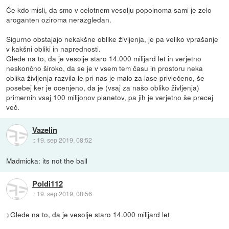
Če kdo misli, da smo v celotnem vesolju popolnoma sami je zelo
aroganten oziroma nerazgledan.
Sigurno obstajajo nekakšne oblike življenja, je pa veliko vprašanje
v kakšni obliki in naprednosti.
Glede na to, da je vesolje staro 14.000 milijard let in verjetno
neskončno široko, da se je v vsem tem času in prostoru neka
oblika življenja razvila le pri nas je malo za lase privlečeno, še
posebej ker je ocenjeno, da je (vsaj za našo obliko življenja)
primernih vsaj 100 milijonov planetov, pa jih je verjetno še precej
več.
Vazelin
::
19. sep 2019, 08:52
Madmicka: its not the ball
Poldi112
::
19. sep 2019, 08:56
>Glede na to, da je vesolje staro 14.000 milijard let