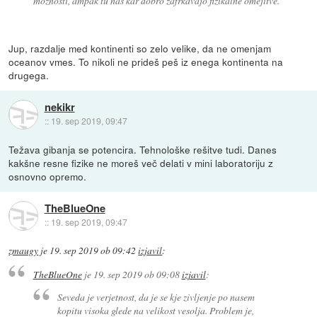
moznosti, ampak tu nas kar dobro zafrkavajo fizikalne omejitve.
Jup, razdalje med kontinenti so zelo velike, da ne omenjam
oceanov vmes. To nikoli ne prideš peš iz enega kontinenta na
drugega.
nekikr
::
19. sep 2019, 09:47
Težava gibanja se potencira. Tehnološke rešitve tudi. Danes
kakšne resne fizike ne moreš več delati v mini laboratoriju z
osnovno opremo.
TheBlueOne
::
19. sep 2019, 09:47
zmaugy
je
19. sep 2019 ob 09:42
izjavil
:
TheBlueOne
je
19. sep 2019 ob 09:08
izjavil
:
Seveda je verjetnost, da je se kje zivljenje po nasem
kopitu visoka glede na velikost vesolja. Problem je,