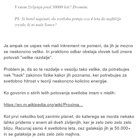
V enem življenju pred 30000 leti? Dvomim.
PS: Si hotel napisati, da svetloba potuje cca 4 leta do najbližje
zvezde, ki ni naše Sonce?
Ja ampak ce uspes nek mali inkrement ne pomeni, da jih je mozno
se neskoncno veliko. In prakticno odkar obstaja clovek tudi zmore
potovati "velike razdalje".
Problem je, da so te razdalje v vesolju tako velike, da potrebujes
nek "hack" zakonov fizike kakor jih poznamo, ker potrebujes za
svetlobno hitrost v teoriji neskoncno kolicino energije.
Ko govorim o stirih letih potovanja svetlobe imam v mislih:
https://en.m.wikipedia.org/wiki/Proxima...
Kot prvi nekoliko bolj zanimiv planet, do katerega se morda nekako
lahko pridemo v enem ali dveh zivljenjih, ker je zelo zelo zelo zelo
blizu. Racunaj samo 4 svetlobna leta, cez galaksijo jih je 50.000+
in se galaksija je zelo zelo zelo majhna.