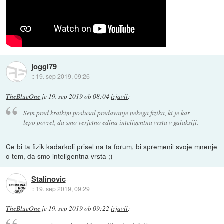
joggi79
::
19. sep 2019, 09:26
TheBlueOne
je
19. sep 2019 ob 08:04
izjavil
:
Sem pred kratkim poslusal predavanje nekega fizika, ki je kar
lepo povzel, da smo verjetno edina inteligentna vrsta v galaksiji.
Ce bi ta fizik kadarkoli prisel na ta forum, bi spremenil svoje mnenje
o tem, da smo inteligentna vrsta ;)
Stalinovic
::
19. sep 2019, 09:29
TheBlueOne
je
19. sep 2019 ob 09:22
izjavil
: