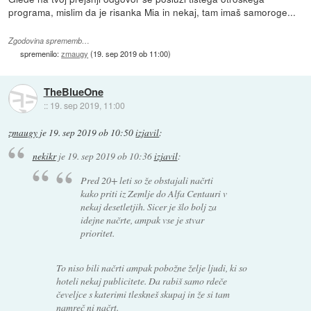
programa, mislim da je risanka Mia in nekaj, tam imaš samoroge...
Zgodovina sprememb…
spremenilo:
zmaugy
(
19. sep 2019 ob 11:00
)
TheBlueOne
::
19. sep 2019, 11:00
zmaugy
je
19. sep 2019 ob 10:50
izjavil
:
nekikr
je
19. sep 2019 ob 10:36
izjavil
:
Pred 20+ leti so že obstajali načrti
kako priti iz Zemlje do Alfa Centauri v
nekaj desetletjih. Sicer je šlo bolj za
idejne načrte, ampak vse je stvar
prioritet.
To niso bili načrti ampak pobožne želje ljudi, ki so
hoteli nekaj publicitete. Da rabiš samo rdeče
čeveljce s katerimi tleskneš skupaj in že si tam
namreč ni načrt.