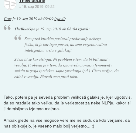
TheBlueOne
::
19. sep 2019, 09:22
Cruz
je
19. sep 2019 ob 09:09
izjavil
:
TheBlueOne
je
19. sep 2019 ob 08:04
izjavil
:
Sem pred kratkim poslusal predavanje nekega
fizika, ki je kar lepo povzel, da smo verjetno edina
inteligentna vrsta v galaksiji.
S tem bi se kar strinjal. Ni problem v tem, da bi bili sami v
vesolju. Problem je v tem, da smo evolucionarni fenomen(v
smislu razvoja intelekta, samozavedanja ipd.). Čisto možno, da
edini v vesolju. Plavali smo proti toku.
Tako, potem pa je seveda problem velikosti galaksije, kjer ugotovis,
da so razdalje tako velike, da je verjetnost za neke NLPje, kakor si
ji domisljamo izjemno majhna.
Ampak glede na vse mogoce vere me ne cudi, da kdo verjame, da
nas obiskujejo, je vseeno malo bolj verjetno... :)