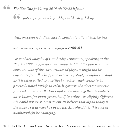
TheBlueOne
je
19. sep 2019 ob 09:22
izjavil
:
potem pa je seveda problem velikosti galaksije
Velik problem je tudi da morda konstanta alfa ni konstantna.
http://www.scienceagogo.com/news/200503...
Dr Michael Murphy of Cambridge University, speaking at the
Physics 2005 conference, has suggested that the fine structure
constant, one of the cornerstones of physics, might not be
constant after all. The fine structure constant, or alpha constant
as it is often called, is a critical number which seems to be
precisely tuned for life to exist. It governs the electromagnetic
force which holds all atoms and molecules together. Scientists
have known for many years that if its value was slightly different,
life could not exist. Most scientists believe that alpha today is
the same as it always has been. But Murphy thinks this sacred
number might be changing.
Tole je bilo že ovrženo. Ampak tudi če se spreminja, se spreminja