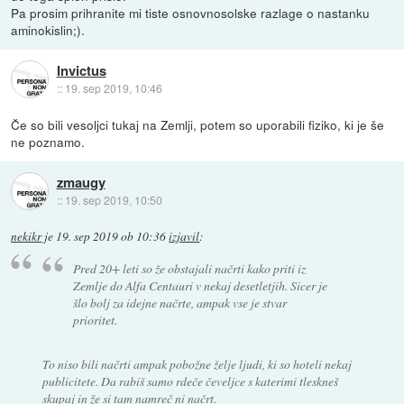
Pa prosim prihranite mi tiste osnovnosolske razlage o nastanku
aminokislin;).
Invictus
::
19. sep 2019, 10:46
Če so bili vesoljci tukaj na Zemlji, potem so uporabili fiziko, ki je še
ne poznamo.
zmaugy
::
19. sep 2019, 10:50
nekikr
je
19. sep 2019 ob 10:36
izjavil
:
Pred 20+ leti so že obstajali načrti kako priti iz
Zemlje do Alfa Centauri v nekaj desetletjih. Sicer je
šlo bolj za idejne načrte, ampak vse je stvar
prioritet.
To niso bili načrti ampak pobožne želje ljudi, ki so hoteli nekaj
publicitete. Da rabiš samo rdeče čeveljce s katerimi tleskneš
skupaj in že si tam namreč ni načrt.