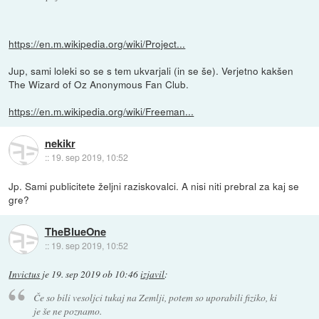
https://en.m.wikipedia.org/wiki/Project...
Jup, sami loleki so se s tem ukvarjali (in se še). Verjetno kakšen
The Wizard of Oz Anonymous Fan Club.
https://en.m.wikipedia.org/wiki/Freeman...
nekikr
::
19. sep 2019, 10:52
Jp. Sami publicitete željni raziskovalci. A nisi niti prebral za kaj se
gre?
TheBlueOne
::
19. sep 2019, 10:52
Invictus
je
19. sep 2019 ob 10:46
izjavil
:
Če so bili vesoljci tukaj na Zemlji, potem so uporabili fiziko, ki
je še ne poznamo.