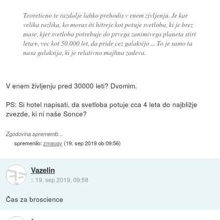
Teoreticno te razdalje lahko prehodis v enem zivljenju. Je kar
velika razlika, ko moras iti hitreje kot potuje svetloba, ki je brez
mase, kjer svetloba potrebuje do prvega zanimivega planeta stiri
leta+, vec kot 50.000 let, da pride cez galaksijo ... To je samo ta
nasa galaksija, ki je relativno majhna zadeva.
V enem življenju pred 30000 leti? Dvomim.
PS: Si hotel napisati, da svetloba potuje cca 4 leta do najbližje
zvezde, ki ni naše Sonce?
Zgodovina sprememb…
spremenilo:
zmaugy
(
19. sep 2019 ob 09:56
)
Vazelin
::
19. sep 2019, 09:58
Čas za broscience