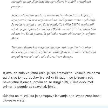
snemajo letalo. Kombinacija perpektive in slabih svetlobnih
pogojev.
Sem pred kratkim poslusal predavanje nekega fizika, ki je kar
lepo povzel, da smo verjetno edina inteligentna vrsta v galaksiji.
Je treba racunati s tem, da je galaksija velika 58850 svetlobnih
let, da je prvi planet, ki deluje OKjish vec kot stiri svetlobna leta
od nas itn. Edini planet, ki ga lahko realno obiscemo je verjetno
Mars.
Trenutno deluje kar verjetno, da smo vsaj osamljeni v svojem
delu vesolja ampak verjetno ne edini glede na velikost celotnega
ampak je vse zelo zelo zelo dalec, izven dosega.
Izjava, da smo verjetno edini je res brezvezna. Vesolje, ze sama
galaksija, je nepredstavljivo velika in razen, ce je zemlja res
neverjetno izjemna, potem so se drugi plati, ki imajo/so imeli
primerne pogoje za razvoj zivljenja.
@Keba se mi zdi, da je samopovelicevanje ena izmed znacilnosti
cloveske vrste.