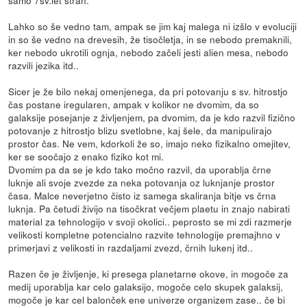
samo 7sv.let stran.
Lahko so še vedno tam, ampak se jim kaj malega ni izšlo v evoluciji
in so še vedno na drevesih, že tisočletja, in se nebodo premaknili,
ker nebodo ukrotili ognja, nebodo začeli jesti alien mesa, nebodo
razvili jezika itd..
Sicer je že bilo nekaj omenjenega, da pri potovanju s sv. hitrostjo
čas postane iregularen, ampak v kolikor ne dvomim, da so
galaksije posejanje z življenjem, pa dvomim, da je kdo razvil fizično
potovanje z hitrostjo blizu svetlobne, kaj šele, da manipulirajo
prostor čas. Ne vem, kdorkoli že so, imajo neko fizikalno omejitev,
ker se soočajo z enako fiziko kot mi.
Dvomim pa da se je kdo tako močno razvil, da uporablja črne
luknje ali svoje zvezde za neka potovanja oz luknjanje prostor
časa. Malce neverjetno čisto iz samega skaliranja bitje vs črna
luknja. Pa četudi živijo na tisočkrat večjem plaetu in znajo nabirati
material za tehnologijo v svoji okolici.. peprosto se mi zdi razmerje
velikosti kompletne potencialno razvite tehnologije premajhno v
primerjavi z velikosti in razdaljami zvezd, črnih lukenj itd..
Razen če je življenje, ki presega planetarne okove, in mogoče za
medij uporablja kar celo galaksijo, mogoče celo skupek galaksij,
mogoče je kar cel balonček ene univerze organizem zase.. če bi