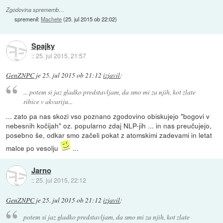
Zgodovina sprememb…
spremenil:
Machete
(
25. jul 2015 ob 22:02
)
Spajky
::
25. jul 2015, 21:57
GenZNPC
je
25. jul 2015 ob 21:12
izjavil
:
... potem si jaz gladko predstavljam, da smo mi za njih, kot zlate
ribice v akvariju...
... zato pa nas skozi vso poznano zgodovino obiskujejo "bogovi v
nebesnih kočijah" oz. popularno zdaj NLP-jih ... in nas preučujejo,
posebno še, odkar smo začeli pokat z atomskimi zadevami in letat
malce po vesolju
...
Jarno
::
25. jul 2015, 22:12
GenZNPC
je
25. jul 2015 ob 21:12
izjavil
:
potem si jaz gladko predstavljam, da smo mi za njih, kot zlate