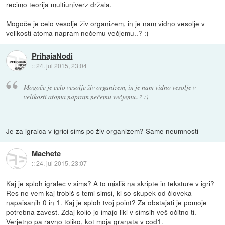
recimo teorija multiuniverz držala.
Mogoče je celo vesolje živ organizem, in je nam vidno vesolje v
velikosti atoma napram nečemu večjemu..? :)
PrihajaNodi
::
24. jul 2015, 23:04
Mogoče je celo vesolje živ organizem, in je nam vidno vesolje v
velikosti atoma napram nečemu večjemu..? :)
Je za igralca v igrici sims pc živ organizem? Same neumnosti
Machete
::
24. jul 2015, 23:07
Kaj je sploh igralec v sims? A to misliš na skripte in teksture v igri?
Res ne vem kaj trobiš s temi simsi, ki so skupek od človeka
napaisanih 0 in 1. Kaj je sploh tvoj point? Za obstajati je pomoje
potrebna zavest. Zdaj kolio jo imajo liki v simsih veš očitno ti.
Verjetno pa ravno toliko, kot moja granata v cod1.