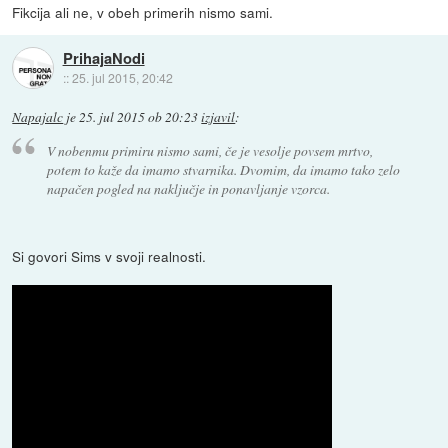
Fikcija ali ne, v obeh primerih nismo sami.
PrihajaNodi
::
25. jul 2015, 20:42
Napajalc
je
25. jul 2015 ob 20:23
izjavil
:
V nobenmu primiru nismo sami, če je vesolje povsem mrtvo,
potem to kaže da imamo stvarnika. Dvomim, da imamo tako zelo
napačen pogled na naključje in ponavljanje vzorca.
Si govori Sims v svoji realnosti.