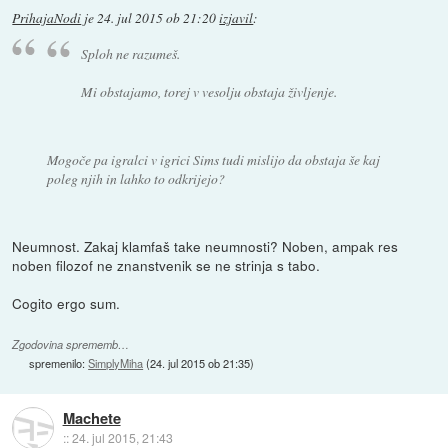
PrihajaNodi
je
24. jul 2015 ob 21:20
izjavil
:
Sploh ne razumeš.
Mi obstajamo, torej v vesolju obstaja življenje.
Mogoče pa igralci v igrici Sims tudi mislijo da obstaja še kaj
poleg njih in lahko to odkrijejo?
Neumnost. Zakaj klamfaš take neumnosti? Noben, ampak res
noben filozof ne znanstvenik se ne strinja s tabo.
Cogito ergo sum.
Zgodovina sprememb…
spremenilo:
SimplyMiha
(
24. jul 2015 ob 21:35
)
Machete
::
24. jul 2015, 21:43