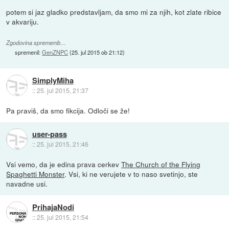
potem si jaz gladko predstavljam, da smo mi za njih, kot zlate ribice
v akvariju.
Zgodovina sprememb…
spremenil:
GenZNPC
(
25. jul 2015 ob 21:12
)
SimplyMiha
::
25. jul 2015, 21:37
Pa praviš, da smo fikcija. Odloči se že!
user-pass
::
25. jul 2015, 21:46
Vsi vemo, da je edina prava cerkev
The Church of the Flying
Spaghetti Monster
. Vsi, ki ne verujete v to naso svetinjo, ste
navadne usi.
PrihajaNodi
::
25. jul 2015, 21:54