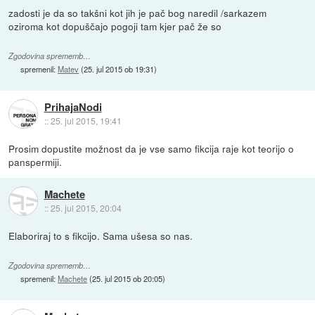
zadosti je da so takšni kot jih je pač bog naredil /sarkazem
oziroma kot dopuščajo pogoji tam kjer pač že so
Zgodovina sprememb…
spremenil:
Matev
(
25. jul 2015 ob 19:31
)
PrihajaNodi
::
25. jul 2015, 19:41
Prosim dopustite možnost da je vse samo fikcija raje kot teorijo o
panspermiji.
Machete
::
25. jul 2015, 20:04
Elaboriraj to s fikcijo. Sama ušesa so nas.
Zgodovina sprememb…
spremenil:
Machete
(
25. jul 2015 ob 20:05
)