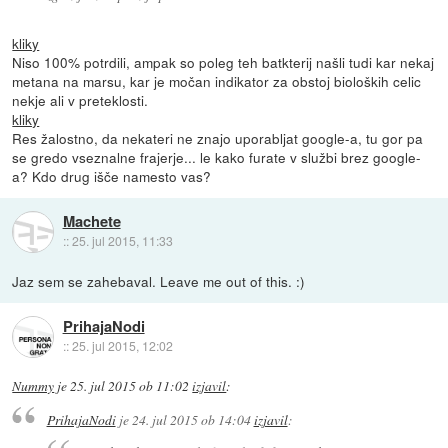
kliky
Niso 100% potrdili, ampak so poleg teh batkterij našli tudi kar nekaj
metana na marsu, kar je močan indikator za obstoj bioloških celic
nekje ali v preteklosti.
kliky
Res žalostno, da nekateri ne znajo uporabljat google-a, tu gor pa
se gredo vseznalne frajerje... le kako furate v službi brez google-
a? Kdo drug išče namesto vas?
Machete
::
25. jul 2015, 11:33
Jaz sem se zahebaval. Leave me out of this. :)
PrihajaNodi
::
25. jul 2015, 12:02
Nummy
je
25. jul 2015 ob 11:02
izjavil
:
PrihajaNodi
je
24. jul 2015 ob 14:04
izjavil
: