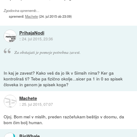
Zgodovina sprememb…
spremenil:
Machete
(
24. jul 2015 ob 23:09
)
PrihajaNodi
::
24. jul 2015, 23:36
Za obstajati je pomoje potrebna zavest.
In kaj je zavest? Kako veš da jo lik v Simsih nima? Ker ga
kontroliraš ti? Tebe pa fizično okolje...sicer pa 1 in 0 so spisek
človeka in genom je spisek koga?
Machete
::
25. jul 2015, 07:07
Ojoj. Bom mel v mislih, preden razčefukam beštijo v doomu, da
bom čim bolj human.
BigWhale