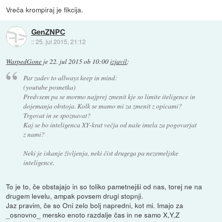
Vreča krompiraj je fikcija.
GenZNPC
::
25. jul 2015, 21:12
WarpedGone
je
22. jul 2015 ob 10:00
izjavil
:
Par zadev to allways keep in mind:
(youtube posnetka)
Predvsem pa se mormo najprej zmenit kje so limite iteligence in
dojemanja obstoja. Kolk se mamo mi za zmenit z opicami?
Trgovat in se spoznavat?
Kaj se bo inteligenca XY-krat večja od naše imela za pogovarjat
z nami?
Neki je iskanje življenja, neki čist drugega pa nezemeljske
inteligence.
To je to, če obstajajo in so toliko pametnejši od nas, torej ne na
drugem levelu, ampak povsem drugi stopnji.
Jaz pravim, če so Oni zelo bolj napredni, kot mi. Imajo za
_osnovno_ mersko enoto razdalje čas in ne samo X,Y,Z