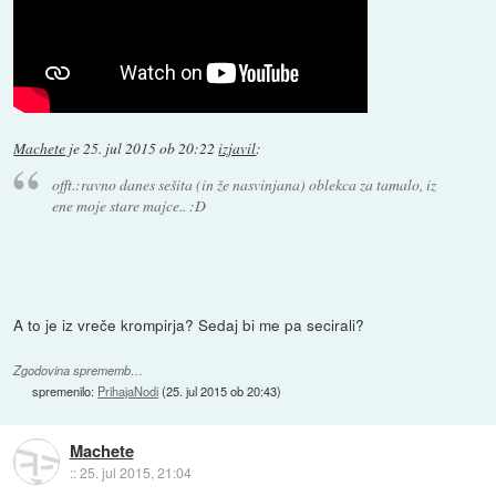
Machete
je
25. jul 2015 ob 20:22
izjavil
:
offt.:ravno danes sešita (in že nasvinjana) oblekca za tamalo, iz
ene moje stare majce.. :D
A to je iz vreče krompirja? Sedaj bi me pa secirali?
Zgodovina sprememb…
spremenilo:
PrihajaNodi
(
25. jul 2015 ob 20:43
)
Machete
::
25. jul 2015, 21:04