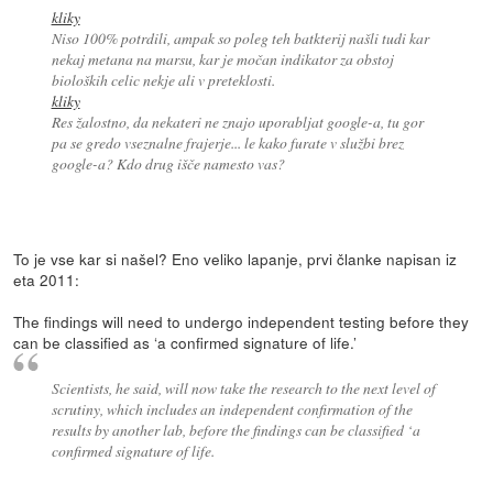
kliky
Niso 100% potrdili, ampak so poleg teh batkterij našli tudi kar
nekaj metana na marsu, kar je močan indikator za obstoj
bioloških celic nekje ali v preteklosti.
kliky
Res žalostno, da nekateri ne znajo uporabljat google-a, tu gor
pa se gredo vseznalne frajerje... le kako furate v službi brez
google-a? Kdo drug išče namesto vas?
To je vse kar si našel? Eno veliko lapanje, prvi članke napisan iz
eta 2011:
The findings will need to undergo independent testing before they
can be classified as ‘a confirmed signature of life.’
Scientists, he said, will now take the research to the next level of
scrutiny, which includes an independent confirmation of the
results by another lab, before the findings can be classified ‘a
confirmed signature of life.