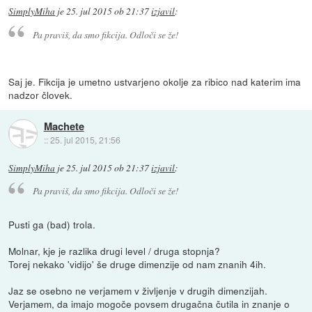
SimplyMiha
je
25. jul 2015 ob 21:37
izjavil
:
Pa praviš, da smo fikcija. Odloči se že!
Saj je. Fikcija je umetno ustvarjeno okolje za ribico nad katerim ima
nadzor človek.
Machete
::
25. jul 2015, 21:56
SimplyMiha
je
25. jul 2015 ob 21:37
izjavil
:
Pa praviš, da smo fikcija. Odloči se že!
Pusti ga (bad) trola.
Molnar, kje je razlika drugi level / druga stopnja?
Torej nekako 'vidijo' še druge dimenzije od nam znanih 4ih.
Jaz se osebno ne verjamem v življenje v drugih dimenzijah.
Verjamem, da imajo mogoče povsem drugačna čutila in znanje o