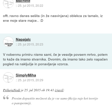
Machete
::
25. jul 2015, 20:22
offt.:ravno danes sešita (in že nasvinjana) oblekca za tamalo, iz
ene moje stare majce.. :D
Napajalc
::
25. jul 2015, 20:23
V nobenmu primiru nismo sami, če je vesolje povsem mrtvo, potem
to kaže da imamo stvarnika. Dvomim, da imamo tako zelo napačen
pogled na naključje in ponavljanje vzorca.
SimplyMiha
::
25. jul 2015, 20:29
PrihajaNodi
je
25. jul 2015 ob 19:41
izjavil
:
Prosim dopustite možnost da je vse samo fikcija raje kot teorijo
o panspermiji.