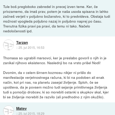
Tule boš pregloboko zabredel in precej izven teme. Ker, če
privzamemo, da imaš prav, potem je naša usoda spisana in lahko
začneš verjeti v poljubno božanstvo, ki to predvideva. Obstaja tudi
možnost vpogleda poljubno nazaj in poljubno naprej po času.
Trenutna fizika pravi pa pravi, da temu ni tako. Načelo
nedoločenosti ipd.
Tarzan
::
25. jul 2015, 16:53
Thomasa so ugrabili marsovci, ker je preslabo govoril o njih in je
zanikal njihovo eksistenco. Naslednji bo na vrsto prišel Nodi!
Dvomim, da v celem širnem kozmosu nikjer ni prišlo do
manifestacije verjetnostnega računa, ki bi na podoben ali enak
način, kot pri nas, na planetu zasejal življenje. Sploh, če se
upošteva, da je povsem možno tudi sejanje primitivnega življenja
tudi s pomočjo drobcev, ki so morebiti ostanki s skupkov skal, kjer
bi se življenje morebiti že razvilo (ali predhodno z njim okužilo).
Matev
::
25. jul 2015, 18:29