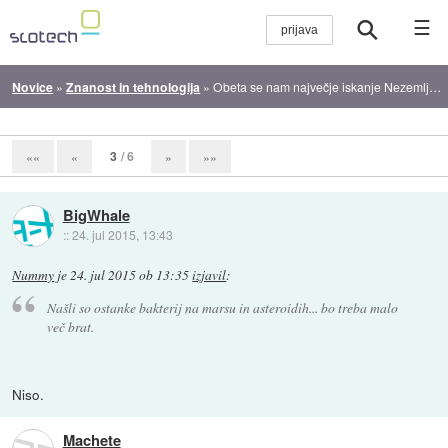
☰
Novice
»
Znanost in tehnologija
»
Obeta se nam največje iskanje Nezemljanov v zgodovini
3
/ 6
««
«
»
»»
BigWhale
::
24. jul 2015, 13:43
Nummy
je
24. jul 2015 ob 13:35
izjavil
:
Našli so ostanke bakterij na marsu in asteroidih... bo treba malo
več brat.
Niso.
Machete