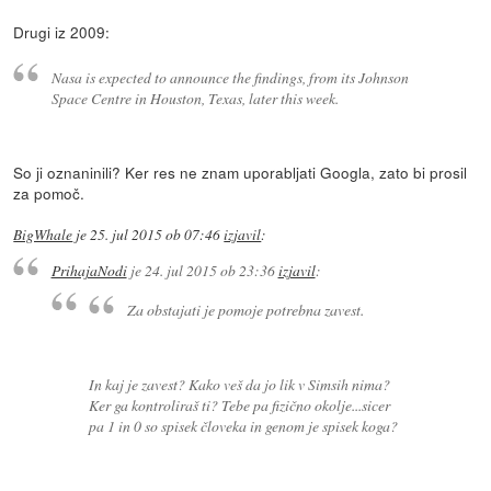
Drugi iz 2009:
Nasa is expected to announce the findings, from its Johnson
Space Centre in Houston, Texas, later this week.
So ji oznaninili? Ker res ne znam uporabljati Googla, zato bi prosil
za pomoč.
BigWhale
je
25. jul 2015 ob 07:46
izjavil
:
PrihajaNodi
je
24. jul 2015 ob 23:36
izjavil
:
Za obstajati je pomoje potrebna zavest.
In kaj je zavest? Kako veš da jo lik v Simsih nima?
Ker ga kontroliraš ti? Tebe pa fizično okolje...sicer
pa 1 in 0 so spisek človeka in genom je spisek koga?