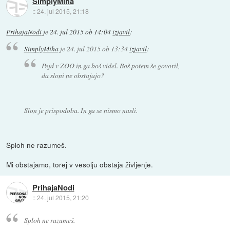
SimplyMiha
::
24. jul 2015, 21:18
PrihajaNodi
je
24. jul 2015 ob 14:04
izjavil
:
SimplyMiha
je
24. jul 2015 ob 13:34
izjavil
:
Pejd v ZOO in ga boš videl. Boš potem še govoril,
da sloni ne obstajajo?
Slon je prispodoba. In ga se nismo nasli.
Sploh ne razumeš.
Mi obstajamo, torej v vesolju obstaja življenje.
PrihajaNodi
::
24. jul 2015, 21:20
Sploh ne razumeš.