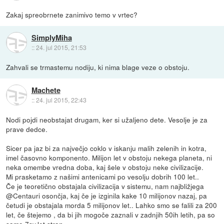
Zakaj spreobrnete zanimivo temo v vrtec?
SimplyMiha
::
24. jul 2015, 21:53
Zahvali se trmastemu nodiju, ki nima blage veze o obstoju.
Machete
::
24. jul 2015, 22:43
Nodi pojdi neobstajat drugam, ker si užaljeno dete. Vesolje je za
prave dedce.
Sicer pa jaz bi za največjo coklo v iskanju malih zelenih in kotra,
imel časovno komponento. Milijon let v obstoju nekega planeta, ni
neka omembe vredna doba, kaj šele v obstoju neke civilizacije.
Mi prasketamo z našimi antenicami po vesolju dobrih 100 let..
Če je teoretično obstajala civilizacija v sistemu, nam najbližjega
@Centauri osončja, kaj če je izginila kake 10 milijonov nazaj, pa
četudi je obstajala morda 5 milijonov let.. Lahko smo se falili za 200
let, če štejemo , da bi jih mogoče zaznali v zadnjih 50ih letih, pa so