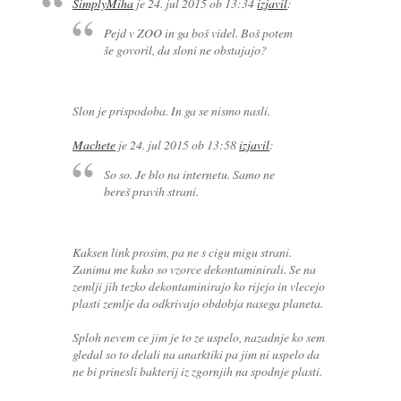
SimplyMiha
je
24. jul 2015 ob 13:34
izjavil
:
Pejd v ZOO in ga boš videl. Boš potem
še govoril, da sloni ne obstajajo?
Slon je prispodoba. In ga se nismo nasli.
Machete
je
24. jul 2015 ob 13:58
izjavil
:
So so. Je blo na internetu. Samo ne
bereš pravih strani.
Kaksen link prosim, pa ne s cigu migu strani.
Zanima me kako so vzorce dekontaminirali. Se na
zemlji jih tezko dekontaminirajo ko rijejo in vlecejo
plasti zemlje da odkrivajo obdobja nasega planeta.
Sploh nevem ce jim je to ze uspelo, nazadnje ko sem
gledal so to delali na anarktiki pa jim ni uspelo da
ne bi prinesli bakterij iz zgornjih na spodnje plasti.