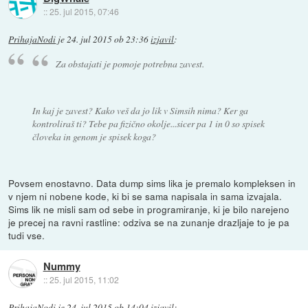
::
25. jul 2015, 07:46
PrihajaNodi
je
24. jul 2015 ob 23:36
izjavil
:
Za obstajati je pomoje potrebna zavest.
In kaj je zavest? Kako veš da jo lik v Simsih nima? Ker ga
kontroliraš ti? Tebe pa fizično okolje...sicer pa 1 in 0 so spisek
človeka in genom je spisek koga?
Povsem enostavno. Data dump sims lika je premalo kompleksen in
v njem ni nobene kode, ki bi se sama napisala in sama izvajala.
Sims lik ne misli sam od sebe in programiranje, ki je bilo narejeno
je precej na ravni rastline: odziva se na zunanje drazljaje to je pa
tudi vse.
Nummy
::
25. jul 2015, 11:02
PrihajaNodi
je
24. jul 2015 ob 14:04
izjavil
: