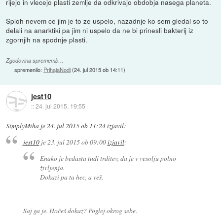
rijejo in vlecejo plasti zemlje da odkrivajo obdobja nasega planeta.
Sploh nevem ce jim je to ze uspelo, nazadnje ko sem gledal so to
delali na anarktiki pa jim ni uspelo da ne bi prinesli bakterij iz
zgornjih na spodnje plasti.
Zgodovina sprememb…
spremenilo:
PrihajaNodi
(
24. jul 2015 ob 14:11
)
jest10
::
24. jul 2015, 19:55
SimplyMiha
je
24. jul 2015 ob 11:24
izjavil
:
jest10
je
23. jul 2015 ob 09:00
izjavil
:
Enako je bedasta tudi trditev, da je v vesolju polno
življenja.
Dokazi pa ta hec, a veš.
Saj ga je. Hočeš dokaz? Poglej okrog sebe.