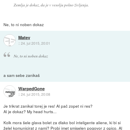
Zemlja je dokaz, da je v vesolju polno življenja.
Ne, to ni noben dokaz
Matev
::
24. jul 2015, 20:01
Ne, to ni noben dokaz
a sam sebe zanikaš
WarpedGone
::
24. jul 2015, 20:08
Je trikrat zanikal torej je res! Al pač zopet ni res?
Al je dokaz? My head hurts...
Kolk mora šele glava bolet za dlako bol inteligente aliene, ki bi si
želel komunicirat z nami? Probi imet smiselen pogovor z opico. Al