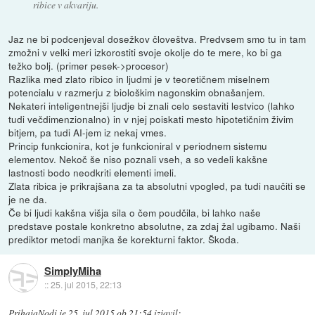
ribice v akvariju.
Jaz ne bi podcenjeval dosežkov človeštva. Predvsem smo tu in tam
zmožni v velki meri izkorostiti svoje okolje do te mere, ko bi ga
težko bolj. (primer pesek->procesor)
Razlika med zlato ribico in ljudmi je v teoretičnem miselnem
potencialu v razmerju z biološkim nagonskim obnašanjem.
Nekateri inteligentnejši ljudje bi znali celo sestaviti lestvico (lahko
tudi večdimenzionalno) in v njej poiskati mesto hipotetičnim živim
bitjem, pa tudi AI-jem iz nekaj vmes.
Princip funkcionira, kot je funkcioniral v periodnem sistemu
elementov. Nekoč še niso poznali vseh, a so vedeli kakšne
lastnosti bodo neodkriti elementi imeli.
Zlata ribica je prikrajšana za ta absolutni vpogled, pa tudi naučiti se
je ne da.
Če bi ljudi kakšna višja sila o čem poudčila, bi lahko naše
predstave postale konkretno absolutne, za zdaj žal ugibamo. Naši
prediktor metodi manjka še korekturni faktor. Škoda.
SimplyMiha
::
25. jul 2015, 22:13
PrihajaNodi
je
25. jul 2015 ob 21:54
izjavil
: