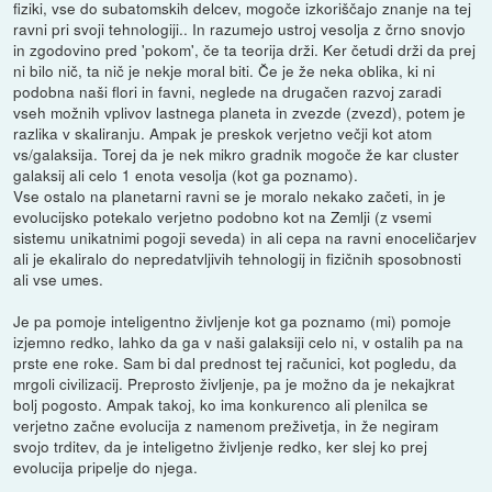
fiziki, vse do subatomskih delcev, mogoče izkoriščajo znanje na tej
ravni pri svoji tehnologiji.. In razumejo ustroj vesolja z črno snovjo
in zgodovino pred 'pokom', če ta teorija drži. Ker četudi drži da prej
ni bilo nič, ta nič je nekje moral biti. Če je že neka oblika, ki ni
podobna naši flori in favni, neglede na drugačen razvoj zaradi
vseh možnih vplivov lastnega planeta in zvezde (zvezd), potem je
razlika v skaliranju. Ampak je preskok verjetno večji kot atom
vs/galaksija. Torej da je nek mikro gradnik mogoče že kar cluster
galaksij ali celo 1 enota vesolja (kot ga poznamo).
Vse ostalo na planetarni ravni se je moralo nekako začeti, in je
evolucijsko potekalo verjetno podobno kot na Zemlji (z vsemi
sistemu unikatnimi pogoji seveda) in ali cepa na ravni enoceličarjev
ali je ekaliralo do nepredatvljivih tehnologij in fizičnih sposobnosti
ali vse umes.
Je pa pomoje inteligentno življenje kot ga poznamo (mi) pomoje
izjemno redko, lahko da ga v naši galaksiji celo ni, v ostalih pa na
prste ene roke. Sam bi dal prednost tej računici, kot pogledu, da
mrgoli civilizacij. Preprosto življenje, pa je možno da je nekajkrat
bolj pogosto. Ampak takoj, ko ima konkurenco ali plenilca se
verjetno začne evolucija z namenom preživetja, in že negiram
svojo trditev, da je inteligetno življenje redko, ker slej ko prej
evolucija pripelje do njega.