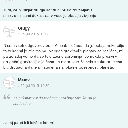
Tudi, če ni nikjer drugje kot tu ni prišlo do življenja,
smo že mi sami dokaz, da v vesolju obstaja življenje.
Glugy
::
25. jul 2015, 19:03
Nisem vseh odgovorov bral. Ampak možnost da je obtaja neko bitje
tako kot mi je minimalno. Namreč gravitacije plantov so različne, mi
pa že zdej vemo da se telo začne spreminjat če nekdo preživi v
drugačni gravitaciji dlje časa. In mora zato že cela struktura telesa
biti drugačna da je prilagojena na lokalne posebnosti planeta.
Matev
::
25. jul 2015, 19:30
Ampak možnost da je obtaja neko bitje tako kot mi je
minimalno.
zakaj pa bi bili takšno kot mi