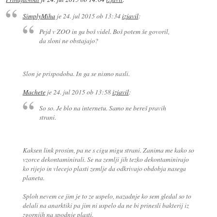
SimplyMiha
je
24. jul 2015 ob 13:34
izjavil
:
Pejd v ZOO in ga boš videl. Boš potem še govoril,
da sloni ne obstajajo?
Slon je prispodoba. In ga se nismo nasli.
Machete
je
24. jul 2015 ob 13:58
izjavil
:
So so. Je blo na internetu. Samo ne bereš pravih
strani.
Kaksen link prosim, pa ne s cigu migu strani. Zanima me kako so
vzorce dekontaminirali. Se na zemlji jih tezko dekontaminirajo
ko rijejo in vlecejo plasti zemlje da odkrivajo obdobja nasega
planeta.
Sploh nevem ce jim je to ze uspelo, nazadnje ko sem gledal so to
delali na anarktiki pa jim ni uspelo da ne bi prinesli bakterij iz
zgornjih na spodnje plasti.