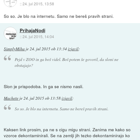
::
24. jul 2015, 13:58
So so. Je blo na internetu. Samo ne bereš pravih strani.
PrihajaNodi
::
24. jul 2015, 14:04
SimplyMiha
je
24. jul 2015 ob 13:34
izjavil
:
Pejd v ZOO in ga boš videl. Boš potem še govoril, da sloni ne
obstajajo?
Slon je prispodoba. In ga se nismo nasli.
Machete
je
24. jul 2015 ob 13:58
izjavil
:
So so. Je blo na internetu. Samo ne bereš pravih strani.
Kaksen link prosim, pa ne s cigu migu strani. Zanima me kako so
vzorce dekontaminirali. Se na zemlji jih tezko dekontaminirajo ko