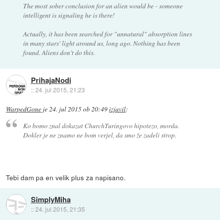
The most sober conclusion for an alien would be - someone
intelligent is signaling he is there!
Actually, it has been searched for "unnatural" absorption lines
in many stars' light around us, long ago. Nothing has been
found. Aliens don't do this.
PrihajaNodi
::
24. jul 2015, 21:23
WarpedGone
je
24. jul 2015 ob 20:49
izjavil
:
Ko bomo znal dokazat ChurchTuringovo hipotezo, morda.
Dokler je ne znamo ne bom verjel, da smo že zadeli strop.
Tebi dam pa en velik plus za napisano.
SimplyMiha
::
24. jul 2015, 21:35