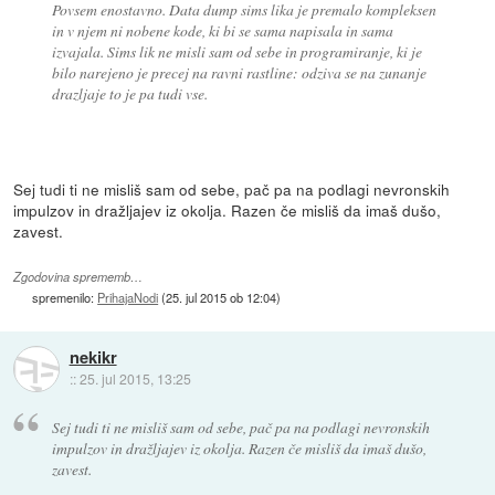
Povsem enostavno. Data dump sims lika je premalo kompleksen
in v njem ni nobene kode, ki bi se sama napisala in sama
izvajala. Sims lik ne misli sam od sebe in programiranje, ki je
bilo narejeno je precej na ravni rastline: odziva se na zunanje
drazljaje to je pa tudi vse.
Sej tudi ti ne misliš sam od sebe, pač pa na podlagi nevronskih
impulzov in dražljajev iz okolja. Razen če misliš da imaš dušo,
zavest.
Zgodovina sprememb…
spremenilo:
PrihajaNodi
(
25. jul 2015 ob 12:04
)
nekikr
::
25. jul 2015, 13:25
Sej tudi ti ne misliš sam od sebe, pač pa na podlagi nevronskih
impulzov in dražljajev iz okolja. Razen če misliš da imaš dušo,
zavest.