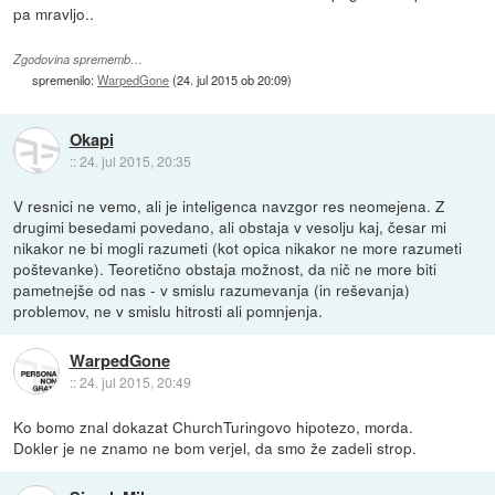
pa mravljo..
Zgodovina sprememb…
spremenilo:
WarpedGone
(
24. jul 2015 ob 20:09
)
Okapi
::
24. jul 2015, 20:35
V resnici ne vemo, ali je inteligenca navzgor res neomejena. Z
drugimi besedami povedano, ali obstaja v vesolju kaj, česar mi
nikakor ne bi mogli razumeti (kot opica nikakor ne more razumeti
poštevanke). Teoretično obstaja možnost, da nič ne more biti
pametnejše od nas - v smislu razumevanja (in reševanja)
problemov, ne v smislu hitrosti ali pomnjenja.
WarpedGone
::
24. jul 2015, 20:49
Ko bomo znal dokazat ChurchTuringovo hipotezo, morda.
Dokler je ne znamo ne bom verjel, da smo že zadeli strop.