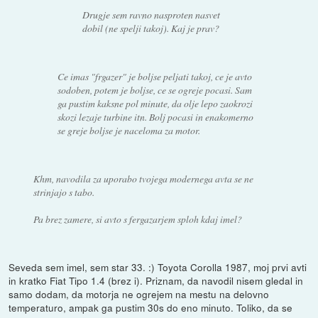
Drugje sem ravno nasproten nasvet
dobil (ne spelji takoj). Kaj je prav?
Ce imas "frgazer" je boljse peljati takoj, ce je avto
sodoben, potem je boljse, ce se ogreje pocasi. Sam
ga pustim kaksne pol minute, da olje lepo zaokrozi
skozi lezaje turbine itn. Bolj pocasi in enakomerno
se greje boljse je naceloma za motor.
Khm, navodila za uporabo tvojega modernega avta se ne
strinjajo s tabo.
Pa brez zamere, si avto s fergazarjem sploh kdaj imel?
Seveda sem imel, sem star 33. :) Toyota Corolla 1987, moj prvi avti
in kratko Fiat Tipo 1.4 (brez i). Priznam, da navodil nisem gledal in
samo dodam, da motorja ne ogrejem na mestu na delovno
temperaturo, ampak ga pustim 30s do eno minuto. Toliko, da se