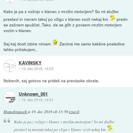
Kako je pa z vožnjo v klanec z mrzlim motorjem? So mi službo
prestavl in moram takoj po vžigu v klanec vozit nekaj km
predn
se začnem spuščat..Tako, da se glih z povsem mrzlim motorjem
vozim v klanec.
Saj kaj dosti izbire nimam
Zanima me samo kakšne posledice
lahko pričakujem..
KAVINSKY
::
19. dec 2018, 14:03
Nobenih, saj gotovo ne prideš na previsoke obrate.
Unknown_001
::
19. dec 2018, 14:31
Domobrancek
je
19. dec 2018 ob 13:59
izjavil
:
Kako je pa z vožnjo v klanec z mrzlim motorjem? So mi službo
prestavl in moram takoj po vžigu v klanec vozit nekaj km