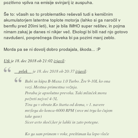
pozitivno vpliva na emisije svinjarij iz auspuha.
Še to: včasih so to problematiko reševali tudi s kemičnim
akumulatorjem latentne toplote motorja (lahko si ga naročil v
bemflu pred 20imi leti), kar je bila IMHO super rešitev, in pojma
nimam zakaj je danes ni nikjer več. Ekologi bi bili nad njo gotovo
navdušeni, povprečnega človeka bi pa pozimi manj zeblo.
Morda pa se ni dovolj dobro prodajala, škoda... :P
Utk
je
18. dec 2018 ob 21:02
izjavil
:
__prlek__
je
18. dec 2018 ob 20:37
izjavil
:
Babi sn küpa B-Maxa 1.0 Turbo. Žre 9-10L ko ona
vozi. Mestna-primestna vožnja.
Poraba je apsolutno preveka. Taki mlinček mora
požreti nejveč 4-5L
Tira ga v obrate.Ko štarta od doma, v 1. navere
mrzlega do konca-6000 RPM (srce mi trga ko čujem
take gase)
Sicer avto skoči,ker je lahki in zato potegne.
Ko ga sam primem v roke, preštiman ka lepo vleče