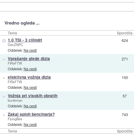
Vredno ogleda ...
Tema
Sporočila
⊘
1.0 TSI - 3 cilindri
624
GenZNPC
Oddelek:
Na cesti
»
Vprašanje glede dizla
271
FiReFTW
Oddelek:
Na cesti
»
efektivna vožnja dizla
150
FiReFTW
Oddelek:
Na cesti
»
Vožnja pri visokih obratih
57
burekman
Oddelek:
Na cesti
»
Zakaj sploh bencinarja?
743
FlyingBee
Oddelek:
Na cesti
Tema
Sporočila