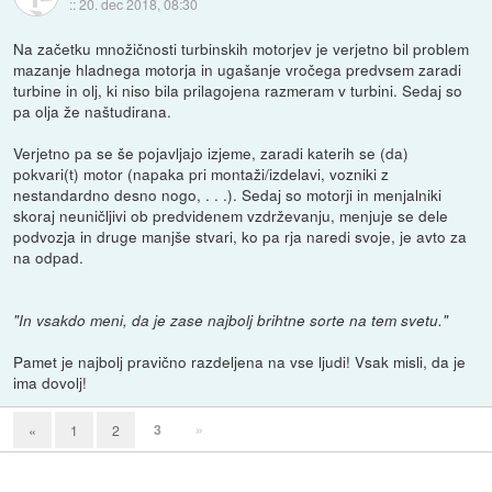
::
20. dec 2018, 08:30
Na začetku množičnosti turbinskih motorjev je verjetno bil problem
mazanje hladnega motorja in ugašanje vročega predvsem zaradi
turbine in olj, ki niso bila prilagojena razmeram v turbini. Sedaj so
pa olja že naštudirana.
Verjetno pa se še pojavljajo izjeme, zaradi katerih se (da)
pokvari(t) motor (napaka pri montaži/izdelavi, vozniki z
nestandardno desno nogo, . . .). Sedaj so motorji in menjalniki
skoraj neuničljivi ob predvidenem vzdrževanju, menjuje se dele
podvozja in druge manjše stvari, ko pa rja naredi svoje, je avto za
na odpad.
"In vsakdo meni, da je zase najbolj brihtne sorte na tem svetu."
Pamet je najbolj pravično razdeljena na vse ljudi! Vsak misli, da je
ima dovolj!
3
»
«
1
2