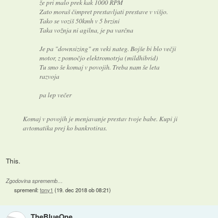
že pri malo prek kak 1000 RPM
Zato moraš čimpret prestavljati prestave v višjo.
Tako se voziš 50kmh v 5 brzini
Taka vožnja ni agilna, je pa varčna
Je pa "downsizing" en veki nateg. Bojše bi blo večji
motor, z pomočjo elektromotrja (mildhibrid)
Tu smo še komaj v povojih. Treba nam še leta
razvoja
pa lep večer
Komaj v povojih je menjavanje prestav tvoje babe. Kupi ji
avtomatika prej ko bankrotiras.
This.
Zgodovina sprememb…
spremenil:
tony1
(
19. dec 2018 ob 08:21
)
TheBlueOne