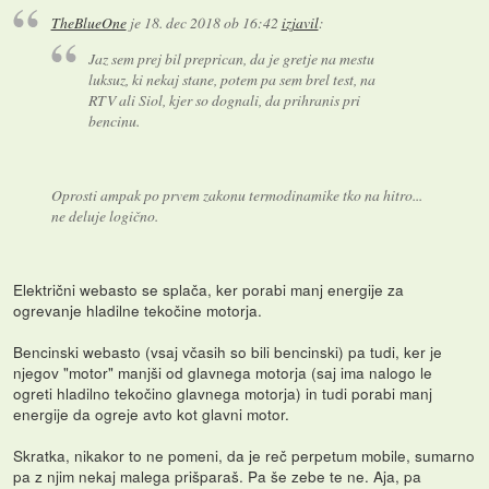
TheBlueOne
je
18. dec 2018 ob 16:42
izjavil
:
Jaz sem prej bil preprican, da je gretje na mestu
luksuz, ki nekaj stane, potem pa sem brel test, na
RTV ali Siol, kjer so dognali, da prihranis pri
bencinu.
Oprosti ampak po prvem zakonu termodinamike tko na hitro...
ne deluje logično.
Električni webasto se splača, ker porabi manj energije za
ogrevanje hladilne tekočine motorja.
Bencinski webasto (vsaj včasih so bili bencinski) pa tudi, ker je
njegov "motor" manjši od glavnega motorja (saj ima nalogo le
ogreti hladilno tekočino glavnega motorja) in tudi porabi manj
energije da ogreje avto kot glavni motor.
Skratka, nikakor to ne pomeni, da je reč perpetum mobile, sumarno
pa z njim nekaj malega prišparaš. Pa še zebe te ne. Aja, pa