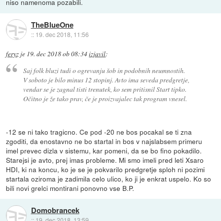
niso namenoma pozabili.
TheBlueOne
::
19. dec 2018, 11:56
feryz
je
19. dec 2018 ob 08:34
izjavil
:
Saj folk bluzi tudi o ogrevanju šob in podobnih neumnostih.
V soboto je bilo minus 12 stopinj. Avto ima seveda predgretje,
vendar se je zagnal tisti trenutek, ko sem pritisnil Start tipko.
Očitno je že tako prav, če je proizvajalec tak program vnesel.
-12 se ni tako tragicno. Ce pod -20 ne bos pocakal se ti zna
zgoditi, da enostavno ne bo startal in bos v najslabsem primeru
imel prevec dizla v sistemu, kar pomeni, da se bo fino pokadilo.
Starejsi je avto, prej imas probleme. Mi smo imeli pred leti Xsaro
HDI, ki na koncu, ko je se je pokvarilo predgretje sploh ni pozimi
startala oziroma je zadimila celo ulico, ko ji je enkrat uspelo. Ko so
bili novi grelci montirani ponovno vse B.P.
Domobrancek
::
19. dec 2018, 13:59