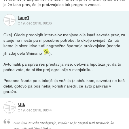
je že tako prav, če je proizvajalec tak program vnesel.
tony1
::
19. dec 2018, 08:36
Okej. Glede predolgih intervalov menjave olja imaš seveda prav, za
stanje na mestu pa ni posebne potrebe, le okolje svinjaš. Za fuč
ketne je sicer krivo tudi nagravžno šparanje proizvajalca (menda
jih zdaj dela Shimano
).
Avtomatik pa sprva res prestavlja više, delovna hipoteza je, da to
počne zato, da bi čim prej ogrel olje v menjalniku.
Posebne škode pa s takojšnjo vožnjo (z občutkom, seveda) ne boš
delal, gotovo pa boš nekaj koristi naredil, če avto parkiraš v
garažo.
Utk
::
19. dec 2018, 08:44
Avto ima seveda predgretje, vendar se je zagnal tisti trenutek, ko
sem pritisnil Start tipko.