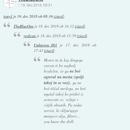
::
19. dec 2018, 08:31
tony1
je
19. dec 2018 ob 08:16
izjavil
:
TheBlueOne
je
18. dec 2018 ob 16:12
izjavil
:
yesIcan
je
18. dec 2018 ob 15:59
izjavil
:
Unknown_001
je
17. dec 2018 ob
17:43
izjavil
:
Motor in še kaj drugega
zraven ti bo najbolj
hvaležen, če ga
ne boš
ogreval na mestu (spelji
takoj in se vozi)
, ga ne
boš tiščal mrzlega, ne boš
ugašal takoj ko prideš iz
avtoceste oz. vožnje v
višjih obratih. Pa redni
servisi, ki vključujejo
menjavo olja, filtrov...
you know the drill.