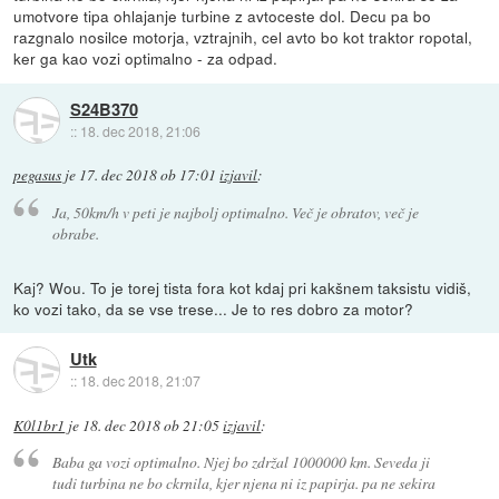
umotvore tipa ohlajanje turbine z avtoceste dol. Decu pa bo
razgnalo nosilce motorja, vztrajnih, cel avto bo kot traktor ropotal,
ker ga kao vozi optimalno - za odpad.
S24B370
::
18. dec 2018, 21:06
pegasus
je
17. dec 2018 ob 17:01
izjavil
:
Ja, 50km/h v peti je najbolj optimalno. Več je obratov, več je
obrabe.
Kaj? Wou. To je torej tista fora kot kdaj pri kakšnem taksistu vidiš,
ko vozi tako, da se vse trese... Je to res dobro za motor?
Utk
::
18. dec 2018, 21:07
K0l1br1
je
18. dec 2018 ob 21:05
izjavil
:
Baba ga vozi optimalno. Njej bo zdržal 1000000 km. Seveda ji
tudi turbina ne bo ckrnila, kjer njena ni iz papirja. pa ne sekira