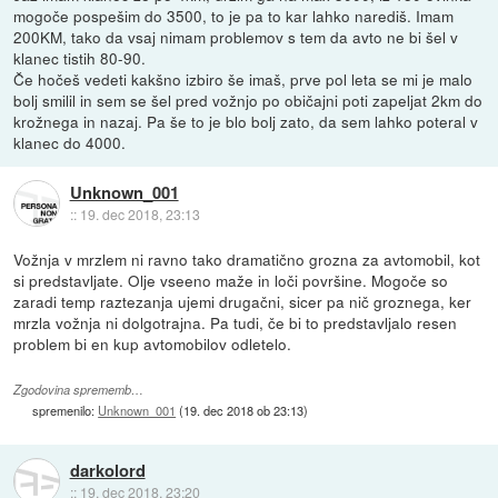
mogoče pospešim do 3500, to je pa to kar lahko narediš. Imam
200KM, tako da vsaj nimam problemov s tem da avto ne bi šel v
klanec tistih 80-90.
Če hočeš vedeti kakšno izbiro še imaš, prve pol leta se mi je malo
bolj smilil in sem se šel pred vožnjo po običajni poti zapeljat 2km do
krožnega in nazaj. Pa še to je blo bolj zato, da sem lahko poteral v
klanec do 4000.
Unknown_001
::
19. dec 2018, 23:13
Vožnja v mrzlem ni ravno tako dramatično grozna za avtomobil, kot
si predstavljate. Olje vseeno maže in loči površine. Mogoče so
zaradi temp raztezanja ujemi drugačni, sicer pa nič groznega, ker
mrzla vožnja ni dolgotrajna. Pa tudi, če bi to predstavljalo resen
problem bi en kup avtomobilov odletelo.
Zgodovina sprememb…
spremenilo:
Unknown_001
(
19. dec 2018 ob 23:13
)
darkolord
::
19. dec 2018, 23:20