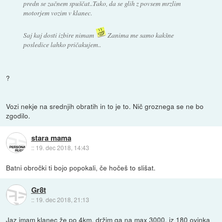
predn se začnem spuščat..Tako, da se glih z povsem mrzlim
motorjem vozim v klanec.
Saj kaj dosti izbire nimam
Zanima me samo kakšne
posledice lahko pričakujem..
?
Vozi nekje na srednjih obratih in to je to. Nič groznega se ne bo
zgodilo.
stara mama
::
19. dec 2018, 14:43
Batni obročki ti bojo popokali, če hočeš to slišat.
Gr8t
::
19. dec 2018, 21:13
Jaz imam klanec že po 4km, držim ga na max 3000, iz 180 ovinka