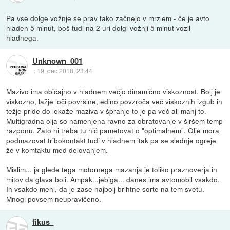
Pa vse dolge vožnje se prav tako začnejo v mrzlem - če je avto
hladen 5 minut, boš tudi na 2 uri dolgi vožnji 5 minut vozil
hladnega.
Unknown_001
::
19. dec 2018, 23:44
Mazivo ima običajno v hladnem večjo dinamično viskoznost. Bolj je
viskozno, lažje loči površine, edino povzroča več viskoznih izgub in
težje pride do lekaže maziva v špranje to je pa več ali manj to.
Multigradna olja so namenjena ravno za obratovanje v širšem temp
razponu. Zato ni treba tu nič pametovat o "optimalnem". Olje mora
podmazovat tribokontakt tudi v hladnem itak pa se slednje ogreje
že v komtaktu med delovanjem.
Mislim... ja glede tega motornega mazanja je toliko praznoverja in
mitov da glava boli. Ampak...jebiga... danes ima avtomobil vsakdo.
In vsakdo meni, da je zase najbolj brihtne sorte na tem svetu.
Mnogi povsem neupravičeno.
fikus_