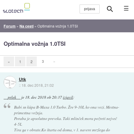
☰
Forum
»
Na cesti
»
Optimalna vožnja 1.0TSI
Optimalna vožnja 1.0TSI
3
»
«
1
2
Utk
::
18. dec 2018, 21:02
__prlek__
je
18. dec 2018 ob 20:37
izjavil
:
Babi sn küpa B-Maxa 1.0 Turbo. Žre 9-10L ko ona vozi. Mestna-
primestna vožnja.
Poraba je apsolutno preveka. Taki mlinček mora požreti nejveč
4-5L
Tira ga v obrate.Ko štarta od doma, v 1. navere mrzlega do