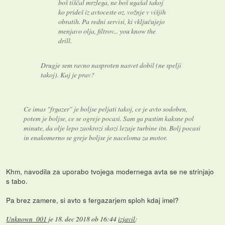
boš tiščal mrzlega, ne boš ugašal takoj
ko prideš iz avtoceste oz. vožnje v višjih
obratih. Pa redni servisi, ki vključujejo
menjavo olja, filtrov... you know the
drill.
Drugje sem ravno nasproten nasvet dobil (ne spelji
takoj). Kaj je prav?
Ce imas "frgazer" je boljse peljati takoj, ce je avto sodoben,
potem je boljse, ce se ogreje pocasi. Sam ga pustim kaksne pol
minute, da olje lepo zaokrozi skozi lezaje turbine itn. Bolj pocasi
in enakomerno se greje boljse je naceloma za motor.
Khm, navodila za uporabo tvojega modernega avta se ne strinjajo
s tabo.
Pa brez zamere, si avto s fergazarjem sploh kdaj imel?
Unknown_001
je
18. dec 2018 ob 16:44
izjavil
: