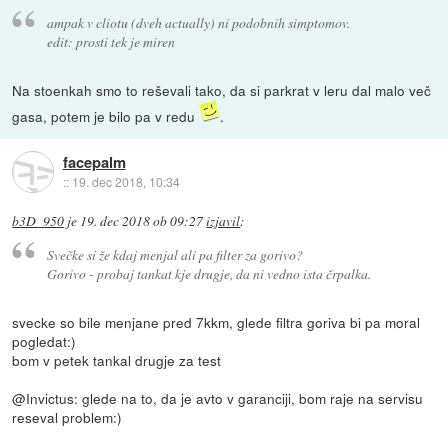
ampak v cliotu (dveh actually) ni podobnih simptomov.
edit: prosti tek je miren
Na stoenkah smo to reševali tako, da si parkrat v leru dal malo več
gasa, potem je bilo pa v redu
.
facepalm
::
19. dec 2018, 10:34
b3D_950
je
19. dec 2018 ob 09:27
izjavil
:
Svečke si že kdaj menjal ali pa filter za gorivo?
Gorivo - probaj tankat kje drugje, da ni vedno ista črpalka.
svecke so bile menjane pred 7kkm, glede filtra goriva bi pa moral
pogledat:)
bom v petek tankal drugje za test
@Invictus: glede na to, da je avto v garanciji, bom raje na servisu
reseval problem:)