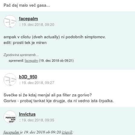
Pač daj malo več gasa...
facepalm
::
19. dec 2018, 09:20
ampak v cliotu (dveh actually) ni podobnih simptomov.
edit: prosti tek je miren
Zgodovina sprememb…
spremenil:
facepalm
(
19. dec 2018 ob 09:21
)
b3D_950
::
19. dec 2018, 09:27
Svečke si že kdaj menjal ali pa filter za gorivo?
Gorivo - probaj tankat kje drugje, da ni vedno ista črpalka.
Invictus
::
19. dec 2018, 09:35
facepalm
je
19. dec 2018 ob 09:20
izjavil
: