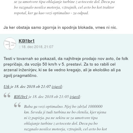
se za umotvore tipa ohlajanje turbine z avtoceste dol. Decu pa
bo razgnalo nosilce motorja, vztrajnih, cel avto bo kot traktor
ropotal, ker ga kao vozi optimalno - za odpad.
Ja ker obstaja samo zgornja in spodnja blokada, vmes ni nic.
K0l1br1
::
18. dec 2018, 21:07
Testi v tovarnah so pokazali, da najhitreje prodajo nov avto, če folk
prepričajo, da vozijo 50 km/h v 5. prestavi. Za to so rabili cel
arzenal inženirjev, ki se še vedno kregajo, ali je ekološko ali pa
zgolj pragmatično.
Utk
je
18. dec 2018 ob 21:07
izjavil
:
K0l1br1
je
18. dec 2018 ob 21:05
izjavil
:
Baba ga vozi optimalno. Njej bo zdržal 1000000
km. Seveda ji tudi turbina ne bo ckrnila, kjer njena
ni iz papirja. pa ne sekira se za umotvore tipa
ohlajanje turbine z avtoceste dol. Decu pa bo
razgnalo nosilce motorja, vztrajnih, cel avto bo kot