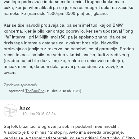
vse lepo podmazuje in da se motor umiri. Drugace lahko malo
cuka, ker je avtomatik ali pa ce je res res neogret delat na zacetku
na nekoliko (namesto 1500rpm 3500rpm) bolj glasno.
Kar se tice navodil proizvajalca, pa sem imel tudi kaj od BMW
koncerna, kjer je bilo kar drago popravilo, ker sem uposteval "long
life" interval, pri MINIjih, moj r56, pa je spolsno znano, da ce se
drzis tega intervala ostanes ca. dvakrat brez olja. Navodila
proizvajalca jemljem z rezervo, se posebej, ce ni garancije. Preden
reces tozba... so bile, ne vedno v korist lasnika, tudi zaradi verig
(uradno naj bi bile dozivljenjske, realno so unicevale motorje),
ampak meni ni, da bom delal pravni precendens v drzavi, kjer
bivam.
Zgodovina sprememb…
spremenil:
TheBlueOne
(
19. dec 2018 ob 08:31
)
feryz
::
19. dec 2018, 08:34
Saj folk bluzi tudi o ogrevanju šob in podobnih neumnostih.
V soboto je bilo minus 12 stopinj. Avto ima seveda predgretje,
vendar se je zagnal tisti trenutek, ko sem pritisnil Start tipko. Očitno