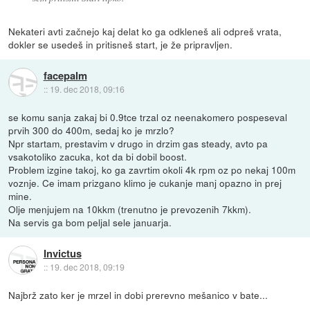
Nekateri avti začnejo kaj delat ko ga odkleneš ali odpreš vrata,
dokler se usedeš in pritisneš start, je že pripravljen.
facepalm
::
19. dec 2018, 09:16
se komu sanja zakaj bi 0.9tce trzal oz neenakomero pospeseval
prvih 300 do 400m, sedaj ko je mrzlo?
Npr startam, prestavim v drugo in drzim gas steady, avto pa
vsakotoliko zacuka, kot da bi dobil boost.
Problem izgine takoj, ko ga zavrtim okoli 4k rpm oz po nekaj 100m
voznje. Ce imam prizgano klimo je cukanje manj opazno in prej
mine.
Olje menjujem na 10kkm (trenutno je prevozenih 7kkm).
Na servis ga bom peljal sele januarja.
Invictus
::
19. dec 2018, 09:19
Najbrž zato ker je mrzel in dobi prerevno mešanico v bate...