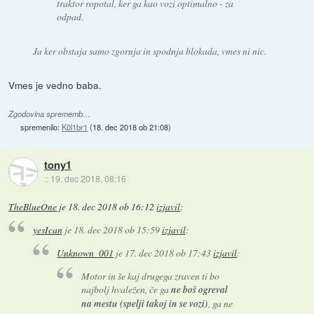
traktor ropotal, ker ga kao vozi optimalno - za
odpad.
Ja ker obstaja samo zgornja in spodnja blokada, vmes ni nic.
Vmes je vedno baba.
Zgodovina sprememb…
spremenilo:
K0l1br1
(
18. dec 2018 ob 21:08
)
tony1
::
19. dec 2018, 08:16
TheBlueOne
je
18. dec 2018 ob 16:12
izjavil
:
yesIcan
je
18. dec 2018 ob 15:59
izjavil
:
Unknown_001
je
17. dec 2018 ob 17:43
izjavil
:
Motor in še kaj drugega zraven ti bo
najbolj hvaležen, če ga
ne boš ogreval
na mestu (spelji takoj in se vozi)
, ga ne