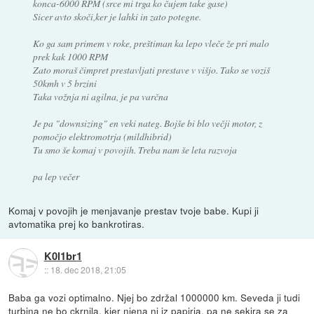
konca-6000 RPM (srce mi trga ko čujem take gase)
Sicer avto skoči,ker je lahki in zato potegne.
Ko ga sam primem v roke, preštiman ka lepo vleče že pri malo
prek kak 1000 RPM
Zato moraš čimpret prestavljati prestave v višjo. Tako se voziš
50kmh v 5 brzini
Taka vožnja ni agilna, je pa varčna
Je pa "downsizing" en veki nateg. Bojše bi blo večji motor, z
pomočjo elektromotrja (mildhibrid)
Tu smo še komaj v povojih. Treba nam še leta razvoja
pa lep večer
Komaj v povojih je menjavanje prestav tvoje babe. Kupi ji
avtomatika prej ko bankrotiras.
K0l1br1
::
18. dec 2018, 21:05
Baba ga vozi optimalno. Njej bo zdržal 1000000 km. Seveda ji tudi
turbina ne bo ckrnila, kjer njena ni iz papirja. pa ne sekira se za