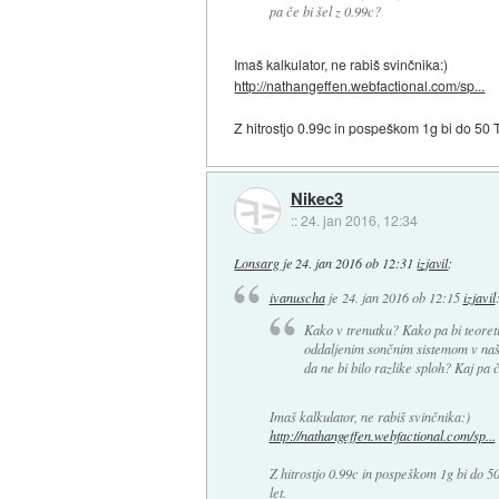
pa če bi šel z 0.99c?
Imaš kalkulator, ne rabiš svinčnika:)
http://nathangeffen.webfactional.com/sp...
Z hitrostjo 0.99c in pospeškom 1g bi do 50 T
Nikec3
::
24. jan 2016, 12:34
Lonsarg
je
24. jan 2016 ob 12:31
izjavil
:
ivanuscha
je
24. jan 2016 ob 12:15
izjavil
Kako v trenutku? Kako pa bi teoret
oddaljenim sončnim sistemom v naši 
da ne bi bilo razlike sploh? Kaj pa č
Imaš kalkulator, ne rabiš svinčnika:)
http://nathangeffen.webfactional.com/sp...
Z hitrostjo 0.99c in pospeškom 1g bi do 5
let.