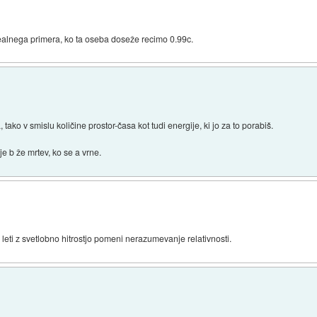
ealnega primera, ko ta oseba doseže recimo 0.99c.
ako v smislu količine prostor-časa kot tudi energije, ki jo za to porabiš.
e b že mrtev, ko se a vrne.
leti z svetlobno hitrostjo pomeni nerazumevanje relativnosti.