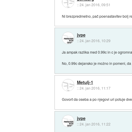
::
24. jan 2016, 09:51
Ni brezpredmetno, pač poenastavitev bolj r
jype
::
24. jan 2016, 10:29
Ja ampak razlika med 0.99c in c je ogromna, t
No, 0.99c dejansko je možno in pomeni, da j
Metulj-1
::
24. jan 2016, 11:17
Govort da oseba a po njegovi uri potuje dve 
jype
::
24. jan 2016, 11:22