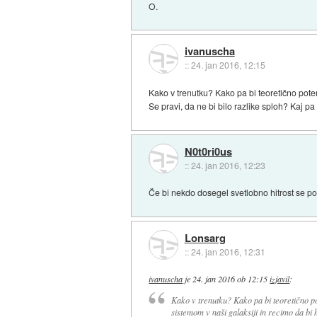
O.
ivanuscha
::
24. jan 2016, 12:15
Kako v trenutku? Kako pa bi teoretično pote
Se pravi, da ne bi bilo razlike sploh? Kaj pa
N0t0ri0us
::
24. jan 2016, 12:23
Če bi nekdo dosegel svetlobno hitrost se po vse
Lonsarg
::
24. jan 2016, 12:31
ivanuscha
je
24. jan 2016 ob 12:15
izjavil
:
Kako v trenutku? Kako pa bi teoretično p
sistemom v naši galaksiji in recimo da bi 