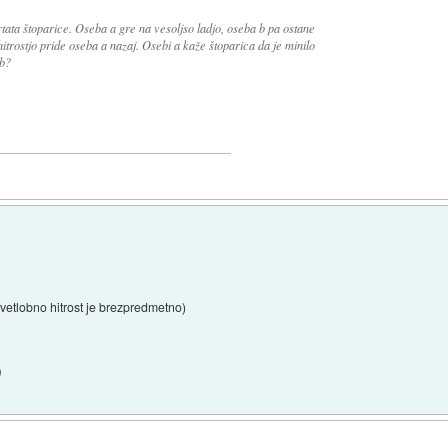
tata štoparice. Oseba a gre na vesoljso ladjo, oseba b pa ostane
itrostjo pride oseba a nazaj. Osebi a kaže štoparica da je minilo
 b?
vetlobno hitrost je brezpredmetno)
)