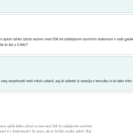
m sploh lahko izbral recimo med 50k let oddaljenim sončnim sistemom v naši galaks
 če bi šel z 0.99c?
j verjetnosti nebi nikoli ustavil, saj bi odletel iz vesolja v trenutku in bi tako hitro 
otem sploh lahko izbral recimo med 50k let oddaljenim sončnim
hotel it v Andromedo? Se pravi, da ne bi bilo razlike sploh? Kaj