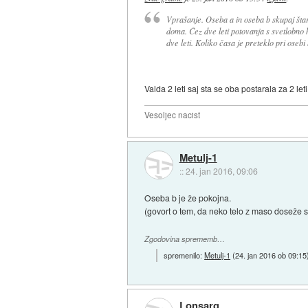
Vprašanje. Oseba a in oseba b skupaj štar
doma. Čez dve leti potovanja s svetlobno h
dve leti. Koliko časa je preteklo pri osebi
Valda 2 leti saj sta se oba postarala za 2 leti
Vesoljec nacist
Metulj-1
::
24. jan 2016, 09:06
Oseba b je že pokojna.
(govort o tem, da neko telo z maso doseže s
Zgodovina sprememb…
spremenilo:
Metulj-1
(
24. jan 2016 ob 09:15
Lonsarg