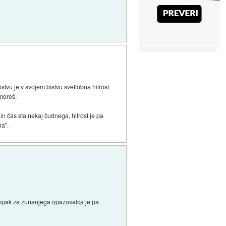
bistvu je v svojem bistvu svetlobna hitrost
 moreš.
in čas sta nekaj čudnega, hitrost je pa
na".
, ampak za zunanjega opazovalca je pa