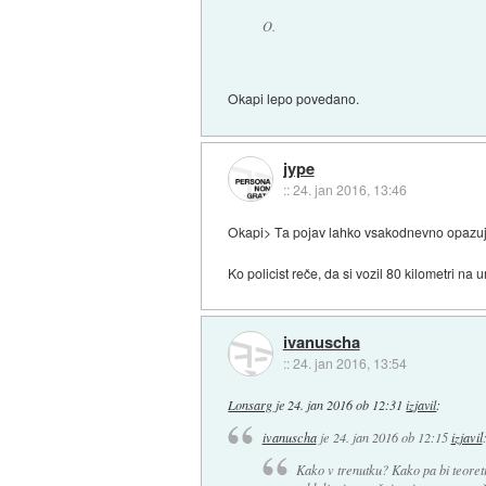
O.
Okapi lepo povedano.
jype
::
24. jan 2016, 13:46
Okapi> Ta pojav lahko vsakodnevno opazujemo
Ko policist reče, da si vozil 80 kilometri na u
ivanuscha
::
24. jan 2016, 13:54
Lonsarg
je
24. jan 2016 ob 12:31
izjavil
:
ivanuscha
je
24. jan 2016 ob 12:15
izjavil
Kako v trenutku? Kako pa bi teoret