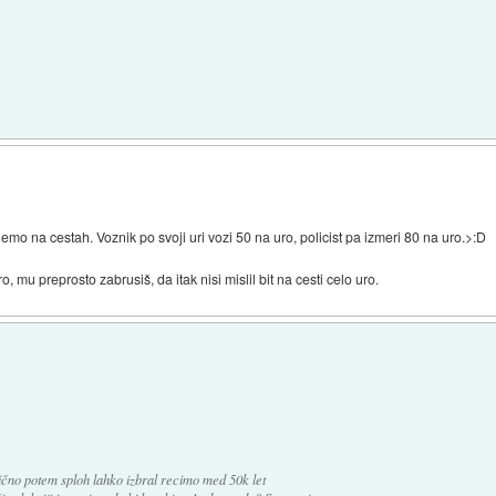
 na cestah. Voznik po svoji uri vozi 50 na uro, policist pa izmeri 80 na uro.>:D
ro, mu preprosto zabrusiš, da itak nisi mislil bit na cesti celo uro.
:
ično potem sploh lahko izbral recimo med 50k let