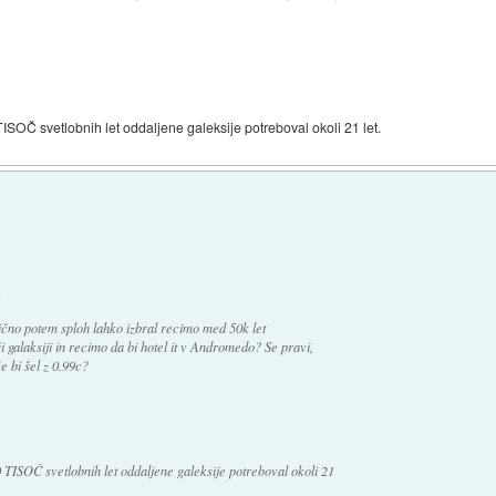
ISOČ svetlobnih let oddaljene galeksije potreboval okoli 21 let.
:
ično potem sploh lahko izbral recimo med 50k let
galaksiji in recimo da bi hotel it v Andromedo? Se pravi,
e bi šel z 0.99c?
0 TISOČ svetlobnih let oddaljene galeksije potreboval okoli 21