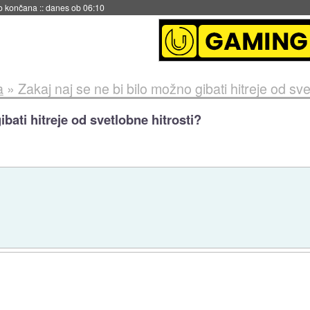
s ob 06:09
a
»
Zakaj naj se ne bi bilo možno gibati hitreje od sve
ibati hitreje od svetlobne hitrosti?