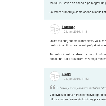
Metulj-1> Govort da oseba a po njegovi uri p
Ja, v tem primeru je samo oseba b lahko tist
Lonsarg
::
24. jan 2016, 11:31
Ja ste me zdaj spomnili da v bistvu vsi ki raz
neskončna hitrost, kamorkoli pač prideš v t
To neskončnost pa lahko izrazimo z končno št
absolutna. Laiki prevečkrat razumejo relativos
Okapi
::
24. jan 2016, 11:53
V bistvu je v svojem bistvu svetlobna hitr
V bistvu svetlobna hitrost nima svojega "bis
hitrost čisto konkretna (in končna), prav tak