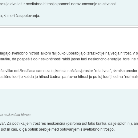
otuje dve leti z svetlobno hitrostjo pomeni nerazumevanje relativnosti.
a, ki meri čas potovanja.
lagajo svetlobno hitrost laikom falijo, ko uporabljajo izraz kot je največja hitrost. V 
renutku, da pospešiš do neskončnosti rabiš jasno tudi neskončno energije, torej ne
evilko dolžine/časa samo zato, ker sta naš čas/prostor "relativna", skratka prostor 
tično teorijo kot da je hitrost čudna, pa ravno hitrost je po tej teoriji edina "normal
ost neskončna hitrost
tva". Za potnika je hitrost res neskončna (oziroma pot tako kratka, da je sploh ni)
o pot in čas, ki ga potnik prebije med potovanjem s svetlobno hitrostjo.