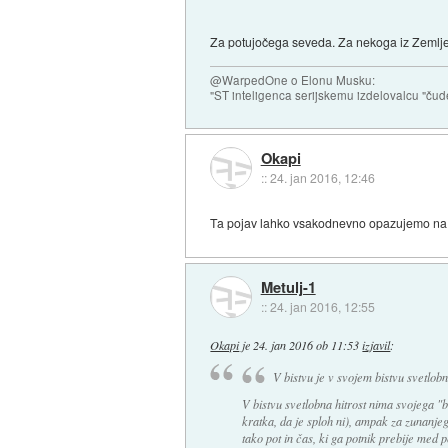
Za potujočega seveda. Za nekoga iz Zemlje p
@WarpedOne o Elonu Musku:
"ST inteligenca serijskemu izdelovalcu "čud
Okapi
::
24. jan 2016, 12:46
Ta pojav lahko vsakodnevno opazujemo na ces
Metulj-1
::
24. jan 2016, 12:55
Okapi
je
24. jan 2016 ob 11:53
izjavil
:
V bistvu je v svojem bistvu svetlobn
V bistvu svetlobna hitrost nima svojega "b
kratka, da je sploh ni), ampak za zunanjeg
tako pot in čas, ki ga potnik prebije med p