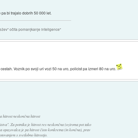
a bi trajalo dobrih 50 000 let.
ežev" očita pomanjkanje inteligence"
tah. Voznik po svoji uri vozi 50 na uro, policist pa izmeri 80 na uro.
a hitrost neskončna hitrost
istva". Za potnika je hitrost res neskončna (oziroma pot tako
a opazovalca je pa hitrost čisto konkretna (in končna), prav
otovanjem s svetlobno hitrostjo.