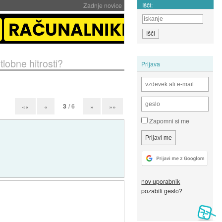
Išči:
Zadnje novice
tlobne hitrosti?
Prijava
3
/ 6
««
«
»
»»
Zapomni si me
nov uporabnik
pozabili geslo?