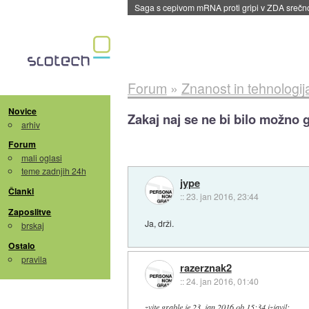
BMW v vozilih začel predvajati reklame
::
dane
Forum
»
Znanost in tehnologij
Novice
Zakaj naj se ne bi bilo možno g
arhiv
Forum
mali oglasi
teme zadnjih 24h
jype
Članki
::
23. jan 2016, 23:44
Zaposlitve
Ja, drži.
brskaj
Ostalo
pravila
razerznak2
::
24. jan 2016, 01:40
zvite grable
je
23. jan 2016 ob 15:34
izjavil
: