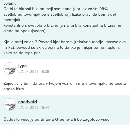
volan).
Ce bi te hitrosti bile na meji svetlobne (npr jaz vozim 99%
svetlobne, tovornjak pa s svetlobno), fizika pravi da bom videl
tovornjak
konstantno s svetlobno brzino (c naj bi bila konstantna brzina ne
glede na opazujocega).
Kje je torej zajec ? Povsod kjer berem (relativne teorije, maxwelova
fizika), povsod se sklicujejo na to da tko je, nikjer pa ne najdem,
kako so do tega prisli.
jype
::
7. okt 2011, 16:35
Zajec tiči v tem, da ura v tvojem vozilu in ura v tovornjaku ne tečeta
enako hitro.
enadvatri
::
7. okt 2011, 16:44
Čudovito vesolje od Brian-a Greene-a ti bo zagotovo všeč.