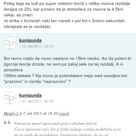
Poleg tega se tudi po super relativni teoriji z vidika muona razdalja
skrajsa za 22x, kar pomeni da je atmosfera za muona le 4.5km
nekje, se zmeri
mi strika v formulah neki ker naredi v pol km v 2micro sekundah
(skrajsala se je razdalja).
kunigunda
::
10. okt 2011, 12:13
Sm ravno najdu da muon nastane na 15km visoko, tko da potem bi
zgornja teorija drzala, ne vem pa zakaj sele na tej razdalji. A ni
atmosfera
100km debela ? Kje tocno je potemtakem meja med vesoljem kot
"praznino" in zemljo "nepraznino" ?
kunigunda
::
21. okt 2011, 00:16
Metulj-1
je
7. okt 2011 ob 18:20
izjavil
:
Fotona ne moreš upočasniti pod svetlobno hitrost.
Čas se upočasni zato, ker je fizika našega vesolja poskrbela za to,
da ne pride do paradoksov. Enostavno gledano, da se vse