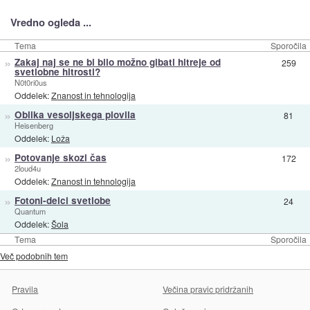
Vredno ogleda ...
Tema
Sporočila
»
Zakaj naj se ne bi bilo možno gibati hitreje od
259
svetlobne hitrosti?
N0t0ri0us
Oddelek:
Znanost in tehnologija
»
Oblika vesoljskega plovila
81
Heisenberg
Oddelek:
Loža
»
Potovanje skozi čas
172
2loud4u
Oddelek:
Znanost in tehnologija
»
Fotoni-delci svetlobe
24
Quantum
Oddelek:
Šola
Tema
Sporočila
Več podobnih tem
Pravila
Večina pravic pridržanih