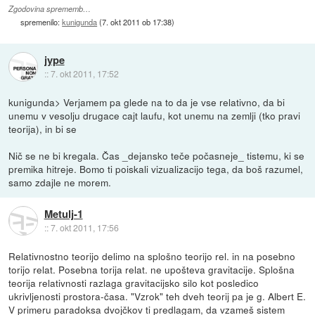
Zgodovina sprememb…
spremenilo:
kunigunda
(
7. okt 2011 ob 17:38
)
jype
::
7. okt 2011, 17:52
kunigunda> Verjamem pa glede na to da je vse relativno, da bi
unemu v vesolju drugace cajt laufu, kot unemu na zemlji (tko pravi
teorija), in bi se
Nič se ne bi kregala. Čas _dejansko teče počasneje_ tistemu, ki se
premika hitreje. Bomo ti poiskali vizualizacijo tega, da boš razumel,
samo zdajle ne morem.
Metulj-1
::
7. okt 2011, 17:56
Relativnostno teorijo delimo na splošno teorijo rel. in na posebno
torijo relat. Posebna torija relat. ne upošteva gravitacije. Splošna
teorija relativnosti razlaga gravitacijsko silo kot posledico
ukrivljenosti prostora-časa. "Vzrok" teh dveh teorij pa je g. Albert E.
V primeru paradoksa dvojčkov ti predlagam, da vzameš sistem