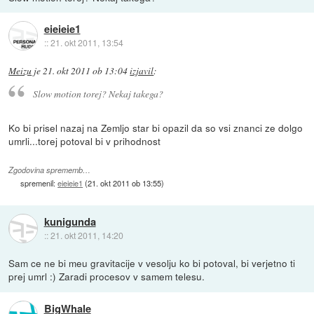
eieieie1
::
21. okt 2011, 13:54
Meizu
je
21. okt 2011 ob 13:04
izjavil
:
Slow motion torej? Nekaj takega?
Ko bi prisel nazaj na Zemljo star bi opazil da so vsi znanci ze dolgo
umrli...torej potoval bi v prihodnost
Zgodovina sprememb…
spremenil:
eieieie1
(
21. okt 2011 ob 13:55
)
kunigunda
::
21. okt 2011, 14:20
Sam ce ne bi meu gravitacije v vesolju ko bi potoval, bi verjetno ti
prej umrl :) Zaradi procesov v samem telesu.
BigWhale