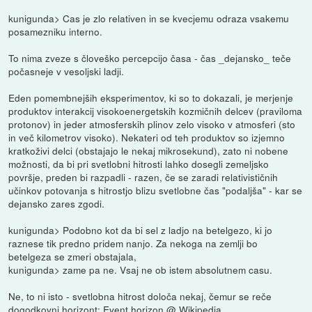
kunigunda> Cas je zlo relativen in se kvecjemu odraza vsakemu
posamezniku interno.
To nima zveze s človeško percepcijo časa - čas _dejansko_ teče
počasneje v vesoljski ladji.
Eden pomembnejših eksperimentov, ki so to dokazali, je merjenje
produktov interakcij visokoenergetskih kozmičnih delcev (praviloma
protonov) in jeder atmosferskih plinov zelo visoko v atmosferi (sto
in več kilometrov visoko). Nekateri od teh produktov so izjemno
kratkoživi delci (obstajajo le nekaj mikrosekund), zato ni nobene
možnosti, da bi pri svetlobni hitrosti lahko dosegli zemeljsko
površje, preden bi razpadli - razen, če se zaradi relativističnih
učinkov potovanja s hitrostjo blizu svetlobne čas "podaljša" - kar se
dejansko zares zgodi.
kunigunda> Podobno kot da bi sel z ladjo na betelgezo, ki jo
raznese tik predno pridem nanjo. Za nekoga na zemlji bo
betelgeza se zmeri obstajala,
kunigunda> zame pa ne. Vsaj ne ob istem absolutnem casu.
Ne, to ni isto - svetlobna hitrost določa nekaj, čemur se reče
dogodkovni horizont:
Event horizon @ Wikipedia