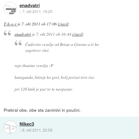
enadvatri
::
7. okt 2011, 19:25
T-h-o-r
je
7. okt 2011 ob 17:06
izjavil
:
enadvatri
je
7. okt 2011 ob 16:44
izjavil
:
Čudovito vesolje od Brian-a Greene-a ti bo
zagotovo všeč.
raje tkanine vesolja :P
kunigunda, hitreje ko greš, bolj počasi teče čas
pri 120 kmh je pač to še neopazno
Prebral obe, obe sta zanimivi in poučni.
Nikec3
::
8. okt 2011, 22:58