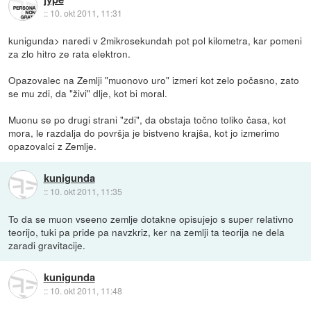
::
10. okt 2011, 11:31
kunigunda> naredi v 2mikrosekundah pot pol kilometra, kar pomeni
za zlo hitro ze rata elektron.
Opazovalec na Zemlji "muonovo uro" izmeri kot zelo počasno, zato
se mu zdi, da "živi" dlje, kot bi moral.
Muonu se po drugi strani "zdi", da obstaja točno toliko časa, kot
mora, le razdalja do površja je bistveno krajša, kot jo izmerimo
opazovalci z Zemlje.
kunigunda
::
10. okt 2011, 11:35
To da se muon vseeno zemlje dotakne opisujejo s super relativno
teorijo, tuki pa pride pa navzkriz, ker na zemlji ta teorija ne dela
zaradi gravitacije.
kunigunda
::
10. okt 2011, 11:48