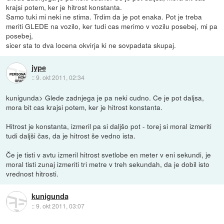
krajsi potem, ker je hitrost konstanta.
Samo tuki mi neki ne stima. Trdim da je pot enaka. Pot je treba
meriti GLEDE na vozilo, ker tudi cas merimo v vozilu posebej, mi pa
posebej,
sicer sta to dva locena okvirja ki ne sovpadata skupaj.
jype
::
9. okt 2011, 02:34
kunigunda> Glede zadnjega je pa neki cudno. Ce je pot daljsa,
mora bit cas krajsi potem, ker je hitrost konstanta.
Hitrost je konstanta, izmeril pa si daljšo pot - torej si moral izmeriti
tudi daljši čas, da je hitrost še vedno ista.
Če je tisti v avtu izmeril hitrost svetlobe en meter v eni sekundi, je
moral tisti zunaj izmeriti tri metre v treh sekundah, da je dobil isto
vrednost hitrosti.
kunigunda
::
9. okt 2011, 03:07