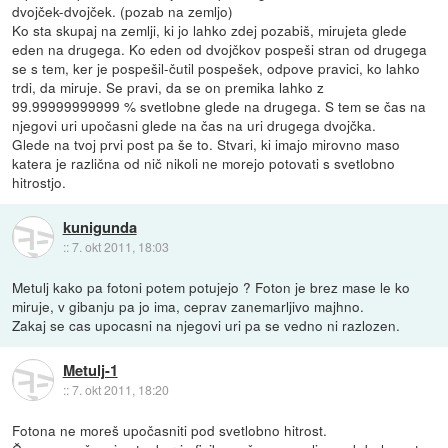
dvojček-dvojček. (pozab na zemljo)
Ko sta skupaj na zemlji, ki jo lahko zdej pozabiš, mirujeta glede
eden na drugega. Ko eden od dvojčkov pospeši stran od drugega
se s tem, ker je pospešil-čutil pospešek, odpove pravici, ko lahko
trdi, da miruje. Se pravi, da se on premika lahko z
99.99999999999 % svetlobne glede na drugega. S tem se čas na
njegovi uri upočasni glede na čas na uri drugega dvojčka.
Glede na tvoj prvi post pa še to. Stvari, ki imajo mirovno maso
katera je različna od nič nikoli ne morejo potovati s svetlobno
hitrostjo.
kunigunda
::
7. okt 2011, 18:03
Metulj kako pa fotoni potem potujejo ? Foton je brez mase le ko
miruje, v gibanju pa jo ima, ceprav zanemarljivo majhno.
Zakaj se cas upocasni na njegovi uri pa se vedno ni razlozen.
Metulj-1
::
7. okt 2011, 18:20
Fotona ne moreš upočasniti pod svetlobno hitrost.