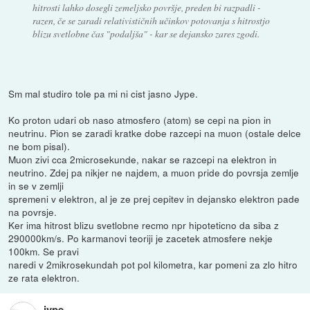
hitrosti lahko dosegli zemeljsko površje, preden bi razpadli -
razen, če se zaradi relativističnih učinkov potovanja s hitrostjo
blizu svetlobne čas "podaljša" - kar se dejansko zares zgodi.
Sm mal studiro tole pa mi ni cist jasno Jype.
Ko proton udari ob naso atmosfero (atom) se cepi na pion in
neutrinu. Pion se zaradi kratke dobe razcepi na muon (ostale delce
ne bom pisal).
Muon zivi cca 2microsekunde, nakar se razcepi na elektron in
neutrino. Zdej pa nikjer ne najdem, a muon pride do povrsja zemlje
in se v zemlji
spremeni v elektron, al je ze prej cepitev in dejansko elektron pade
na povrsje.
Ker ima hitrost blizu svetlobne recmo npr hipoteticno da siba z
290000km/s. Po karmanovi teoriji je zacetek atmosfere nekje
100km. Se pravi
naredi v 2mikrosekundah pot pol kilometra, kar pomeni za zlo hitro
ze rata elektron.
jype