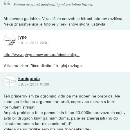
Fotona ne moreš upočasniti pod svetlobno hitrost.
Ah seveda ga lahko. V različnih snoveh je hitrost fotonov različna.
Neka znanstvenica je fotone v neki snovi skoraj ustavila.
jype
::
8. okt 2011, 23:01
http://www.phys.unsw.edu.au/einsteinlig...
V flashu izberi "time dilation" in glej razlago.
kunigunda
::
9. okt 2011, 01:09
Teh primerov sm ze ogromno vidu pa me noben ne preprica. Ne
znam pa fizikalno argumentirat proti, ceprov se moram s temi
formulami strinjati.
Ampak prakticno bi to pomenil da bi po 20.000km prevozenih cajt v
avtu bil drugacn kukr ga mam doma, pa je se zmeraj isti (no do
minute natancno ker nima sekund) :P
Zgleda da so razlike zelo majhne (pikosekunde)