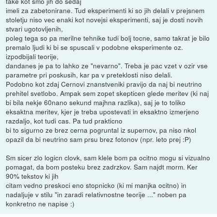
take kot smo jih do sedaj
imeli za zabetonirane. Tud eksperimenti ki so jih delali v prejsnem
stoletju niso vec enaki kot novejsi eksperimenti, saj je dosti novih
stvari ugotovljenih,
poleg tega so pa merilne tehnike tudi bolj tocne, samo takrat je bilo
premalo ljudi ki bi se spuscali v podobne eksperimente oz.
izpodbijali teorije,
dandanes je pa to lahko ze "nevarno". Treba je pac vzet v ozir vse
parametre pri poskusih, kar pa v preteklosti niso delali.
Podobno kot zdaj Cernovi znanstveniki pravijo da naj bi neutrino
prehitel svetlobo. Ampak sem zopet skepticen glede meritev (ki naj
bi bila nekje 60nano sekund majhna razlika), saj je to toliko
eksaktna meritev, kjer je treba upostevati in eksaktno izmerjeno
razdaljo, kot tudi cas. Pa tud prakticno
bi to sigurno ze brez cerna pogruntal iz supernov, pa niso nkol
opazil da bi neutrino sam prsu brez fotonov (npr. leto prej :P)
Sm sicer zlo logicn clovk, sam klele bom pa ocitno mogu si vizualno
pomagat, da bom posteku brez zadrzkov. Sam najdt morm. Ker
90% tekstov ki jih
citam vedno preskoci eno stopnicko (ki mi manjka ocitno) in
nadaljuje v stilu "in zaradi relativnostne teorije ..." noben pa
konkretno ne napise :)