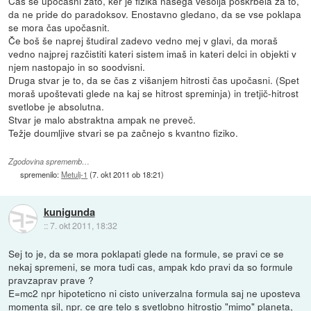
Čas se upočasni zato, ker je fizika našega vesolja poskrbela za to,
da ne pride do paradoksov. Enostavno gledano, da se vse poklapa
se mora čas upočasnit.
Če boš še naprej študiral zadevo vedno mej v glavi, da moraš
vedno najprej razčistiti kateri sistem imaš in kateri delci in objekti v
njem nastopajo in so soodvisni.
Druga stvar je to, da se čas z višanjem hitrosti čas upočasni. (Spet
moraš upoštevati glede na kaj se hitrost spreminja) in tretjič-hitrost
svetlobe je absolutna.
Stvar je malo abstraktna ampak ne preveč.
Težje doumljive stvari se pa začnejo s kvantno fiziko.
Zgodovina sprememb…
spremenilo:
Metulj-1
(
7. okt 2011 ob 18:21
)
kunigunda
::
7. okt 2011, 18:32
Sej to je, da se mora poklapati glede na formule, se pravi ce se
nekaj spremeni, se mora tudi cas, ampak kdo pravi da so formule
pravzaprav prave ?
E=mc2 npr hipoteticno ni cisto univerzalna formula saj ne uposteva
momenta sil, npr. ce gre telo s svetlobno hitrostjo "mimo" planeta,