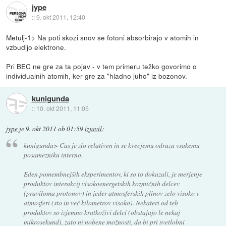
jype
::
9. okt 2011, 12:40
Metulj-1> Na poti skozi snov se fotoni absorbirajo v atomih in
vzbudijo elektrone.
Pri BEC ne gre za ta pojav - v tem primeru težko govorimo o
individualnih atomih, ker gre za "hladno juho" iz bozonov.
kunigunda
::
10. okt 2011, 11:05
jype
je
9. okt 2011 ob 01:59
izjavil
:
kunigunda> Cas je zlo relativen in se kvecjemu odraza vsakemu
posamezniku interno.
Eden pomembnejših eksperimentov, ki so to dokazali, je merjenje
produktov interakcij visokoenergetskih kozmičnih delcev
(praviloma protonov) in jeder atmosferskih plinov zelo visoko v
atmosferi (sto in več kilometrov visoko). Nekateri od teh
produktov so izjemno kratkoživi delci (obstajajo le nekaj
mikrosekund), zato ni nobene možnosti, da bi pri svetlobni