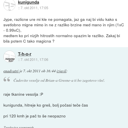
kunigunda
::
7. okt 2011, 17:05
Jype, razlicne ure mi kle ne pomagata, jaz ga naj bi vidu kako s
svetlobno migne mimo in ne z razliko brzine med mano in njim (1xC
- 0.99xC),
medtem ko pri nizjih hitrostih normalno opazim le razliko. Zakaj bi
bila potem C tako magicna ?
T-h-o-r
::
7. okt 2011, 17:06
enadvatri
je
7. okt 2011 ob 16:44
izjavil
:
Čudovito vesolje od Brian-a Greene-a ti bo zagotovo všeč.
raje tkanine vesolja :P
kunigunda, hitreje ko greš, bolj počasi teče čas
pri 120 kmh je pač to še neopazno
Zgodovina sprememb…