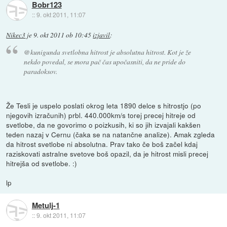
Bobr123
::
9. okt 2011, 11:07
Nikec3
je
9. okt 2011 ob 10:45
izjavil
:
@kunigunda svetlobna hitrost je absolutna hitrost. Kot je že
nekdo povedal, se mora pač čas upočasniti, da ne pride do
paradoksov.
Že Tesli je uspelo poslati okrog leta 1890 delce s hitrostjo (po
njegovih izračunih) prbl. 440.000km/s torej precej hitreje od
svetlobe, da ne govorimo o poizkusih, ki so jih izvajali kakšen
teden nazaj v Cernu (čaka se na natančne analize). Amak zgleda
da hitrost svetlobe ni absolutna. Prav tako če boš začel kdaj
raziskovati astralne svetove boš opazil, da je hitrost misli precej
hitrejša od svetlobe. :)
lp
Metulj-1
::
9. okt 2011, 11:07