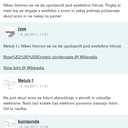
Nikec fotonov se ne da upočasniti pod svetlobno hitrost. Poglej si
malo kaj se dogaja s svetlobo v snovi in zakaj prehaja počasneje
skozi snov in ne nekaj na pamet.
jype
::
9. okt 2011, 11:31
Metulj-1> Nikec fotonov se ne da upočasniti pod svetlobno hitrost.
Bose%E2%80%93Einstein condensate @ Wikipedia
Slow light @ Wikipedia
Metulj-1
::
9. okt 2011, 11:41
Na poti skozi snov se fotoni absorbirajo v atomih in vzbudijo
elektrone. Nato čez kratek čas elektroni ponovno izsevajo foton.
Od tu razlika.
kunigunda
::
9. okt 2011, 12:06