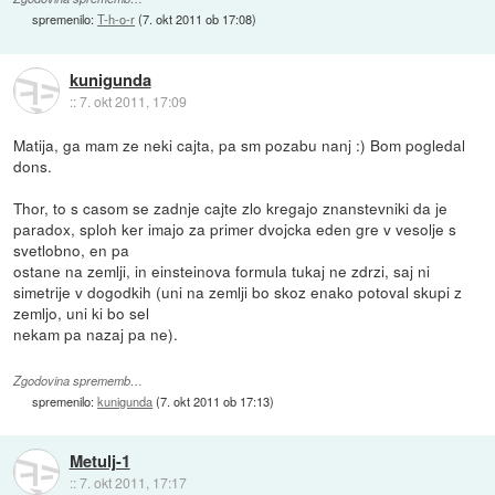
spremenilo:
T-h-o-r
(
7. okt 2011 ob 17:08
)
kunigunda
::
7. okt 2011, 17:09
Matija, ga mam ze neki cajta, pa sm pozabu nanj :) Bom pogledal
dons.
Thor, to s casom se zadnje cajte zlo kregajo znanstevniki da je
paradox, sploh ker imajo za primer dvojcka eden gre v vesolje s
svetlobno, en pa
ostane na zemlji, in einsteinova formula tukaj ne zdrzi, saj ni
simetrije v dogodkih (uni na zemlji bo skoz enako potoval skupi z
zemljo, uni ki bo sel
nekam pa nazaj pa ne).
Zgodovina sprememb…
spremenilo:
kunigunda
(
7. okt 2011 ob 17:13
)
Metulj-1
::
7. okt 2011, 17:17