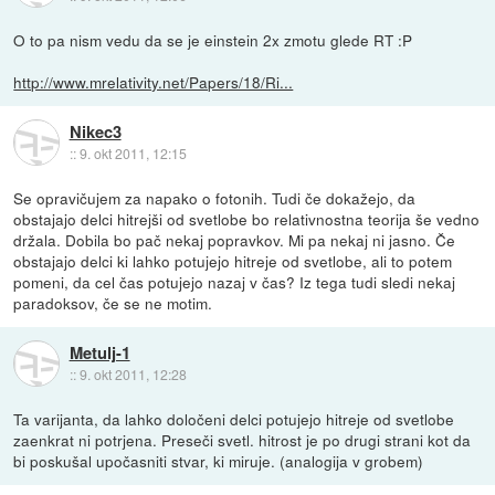
O to pa nism vedu da se je einstein 2x zmotu glede RT :P
http://www.mrelativity.net/Papers/18/Ri...
Nikec3
::
9. okt 2011, 12:15
Se opravičujem za napako o fotonih. Tudi če dokažejo, da
obstajajo delci hitrejši od svetlobe bo relativnostna teorija še vedno
držala. Dobila bo pač nekaj popravkov. Mi pa nekaj ni jasno. Če
obstajajo delci ki lahko potujejo hitreje od svetlobe, ali to potem
pomeni, da cel čas potujejo nazaj v čas? Iz tega tudi sledi nekaj
paradoksov, če se ne motim.
Metulj-1
::
9. okt 2011, 12:28
Ta varijanta, da lahko določeni delci potujejo hitreje od svetlobe
zaenkrat ni potrjena. Preseči svetl. hitrost je po drugi strani kot da
bi poskušal upočasniti stvar, ki miruje. (analogija v grobem)