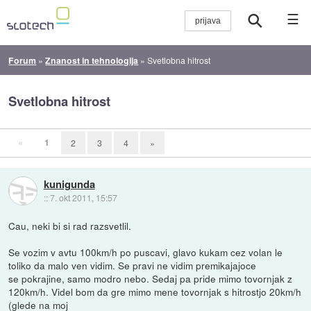
☰
Forum
»
Znanost in tehnologija
»
Svetlobna hitrost
Svetlobna hitrost
«
1
2
3
4
»
kunigunda
::
7. okt 2011, 15:57
Cau, neki bi si rad razsvetlil.
Se vozim v avtu 100km/h po puscavi, glavo kukam cez volan le
toliko da malo ven vidim. Se pravi ne vidim premikajajoce
se pokrajine, samo modro nebo. Sedaj pa pride mimo tovornjak z
120km/h. Videl bom da gre mimo mene tovornjak s hitrostjo 20km/h
(glede na moj