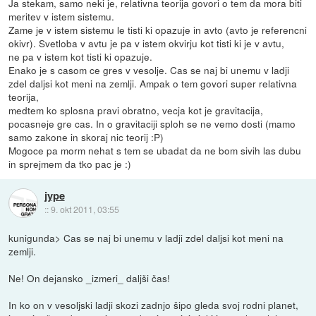
Ja stekam, samo neki je, relativna teorija govori o tem da mora biti
meritev v istem sistemu.
Zame je v istem sistemu le tisti ki opazuje in avto (avto je referencni
okivr). Svetloba v avtu je pa v istem okvirju kot tisti ki je v avtu,
ne pa v istem kot tisti ki opazuje.
Enako je s casom ce gres v vesolje. Cas se naj bi unemu v ladji
zdel daljsi kot meni na zemlji. Ampak o tem govori super relativna
teorija,
medtem ko splosna pravi obratno, vecja kot je gravitacija,
pocasneje gre cas. In o gravitaciji sploh se ne vemo dosti (mamo
samo zakone in skoraj nic teorij :P)
Mogoce pa morm nehat s tem se ubadat da ne bom sivih las dubu
in sprejmem da tko pac je :)
jype
::
9. okt 2011, 03:55
kunigunda> Cas se naj bi unemu v ladji zdel daljsi kot meni na
zemlji.
Ne! On dejansko _izmeri_ daljši čas!
In ko on v vesoljski ladji skozi zadnjo šipo gleda svoj rodni planet,