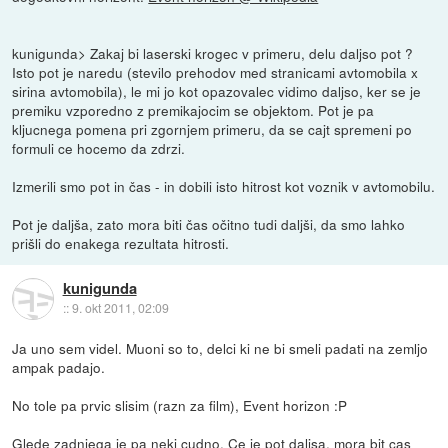
kunigunda> Zakaj bi laserski krogec v primeru, delu daljso pot ?
Isto pot je naredu (stevilo prehodov med stranicami avtomobila x
sirina avtomobila), le mi jo kot opazovalec vidimo daljso, ker se je
premiku vzporedno z premikajocim se objektom. Pot je pa
kljucnega pomena pri zgornjem primeru, da se cajt spremeni po
formuli ce hocemo da zdrzi.
Izmerili smo pot in čas - in dobili isto hitrost kot voznik v avtomobilu.
Pot je daljša, zato mora biti čas očitno tudi daljši, da smo lahko
prišli do enakega rezultata hitrosti.
kunigunda
::
9. okt 2011, 02:09
Ja uno sem videl. Muoni so to, delci ki ne bi smeli padati na zemljo
ampak padajo.
No tole pa prvic slisim (razn za film), Event horizon :P
Glede zadnjega je pa neki cudno. Ce je pot daljsa, mora bit cas