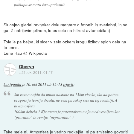
poklapa se mora čas upočasnit.
Slucajno gledal ravnokar dokumentarc o fotonih in svetlobni, in so
ga. Z natrijevim plinom, letos celo na hitrost avtomobila :)
Tole je pa bejba, ki sicer v zelo ozkem krogu fizikov sploh dela na
to temo.
Lene Hau @ Wikipedia
Oberyn
::
21. okt 2011, 01:47
kunigunda
je
10. okt 2011 ob 12:13
izjavil
:
Sm ravno najdu da muon nastane na 15km visoko, tko da potem
bi zgornja teorija drzala, ne vem pa zakaj sele na tej razdalji. A
ni atmosfera
100km debela ? Kje tocno je potemtakem meja med vesoljem kot
"praznino" in zemljo "nepraznino" ?
Take meje ni. Atmosfera je vedno redkejša, ni pa smiselno govoriti