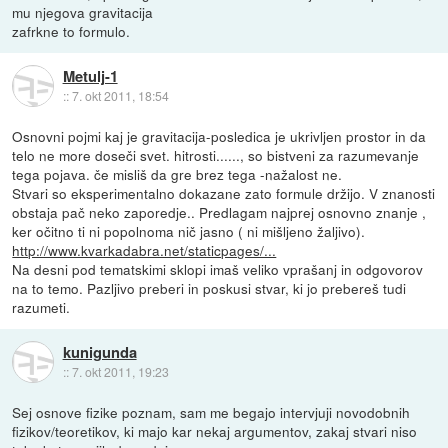
mu njegova gravitacija
zafrkne to formulo.
Metulj-1
::
7. okt 2011, 18:54
Osnovni pojmi kaj je gravitacija-posledica je ukrivljen prostor in da
telo ne more doseči svet. hitrosti......, so bistveni za razumevanje
tega pojava. če misliš da gre brez tega -nažalost ne.
Stvari so eksperimentalno dokazane zato formule držijo. V znanosti
obstaja pač neko zaporedje.. Predlagam najprej osnovno znanje ,
ker očitno ti ni popolnoma nič jasno ( ni mišljeno žaljivo).
http://www.kvarkadabra.net/staticpages/...
Na desni pod tematskimi sklopi imaš veliko vprašanj in odgovorov
na to temo. Pazljivo preberi in poskusi stvar, ki jo prebereš tudi
razumeti.
kunigunda
::
7. okt 2011, 19:23
Sej osnove fizike poznam, sam me begajo intervjuji novodobnih
fizikov/teoretikov, ki majo kar nekaj argumentov, zakaj stvari niso