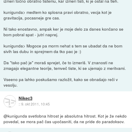
izmeri točno obratno tistemu, kar izmeri tisti, ki je ostal na tleh.
kunigunda> medtem ko splosna pravi obratno, vecja kot je
gravitacija, pocasneje gre cas.
Ni tako enostavno, ampak ker je moje delo za danes končano se
bom pobral spat - jutri naprej.
kunigunda> Mogoce pa morm nehat s tem se ubadat da ne bom
sivih las dubu in sprejmem da tko pac je :)
Da "tako pač je" moraš sprejet, če to izmeriš. V znanosti ne
zmagajo elegantne teorije, temveč tiste, ki se ujemajo z meritvami.
Vseeno pa lahko poskušamo razložit, kako se obnašajo reči v
vesolju.
Nikec3
::
9. okt 2011, 10:45
@kunigunda svetlobna hitrost je absolutna hitrost. Kot je že nekdo
povedal, se mora pač čas upočasniti, da ne pride do paradoksov.