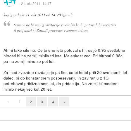
::
21. okt 2011, 14:47
kunigunda
je
21. okt 2011 ob 14:20
izjavil
:
Sam ce ne bi meu gravitacije v vesolju ko bi potoval, bi verjetno
ti prej umrl :) Zaradi procesov v samem telesu.
Ah ni take sile no. Ce bi eno leto potoval s hitrostjo 0.95 svetlobne
hitrosti bi na zemlji minila tri leta. Malenkost vec. Pri hitrosti 0.98c
pa na zemlji mine ze pet let.
Za med zvezdne razdalje je pa tko, ce bi hotel priti 20 svetlobnih let
dalec, bi ob konstantnem pospesevanju in zaviranju z 1G
potreboval priblizno sest let, da prides tja. Na zemlji bi medtem
minilo nekaj vec kot 20 let.
«
1
2
3
4
»