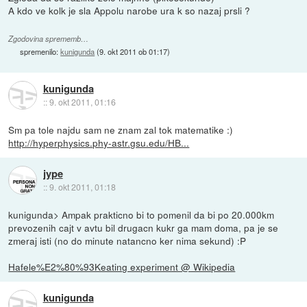
A kdo ve kolk je sla Appolu narobe ura k so nazaj prsli ?
Zgodovina sprememb…
spremenilo:
kunigunda
(
9. okt 2011 ob 01:17
)
kunigunda
::
9. okt 2011, 01:16
Sm pa tole najdu sam ne znam zal tok matematike :)
http://hyperphysics.phy-astr.gsu.edu/HB...
jype
::
9. okt 2011, 01:18
kunigunda> Ampak prakticno bi to pomenil da bi po 20.000km
prevozenih cajt v avtu bil drugacn kukr ga mam doma, pa je se
zmeraj isti (no do minute natancno ker nima sekund) :P
Hafele%E2%80%93Keating experiment @ Wikipedia
kunigunda