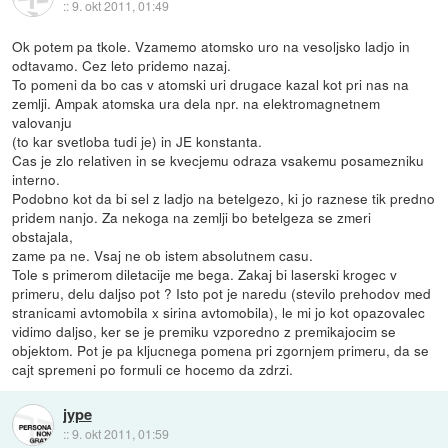
::
9. okt 2011, 01:49
Ok potem pa tkole. Vzamemo atomsko uro na vesoljsko ladjo in
odtavamo. Cez leto pridemo nazaj.
To pomeni da bo cas v atomski uri drugace kazal kot pri nas na
zemlji. Ampak atomska ura dela npr. na elektromagnetnem
valovanju
(to kar svetloba tudi je) in JE konstanta.
Cas je zlo relativen in se kvecjemu odraza vsakemu posamezniku
interno.
Podobno kot da bi sel z ladjo na betelgezo, ki jo raznese tik predno
pridem nanjo. Za nekoga na zemlji bo betelgeza se zmeri
obstajala,
zame pa ne. Vsaj ne ob istem absolutnem casu.
Tole s primerom diletacije me bega. Zakaj bi laserski krogec v
primeru, delu daljso pot ? Isto pot je naredu (stevilo prehodov med
stranicami avtomobila x sirina avtomobila), le mi jo kot opazovalec
vidimo daljso, ker se je premiku vzporedno z premikajocim se
objektom. Pot je pa kljucnega pomena pri zgornjem primeru, da se
cajt spremeni po formuli ce hocemo da zdrzi.
jype
::
9. okt 2011, 01:59