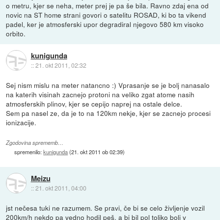
o metru, kjer se neha, meter prej je pa še bila. Ravno zdaj ena od
novic na ST home strani govori o satelitu ROSAD, ki bo ta vikend
padel, ker je atmosferski upor degradiral njegovo 580 km visoko
orbito.
kunigunda
::
21. okt 2011, 02:32
Sej nism mislu na meter natancno :) Vprasanje se je bolj nanasalo
na katerih visinah zacnejo protoni na veliko zgat atome nasih
atmosferskih plinov, kjer se cepijo naprej na ostale delce.
Sem pa nasel ze, da je to na 120km nekje, kjer se zacnejo procesi
ionizacije.
Zgodovina sprememb…
spremenilo:
kunigunda
(
21. okt 2011 ob 02:39
)
Meizu
::
21. okt 2011, 04:00
jst nečesa tuki ne razumem. Se pravi, če bi se celo življenje vozil
200km/h nekdo pa vedno hodil peš, a bi bil pol toliko bolj v