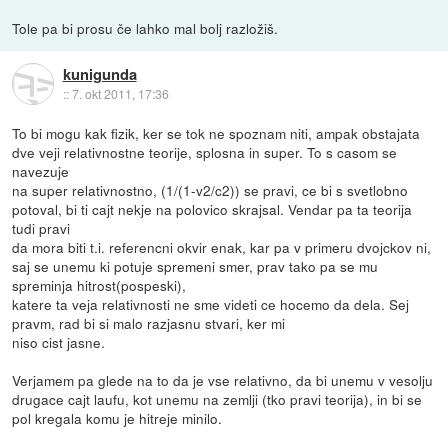
Tole pa bi prosu če lahko mal bolj razložiš.
kunigunda
::
7. okt 2011, 17:36
To bi mogu kak fizik, ker se tok ne spoznam niti, ampak obstajata
dve veji relativnostne teorije, splosna in super. To s casom se
navezuje
na super relativnostno, (1/(1-v2/c2)) se pravi, ce bi s svetlobno
potoval, bi ti cajt nekje na polovico skrajsal. Vendar pa ta teorija
tudi pravi
da mora biti t.i. referencni okvir enak, kar pa v primeru dvojckov ni,
saj se unemu ki potuje spremeni smer, prav tako pa se mu
spreminja hitrost(pospeski),
katere ta veja relativnosti ne sme videti ce hocemo da dela. Sej
pravm, rad bi si malo razjasnu stvari, ker mi
niso cist jasne.
Verjamem pa glede na to da je vse relativno, da bi unemu v vesolju
drugace cajt laufu, kot unemu na zemlji (tko pravi teorija), in bi se
pol kregala komu je hitreje minilo.