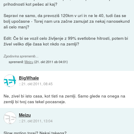
prihodnosti kot pešec al kaj?
Sepravi ne samo, da prevoziš 120km v uri in ne le 40, tudi čas se
bolj upočasne - Torej nam ura začne zamujat za nekaj nanosekund
ali celo manj?
Edit: Če bi se vozil celo življenje z 99% svetlobne hitrosti, potem bi
živel veliko dlje časa kot nkdo na zemlji?
Zgodovina sprememb…
spremenil:
Meizu
(
21. okt 2011 ob 04:01
)
BigWhale
::
21. okt 2011, 08:45
Ne, zivel bi isto casa, kot tisti na zemlji. Samo glede na onega na
zemlji bi tvoj cas tekel pocasneje.
Meizu
::
21. okt 2011, 13:04
Slow motion torej? Nekaj takega?