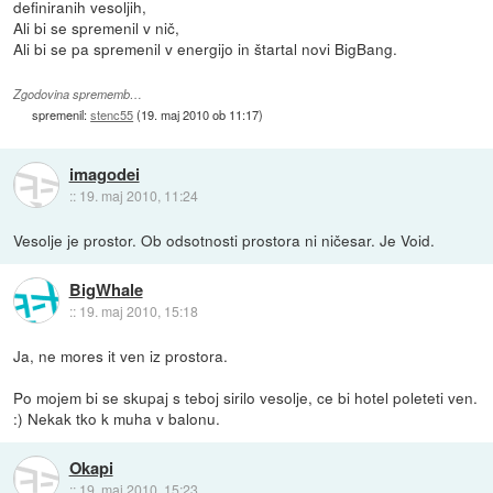
definiranih vesoljih,
Ali bi se spremenil v nič,
Ali bi se pa spremenil v energijo in štartal novi BigBang.
Zgodovina sprememb…
spremenil:
stenc55
(
19. maj 2010 ob 11:17
)
imagodei
::
19. maj 2010, 11:24
Vesolje je prostor. Ob odsotnosti prostora ni ničesar. Je Void.
BigWhale
::
19. maj 2010, 15:18
Ja, ne mores it ven iz prostora.
Po mojem bi se skupaj s teboj sirilo vesolje, ce bi hotel poleteti ven.
:) Nekak tko k muha v balonu.
Okapi
::
19. maj 2010, 15:23