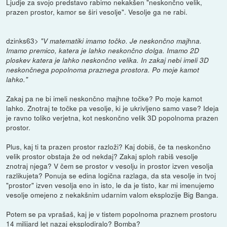
Ljudje za svojo predstavo rabimo nekakšen "neskončno velik,
prazen prostor, kamor se širi vesolje". Vesolje ga ne rabi.
dzinks63>
"V matematiki imamo točko. Je neskončno majhna.
Imamo premico, katera je lahko neskončno dolga. Imamo 2D
ploskev katera je lahko neskončno velika. In zakaj nebi imeli 3D
neskončnega popolnoma praznega prostora. Po moje kamot
lahko."
Zakaj pa ne bi imeli neskončno majhne točke? Po moje kamot
lahko. Znotraj te točke pa vesolje, ki je ukrivljeno samo vase? Ideja
je ravno toliko verjetna, kot neskončno velik 3D popolnoma prazen
prostor.
Plus, kaj ti ta prazen prostor razloži? Kaj dobiš, če ta neskončno
velik prostor obstaja že od nekdaj? Zakaj sploh rabiš vesolje
znotraj njega? V čem se prostor v vesolju in prostor izven vesolja
razlikujeta? Ponuja se edina logična razlaga, da sta vesolje in tvoj
"prostor" izven vesolja eno in isto, le da je tisto, kar mi imenujemo
vesolje omejeno z nekakšnim udarnim valom eksplozije Big Banga.
Potem se pa vprašaš, kaj je v tistem popolnoma praznem prostoru
14 milijard let nazaj eksplodiralo? Bomba?