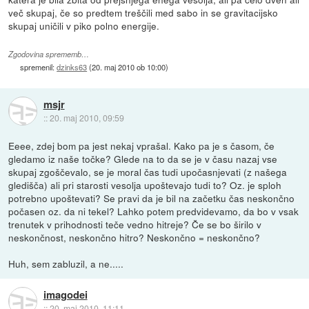
več skupaj, če so predtem treščili med sabo in se gravitacijsko
skupaj uničili v piko polno energije.
Zgodovina sprememb…
spremenil:
dzinks63
(
20. maj 2010 ob 10:00
)
msjr
::
20. maj 2010, 09:59
Eeee, zdej bom pa jest nekaj vprašal. Kako pa je s časom, če
gledamo iz naše točke? Glede na to da se je v času nazaj vse
skupaj zgoščevalo, se je moral čas tudi upočasnjevati (z našega
gledišča) ali pri starosti vesolja upoštevajo tudi to? Oz. je sploh
potrebno upoštevati? Se pravi da je bil na začetku čas neskončno
počasen oz. da ni tekel? Lahko potem predvidevamo, da bo v vsak
trenutek v prihodnosti teče vedno hitreje? Če se bo širilo v
neskončnost, neskončno hitro? Neskončno = neskončno?
Huh, sem zabluzil, a ne.....
imagodei
::
20. maj 2010, 11:11