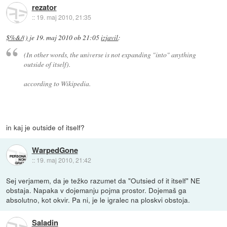
rezator
::
19. maj 2010, 21:35
$%&/()
je
19. maj 2010 ob 21:05
izjavil
:
(In other words, the universe is not expanding "into" anything
outside of itself).
according to Wikipedia.
in kaj je outside of itself?
WarpedGone
::
19. maj 2010, 21:42
Sej verjamem, da je težko razumet da "Outsied of it itself" NE
obstaja. Napaka v dojemanju pojma prostor. Dojemaš ga
absolutno, kot okvir. Pa ni, je le igralec na ploskvi obstoja.
Saladin