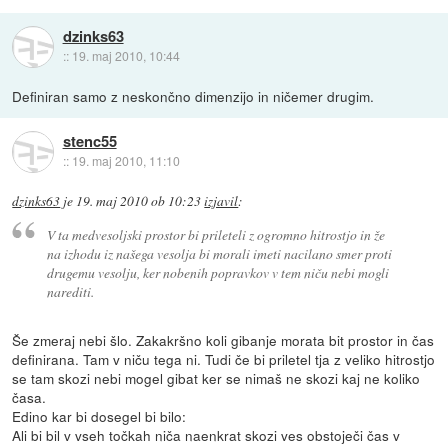
dzinks63
::
19. maj 2010, 10:44
Definiran samo z neskončno dimenzijo in ničemer drugim.
stenc55
::
19. maj 2010, 11:10
dzinks63
je
19. maj 2010 ob 10:23
izjavil
:
V ta medvesoljski prostor bi prileteli z ogromno hitrostjo in že
na izhodu iz našega vesolja bi morali imeti nacilano smer proti
drugemu vesolju, ker nobenih popravkov v tem niču nebi mogli
narediti.
Še zmeraj nebi šlo. Zakakršno koli gibanje morata bit prostor in čas
definirana. Tam v niču tega ni. Tudi če bi priletel tja z veliko hitrostjo
se tam skozi nebi mogel gibat ker se nimaš ne skozi kaj ne koliko
časa.
Edino kar bi dosegel bi bilo:
Ali bi bil v vseh točkah niča naenkrat skozi ves obstoječi čas v