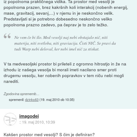
iz popolnoma praktičnega vidika. Ta prostor med vesolji je
popolnoma prazen, brez kakršnih koli interakcij (nobenih energij,
mase, gravitacij, sevanj,...) v njemu in je neskončno velik.
Predstavljati si je potrebno dobesedno neskončno veliko
popolnoma prazno zadevo, pa čeprav je to zelo težko.
Ne vem če bi šlo. Med vesolji naj nebi obstajalo nič, niti
materija, niti svetloba, niti graviacija. Čisti NIČ. Se pravi da
tudi Warp nebi deloval, ker nebi imel nič za stiskat.
V ta medvesoljski prostor bi prileteli z ogromno hitrostjo in že na
izhodu iz našega vesolja bi morali imeti nacilano smer proti
drugemu vesolju, ker nobenih popravkov v tem niču nebi mogli
narediti.
Zgodovina sprememb…
spremenil:
dzinks63
(
19. maj 2010 ob 10:35
)
imagodei
::
19. maj 2010, 10:39
Kakšen prostor med vesolji? S čim je definiran?