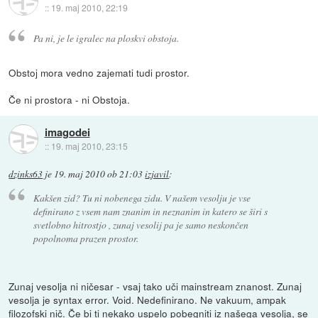
::
19. maj 2010, 22:19
Pa ni, je le igralec na ploskvi obstoja.
Obstoj mora vedno zajemati tudi prostor.
Če ni prostora - ni Obstoja.
imagodei
::
19. maj 2010, 23:15
dzinks63
je
19. maj 2010 ob 21:03
izjavil
:
Kakšen zid? Tu ni nobenega zidu. V našem vesolju je vse
definirano z vsem nam znanim in neznanim in katero se širi s
svetlobno hitrostjo , zunaj vesolij pa je samo neskončen
popolnoma prazen prostor.
Zunaj vesolja ni ničesar - vsaj tako uči mainstream znanost. Zunaj
vesolja je syntax error. Void. Nedefinirano. Ne vakuum, ampak
filozofski nič. Če bi ti nekako uspelo pobegniti iz našega vesolja, se