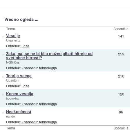
Vredno ogleda ...
Tema
Sporočila
»
Vesolje
141
Gigahertz
Oddelek:
Loža
»
Zakaj naj se ne bi bilo možno gibati hitreje od
259
svetlobne hitrosti?
N0t0ri0us
Oddelek:
Znanost in tehnologija
»
Teorija vsega
216
Quantum
Oddelek:
Loža
»
Konec vesolja
120
boom-bar
Oddelek:
Znanost in tehnologija
»
Neskončnost
96
nando
Oddelek:
Znanost in tehnologija
Tema
Sporočila