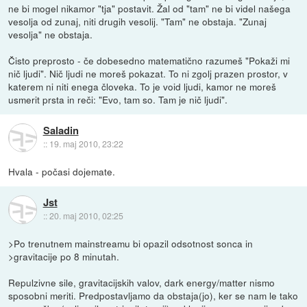
ne bi mogel nikamor "tja" postavit. Žal od "tam" ne bi videl našega
vesolja od zunaj, niti drugih vesolij. "Tam" ne obstaja. "Zunaj
vesolja" ne obstaja.
Čisto preprosto - če dobesedno matematično razumeš "Pokaži mi
nič ljudi". Nič ljudi ne moreš pokazat. To ni zgolj prazen prostor, v
katerem ni niti enega človeka. To je void ljudi, kamor ne moreš
usmerit prsta in reči: "Evo, tam so. Tam je nič ljudi".
Saladin
::
19. maj 2010, 23:22
Hvala - počasi dojemate.
Jst
::
20. maj 2010, 02:25
>Po trenutnem mainstreamu bi opazil odsotnost sonca in
>gravitacije po 8 minutah.
Repulzivne sile, gravitacijskih valov, dark energy/matter nismo
sposobni meriti. Predpostavljamo da obstaja(jo), ker se nam le tako