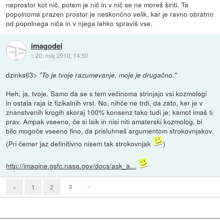
neprostor kot nič, potem je nič in v nič se ne moreš širiti. Ta
popolnoma prazen prostor je neskončno velik, kar je ravno obratno
od popolnega niča in v njega lahko spraviš vse.
imagodei
::
20. maj 2010, 14:50
dzinks63>
"To je tvoje razumevanje, moje je drugačno."
Heh, ja, tvoje. Samo da se s tem večinoma strinjajo vsi kozmologi
in ostala raja iz fizikalnih vrst. No, nihče ne trdi, da zato, ker je v
znanstvenih krogih skoraj 100% konsenz tako tudi je; kamot imaš ti
prav. Ampak vseeno, če si laik in nisi niti amaterski kozmolog, bi
bilo mogoče vseeno fino, da prisluhneš argumentom strokovnjakov.
(Pri čemer jaz definitivno nisem tak strokovnjak
)
http://imagine.gsfc.nasa.gov/docs/ask_a...
3
»
«
1
2