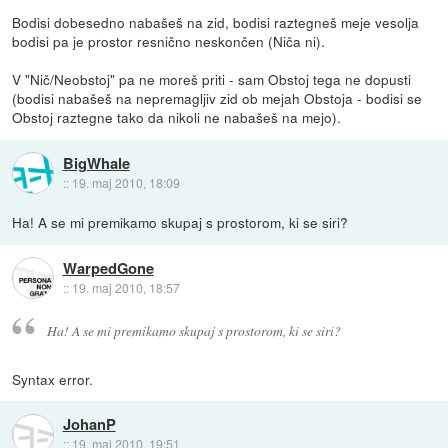
Bodisi dobesedno nabašeš na zid, bodisi raztegneš meje vesolja
bodisi pa je prostor resnično neskončen (Niča ni).
V "Nič/Neobstoj" pa ne moreš priti - sam Obstoj tega ne dopusti
(bodisi nabašeš na nepremagljiv zid ob mejah Obstoja - bodisi se
Obstoj raztegne tako da nikoli ne nabašeš na mejo).
BigWhale
::
19. maj 2010, 18:09
Ha! A se mi premikamo skupaj s prostorom, ki se siri?
WarpedGone
::
19. maj 2010, 18:57
Ha! A se mi premikamo skupaj s prostorom, ki se siri?
Syntax error.
JohanP
::
19. maj 2010, 19:51