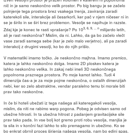
nič in je samo neskončno velik prostor. Po big bangu je se začelo
polnjenje tega prostora brez vsakega trenja, zaviranja zaradi
katerekoli sile, interakcije ali česarkorli, ker pač v njem ničeser ni in
se je širilo in se širi brez problemon. Vesolje se napihuje in razste.
3, 6, 9, ... n
Zdaj kje je konec te rasti vprašanje? Po 10
milijardo letih,
ali je rast neskončna? Mislim, da ni. Lahko, da ga bo začelo vlečt
vase zaradi samega sebe (kar je zelo malo verjetno), ali pa zaradi
interakcij z drugimi vesolji, ko bo do njih prišlo.
V matematiki imamo točko. Je neskončno majhna. Imamo premico,
katera je lahko neskončno dolga. Imamo 2D ploskev katera je
lahko neskončno velika. In zakaj nebi imeli 3D neskončnega
popolnoma praznega prostora. Po moje kamot lahko. Tudi 4
dimenzija čas-a je za moje pojme neskončna, o ostalih dimenzijah
nebi, ker so zelo abstraktne, vendar paralelno temu bi morale biti
prav tako neskončne.
In če bi hoteli ubežati iz tega našega ali kateregakoli vesolja,
mislim, da niti ne rabimo warp pogona. Pobeg je odvisen samo od
ubežne hitrosti. In ta ubežna hitrost z padanjem gravitacijske sile
prav tako pada. In vse bolj kot gremo proti robu vesolja, manjša je
ta sila in v končni fazi lahko to silo premagamo in ubežimo. Ko se
bo enkrat obrnil proces širjenja našega vesolja, nam bo edini spas,