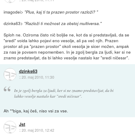
imagodei>
"Plus, kaj ti ta prazen prostor razloži? "
dzinks63>
"Razloži ti možnost za obstoj multiversa."
Sploh ne. Oziroma čisto nič boljše ne, kot da si predstavljaš, da se
"sredi" voida lahko pojavi eno vesolje, ali pa več njih. Prazen
prostor ali pa "prazen prostor" okoli vesolja je sicer možen, ampak
za nas je povsem nepomemben. In je zgolj bergla za ljudi, ker si ne
znamo predstavljat, da bi lahko vesolje nastalo kar "sredi ničesar".
dzinks63
::
20. maj 2010, 11:30
In je zgolj bergla za ljudi, ker si ne znamo predstavljat, da bi
lahko vesolje nastalo kar "sredi ničesar".
Ah **biga, kaj češ, niso vsi za vse.
Jst
::
20. maj 2010, 12:42