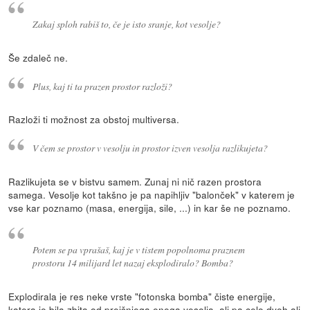
Zakaj sploh rabiš to, če je isto sranje, kot vesolje?
Še zdaleč ne.
Plus, kaj ti ta prazen prostor razloži?
Razloži ti možnost za obstoj multiversa.
V čem se prostor v vesolju in prostor izven vesolja razlikujeta?
Razlikujeta se v bistvu samem. Zunaj ni nič razen prostora
samega. Vesolje kot takšno je pa napihljiv "balonček" v katerem je
vse kar poznamo (masa, energija, sile, ...) in kar še ne poznamo.
Potem se pa vprašaš, kaj je v tistem popolnoma praznem
prostoru 14 milijard let nazaj eksplodiralo? Bomba?
Explodirala je res neke vrste "fotonska bomba" čiste energije,
katera je bila zbita od prejšnjega enega vesolja, ali pa celo dveh ali