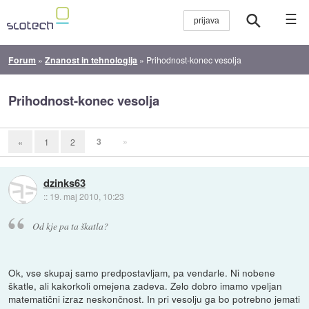
☰
Forum
»
Znanost in tehnologija
»
Prihodnost-konec vesolja
Prihodnost-konec vesolja
3
»
«
1
2
dzinks63
::
19. maj 2010, 10:23
Od kje pa ta škatla?
Ok, vse skupaj samo predpostavljam, pa vendarle. Ni nobene
škatle, ali kakorkoli omejena zadeva. Zelo dobro imamo vpeljan
matematični izraz neskončnost. In pri vesolju ga bo potrebno jemati