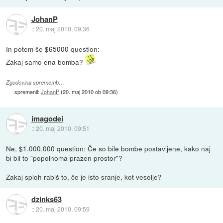
JohanP
::
20. maj 2010, 09:36
In potem še $65000 question:
Zakaj samo ena bomba?
Zgodovina sprememb…
spremenil:
JohanP
(
20. maj 2010 ob 09:36
)
imagodei
::
20. maj 2010, 09:51
Ne, $1.000.000 question: Če so bile bombe postavljene, kako naj
bi bil to "popolnoma prazen prostor"?
Zakaj sploh rabiš to, če je isto sranje, kot vesolje?
dzinks63
::
20. maj 2010, 09:59