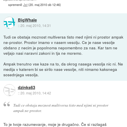
spremenil:
Jst
(
20. maj 2010 ob 12:46
)
BigWhale
::
20. maj 2010, 14:31
Tudi ce obstaja moznost multiversa tisto med njimi ni prostor ampak
ne-prostor. Prostor imamo v nasem vesolju. Ce je nase vesolje
obdano z necim je popolnoma nepomembno za nas. Kar tam ne
veljajo nasi naravni zakoni in tja ne moremo.
Ampak trenutno vse kaze na to, da okrog nasega vesolja nic ni. Ne
medija v katerem bi se sirilo nase vesolje, niti nimamo kaksnega
sosednjega vesolja.
dzinks63
::
20. maj 2010, 14:42
Tudi ce obstaja moznost multiversa tisto med njimi ni prostor
ampak ne-prostor.
To je tvoje razumevanje, moje je drugačno. Če si razlagaš