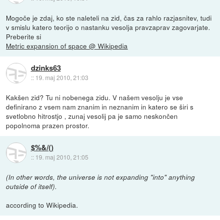
Mogoče je zdaj, ko ste naleteli na zid, čas za rahlo razjasnitev, tudi
v smislu katero teorijo o nastanku vesolja pravzaprav zagovarjate.
Preberite si
Metric expansion of space @ Wikipedia
dzinks63
::
19. maj 2010, 21:03
Kakšen zid? Tu ni nobenega zidu. V našem vesolju je vse
definirano z vsem nam znanim in neznanim in katero se širi s
svetlobno hitrostjo , zunaj vesolij pa je samo neskončen
popolnoma prazen prostor.
$%&/()
::
19. maj 2010, 21:05
(In other words, the universe is not expanding "into" anything
outside of itself).
according to Wikipedia.