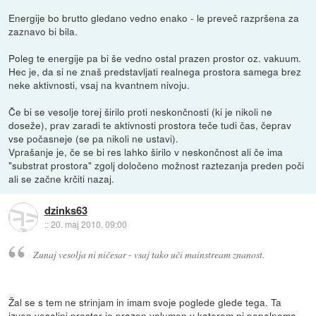
Energije bo brutto gledano vedno enako - le preveč razpršena za
zaznavo bi bila.
Poleg te energije pa bi še vedno ostal prazen prostor oz. vakuum.
Hec je, da si ne znaš predstavljati realnega prostora samega brez
neke aktivnosti, vsaj na kvantnem nivoju.
Če bi se vesolje torej širilo proti neskončnosti (ki je nikoli ne
doseže), prav zaradi te aktivnosti prostora teče tudi čas, čeprav
vse počasneje (se pa nikoli ne ustavi).
Vprašanje je, če se bi res lahko širilo v neskončnost ali če ima
"substrat prostora" zgolj določeno možnost raztezanja preden poči
ali se začne krčiti nazaj.
dzinks63
::
20. maj 2010, 09:00
Zunaj vesolja ni ničesar - vsaj tako uči mainstream znanost.
Žal se s tem ne strinjam in imam svoje poglede glede tega. Ta
izven vesoljni prostor je prazen volumen v katerem ni popolnoma