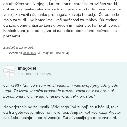
da ubežimo ven iz njega, kar pa bomo morali še pravi čas storiti,
dokler bo gravitacijska sila zadosti mala, da jo bodo naša takratna
vesoljska vozila še lahko premagala z svojo hitrostjo. Če bomo le
malo zamudili, ne bomo imeli več možnosti za rešitev. Ok recimo,
da iznajdemo antigravitacijski pogon in materiale, kar je zf, vendar
kanček upanja je pa le, kar bi nam dalo neomejene možnosti za
preživetje.
Zgodovina sprememb…
spremenil:
dzinks63
(
20. maj 2010 ob 09:04
)
imagodei
::
20. maj 2010, 09:25
dzinks63>
"Žal se s tem ne strinjam in imam svoje poglede glede
tega. Ta izven vesoljni prostor je prazen volumen v katerem ni
popolnoma nič in je samo neskončno velik prostor."
Najverjetneje se žal motiš. Videl tega "od zunaj" še nihče ni, tako
da ti z gotovostjo nihče ne more reči. Ampak, kot vse kaže Prostor-
čas šele nastaja: znotraj vesolja. Zunaj vesolja ga enostavno ni.