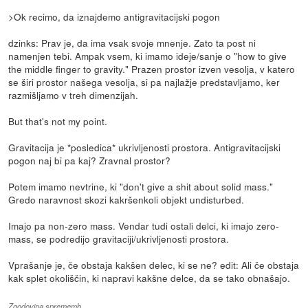
>Ok recimo, da iznajdemo antigravitacijski pogon
dzinks: Prav je, da ima vsak svoje mnenje. Zato ta post ni
namenjen tebi. Ampak vsem, ki imamo ideje/sanje o "how to give
the middle finger to gravity." Prazen prostor izven vesolja, v katero
se širi prostor našega vesolja, si pa najlažje predstavljamo, ker
razmišljamo v treh dimenzijah.
But that's not my point.
Gravitacija je *posledica* ukrivljenosti prostora. Antigravitacijski
pogon naj bi pa kaj? Zravnal prostor?
Potem imamo nevtrine, ki "don't give a shit about solid mass."
Gredo naravnost skozi kakršenkoli objekt undisturbed.
Imajo pa non-zero mass. Vendar tudi ostali delci, ki imajo zero-
mass, se podredijo gravitaciji/ukrivljenosti prostora.
Vprašanje je, če obstaja kakšen delec, ki se ne? edit: Ali če obstaja
kak splet okoliščin, ki napravi kakšne delce, da se tako obnašajo.
Zgodovina sprememb…