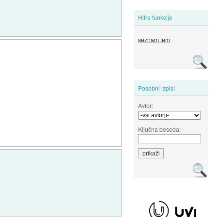
Hitre funkcije
seznam tem
Posebni izpisi
Avtor:
Ključna beseda: