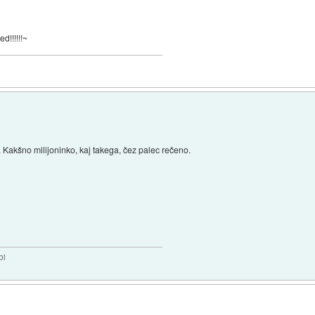
d!!!!!!~
 Kakšno milijoninko, kaj takega, čez palec rečeno.
bi