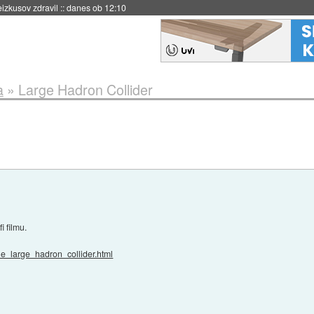
danes ob 11:37
a
»
Large Hadron Collider
i filmu.
he_large_hadron_collider.html