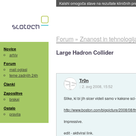
Forum
»
Znanost in tehnologij
Novice
Large Hadron Collider
arhiv
Forum
mali oglasi
teme zadnjih 24h
Tr0n
Članki
::
2. avg 2008, 15:52
Zaposlitve
Slike, ki bi jih sicer videli samo v kaksne sci-f
brskaj
Ostalo
http://www.boston.com/bigpicture/2008/08/t
pravila
Impressive.
edit - aktiviral link.