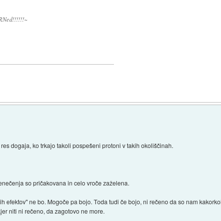
RNed!!!!!!~
res dogaja, ko trkajo takoli pospešeni protoni v takih okoliščinah.
resenečenja so pričakovana in celo vroče zaželena.
h efektov" ne bo. Mogoče pa bojo. Toda tudi če bojo, ni rečeno da so nam kakorkoli 
jer niti ni rečeno, da zagotovo ne more.