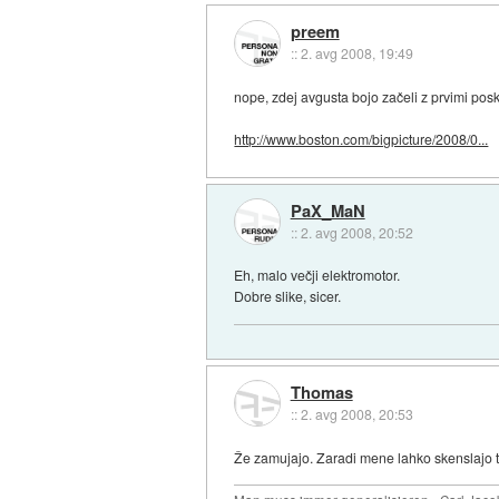
preem
::
2. avg 2008, 19:49
nope, zdej avgusta bojo začeli z prvimi posk
http://www.boston.com/bigpicture/2008/0...
PaX_MaN
::
2. avg 2008, 20:52
Eh, malo večji elektromotor.
Dobre slike, sicer.
Thomas
::
2. avg 2008, 20:53
Že zamujajo. Zaradi mene lahko skenslajo t