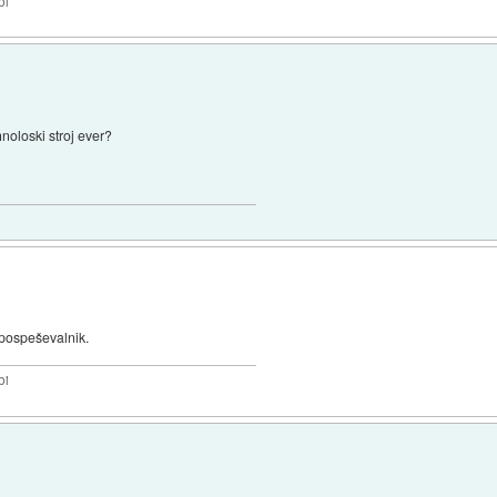
bi
noloski stroj ever?
 pospeševalnik.
bi