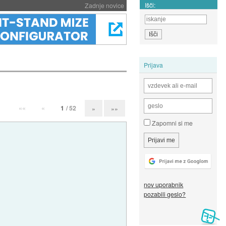
Išči:
Zadnje novice
Prijava
««
«
1
/ 52
»
»»
Zapomni si me
nov uporabnik
pozabili geslo?