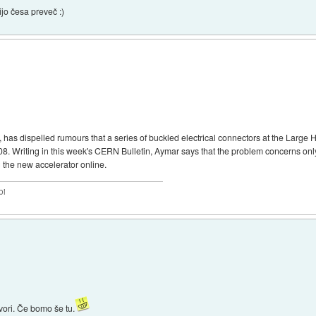
jo česa preveč :)
has dispelled rumours that a series of buckled electrical connectors at the Large H
2008. Writing in this week's CERN Bulletin, Aymar says that the problem concerns on
ng the new accelerator online.
bi
vori. Če bomo še tu.