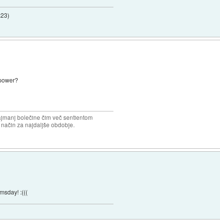
:23
)
 power?
najmanj bolečine čim več sentientom
n način za najdaljše obdobje.
sday! :(((