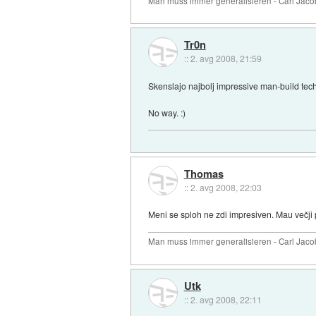
Man muss immer generalisieren - Carl Jaco
Tr0n
::
2. avg 2008, 21:59
Skenslajo najbolj impressive man-build tech
No way. :)
Thomas
::
2. avg 2008, 22:03
Meni se sploh ne zdi impresiven. Mau večji
Man muss immer generalisieren - Carl Jaco
Utk
::
2. avg 2008, 22:11