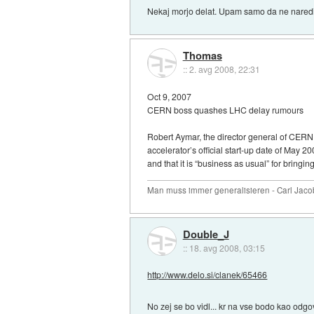
Nekaj morjo delat. Upam samo da ne naredi
Thomas
::
2. avg 2008, 22:31
Oct 9, 2007
CERN boss quashes LHC delay rumours
Robert Aymar, the director general of CERN, 
accelerator’s official start-up date of May 
and that it is “business as usual” for bringi
Man muss immer generalisieren - Carl Jaco
Double_J
::
18. avg 2008, 03:15
http://www.delo.si/clanek/65466
No zej se bo vidl... kr na vse bodo kao odgo