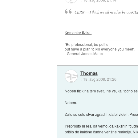
CERN - - I think we all need to be conCE
Komentar fizika.
"Be professional, be polite,
but have a plan to kill everyone you meet".
- General James Mattis
Thomas
::
18. avg 2008, 21:26
Noben fizik na tem svetu ne ve, kaj točno se 
Noben.
Zato so celo stvar zgradili, da bi videli. P
Preprosto ni res, da vemo, da kakšnih "čudni
prišlo do kakšne čudne verižne reakcije. Nik