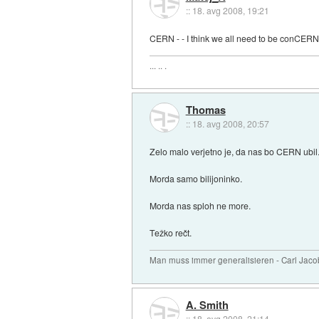
::
18. avg 2008, 19:21
CERN - - I think we all need to be conCERNe
... .. .
Thomas
::
18. avg 2008, 20:57
Zelo malo verjetno je, da nas bo CERN ubil.
Morda samo bilijoninko.
Morda nas sploh ne more.
Težko rečt.
Man muss immer generalisieren - Carl Jaco
A. Smith
::
18. avg 2008, 21:14