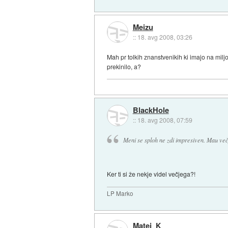
Meizu
::
18. avg 2008, 03:26
Mah pr tolkih znanstvenikih ki imajo na milj
prekinilo, a?
BlackHole
::
18. avg 2008, 07:59
Meni se sploh ne zdi impresiven. Mau več
Ker ti si že nekje videl večjega?!
LP Marko
Matej_K