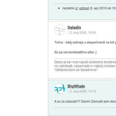
razdelilo
iz
:
gzibret
(
3. apr 2010 ob 19
Saladin
::
2. avg 2008, 16:06
Točno - kdaj začnejo z eksperimenti na full
So pa res bombastične slike ;)
Dobro je kar nosi največ svobodne koristi/
na najhitrejši, najvarnejši in najbolj morale
"Utilitarianizem po Saladinovo"
BigWhale
::
2. avg 2008, 19:10
A so ze zalaufal?? Damn! Zamudil sem doom