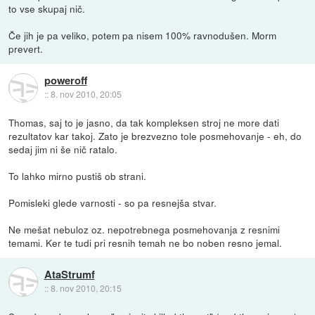
to vse skupaj nič.
Če jih je pa veliko, potem pa nisem 100% ravnodušen. Morm
prevert.
poweroff
::
8. nov 2010, 20:05
Thomas, saj to je jasno, da tak kompleksen stroj ne more dati
rezultatov kar takoj. Zato je brezvezno tole posmehovanje - eh, do
sedaj jim ni še nič ratalo.
To lahko mirno pustiš ob strani.
Pomisleki glede varnosti - so pa resnejša stvar.
Ne mešat nebuloz oz. nepotrebnega posmehovanja z resnimi
temami. Ker te tudi pri resnih temah ne bo noben resno jemal.
AtaStrumf
::
8. nov 2010, 20:15