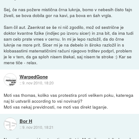
Sej, če nas požere mistična črna luknja, bomo v nebesih čisto fajn
živeli, se bova dobila gor na kavi, pa bova en šah vrgla.
Sam čil aut. Zaenkrat se še ni nič zgodilo, mož od sestrične je
doktor kvantne fizike (indijec po izvoru sicer) in zna bit, da ima tudi
sam celo prste vmes v cernu. In mi je lepo razložil, da do črne
luknje ne more prit. Sicer mi je na debelo in široko razložil in s
klobasastimi matematičnimi računi njegovo trditev podprl, problem
je le v tem, da ga sploh nisem štekal, saj nisem te stroke :) Kar se
mene tiče - relax.
WarpedGone
::
9. nov 2010, 18:20
Moti vas thomas, koliko vas protestira proti velikem poku, katerega
naj bi ustvarili according to vsi novinarji?
Moti vas nekaj previdnosti, ne moti vas direkt laganje.
Bor H
::
9. nov 2010, 18:21