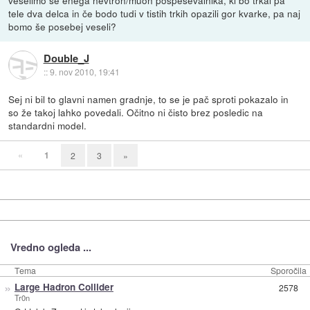
veselimo še enega nevtron/muon pospeševalnika, ki bo trkal pa
tele dva delca in če bodo tudi v tistih trkih opazili gor kvarke, pa naj
bomo še posebej veseli?
Double_J
::
9. nov 2010, 19:41
Sej ni bil to glavni namen gradnje, to se je pač sproti pokazalo in
so že takoj lahko povedali. Očitno ni čisto brez posledic na
standardni model.
«
1
2
3
»
Vredno ogleda ...
Tema
Sporočila
»
Large Hadron Collider
2578
Tr0n