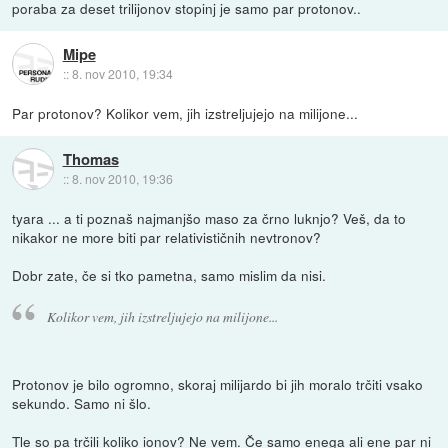
poraba za deset trilijonov stopinj je samo par protonov..
Mipe
::
8. nov 2010, 19:34
Par protonov? Kolikor vem, jih izstreljujejo na milijone...
Thomas
::
8. nov 2010, 19:36
tyara ... a ti poznaš najmanjšo maso za črno luknjo? Veš, da to
nikakor ne more biti par relativističnih nevtronov?
Dobr zate, če si tko pametna, samo mislim da nisi.
Kolikor vem, jih izstreljujejo na milijone...
Protonov je bilo ogromno, skoraj milijardo bi jih moralo trčiti vsako
sekundo. Samo ni šlo.
Tle so pa trčili koliko ionov? Ne vem. Če samo enega ali ene par ni