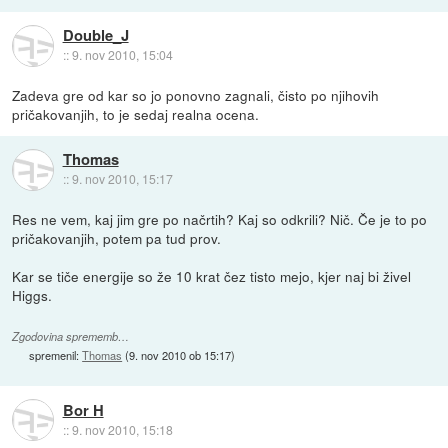
Double_J
::
9. nov 2010, 15:04
Zadeva gre od kar so jo ponovno zagnali, čisto po njihovih
pričakovanjih, to je sedaj realna ocena.
Thomas
::
9. nov 2010, 15:17
Res ne vem, kaj jim gre po načrtih? Kaj so odkrili? Nič. Če je to po
pričakovanjih, potem pa tud prov.
Kar se tiče energije so že 10 krat čez tisto mejo, kjer naj bi živel
Higgs.
Zgodovina sprememb…
spremenil:
Thomas
(
9. nov 2010 ob 15:17
)
Bor H
::
9. nov 2010, 15:18