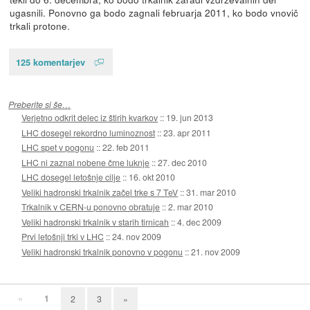
ugasnili. Ponovno ga bodo zagnali februarja 2011, ko bodo vnovič
trkali protone.
125 komentarjev
Preberite si še…
Verjetno odkrit delec iz štirih kvarkov
::
19. jun 2013
LHC dosegel rekordno luminoznost
::
23. apr 2011
LHC spet v pogonu
::
22. feb 2011
LHC ni zaznal nobene črne luknje
::
27. dec 2010
LHC dosegel letošnje cilje
::
16. okt 2010
Veliki hadronski trkalnik začel trke s 7 TeV
::
31. mar 2010
Trkalnik v CERN-u ponovno obratuje
::
2. mar 2010
Veliki hadronski trkalnik v starih tirnicah
::
4. dec 2009
Prvi letošnji trki v LHC
::
24. nov 2009
Veliki hadronski trkalnik ponovno v pogonu
::
21. nov 2009
«
1
2
3
»