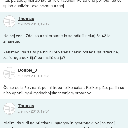
Itak pa sedaj morajo laufat tiste računalnike še ene pol leta, da se
sploh analizira prva sezona trkanj.
Thomas
::
9. nov 2010, 19:17
No sej vem. Zdej so trkal protone in so odkrili nekaj že 42 let
znanega.
Zanimivo, da za to pa niti ni bilo treba čakat pol leta na izračune,
za "druga odkritja" pa misliš da je?
Double_J
::
9. nov 2010, 19:28
Če so delci že znani, pol ni treba toliko čakat. Kolikor piše, pa jih še
niso opazili med medsebojnim trkanjem protonov.
Thomas
::
9. nov 2010, 19:34
Mislim, da tudi ne pri trkanju muonov in nevtronov. Nej se zdej