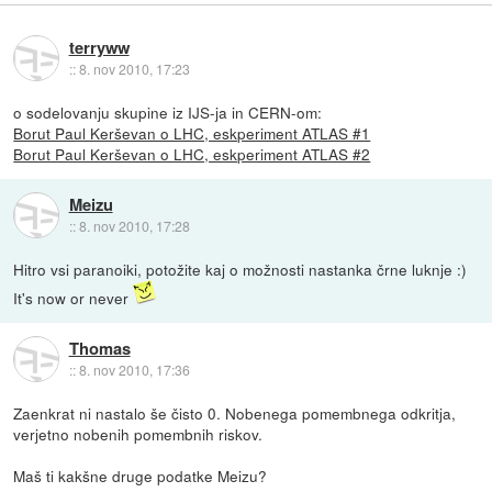
terryww
::
8. nov 2010, 17:23
o sodelovanju skupine iz IJS-ja in CERN-om:
Borut Paul Kerševan o LHC, eskperiment ATLAS #1
Borut Paul Kerševan o LHC, eskperiment ATLAS #2
Meizu
::
8. nov 2010, 17:28
Hitro vsi paranoiki, potožite kaj o možnosti nastanka črne luknje :)
It's now or never
Thomas
::
8. nov 2010, 17:36
Zaenkrat ni nastalo še čisto 0. Nobenega pomembnega odkritja,
verjetno nobenih pomembnih riskov.
Maš ti kakšne druge podatke Meizu?