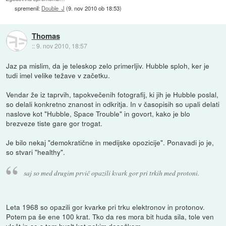
spremenil:
Double_J
(
9. nov 2010 ob 18:53
)
Thomas
::
9. nov 2010, 18:57
Jaz pa mislim, da je teleskop zelo primerljiv. Hubble sploh, ker je
tudi imel velike težave v začetku.
Vendar že iz taprvih, tapokvečenih fotografij, ki jih je Hubble poslal,
so delali konkretno znanost in odkritja. In v časopisih so upali delati
naslove kot "Hubble, Space Trouble" in govort, kako je blo
brezveze tiste gare gor trogat.
Je bilo nekaj "demokratične in medijske opozicije". Ponavadi jo je,
so stvari "healthy".
saj so med drugim prvič opazili kvark gor pri trkih med protoni.
Leta 1968 so opazili gor kvarke pri trku elektronov in protonov.
Potem pa še ene 100 krat. Tko da res mora bit huda sila, tole ven
vlečt in se s tem hvalt kot nekim dosežkom.