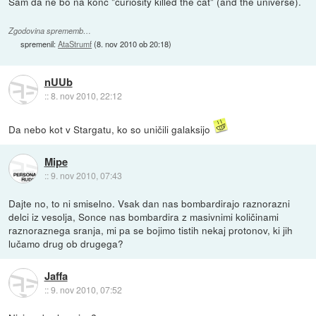
Sam da ne bo na konc "curiosity killed the cat" (and the universe).
Zgodovina sprememb…
spremenil:
AtaStrumf
(
8. nov 2010 ob 20:18
)
nUUb
::
8. nov 2010, 22:12
Da nebo kot v Stargatu, ko so uničili galaksijo
Mipe
::
9. nov 2010, 07:43
Dajte no, to ni smiselno. Vsak dan nas bombardirajo raznorazni
delci iz vesolja, Sonce nas bombardira z masivnimi količinami
raznoraznega sranja, mi pa se bojimo tistih nekaj protonov, ki jih
lučamo drug ob drugega?
Jaffa
::
9. nov 2010, 07:52