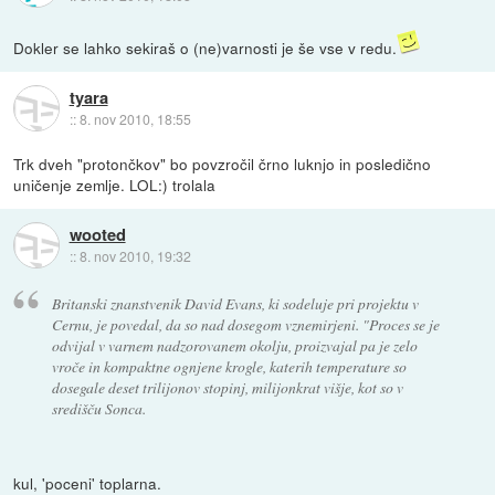
Dokler se lahko sekiraš o (ne)varnosti je še vse v redu.
tyara
::
8. nov 2010, 18:55
Trk dveh "protončkov" bo povzročil črno luknjo in posledično
uničenje zemlje. LOL:) trolala
wooted
::
8. nov 2010, 19:32
Britanski znanstvenik David Evans, ki sodeluje pri projektu v
Cernu, je povedal, da so nad dosegom vznemirjeni. "Proces se je
odvijal v varnem nadzorovanem okolju, proizvajal pa je zelo
vroče in kompaktne ognjene krogle, katerih temperature so
dosegale deset trilijonov stopinj, milijonkrat višje, kot so v
središču Sonca.
kul, 'poceni' toplarna.