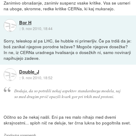
Zanimivo obnašanje, zanimiv suspenz vsake kritike. Vsa se usmeri
na uboge, skromne, redke kritike CERNa, ki kaj muksnejo.
Bor H
::
9. nov 2010, 18:44
Sorry, teleskop al pa LHC, še hubble ni primerljiv. Če pa trdiš da je:
boš zanikal njegove porodne težave? Mogoče njegove dosežke?
In ne, iz CERNa uradnega hvalisanja o dosežkih ni, samo novinarji
napihujejo zadeve.
Double_J
::
9. nov 2010, 18:52
Dodaja, da so potrdili nekaj aspektov standardnega modela, saj
so med drugim prvič opazili kvark gor pri trkih med protoni.
Očitno so že nekaj našli. Eni pa res malo nihajo med dvemi
skrajnostmi... sploh nič ne deluje, ter črna lukna bo pogoltnila svet.
Zgodovina sprememb…