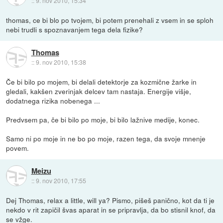
::
9. nov 2010, 15:34
thomas, ce bi blo po tvojem, bi potem prenehali z vsem in se sploh
nebi trudli s spoznavanjem tega dela fizike?
Thomas
::
9. nov 2010, 15:38
Če bi bilo po mojem, bi delali detektorje za kozmične žarke in
gledali, kakšen zverinjak delcev tam nastaja. Energije višje,
dodatnega rizika nobenega ...
Predvsem pa, če bi bilo po moje, bi bilo lažnive medije, konec.
Samo ni po moje in ne bo po moje, razen tega, da svoje mnenje
povem.
Meizu
::
9. nov 2010, 17:55
Dej Thomas, relax a little, will ya? Pismo, pišeš panično, kot da ti je
nekdo v rit zapičil švas aparat in se pripravlja, da bo stisnil knof, da
se vžge.