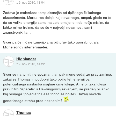
::
9. nov 2010, 13:04
Zadeva je malenkost kompleksnejša od tipičnega fizikalnega
eksperimenta. Morda res delajo kaj nevarnega, ampak glede na to
da so velike energije samo na zelo omejenem območju mislim, da
lahko mirno trdimo, da se še v največji nevarnosti sami
znanstveniki tam.
Sicer pa če nič ne izmerijo zna biti prav tako uporabno, ala
Michelsonov interferometer.
Highlander
::
9. nov 2010, 14:22
Sicer se na to niti ne spoznam, ampak mene sedaj ze prav zanima,
zakaj se Thomas in podobni tako bojijo teh energij oz.
potencialnega nastanka majhne crne luknje. A ne bi taka luknja
prav hitro "izparela" s Hawkingovim sevanjem, se preden bi lahko
kaj resnega "pojedla"? Cesa tocno se bojite? Razen seveda
genericnega strahu pred neznanim?
Thomas