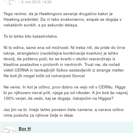
::
9. nov 2010, 14:39
Tega recimo, da je Hawkingovo sevanje drugačno kakor je
Hawking predvidel. Da ni tako enakomerno, ampak se dogaja v
nekakšnih sunkih, s po sekundo delaya.
To bi lahko bilo katastrofalno.
Ni to edina, samo ena od možnosti. Ni treba niti, da pride do črne
luknje, strangletoni (neobičajna kombinacija kvarkov) je lahko
dovolj, da pošteno poči, ko se kvarki v okolici rearanžirajo iz
klasične postavitve v protonih in nevtronih. Trust me, da nočeš
videti CERNA in tamkajšnjih fizikov sestavljenih iz strange matter.
Ne boš jih mogel ločiti od notranjosti Sonca!
Ne vemo. In kot je očitno, prov dobro ne vejo niti v CERNu. Higgs
bi po njihovem moral priti, njega pa od nikoder. A jim boš še naprej
100% verjel, da vedo, kaj se dogaja, čakajočim na Higgsa?
Jaz jim ne bi. Imajo lahko povsem čiste namene, a narava oćitno
nima posluha za njihove želje in ideje.
Bor H