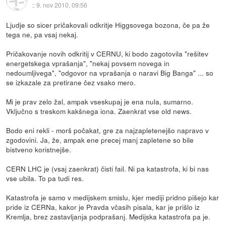
::
9. nov 2010, 09:56
Ljudje so sicer pričakovali odkritje Higgsovega bozona, če pa že
tega ne, pa vsaj nekaj.
Pričakovanje novih odkritij v CERNU, ki bodo zagotovila "rešitev
energetskega vprašanja", "nekaj povsem novega in
nedoumljivega", "odgovor na vprašanja o naravi Big Banga" ... so
se izkazale za pretirane čez vsako mero.
Mi je prav zelo žal, ampak vseskupaj je ena nula, sumarno.
Vključno s treskom kakšnega iona. Zaenkrat vse old news.
Bodo eni rekli - morš počakat, gre za najzapletenejšo napravo v
zgodovini. Ja, že, ampak ene precej manj zapletene so bile
bistveno koristnejše.
CERN LHC je (vsaj zaenkrat) čisti fail. Ni pa katastrofa, ki bi nas
vse ubila. To pa tudi res.
Katastrofa je samo v medijskem smislu, kjer mediji pridno pišejo kar
pride iz CERNa, kakor je Pravda včasih pisala, kar je prišlo iz
Kremlja, brez zastavljanja podprašanj. Medijska katastrofa pa je.