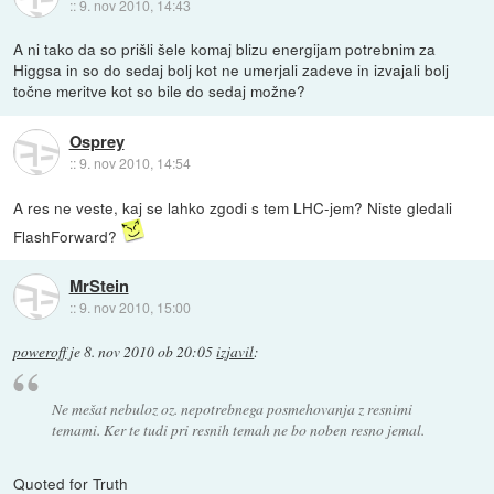
::
9. nov 2010, 14:43
A ni tako da so prišli šele komaj blizu energijam potrebnim za
Higgsa in so do sedaj bolj kot ne umerjali zadeve in izvajali bolj
točne meritve kot so bile do sedaj možne?
Osprey
::
9. nov 2010, 14:54
A res ne veste, kaj se lahko zgodi s tem LHC-jem? Niste gledali
FlashForward?
MrStein
::
9. nov 2010, 15:00
poweroff
je
8. nov 2010 ob 20:05
izjavil
:
Ne mešat nebuloz oz. nepotrebnega posmehovanja z resnimi
temami. Ker te tudi pri resnih temah ne bo noben resno jemal.
Quoted for Truth