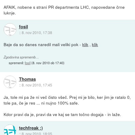
AFAIK, nobene s strani PR departmenta LHC, napovedane črne
luknje.
fosil
::
8. nov 2010, 17:38
Baje da so danes naredil mali veliki pok -
klik
,
klik
Zgodovina sprememb…
spremenil:
fosil
(
8. nov 2010 ob 17:40
)
Thomas
::
8. nov 2010, 17:45
Ja, tole mi pa že ni več čisto všeč. Prej mi je bilo, ker jim je ratalo 0,
tole pa, če je res ... ni nujno 100% safe.
Kdor pravi da je, pravi da ve kaj se tam točno dogaja - in laže.
techfreak :)
::
8. nov 2010, 18:05