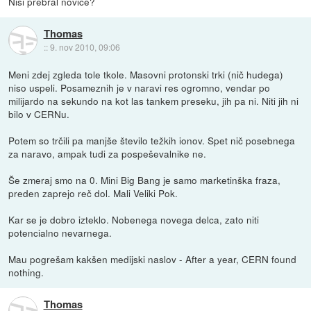
Nisi prebral novice?
Thomas
::
9. nov 2010, 09:06
Meni zdej zgleda tole tkole. Masovni protonski trki (nič hudega)
niso uspeli. Posameznih je v naravi res ogromno, vendar po
milijardo na sekundo na kot las tankem preseku, jih pa ni. Niti jih ni
bilo v CERNu.
Potem so trčili pa manjše število težkih ionov. Spet nič posebnega
za naravo, ampak tudi za pospeševalnike ne.
Še zmeraj smo na 0. Mini Big Bang je samo marketinška fraza,
preden zaprejo reč dol. Mali Veliki Pok.
Kar se je dobro izteklo. Nobenega novega delca, zato niti
potencialno nevarnega.
Mau pogrešam kakšen medijski naslov - After a year, CERN found
nothing.
Thomas