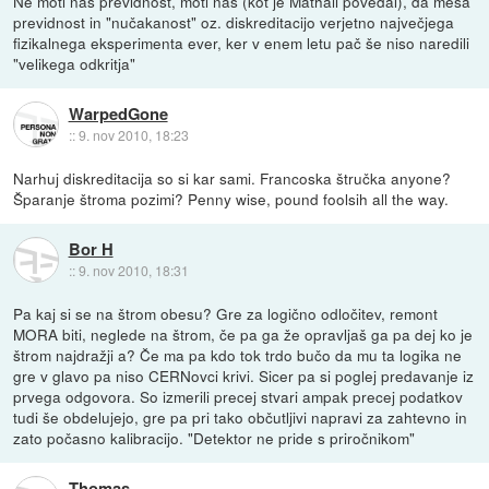
Ne moti nas previdnost, moti nas (kot je Mathaii povedal), da meša
previdnost in "nučakanost" oz. diskreditacijo verjetno največjega
fizikalnega eksperimenta ever, ker v enem letu pač še niso naredili
"velikega odkritja"
WarpedGone
::
9. nov 2010, 18:23
Narhuj diskreditacija so si kar sami. Francoska štručka anyone?
Šparanje štroma pozimi? Penny wise, pound foolsih all the way.
Bor H
::
9. nov 2010, 18:31
Pa kaj si se na štrom obesu? Gre za logično odločitev, remont
MORA biti, neglede na štrom, če pa ga že opravljaš ga pa dej ko je
štrom najdražji a? Če ma pa kdo tok trdo bučo da mu ta logika ne
gre v glavo pa niso CERNovci krivi. Sicer pa si poglej predavanje iz
prvega odgovora. So izmerili precej stvari ampak precej podatkov
tudi še obdelujejo, gre pa pri tako občutljivi napravi za zahtevno in
zato počasno kalibracijo. "Detektor ne pride s priročnikom"
Thomas