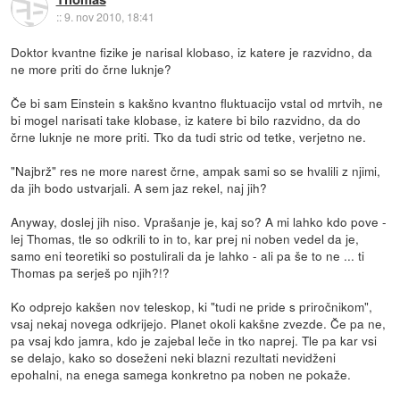
::
9. nov 2010, 18:41
Doktor kvantne fizike je narisal klobaso, iz katere je razvidno, da
ne more priti do črne luknje?
Če bi sam Einstein s kakšno kvantno fluktuacijo vstal od mrtvih, ne
bi mogel narisati take klobase, iz katere bi bilo razvidno, da do
črne luknje ne more priti. Tko da tudi stric od tetke, verjetno ne.
"Najbrž" res ne more narest črne, ampak sami so se hvalili z njimi,
da jih bodo ustvarjali. A sem jaz rekel, naj jih?
Anyway, doslej jih niso. Vprašanje je, kaj so? A mi lahko kdo pove -
lej Thomas, tle so odkrili to in to, kar prej ni noben vedel da je,
samo eni teoretiki so postulirali da je lahko - ali pa še to ne ... ti
Thomas pa serješ po njih?!?
Ko odprejo kakšen nov teleskop, ki "tudi ne pride s priročnikom",
vsaj nekaj novega odkrijejo. Planet okoli kakšne zvezde. Če pa ne,
pa vsaj kdo jamra, kdo je zajebal leče in tko naprej. Tle pa kar vsi
se delajo, kako so doseženi neki blazni rezultati nevidženi
epohalni, na enega samega konkretno pa noben ne pokaže.