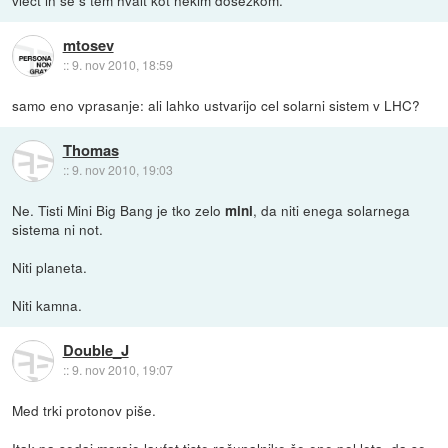
mtosev
::
9. nov 2010, 18:59
samo eno vprasanje: ali lahko ustvarijo cel solarni sistem v LHC?
Thomas
::
9. nov 2010, 19:03
Ne. Tisti Mini Big Bang je tko zelo
, da niti enega solarnega
mini
sistema ni not.
Niti planeta.
Niti kamna.
Double_J
::
9. nov 2010, 19:07
Med trki protonov piše.