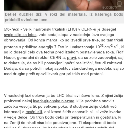
Detlef Kuchler drži v roki del materiala, iz katerega bodo
pridobili svinčene ione.
- Veliki hadronski trkalnik (LHC) v CERN-u
je dosegel
Slo-Tech
svoje cilje za letos
, zato sedaj stopa v naslednjo fazo svojega
obratovanja. Od konca marca, ko so izvedli prve trke, so tam trkali
32
-2
-1
protone s približno energijo 7 TeV in luminoznostjo 10
cm
s
, ki
so jo dosegli celo dva tedna pred iztekom postavljenega roka. Rolf
Heuer, generalni direktor CERN-a,
pravi
, da so zelo zadovoljni, saj
to dokazuje, da so bili postavljeni načrti realistični, četudi zahtevni.
Dodaja, da so potrdili nekaj aspektov
standardnega modela
, saj so
med drugim prvič opazili kvark gor pri trkih med protoni.
V naslednji fazi delovanja bo LHC trkal svinčeve ione. Z njimi želijo
proizvesti nekaj
kvark-gluonske plazme
, ki je podobna snovi z
začetka vesolja tik po velikem poku. S študijem želijo dobiti več
informacij o
močni sili
, eni izmed štirih osnovnih sil, ki veže kvarke
v večje delce. Ob trkih bodo delci pri temperaturah in gostotah, ki
na Zemlji še nikoli niso bile poustvarjene. Ti eksperimenti bodo
tekli do 6. decembra, ko bodo trkalnik zaradi vzdrževalnih del