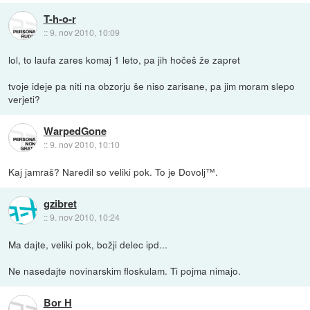
T-h-o-r
::
9. nov 2010, 10:09
lol, to laufa zares komaj 1 leto, pa jih hočeš že zapret
tvoje ideje pa niti na obzorju še niso zarisane, pa jim moram slepo
verjeti?
WarpedGone
::
9. nov 2010, 10:10
Kaj jamraš? Naredil so veliki pok. To je Dovolj™.
gzibret
::
9. nov 2010, 10:24
Ma dajte, veliki pok, božji delec ipd...
Ne nasedajte novinarskim floskulam. Ti pojma nimajo.
Bor H