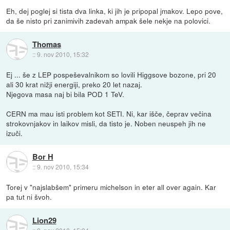
Eh, dej poglej si tista dva linka, ki jih je pripopal jmakov. Lepo pove,
da še nisto pri zanimivih zadevah ampak šele nekje na polovici.
Thomas
::
9. nov 2010, 15:32
Ej ... še z LEP pospeševalnikom so lovili Higgsove bozone, pri 20
ali 30 krat nižji energiji, preko 20 let nazaj.
Njegova masa naj bi bila POD 1 TeV.
CERN ma mau isti problem kot SETI. Ni, kar išče, čeprav večina
strokovnjakov in laikov misli, da tisto je. Noben neuspeh jih ne
izuči.
Bor H
::
9. nov 2010, 15:34
Torej v "najslabšem" primeru michelson in eter all over again. Kar
pa tut ni švoh.
Lion29