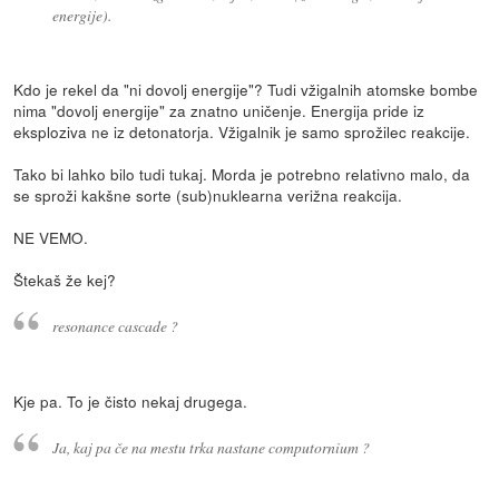
energije).
Kdo je rekel da "ni dovolj energije"? Tudi vžigalnih atomske bombe
nima "dovolj energije" za znatno uničenje. Energija pride iz
eksploziva ne iz detonatorja. Vžigalnik je samo sprožilec reakcije.
Tako bi lahko bilo tudi tukaj. Morda je potrebno relativno malo, da
se sproži kakšne sorte (sub)nuklearna verižna reakcija.
NE VEMO.
Štekaš že kej?
resonance cascade ?
Kje pa. To je čisto nekaj drugega.
Ja, kaj pa če na mestu trka nastane computornium ?