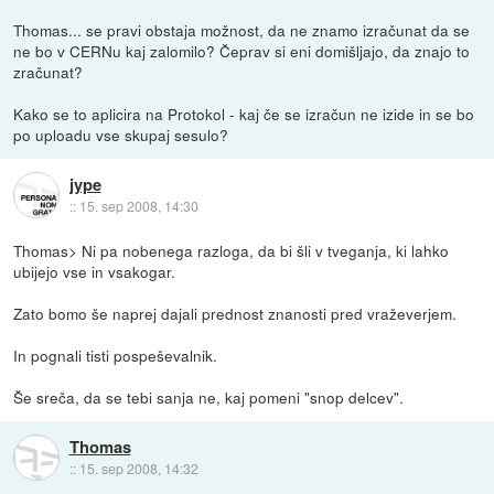
Thomas... se pravi obstaja možnost, da ne znamo izračunat da se
ne bo v CERNu kaj zalomilo? Čeprav si eni domišljajo, da znajo to
zračunat?
Kako se to aplicira na Protokol - kaj če se izračun ne izide in se bo
po uploadu vse skupaj sesulo?
jype
::
15. sep 2008, 14:30
Thomas> Ni pa nobenega razloga, da bi šli v tveganja, ki lahko
ubijejo vse in vsakogar.
Zato bomo še naprej dajali prednost znanosti pred vraževerjem.
In pognali tisti pospeševalnik.
Še sreča, da se tebi sanja ne, kaj pomeni "snop delcev".
Thomas
::
15. sep 2008, 14:32