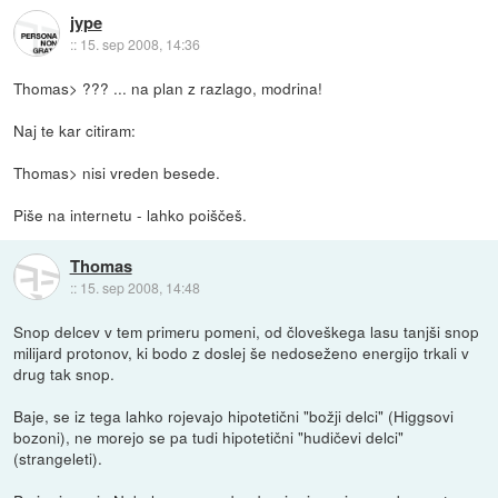
jype
::
15. sep 2008, 14:36
Thomas> ??? ... na plan z razlago, modrina!
Naj te kar citiram:
Thomas> nisi vreden besede.
Piše na internetu - lahko poiščeš.
Thomas
::
15. sep 2008, 14:48
Snop delcev v tem primeru pomeni, od človeškega lasu tanjši snop
milijard protonov, ki bodo z doslej še nedoseženo energijo trkali v
drug tak snop.
Baje, se iz tega lahko rojevajo hipotetični "božji delci" (Higgsovi
bozoni), ne morejo se pa tudi hipotetični "hudičevi delci"
(strangeleti).