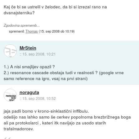
Kaj če bi se ustrelil v želodec, da bi si izrezal rano na
dvanajsterniku?
Zgodovina sprememb…
spremenil:
Thomas
(
15. sep 2008 ob 10:19
)
MrStein
::
15. sep 2008, 10:21
1.) A nisi smajlijev opazil ?
2.) resonance cascade obstaja tudi v realnosti ? (google vrne
samo reference na igro, vsaj na prvi strani)
noraguta
::
15. sep 2008, 10:52
jaja padli bomo v krono-sinklastični inffibulu.
odešijo nas lahko samo še cerkev popolnoma brezbrižnega boga
ali pa protokolarci , kateri itk navijajo za usodo starih
trafalmadorcev.