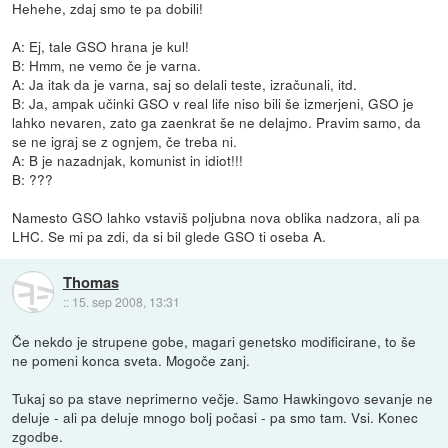
Hehehe, zdaj smo te pa dobili!
A: Ej, tale GSO hrana je kul!
B: Hmm, ne vemo če je varna.
A: Ja itak da je varna, saj so delali teste, izračunali, itd.
B: Ja, ampak učinki GSO v real life niso bili še izmerjeni, GSO je
lahko nevaren, zato ga zaenkrat še ne delajmo. Pravim samo, da
se ne igraj se z ognjem, če treba ni.
A: B je nazadnjak, komunist in idiot!!!
B: ???
Namesto GSO lahko vstaviš poljubna nova oblika nadzora, ali pa
LHC. Se mi pa zdi, da si bil glede GSO ti oseba A.
Thomas
::
15. sep 2008, 13:31
Če nekdo je strupene gobe, magari genetsko modificirane, to še
ne pomeni konca sveta. Mogoče zanj.
Tukaj so pa stave neprimerno večje. Samo Hawkingovo sevanje ne
deluje - ali pa deluje mnogo bolj počasi - pa smo tam. Vsi. Konec
zgodbe.