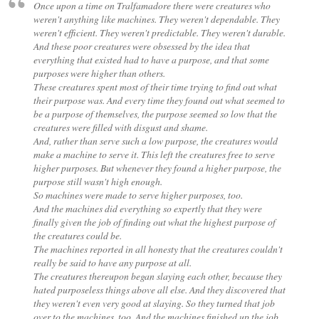
Once upon a time on Tralfamadore there were creatures who
weren't anything like machines. They weren't dependable. They
weren't efficient. They weren't predictable. They weren't durable.
And these poor creatures were obsessed by the idea that
everything that existed had to have a purpose, and that some
purposes were higher than others.
These creatures spent most of their time trying to find out what
their purpose was. And every time they found out what seemed to
be a purpose of themselves, the purpose seemed so low that the
creatures were filled with disgust and shame.
And, rather than serve such a low purpose, the creatures would
make a machine to serve it. This left the creatures free to serve
higher purposes. But whenever they found a higher purpose, the
purpose still wasn't high enough.
So machines were made to serve higher purposes, too.
And the machines did everything so expertly that they were
finally given the job of finding out what the highest purpose of
the creatures could be.
The machines reported in all honesty that the creatures couldn't
really be said to have any purpose at all.
The creatures thereupon began slaying each other, because they
hated purposeless things above all else. And they discovered that
they weren't even very good at slaying. So they turned that job
over to the machines, too. And the machines finished up the job