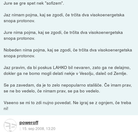
Jure se gre spet nek "sofizem".
Jaz nimam pojma, kaj se zgodi, če trčita dva visokoenergetska
snopa protonov.
Jure nima pojma, kaj se zgodi, če trčita dva visokoenergetska
snopa protonov.
Nobeden nima pojma, kaj se zgodi, če trčita dva visokoenergetska
snopa protonov.
Jaz pravim, da bi poskus LAHKO bil nevaren, zato ga ne delajmo,
dokler ga ne bomo mogli delati nekje v Vesolju, daleč od Zemlje.
Se pa zavedam, da je to zelo nepopularno stališče. Če imam prav,
se ne bo vedelo, če nimam prav, se pa bo vedelo.
Vseeno se mi to zdi nujno povedat. Ne igraj se z ognjem, če treba
ni!
poweroff
::
15. sep 2008, 13:20