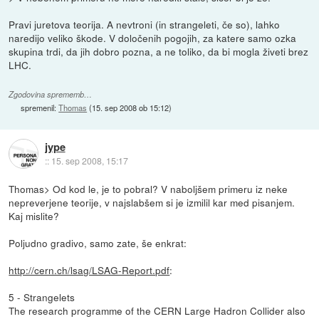
Pravi juretova teorija. A nevtroni (in strangeleti, če so), lahko
naredijo veliko škode. V določenih pogojih, za katere samo ozka
skupina trdi, da jih dobro pozna, a ne toliko, da bi mogla živeti brez
LHC.
Zgodovina sprememb…
spremenil:
Thomas
(
15. sep 2008 ob 15:12
)
jype
::
15. sep 2008, 15:17
Thomas> Od kod le, je to pobral? V naboljšem primeru iz neke
nepreverjene teorije, v najslabšem si je izmilil kar med pisanjem.
Kaj mislite?
Poljudno gradivo, samo zate, še enkrat:
http://cern.ch/lsag/LSAG-Report.pdf
:
5 - Strangelets
The research programme of the CERN Large Hadron Collider also