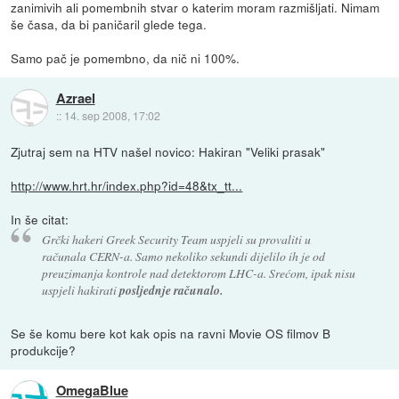
zanimivih ali pomembnih stvar o katerim moram razmišljati. Nimam
še časa, da bi paničaril glede tega.
Samo pač je pomembno, da nič ni 100%.
Azrael
::
14. sep 2008, 17:02
Zjutraj sem na HTV našel novico: Hakiran "Veliki prasak"
http://www.hrt.hr/index.php?id=48&tx_tt...
In še citat:
Grčki hakeri Greek Security Team uspjeli su provaliti u
računala CERN-a. Samo nekoliko sekundi dijelilo ih je od
preuzimanja kontrole nad detektorom LHC-a. Srećom, ipak nisu
uspjeli hakirati
posljednje računalo.
Se še komu bere kot kak opis na ravni Movie OS filmov B
produkcije?
OmegaBlue