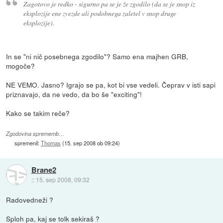
Zagotovo je redko - sigurno pa se je že zgodilo (da se je snop iz
eksplozije ene zvezde ali podobnega zaletel v snop druge
eksplozije).
In se "ni nič posebnega zgodilo"? Samo ena majhen GRB,
mogoče?
NE VEMO. Jasno? Igrajo se pa, kot bi vse vedeli. Čeprav v isti sapi
priznavajo, da ne vedo, da bo še "exciting"!
Kako se takim reče?
Zgodovina sprememb…
spremenil:
Thomas
(
15. sep 2008 ob 09:24
)
Brane2
::
15. sep 2008, 09:32
Radovedneži ?
Sploh pa, kaj se tolk sekiraš ?