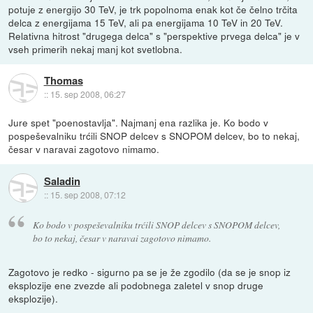
potuje z energijo 30 TeV, je trk popolnoma enak kot če čelno trčita
delca z energijama 15 TeV, ali pa energijama 10 TeV in 20 TeV.
Relativna hitrost "drugega delca" s "perspektive prvega delca" je v
vseh primerih nekaj manj kot svetlobna.
Thomas
::
15. sep 2008, 06:27
Jure spet "poenostavlja". Najmanj ena razlika je. Ko bodo v
pospeševalniku trćili SNOP delcev s SNOPOM delcev, bo to nekaj,
česar v naravai zagotovo nimamo.
Saladin
::
15. sep 2008, 07:12
Ko bodo v pospeševalniku trćili SNOP delcev s SNOPOM delcev,
bo to nekaj, česar v naravai zagotovo nimamo.
Zagotovo je redko - sigurno pa se je že zgodilo (da se je snop iz
eksplozije ene zvezde ali podobnega zaletel v snop druge
eksplozije).