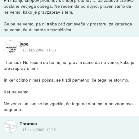
Pri trkanju snopov protonov s snopi protonov ... pa zadeva LAHKO
postane večjega obsega. Ne rečem da bo nujno, pravim samo da
ne vemo, kako je pravzaprav s tem.
Če pa ne vemo, pa ni treba prižigat sveče v prostoru, za katerega
ne vemo, če ni morda smodnišnica.
jype
::
15. sep 2008, 11:53
Thomas> Ne rečem da bo nujno, pravim samo da ne vemo, kako je
pravzaprav s tem.
In ker očitno nimaš pojma, se ti zdi pametno, če tega ne storimo.
Ker ne vemo.
Ne vemo tudi kaj se bo zgodilo, če tega ne storimo, a bo zagotovo
pogubno.
Thomas
::
15. sep 2008, 12:02