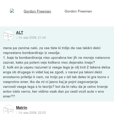
Gordon Freeman
ALT
::
14. sep 2008, 21:44
mene pa zanima neki, za vse tiste ki trdijo da nas takšni delci
neprestano bombardirajo iz vesolja:
1. baje ta bombardiranja niso uporabna ker jih ne morejo natancno
zaznat, kako pa potem vejo kolksno moc dejansko imajo?
2. kolk sm js uspeu razumet iz vsega tega je cilj trcit 2 taksna delca
enga ob drugega in videt kaj se zgodi, v naravi pa taksni delci
enostavno priletijo k nam, ne trcijo pa v isti tak delec ki gre tocno v
nasprotno smer, tko da mi ni jasno kaj je pojnt zagovarjanja
varnosti vsega tega s to teorijo? kot da bi reku da je celno trcenje
avtov cisto varno, ker vidimo vsak dan po cesti vozit aute v eno
smer??
Matrin
::
14. sep 2008, 22:03