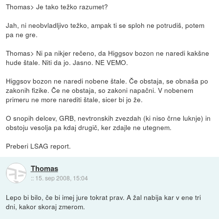
Thomas> Je tako težko razumet?
Jah, ni neobvladljivo težko, ampak ti se sploh ne potrudiš, potem
pa ne gre.
Thomas> Ni pa nikjer rečeno, da Higgsov bozon ne naredi kakšne
hude štale. Niti da jo. Jasno. NE VEMO.
Higgsov bozon ne naredi nobene štale. Če obstaja, se obnaša po
zakonih fizike. Če ne obstaja, so zakoni napačni. V nobenem
primeru ne more narediti štale, sicer bi jo že.
O snopih delcev, GRB, nevtronskih zvezdah (ki niso črne luknje) in
obstoju vesolja pa kdaj drugič, ker zdajle ne utegnem.
Preberi LSAG report.
Thomas
::
15. sep 2008, 15:04
Lepo bi bilo, če bi imej jure tokrat prav. A žal nabija kar v ene tri
dni, kakor skoraj zmerom.