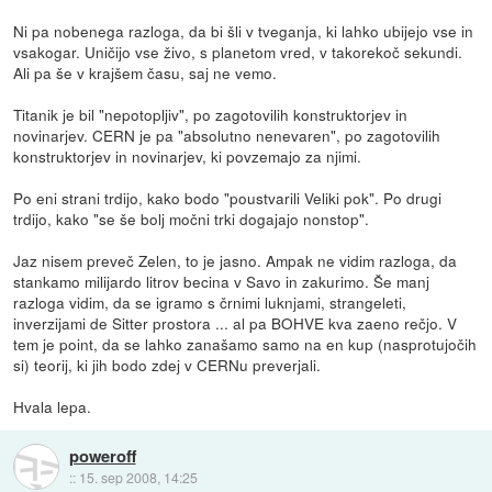
Ni pa nobenega razloga, da bi šli v tveganja, ki lahko ubijejo vse in
vsakogar. Uničijo vse živo, s planetom vred, v takorekoč sekundi.
Ali pa še v krajšem času, saj ne vemo.
Titanik je bil "nepotopljiv", po zagotovilih konstruktorjev in
novinarjev. CERN je pa "absolutno nenevaren", po zagotovilih
konstruktorjev in novinarjev, ki povzemajo za njimi.
Po eni strani trdijo, kako bodo "poustvarili Veliki pok". Po drugi
trdijo, kako "se še bolj močni trki dogajajo nonstop".
Jaz nisem preveč Zelen, to je jasno. Ampak ne vidim razloga, da
stankamo milijardo litrov becina v Savo in zakurimo. Še manj
razloga vidim, da se igramo s črnimi luknjami, strangeleti,
inverzijami de Sitter prostora ... al pa BOHVE kva zaeno rečjo. V
tem je point, da se lahko zanašamo samo na en kup (nasprotujočih
si) teorij, ki jih bodo zdej v CERNu preverjali.
Hvala lepa.
poweroff
::
15. sep 2008, 14:25