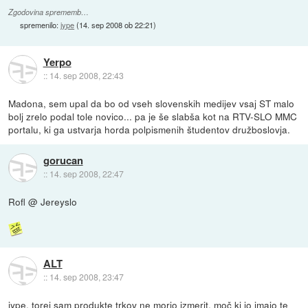
Zgodovina sprememb…
spremenilo:
jype
(
14. sep 2008 ob 22:21
)
Yerpo
::
14. sep 2008, 22:43
Madona, sem upal da bo od vseh slovenskih medijev vsaj ST malo
bolj zrelo podal tole novico... pa je še slabša kot na RTV-SLO MMC
portalu, ki ga ustvarja horda polpismenih študentov družboslovja.
gorucan
::
14. sep 2008, 22:47
Rofl @ Jereyslo
ALT
::
14. sep 2008, 23:47
jype, torej sam produkte trkov ne morjo izmerit, moč ki jo imajo te