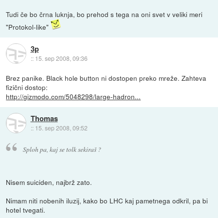
Tudi če bo črna luknja, bo prehod s tega na oni svet v veliki meri
"Protokol-like"
3p
::
15. sep 2008, 09:36
Brez panike. Black hole button ni dostopen preko mreže. Zahteva
fizični dostop:
http://gizmodo.com/5048298/large-hadron...
Thomas
::
15. sep 2008, 09:52
Sploh pa, kaj se tolk sekiraš ?
Nisem suiciden, najbrž zato.
Nimam niti nobenih iluzij, kako bo LHC kaj pametnega odkril, pa bi
hotel tvegati.