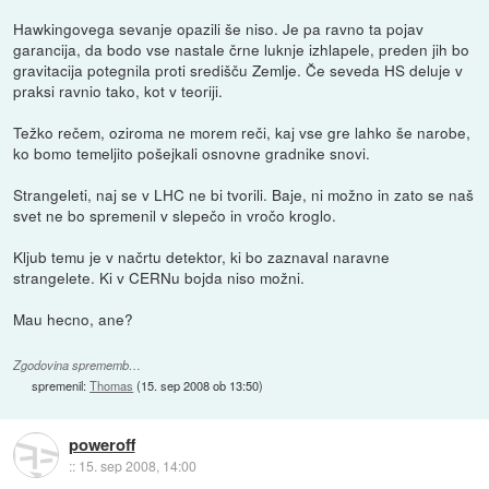
Hawkingovega sevanje opazili še niso. Je pa ravno ta pojav
garancija, da bodo vse nastale črne luknje izhlapele, preden jih bo
gravitacija potegnila proti središču Zemlje. Če seveda HS deluje v
praksi ravnio tako, kot v teoriji.
Težko rečem, oziroma ne morem reči, kaj vse gre lahko še narobe,
ko bomo temeljito pošejkali osnovne gradnike snovi.
Strangeleti, naj se v LHC ne bi tvorili. Baje, ni možno in zato se naš
svet ne bo spremenil v slepečo in vročo kroglo.
Kljub temu je v načrtu detektor, ki bo zaznaval naravne
strangelete. Ki v CERNu bojda niso možni.
Mau hecno, ane?
Zgodovina sprememb…
spremenil:
Thomas
(
15. sep 2008 ob 13:50
)
poweroff
::
15. sep 2008, 14:00