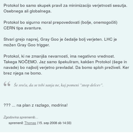
Protokol bo samo skupek pravil za minimizacijo verjetnosti sesutja.
Osebnega ali globalnega.
Protokol bo sigurno moral prepovedovati (bolje, onemogočiti)
CERN tipa avanture.
Stvari grejo naprej, Gray Goo je čedalje bolj verjeten. LHC je
možen Gray Goo trigger.
Protokol, ki ne zmanjša nevarnosti, ima negativno vrednost.
Takega NOČEMO. Jaz samo špekuliram, kakšen Protokol (šege in
navade) bo najbolj verjetno prevladal. Da bomo sploh preživeli. Ker
brez njega ne bomo.
Še sreča, da se tebi sanja ne, kaj pomeni "snop delcev".
??? ... na plan z razlago, modrina!
Zgodovina sprememb…
spremenil:
Thomas
(
15. sep 2008 ob 14:33
)