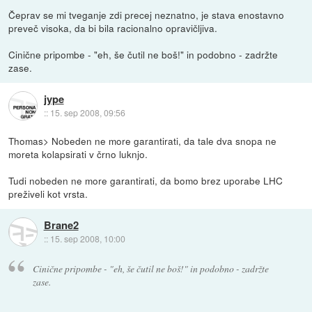
Čeprav se mi tveganje zdi precej neznatno, je stava enostavno
preveč visoka, da bi bila racionalno opravičljiva.
Cinične pripombe - "eh, še čutil ne boš!" in podobno - zadržte
zase.
jype
::
15. sep 2008, 09:56
Thomas> Nobeden ne more garantirati, da tale dva snopa ne
moreta kolapsirati v črno luknjo.
Tudi nobeden ne more garantirati, da bomo brez uporabe LHC
preživeli kot vrsta.
Brane2
::
15. sep 2008, 10:00
Cinične pripombe - "eh, še čutil ne boš!" in podobno - zadržte
zase.