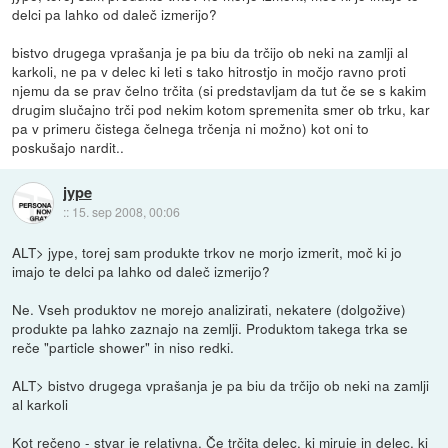
delci pa lahko od daleč izmerijo?
bistvo drugega vprašanja je pa biu da trčijo ob neki na zamlji al
karkoli, ne pa v delec ki leti s tako hitrostjo in močjo ravno proti
njemu da se prav čelno trčita (si predstavljam da tut če se s kakim
drugim slučajno trči pod nekim kotom spremenita smer ob trku, kar
pa v primeru čistega čelnega trčenja ni možno) kot oni to
poskušajo nardit..
jype
::
15. sep 2008, 00:06
ALT> jype, torej sam produkte trkov ne morjo izmerit, moč ki jo
imajo te delci pa lahko od daleč izmerijo?
Ne. Vseh produktov ne morejo analizirati, nekatere (dolgožive)
produkte pa lahko zaznajo na zemlji. Produktom takega trka se
reče "particle shower" in niso redki.
ALT> bistvo drugega vprašanja je pa biu da trčijo ob neki na zamlji
al karkoli
Kot rečeno - stvar je relativna. Če trčita delec, ki miruje in delec, ki