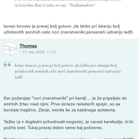
in less time than it takes to say, "Tralfamadore."
konec koncev je precej bolj gotovo ,da lahko pri iskanju bolj
učinkovitih sončnih celic nori znanstveniki ponesreči ustvarijo led9.
Thomas
::
15. sep 2008, 11:14
konec koncev je precej bolj gotovo ,da lahko pri iskanju bolj
učinkovitih sončnih celic nori znanstveniki ponesreči ustvarijo
led9.
Kar počenjajo "nori znanstveniki" pri kemiji ... je že pripeljalo do
smrtnih žrtev med njimi. Prve sinteze nekaterih spojin, so se
končale tragično. Zanje, morda še za kakšnega asistenta.
Težko (a v dogledni prihodnosti mogoče), je narest kemikalijo, ki bi
požrla svet. Tukaj precej dobro vemo kaj počnemo.