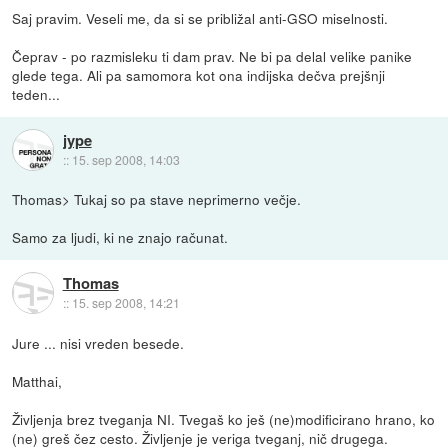
Saj pravim. Veseli me, da si se približal anti-GSO miselnosti.
Čeprav - po razmisleku ti dam prav. Ne bi pa delal velike panike
glede tega. Ali pa samomora kot ona indijska dečva prejšnji
teden...
jype
::
15. sep 2008, 14:03
Thomas> Tukaj so pa stave neprimerno večje.
Samo za ljudi, ki ne znajo računat.
Thomas
::
15. sep 2008, 14:21
Jure ... nisi vreden besede.
Matthai,
Življenja brez tveganja NI. Tvegaš ko ješ (ne)modificirano hrano, ko
(ne) greš čez cesto. Življenje je veriga tveganj, nič drugega.