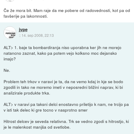
Če že mora bit. Mam raje da me pobere od radovednosti, kot pa od
favšerije pa lakomnosti.
jype
::
14. sep 2008, 22:13
ALT> 1. baje ta bombardiranja niso uporabna ker jih ne morejo
natancno zaznat, kako pa potem vejo kolksno moc dejansko
imajo?
Ne.
Problem teh trkov v naravi je ta, da ne vemo kdaj in kje se bodo
zgodili in tako ne moremo imeti v neposredni bližini naprav, ki bi
analizirale produkte trka.
ALT> v naravi pa taksni delci enostavno priletijo k nam, ne trcijo pa
v isti tak delec ki gre tocno v nasprotno smer
Hitrost delcev je seveda relativna. Trk se vedno zgodi s hitrostjo, ki
je le malenkost manjša od svetlobe.