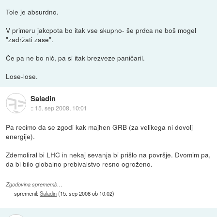
Tole je absurdno.
V primeru jakcpota bo itak vse skupno- še prdca ne boš mogel
"zadržati zase".
Če pa ne bo nič, pa si itak brezveze paničaril.
Lose-lose.
Saladin
::
15. sep 2008, 10:01
Pa recimo da se zgodi kak majhen GRB (za velikega ni dovolj
energije).
Zdemoliral bi LHC in nekaj sevanja bi prišlo na površje. Dvomim pa,
da bi bilo globalno prebivalstvo resno ogroženo.
Zgodovina sprememb…
spremenil:
Saladin
(
15. sep 2008 ob 10:02
)