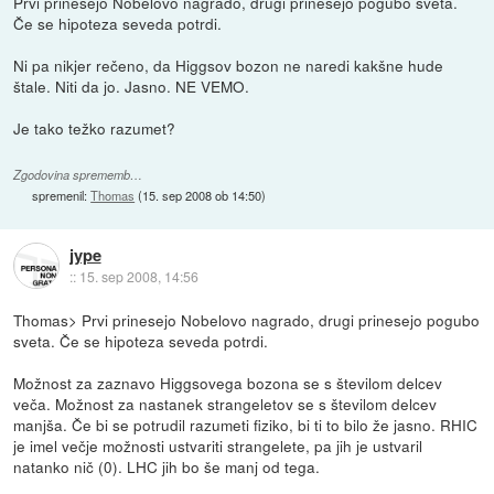
Prvi prinesejo Nobelovo nagrado, drugi prinesejo pogubo sveta.
Če se hipoteza seveda potrdi.
Ni pa nikjer rečeno, da Higgsov bozon ne naredi kakšne hude
štale. Niti da jo. Jasno. NE VEMO.
Je tako težko razumet?
Zgodovina sprememb…
spremenil:
Thomas
(
15. sep 2008 ob 14:50
)
jype
::
15. sep 2008, 14:56
Thomas> Prvi prinesejo Nobelovo nagrado, drugi prinesejo pogubo
sveta. Če se hipoteza seveda potrdi.
Možnost za zaznavo Higgsovega bozona se s številom delcev
veča. Možnost za nastanek strangeletov se s številom delcev
manjša. Če bi se potrudil razumeti fiziko, bi ti to bilo že jasno. RHIC
je imel večje možnosti ustvariti strangelete, pa jih je ustvaril
natanko nič (0). LHC jih bo še manj od tega.