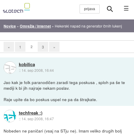
☰
Novice
»
Omrežja / internet
»
Hekerski napad na generator črnih lukenj
2
«
1
3
»
kobilica
::
14. sep 2008, 16:44
Jao kak je folk paranodičen zaradi tega poskusa , sploh pa še te
mediji k bi jih najraje nekam poslav.
Raje upite da bo poskus uspel ne pa da štrajkate.
techfreak :)
::
14. sep 2008, 16:47
Nobeden ne paničari (vsaj na STju ne). Imam veliko drugih bolj