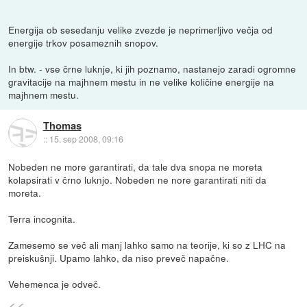
Energija ob sesedanju velike zvezde je neprimerljivo večja od
energije trkov posameznih snopov.
In btw. - vse črne luknje, ki jih poznamo, nastanejo zaradi ogromne
gravitacije na majhnem mestu in ne velike količine energije na
majhnem mestu.
Thomas
::
15. sep 2008, 09:16
Nobeden ne more garantirati, da tale dva snopa ne moreta
kolapsirati v črno luknjo. Nobeden ne nore garantirati niti da
moreta.
Terra incognita.
Zamesemo se več ali manj lahko samo na teorije, ki so z LHC na
preiskušnji. Upamo lahko, da niso preveč napačne.
Vehemenca je odveč.