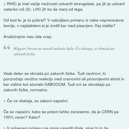
> RHIC je imel večje možnosti ustvariti strangelete, pa jih je ustvaril
natanko nič (0). LHC jih bo še manj od tega.
Od kod le, je to pobral? V naboljšem primeru iz neke nepreverjene
teorije, v najslabšem si je izmilil kar med pisanjem. Kaj mislite?
Analizirajmo mau tale crap:
Higgsov bozon ne naredi nobene štale. Če obstaja, se obnaša po
zakonih fizike.
Vsak delec se obnaša po zakonih fizike. Tudi nevtroni, ki
povzročajo verižno reakcijo med uranovimi ali plutonijevimi atomi in
kar vidimo kot atomski KABOOOM. Tudi oni se obnašajo po
zakonih fizike, normalno.
> Če ne obstaja, so zakoni napačni.
Če so napačni, kako se potem lahko zanesemo, da je CERN pa
100% varen? Kako?
> V nobenem primeru ne more narediti štale, sicer bi jo že.