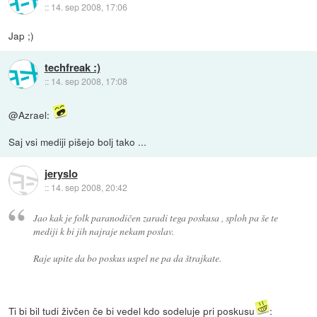
::
14. sep 2008, 17:06
Jap ;)
techfreak :)
::
14. sep 2008, 17:08
@Azrael:
Saj vsi mediji pišejo bolj tako ...
jeryslo
::
14. sep 2008, 20:42
Jao kak je folk paranodičen zaradi tega poskusa , sploh pa še te
mediji k bi jih najraje nekam poslav.
Raje upite da bo poskus uspel ne pa da štrajkate.
Ti bi bil tudi živčen če bi vedel kdo sodeluje pri poskusu
: