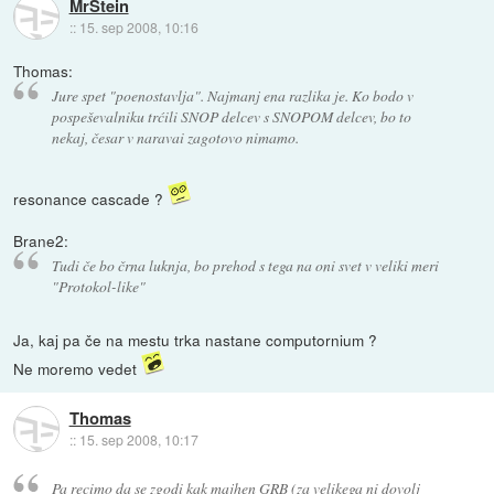
MrStein
::
15. sep 2008, 10:16
Thomas:
Jure spet "poenostavlja". Najmanj ena razlika je. Ko bodo v
pospeševalniku trćili SNOP delcev s SNOPOM delcev, bo to
nekaj, česar v naravai zagotovo nimamo.
resonance cascade ?
Brane2:
Tudi če bo črna luknja, bo prehod s tega na oni svet v veliki meri
"Protokol-like"
Ja, kaj pa če na mestu trka nastane computornium ?
Ne moremo vedet
Thomas
::
15. sep 2008, 10:17
Pa recimo da se zgodi kak majhen GRB (za velikega ni dovolj