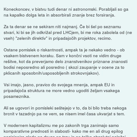
Koneckoncev, v bistvu tudi denar ni astronomski. Porabljali so ga
na kapalko dolga leta in absorbirali znanje brez forsiranja.
Za ta denar se ne sekiram niti najmanj. Če bi šel po seznamu
stvari, ki bi se jih odkrižal pred LHCjem, bi me roka zabolela od (ne
vseh) "zelenih direktiv" in pripadajočih projektov, recimo.
Ostane pomislek o riskantnosti, ampak ta je nekako vedno - ob
vsakem bistvenem koraku. Sam v končni vsoti ne vidim druge
rešitve, kot da preverjamo delo znanstvenikov priznane znanosti
bodisi neposredno ali posredno ( skozi zaupanje v ocene za to
pklicanih sposobnih/usposobljenih strokovnjakov).
Vsi imajo, jasno, pravico do svojega mnenja, ampak EU in
pripadajoča struktura ne more vedno ugoditi željam vsakega
posameznika.
Ali se ugovori in pomisleki seštejejo v to, da bi bilo treba nekoga
brcnit v tazadnjo pa ne vem, se nisem imel časa ukvarjat s tem.
V modernem kapitalizmu me po zakonih trga zanimajo samo
komparativne prednosti in slabosti- kako me en ali drug epilog
pozicionira glede na druge na trgu in ne toliko absolutni položaj