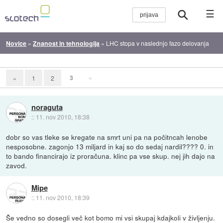
☰
Novice
»
Znanost in tehnologija
»
LHC stopa v naslednjo fazo delovanja
3
»
«
1
2
noraguta
::
11. nov 2010, 18:38
dobr so vas tleke se kregate na smrt uni pa na počitncah lenobe
nesposobne. zagonjo 13 miljard in kaj so do sedaj nardil???? 0. in
to bando financirajo iz proračuna. klinc pa vse skup. nej jih dajo na
zavod.
Mipe
::
11. nov 2010, 18:39
Še vedno so dosegli več kot bomo mi vsi skupaj kdajkoli v življenju.