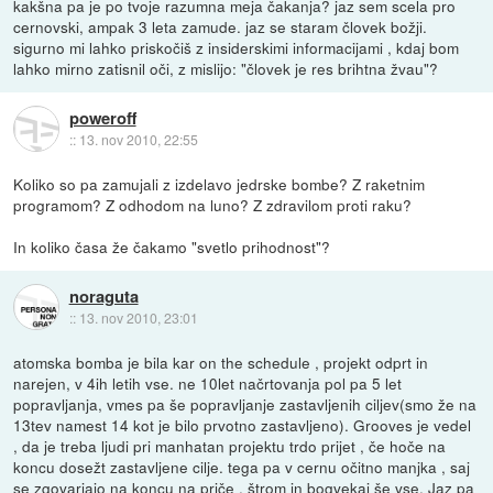
kakšna pa je po tvoje razumna meja čakanja? jaz sem scela pro
cernovski, ampak 3 leta zamude. jaz se staram človek božji.
sigurno mi lahko priskočiš z insiderskimi informacijami , kdaj bom
lahko mirno zatisnil oči, z mislijo: "človek je res brihtna žvau"?
poweroff
::
13. nov 2010, 22:55
Koliko so pa zamujali z izdelavo jedrske bombe? Z raketnim
programom? Z odhodom na luno? Z zdravilom proti raku?
In koliko časa že čakamo "svetlo prihodnost"?
noraguta
::
13. nov 2010, 23:01
atomska bomba je bila kar on the schedule , projekt odprt in
narejen, v 4ih letih vse. ne 10let načrtovanja pol pa 5 let
popravljanja, vmes pa še popravljanje zastavljenih ciljev(smo že na
13tev namest 14 kot je bilo prvotno zastavljeno). Grooves je vedel
, da je treba ljudi pri manhatan projektu trdo prijet , če hoče na
koncu dosežt zastavljene cilje. tega pa v cernu očitno manjka , saj
se zgovarjajo na koncu na priče , štrom in bogvekaj še vse. Jaz pa