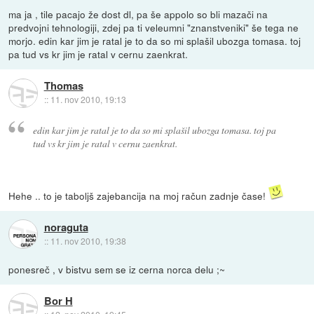
ma ja , tile pacajo že dost dl, pa še appolo so bli mazači na
predvojni tehnologiji, zdej pa ti veleumni "znanstveniki" še tega ne
morjo. edin kar jim je ratal je to da so mi splašil ubozga tomasa. toj
pa tud vs kr jim je ratal v cernu zaenkrat.
Thomas
::
11. nov 2010, 19:13
edin kar jim je ratal je to da so mi splašil ubozga tomasa. toj pa
tud vs kr jim je ratal v cernu zaenkrat.
Hehe .. to je taboljš zajebancija na moj račun zadnje čase!
noraguta
::
11. nov 2010, 19:38
ponesreč , v bistvu sem se iz cerna norca delu ;~
Bor H