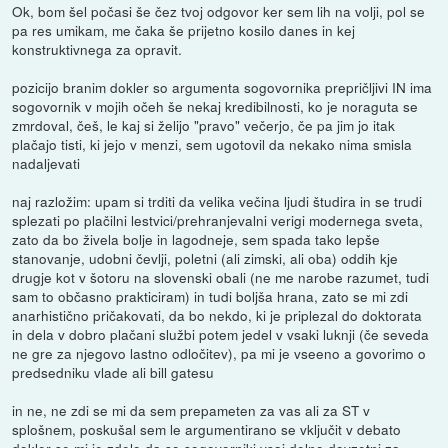
Ok, bom šel počasi še čez tvoj odgovor ker sem lih na volji, pol se
pa res umikam, me čaka še prijetno kosilo danes in kej
konstruktivnega za opravit.
pozicijo branim dokler so argumenta sogovornika prepričljivi IN ima
sogovornik v mojih očeh še nekaj kredibilnosti, ko je noraguta se
zmrdoval, češ, le kaj si želijo "pravo" večerjo, če pa jim jo itak
plačajo tisti, ki jejo v menzi, sem ugotovil da nekako nima smisla
nadaljevati
naj razložim: upam si trditi da velika večina ljudi študira in se trudi
splezati po plačilni lestvici/prehranjevalni verigi modernega sveta,
zato da bo živela bolje in lagodneje, sem spada tako lepše
stanovanje, udobni čevlji, poletni (ali zimski, ali oba) oddih kje
drugje kot v šotoru na slovenski obali (ne me narobe razumet, tudi
sam to občasno prakticiram) in tudi boljša hrana, zato se mi zdi
anarhistično pričakovati, da bo nekdo, ki je priplezal do doktorata
in dela v dobro plačani službi potem jedel v vsaki luknji (če seveda
ne gre za njegovo lastno odločitev), pa mi je vseeno a govorimo o
predsedniku vlade ali bill gatesu
in ne, ne zdi se mi da sem prepameten za vas ali za ST v
splošnem, poskušal sem le argumentirano se vključit v debato