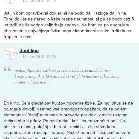
::
12. nov 2010, 19:45
Jst jih bom opravičeval dokler mi ne bodo dali razloga da jih ne.
Torej dokler ne naredijo kake resne neumnosti al pa če bodo čez 5
let trdili da še vedno kalibrirajo zadevo. Ne bom pa po enem letu
obratovanja največjega fizikalnega eksperimenta začel trdit da so
trop lenih opic.
donfilipo
::
12. nov 2010, 19:58
in donfilipo, kot vse kaže je svet iz delcov, le da delci niso
kroglice ampak valovi, in ne boš verjel, to nas na vsakem kurzu
moderne fizike učijo
Eh klinc. Sem gledal par kurzov moderne fizike. Za moj okus se ne
poudarja dovolj. Namreč vse prepogosto opažam, da se pojem
elementarni 'delci' avtomatsko prevede na: delci v smislu atoma
recimo starih grkov. Pomeni nekaj, kar ima enoznačno pozicijo,
obliko in maso, položaj in hitrost...recimo. In se seveda ne
razpade, ali da razcepiti naprej. Najbrž ne med fiziki, pač pa zato
skoraj vedno med laiki, ki jih fizika zanima. Pri fizikih, je pač tu