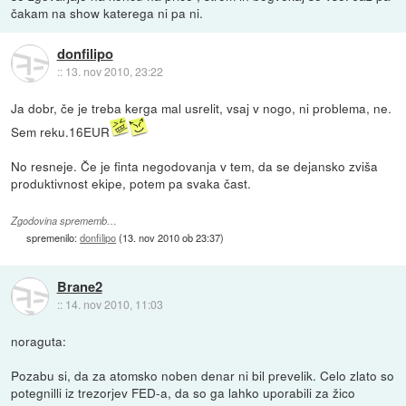
čakam na show katerega ni pa ni.
donfilipo
::
13. nov 2010, 23:22
Ja dobr, če je treba kerga mal usrelit, vsaj v nogo, ni problema, ne.
Sem reku.16EUR
No resneje. Če je finta negodovanja v tem, da se dejansko zviša
produktivnost ekipe, potem pa svaka čast.
Zgodovina sprememb…
spremenilo:
donfilipo
(
13. nov 2010 ob 23:37
)
Brane2
::
14. nov 2010, 11:03
noraguta:
Pozabu si, da za atomsko noben denar ni bil prevelik. Celo zlato so
potegnilli iz trezorjev FED-a, da so ga lahko uporabili za žico