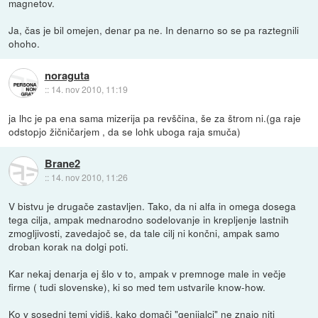
magnetov.
Ja, čas je bil omejen, denar pa ne. In denarno so se pa raztegnili
ohoho.
noraguta
::
14. nov 2010, 11:19
ja lhc je pa ena sama mizerija pa revščina, še za štrom ni.(ga raje
odstopjo žičničarjem , da se lohk uboga raja smuča)
Brane2
::
14. nov 2010, 11:26
V bistvu je drugače zastavljen. Tako, da ni alfa in omega dosega
tega cilja, ampak mednarodno sodelovanje in krepljenje lastnih
zmogljivosti, zavedajoč se, da tale cilj ni končni, ampak samo
droban korak na dolgi poti.
Kar nekaj denarja ej šlo v to, ampak v premnoge male in večje
firme ( tudi slovenske), ki so med tem ustvarile know-how.
Ko v sosedni temi vidiš, kako domači "genijalci" ne znajo niti