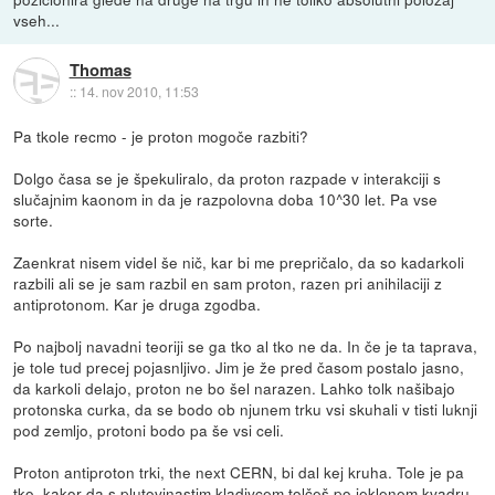
vseh...
Thomas
::
14. nov 2010, 11:53
Pa tkole recmo - je proton mogoče razbiti?
Dolgo časa se je špekuliralo, da proton razpade v interakciji s
slučajnim kaonom in da je razpolovna doba 10^30 let. Pa vse
sorte.
Zaenkrat nisem videl še nič, kar bi me prepričalo, da so kadarkoli
razbili ali se je sam razbil en sam proton, razen pri anihilaciji z
antiprotonom. Kar je druga zgodba.
Po najbolj navadni teoriji se ga tko al tko ne da. In če je ta taprava,
je tole tud precej pojasnljivo. Jim je že pred časom postalo jasno,
da karkoli delajo, proton ne bo šel narazen. Lahko tolk našibajo
protonska curka, da se bodo ob njunem trku vsi skuhali v tisti luknji
pod zemljo, protoni bodo pa še vsi celi.
Proton antiproton trki, the next CERN, bi dal kej kruha. Tole je pa
tko, kakor da s plutovinastim kladivcem tolčeš po jeklenem kvadru.