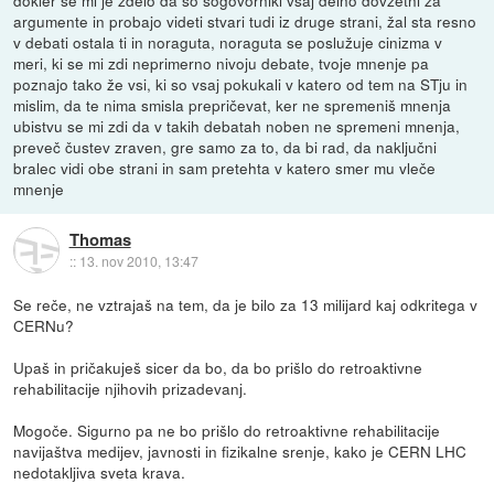
dokler se mi je zdelo da so sogovorniki vsaj delno dovzetni za
argumente in probajo videti stvari tudi iz druge strani, žal sta resno
v debati ostala ti in noraguta, noraguta se poslužuje cinizma v
meri, ki se mi zdi neprimerno nivoju debate, tvoje mnenje pa
poznajo tako že vsi, ki so vsaj pokukali v katero od tem na STju in
mislim, da te nima smisla prepričevat, ker ne spremeniš mnenja
ubistvu se mi zdi da v takih debatah noben ne spremeni mnenja,
preveč čustev zraven, gre samo za to, da bi rad, da naključni
bralec vidi obe strani in sam pretehta v katero smer mu vleče
mnenje
Thomas
::
13. nov 2010, 13:47
Se reče, ne vztrajaš na tem, da je bilo za 13 milijard kaj odkritega v
CERNu?
Upaš in pričakuješ sicer da bo, da bo prišlo do retroaktivne
rehabilitacije njihovih prizadevanj.
Mogoče. Sigurno pa ne bo prišlo do retroaktivne rehabilitacije
navijaštva medijev, javnosti in fizikalne srenje, kako je CERN LHC
nedotakljiva sveta krava.