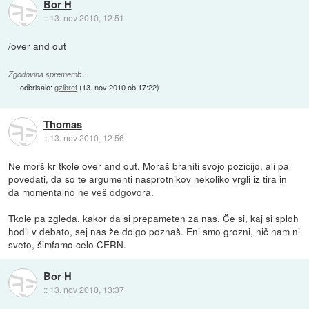
Bor H
::
13. nov 2010, 12:51
/over and out
Zgodovina sprememb…
odbrisalo:
gzibret
(
13. nov 2010 ob 17:22
)
Thomas
::
13. nov 2010, 12:56
Ne morš kr tkole over and out. Moraš braniti svojo pozicijo, ali pa
povedati, da so te argumenti nasprotnikov nekoliko vrgli iz tira in
da momentalno ne veš odgovora.
Tkole pa zgleda, kakor da si prepameten za nas. Če si, kaj si sploh
hodil v debato, sej nas že dolgo poznaš. Eni smo grozni, nič nam ni
sveto, šimfamo celo CERN.
Bor H
::
13. nov 2010, 13:37