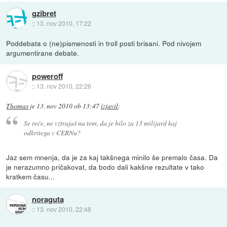
gzibret
::
13. nov 2010, 17:22
Poddebata o (ne)pismenosti in troll posti brisani. Pod nivojem
argumentirane debate.
poweroff
::
13. nov 2010, 22:26
Thomas
je
13. nov 2010 ob 13:47
izjavil
:
Se reče, ne vztrajaš na tem, da je bilo za 13 milijard kaj
odkritega v CERNu?
Jaz sem mnenja, da je za kaj takšnega minilo še premalo časa. Da
je nerazumno pričakovat, da bodo dali kakšne rezultate v tako
kratkem času...
noraguta
::
13. nov 2010, 22:48