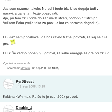
Jaz sem razumel takole: Naredili bodo trk, ki se dogaja tudi v
naravi, a ga je tam težje opazovati.
Aja, pri tem trku pride do zanimivih stvari, podobnih tistim pri
Velikem Poku (velja tako za poskus kot za naravne dogodke).
PS: Jaz sem pričakoval, da boš ravno ti znal povzeti, za kaj se tule
gre.
PPS: Še vedno noben ni ugotovil, za kake energije se gre pri trku ?
Zgodovina sprememb…
spremenil:
MrStein
(
12. sep 2008 ob 13:35
)
Pyr0Beast
::
12. sep 2008, 13:38
Kakšna kWh max. Pa še to je cca. 200x preveč.
Double_J