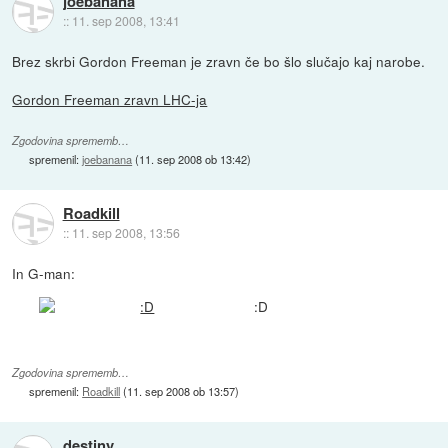
joebanana
::
11. sep 2008, 13:41
Brez skrbi Gordon Freeman je zravn če bo šlo slučajo kaj narobe.
Gordon Freeman zravn LHC-ja
Zgodovina sprememb…
spremenil:
joebanana
(
11. sep 2008 ob 13:42
)
Roadkill
::
11. sep 2008, 13:56
In G-man:
:D
Zgodovina sprememb…
spremenil:
Roadkill
(
11. sep 2008 ob 13:57
)
destiny