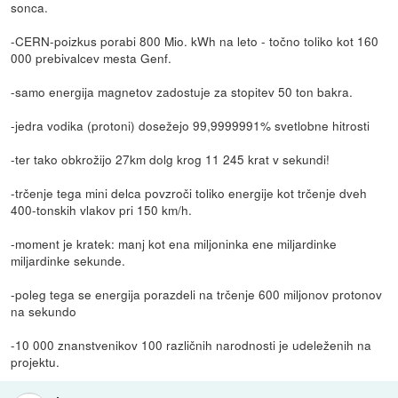
sonca.
-CERN-poizkus porabi 800 Mio. kWh na leto - točno toliko kot 160
000 prebivalcev mesta Genf.
-samo energija magnetov zadostuje za stopitev 50 ton bakra.
-jedra vodika (protoni) dosežejo 99,9999991% svetlobne hitrosti
-ter tako obkrožijo 27km dolg krog 11 245 krat v sekundi!
-trčenje tega mini delca povzroči toliko energije kot trčenje dveh
400-tonskih vlakov pri 150 km/h.
-moment je kratek: manj kot ena miljoninka ene miljardinke
miljardinke sekunde.
-poleg tega se energija porazdeli na trčenje 600 miljonov protonov
na sekundo
-10 000 znanstvenikov 100 različnih narodnosti je udeleženih na
projektu.