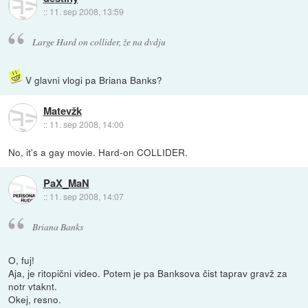
::
11. sep 2008, 13:59
Large Hard on collider, že na dvdju
V glavni vlogi pa Briana Banks?
Matevžk
::
11. sep 2008, 14:00
No, it's a gay movie. Hard-on COLLIDER.
PaX_MaN
::
11. sep 2008, 14:07
Briana Banks
O, fuj!
Aja, je ritopični video. Potem je pa Banksova čist taprav gravž za
notr vtaknt.
Okej, resno.