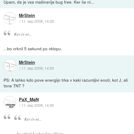
Upam, da je vsa mašinerija bug free. Ker če ni...
MrStein
::
11. sep 2008, 14:28
Ker če ni...
...bo crknil 5 sekund po vklopu.
MrStein
::
11. sep 2008, 14:29
PS: A lahko kdo pove energijo trka v kaki razumljivi enoti, kot J, ali
tone TNT ?
PaX_MaN
::
11. sep 2008, 14:36
Ker če ni...
...bo crknil 5 sekund po vklopu.