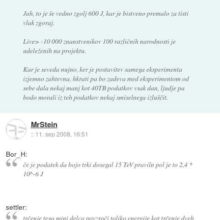
Jah, to je še vedno zgolj 600 J, kar je bistveno premalo za tisti
vlak zgoraj.
Live> -10 000 znanstvenikov 100 različnih narodnosti je
udeleženih na projektu.
Kar je seveda nujno, ker je postavitev samega eksperimenta
izjemno zahtevna, hkrati pa bo zadeva med eksperimentom od
sebe dala nekaj manj kot 40TB podatkov vsak dan, ljudje pa
bodo morali iz teh podatkov nekaj smiselnega izluščit.
MrStein
::
11. sep 2008, 16:51
Bor_H:
če je podatek da bojo trki dosegal 15 TeV praviln pol je to 2,4 *
10^-6 J
settler:
trčenje tega mini delca povzroči toliko energije kot trčenje dveh