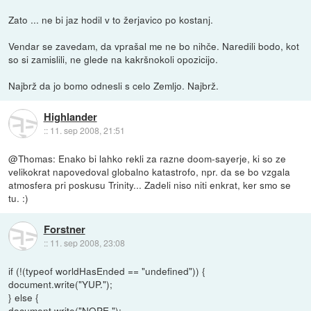
Zato ... ne bi jaz hodil v to žerjavico po kostanj.
Vendar se zavedam, da vprašal me ne bo nihče. Naredili bodo, kot
so si zamislili, ne glede na kakršnokoli opozicijo.
Najbrž da jo bomo odnesli s celo Zemljo. Najbrž.
Highlander
::
11. sep 2008, 21:51
@Thomas: Enako bi lahko rekli za razne doom-sayerje, ki so ze
velikokrat napovedoval globalno katastrofo, npr. da se bo vzgala
atmosfera pri poskusu Trinity... Zadeli niso niti enkrat, ker smo se
tu. :)
Forstner
::
11. sep 2008, 23:08
if (!(typeof worldHasEnded == "undefined")) {
document.write("YUP.");
} else {
document.write("NOPE.");