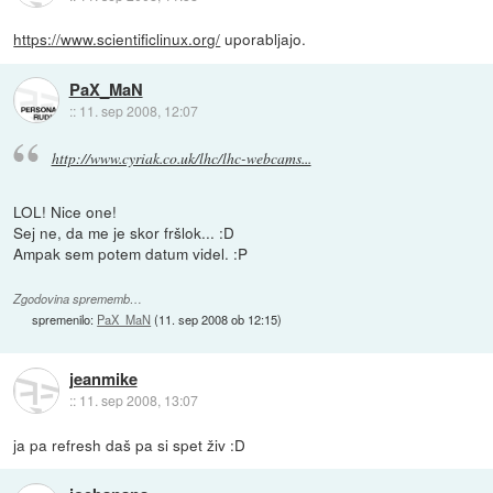
https://www.scientificlinux.org/
uporabljajo.
PaX_MaN
::
11. sep 2008, 12:07
http://www.cyriak.co.uk/lhc/lhc-webcams...
LOL! Nice one!
Sej ne, da me je skor fršlok... :D
Ampak sem potem datum videl. :P
Zgodovina sprememb…
spremenilo:
PaX_MaN
(
11. sep 2008 ob 12:15
)
jeanmike
::
11. sep 2008, 13:07
ja pa refresh daš pa si spet živ :D