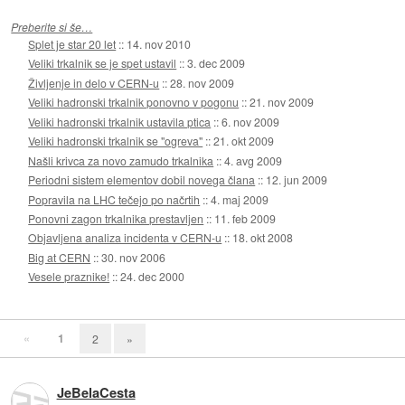
Preberite si še…
Splet je star 20 let
::
14. nov 2010
Veliki trkalnik se je spet ustavil
::
3. dec 2009
Življenje in delo v CERN-u
::
28. nov 2009
Veliki hadronski trkalnik ponovno v pogonu
::
21. nov 2009
Veliki hadronski trkalnik ustavila ptica
::
6. nov 2009
Veliki hadronski trkalnik se "ogreva"
::
21. okt 2009
Našli krivca za novo zamudo trkalnika
::
4. avg 2009
Periodni sistem elementov dobil novega člana
::
12. jun 2009
Popravila na LHC tečejo po načrtih
::
4. maj 2009
Ponovni zagon trkalnika prestavljen
::
11. feb 2009
Objavljena analiza incidenta v CERN-u
::
18. okt 2008
Big at CERN
::
30. nov 2006
Vesele praznike!
::
24. dec 2000
«
1
2
»
JeBelaCesta