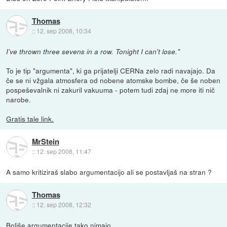
Thomas
::
12. sep 2008, 10:34
I've thrown three sevens in a row. Tonight I can't lose."
To je tip "argumenta", ki ga prijatelji CERNa zelo radi navajajo. Da
če se ni vžgala atmosfera od nobene atomske bombe, če še noben
pospeševalnik ni zakuril vakuuma - potem tudi zdaj ne more iti nič
narobe.
Gratis tale link.
MrStein
::
12. sep 2008, 11:47
A samo kritiziraš slabo argumentacijo ali se postavljaš na stran ?
Thomas
::
12. sep 2008, 12:32
Boljše argumentacije tako nimajo.