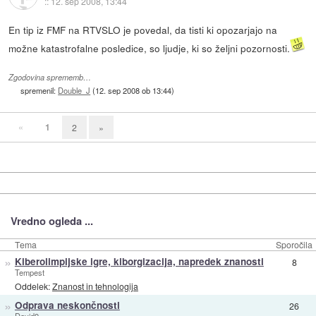
::
12. sep 2008, 13:44
En tip iz FMF na RTVSLO je povedal, da tisti ki opozarjajo na
možne katastrofalne posledice, so ljudje, ki so željni pozornosti.
Zgodovina sprememb…
spremenil:
Double_J
(
12. sep 2008 ob 13:44
)
«
1
2
»
Vredno ogleda ...
Tema
Sporočila
»
Kiberolimpijske igre, kiborgizacija, napredek znanosti
8
Tempest
Oddelek:
Znanost in tehnologija
»
Odprava neskončnosti
26