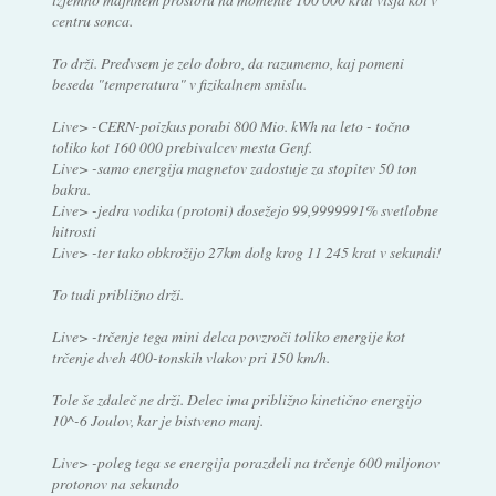
centru sonca.
To drži. Predvsem je zelo dobro, da razumemo, kaj pomeni
beseda "temperatura" v fizikalnem smislu.
Live> -CERN-poizkus porabi 800 Mio. kWh na leto - točno
toliko kot 160 000 prebivalcev mesta Genf.
Live> -samo energija magnetov zadostuje za stopitev 50 ton
bakra.
Live> -jedra vodika (protoni) dosežejo 99,9999991% svetlobne
hitrosti
Live> -ter tako obkrožijo 27km dolg krog 11 245 krat v sekundi!
To tudi približno drži.
Live> -trčenje tega mini delca povzroči toliko energije kot
trčenje dveh 400-tonskih vlakov pri 150 km/h.
Tole še zdaleč ne drži. Delec ima približno kinetično energijo
10^-6 Joulov, kar je bistveno manj.
Live> -poleg tega se energija porazdeli na trčenje 600 miljonov
protonov na sekundo