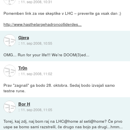
::
11. sep 2008, 10:31
Pomemben link za vse skeptike v LHC – preverite ga vsak dan ;)
http://www.hasthelargehadroncolliderdes...
Gjera
::
11. sep 2008, 10:55
OMG... Run for your life!!! We're DOOM(3)ed...
Tr0n
::
11. sep 2008, 11:02
Prav "zagnali" ga bodo 28. oktobra. Sedaj bodo izvajali samo
testne rune.
Bor H
::
11. sep 2008, 11:05
Torej, kaj zdj, naj bom raj na LHC@home al seti@home? Če prvo
uspe se bomo sami razstrelil, če drugo nas bojo pa drugi...hmm...