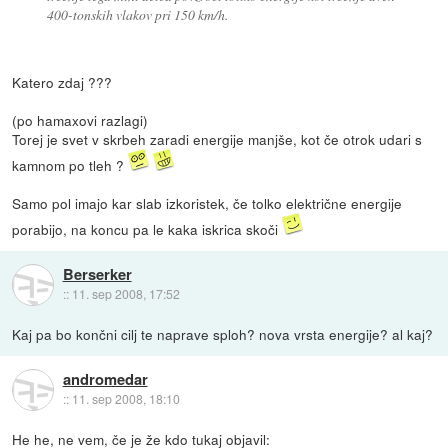
400-tonskih vlakov pri 150 km/h.
Katero zdaj ???
(po hamaxovi razlagi)
Torej je svet v skrbeh zaradi energije manjše, kot če otrok udari s
kamnom po tleh ?
Samo pol imajo kar slab izkoristek, če tolko električne energije
porabijo, na koncu pa le kaka iskrica skoči
Berserker
::
11. sep 2008, 17:52
Kaj pa bo končni cilj te naprave sploh? nova vrsta energije? al kaj?
andromedar
::
11. sep 2008, 18:10
He he, ne vem, če je že kdo tukaj objavil: