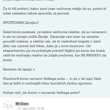
Če bi bili pošteni, kakor sami zase večinoma mislijo da so, potem bi
izdali nekakšno takole sporočilo za javnost:
SPOŠTOVANI Zemljani!
Delali bomo poskuse, za katere večinoma mislimo, da so nenevarni
in da ne morejo uničiti Zemlje. Garancije vam sicer ne moremo
ponuditi nobene, a vabimo vas, da to malenkost tvegate z nami.
Zelo nas namreč boli firbec, kako je z enim bozonom. Od
eksperimentov pa ne pričakujte preveč! Najbrž pa bomo kar kmalu
rabili še močnejšo mašino če zdajle preživimo, kar 99,999XXX% da
bomo.
Namesto da lapajo z:
in pa v isti sapi
Poustvarili bomo razmere Velikega poka ...
Vsak
dan je takih in močnejših trkov kozmičnih žarkov ogromno.
Hočejo rečt, da živimo v razmerah Velikega poka?
MrStein
::
12. sep 2008, 13:34