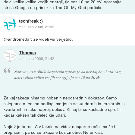
delci veliko veliko vecjih energij, tja cez 10 na 20 eV. Vprasajte
strica Googla na primer za The-Oh-My-God particle.
techfreak :)
::
11. sep 2008, 21:33
@andromedar: že videli vsi verjetno.
Thomas
::
11. sep 2008, 21:42
Narava nas v obliki kozmicnih zarkov ze od nekdaj bombardira z
delci veliko veliko vecjih energij, tja cez 10 na 20 eV
Za kaj takega nimamo nobenih neposrednih dokazov. Samo
sklepamo o tem na podlagi merjenja sekundarnih in terciarnih in
kvartarnih in tako naprej, delcev. Ki naj bi se kaskadno sprožili,
kadar kakšen tak delec kje udari.
Najbrž je to res. A v takele na videz nesporne reči smo že bili
prepričani, pa so se izkazale koz zmotne. Ne enkrat.