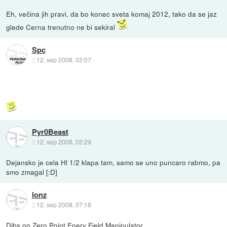
Eh, večina jih pravi, da bo konec sveta komaj 2012, tako da se jaz
glede Cerna trenutno ne bi sekiral
Spc
::
12. sep 2008, 02:07
Pyr0Beast
::
12. sep 2008, 02:29
Dejansko je cela Hl 1/2 klapa tam, samo se uno puncaro rabmo, pa
smo zmagal [:D]
lonz
::
12. sep 2008, 07:18
Dibs on Zero Point Enery Field Manipulator...