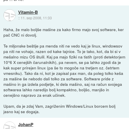
Vitamin-B
::
11. sep 2008, 11:33
Haha, že malo boljše mašine za kako firmo majo svoj software, ker
pač CNC ni dovolj.
Te miljonske beštije pa menda niti ne vedo kaj je linux, windowsov
pa niti ne vohajo, razen od kake tajnice. To je tako, kot, da bi si v
mešalno mizu OS štulil. Kaj pa majo fiziki na tistih (proti detektorjem
10^6 X cenejših čarunalnikih), pa nevem, se pa lahko zgodi da je
kak super prirejen linux (pa še to mogoče na tretjem oz. četrtem
vmesniku). Tako da ni, kot je zapisal pax man, da poleg tolko keša
za mašine še nebodo dali tolko za software. Software pride z
mašino in ga izdela podjetje, ki dela mašino, saj na račun svojega
softwarea lahko naredijo bolj kompaktno, boljšo, manjšo in
cenejšno napravo za enak učinek.
Upam, da je zdaj Vam, zagriženim Windows/Linux borcem bolj
jasno kaj se dogaja.
JohanP