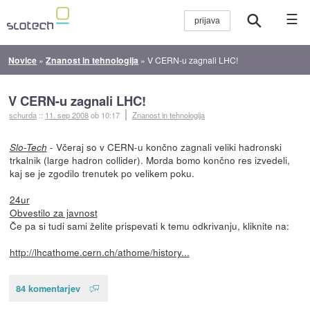
☰
Novice
»
Znanost in tehnologija
»
V CERN-u zagnali LHC!
V CERN-u zagnali LHC!
schurda
::
11. sep 2008
ob 10:17
Znanost in tehnologija
- Včeraj so v CERN-u končno zagnali veliki hadronski
Slo-Tech
trkalnik (large hadron collider). Morda bomo končno res izvedeli,
kaj se je zgodilo trenutek po velikem poku.
24ur
Obvestilo za javnost
Če pa si tudi sami želite prispevati k temu odkrivanju, kliknite na:
http://lhcathome.cern.ch/athome/history...
84 komentarjev