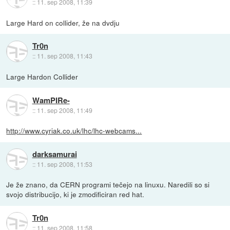
::
11. sep 2008, 11:39
Large Hard on collider, že na dvdju
Tr0n
::
11. sep 2008, 11:43
Large Hardon Collider
WamPIRe-
::
11. sep 2008, 11:49
http://www.cyriak.co.uk/lhc/lhc-webcams...
darksamurai
::
11. sep 2008, 11:53
Je že znano, da CERN programi tečejo na linuxu. Naredili so si
svojo distribucijo, ki je zmodificiran red hat.
Tr0n
::
11. sep 2008, 11:58