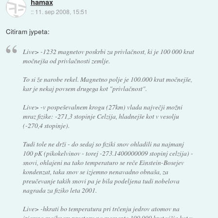
hamax
::
11. sep 2008, 15:51
Citiram jypeta:
Live> -1232 magnetov poskrbi za privlačnost, ki je 100 000 krat
močnejša od privlačnosti zemlje.
To si že narobe rekel. Magnetno polje je 100.000 krat močnejše,
kar je nekaj povsem drugega kot "privlačnost".
Live> -v pospeševalnem krogu (27km) vlada največji možni
mraz fizike: -271,3 stopinje Celzija, hladnejše kot v vesolju
(-270,4 stopinje).
Tudi tole ne drži - do sedaj so fiziki snov ohladili na najmanj
100 pK (pikokelvinov - torej -273.1400000009 stopinj celzija) -
snovi, ohlajeni na tako temperaturo se reče Einstein-Bosejev
kondenzat, taka snov se izjemno nenavadno obnaša, za
preučevanje takih snovi pa je bila podeljena tudi nobelova
nagrada za fiziko leta 2001.
Live> -hkrati bo temperatura pri trčenju jedrov atomov na
izjemno majhnem prostoru na momente 100 000 krat višja kot v