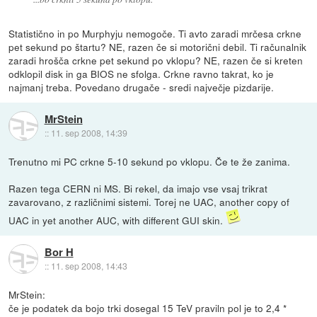
Statistično in po Murphyju nemogoče. Ti avto zaradi mrčesa crkne
pet sekund po štartu? NE, razen če si motorični debil. Ti računalnik
zaradi hrošča crkne pet sekund po vklopu? NE, razen če si kreten
odklopil disk in ga BIOS ne sfolga. Crkne ravno takrat, ko je
najmanj treba. Povedano drugače - sredi največje pizdarije.
MrStein
::
11. sep 2008, 14:39
Trenutno mi PC crkne 5-10 sekund po vklopu. Če te že zanima.
Razen tega CERN ni MS. Bi rekel, da imajo vse vsaj trikrat
zavarovano, z različnimi sistemi. Torej ne UAC, another copy of
UAC in yet another AUC, with different GUI skin.
Bor H
::
11. sep 2008, 14:43
MrStein:
če je podatek da bojo trki dosegal 15 TeV praviln pol je to 2,4 *