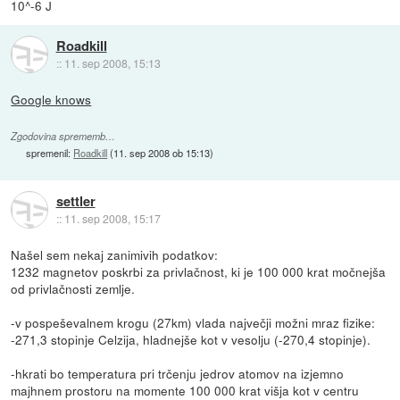
10^-6 J
Roadkill
::
11. sep 2008, 15:13
Google knows
Zgodovina sprememb…
spremenil:
Roadkill
(
11. sep 2008 ob 15:13
)
settler
::
11. sep 2008, 15:17
Našel sem nekaj zanimivih podatkov:
1232 magnetov poskrbi za privlačnost, ki je 100 000 krat močnejša
od privlačnosti zemlje.
-v pospeševalnem krogu (27km) vlada največji možni mraz fizike:
-271,3 stopinje Celzija, hladnejše kot v vesolju (-270,4 stopinje).
-hkrati bo temperatura pri trčenju jedrov atomov na izjemno
majhnem prostoru na momente 100 000 krat višja kot v centru