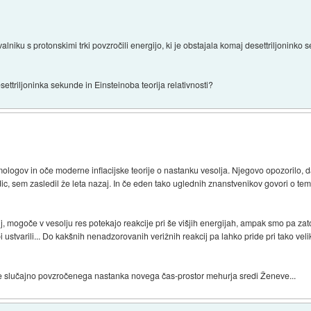
u s protonskimi trki povzročili energijo, ki je obstajala komaj desettriljoninko 
ettriljoninka sekunde in Einsteinoba teorija relativnosti?
mologov in oče moderne inflacijske teorije o nastanku vesolja. Njegovo opozorilo,
dic, sem zasledil že leta nazaj. In če eden tako uglednih znanstvenikov govori o te
, mogoče v vesolju res potekajo reakcije pri še višjih energijah, ampak smo pa zato s
 ustvarili... Do kakšnih nenadzorovanih verižnih reakcij pa lahko pride pri tako veli
ice slučajno povzročenega nastanka novega čas-prostor mehurja sredi Ženeve...