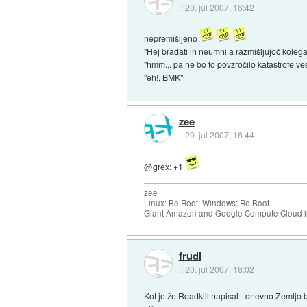
::
20. jul 2007, 16:42
nepremišljeno
"Hej bradati in neumni a razmišljujoč kolega!
"hmm.,. pa ne bo to povzročilo katastrofe ve
"eh!, BMK"
zee
::
20. jul 2007, 16:44
@grex: +1
zee
Linux: Be Root, Windows: Re Boot
Giant Amazon and Google Compute Cloud in
frudi
::
20. jul 2007, 18:02
Kot je že Roadkill napisal - dnevno Zemljo 