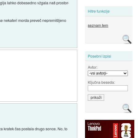
ergija lahko dobesedno vžgala naš prostor-
Hitre funkcije
a se nekateri morda preveč nepremišljeno
seznam tem
Posebni izpisi
Avtor:
Ključna beseda:
 za kratek čas postala drugo sonce. No, to