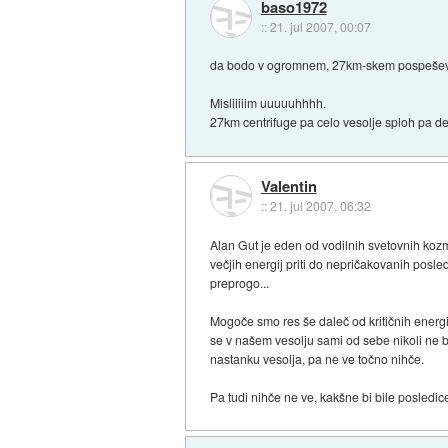
baso1972
::
21. jul 2007, 00:07
da bodo v ogromnem, 27km-skem pospeševalnik
Misliiiiim uuuuuhhhh.
27km centrifuge pa celo vesolje sploh pa des
Valentin
::
21. jul 2007, 06:32
Alan Gut je eden od vodilnih svetovnih koz
večjih energij priti do nepričakovanih posle
preprogo...
Mogoče smo res še daleč od kritičnih energij
se v našem vesolju sami od sebe nikoli ne bi
nastanku vesolja, pa ne ve točno nihče.
Pa tudi nihče ne ve, kakšne bi bile posled