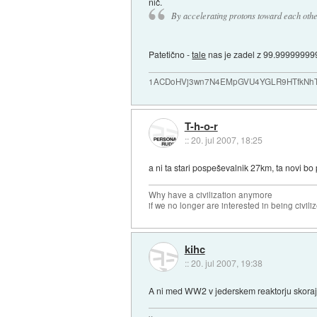
nič.
By accelerating protons toward each other
Patetično -
tale
nas je zadel z 99.99999999
1ACDoHVj3wn7N4EMpGVU4YGLR9HTfkNhTd... i
T-h-o-r
::
20. jul 2007, 18:25
a ni ta stari pospeševalnik 27km, ta novi b
Why have a civilization anymore
if we no longer are interested in being civili
kihc
::
20. jul 2007, 19:38
A ni med WW2 v jederskem reaktorju skoraj p