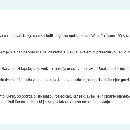
 je komaj deloval. Nekje sem zasledil, da je zmogel samo par W moči (nisem 100% če 
jem je bila na vrvi obešena palica kadmija. Sekira, s katero bi presekali vrv, je tudi 
ka voda izhlapela, se je verižna reakcija enostavno ustavila. Reaktor je bil fuč in to
elo dvomim) bo to še vedno materija, ki bo na mestu tega dogodka in bo njen gravitac
 luknjo, bo obdržalo isto maso. Posledično, kar se gravitacije in gibanje planeto
 prej okoli Sonca in jih ne bi jih kar poskrkalo v novonastalo črno luknjo.