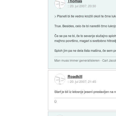
Thomas
::
20. jul 2007, 20:30
> Planeti bi še vedno krožili okoli te črne lu
True. Besides, celo če bi naredili črno lukn
Če se pa ne bi, če to sevanje slučajno sploh
majhno površino, magari s svetlobno hitrostjo
Sploh jim pa ne dela tista mašina, če sem pra
Man muss immer generalisieren - Carl Jaco
Roadkill
::
20. jul 2007, 21:45
Start je bil iz letosnje jeseni prestavljen n
Ü