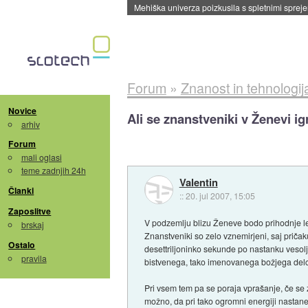
Evropska vesoljska agencija razvija svojo rak
Forum
»
Znanost in tehnologij
Novice
Ali se znanstveniki v Ženevi i
arhiv
Forum
mali oglasi
teme zadnjih 24h
Valentin
Članki
::
20. jul 2007, 15:05
Zaposlitve
V podzemlju blizu Ženeve bodo prihodnje leto
brskaj
Znanstveniki so zelo vznemirjeni, saj priča
Ostalo
desettriljoninko sekunde po nastanku vesolj
pravila
bistvenega, tako imenovanega božjega del
Pri vsem tem pa se poraja vprašanje, če se 
možno, da pri tako ogromni energiji nastane