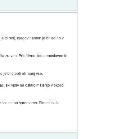
je to res), njegov namen je bil edino v
bila zraven. Primitivno, toda enostavno in
 je bilo bolj ali manj vse.
ijski vpliv na ostalo materijo v okolici
v tiče ne bo sprememb. Planeti bi še