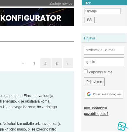
Išči:
Zadnje novice
Prijava
«
1
2
3
»
Zapomni si me
letja potrjena Einsteinova teorija.
 energijo, ki je obstajala komaj
ditev Higgsovega bozona, še zadnjega
nov uporabnik
pozabili geslo?
 Nekateri kar odkrito priznavajo, da je
a kritično maso, bi se izredno hitro