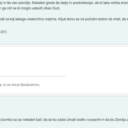
jo in še vse osončje. Nekateri gredo še dalje in predvidevajo, da bi tako velika en
n ga nič ne bi moglo ustaviti (Alan Gut).
ožnosti za kaj takega neskončno majhne. Kljub temu se ne počutim dobro ob misli, d
5:07
)
 bi se klical Bastardinho.
H) bombo so se nekateri bali, da se bo začel zlivati vodik v oceanih in da bo Zemlja