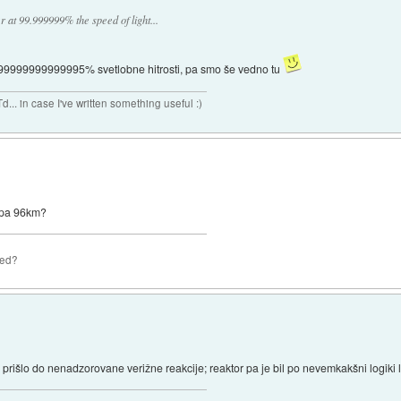
 at 99.999999% the speed of light...
99999999999995% svetlobne hitrosti, pa smo še vedno tu
n case I've written something useful :)
o pa 96km?
zed?
rišlo do nenadzorovane verižne reakcije; reaktor pa je bil po nevemkakšni logiki 