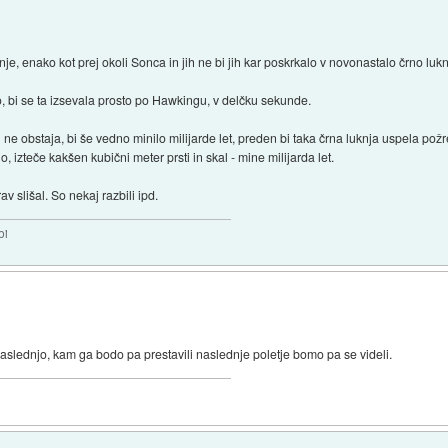
knje, enako kot prej okoli Sonca in jih ne bi jih kar poskrkalo v novonastalo črno lukn
jo, bi se ta izsevala prosto po Hawkingu, v delčku sekunde.
 ne obstaja, bi še vedno minilo milijarde let, preden bi taka črna luknja uspela pož
, izteče kakšen kubični meter prsti in skal - mine milijarda let.
v slišal. So nekaj razbili ipd.
bi
a naslednjo, kam ga bodo pa prestavili naslednje poletje bomo pa se videli.