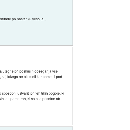
sekunde po nastanku vesolja,,,
 da utegne pri poskusih doseganja vse
m, kaj takega ne bi smeli kar pomesti pod
posobni ustvariti pri teh trkih pogoje, ki
kih temperaturah, ki so bile prisotne ob