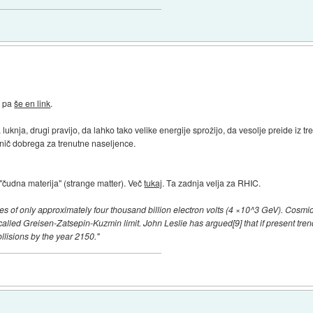
aš pa
še en link
.
 luknja, drugi pravijo, da lahko tako velike energije sprožijo, da vesolje preide i
 nič dobrega za trenutne naseljence.
la "čudna materija" (strange matter). Več
tukaj
. Ta zadnja velja za RHIC.
es of only approximately four thousand billion electron volts (4 ×10^3 GeV). Cosmi
led Greisen-Zatsepin-Kuzmin limit. John Leslie has argued[9] that if present trends
llisions by the year 2150."