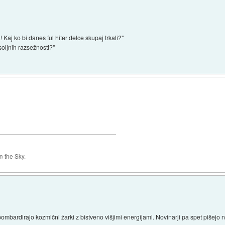
 Kaj ko bi danes ful hiter delce skupaj trkali?"
soljnih razsežnosti?"
 the Sky.
bombardirajo kozmični žarki z bistveno višjimi energijami. Novinarji pa spet pišejo