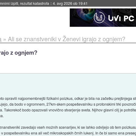
eto za večkratno uporabo
::
4. avg 2026 ob 19:41
a
»
Ali se znanstveniki v Ženevi igrajo z ognjem?
grajo z ognjem?
 opravili najpomembnejši fizikalni poizkus, odkar je bila na začetku prejšnjega sto
kujejo, da bodo v ogromnem, 27km-skem pospeševalniku s protonskimi trki povzročili
a. Takorekoč bodo opazovali vnovično stvarjenje sveta. Njihov glavni cilj je potr
ca.
znanstveniki zavedajo vseh možnih scenarijev, ki se lahko odvijejo ob tem poizkusu.
 v pospeševalniku ena ali več mikroskopskih črnih lukenj. In če bi samo ena presegl