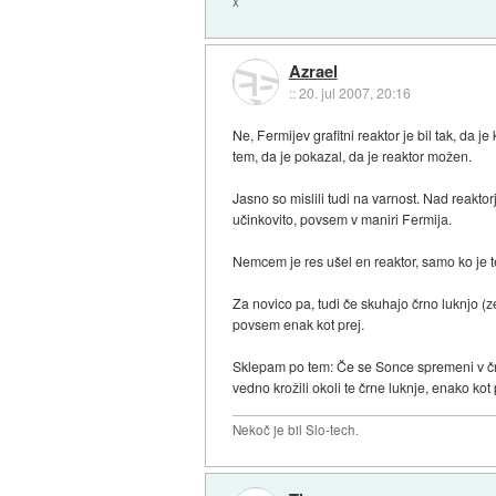
x
Azrael
::
20. jul 2007, 20:16
Ne, Fermijev grafitni reaktor je bil tak, da
tem, da je pokazal, da je reaktor možen.
Jasno so mislili tudi na varnost. Nad reaktor
učinkovito, povsem v maniri Fermija.
Nemcem je res ušel en reaktor, samo ko je tež
Za novico pa, tudi če skuhajo črno luknjo (z
povsem enak kot prej.
Sklepam po tem: Če se Sonce spremeni v črno
vedno krožili okoli te črne luknje, enako kot
Nekoč je bil Slo-tech.