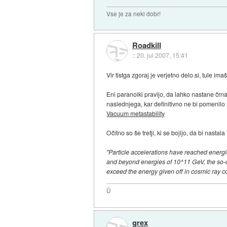
Vse je za neki dobr!
Roadkill
::
20. jul 2007, 15:41
Vir tistga zgoraj je verjetno delo.si, tule im
Eni paranoiki pravijo, da lahko nastane črna
naslednjega, kar definitivno ne bi pomenilo
Vacuum metastability
Očitno so še tretji, ki se bojijo, da bi nasta
"Particle accelerations have reached energi
and beyond energies of 10^11 GeV, the so-cal
exceed the energy given off in cosmic ray co
Ü
grex