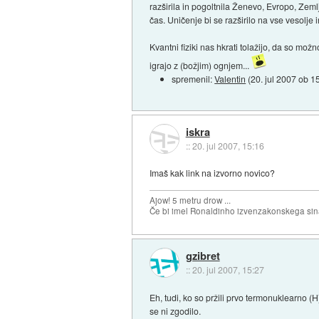
razširila in pogoltnila Ženevo, Evropo, Zeml
čas. Uničenje bi se razširilo na vse vesolje i
Kvantni fiziki nas hkrati tolažijo, da so m
igrajo z (božjim) ognjem...
spremenil:
Valentin
(
20. jul 2007 ob 1
iskra
::
20. jul 2007, 15:16
Imaš kak link na izvorno novico?
Ajow! 5 metru drow ...
Če bi imel Ronaldinho izvenzakonskega sina,
gzibret
::
20. jul 2007, 15:27
Eh, tudi, ko so pržili prvo termonuklearno (
se ni zgodilo.