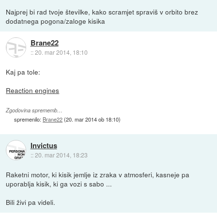
Najprej bi rad tvoje številke, kako scramjet spraviš v orbito brez
dodatnega pogona/zaloge kisika
Brane22
::
20. mar 2014, 18:10
Kaj pa tole:
Reaction engines
Zgodovina sprememb…
spremenilo:
Brane22
(
20. mar 2014 ob 18:10
)
Invictus
::
20. mar 2014, 18:23
Raketni motor, ki kisik jemlje iz zraka v atmosferi, kasneje pa
uporablja kisik, ki ga vozi s sabo ...
Bili živi pa videli.