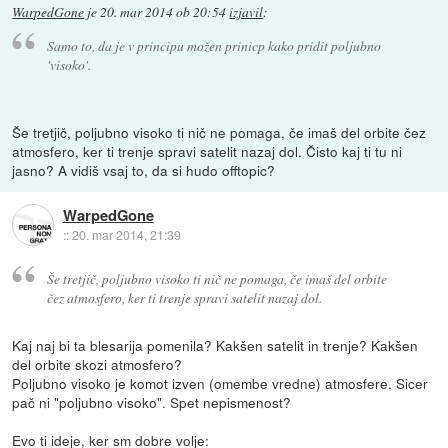
WarpedGone
je
20. mar 2014 ob 20:54
izjavil
:
Samo to, da je v principu možen prinicp kako pridit poljubno
'visoko'.
Še tretjič, poljubno visoko ti nič ne pomaga, če imaš del orbite čez
atmosfero, ker ti trenje spravi satelit nazaj dol. Čisto kaj ti tu ni
jasno? A vidiš vsaj to, da si hudo offtopic?
WarpedGone
::
20. mar 2014, 21:39
Še tretjič, poljubno visoko ti nič ne pomaga, če imaš del orbite
čez atmosfero, ker ti trenje spravi satelit nazaj dol.
Kaj naj bi ta blesarija pomenila? Kakšen satelit in trenje? Kakšen
del orbite skozi atmosfero?
Poljubno visoko je komot izven (omembe vredne) atmosfere. Sicer
pač ni "poljubno visoko". Spet nepismenost?
Evo ti ideje, ker sm dobre volje: