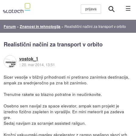
☰
Forum
»
Znanost in tehnologija
»
Realistični načini za transport v orbito
Realistični načini za transport v orbito
vostok_1
::
20. mar 2014, 13:51
Sicer vesolje v bližnji prihodnosti ni pretirano zanimiva destinacija,
ampak za srednjeročno pa zna bit zanimivo.
Trenutne rakete so blazno potratne in neučinkovite.
Osebno sem navijal za space elevator, ampak sam projekt je
izredno fizično zapleten in vprašljiv. En mini meteorit pa zadeva
gre.
Sedaj navijam za scramjet assisted railgun.
Krožni vakuumski-maglev akcelerator z rampo speljano skozi vrh