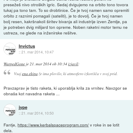
presežeš nivo otroških igric. Sedaj dvigujemo na orbito tono tovora
tukaj pa tono tam. To so drobtinice. Če je tvoj namen samo opremiti
orbito z raznimi pomagali (sateliti), je to dovolj. Če je tvoj namen
bolj resen, kakršnakoli širitev bivanja ali industrije izven Zemlje, pa
je potreben dvig milijard ton opreme. Noben raketni motor temu ne
ustreza, ne glede na inženirske rešitve.
Invictus
::
21. mar 2014, 10:47
WarpedGone
je
21. mar 2014 ob 10:34
izjavil
:
Vsaj
ena ekipa
že ima plovilo, ki atmosfero izkorišča v svoj prid.
Pravzaprav je tisto raketa, ki uporablja krila za vrnitev. Navzgor se
obnaša kot navadna raketa ...
jype
::
21. mar 2014, 10:50
Fantje,
https://www.kerbalspaceprogram.com/
v roke in se lotit
dela.