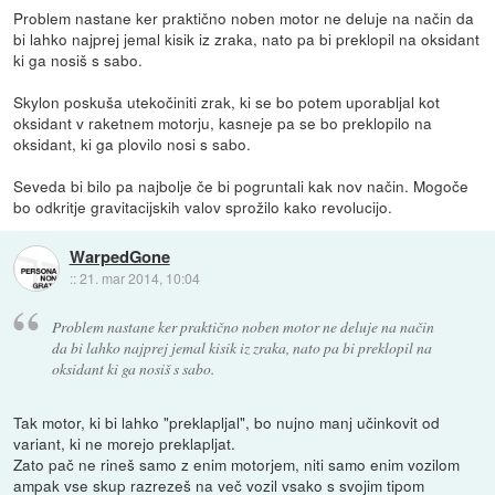
Problem nastane ker praktično noben motor ne deluje na način da
bi lahko najprej jemal kisik iz zraka, nato pa bi preklopil na oksidant
ki ga nosiš s sabo.
Skylon poskuša utekočiniti zrak, ki se bo potem uporabljal kot
oksidant v raketnem motorju, kasneje pa se bo preklopilo na
oksidant, ki ga plovilo nosi s sabo.
Seveda bi bilo pa najbolje če bi pogruntali kak nov način. Mogoče
bo odkritje gravitacijskih valov sprožilo kako revolucijo.
WarpedGone
::
21. mar 2014, 10:04
Problem nastane ker praktično noben motor ne deluje na način
da bi lahko najprej jemal kisik iz zraka, nato pa bi preklopil na
oksidant ki ga nosiš s sabo.
Tak motor, ki bi lahko "preklapljal", bo nujno manj učinkovit od
variant, ki ne morejo preklapljat.
Zato pač ne rineš samo z enim motorjem, niti samo enim vozilom
ampak vse skup razrezeš na več vozil vsako s svojim tipom