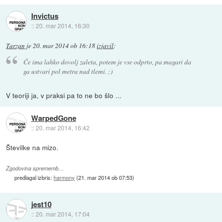
Invictus
::
20. mar 2014, 16:30
Tarzan
je
20. mar 2014 ob 16:18
izjavil
:
Če ima lahko dovolj zaleta, potem je vse odprto, pa magari da
ga ustvari pol metra nad tlemi. ;)
V teoriji ja, v praksi pa to ne bo šlo ...
WarpedGone
::
20. mar 2014, 16:42
Številke na mizo.
Zgodovina sprememb…
predlagal izbris:
harmony
(
21. mar 2014 ob 07:53
)
jest10
::
20. mar 2014, 17:04