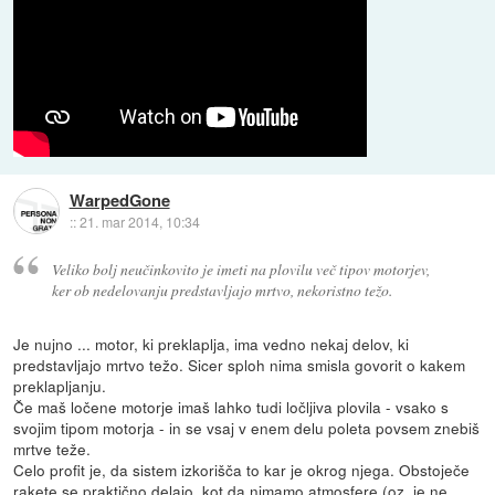
WarpedGone
::
21. mar 2014, 10:34
Veliko bolj neučinkovito je imeti na plovilu več tipov motorjev,
ker ob nedelovanju predstavljajo mrtvo, nekoristno težo.
Je nujno ... motor, ki preklaplja, ima vedno nekaj delov, ki
predstavljajo mrtvo težo. Sicer sploh nima smisla govorit o kakem
preklapljanju.
Če maš ločene motorje imaš lahko tudi ločljiva plovila - vsako s
svojim tipom motorja - in se vsaj v enem delu poleta povsem znebiš
mrtve teže.
Celo profit je, da sistem izkorišča to kar je okrog njega. Obstoječe
rakete se praktično delajo, kot da nimamo atmosfere (oz. je ne