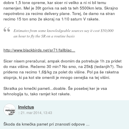
dobre 1,5 tone opreme, kar sicer ni veliko a ni ni bil temu
namenjen. Mel je 39t goriva na seb ta teh 5500km leta. Skrajno
nepotrebno za recimo delivery plane. Torej, če damo na stran
recimo 15 ton smo že skoraj na 1/10 saturn V rakete.
Estimates from some knowledgeable sources say it cost $50,000
an hour to fly the SR on a routine basis
http://www.blackbirds.net/sr71/fallblac...
Sicer nisem preračunal, ampak dvomim da potrebuje 1h za pridet
do max višine. Rečemo 30 min? No smo, na 25k$ (tedanjih?). Tko
pridemo na recimo 1,6$/kg za polet do višine. Pol pa še raketna
stopnja, ki pa kot ste omenili je mnogo cenejša na tej višini.
Skratka po kmečki pameti...doable. Še posebej ker je vsa
tehnologija tu, tako ramjet kot rakete.
Invictus
::
21. mar 2014, 13:43
Škoda da kmečka pamet pri znanosti odpove ...