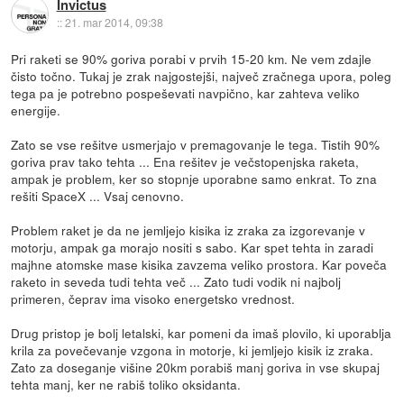
Invictus
::
21. mar 2014, 09:38
Pri raketi se 90% goriva porabi v prvih 15-20 km. Ne vem zdajle
čisto točno. Tukaj je zrak najgostejši, največ zračnega upora, poleg
tega pa je potrebno pospeševati navpično, kar zahteva veliko
energije.
Zato se vse rešitve usmerjajo v premagovanje le tega. Tistih 90%
goriva prav tako tehta ... Ena rešitev je večstopenjska raketa,
ampak je problem, ker so stopnje uporabne samo enkrat. To zna
rešiti SpaceX ... Vsaj cenovno.
Problem raket je da ne jemljejo kisika iz zraka za izgorevanje v
motorju, ampak ga morajo nositi s sabo. Kar spet tehta in zaradi
majhne atomske mase kisika zavzema veliko prostora. Kar poveča
raketo in seveda tudi tehta več ... Zato tudi vodik ni najbolj
primeren, čeprav ima visoko energetsko vrednost.
Drug pristop je bolj letalski, kar pomeni da imaš plovilo, ki uporablja
krila za povečevanje vzgona in motorje, ki jemljejo kisik iz zraka.
Zato za doseganje višine 20km porabiš manj goriva in vse skupaj
tehta manj, ker ne rabiš toliko oksidanta.