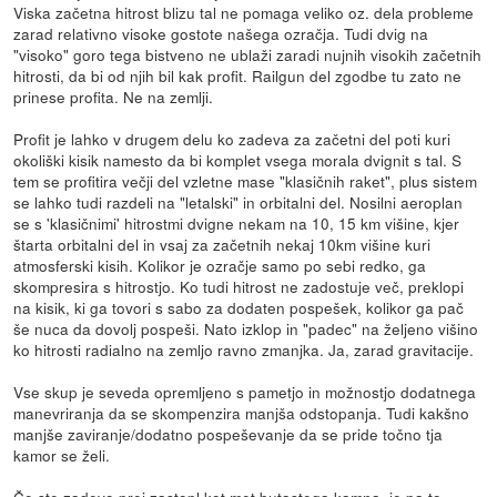
Viska začetna hitrost blizu tal ne pomaga veliko oz. dela probleme
zarad relativno visoke gostote našega ozračja. Tudi dvig na
"visoko" goro tega bistveno ne ublaži zaradi nujnih visokih začetnih
hitrosti, da bi od njih bil kak profit. Railgun del zgodbe tu zato ne
prinese profita. Ne na zemlji.
Profit je lahko v drugem delu ko zadeva za začetni del poti kuri
okoliški kisik namesto da bi komplet vsega morala dvignit s tal. S
tem se profitira večji del vzletne mase "klasičnih raket", plus sistem
se lahko tudi razdeli na "letalski" in orbitalni del. Nosilni aeroplan
se s 'klasičnimi' hitrostmi dvigne nekam na 10, 15 km višine, kjer
štarta orbitalni del in vsaj za začetnih nekaj 10km višine kuri
atmosferski kisih. Kolikor je ozračje samo po sebi redko, ga
skompresira s hitrostjo. Ko tudi hitrost ne zadostuje več, preklopi
na kisik, ki ga tovori s sabo za dodaten pospešek, kolikor ga pač
še nuca da dovolj pospeši. Nato izklop in "padec" na željeno višino
ko hitrosti radialno na zemljo ravno zmanjka. Ja, zarad gravitacije.
Vse skup je seveda opremljeno s pametjo in možnostjo dodatnega
manevriranja da se skompenzira manjša odstopanja. Tudi kakšno
manjše zaviranje/dodatno pospeševanje da se pride točno tja
kamor se želi.