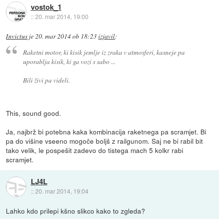
vostok_1
::
20. mar 2014, 19:00
Invictus
je
20. mar 2014 ob 18:23
izjavil
:
Raketni motor, ki kisik jemlje iz zraka v atmosferi, kasneje pa
uporablja kisik, ki ga vozi s sabo ...
Bili živi pa videli.
This, sound good.
Ja, najbrž bi potebna kaka kombinacija raketnega pa scramjet. Bi
pa do višine vseeno mogoče boljš z railgunom. Saj ne bi rabil bit
tako velik, le pospešit zadevo do tistega mach 5 kolkr rabi
scramjet.
LJ4L
::
20. mar 2014, 19:04
Lahko kdo prilepi kšno slikco kako to zgleda?