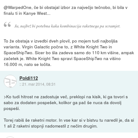
@WarpedOne, če bi obstajal izbor za največjo tečnobo, bi bila v
finalu ti in Kanye West...
Ja, najbrž bi potebna kaka kombinacija raketnega pa scramjet.
To že obstaja v izvedbi dveh plovil, po mojem tudi najboljša
varianta. Virgin Galactic počne to, z White Knight Two in
SpaceShipTwo. Sicer bo šla zadeva samo do 110 km višine, ampak
začetek je. White Knight Two spravi SpaceShipTwo na višino
16.000 m, nato se ločita.
Poldi112
::
21. mar 2014, 08:31
>Ko tudi hitrost ne zadostuje več, preklopi na kisik, ki ga tovori s
sabo za dodaten pospešek, kolikor ga pač še nuca da dovolj
pospeši.
Torej rabiš še raketni motor. In vse kar si v bistvu tu naredil je, da si
1 ali 2 raketni stopnji nadomestil z nečim drugim.