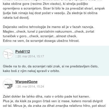
kake obične gore (recimo 2km visoko), ki strelja pošiljko
opremljeno s scramjetom. Sicer bi bilo le za prevažat stvari, ampak
ljudje itak nimajo kaj dost počet v vesolju. Za slednje bi obična
raketa tud dovolj.
Dejansko večino tehnologije že mamo ali je v fazah razvoja.
Maglev...check, tunel z parcialnim vakuumom...check, zvrtat
tunelček v goro...check, scramjet...almost check.
Edino ne vem, če scramjet dosega ubežno hitrost.
Poldi112
::
20. mar 2014, 15:17
Glede na to do, da scramjet rabi zrak, si ne predstavljam čisto,
kako boš z njim nekaj spravil v orbito.
WarpedGone
::
20. mar 2014, 15:24
Zalet dokler še lahko diha, nato v orbito pade kot kamen.
Plus je, da kisik za pogon črtaš ven iz mase, katero moraš dvignit
od tal. Minus je, da zraka za dihat zmanjka relativno hitro, pot skozi