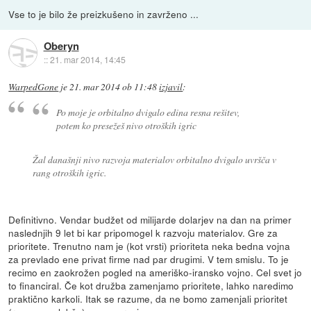
Vse to je bilo že preizkušeno in zavrženo ...
Oberyn
::
21. mar 2014, 14:45
WarpedGone
je
21. mar 2014 ob 11:48
izjavil
:
Po moje je orbitalno dvigalo edina resna rešitev,
potem ko presežeš nivo otroških igric
Žal današnji nivo razvoja materialov orbitalno dvigalo uvršča v
rang otroških igric.
Definitivno. Vendar budžet od milijarde dolarjev na dan na primer
naslednjih 9 let bi kar pripomogel k razvoju materialov. Gre za
prioritete. Trenutno nam je (kot vrsti) prioriteta neka bedna vojna
za prevlado ene privat firme nad par drugimi. V tem smislu. To je
recimo en zaokrožen pogled na ameriško-iransko vojno. Cel svet jo
to financiral. Če kot družba zamenjamo prioritete, lahko naredimo
praktično karkoli. Itak se razume, da ne bomo zamenjali prioritet