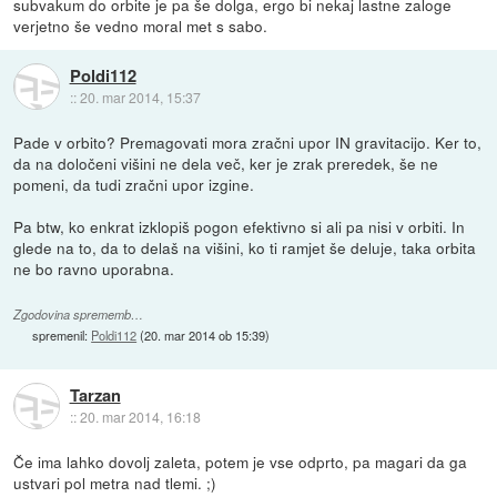
subvakum do orbite je pa še dolga, ergo bi nekaj lastne zaloge
verjetno še vedno moral met s sabo.
Poldi112
::
20. mar 2014, 15:37
Pade v orbito? Premagovati mora zračni upor IN gravitacijo. Ker to,
da na določeni višini ne dela več, ker je zrak preredek, še ne
pomeni, da tudi zračni upor izgine.
Pa btw, ko enkrat izklopiš pogon efektivno si ali pa nisi v orbiti. In
glede na to, da to delaš na višini, ko ti ramjet še deluje, taka orbita
ne bo ravno uporabna.
Zgodovina sprememb…
spremenil:
Poldi112
(
20. mar 2014 ob 15:39
)
Tarzan
::
20. mar 2014, 16:18
Če ima lahko dovolj zaleta, potem je vse odprto, pa magari da ga
ustvari pol metra nad tlemi. ;)