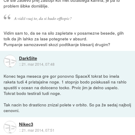
Če ste zadevo prej zastopl kot met butastega kamna, je pa to
problem šibke domišlije.
A vidiš vsaj to, da si hudo offtopic?
Vidim sam to, da se na silo zapletate v posamezne besede, glih
tolk da jih lahko za lase potegnete v absurd.
Pumpanje samozavesti skozi podtikanje blesarij drugim?
DarkSite
::
21. mar 2014, 07:48
Konec tega meseca gre gor ponovno SpaceX tokrat bo imela
raketa tudi 4 pristajalne noge. 1 stopnjo bodo poiskusali na rahlo
spustiti v ocean na doloceno tocko. Prvic jim je delno uspelo.
Tokrat bodo testirali tudi noge.
Tak nacin bo drasticno znizal polete v orbito. So pa že sedaj najbolj
cenovni.
Nikec3
::
21. mar 2014, 07:51