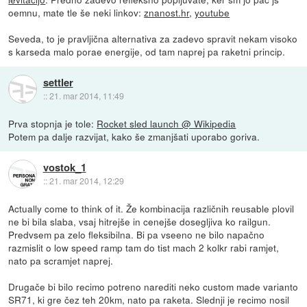
oemnu, mate tle še neki linkov:
znanost.hr
,
youtube
Seveda, to je pravljična alternativa za zadevo spravit nekam visoko
s karseda malo porae energije, od tam naprej pa raketni princip.
settler
::
21. mar 2014, 11:49
Prva stopnja je tole:
Rocket sled launch @ Wikipedia
Potem pa dalje razvijat, kako še zmanjšati uporabo goriva.
vostok_1
::
21. mar 2014, 12:29
Actually come to think of it. Že kombinacija različnih reusable plovil
ne bi bila slaba, vsaj hitrejše in cenejše dosegljiva ko railgun.
Predvsem pa zelo fleksibilna. Bi pa vseeno ne bilo napačno
razmislit o low speed ramp tam do tist mach 2 kolkr rabi ramjet,
nato pa scramjet naprej.
Drugače bi bilo recimo potreno narediti neko custom made varianto
SR71, ki gre čez teh 20km, nato pa raketa. Slednji je recimo nosil