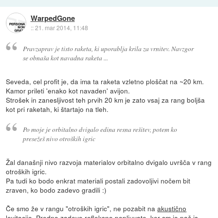
WarpedGone
::
21. mar 2014, 11:48
Pravzaprav je tisto raketa, ki uporablja krila za vrnitev. Navzgor
se obnaša kot navadna raketa ...
Seveda, cel profit je, da ima ta raketa vzletno ploščat na ~20 km.
Kamor prileti 'enako kot navaden' avijon.
Strošek in zanesljivost teh prvih 20 km je zato vsaj za rang boljša
kot pri raketah, ki štartajo na tleh.
Po moje je orbitalno dvigalo edina resna rešitev, potem ko
presežeš nivo otroških igric
Žal današnji nivo razvoja materialov orbitalno dvigalo uvršča v rang
otroških igric.
Pa tudi ko bodo enkrat materiali postali zadovoljivi nočem bit
zraven, ko bodo zadevo gradili :)
Če smo že v rangu "otroških igric", ne pozabit na
akustično
levitacijo
. Predno zadevo refleksno popljuvate, ker sm jo pač js