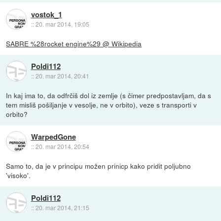
vostok_1
::
20. mar 2014, 19:05
SABRE %28rocket engine%29 @ Wikipedia
Poldi112
::
20. mar 2014, 20:41
In kaj ima to, da odfrčiš dol iz zemlje (s čimer predpostavljam, da s
tem misliš pošiljanje v vesolje, ne v orbito), veze s transporti v
orbito?
WarpedGone
::
20. mar 2014, 20:54
Samo to, da je v principu možen prinicp kako pridit poljubno
'visoko'.
Poldi112
::
20. mar 2014, 21:15