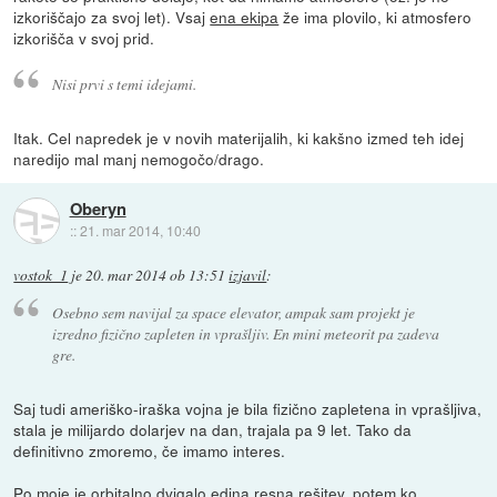
izkoriščajo za svoj let). Vsaj
ena ekipa
že ima plovilo, ki atmosfero
izkorišča v svoj prid.
Nisi prvi s temi idejami.
Itak. Cel napredek je v novih materijalih, ki kakšno izmed teh idej
naredijo mal manj nemogočo/drago.
Oberyn
::
21. mar 2014, 10:40
vostok_1
je
20. mar 2014 ob 13:51
izjavil
:
Osebno sem navijal za space elevator, ampak sam projekt je
izredno fizično zapleten in vprašljiv. En mini meteorit pa zadeva
gre.
Saj tudi ameriško-iraška vojna je bila fizično zapletena in vprašljiva,
stala je milijardo dolarjev na dan, trajala pa 9 let. Tako da
definitivno zmoremo, če imamo interes.
Po moje je orbitalno dvigalo edina resna rešitev, potem ko