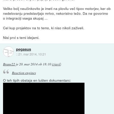
Veliko bolj neučinkovito je imeti na plovilu več tipov motorjev, ker ob
nedelovanju predstavljajo mrtvo, nekoristno težo. Da ne govorimo
o integraciji vsega skupaj ...
Cel kup projektov na to temo, ki niso nikoli zaživeli.
Nisi prvi s temi idejami.
pegasus
::
21. mar 2014, 10:21
Brane22
je
20. mar 2014 ob 18:10
izjavil
:
Reaction engines
O teh tipih obstaja en lušten dokumentarc: