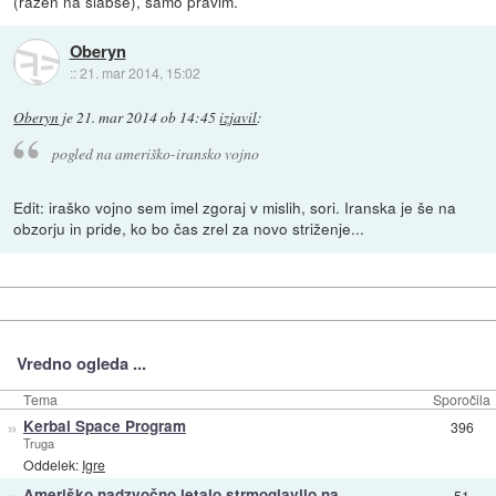
(razen na slabše), samo pravim.
Oberyn
::
21. mar 2014, 15:02
Oberyn
je
21. mar 2014 ob 14:45
izjavil
:
pogled na ameriško-iransko vojno
Edit: iraško vojno sem imel zgoraj v mislih, sori. Iranska je še na
obzorju in pride, ko bo čas zrel za novo striženje...
Vredno ogleda ...
Tema
Sporočila
»
Kerbal Space Program
396
Truga
Oddelek:
Igre
»
Ameriško nadzvočno letalo strmoglavilo na
51