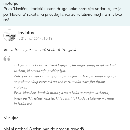
motorja.
Prvo 'klasičen' letalski motor, drugo kaka scramjet varianta, tretje
pa 'klasična' raketa, ki je sedaj lahko že relativno majhna in šibka
reč.
Invictus
::
21. mar 2014, 10:18
WarpedGone
je
21. mar 2014 ob 10:04
izjavil
:
Tak motor, ki bi lahko "preklapljal", bo nujno manj učinkovit od
variant, ki ne morejo preklapljat.
Zato pač ne rineš samo z enim motorjem, niti samo enim vozilom
ampak vse skup razrezeš na več vozil vsako s svojim tipom
motorja.
Prvo 'klasičen' letalski motor, drugo kaka scramjet varianta,
tretje pa 'klasična' raketa, ki je sedaj lahko že relativno majhna
in šibka reč.
Ni nujno ...
Mal si preberi Skylon papirje preden govoriš.