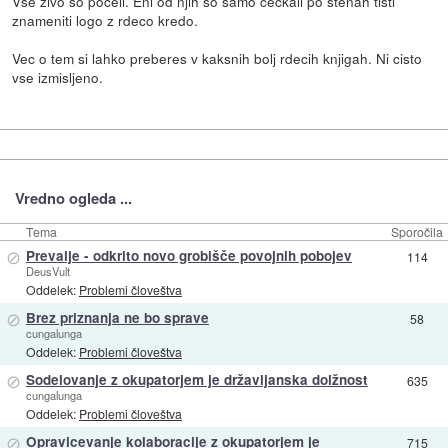
Vse zivo so poceli. Eni od njih so samo ceckali po stenah tisti
znameniti logo z rdeco kredo.
Vec o tem si lahko preberes v kaksnih bolj rdecih knjigah. Ni cisto
vse izmisljeno.
Vredno ogleda ...
Tema
Sporočila
⊘
Prevalje - odkrito novo grobišče povojnih pobojev
114
DeusVult
Oddelek:
Problemi človeštva
⊘
Brez priznanja ne bo sprave
58
cungalunga
Oddelek:
Problemi človeštva
⊘
Sodelovanje z okupatorjem je državljanska dolžnost
635
cungalunga
Oddelek:
Problemi človeštva
⊘
Opravicevanje kolaboracije z okupatorjem je
715