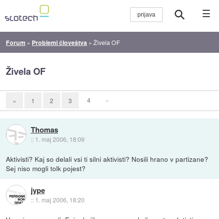
☰
Forum
»
Problemi človeštva
»
Živela OF
Živela OF
4
»
«
1
2
3
Thomas
::
1. maj 2006, 18:09
Aktivisti? Kaj so delali vsi ti silni aktivisti? Nosili hrano v partizane?
Sej niso mogli tolk pojest?
jype
::
1. maj 2006, 18:20