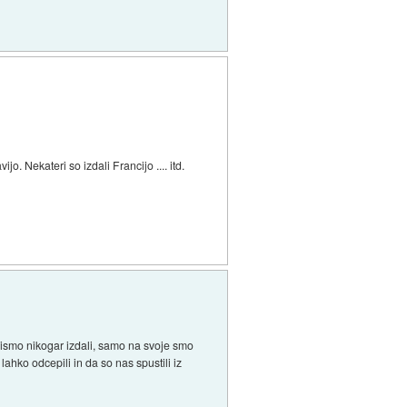
o. Nekateri so izdali Francijo .... itd.
nismo nikogar izdali, samo na svoje smo
ahko odcepili in da so nas spustili iz