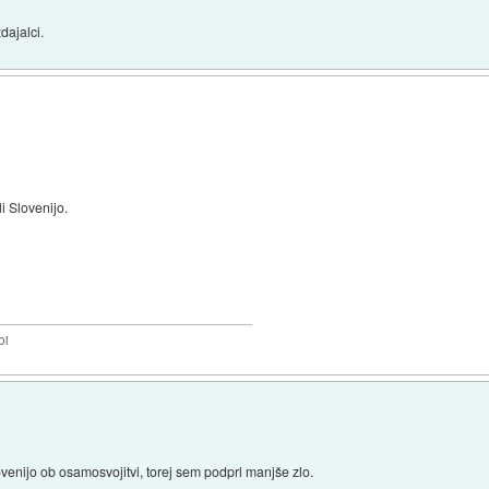
dajalci.
li Slovenijo.
bi
venijo ob osamosvojitvi, torej sem podprl manjše zlo.