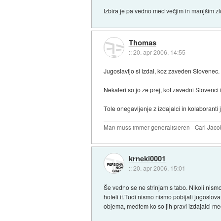
Izbira je pa vedno med večjim in manjšim z
Thomas
::
20. apr 2006, 14:55
Jugoslavijo si izdal, koz zaveden Slovenec.
Nekateri so jo že prej, kot zavedni Slovenci i
Tole onegavljenje z izdajalci in kolaboranti
Man muss immer generalisieren - Carl Jaco
krneki0001
::
20. apr 2006, 15:01
Še vedno se ne strinjam s tabo. Nikoli nism
hoteli it.Tudi nismo nismo pobijali jugoslov
objema, medtem ko so jih pravi izdajalci med 