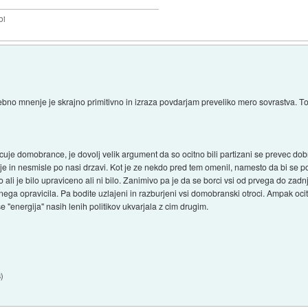
bi
bno mnenje je skrajno primitivno in izraza povdarjam preveliko mero sovrastva. To
icuje domobrance, je dovolj velik argument da so ocitno bili partizani se prevec do
je in nesmisle po nasi drzavi. Kot je ze nekdo pred tem omenil, namesto da bi se 
mo ali je bilo upraviceno ali ni bilo. Zanimivo pa je da se borci vsi od prvega do za
ga opravicila. Pa bodite uzlajeni in razburjeni vsi domobranski otroci. Ampak ocitno 
 se "energija" nasih lenih politikov ukvarjala z cim drugim.
8
)