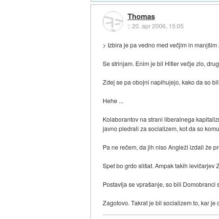
Thomas
::
20. apr 2006, 15:05
> Izbira je pa vedno med večjim in manjšim
Se strinjam. Enim je bil Hitler večje zlo, drugi
Zdej se pa obojni napihujejo, kako da so bili 
Hehe ...
Kolaborantov na strani liberalnega kapital
javno pledrali za socializem, kot da so komu
Pa ne rečem, da jih niso Angleži izdali že 
Spet bo grdo slišat. Ampak takih levičarjev 
Postavlja se vprašanje, so bili Domobranci 
Zagotovo. Takrat je bil socializem to, kar j