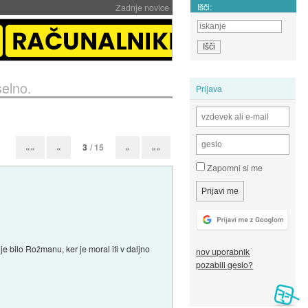
Išči:
Zadnje novice
elno.
Prijava
3
/ 15
««
«
»
»»
Zapomni si me
 je bilo Rožmanu, ker je moral iti v daljno
nov uporabnik
pozabili geslo?