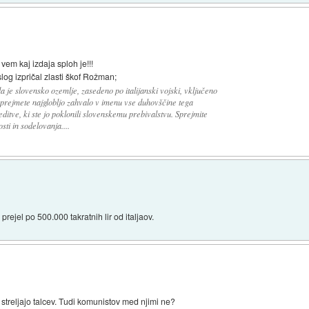
vem kaj izdaja sploh je!!!
slog izpričal zlasti škof Rožman;
 je slovensko ozemlje, zasedeno po italijanski vojski, vključeno
 sprejmete najglobljo zahvalo v imenu vse duhovščine tega
ditve, ki ste jo poklonili slovenskemu prebivalstvu. Sprejmite
ti in sodelovanja....
ejel po 500.000 takratnih lir od italjaov.
ne streljajo talcev. Tudi komunistov med njimi ne?