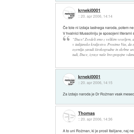
krneki0001
::
20. apr 2006, 14:14
Če tole ni izdaja lastnega naroda, potem ne 
V hvalnici Mussoliniju je sposojeni literarni 
“Duce! Zvedeli smo z velikim veseljem, da
v italijansko kraljestvo. Prosimo Vas, da
ozemlja zaradi širokogrudne in skrbne ure
tudi, Duce, izraze naše brezpogojne vdanos
krneki0001
::
20. apr 2006, 14:15
Za izdajo naroda je Dr Rožman vsak mesec pr
Thomas
::
20. apr 2006, 14:36
A to uni Rožman, ki je prosil Italijane, naj 