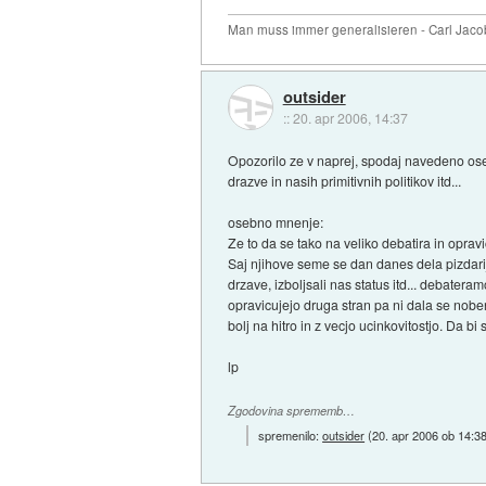
Man muss immer generalisieren - Carl Jaco
outsider
::
20. apr 2006, 14:37
Opozorilo ze v naprej, spodaj navedeno ose
drazve in nasih primitivnih politikov itd...
osebno mnenje:
Ze to da se tako na veliko debatira in oprav
Saj njihove seme se dan danes dela pizdari
drzave, izboljsali nas status itd... debatera
opravicujejo druga stran pa ni dala se nobene
bolj na hitro in z vecjo ucinkovitostjo. Da bi
lp
Zgodovina sprememb…
spremenilo:
outsider
(
20. apr 2006 ob 14:3