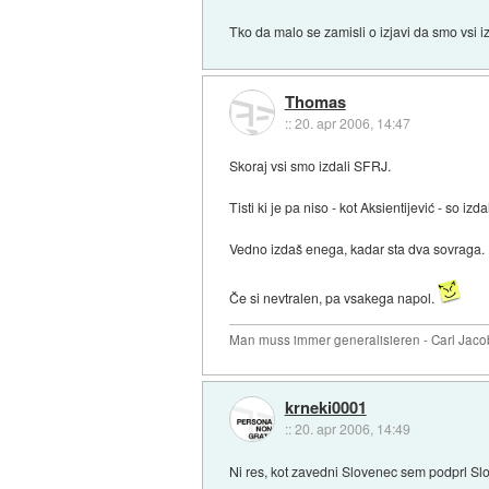
Tko da malo se zamisli o izjavi da smo vsi iz
Thomas
::
20. apr 2006, 14:47
Skoraj vsi smo izdali SFRJ.
Tisti ki je pa niso - kot Aksientijević - so izda
Vedno izdaš enega, kadar sta dva sovraga.
Če si nevtralen, pa vsakega napol.
Man muss immer generalisieren - Carl Jaco
krneki0001
::
20. apr 2006, 14:49
Ni res, kot zavedni Slovenec sem podprl Slo