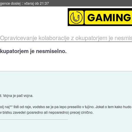
 umetne inteligence
::
včeraj ob 21:23
Opravicevanje kolaboracije z okupatorjem je nesmis
okupatorjem je nesmiselno.
d. Vojna je pač vojna.
olj naj** tisti od raje, vodstvo se je pa lepo preselilo v tujino. Jokat o tem kako hudo
 on v bistvu zavedel (posredno ali neposredno) precej cinično.