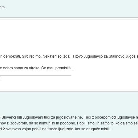
lom.
n demokrati. Sirc recimo. Nekateri so izdali Titovo Jugoslavijo za Stalinovo Jugoslavij
 je dobro samo za otroke. Če mau premisliš ...
bi
o Slovenci bili Jugoslovani tudi za jugoslovane ne. Tudi z odcepom od jugoslavije 
anov z izgovorom, da so komunisti in podobno. Pobili smo jih samo toliko da smo se l
2 svetovno vojno pobili na tisoče ljudi zato, ker so drugače mislili.