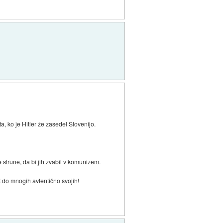
ta, ko je Hitler že zasedel Slovenijo.
e strune, da bi jih zvabil v komunizem.
t do mnogih avtentično svojih!