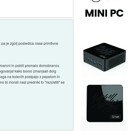
 pa je zgolj posledica nase primtivne
brosrcni in pobili premalo domobranov.
pogovarjal kako bomo zmanjsali dolg
dnjega na kolenih posipajo z pepelom in
bi morali nasi predniki to "razcistiti" se