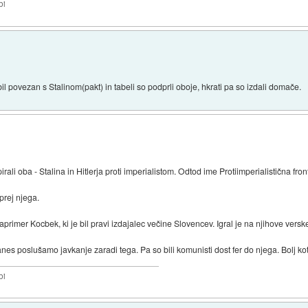
bi
 bil povezan s Stalinom(pakt) in tabeli so podprli oboje, hkrati pa so izdali domače.
pirali oba - Stalina in Hitlerja proti imperialistom. Odtod ime Protiimperialistična fron
 prej njega.
aprimer Kocbek, ki je bil pravi izdajalec večine Slovencev. Igral je na njihove versk
nes poslušamo javkanje zaradi tega. Pa so bili komunisti dost fer do njega. Bolj ko
bi