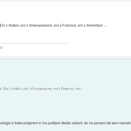
Eni z Arabci, eni z Greenpeacom, eni s Francozi, eni z Američani ...
bi
i. Eni z Arabci, eni z Greenpeacom, eni s Francozi, eni z
kolega iz Iraka podprem in mu pošljem škatlo zdravil, še ne pomeni da sem narodni