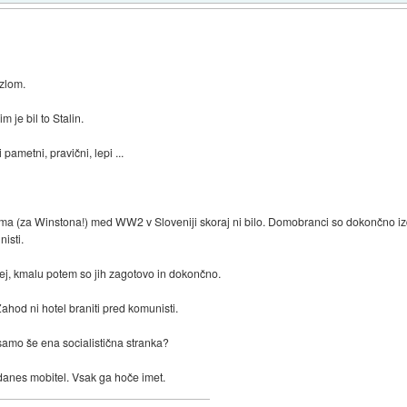
 zlom.
m je bil to Stalin.
pametni, pravični, lepi ...
izma (za Winstona!) med WW2 v Sloveniji skoraj ni bilo. Domobranci so dokončno i
nisti.
prej, kmalu potem so jih zagotovo in dokončno.
Zahod ni hotel braniti pred komunisti.
samo še ena socialistična stranka?
e danes mobitel. Vsak ga hoče imet.