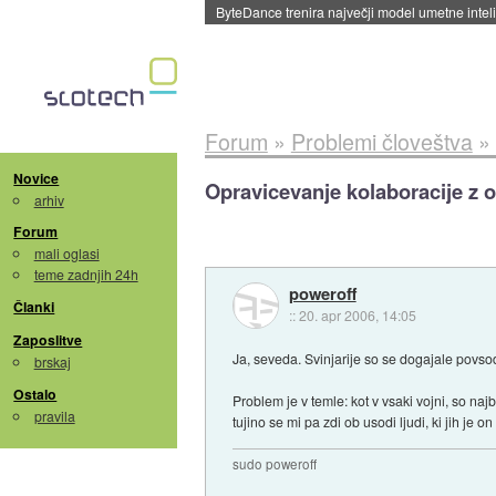
Spletne strani začele streči oglase za agente
Forum
»
Problemi človeštva
»
Novice
Opravicevanje kolaboracije z 
arhiv
Forum
mali oglasi
teme zadnjih 24h
poweroff
Članki
::
20. apr 2006, 14:05
Zaposlitve
Ja, seveda. Svinjarije so se dogajale povso
brskaj
Ostalo
Problem je v temle: kot v vsaki vojni, so najb
pravila
tujino se mi pa zdi ob usodi ljudi, ki jih je
sudo poweroff