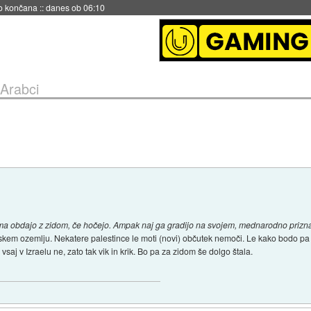
no končana
::
danes ob 06:10
Arabci
noma obdajo z zidom, če hočejo. Ampak naj ga gradijo na svojem, mednarodno priz
nskem ozemlju. Nekatere palestince le moti (novi) občutek nemoči. Le kako bodo pa z
vsaj v Izraelu ne, zato tak vik in krik. Bo pa za zidom še dolgo štala.