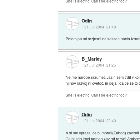
She is electric. Can i be electric too?
Odin
::
21. jul 2004, 21:19
Potem pa mi razjasni na kaksen nacin Izraelc
B_Marley
::
21. jul 2004, 21:25
Ne me narobe razumet. Jaz nisem trdil v kol
njihov razvoj ni cvetoč, in dejal, da ce se to
She is electric. Can i be electric too?
Odin
::
21. jul 2004, 22:40
A si me vprasal ce bi morali(Zahod) zavirat
Ce bi kdo imel namen zavirat razvoj Arabcev