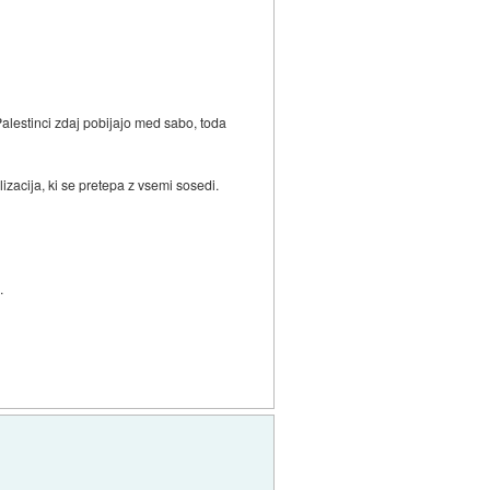
alestinci zdaj pobijajo med sabo, toda
acija, ki se pretepa z vsemi sosedi.
.