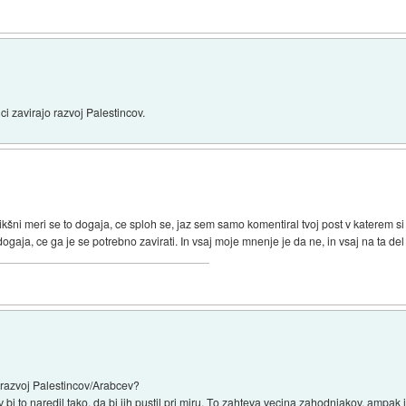
i zavirajo razvoj Palestincov.
ikšni meri se to dogaja, ce sploh se, jaz sem samo komentiral tvoj post v katerem s
 dogaja, ce ga je se potrebno zavirati. In vsaj moje mnenje je da ne, in vsaj na ta del
i razvoj Palestincov/Arabcev?
 bi to naredil tako, da bi jih pustil pri miru. To zahteva vecina zahodnjakov, amp