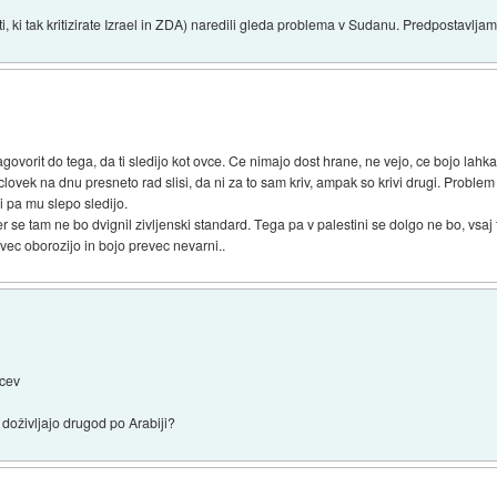
isti, ki tak kritizirate Izrael in ZDA) naredili gleda problema v Sudanu. Predpostavlj
agovorit do tega, da ti sledijo kot ovce. Ce nimajo dost hrane, ne vejo, ce bojo lahka
je clovek na dnu presneto rad slisi, da ni za to sam kriv, ampak so krivi drugi. Prob
ni pa mu slepo sledijo.
se tam ne bo dvignil zivljenski standard. Tega pa v palestini se dolgo ne bo, vsaj t
vec oborozijo in bojo prevec nevarni..
ncev
a doživljajo drugod po Arabiji?