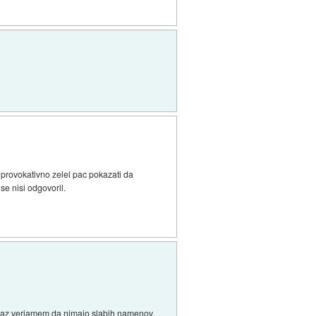
i provokativno zelel pac pokazati da
 se nisi odgovoril.
ak jaz verjamem da nimajo slabih namenov.