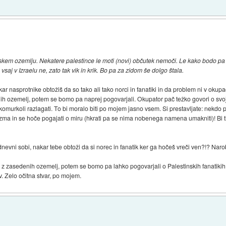
nskem ozemlju. Nekatere palestince le moti (novi) občutek nemoči. Le kako bodo pa z
vsaj v Izraelu ne, zato tak vik in krik. Bo pa za zidom še dolgo štala.
ar nasprotnike obtožiš da so tako ali tako norci in fanatiki in da problem ni v okupa
ih ozemelj, potem se bomo pa naprej pogovarjali. Okupator pač težko govori o svoji
 komurkoli razlagati. To bi moralo biti po mojem jasno vsem. Si prestavljate: nekdo
izma in se hoče pogajati o miru (hkrati pa se nima nobenega namena umakniti)! Bi ti p
dnevni sobi, nakar tebe obtoži da si norec in fanatik ker ga hočeš vreči ven?!? Naro
z zasedenih ozemelj, potem se bomo pa lahko pogovarjali o Palestinskih fanatikih, 
ev. Zelo očitna stvar, po mojem.