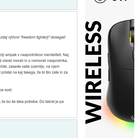
daj njihovi "freedom fighterji" dosegali
ciji ampak v nasprotnikovi mentaliteti. Naj
 visoki morali in o nemorali nasprotnika.
 pride, zasede vaše ozemlje, na njem
ristal na kaj takega, če bi šlo zate in za
be svet.
če bo še taka potreba. Do takrat je pa