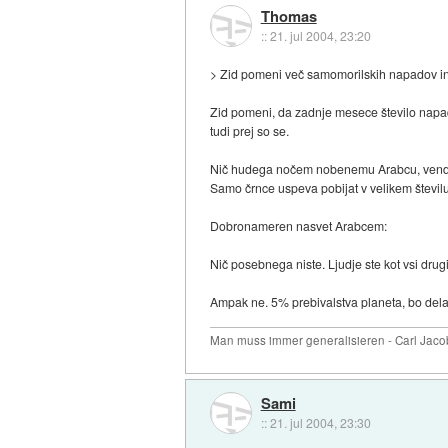
Thomas
::
21. jul 2004, 23:20
> Zid pomeni več samomorilskih napadov in v
Zid pomeni, da zadnje mesece število napado
tudi prej so se.
Nič hudega nočem nobenemu Arabcu, vendar m
Samo črnce uspeva pobijat v velikem številu,
Dobronameren nasvet Arabcem:
Nič posebnega niste. Ljudje ste kot vsi drugi,
Ampak ne. 5% prebivalstva planeta, bo dela
Man muss immer generalisieren - Carl Jaco
Sami
::
21. jul 2004, 23:30