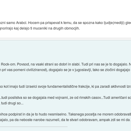
ozni samo Arabci. Hocem pa prispevat k temu, da se spozna kako ljudje(mediji) gl
orirajo kaj delajo ti muceniki na drugih obmocjih.
Rock-om. Povsod, na vsaki strani so dobri in slabi. Tudi pri nas se je to dogajalo. N
pri vas pomeni civiliziranost), dogajalo se je v jugoslaviji, tako se zločini dogajaj
o kot imajo tudi izraelci svoje fundamentalistične frakcije, ki pa zaradi aktivnosti Iz
o...tudi posilstva so se dogajala med vojnami, ze od rimskih casov...Tudi američani s
udi drugi so...
ihce podpirat in da je to hudo nesmiselno. Taksnega pocetja ne morem odobravati,
jalo, pa da neboste narobe razumeli, da te stvari odobravam, ampak zdi se mi da za