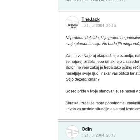
TheJack
::
21. jul 2004, 20:15
Ni problem del zidu, ki je grajen na palesti
svoje plemenite cilje. Ne bodo jih mogli več, 
Zanimivo. Najprej okupiraš tuje ozemlje, nak
se najprej Izraelci lepo umaknejo z zaseden
Sploh ne vem zakaj je treba tako očitno reč
naseljuje svoje ljudi, nakar vas obtoži fanat
tvojo deželo, cman?
Sosed pride v tvoje stanovanje, se naseli v 
Skratka, Izrael se mora popolnoma umakniti 
krivda za nastalo situacijo na strani Izraelc
Odin
::
21. jul 2004, 20:17