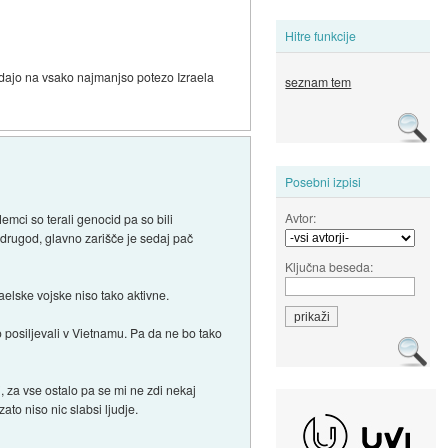
Hitre funkcije
edajo na vsako najmanjso potezo Izraela
seznam tem
Posebni izpisi
Avtor:
emci so terali genocid pa so bili
o drugod, glavno zarišče je sedaj pač
Ključna beseda:
raelske vojske niso tako aktivne.
o posiljevali v Vietnamu. Pa da ne bo tako
 za vse ostalo pa se mi ne zdi nekaj
to niso nic slabsi ljudje.