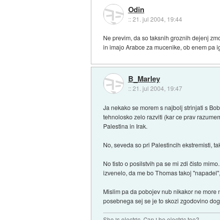
Odin
::
21. jul 2004, 19:44
Ne previm, da so taksnih groznih dejenj zm
in imajo Arabce za mucenike, ob enem pa ign
B_Marley
::
21. jul 2004, 19:47
Ja nekako se morem s najbolj strinjati s Bob 
tehnolosko zelo razviti (kar ce prav razumem 
Palestina in Irak.
No, seveda so pri Palestincih ekstremisti, tak
No tisto o posilstvih pa se mi zdi čisto mim
izvenelo, da me bo Thomas takoj "napadel", t
Mislim pa da pobojev nub nikakor ne more n
posebnega sej se je to skozi zgodovino doga
She is electric. Can i be electric too?