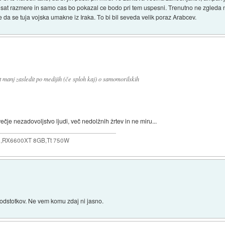
oljsat razmere in samo cas bo pokazal ce bodo pri tem uspesni. Trenutno ne zgleda 
se da se tuja vojska umakne iz Iraka. To bi bil seveda velik poraz Arabcev.
 manj zasledit po medijih (če sploh kaj) o samomorilskih
je nezadovoljstvo ljudi, več nedolžnih žrtev in ne miru...
,RX6600XT 8GB,Tt 750W
 odstotkov. Ne vem komu zdaj ni jasno.