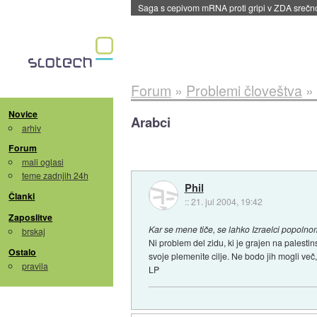
Saga s cepivom mRNA proti gripi v ZDA sreč
Forum
»
Problemi človeštva
»
Novice
Arabci
arhiv
Forum
mali oglasi
teme zadnjih 24h
Phil
Članki
::
21. jul 2004, 19:42
Zaposlitve
Kar se mene tiče, se lahko Izraelci popol
brskaj
Ni problem del zidu, ki je grajen na palesti
Ostalo
svoje plemenite cilje. Ne bodo jih mogli več, 
pravila
LP