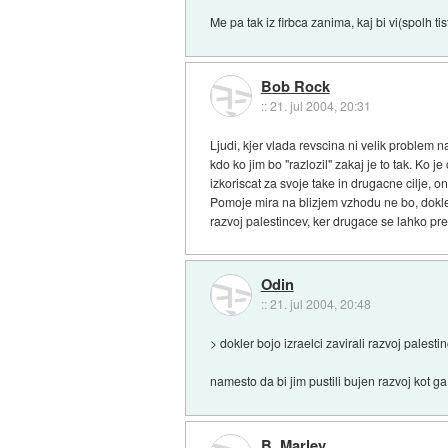
Me pa tak iz firbca zanima, kaj bi vi(spolh t
Bob Rock
::
21. jul 2004, 20:31
Ljudi, kjer vlada revscina ni velik problem n
kdo ko jim bo "razlozil" zakaj je to tak. Ko 
izkoriscat za svoje take in drugacne cilje, o
Pomoje mira na blizjem vzhodu ne bo, dokler 
razvoj palestincev, ker drugace se lahko pre
Odin
::
21. jul 2004, 20:48
> dokler bojo izraelci zavirali razvoj palesti
namesto da bi jim pustili bujen razvoj kot g
B_Marley