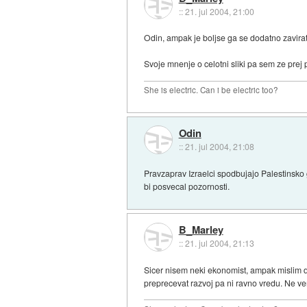
::
21. jul 2004, 21:00
Odin, ampak je boljse ga se dodatno zavirat
Svoje mnenje o celotni sliki pa sem ze prej
She is electric. Can i be electric too?
Odin
::
21. jul 2004, 21:08
Pravzaprav Izraelci spodbujajo Palestinsko g
bi posvecal pozornosti.
B_Marley
::
21. jul 2004, 21:13
Sicer nisem neki ekonomist, ampak mislim d
preprecevat razvoj pa ni ravno vredu. Ne vem