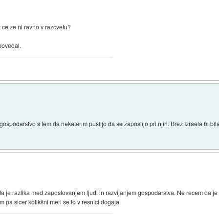
 ce ze ni ravno v razcvetu?
 povedal.
ospodarstvo s tem da nekaterim pustijo da se zaposlijo pri njih. Brez Izraela bi bil
a je razlika med zaposlovanjem ljudi in razvijanjem gospodarstva. Ne recem da je
 pa sicer kolikšni meri se to v resnici dogaja.