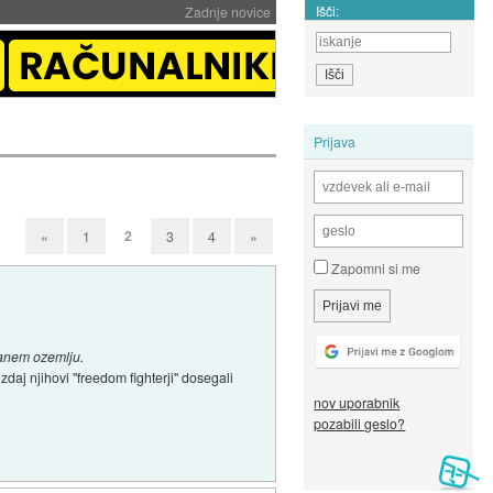
Išči:
Zadnje novice
Prijava
2
«
1
3
4
»
Zapomni si me
nanem ozemlju.
daj njihovi "freedom fighterji" dosegali
nov uporabnik
pozabili geslo?