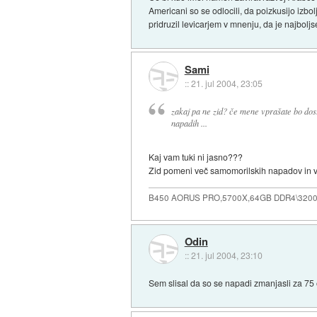
Americani so se odlocili, da poizkusijo izb
pridruzil levicarjem v mnenju, da je najbolj
Sami
::
21. jul 2004, 23:05
zakaj pa ne zid? če mene vprašate bo dost
napadih ...
Kaj vam tuki ni jasno???
Zid pomeni več samomorilskih napadov in več
B450 AORUS PRO,5700X,64GB DDR4\3200
Odin
::
21. jul 2004, 23:10
Sem slisal da so se napadi zmanjasli za 75