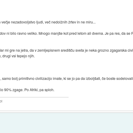
ečje nezadovoljstvo ljudi, več nedolžnih žrtev in ne miru...
v ni bilo ravno veliko. Mnogo manjše kot pred letom ali dvema. Je pa res, da se P
i gre na jetra, da v zemljepisnem središču sveta je neka grozno zgagarska civiliz
 drugi vsi tepejo njih.
 samo bolj primitivno civilizacijo imate, ki se jo pa da izboljšati, če boste sodelovali
lo 90% zgage. Po Afriki, pa sploh.
bi