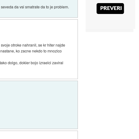
am seveda da vsi smatrate da to je problem.
 svoje otroke nahranil, se kr hiter najde
lem nastane, ko zacne nekdo to mnozico
ako dolgo, dokler bojo izraelci zaviral