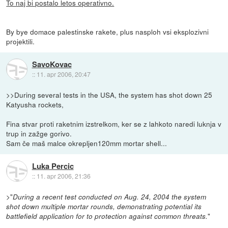
To naj bi postalo letos operativno.
By bye domace palestinske rakete, plus nasploh vsi eksplozivni
projektili.
SavoKovac
::
11. apr 2006, 20:47
>>During several tests in the USA, the system has shot down 25
Katyusha rockets,
Fina stvar proti raketnim izstrelkom, ker se z lahkoto naredi luknja v
trup in zažge gorivo.
Sam če maš malce okrepljen120mm mortar shell...
Luka Percic
::
11. apr 2006, 21:36
>"
During a recent test conducted on Aug. 24, 2004 the system
shot down multiple mortar rounds, demonstrating potential its
"
battlefield application for to protection against common threats.