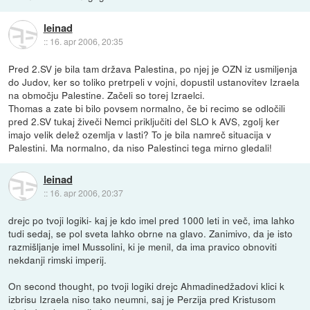
leinad
::
16. apr 2006, 20:35
Pred 2.SV je bila tam država Palestina, po njej je OZN iz usmiljenja
do Judov, ker so toliko pretrpeli v vojni, dopustil ustanovitev Izraela
na območju Palestine. Začeli so torej Izraelci.
Thomas a zate bi bilo povsem normalno, če bi recimo se odločili
pred 2.SV tukaj živeči Nemci priključiti del SLO k AVS, zgolj ker
imajo velik delež ozemlja v lasti? To je bila namreč situacija v
Palestini. Ma normalno, da niso Palestinci tega mirno gledali!
leinad
::
16. apr 2006, 20:37
drejc po tvoji logiki- kaj je kdo imel pred 1000 leti in več, ima lahko
tudi sedaj, se pol sveta lahko obrne na glavo. Zanimivo, da je isto
razmišljanje imel Mussolini, ki je menil, da ima pravico obnoviti
nekdanji rimski imperij.
On second thought, po tvoji logiki drejc Ahmadinedžadovi klici k
izbrisu Izraela niso tako neumni, saj je Perzija pred Kristusom