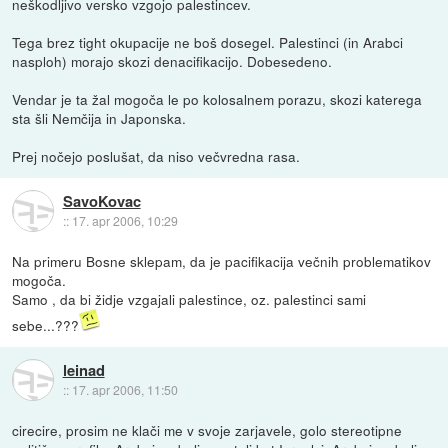
neškodljivo versko vzgojo palestincev.
Tega brez tight okupacije ne boš dosegel. Palestinci (in Arabci
nasploh) morajo skozi denacifikacijo. Dobesedeno.
Vendar je ta žal mogoča le po kolosalnem porazu, skozi katerega
sta šli Nemčija in Japonska.
Prej nočejo poslušat, da niso večvredna rasa.
SavoKovac
::
17. apr 2006, 10:29
Na primeru Bosne sklepam, da je pacifikacija večnih problematikov
mogoča.
Samo , da bi židje vzgajali palestince, oz. palestinci sami
sebe...???
leinad
::
17. apr 2006, 11:50
cirecire, prosim ne klači me v svoje zarjavele, golo stereotipne