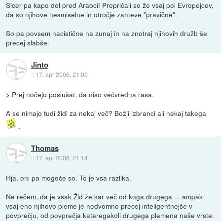
Sicer pa kapo dol pred Arabci! Prepričali so že vsaj pol Evropejcev,
da so njihove nesmiselne in otročje zahteve "pravične".
So pa povsem nacistične na zunaj in na znotraj njihovih družb še
precej slabše.
Jinto
::
17. apr 2006, 21:00
> Prej nočejo poslušat, da niso večvredna rasa.
A se nimajo tudi židi za nekaj več? Božji izbranci ali nekaj takega
.
Thomas
::
17. apr 2006, 21:14
Hja, oni pa mogoče so. To je vsa razlika.
Ne rečem, da je vsak Žid že kar več od koga drugega ... ampak
vsaj eno njihovo pleme je nedvomno precej inteligentnejše v
povprečju, od povprečja kateregakoli drugega plemena naše vrste.