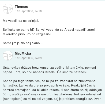
Thomas
::
13. apr 2006, 14:18
Me veseli, da se strinjaš.
Sej kako se pa ne bi? Sej vsi vedo, da so Arabci napadli Izrael
takorekoč prvo uro po razglasitvi.
Samo jim je šlo bolj slabo ...
MadMicka
::
13. apr 2006, 14:39
Ustanovitev države brez konsenza večine, ki tam živijo, pomeni
napad. Torej so prvi napadli Izraelci. Če smo že natančni.
Kar se pa tega tanka tiče, se mi pa zdi zaenkrat še znanstvena
fantastika. Lahko da gre za prvoaprilsko šalo. Reakcijski čas je
namreč premajhen, da bi lahko raketo, ki npr. štarta na cilj oddaljen
50 m, uničil pravočasno z nasprotnim iztrelkom. Tud nek udarni val
(npr. toplotni) se mi ne zdi verjetn, saj je problem energija oz. izvor.