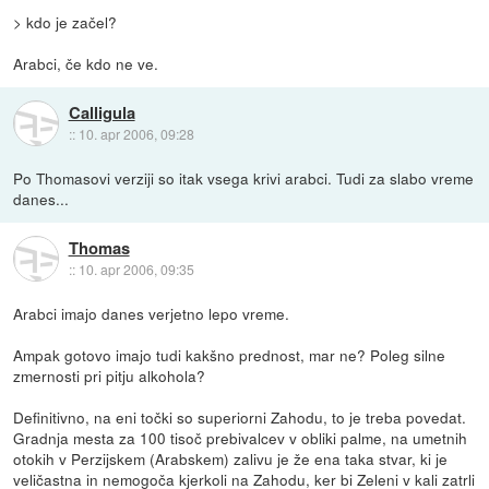
> kdo je začel?
Arabci, če kdo ne ve.
Calligula
::
10. apr 2006, 09:28
Po Thomasovi verziji so itak vsega krivi arabci. Tudi za slabo vreme
danes...
Thomas
::
10. apr 2006, 09:35
Arabci imajo danes verjetno lepo vreme.
Ampak gotovo imajo tudi kakšno prednost, mar ne? Poleg silne
zmernosti pri pitju alkohola?
Definitivno, na eni točki so superiorni Zahodu, to je treba povedat.
Gradnja mesta za 100 tisoč prebivalcev v obliki palme, na umetnih
otokih v Perzijskem (Arabskem) zalivu je že ena taka stvar, ki je
veličastna in nemogoča kjerkoli na Zahodu, ker bi Zeleni v kali zatrli