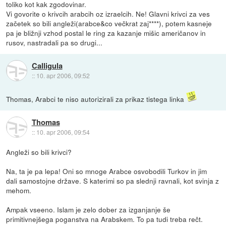
toliko kot kak zgodovinar.
Vi govorite o krivcih arabcih oz izraelcih. Ne! Glavni krivci za ves
začetek so bili angleži(arabce&co večkrat zaj****), potem kasneje
pa je bližnji vzhod postal le ring za kazanje mišic američanov in
rusov, nastradali pa so drugi...
Calligula
::
10. apr 2006, 09:52
Thomas, Arabci te niso autorizirali za prikaz tistega linka
Thomas
::
10. apr 2006, 09:54
Angleži so bili krivci?
Na, ta je pa lepa! Oni so mnoge Arabce osvobodili Turkov in jim
dali samostojne države. S katerimi so pa slednji ravnali, kot svinja z
mehom.
Ampak vseeno. Islam je zelo dober za izganjanje še
primitivnejšega poganstva na Arabskem. To pa tudi treba rečt.