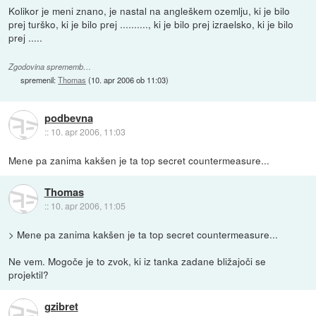
Kolikor je meni znano, je nastal na angleškem ozemlju, ki je bilo
prej turško, ki je bilo prej .........., ki je bilo prej izraelsko, ki je bilo
prej .....
Zgodovina sprememb…
spremenil:
Thomas
(
10. apr 2006 ob 11:03
)
podbevna
::
10. apr 2006, 11:03
Mene pa zanima kakšen je ta top secret countermeasure...
Thomas
::
10. apr 2006, 11:05
> Mene pa zanima kakšen je ta top secret countermeasure...
Ne vem. Mogoče je to zvok, ki iz tanka zadane bližajoči se
projektil?
gzibret