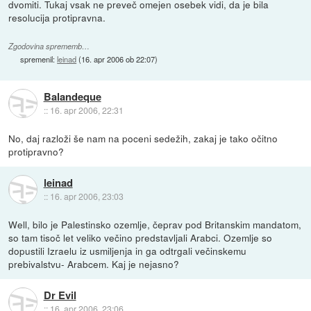
dvomiti. Tukaj vsak ne preveč omejen osebek vidi, da je bila
resolucija protipravna.
Zgodovina sprememb…
spremenil:
leinad
(
16. apr 2006 ob 22:07
)
Balandeque
::
16. apr 2006, 22:31
No, daj razloži še nam na poceni sedežih, zakaj je tako očitno
protipravno?
leinad
::
16. apr 2006, 23:03
Well, bilo je Palestinsko ozemlje, čeprav pod Britanskim mandatom,
so tam tisoč let veliko večino predstavljali Arabci. Ozemlje so
dopustili Izraelu iz usmiljenja in ga odtrgali večinskemu
prebivalstvu- Arabcem. Kaj je nejasno?
Dr Evil
::
16. apr 2006, 23:06