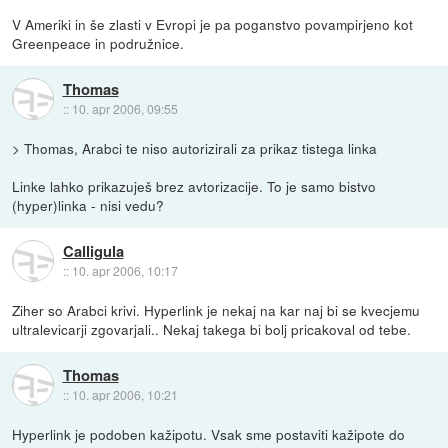
V Ameriki in še zlasti v Evropi je pa poganstvo povampirjeno kot
Greenpeace in podružnice.
Thomas
::
10. apr 2006, 09:55
> Thomas, Arabci te niso autorizirali za prikaz tistega linka
Linke lahko prikazuješ brez avtorizacije. To je samo bistvo
(hyper)linka - nisi vedu?
Calligula
::
10. apr 2006, 10:17
Ziher so Arabci krivi. Hyperlink je nekaj na kar naj bi se kvecjemu
ultralevicarji zgovarjali.. Nekaj takega bi bolj pricakoval od tebe.
Thomas
::
10. apr 2006, 10:21
Hyperlink je podoben kažipotu. Vsak sme postaviti kažipote do