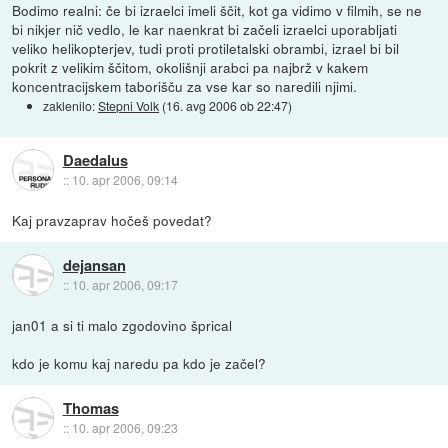
Bodimo realni: če bi izraelci imeli ščit, kot ga vidimo v filmih, se ne
bi nikjer nič vedlo, le kar naenkrat bi začeli izraelci uporabljati
veliko helikopterjev, tudi proti protiletalski obrambi, izrael bi bil
pokrit z velikim ščitom, okolišnji arabci pa najbrž v kakem
koncentracijskem taborišču za vse kar so naredili njimi.
zaklenilo:
Stepni Volk
(
16. avg 2006 ob 22:47
)
Daedalus
::
10. apr 2006, 09:14
Kaj pravzaprav hočeš povedat?
dejansan
::
10. apr 2006, 09:17
jan01 a si ti malo zgodovino šprical
kdo je komu kaj naredu pa kdo je začel?
Thomas
::
10. apr 2006, 09:23