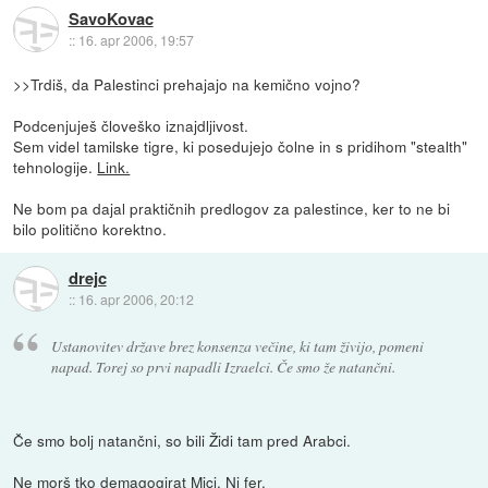
SavoKovac
::
16. apr 2006, 19:57
>>Trdiš, da Palestinci prehajajo na kemično vojno?
Podcenjuješ človeško iznajdljivost.
Sem videl tamilske tigre, ki posedujejo čolne in s pridihom "stealth"
tehnologije.
Link.
Ne bom pa dajal praktičnih predlogov za palestince, ker to ne bi
bilo politično korektno.
drejc
::
16. apr 2006, 20:12
Ustanovitev države brez konsenza večine, ki tam živijo, pomeni
napad. Torej so prvi napadli Izraelci. Če smo že natančni.
Če smo bolj natančni, so bili Židi tam pred Arabci.
Ne morš tko demagogirat Mici. Ni fer.