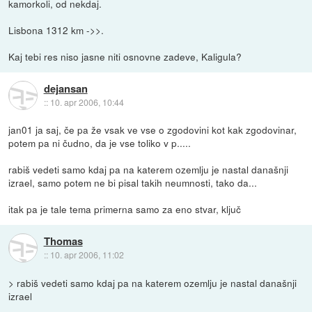
kamorkoli, od nekdaj.
Lisbona 1312 km ->>.
Kaj tebi res niso jasne niti osnovne zadeve, Kaligula?
dejansan
::
10. apr 2006, 10:44
jan01 ja saj, če pa že vsak ve vse o zgodovini kot kak zgodovinar,
potem pa ni čudno, da je vse toliko v p.....
rabiš vedeti samo kdaj pa na katerem ozemlju je nastal današnji
izrael, samo potem ne bi pisal takih neumnosti, tako da...
itak pa je tale tema primerna samo za eno stvar, ključ
Thomas
::
10. apr 2006, 11:02
> rabiš vedeti samo kdaj pa na katerem ozemlju je nastal današnji
izrael