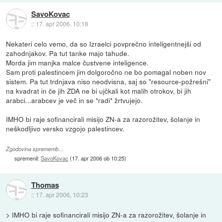
SavoKovac
::
17. apr 2006, 10:18
Nekateri celo vemo, da so Izraelci povprečno inteligentnejši od
zahodnjakov. Pa tut tanke majo tahude.
Morda jim manjka malce čustvene inteligence.
Sam proti palestincem jim dolgoročno ne bo pomagal noben nov
sistem. Pa tut trdnjava niso neodvisna, saj so "resource-požrešni"
na kvadrat in če jih ZDA ne bi ujčkali kot malih otrokov, bi jih
arabci...arabcev je več in se *radi* žrtvujejo.
IMHO bi raje sofinancirali misijo ZN-a za razorožitev, šolanje in
neškodljivo versko vzgojo palestincev.
Zgodovina sprememb…
spremenil:
SavoKovac
(
17. apr 2006 ob 10:25
)
Thomas
::
17. apr 2006, 10:23
> IMHO bi raje sofinancirali misijo ZN-a za razorožitev, šolanje in