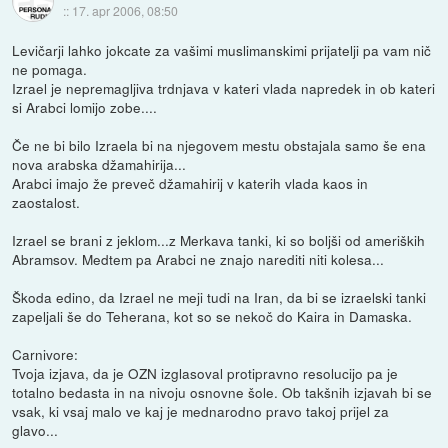
::
17. apr 2006, 08:50
Levičarji lahko jokcate za vašimi muslimanskimi prijatelji pa vam nič
ne pomaga.
Izrael je nepremagljiva trdnjava v kateri vlada napredek in ob kateri
si Arabci lomijo zobe....
Če ne bi bilo Izraela bi na njegovem mestu obstajala samo še ena
nova arabska džamahirija...
Arabci imajo že preveč džamahirij v katerih vlada kaos in
zaostalost.
Izrael se brani z jeklom...z Merkava tanki, ki so boljši od ameriških
Abramsov. Medtem pa Arabci ne znajo narediti niti kolesa...
Škoda edino, da Izrael ne meji tudi na Iran, da bi se izraelski tanki
zapeljali še do Teherana, kot so se nekoč do Kaira in Damaska.
Carnivore:
Tvoja izjava, da je OZN izglasoval protipravno resolucijo pa je
totalno bedasta in na nivoju osnovne šole. Ob takšnih izjavah bi se
vsak, ki vsaj malo ve kaj je mednarodno pravo takoj prijel za
glavo...