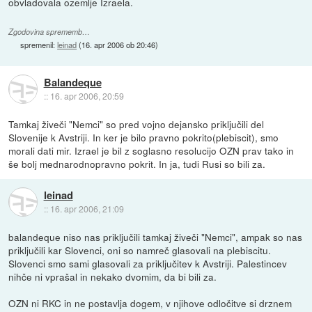
obvladovala ozemlje Izraela.
Zgodovina sprememb…
spremenil:
leinad
(
16. apr 2006 ob 20:46
)
Balandeque
::
16. apr 2006, 20:59
Tamkaj živeči "Nemci" so pred vojno dejansko priključili del
Slovenije k Avstriji. In ker je bilo pravno pokrito(plebiscit), smo
morali dati mir. Izrael je bil z soglasno resolucijo OZN prav tako in
še bolj mednarodnopravno pokrit. In ja, tudi Rusi so bili za.
leinad
::
16. apr 2006, 21:09
balandeque niso nas priključili tamkaj živeči "Nemci", ampak so nas
priključili kar Slovenci, oni so namreč glasovali na plebiscitu.
Slovenci smo sami glasovali za priključitev k Avstriji. Palestincev
nihče ni vprašal in nekako dvomim, da bi bili za.
OZN ni RKC in ne postavlja dogem, v njihove odločitve si drznem