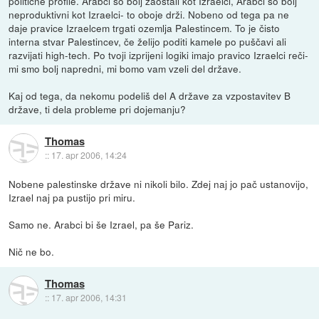
politične profile. Arabci so bolj zaostali kot Izraelci, Arabci so bolj
neproduktivni kot Izraelci- to oboje drži. Nobeno od tega pa ne
daje pravice Izraelcem trgati ozemlja Palestincem. To je čisto
interna stvar Palestincev, če želijo poditi kamele po puščavi ali
razvijati high-tech. Po tvoji izprijeni logiki imajo pravico Izraelci reči-
mi smo bolj napredni, mi bomo vam vzeli del države.
Kaj od tega, da nekomu podeliš del A države za vzpostavitev B
države, ti dela probleme pri dojemanju?
Thomas
::
17. apr 2006, 14:24
Nobene palestinske države ni nikoli bilo. Zdej naj jo pač ustanovijo,
Izrael naj pa pustijo pri miru.
Samo ne. Arabci bi še Izrael, pa še Pariz.
Nič ne bo.
Thomas
::
17. apr 2006, 14:31