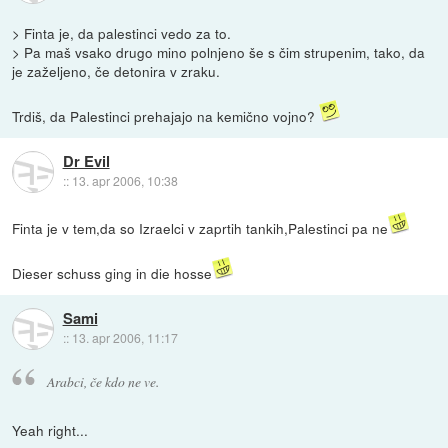
> Finta je, da palestinci vedo za to.
> Pa maš vsako drugo mino polnjeno še s čim strupenim, tako, da
je zaželjeno, če detonira v zraku.
Trdiš, da Palestinci prehajajo na kemično vojno?
Dr Evil
::
13. apr 2006, 10:38
Finta je v tem,da so Izraelci v zaprtih tankih,Palestinci pa ne
Dieser schuss ging in die hosse
Sami
::
13. apr 2006, 11:17
Arabci, če kdo ne ve.
Yeah right...