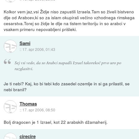
Kolkor vem jaz,vsi Židje niso zapustili Izraela.Tam so živeli bistveno
dlje od Arabcev,ki so za islam okupirali večino vzhodnega rimskega
cesarstva.Torej so židje le dlje na tistem teritoriju in so arabci v
vsakem primeru nepovabljeni prišleki.
Sami
::
17. apr 2006, 01:43
Sej vsi vedo, da so Arabci napadli Izrael takorekoč prvo uro po
razglasitvi.
Je ti nebi? Kaj, ko bi tebi kdo zasedel ozemlje in si ga prilastil, se
nebi branil?
Thomas
::
17. apr 2006, 08:50
Bolj dragocen je 1 Izrael, kot 22 arabskih džamaherij.
cirecire