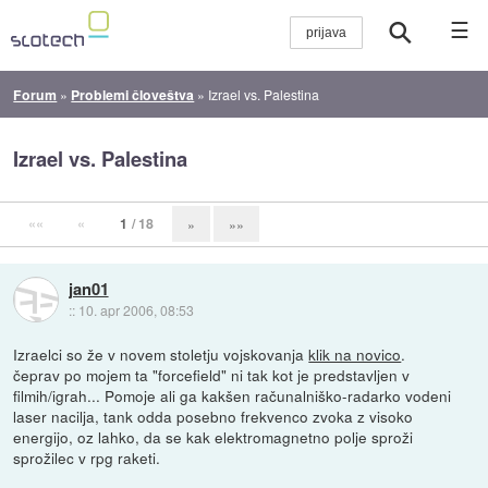
☰
Forum
»
Problemi človeštva
»
Izrael vs. Palestina
Izrael vs. Palestina
««
«
1
/ 18
»
»»
jan01
::
10. apr 2006, 08:53
Izraelci so že v novem stoletju vojskovanja
klik na novico
.
čeprav po mojem ta "forcefield" ni tak kot je predstavljen v
filmih/igrah... Pomoje ali ga kakšen računalniško-radarko vodeni
laser nacilja, tank odda posebno frekvenco zvoka z visoko
energijo, oz lahko, da se kak elektromagnetno polje sproži
sprožilec v rpg raketi.