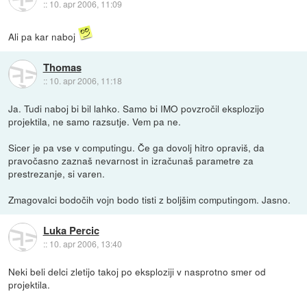
::
10. apr 2006, 11:09
Ali pa kar naboj
Thomas
::
10. apr 2006, 11:18
Ja. Tudi naboj bi bil lahko. Samo bi IMO povzročil eksplozijo
projektila, ne samo razsutje. Vem pa ne.
Sicer je pa vse v computingu. Če ga dovolj hitro opraviš, da
pravočasno zaznaš nevarnost in izračunaš parametre za
prestrezanje, si varen.
Zmagovalci bodočih vojn bodo tisti z boljšim computingom. Jasno.
Luka Percic
::
10. apr 2006, 13:40
Neki beli delci zletijo takoj po eksploziji v nasprotno smer od
projektila.