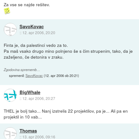
Za vse se najde rešitev.
SavoKovac
::
12. apr 2006, 20:20
Finta je, da palestinci vedo za to.
Pa maš vsako drugo mino polnjeno še s čim strupenim, tako, da je
zaželjeno, če detonira v zraku.
Zgodovina sprememb…
spremenil:
SavoKovac
(
12. apr 2006 ob 20:21
)
BigWhale
::
12. apr 2006, 20:27
THEL je bolj tako... Nanj izstrelis 22 projektilov, pa je... Ali pa en
projektil in 10 vab...
Thomas
::
13. apr 2006, 09:16