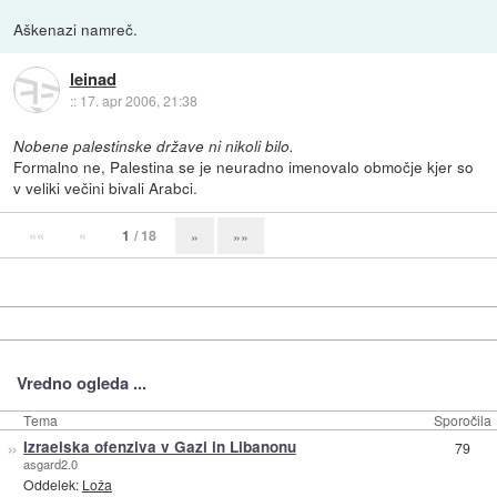
Aškenazi namreč.
leinad
::
17. apr 2006, 21:38
Nobene palestinske države ni nikoli bilo.
Formalno ne, Palestina se je neuradno imenovalo območje kjer so
v veliki večini bivali Arabci.
««
«
1
/ 18
»
»»
Vredno ogleda ...
Tema
Sporočila
»
Izraelska ofenziva v Gazi in Libanonu
79
asgard2.0
Oddelek:
Loža