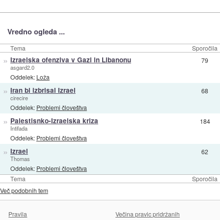
Vredno ogleda ...
Tema
Sporočila
»
Izraelska ofenziva v Gazi in Libanonu
79
asgard2.0
Oddelek:
Loža
»
Iran bi izbrisal Izrael
68
cirecire
Oddelek:
Problemi človeštva
»
Palestisnko-Izraelska kriza
184
Intifada
Oddelek:
Problemi človeštva
»
Izrael
62
Thomas
Oddelek:
Problemi človeštva
Tema
Sporočila
Več podobnih tem
Pravila
Večina pravic pridržanih