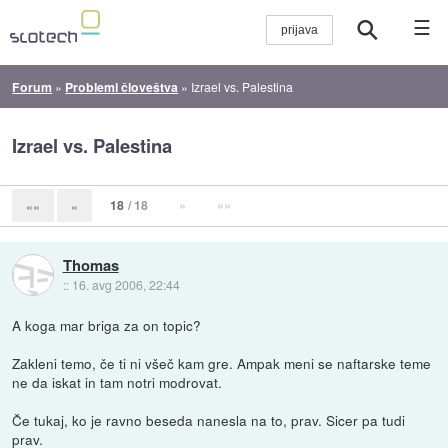
☰
Forum
»
Problemi človeštva
»
Izrael vs. Palestina
Izrael vs. Palestina
18
/ 18
»
»»
««
«
Thomas
::
16. avg 2006, 22:44
A koga mar briga za on topic?
Zakleni temo, če ti ni všeč kam gre. Ampak meni se naftarske teme
ne da iskat in tam notri modrovat.
Če tukaj, ko je ravno beseda nanesla na to, prav. Sicer pa tudi
prav.