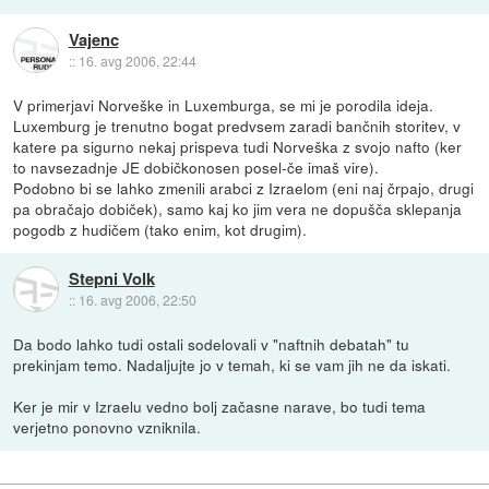
Vajenc
::
16. avg 2006, 22:44
V primerjavi Norveške in Luxemburga, se mi je porodila ideja.
Luxemburg je trenutno bogat predvsem zaradi bančnih storitev, v
katere pa sigurno nekaj prispeva tudi Norveška z svojo nafto (ker
to navsezadnje JE dobičkonosen posel-če imaš vire).
Podobno bi se lahko zmenili arabci z Izraelom (eni naj črpajo, drugi
pa obračajo dobiček), samo kaj ko jim vera ne dopušča sklepanja
pogodb z hudičem (tako enim, kot drugim).
Stepni Volk
::
16. avg 2006, 22:50
Da bodo lahko tudi ostali sodelovali v "naftnih debatah" tu
prekinjam temo. Nadaljujte jo v temah, ki se vam jih ne da iskati.
Ker je mir v Izraelu vedno bolj začasne narave, bo tudi tema
verjetno ponovno vzniknila.