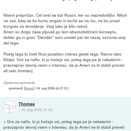
Nisem prepričan. Cel svet se bal Rusov, ker so nepredvidljivi. Nikoli
ne veš, kdaj se bo komu strgalo in ko/če se mu bo, ne bo prosil
kongres za dovoljenje. Vsaj tako je bilo nekoč.
Ameri so dolgo časa pljuvali po tem absolutističnem konceptu,
dokler ga ni gosn "Decider" sam uvedel par let nazaj, oziroma vsaj
del tega.
Poelg tega bi imeli Rusi poseben interes glede tega. Ravno tako
Kitajci. Gre za nafto, ki jo hočejo vsi, poleg tega pa je nekaterim -
pravzaprav skoraj vsem v interesu, da je Ameri ne bi dobili preveč
ali celo čimmanj.
Zgodovina sprememb…
spremenil:
Brane2
(
16. avg 2006 ob 21:01
)
Thomas
::
16. avg 2006, 21:04
> Gre za nafto, ki jo hočejo vsi, poleg tega pa je nekaterim -
pravzaprav skoraj vsem v interesu, da je Ameri ne bi dobili preveč