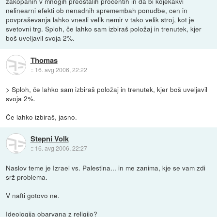
zakopanih v mnogih preostalih procentih in da bi kojekakvi
nelinearni efekti ob nenadnih spremembah ponudbe, cen in
povpraševanja lahko vnesli velik nemir v tako velik stroj, kot je
svetovni trg. Sploh, če lahko sam izbiraš položaj in trenutek, kjer
boš uveljavil svoja 2%.
Thomas
::
16. avg 2006, 22:22
> Sploh, če lahko sam izbiraš položaj in trenutek, kjer boš uveljavil
svoja 2%.
Če lahko izbiraš, jasno.
Stepni Volk
::
16. avg 2006, 22:27
Naslov teme je Izrael vs. Palestina... in me zanima, kje se vam zdi
srž problema.
V nafti gotovo ne.
Ideologija obarvana z religijo?