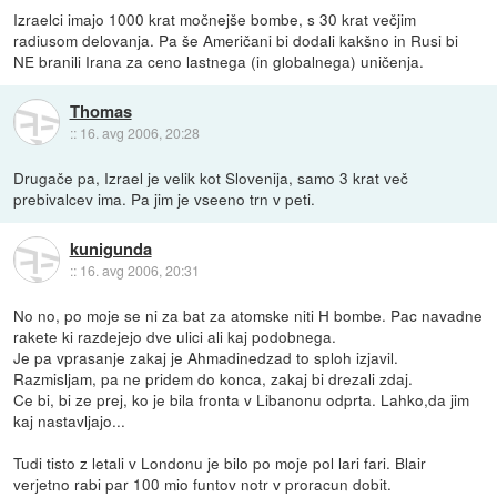
Izraelci imajo 1000 krat močnejše bombe, s 30 krat večjim
radiusom delovanja. Pa še Američani bi dodali kakšno in Rusi bi
NE branili Irana za ceno lastnega (in globalnega) uničenja.
Thomas
::
16. avg 2006, 20:28
Drugače pa, Izrael je velik kot Slovenija, samo 3 krat več
prebivalcev ima. Pa jim je vseeno trn v peti.
kunigunda
::
16. avg 2006, 20:31
No no, po moje se ni za bat za atomske niti H bombe. Pac navadne
rakete ki razdejejo dve ulici ali kaj podobnega.
Je pa vprasanje zakaj je Ahmadinedzad to sploh izjavil.
Razmisljam, pa ne pridem do konca, zakaj bi drezali zdaj.
Ce bi, bi ze prej, ko je bila fronta v Libanonu odprta. Lahko,da jim
kaj nastavljajo...
Tudi tisto z letali v Londonu je bilo po moje pol lari fari. Blair
verjetno rabi par 100 mio funtov notr v proracun dobit.