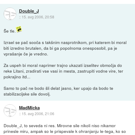
Double_J
::
15. avg 2006, 20:58
Še tle.
Izrael se pač sooča s takšnim nasprotnikom, pri katerem bi moral
biti izredno brutalen, da bi ga popolnoma onesposobil, pa je
vprašanje če je vredno.
Za uspeh bi moral naprimer trajno ukazati izselitev območja do
reke Litani, zradirati vse vasi in mesta, zastrupiti vodne vire, ter
pokrajino itd...
Samo to pač ne bodo šli delat jasno, ker upajo da bodo te
stabilizacijske sile dovolj.
MadMicka
::
15. avg 2006, 21:06
Double_J, to seveda ni res. Mirovne sile nikoli niso nikamor
prinesle miru, ampak so le prispevale k ohranjanju le-tega, ko so