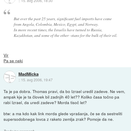
::
15. avg 2006, 18:30
But over the past 25 years, significant fuel imports have come
from Angola, Colombia, Mexico, Egypt, and Norway.
In more recent times, the Israelis have turned to Russia,
Kazakhstan, and some of the other -stans for the bulk of their oil.
Vir
Pa se neki
MadMicka
::
15. avg 2006, 19:47
Ta je pa dobra. Thomas pravi, da bo Izrael uredil zadeve. Ne vem,
ampak kje je ta človek bil zadnjih 40 let?? Koliko časa točno pa
rabi Izrael, da uredi zadeve? Morda tisoč let?
btw: a ma kdo kak link morda glede vprašanja, če se da sestreliti
supersodobnega lovca z raketo zemlja zrak? Pomoje da ne.