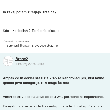
In zakaj potem streljajo Izraelce?
Kdo - Hezbollah ? Territorrial dispute.
Zgodovina sprememb…
spremenil:
Brane2
(
16. avg 2006 ob 22:14
)
Brane2
::
16. avg 2006, 22:18
Ampak če in dokler sta tista 2% vse kar obvladuješ, nisi ravno
igralec prve kategorije. Niti druge še nisi.
Ameri so šli v Iraq natanko po tista 2%, posredno ali neposredno.
Pa mislim, da se ostali tudi zavedajo, da je tistih nekaj procentov