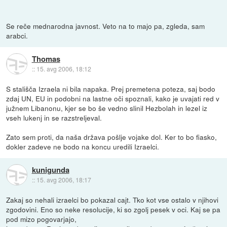
Se reče mednarodna javnost. Veto na to majo pa, zgleda, sam
arabci.
Thomas
::
15. avg 2006, 18:12
S stališča Izraela ni bila napaka. Prej premetena poteza, saj bodo
zdaj UN, EU in podobni na lastne oči spoznali, kako je uvajati red v
južnem Libanonu, kjer se bo še vedno slinil Hezbolah in lezel iz
vseh lukenj in se razstreljeval.
Zato sem proti, da naša država pošlje vojake dol. Ker to bo fiasko,
dokler zadeve ne bodo na koncu uredili Izraelci.
kunigunda
::
15. avg 2006, 18:17
Zakaj so nehali izraelci bo pokazal cajt. Tko kot vse ostalo v njihovi
zgodovini. Eno so neke resolucije, ki so zgolj pesek v oci. Kaj se pa
pod mizo pogovarjajo,