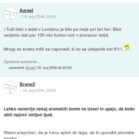
Azrael
::
16. avg 2006, 20:42
>Tudi tisto z letali v Londonu je bilo po moje pol lari fari. Blair
verjetno rabi par 100 mio funtov notr v proracun dobit.
Mnogi so enako trdili za napovedi, ki so se udejanile kot 9/11.
Zgodovina sprememb…
spremenil:
Azrael
(
16. avg 2006 ob 20:43
)
Brane2
::
16. avg 2006, 20:53
Lahko namerijo nekaj atomskih bomb na Izrael in upajo, da bodo
ubili največ milijon ljudi.
Nisem prepričan, da je Iranu sploh do tega, da bi uporabil atomske
bombe.