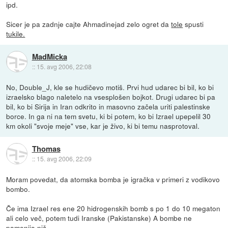
ipd.
Sicer je pa zadnje cajte Ahmadinejad zelo ogret da
tole
spusti
tukile.
MadMicka
::
15. avg 2006, 22:08
No, Double_J, kle se hudičevo motiš. Prvi hud udarec bi bil, ko bi
izraelsko blago naletelo na vsesplošen bojkot. Drugi udarec bi pa
bil, ko bi Sirija in Iran odkrito in masovno začela uriti palestinske
borce. In ga ni na tem svetu, ki bi potem, ko bi Izrael upepelil 30
km okoli "svoje meje" vse, kar je živo, ki bi temu nasprotoval.
Thomas
::
15. avg 2006, 22:09
Moram povedat, da atomska bomba je igračka v primeri z vodikovo
bombo.
Če ima Izrael res ene 20 hidrogenskih bomb s po 1 do 10 megaton
ali celo več, potem tudi Iranske (Pakistanske) A bombe ne
pomenijo nič.