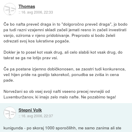
Thomas
::
16. avg 2006, 22:33
Če bo nafta preveč draga in to "dolgoročno preveč draga", jo bodo
pa tudi razni vzajemni skladi začeli jemati resno in začeli investirati
vanjo, oziroma v njeno pridobivanje. Preprosto si bodo želeli
odrezati svoj kos lukrativne pogače.
Dokler je to posel kot vsak drug, ali celo slabši kot vsak drug, do
takrat se ga ne lotijo prav vsi.
Če pa postane izjemno dobičkonosen, se zaostri tudi konkurenca,
več hijen pride na gostijo takorekoč, ponudba se zviša in cena
pade.
Norvežani so ob vsej svoji nafti vseeno precej revnejši od
Luxemburžanov, ki imajo zelo malo nafte. Ne pozabimo tega!
Stepni Volk
::
16. avg 2006, 22:37
kunigunda - po skoraj 1000 sporočilihh, me samo zanima ali ste