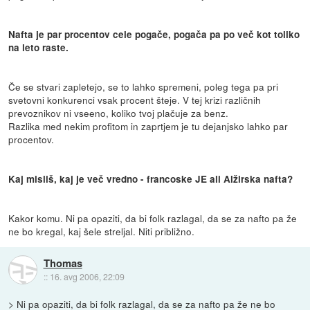
Nafta je par procentov cele pogače, pogača pa po več kot toliko
na leto raste.
Če se stvari zapletejo, se to lahko spremeni, poleg tega pa pri
svetovni konkurenci vsak procent šteje. V tej krizi različnih
prevoznikov ni vseeno, koliko tvoj plačuje za benz.
Razlika med nekim profitom in zaprtjem je tu dejanjsko lahko par
procentov.
Kaj misliš, kaj je več vredno - francoske JE ali Alžirska nafta?
Kakor komu. Ni pa opaziti, da bi folk razlagal, da se za nafto pa že
ne bo kregal, kaj šele streljal. Niti približno.
Thomas
::
16. avg 2006, 22:09
> Ni pa opaziti, da bi folk razlagal, da se za nafto pa že ne bo