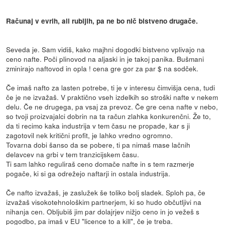
Računaj v evrih, ali rubljih, pa ne bo nič bistveno drugače.
Seveda je. Sam vidiš, kako majhni dogodki bistveno vplivajo na
ceno nafte. Poči plinovod na aljaski in je takoj panika. Bušmani
zminirajo naftovod in opla ! cena gre gor za par $ na sodček.
Če imaš nafto za lasten potrebe, ti je v interesu čimvišja cena, tudi
če je ne izvažaš. V praktično vseh izdelkih so stroški nafte v nekem
delu. Če ne drugega, pa vsaj za prevoz. Če gre cena nafte v nebo,
so tvoji proizvajalci dobrin na ta račun zlahka konkurenčni. Že to,
da ti recimo kaka industrija v tem času ne propade, kar s ji
zagotovil nek kritični profit, je lahko vredno ogromno.
Tovarna dobi šanso da se pobere, ti pa nimaš mase lačnih
delavcev na grbi v tem tranzicijskem času.
Ti sam lahko reguliraš ceno domače nafte in s tem razmerje
pogače, ki si ga odrežejo naftarji in ostala industrija.
Če nafto izvažaš, je zaslužek še toliko bolj sladek. Sploh pa, če
izvažaš visokotehnološkim partnerjem, ki so hudo občutljivi na
nihanja cen. Obljubiš jim par dolajrjev nižjo ceno in jo vežeš s
pogodbo, pa imaš v EU "licence to a kill", če je treba.