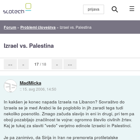
☰
Forum
»
Problemi človeštva
»
Izrael vs. Palestina
Izrael vs. Palestina
17
/ 18
««
«
»
»»
MadMicka
::
15. avg 2006, 14:50
In kakšen je konec napada Izraela na Libanon? Sovraštvo do
Izraela se je med Arabci le še poglobilo in jih zaradi tega tudi
nekoliko poenotilo. Zmago začuda slavijo in eni in drugi, pri tem pa
oboji pozabljajo značilnost te vojne: ogromno število civilnih žrtev.
Kaj je tukaj za slaviti "vedo" verjetno edinole Izraelci in Palestinci.
Je pa zanimivo, da Sirija in Iran ne premoreta protiletalske