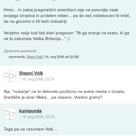
Hmm... in zakaj pragmatični američani raje ne posvojijo vsak
svojega Izraelca in problem rešen... pa še več nobelovcev bi imeli,
da ne govorim o Hi-tech industriji.
Verjetno velja tudi tisti stari pregovor: "Ni ga sranja na svetu, ki ga
ne bi zakuhala Velika Britanija..." :)
Zgodovina sprememb…
spremenilo:
Stepni Volk
(
16. avg 2006 ob 22:28
)
Stepni Volk
::
16. avg 2006, 22:31
Aja, "nukanje" ne bi delovalo pozitivno na sveta mesta v Izraelu.
Središče je sicer Meka... pa vseeno. Vredno greha?
kunigunda
::
16. avg 2006, 22:32
Tega pa ne razumem Volk....