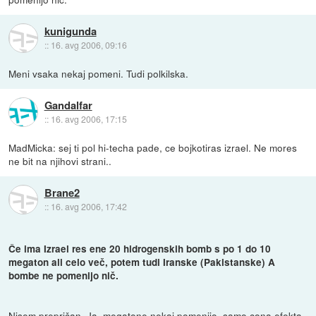
kunigunda
::
16. avg 2006, 09:16
Meni vsaka nekaj pomeni. Tudi polkilska.
Gandalfar
::
16. avg 2006, 17:15
MadMicka: sej ti pol hi-techa pade, ce bojkotiras izrael. Ne mores
ne bit na njihovi strani..
Brane2
::
16. avg 2006, 17:42
Če ima Izrael res ene 20 hidrogenskih bomb s po 1 do 10
megaton ali celo več, potem tudi Iranske (Pakistanske) A
bombe ne pomenijo nič.
Nisem prepričan. Ja, megatone nekaj pomenijo, samo cona efekta