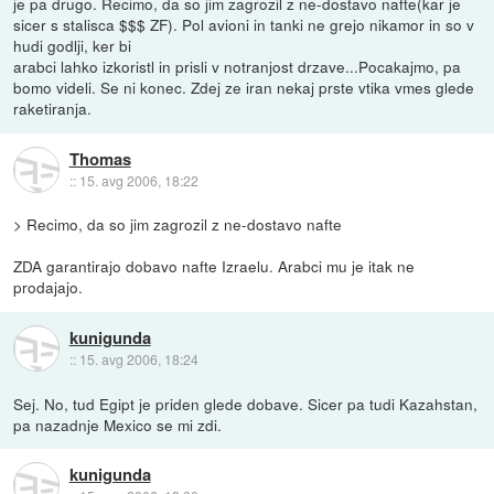
je pa drugo. Recimo, da so jim zagrozil z ne-dostavo nafte(kar je
sicer s stalisca $$$ ZF). Pol avioni in tanki ne grejo nikamor in so v
hudi godlji, ker bi
arabci lahko izkoristl in prisli v notranjost drzave...Pocakajmo, pa
bomo videli. Se ni konec. Zdej ze iran nekaj prste vtika vmes glede
raketiranja.
Thomas
::
15. avg 2006, 18:22
> Recimo, da so jim zagrozil z ne-dostavo nafte
ZDA garantirajo dobavo nafte Izraelu. Arabci mu je itak ne
prodajajo.
kunigunda
::
15. avg 2006, 18:24
Sej. No, tud Egipt je priden glede dobave. Sicer pa tudi Kazahstan,
pa nazadnje Mexico se mi zdi.
kunigunda