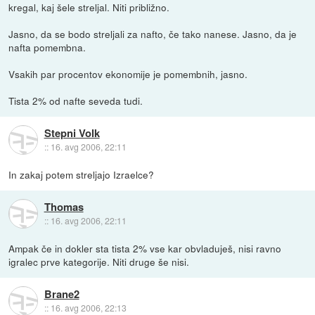
kregal, kaj šele streljal. Niti približno.
Jasno, da se bodo streljali za nafto, če tako nanese. Jasno, da je
nafta pomembna.
Vsakih par procentov ekonomije je pomembnih, jasno.
Tista 2% od nafte seveda tudi.
Stepni Volk
::
16. avg 2006, 22:11
In zakaj potem streljajo Izraelce?
Thomas
::
16. avg 2006, 22:11
Ampak če in dokler sta tista 2% vse kar obvladuješ, nisi ravno
igralec prve kategorije. Niti druge še nisi.
Brane2
::
16. avg 2006, 22:13