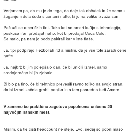
Verjamem pa, da mu je do tega, da daje tak občutek in že samo z
žuganjem dela čuda s cenami nafte, ki jo na veliko izvaža sam.
Pač uči se ameriških fint. Tako kot se ameri ku*ijo s tehnologijo,
poskuša iran prodajat nafto, kot bi prodajal Coca Colo.
Še malo, pa nam jo bodo pakirali kar v iste flaše.
Ja, tipi podpirajo Hezbollah itd a mislim, da je vse tole zaradi cene
nafte.
Ja, najbrž bi jim polepšalo dan, če bi uničili Izrael, samo
srednjeročno bi jih zjebalo.
Bi blo pa fino, če bi tehtnico prevesili ravno toliko na svojo stran,
da bi Izrael začela grabit panika in s tem posredno tudi Amere.
V zameno bo praktično zagotovo popolnoma uničeno 20
največjih iranskih mest.
Mislim, da tle čisti headcount ne šteje. Evo, sedaj so pobili maso