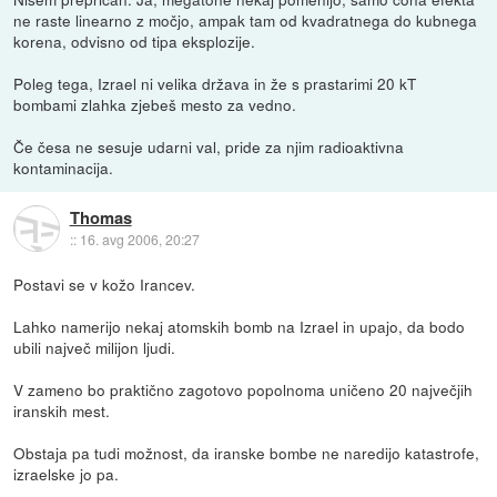
ne raste linearno z močjo, ampak tam od kvadratnega do kubnega
korena, odvisno od tipa eksplozije.
Poleg tega, Izrael ni velika država in že s prastarimi 20 kT
bombami zlahka zjebeš mesto za vedno.
Če česa ne sesuje udarni val, pride za njim radioaktivna
kontaminacija.
Thomas
::
16. avg 2006, 20:27
Postavi se v kožo Irancev.
Lahko namerijo nekaj atomskih bomb na Izrael in upajo, da bodo
ubili največ milijon ljudi.
V zameno bo praktično zagotovo popolnoma uničeno 20 največjih
iranskih mest.
Obstaja pa tudi možnost, da iranske bombe ne naredijo katastrofe,
izraelske jo pa.