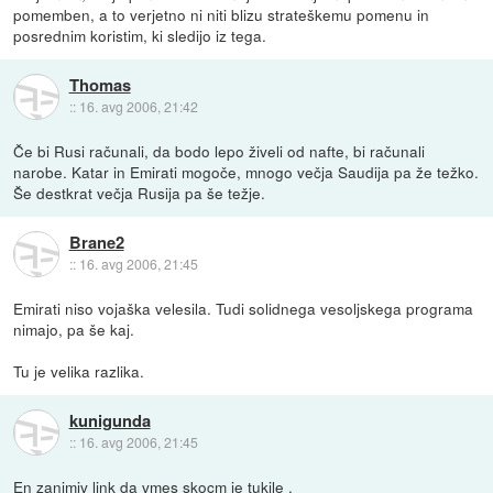
pomemben, a to verjetno ni niti blizu strateškemu pomenu in
posrednim koristim, ki sledijo iz tega.
Thomas
::
16. avg 2006, 21:42
Če bi Rusi računali, da bodo lepo živeli od nafte, bi računali
narobe. Katar in Emirati mogoče, mnogo večja Saudija pa že težko.
Še destkrat večja Rusija pa še težje.
Brane2
::
16. avg 2006, 21:45
Emirati niso vojaška velesila. Tudi solidnega vesoljskega programa
nimajo, pa še kaj.
Tu je velika razlika.
kunigunda
::
16. avg 2006, 21:45
En zanimiv link da vmes skocm je
tukile
.