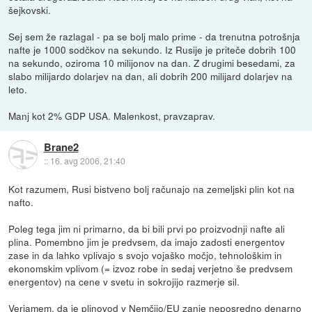
šejkovski.
Sej sem že razlagal - pa se bolj malo prime - da trenutna potrošnja
nafte je 1000 sodčkov na sekundo. Iz Rusije je priteče dobrih 100
na sekundo, oziroma 10 milijonov na dan. Z drugimi besedami, za
slabo milijardo dolarjev na dan, ali dobrih 200 milijard dolarjev na
leto.
Manj kot 2% GDP USA. Malenkost, pravzaprav.
Brane2
::
16. avg 2006, 21:40
Kot razumem, Rusi bistveno bolj računajo na zemeljski plin kot na
nafto.
Poleg tega jim ni primarno, da bi bili prvi po proizvodnji nafte ali
plina. Pomembno jim je predvsem, da imajo zadosti energentov
zase in da lahko vplivajo s svojo vojaško močjo, tehnološkim in
ekonomskim vplivom (= izvoz robe in sedaj verjetno še predvsem
energentov) na cene v svetu in sokrojijo razmerje sil.
Verjamem, da je plinovod v Nemčijo/EU zanje neposredno denarno