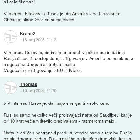
ali celo čimmanj.
V interesu Kitajcev in Rusov je, da Amerika lepo funkcionira.
Občasne slabe želje so samo ekces.
Brane2
::
16. avg 2006, 21:13
V interesu Rusov je, da imajo energenti visoko ceno in da ima
Rusija čimboljši dostop do njih. Trgovanje z Ameri je pomembno, a
mogoče na drugem ali tretjem mestu.
Mogoče je prej trgovanje z EU in Kitajci.
Thomas
::
16. avg 2006, 21:29
> V interesu Rusov je, da imajo energenti visoko ceno
Rusi so samo nekoliko večji proizvajalci nafte od Saudijcev, kar je
pri 10 krat večjem število prebivalstva - razmeroma malo.
Nafta je odličen postranski produkt, vendar samo s tem bo Rusija
ostala drugorazredna. Rusi moraj še na kakšen drug vlak, kot na