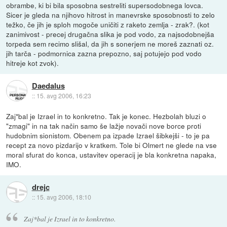
obrambe, ki bi bila sposobna sestreliti supersodobnega lovca.
Sicer je gleda na njihovo hitrost in manevrske sposobnosti to zelo
težko, če jih je sploh mogoče uničiti z raketo zemlja - zrak?. (kot
zanimivost - precej drugačna slika je pod vodo, za najsodobnejša
torpeda sem recimo slišal, da jih s sonerjem ne moreš zaznati oz.
jih tarča - podmornica zazna prepozno, saj potujejo pod vodo
hitreje kot zvok).
Daedalus
::
15. avg 2006, 16:23
Zaj*bal je Izrael in to konkretno. Tak je konec. Hezbolah bluzi o
"zmagi" in na tak način samo še lažje novači nove borce proti
hudobnim sionistom. Obenem pa izpade Izrael šibkejši - to je pa
recept za novo pizdarijo v kratkem. Tole bi Olmert ne glede na vse
moral sfurat do konca, ustavitev operacij je bla konkretna napaka,
IMO.
drejc
::
15. avg 2006, 18:10
Zaj*bal je Izrael in to konkretno.