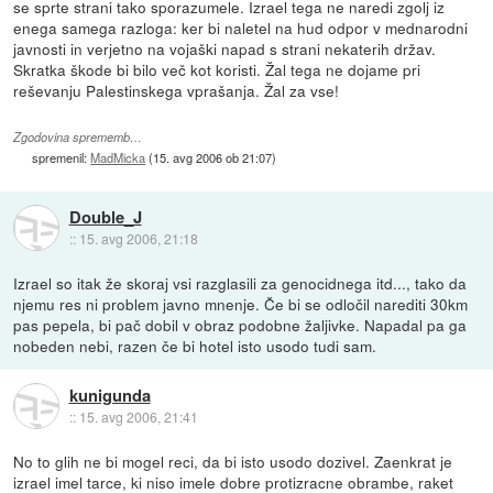
se sprte strani tako sporazumele. Izrael tega ne naredi zgolj iz
enega samega razloga: ker bi naletel na hud odpor v mednarodni
javnosti in verjetno na vojaški napad s strani nekaterih držav.
Skratka škode bi bilo več kot koristi. Žal tega ne dojame pri
reševanju Palestinskega vprašanja. Žal za vse!
Zgodovina sprememb…
spremenil:
MadMicka
(
15. avg 2006 ob 21:07
)
Double_J
::
15. avg 2006, 21:18
Izrael so itak že skoraj vsi razglasili za genocidnega itd..., tako da
njemu res ni problem javno mnenje. Če bi se odločil narediti 30km
pas pepela, bi pač dobil v obraz podobne žaljivke. Napadal pa ga
nobeden nebi, razen če bi hotel isto usodo tudi sam.
kunigunda
::
15. avg 2006, 21:41
No to glih ne bi mogel reci, da bi isto usodo dozivel. Zaenkrat je
izrael imel tarce, ki niso imele dobre protizracne obrambe, raket