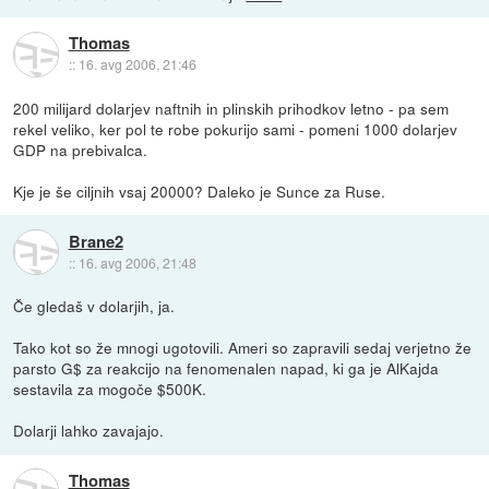
Thomas
::
16. avg 2006, 21:46
200 milijard dolarjev naftnih in plinskih prihodkov letno - pa sem
rekel veliko, ker pol te robe pokurijo sami - pomeni 1000 dolarjev
GDP na prebivalca.
Kje je še ciljnih vsaj 20000? Daleko je Sunce za Ruse.
Brane2
::
16. avg 2006, 21:48
Če gledaš v dolarjih, ja.
Tako kot so že mnogi ugotovili. Ameri so zapravili sedaj verjetno že
parsto G$ za reakcijo na fenomenalen napad, ki ga je AlKajda
sestavila za mogoče $500K.
Dolarji lahko zavajajo.
Thomas