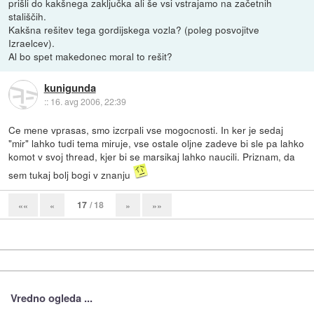
prišli do kakšnega zaključka ali še vsi vstrajamo na začetnih
stališčih.
Kakšna rešitev tega gordijskega vozla? (poleg posvojitve
Izraelcev).
Al bo spet makedonec moral to rešit?
kunigunda
::
16. avg 2006, 22:39
Ce mene vprasas, smo izcrpali vse mogocnosti. In ker je sedaj
"mir" lahko tudi tema miruje, vse ostale oljne zadeve bi sle pa lahko
komot v svoj thread, kjer bi se marsikaj lahko naucili. Priznam, da
sem tukaj bolj bogi v znanju
17
/ 18
««
«
»
»»
Vredno ogleda ...