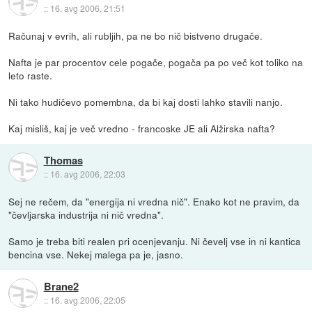
::
16. avg 2006, 21:51
Računaj v evrih, ali rubljih, pa ne bo nič bistveno drugače.
Nafta je par procentov cele pogače, pogača pa po več kot toliko na
leto raste.
Ni tako hudičevo pomembna, da bi kaj dosti lahko stavili nanjo.
Kaj misliš, kaj je več vredno - francoske JE ali Alžirska nafta?
Thomas
::
16. avg 2006, 22:03
Sej ne rečem, da "energija ni vredna nič". Enako kot ne pravim, da
"čevljarska industrija ni nič vredna".
Samo je treba biti realen pri ocenjevanju. Ni čevelj vse in ni kantica
bencina vse. Nekej malega pa je, jasno.
Brane2
::
16. avg 2006, 22:05