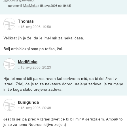
Zgodovina sprememb…
spremenil:
MadMicka
(
15. avg 2006 ob 19:48
)
Thomas
::
15. avg 2006, 19:50
Večkrat jih je že, da je imel mir za nekaj časa.
Bolj ambiciozni smo pa težko, žal.
MadMicka
::
15. avg 2006, 20:23
Hja, bi moral biti pa res reven kot cerkvena miš, da bi šel živet v
Izrael. Zdej, če je to za nekatere dobro urejena zadeva, ja za mene
in še koga slabo urejena zadeva.
kunigunda
::
15. avg 2006, 20:48
Jest bi sel pa prec v Izrael zivet ce bi bil mir.V Jeruzalem. Ampak to
je ze za temo Neuresnicljive zelje :(