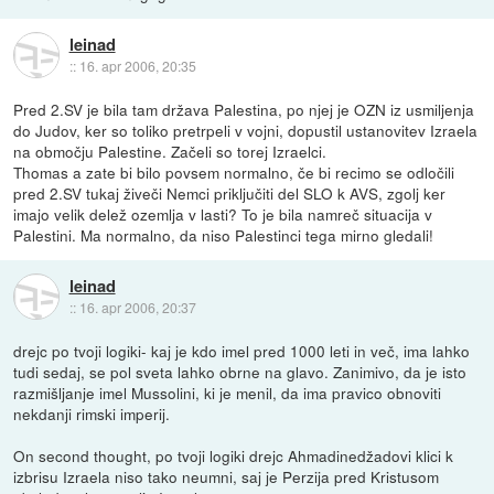
leinad
::
16. apr 2006, 20:35
Pred 2.SV je bila tam država Palestina, po njej je OZN iz usmiljenja
do Judov, ker so toliko pretrpeli v vojni, dopustil ustanovitev Izraela
na območju Palestine. Začeli so torej Izraelci.
Thomas a zate bi bilo povsem normalno, če bi recimo se odločili
pred 2.SV tukaj živeči Nemci priključiti del SLO k AVS, zgolj ker
imajo velik delež ozemlja v lasti? To je bila namreč situacija v
Palestini. Ma normalno, da niso Palestinci tega mirno gledali!
leinad
::
16. apr 2006, 20:37
drejc po tvoji logiki- kaj je kdo imel pred 1000 leti in več, ima lahko
tudi sedaj, se pol sveta lahko obrne na glavo. Zanimivo, da je isto
razmišljanje imel Mussolini, ki je menil, da ima pravico obnoviti
nekdanji rimski imperij.
On second thought, po tvoji logiki drejc Ahmadinedžadovi klici k
izbrisu Izraela niso tako neumni, saj je Perzija pred Kristusom