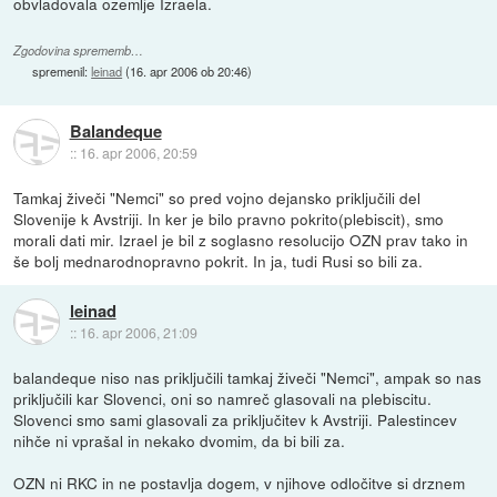
obvladovala ozemlje Izraela.
Zgodovina sprememb…
spremenil:
leinad
(
16. apr 2006 ob 20:46
)
Balandeque
::
16. apr 2006, 20:59
Tamkaj živeči "Nemci" so pred vojno dejansko priključili del
Slovenije k Avstriji. In ker je bilo pravno pokrito(plebiscit), smo
morali dati mir. Izrael je bil z soglasno resolucijo OZN prav tako in
še bolj mednarodnopravno pokrit. In ja, tudi Rusi so bili za.
leinad
::
16. apr 2006, 21:09
balandeque niso nas priključili tamkaj živeči "Nemci", ampak so nas
priključili kar Slovenci, oni so namreč glasovali na plebiscitu.
Slovenci smo sami glasovali za priključitev k Avstriji. Palestincev
nihče ni vprašal in nekako dvomim, da bi bili za.
OZN ni RKC in ne postavlja dogem, v njihove odločitve si drznem