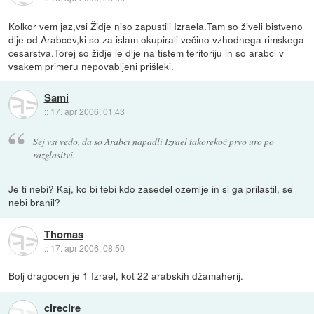
Kolkor vem jaz,vsi Židje niso zapustili Izraela.Tam so živeli bistveno
dlje od Arabcev,ki so za islam okupirali večino vzhodnega rimskega
cesarstva.Torej so židje le dlje na tistem teritoriju in so arabci v
vsakem primeru nepovabljeni prišleki.
Sami
::
17. apr 2006, 01:43
Sej vsi vedo, da so Arabci napadli Izrael takorekoč prvo uro po
razglasitvi.
Je ti nebi? Kaj, ko bi tebi kdo zasedel ozemlje in si ga prilastil, se
nebi branil?
Thomas
::
17. apr 2006, 08:50
Bolj dragocen je 1 Izrael, kot 22 arabskih džamaherij.
cirecire