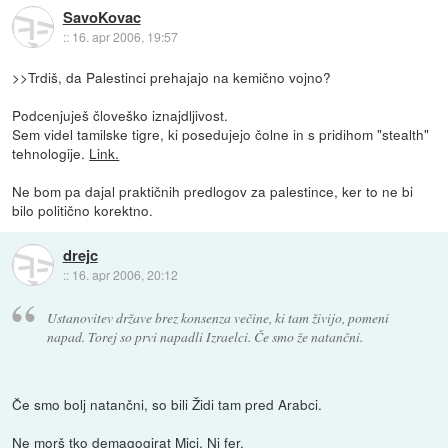
SavoKovac
::
16. apr 2006, 19:57
>>Trdiš, da Palestinci prehajajo na kemično vojno?
Podcenjuješ človeško iznajdljivost.
Sem videl tamilske tigre, ki posedujejo čolne in s pridihom "stealth"
tehnologije.
Link.
Ne bom pa dajal praktičnih predlogov za palestince, ker to ne bi
bilo politično korektno.
drejc
::
16. apr 2006, 20:12
Ustanovitev države brez konsenza večine, ki tam živijo, pomeni
napad. Torej so prvi napadli Izraelci. Če smo že natančni.
Če smo bolj natančni, so bili Židi tam pred Arabci.
Ne morš tko demagogirat Mici. Ni fer.