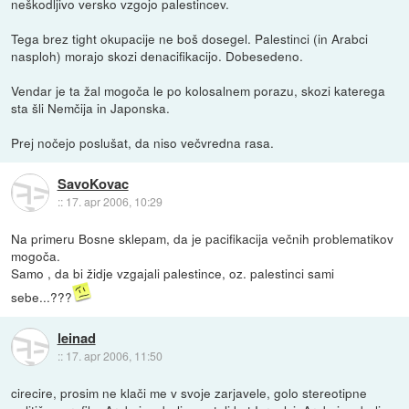
neškodljivo versko vzgojo palestincev.
Tega brez tight okupacije ne boš dosegel. Palestinci (in Arabci
nasploh) morajo skozi denacifikacijo. Dobesedeno.
Vendar je ta žal mogoča le po kolosalnem porazu, skozi katerega
sta šli Nemčija in Japonska.
Prej nočejo poslušat, da niso večvredna rasa.
SavoKovac
::
17. apr 2006, 10:29
Na primeru Bosne sklepam, da je pacifikacija večnih problematikov
mogoča.
Samo , da bi židje vzgajali palestince, oz. palestinci sami
sebe...???
leinad
::
17. apr 2006, 11:50
cirecire, prosim ne klači me v svoje zarjavele, golo stereotipne