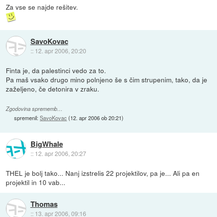
Za vse se najde rešitev.
SavoKovac
::
12. apr 2006, 20:20
Finta je, da palestinci vedo za to.
Pa maš vsako drugo mino polnjeno še s čim strupenim, tako, da je
zaželjeno, če detonira v zraku.
Zgodovina sprememb…
spremenil:
SavoKovac
(
12. apr 2006 ob 20:21
)
BigWhale
::
12. apr 2006, 20:27
THEL je bolj tako... Nanj izstrelis 22 projektilov, pa je... Ali pa en
projektil in 10 vab...
Thomas
::
13. apr 2006, 09:16