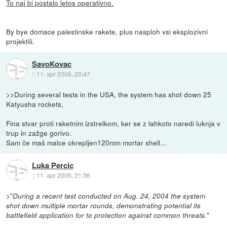
To naj bi postalo letos operativno.
By bye domace palestinske rakete, plus nasploh vsi eksplozivni
projektili.
SavoKovac
::
11. apr 2006, 20:47
>>During several tests in the USA, the system has shot down 25
Katyusha rockets,
Fina stvar proti raketnim izstrelkom, ker se z lahkoto naredi luknja v
trup in zažge gorivo.
Sam če maš malce okrepljen120mm mortar shell...
Luka Percic
::
11. apr 2006, 21:36
>"
During a recent test conducted on Aug. 24, 2004 the system
shot down multiple mortar rounds, demonstrating potential its
"
battlefield application for to protection against common threats.