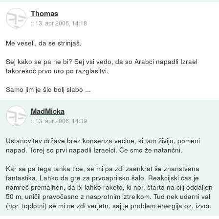
Thomas
::
13. apr 2006, 14:18
Me veseli, da se strinjaš.
Sej kako se pa ne bi? Sej vsi vedo, da so Arabci napadli Izrael
takorekoč prvo uro po razglasitvi.
Samo jim je šlo bolj slabo ...
MadMicka
::
13. apr 2006, 14:39
Ustanovitev države brez konsenza večine, ki tam živijo, pomeni
napad. Torej so prvi napadli Izraelci. Če smo že natančni.
Kar se pa tega tanka tiče, se mi pa zdi zaenkrat še znanstvena
fantastika. Lahko da gre za prvoaprilsko šalo. Reakcijski čas je
namreč premajhen, da bi lahko raketo, ki npr. štarta na cilj oddaljen
50 m, uničil pravočasno z nasprotnim iztrelkom. Tud nek udarni val
(npr. toplotni) se mi ne zdi verjetn, saj je problem energija oz. izvor.