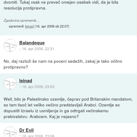
dvomiti. Tukaj vsak ne preveč omejen osebek vidi, da je bila
resolucija protipravna.
Zgodovina sprememb…
spremenil:
leinad
(
16. apr 2006 ob 22:07
)
Balandeque
::
16. apr 2006, 22:31
No, daj razloži še nam na poceni sedežih, zakaj je tako očitno
protipravno?
leinad
::
16. apr 2006, 23:03
Well, bilo je Palestinsko ozemlje, čeprav pod Britanskim mandatom,
so tam tisoč let veliko večino predstavljali Arabci. Ozemlje so
dopustili Izraelu iz usmiljenja in ga odtrgali večinskemu
prebivalstvu- Arabcem. Kaj je nejasno?
Dr Evil
::
16. apr 2006, 23:06