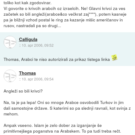
toliko kot kak zgodovinar.
Vi govorite o krivcih arabcih oz izraelcih. Ne! Glavni krivci za ves
začetek so bili angleži(arabce&co večkrat zaj****), potem kasneje
pa je bližnji vzhod postal le ring za kazanje mišic američanov in
rusov, nastradali pa so drugi...
Calligula
::
10. apr 2006, 09:52
Thomas, Arabci te niso autorizirali za prikaz tistega linka
Thomas
::
10. apr 2006, 09:54
Angleži so bili krivci?
Na, ta je pa lepa! Oni so mnoge Arabce osvobodili Turkov in jim
dali samostojne države. S katerimi so pa slednji ravnali, kot svinja z
mehom.
Ampak vseeno. Islam je zelo dober za izganjanje še
primitivnejšega poganstva na Arabskem. To pa tudi treba rečt.