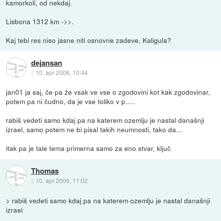
kamorkoli, od nekdaj.
Lisbona 1312 km ->>.
Kaj tebi res niso jasne niti osnovne zadeve, Kaligula?
dejansan
::
10. apr 2006, 10:44
jan01 ja saj, če pa že vsak ve vse o zgodovini kot kak zgodovinar,
potem pa ni čudno, da je vse toliko v p.....
rabiš vedeti samo kdaj pa na katerem ozemlju je nastal današnji
izrael, samo potem ne bi pisal takih neumnosti, tako da...
itak pa je tale tema primerna samo za eno stvar, ključ
Thomas
::
10. apr 2006, 11:02
> rabiš vedeti samo kdaj pa na katerem ozemlju je nastal današnji
izrael