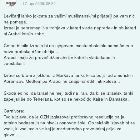
::
17. apr 2006, 08:50
Levičarji lahko jokcate za vašimi muslimanskimi prijatelji pa vam nič
ne pomaga.
Izrael je nepremagljiva trdnjava v kateri vlada napredek in ob kateri
si Arabci lomijo zobe....
Če ne bi bilo Izraela bi na njegovem mestu obstajala samo še ena
nova arabska džamahirija...
Arabci imajo že preveč džamahirij v katerih vlada kaos in
zaostalost.
Izrael se brani z jeklom...z Merkava tanki, ki so boljši od ameriških
Abramsov. Medtem pa Arabci ne znajo narediti niti kolesa...
Škoda edino, da Izrael ne meji tudi na Iran, da bi se izraelski tanki
zapeljali še do Teherana, kot so se nekoč do Kaira in Damaska.
Carnivore:
Tvoja izjava, da je OZN izglasoval protipravno resolucijo pa je
totalno bedasta in na nivoju osnovne šole. Ob takšnih izjavah bi se
vsak, ki vsaj malo ve kaj je mednarodno pravo takoj prijel za
glavo...