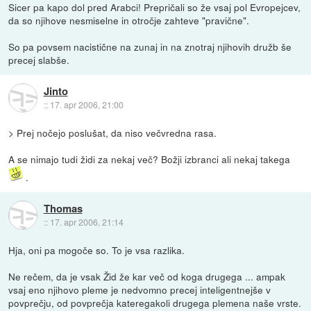
Sicer pa kapo dol pred Arabci! Prepričali so že vsaj pol Evropejcev,
da so njihove nesmiselne in otročje zahteve "pravične".
So pa povsem nacistične na zunaj in na znotraj njihovih družb še
precej slabše.
Jinto
::
17. apr 2006, 21:00
> Prej nočejo poslušat, da niso večvredna rasa.
A se nimajo tudi židi za nekaj več? Božji izbranci ali nekaj takega
.
Thomas
::
17. apr 2006, 21:14
Hja, oni pa mogoče so. To je vsa razlika.
Ne rečem, da je vsak Žid že kar več od koga drugega ... ampak
vsaj eno njihovo pleme je nedvomno precej inteligentnejše v
povprečju, od povprečja kateregakoli drugega plemena naše vrste.