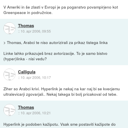
V Ameriki in še zlasti v Evropi je pa poganstvo povampirjeno kot
Greenpeace in podružnice.
Thomas
::
10. apr 2006, 09:55
> Thomas, Arabci te niso autorizirali za prikaz tistega linka
Linke lahko prikazuješ brez avtorizacije. To je samo bistvo
(hyper)linka - nisi vedu?
Calligula
::
10. apr 2006, 10:17
Ziher so Arabci krivi. Hyperlink je nekaj na kar naj bi se kvecjemu
ultralevicarji zgovarjali.. Nekaj takega bi bolj pricakoval od tebe.
Thomas
::
10. apr 2006, 10:21
Hyperlink je podoben kažipotu. Vsak sme postaviti kažipote do