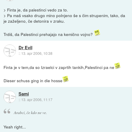
> Finta je, da palestinci vedo za to.
> Pa maš vsako drugo mino polnjeno še s čim strupenim, tako, da
je zaželjeno, če detonira v zraku.
Trdiš, da Palestinci prehajajo na kemično vojno?
Dr Evil
::
13. apr 2006, 10:38
Finta je v tem,da so Izraelci v zaprtih tankih,Palestinci pa ne
Dieser schuss ging in die hosse
Sami
::
13. apr 2006, 11:17
Arabci, če kdo ne ve.
Yeah right...