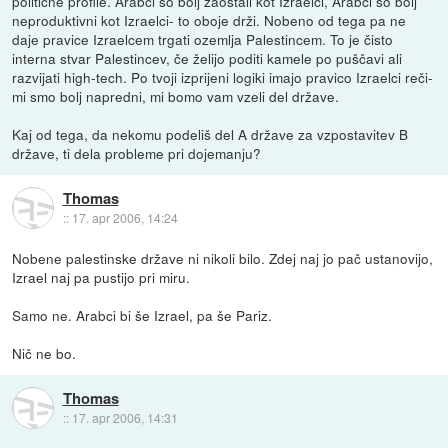
politične profile. Arabci so bolj zaostali kot Izraelci, Arabci so bolj
neproduktivni kot Izraelci- to oboje drži. Nobeno od tega pa ne
daje pravice Izraelcem trgati ozemlja Palestincem. To je čisto
interna stvar Palestincev, če želijo poditi kamele po puščavi ali
razvijati high-tech. Po tvoji izprijeni logiki imajo pravico Izraelci reči-
mi smo bolj napredni, mi bomo vam vzeli del države.
Kaj od tega, da nekomu podeliš del A države za vzpostavitev B
države, ti dela probleme pri dojemanju?
Thomas
::
17. apr 2006, 14:24
Nobene palestinske države ni nikoli bilo. Zdej naj jo pač ustanovijo,
Izrael naj pa pustijo pri miru.
Samo ne. Arabci bi še Izrael, pa še Pariz.
Nič ne bo.
Thomas
::
17. apr 2006, 14:31