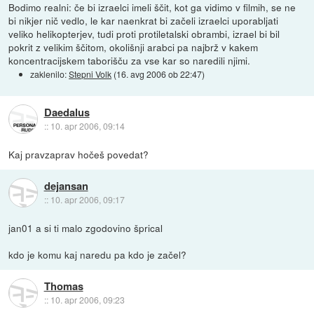
Bodimo realni: če bi izraelci imeli ščit, kot ga vidimo v filmih, se ne
bi nikjer nič vedlo, le kar naenkrat bi začeli izraelci uporabljati
veliko helikopterjev, tudi proti protiletalski obrambi, izrael bi bil
pokrit z velikim ščitom, okolišnji arabci pa najbrž v kakem
koncentracijskem taborišču za vse kar so naredili njimi.
zaklenilo:
Stepni Volk
(
16. avg 2006 ob 22:47
)
Daedalus
::
10. apr 2006, 09:14
Kaj pravzaprav hočeš povedat?
dejansan
::
10. apr 2006, 09:17
jan01 a si ti malo zgodovino šprical
kdo je komu kaj naredu pa kdo je začel?
Thomas
::
10. apr 2006, 09:23