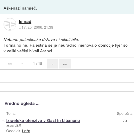
Aškenazi namreč.
leinad
::
17. apr 2006, 21:38
Nobene palestinske države ni nikoli bilo.
Formalno ne, Palestina se je neuradno imenovalo območje kjer so
v veliki večini bivali Arabci.
««
«
1
/ 18
»
»»
Vredno ogleda ...
Tema
Sporočila
»
Izraelska ofenziva v Gazi in Libanonu
79
asgard2.0
Oddelek:
Loža