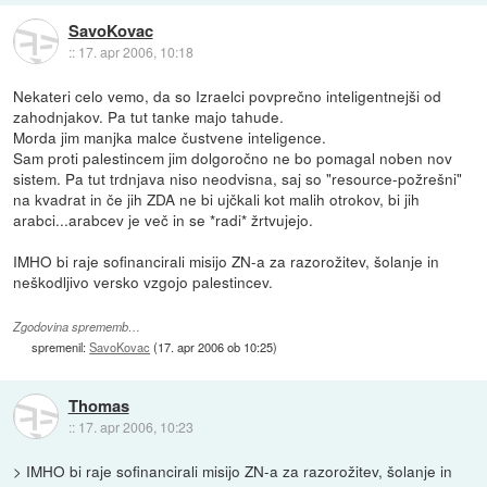
SavoKovac
::
17. apr 2006, 10:18
Nekateri celo vemo, da so Izraelci povprečno inteligentnejši od
zahodnjakov. Pa tut tanke majo tahude.
Morda jim manjka malce čustvene inteligence.
Sam proti palestincem jim dolgoročno ne bo pomagal noben nov
sistem. Pa tut trdnjava niso neodvisna, saj so "resource-požrešni"
na kvadrat in če jih ZDA ne bi ujčkali kot malih otrokov, bi jih
arabci...arabcev je več in se *radi* žrtvujejo.
IMHO bi raje sofinancirali misijo ZN-a za razorožitev, šolanje in
neškodljivo versko vzgojo palestincev.
Zgodovina sprememb…
spremenil:
SavoKovac
(
17. apr 2006 ob 10:25
)
Thomas
::
17. apr 2006, 10:23
> IMHO bi raje sofinancirali misijo ZN-a za razorožitev, šolanje in