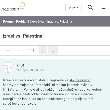
☰
Forum
»
Problemi človeštva
»
Izrael vs. Palestina
Izrael vs. Palestina
««
«
1
/ 18
»
»»
jan01
::
10. apr 2006, 08:53
Izraelci so že v novem stoletju vojskovanja
klik na novico
.
čeprav po mojem ta "forcefield" ni tak kot je predstavljen v
filmih/igrah... Pomoje ali ga kakšen računalniško-radarko vodeni
laser nacilja, tank odda posebno frekvenco zvoka z visoko
energijo, oz lahko, da se kak elektromagnetno polje sproži
sprožilec v rpg raketi.