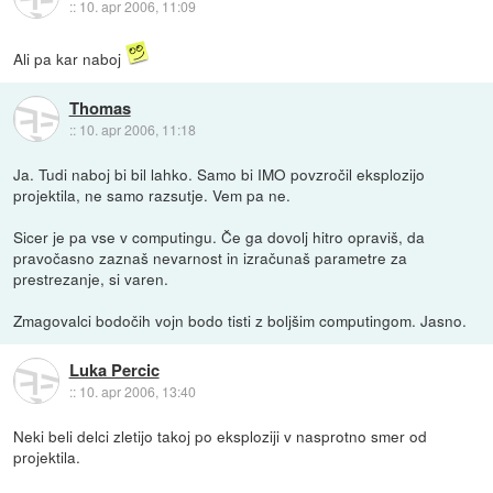
::
10. apr 2006, 11:09
Ali pa kar naboj
Thomas
::
10. apr 2006, 11:18
Ja. Tudi naboj bi bil lahko. Samo bi IMO povzročil eksplozijo
projektila, ne samo razsutje. Vem pa ne.
Sicer je pa vse v computingu. Če ga dovolj hitro opraviš, da
pravočasno zaznaš nevarnost in izračunaš parametre za
prestrezanje, si varen.
Zmagovalci bodočih vojn bodo tisti z boljšim computingom. Jasno.
Luka Percic
::
10. apr 2006, 13:40
Neki beli delci zletijo takoj po eksploziji v nasprotno smer od
projektila.