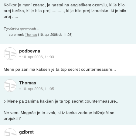
Kolikor je meni znano, je nastal na angleškem ozemlju, ki je bilo
prej turško, ki je bilo prej .........., ki je bilo prej izraelsko, ki je bilo
prej .....
Zgodovina sprememb…
spremenil:
Thomas
(
10. apr 2006 ob 11:03
)
podbevna
::
10. apr 2006, 11:03
Mene pa zanima kakšen je ta top secret countermeasure...
Thomas
::
10. apr 2006, 11:05
> Mene pa zanima kakšen je ta top secret countermeasure...
Ne vem. Mogoče je to zvok, ki iz tanka zadane bližajoči se
projektil?
gzibret