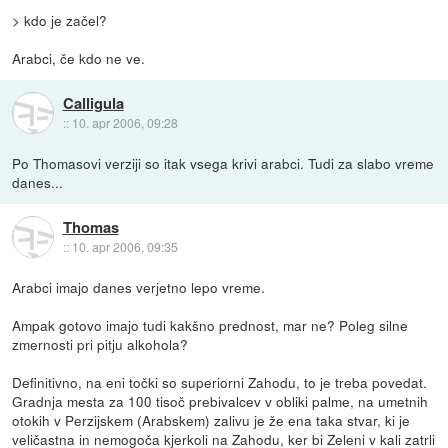
> kdo je začel?
Arabci, če kdo ne ve.
Calligula
::
10. apr 2006, 09:28
Po Thomasovi verziji so itak vsega krivi arabci. Tudi za slabo vreme
danes...
Thomas
::
10. apr 2006, 09:35
Arabci imajo danes verjetno lepo vreme.
Ampak gotovo imajo tudi kakšno prednost, mar ne? Poleg silne
zmernosti pri pitju alkohola?
Definitivno, na eni točki so superiorni Zahodu, to je treba povedat.
Gradnja mesta za 100 tisoč prebivalcev v obliki palme, na umetnih
otokih v Perzijskem (Arabskem) zalivu je že ena taka stvar, ki je
veličastna in nemogoča kjerkoli na Zahodu, ker bi Zeleni v kali zatrli