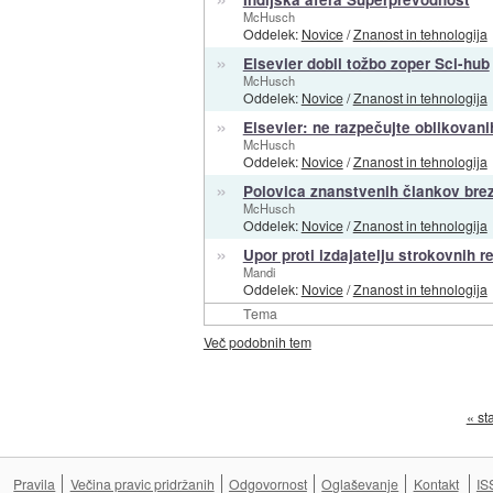
McHusch
Oddelek:
Novice
/
Znanost in tehnologija
»
Elsevier dobil tožbo zoper Sci-hub
McHusch
Oddelek:
Novice
/
Znanost in tehnologija
»
Elsevier: ne razpečujte oblikovan
McHusch
Oddelek:
Novice
/
Znanost in tehnologija
»
Polovica znanstvenih člankov bre
McHusch
Oddelek:
Novice
/
Znanost in tehnologija
»
Upor proti izdajatelju strokovnih re
Mandi
Oddelek:
Novice
/
Znanost in tehnologija
Tema
Več podobnih tem
« st
Pravila
Večina pravic pridržanih
Odgovornost
Oglaševanje
Kontakt
IS