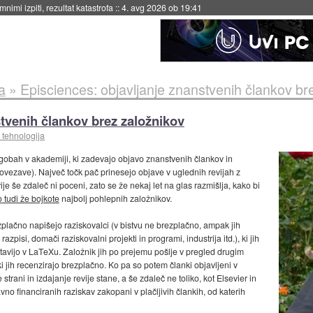
nimi izpiti, rezultat katastrofa
::
4. avg 2026 ob 19:41
a
»
Episciences: objavljanje znanstvenih člankov br
stvenih člankov brez založnikov
 tehnologija
tegobah v akademiji, ki zadevajo objavo znanstvenih člankov in
ovezave). Največ točk pač prinesejo objave v uglednih revijah z
ije še zdaleč ni poceni, zato se že nekaj let na glas razmišlja, kako bi
 tudi že bojkote
najbolj pohlepnih založnikov.
plačno napišejo raziskovalci (v bistvu ne brezplačno, ampak jih
, razpisi, domači raziskovalni projekti in programi, industrija itd.), ki jih
tavijo v LaTeXu. Založnik jih po prejemu pošlje v pregled drugim
 ki jih recenzirajo brezplačno. Ko pa so potem članki objavljeni v
 strani in izdajanje revije stane, a še zdaleč ne toliko, kot Elsevier in
avno financiranih raziskav zakopani v plačljivih člankih, od katerih