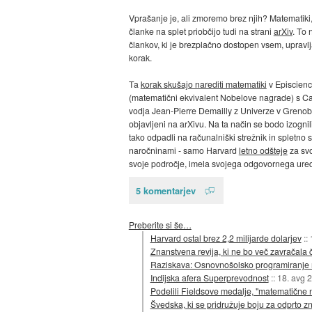
Vprašanje je, ali zmoremo brez njih? Matematiki, 
članke na splet priobčijo tudi na strani
arXiv
. To 
člankov, ki je brezplačno dostopen vsem, upravlj
korak.
Ta
korak skušajo narediti matematiki
v Episcienc
(matematični ekvivalent Nobelove nagrade) s Ca
vodja Jean-Pierre Demailly z Univerze v Grenoblu. 
objavljeni na arXivu. Na ta način se bodo izognil
tako odpadli na računalniški strežnik in spletno 
naročninami - samo Harvard
letno odšteje
za svo
svoje področje, imela svojega odgovornega uredn
5 komentarjev
Preberite si še…
Harvard ostal brez 2,2 milijarde dolarjev
::
Znanstvena revija, ki ne bo več zavračala 
Raziskava: Osnovnošolsko programiranje 
Indijska afera Superprevodnost
::
18. avg 
Podelili Fieldsove medalje, "matematične
Švedska, ki se pridružuje boju za odprto zn