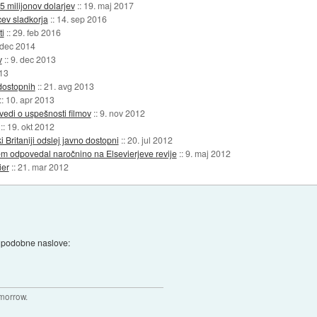
5 milijonov dolarjev
::
19. maj 2017
cev sladkorja
::
14. sep 2016
ti
::
29. feb 2016
 dec 2014
v
::
9. dec 2013
13
dostopnih
::
21. avg 2013
::
10. apr 2013
vedi o uspešnosti filmov
::
9. nov 2012
::
19. okt 2012
i Britaniji odslej javno dostopni
::
20. jul 2012
 odpovedal naročnino na Elsevierjeve revije
::
9. maj 2012
ier
::
21. mar 2012
i podobne naslove:
omorrow.