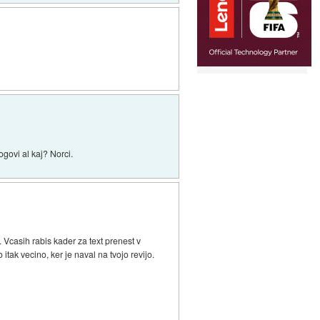
ogovi al kaj? Norci.
. Vcasih rabis kader za text prenest v
itak vecino, ker je naval na tvojo revijo.