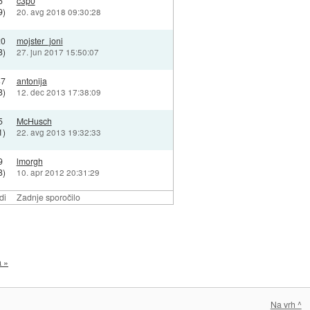
5
c3p0
9)
20. avg 2018 09:30:28
20
mojster_joni
8)
27. jun 2017 15:50:07
37
antonija
8)
12. dec 2013 17:38:09
5
McHusch
1)
22. avg 2013 19:32:33
9
lmorgh
8)
10. apr 2012 20:31:29
di
Zadnje sporočilo
a »
Na vrh ^