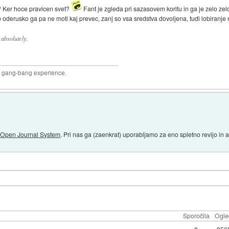
n? Ker hoce pravicen svet?
Fant je zgleda pri sazasovem koritu in ga je zelo zel
o oderusko ga pa ne moti kaj prevec, zanj so vsa sredstva dovoljena, tudi lobiranje
absolutely.
joy gang-bang experience.
o
Open Journal System
. Pri nas ga (zaenkrat) uporabljamo za eno spletno revijo in a
Sporočila
Ogle