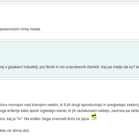
da pesemizem nima mesta.
 v glasbeni industriji, pol filmih in clo znanstvenih člankih. Kaj pa misljo da so? b
ticno monopol nad trzenjem vsebin, ki ti jih drugi sproducirajo in pregledajo zastonj
ge kriterije kako sploh izgledajo clanki, ki jih raziskovalci oddajo, zavrnes pa lahko 
o, kaj je "in". Na kratko: boga znanosti drzis za jajca.
nekdo ne zbrca dol)