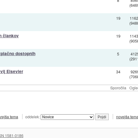
8
856
(646
19
116
(948
ih člankov
19
114
(905
zplačno dostopnih
5
412
(291
vij Elsevier
34
926
(706
Sporočila
Ogle
arejša tema
oddelek:
novejša tem
SN 1581-0186