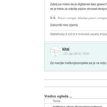
Zakaj pa mislis da je digitalcek tako glase
se je treba za odprtje pipice obnasat skrajn
Power corrupts. Absolute power corrupts 
Zalozniki niso izjema.
Statistically 3 out of 4 involved usually en
kitaj
::
21. jan 2013, 10:51
Za manjše institucije/projekte pa je na volj
Vredno ogleda ...
Tema
»
Indijska afera Superprevodnost