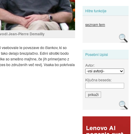
Hitre funkcije
seznam tem
 vodi Jean-Pierre Demailly
ici vsebovale le povezave do člankov, ki so
i tako delajo brezplačno. Edini stroški bodo
Posebni izpisi
evilke so smešno majhne, če jih primerjamo z
nces bo združenih več revij. Vsaka bo pokrivala
Avtor:
Ključna beseda: