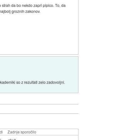
o strah da bo nekdo zaprl pipico. To, da
 najbolj groznih zakonov.
kademiki so z rezultati zelo zadovoljni.
di
Zadnje sporočilo