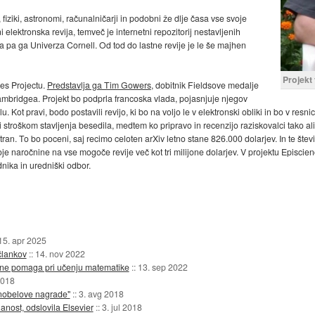
fiziki, astronomi, računalničarji in podobni že dlje časa vse svoje
ni elektronska revija, temveč je internetni repozitorij nestavljenih
a pa ga Univerza Cornell. Od tod do lastne revije je le še majhen
Projekt
es Projectu.
Predstavlja ga Tim Gowers
, dobitnik Fieldsove medalje
mbridgea. Projekt bo podprla francoska vlada, pojasnjuje njegov
Kot pravi, bodo postavili revijo, ki bo na voljo le v elektronski obliki in bo v resn
i stroškom stavljenja besedila, medtem ko pripravo in recenzijo raziskovalci tako al
stran. To bo poceni, saj recimo celoten arXiv letno stane 826.000 dolarjev. In te št
je naročnine na vse mogoče revije več kot tri milijone dolarjev. V projektu Episcie
ika in uredniški odbor.
15. apr 2025
člankov
::
14. nov 2022
ne pomaga pri učenju matematike
::
13. sep 2022
2018
 nobelove nagrade"
::
3. avg 2018
anost, odslovila Elsevier
::
3. jul 2018