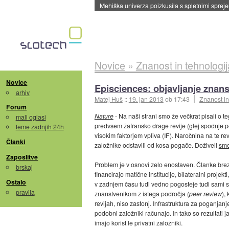
Mehiška univerza poizkusila s spletnimi sprejem
Novice
»
Znanost in tehnologij
Novice
Episciences: objavljanje znan
arhiv
Matej Huš
::
19. jan 2013
ob 17:43
Znanost in
Forum
Nature
- Na naši strani smo že večkrat pisali o 
mali oglasi
predvsem žafransko drage revije (glej spodnje p
teme zadnjih 24h
visokim faktorjem vpliva (IF). Naročnina na te rev
Članki
založnike odstavili od kosa pogače. Doživeli
smo
Zaposlitve
Problem je v osnovi zelo enostaven. Članke brez
brskaj
financirajo matične institucije, bilateralni projekti
Ostalo
v zadnjem času tudi vedno pogosteje tudi sami s
pravila
znanstvenikom z istega področja (
peer review
),
revijah, niso zastonj. Infrastruktura za poganjanje
podobni založniki računajo. In tako so rezultati j
imajo korist le privatni založniki.