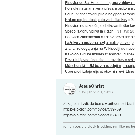
Elsevier od Sci-Huba in Libgena zahteva 1
Polstoletna znanstvena prevara proizvajal
Sci-hub: znanstveni pirate bay pod žarome
Nature odpira dostop do vseh člankov
::
2.
Elsevier: ne razpečujte oblikovanih članko
Spet o faktorju vpliva in citatih
::
31. avg 20
Polovica znanstvenih člankov brezplačno 
Lažnive znanstvene revije molzejo avtorje
Z analizo dogajanja na Wikipediji do napo
Kako objaviti nesmiseln znanstveni članek
Rezultati javno financiranih raziskav v Velik
Münchenski TUM bo z naslednjim januarjem
Upor proti izdajatelju strokovnih revij Elsev
JesusChrist
::
19. jan 2013, 18:46
Zakaj se mi zdi, da bomo v prihodnosti bral
https://slo-tech.com/novice/t539769
https://slo-tech.com/novice/t537408
remember, the clock is ticking. run like no t