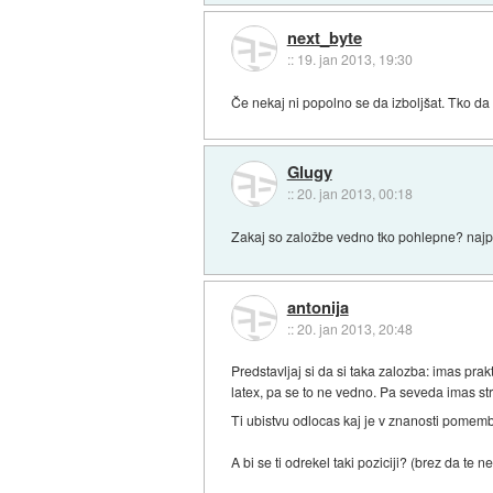
next_byte
::
19. jan 2013, 19:30
Če nekaj ni popolno se da izboljšat. Tko 
Glugy
::
20. jan 2013, 00:18
Zakaj so založbe vedno tko pohlepne? najprej
antonija
::
20. jan 2013, 20:48
Predstavljaj si da si taka zalozba: imas prak
latex, pa se to ne vedno. Pa seveda imas stro
Ti ubistvu odlocas kaj je v znanosti pomembn
A bi se ti odrekel taki poziciji? (brez da te 