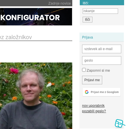
Išči:
Zadnje novice
ez založnikov
Prijava
Zapomni si me
nov uporabnik
pozabili geslo?