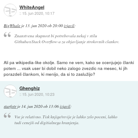
WhiteAngel
::
15. jun 2020, 10:17
BigWhale
je
13. jun 2020 ob 20:00
izjavil
:
Znanstvena skupnost bi potrebovala nekaj v stilu
Githuba+Stack Overflow-a za objavljanje strokovnih clankov.
Ali pa wikipedia-like okolje. Samo ne vem, kako se ocenjujejo članki
potem ... vsak user bi dobil neko zalogo zvezdic na mesec, ki jih
porazdeli člankom, ki menijo, da si to zaslužijo?
Ghenghiz
::
15. jun 2020, 10:23
starfotr
je
14. jun 2020 ob 13:06
izjavil
:
Vse je relativno. Tisk knjige/revije je lahko zelo poceni, lahko
tudi cenejši od digitialnega hranjenja.