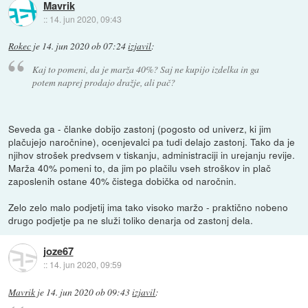
Mavrik
::
14. jun 2020, 09:43
Rokec
je
14. jun 2020 ob 07:24
izjavil
:
Kaj to pomeni, da je marža 40%? Saj ne kupijo izdelka in ga
potem naprej prodajo dražje, ali pač?
Seveda ga - članke dobijo zastonj (pogosto od univerz, ki jim
plačujejo naročnine), ocenjevalci pa tudi delajo zastonj. Tako da je
njihov strošek predvsem v tiskanju, administraciji in urejanju revije.
Marža 40% pomeni to, da jim po plačilu vseh stroškov in plač
zaposlenih ostane 40% čistega dobička od naročnin.
Zelo zelo malo podjetij ima tako visoko maržo - praktično nobeno
drugo podjetje pa ne služi toliko denarja od zastonj dela.
joze67
::
14. jun 2020, 09:59
Mavrik
je
14. jun 2020 ob 09:43
izjavil
: