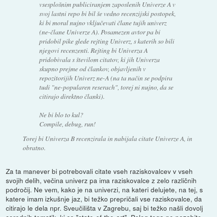
vsesplošnim publiciranjem zaposlenih Univerze A v
svoj lastni repo bi bil še vedno recenzijski postopek,
ki bi moral nujno vključevati člane tujih univerz
(ne-člane Univerze A). Posamezen avtor pa bi
pridobil pike glede rejting Univerz, s katerih so bili
njegovi recenzenti. Rejting bi Univerza A
pridobivala s številom citatov, ki jih Univerza
skupno prejme od člankov, objavljenih v
repozitorijih Univerz ne-A (na ta način se podpira
tudi "ne-popularen reserach", torej ni nujno, da se
citirajo direktno članki).
Ne bi blo to kul?
Compile, debug, run!
Torej bi Univerza B recenzirala in nabijala citate Univerze A, in
obratno.
Za ta manever bi potrebovali citate vseh raziskovalcev v vseh
svojih delih, večina univerz pa ima raziskovalce z zelo različnih
področij. Ne vem, kako je na univerzi, na kateri delujete, na tej, s
katere imam izkušnje jaz, bi težko prepričali vse raziskovalce, da
citirajo le dela npr. Sveučilišta v Zagrebu, saj bi težko našli dovolj
sorodnih tematik, ki so "state-of-the-art". Poleg tega ne pozabite