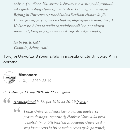
univerz (ne-člane Univerze A). Posamezen avtor pa bi pridobil
pike glede rejting Univerz, s katerih so bili njegovi recenzenti.
Rejting bi Univerza A pridobivala s številom citatov, ki jih
Univerza skupno prejme od člankov, objavljenih v repozitorijih
Univerz ne-A (na ta način se podpira tudi "ne-popularen
reserach", torej ni nujno, da se citirajo direktno članki).
Ne bi blo to kul?
Compile, debug, run!
Torej bi Univerza B recenzirala in nabijala citate Univerze A, in
obratno.
Massacra
::
13. jun 2020, 23:10
darkolord
je
13. jun 2020 ob 22:00
izjavil
:
sigmundfreud
je
13. jun 2020 ob 20:29
izjavil
:
Vsaka Univerza bi enostavno morala imeti svoj
prosto dostopni repozitorij člankov. Varovalka pred
vsesplošnim publiciranjem zaposlenih Univerze A v
svoj lastni repo bi bil še vedno recenzijski postopek,