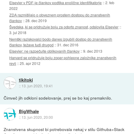
Elsevier v PDF-je člankov podtika enolične identifikatorje
::
2. feb
2022
ZDA razmišljajo o obveznem prostem dostopu do znanstvenih
člankov
::
28. dec 2019
Švedska, ki se pridružuje boju za odprto znanost, odslovila Elsevier
::
3. jul 2018
Nemški raziskovalci bodo danes izgubili dostop do znanstvenih
člankov, težave tudi drugod
::
31. dec 2016
Elsevier: ne razpečujte oblikovanih člankov
::
9. dec 2013
Harvard se pridružuje boju zoper pohlepne založnike znanstvenih
revij
::
25. apr 2012
tikitoki
::
13. jun 2020, 19:41
Čimveč jih odkloni sodelovanje, prej se bo kaj premaknilo.
BigWhale
::
13. jun 2020, 20:00
Znanstvena skupnost bi potrebovala nekaj v stilu Githuba+Stack