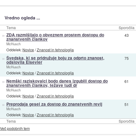
Vredno ogleda ...
Tema
Sporočila
»
ZDA razmišljajo o obveznem prostem dostopu do
43
znanstvenih člankov
McHusch
Oddelek:
Novice
/
Znanost in tehnologija
»
Švedska, ki se pridružuje boju za odprto znanost,
75
odslovila Elsevier
McHusch
Oddelek:
Novice
/
Znanost in tehnologija
»
Nemški raziskovalci bodo danes izgubili dostop do
61
znanstvenih člankov, težave tudi dr
McHusch
Oddelek:
Novice
/
Znanost in tehnologija
»
Preprodaja gesel za dostop do znanstvenih revij
51
McHusch
Oddelek:
Novice
/
Znanost in tehnologija
Tema
Sporočila
Več podobnih tem