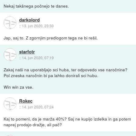
Nekaj takšnega počnejo te danes.
darkolord
::
13. jun 2020, 23:30
Jap, saj to. Z zgornjim predlogom tega ne bi rešil.
starfotr
::
14. jun 2020, 07:19
Zakaj naši na uporabljajo sci huba, ter odpovedo vse naročnine?
Pol zneska naročnin bi pa lahko donirali sci hubu.
Win win za vse.
Rokec
::
14. jun 2020, 07:24
Kaj to pomeni, da je marža 40%? Saj ne kupijo izdelka in ga potem
naprej prodajo dražje, ali pač?