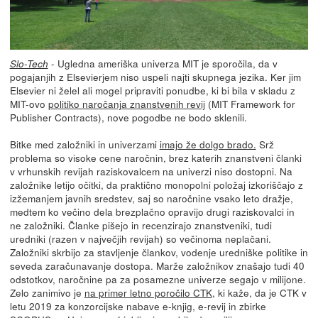
- Ugledna ameriška univerza MIT je sporočila, da v
Slo-Tech
pogajanjih z Elsevierjem niso uspeli najti skupnega jezika. Ker jim
Elsevier ni želel ali mogel pripraviti ponudbe, ki bi bila v skladu z
MIT-ovo
politiko naročanja znanstvenih revij
(MIT Framework for
Publisher Contracts), nove pogodbe ne bodo sklenili.
Bitke med založniki in univerzami
imajo že dolgo brado.
Srž
problema so visoke cene naročnin, brez katerih znanstveni članki
v vrhunskih revijah raziskovalcem na univerzi niso dostopni. Na
založnike letijo očitki, da praktično monopolni položaj izkoriščajo z
izžemanjem javnih sredstev, saj so naročnine vsako leto dražje,
medtem ko večino dela brezplačno opravijo drugi raziskovalci in
ne založniki. Članke pišejo in recenzirajo znanstveniki, tudi
uredniki (razen v največjih revijah) so večinoma neplačani.
Založniki skrbijo za stavljenje člankov, vodenje uredniške politike in
seveda zaračunavanje dostopa. Marže založnikov znašajo tudi 40
odstotkov, naročnine pa za posamezne univerze segajo v milijone.
Zelo zanimivo je
na primer letno poročilo CTK
, ki kaže, da je CTK v
letu 2019 za konzorcijske nabave e-knjig, e-revij in zbirke