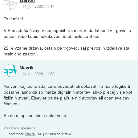
starfotr
::
14. jun 2020, 11:44
To ti misliš.
V Banladešu šivajo v nemogočih razmerah, da lahko ti v trgovini s
poceni robo kupiš nekakovostno oblačilo za 6 eur.
22 % vzame država, ostalo pa trgovec, saj prevoz in izdelava sta
praktično zastonj.
Mavrik
::
14. jun 2020, 11:58
Ne vem kaj točno zdaj želiš povedati ali dokazati - z malo logike ti
postane jasno da so marže digitalnih storitev lahko precej višje kot
fizičnih stvari, Elsevier pa ne plačuje niti avtorjev ali ocenjevalcev
člankov.
Pa še s topicom nima neke veze.
Zgodovina sprememb…
spremenil:
Mavrik
(
14. jun 2020 ob 11:58
)