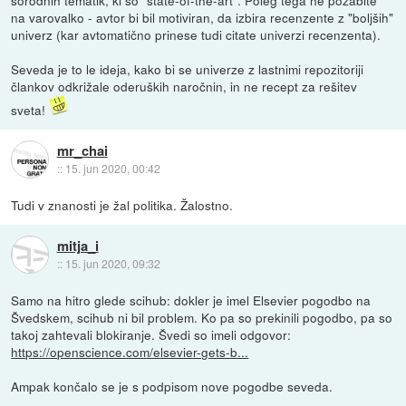
na varovalko - avtor bi bil motiviran, da izbira recenzente z "boljših"
univerz (kar avtomatično prinese tudi citate univerzi recenzenta).
Seveda je to le ideja, kako bi se univerze z lastnimi repozitoriji
člankov odkrižale oderuških naročnin, in ne recept za rešitev
sveta!
mr_chai
::
15. jun 2020, 00:42
Tudi v znanosti je žal politika. Žalostno.
mitja_i
::
15. jun 2020, 09:32
Samo na hitro glede scihub: dokler je imel Elsevier pogodbo na
Švedskem, scihub ni bil problem. Ko pa so prekinili pogodbo, pa so
takoj zahtevali blokiranje. Švedi so imeli odgovor:
https://openscience.com/elsevier-gets-b...
Ampak končalo se je s podpisom nove pogodbe seveda.