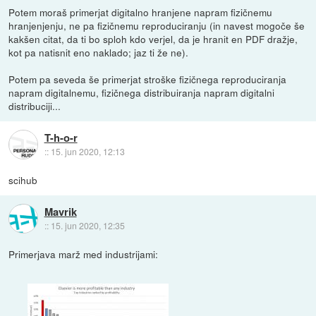
Potem moraš primerjat digitalno hranjene napram fizičnemu
hranjenjenju, ne pa fizičnemu reproduciranju (in navest mogoče še
kakšen citat, da ti bo sploh kdo verjel, da je hranit en PDF dražje,
kot pa natisnit eno naklado; jaz ti že ne).
Potem pa seveda še primerjat stroške fizičnega reproduciranja
napram digitalnemu, fizičnega distribuiranja napram digitalni
distribuciji...
T-h-o-r
::
15. jun 2020, 12:13
scihub
Mavrik
::
15. jun 2020, 12:35
Primerjava marž med industrijami: