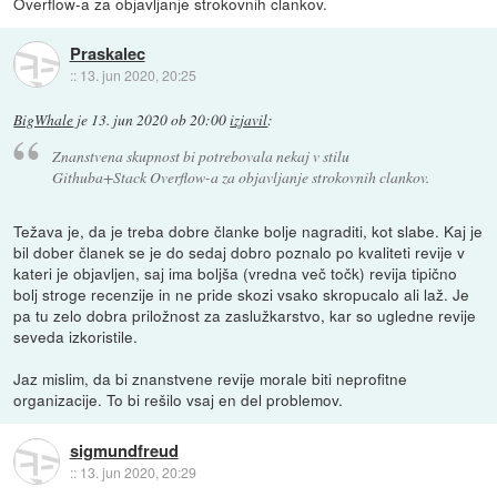
Overflow-a za objavljanje strokovnih clankov.
Praskalec
::
13. jun 2020, 20:25
BigWhale
je
13. jun 2020 ob 20:00
izjavil
:
Znanstvena skupnost bi potrebovala nekaj v stilu
Githuba+Stack Overflow-a za objavljanje strokovnih clankov.
Težava je, da je treba dobre članke bolje nagraditi, kot slabe. Kaj je
bil dober članek se je do sedaj dobro poznalo po kvaliteti revije v
kateri je objavljen, saj ima boljša (vredna več točk) revija tipično
bolj stroge recenzije in ne pride skozi vsako skropucalo ali laž. Je
pa tu zelo dobra priložnost za zaslužkarstvo, kar so ugledne revije
seveda izkoristile.
Jaz mislim, da bi znanstvene revije morale biti neprofitne
organizacije. To bi rešilo vsaj en del problemov.
sigmundfreud
::
13. jun 2020, 20:29