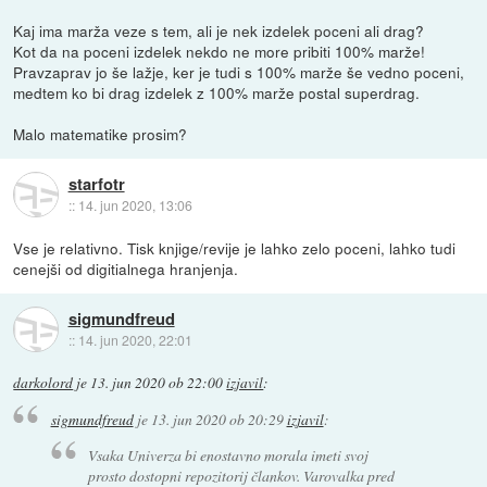
Kaj ima marža veze s tem, ali je nek izdelek poceni ali drag?
Kot da na poceni izdelek nekdo ne more pribiti 100% marže!
Pravzaprav jo še lažje, ker je tudi s 100% marže še vedno poceni,
medtem ko bi drag izdelek z 100% marže postal superdrag.
Malo matematike prosim?
starfotr
::
14. jun 2020, 13:06
Vse je relativno. Tisk knjige/revije je lahko zelo poceni, lahko tudi
cenejši od digitialnega hranjenja.
sigmundfreud
::
14. jun 2020, 22:01
darkolord
je
13. jun 2020 ob 22:00
izjavil
:
sigmundfreud
je
13. jun 2020 ob 20:29
izjavil
:
Vsaka Univerza bi enostavno morala imeti svoj
prosto dostopni repozitorij člankov. Varovalka pred