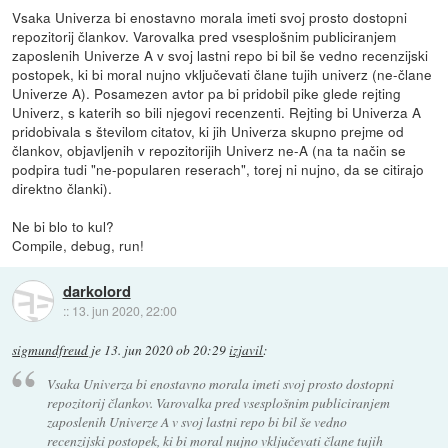
Vsaka Univerza bi enostavno morala imeti svoj prosto dostopni
repozitorij člankov. Varovalka pred vsesplošnim publiciranjem
zaposlenih Univerze A v svoj lastni repo bi bil še vedno recenzijski
postopek, ki bi moral nujno vključevati člane tujih univerz (ne-člane
Univerze A). Posamezen avtor pa bi pridobil pike glede rejting
Univerz, s katerih so bili njegovi recenzenti. Rejting bi Univerza A
pridobivala s številom citatov, ki jih Univerza skupno prejme od
člankov, objavljenih v repozitorijih Univerz ne-A (na ta način se
podpira tudi "ne-popularen reserach", torej ni nujno, da se citirajo
direktno članki).
Ne bi blo to kul?
Compile, debug, run!
darkolord
::
13. jun 2020, 22:00
sigmundfreud
je
13. jun 2020 ob 20:29
izjavil
:
Vsaka Univerza bi enostavno morala imeti svoj prosto dostopni
repozitorij člankov. Varovalka pred vsesplošnim publiciranjem
zaposlenih Univerze A v svoj lastni repo bi bil še vedno
recenzijski postopek, ki bi moral nujno vključevati člane tujih