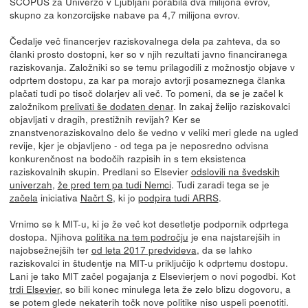
SCOPUS za Univerzo v Ljubljani porabila dva milijona evrov,
skupno za konzorcijske nabave pa 4,7 milijona evrov.
Čedalje več financerjev raziskovalnega dela pa zahteva, da so
članki prosto dostopni, ker so v njih rezultati javno financiranega
raziskovanja. Založniki so se temu prilagodili z možnostjo objave v
odprtem dostopu, za kar pa morajo avtorji posameznega članka
plačati tudi po tisoč dolarjev ali več. To pomeni, da se je začel k
založnikom
prelivati še dodaten denar
. In zakaj želijo raziskovalci
objavljati v dragih, prestižnih revijah? Ker se
znanstvenoraziskovalno delo še vedno v veliki meri glede na ugled
revije, kjer je objavljeno - od tega pa je neposredno odvisna
konkurenčnost na bodočih razpisih in s tem eksistenca
raziskovalnih skupin. Predlani so Elsevier
odslovili na švedskih
univerzah
,
že pred tem pa tudi Nemci
. Tudi zaradi tega se je
začela
iniciativa
Načrt S
, ki jo
podpira tudi ARRS
.
Vrnimo se k MIT-u, ki je že več kot desetletje podpornik odprtega
dostopa. Njihova
politika na tem področju
je ena najstarejših in
najobsežnejših ter
od leta 2017 predvideva
, da se lahko
raziskovalci in študentje na MIT-u priključijo k odprtemu dostopu.
Lani je tako MIT začel pogajanja z Elsevierjem o novi pogodbi. Kot
trdi Elsevier
, so bili konec minulega leta že zelo blizu dogovoru, a
se potem glede nekaterih točk nove politike niso uspeli poenotiti.