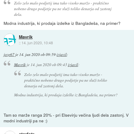
Zelo zelo malo podjetij ima tako visoko maržo - praktično
nobeno drugo podjetje pa ne služi toliko denarja od zastonj
dela.
Modna industrija, ki prodaja izdelke iz Bangladeša, na primer?
Mavrik
::
14. jun 2020, 10:48
joze67
je
14. jun 2020 ob 09:59
izjavil
:
Mavrik
je
14. jun 2020 ob 09:43
izjavil
:
Zelo zelo malo podjetij ima tako visoko maržo -
praktično nobeno drugo podjetje pa ne služi toliko
denarja od zastonj dela.
Modna industrija, ki prodaja izdelke iz Bangladeša, na primer?
Tam so marže ranga 20% - pri Elsevirju večina ljudi dela zastonj. V
modni industriji pa ne :)