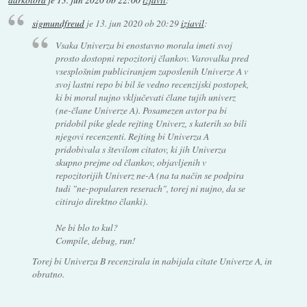
darkolord
je
13. jun 2020 ob 22:00
izjavil
:
sigmundfreud
je
13. jun 2020 ob 20:29
izjavil
:
Vsaka Univerza bi enostavno morala imeti svoj
prosto dostopni repozitorij člankov. Varovalka pred
vsesplošnim publiciranjem zaposlenih Univerze A v
svoj lastni repo bi bil še vedno recenzijski postopek,
ki bi moral nujno vključevati člane tujih univerz
(ne-člane Univerze A). Posamezen avtor pa bi
pridobil pike glede rejting Univerz, s katerih so bili
njegovi recenzenti. Rejting bi Univerza A
pridobivala s številom citatov, ki jih Univerza
skupno prejme od člankov, objavljenih v
repozitorijih Univerz ne-A (na ta način se podpira
tudi "ne-popularen reserach", torej ni nujno, da se
citirajo direktno članki).
Ne bi blo to kul?
Compile, debug, run!
Torej bi Univerza B recenzirala in nabijala citate Univerze A, in
obratno.