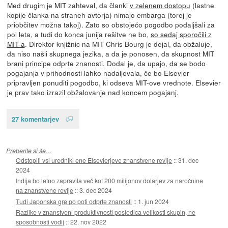
Med drugim je MIT zahteval, da članki
v zelenem dostopu
(lastne
kopije članka na straneh avtorja) nimajo embarga (torej je
priobčitev možna takoj). Zato so obstoječo pogodbo podaljšali za
pol leta, a tudi do konca junija rešitve ne bo,
so sedaj sporočili z
MIT-a
. Direktor knjižnic na MIT Chris Bourg je dejal, da obžaluje,
da niso našli skupnega jezika, a da je ponosen, da skupnost MIT
brani principe odprte znanosti. Dodal je, da upajo, da se bodo
pogajanja v prihodnosti lahko nadaljevala, če bo Elsevier
pripravljen ponuditi pogodbo, ki odseva MIT-ove vrednote. Elsevier
je prav tako izrazil obžalovanje nad koncem pogajanj.
27 komentarjev
Preberite si še…
Odstopili vsi uredniki ene Elsevierjeve znanstvene revije
::
31. dec
2024
Indija bo letno zapravila več kot 200 milijonov dolarjev za naročnine
na znanstvene revije
::
3. dec 2024
Tudi Japonska gre po poti odprte znanosti
::
1. jun 2024
Razlike v znanstveni produktivnosti posledica velikosti skupin, ne
sposobnosti vodij
::
22. nov 2022