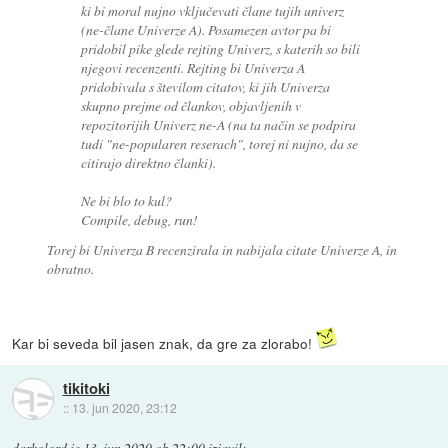
ki bi moral nujno vključevati člane tujih univerz
(ne-člane Univerze A). Posamezen avtor pa bi
pridobil pike glede rejting Univerz, s katerih so bili
njegovi recenzenti. Rejting bi Univerza A
pridobivala s številom citatov, ki jih Univerza
skupno prejme od člankov, objavljenih v
repozitorijih Univerz ne-A (na ta način se podpira
tudi "ne-popularen reserach", torej ni nujno, da se
citirajo direktno članki).
Ne bi blo to kul?
Compile, debug, run!
Torej bi Univerza B recenzirala in nabijala citate Univerze A, in
obratno.
Kar bi seveda bil jasen znak, da gre za zlorabo!
tikitoki
::
13. jun 2020, 23:12