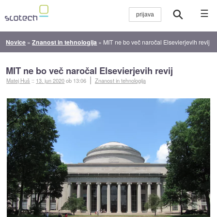
☰
Novice
»
Znanost in tehnologija
»
MIT ne bo več naročal Elsevierjevih revij
MIT ne bo več naročal Elsevierjevih revij
Matej Huš
::
13. jun 2020
ob 13:06
Znanost in tehnologija