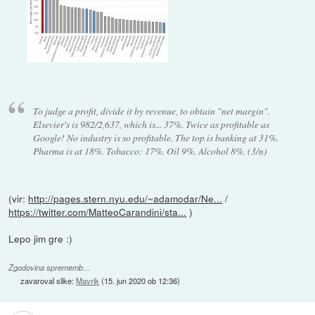
To judge a profit, divide it by revenue, to obtain "net margin".
Elsevier's is 982/2,637, which is... 37%. Twice as profitable as
Google! No industry is so profitable. The top is banking at 31%.
Pharma is at 18%. Tobacco: 17%. Oil 9%. Alcohol 8%. (3/n)
(vir:
http://pages.stern.nyu.edu/~adamodar/Ne...
/
https://twitter.com/MatteoCarandini/sta...
)
Lepo jim gre :)
Zgodovina sprememb…
zavaroval slike:
Mavrik
(
15. jun 2020 ob 12:36
)