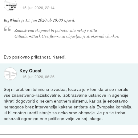
::
15. jun 2020, 22:14
BigWhale
je
13. jun 2020 ob 20:00
izjavil
:
Znanstvena skupnost bi potrebovala nekaj v stilu
Githuba+Stack Overflow-a za objavljanje strokovnih clankov.
Evo poslovno priložnost. Naredi.
Key Quest
::
16. jun 2020, 06:36
Sej ni problem tehnicna izvedba, tezava je v tem da bi se morale
vse znanstveno-raziskovalne, izobrazvalne ustanove in agencije
hkrati dogovoriti o nekem enotnem sistemu, kar pa je enostavno
nemogoce brez intervencije kaksne entitete ala Evropska komisija,
ki bi enotno uredil stanje za neko srse obmocje. Je pa tle treba
pokazati ogromno ene politicne volje za kaj takega.