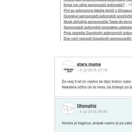
Koga naj ubije samovozeč avtomobil?
::
17
Prvi so avtonomne taksije dobili v Singapu
Googlovi samovozeči avtomobili povzročil
Musk obljublja samovozeče Tesle do konc
Samovozeči avtomobili pogosteje udeleženi 
Prva nesreča Googlovih avtonomnih avtomo
Dve novi nezgodi Googlovih samovozečih av
stara mama
::
4. jul 2016, 07:16
Že vsaj 5 let (in vrjetno še dlje) trobim, k
Nekatere očitno do te mere, da brskajo po tab
Ghenghiz
::
4. jul 2016, 08:44
Novica je tragicna, ampak naslov je pa za