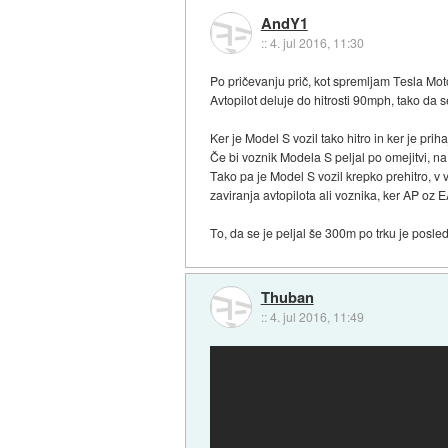
AndY1
::
4. jul 2016, 11:30
Po pričevanju prič, kot spremljam Tesla Moto
Avtopilot deluje do hitrosti 90mph, tako da 
Ker je Model S vozil tako hitro in ker je pr
Če bi voznik Modela S peljal po omejitvi, na
Tako pa je Model S vozil krepko prehitro, v v
zaviranja avtopilota ali voznika, ker AP oz 
To, da se je peljal še 300m po trku je posled
Thuban
::
4. jul 2016, 11:49