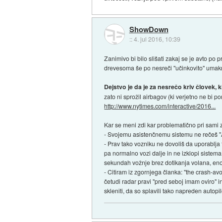
ShowDown
::
4. jul 2016, 10:39
Zanimivo bi bilo slišati zakaj se je avto po 
drevesoma še po nesreči "učinkovito" umakni
Dejstvo je da je za nesrečo kriv človek, ki
zato ni sprožil airbagov (ki verjetno ne bi 
http://www.nytimes.com/interactive/2016...
Kar se meni zdi kar problematično pri sami z
- Svojemu asistenčnemu sistemu ne rečeš "Au
- Prav tako vozniku ne dovoliš da uporablja
pa normalno vozi dalje in ne izklopi sistem
sekundah vožnje brez dotikanja volana, enos
- Citiram iz zgornjega članka: "the crash-a
četudi radar pravi "pred seboj imam oviro" i
skleniti, da so splavili tako napreden autopil