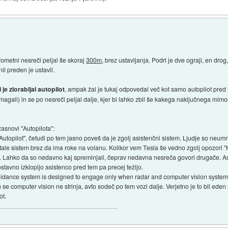
prometni nesreči peljal še skoraj
300m
, brez ustavljanja. Podrl je dve ograji, en dro
l preden je ustavil.
 je zlorabljal autopilot
, ampak žal je tukaj odpovedal več kot samo autopilot pred
pomagali) in se po nesreči peljal dalje, kjer bi lahko zbil še kakega naključnega mi
asnovi "Autopilota":
topilot", četudi po tem jasno poveš da je zgolj asistenčni sistem. Ljudje so neumni
 tale sistem brez da ima roke na volanu. Kolikor vem Tesla še vedno zgolj opozori
a. Lahko da so nedavno kaj spreminjali, čeprav nedavna nesreča govori drugače. As
tavno izklopijo asistenco pred tem pa precej težijo.
voidance system is designed to engage only when radar and computer vision systems a
n se computer vision ne strinja, avto sodeč po tem vozi dalje. Verjetno je to bil ede
ot.