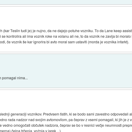
 (kar Teslin tudi je) je nujno, da ne dajejo potuhe vozniku. To da Lane keep assis
li se kontrolira ali ima voznik roke na volanu ali ne, to da voznik ne zavija bi moralo
odi, če voznik še kar ignorira bi avto moral sam ustaviti (morda je voznika infarkt).
h pomagal nima...
aslednji generaciji voznikov. Predvsem tistih, ki se bodo sami zavestno odpovedali a
dno rada nadzor nad svojim avtomovilom, pa čeprav z vsemi pomagali, ki jih je z 
 še vedno omogočati občutek nadzora, čeprav se bo v resnici večje neumnosti prep
rna) čelna trčenja, vožnja v jarek ...).