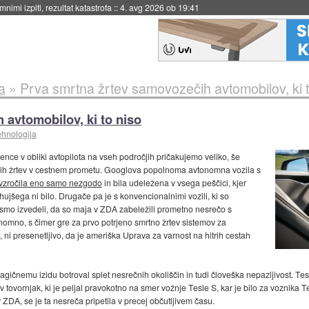
eto za večkratno uporabo
::
4. avg 2026 ob 19:41
a
»
Prva smrtna žrtev samovozečih avtomobilov, ki t
 avtomobilov, ki to niso
ehnologija
ence v obliki avtopilota na vseh področjih pričakujemo veliko, še
tnih žrtev v cestnem prometu. Googlova popolnoma avtonomna vozila s
vzročila eno samo nezgodo
in bila udeležena v vsega peščici, kjer
hujšega ni bilo. Drugače pa je s konvencionalnimi vozili, ki so
i smo izvedeli, da so maja v ZDA zabeležili prometno nesrečo s
tonomno, s čimer gre za prvo potrjeno smrtno žrtev sistemov za
 ni presenetljivo, da je ameriška Uprava za varnost na hitrih cestah
tragičnemu izidu botroval splet nesrečnih okoliščin in tudi človeška nepazljivost. Tesl
čila v tovornjak, ki je peljal pravokotno na smer vožnje Tesle S, kar je bilo za voznik
DA, se je ta nesreča pripetila v precej občutljivem času.