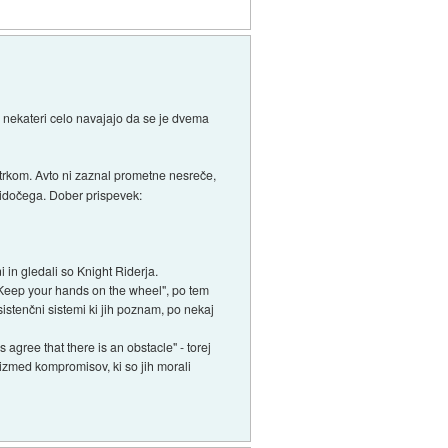
g, nekateri celo navajajo da se je dvema
 trkom. Avto ni zaznal prometne nesreče,
moidočega. Dober prispevek:
 in gledali so Knight Riderja.
 "Keep your hands on the wheel", po tem
istenčni sistemi ki jih poznam, po nekaj
gree that there is an obstacle" - torej
n izmed kompromisov, ki so jih morali