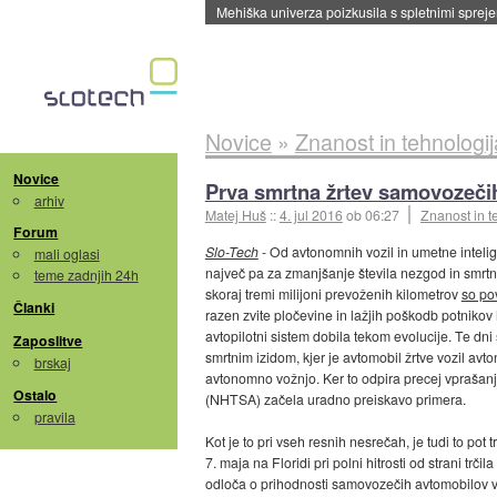
Evropska vesoljska agencija razvija svojo rak
Novice
»
Znanost in tehnologij
Novice
Prva smrtna žrtev samovozečih
arhiv
Matej Huš
::
4. jul 2016
ob 06:27
Znanost in t
Forum
Slo-Tech
- Od avtonomnih vozil in umetne intelig
mali oglasi
največ pa za zmanjšanje števila nezgod in smr
teme zadnjih 24h
skoraj tremi milijoni prevoženih kilometrov
so po
Članki
razen zvite pločevine in lažjih poškodb potnikov 
avtopilotni sistem dobila tekom evolucije. Te dn
Zaposlitve
smrtnim izidom, kjer je avtomobil žrtve vozil av
brskaj
avtonomno vožnjo. Ker to odpira precej vprašanj,
Ostalo
(NHTSA) začela uradno preiskavo primera.
pravila
Kot je to pri vseh resnih nesrečah, je tudi to pot 
7. maja na Floridi pri polni hitrosti od strani tr
odloča o prihodnosti samovozečih avtomobilov v Z