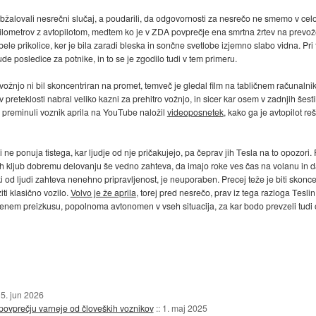
 obžalovali nesrečni slučaj, a poudarili, da odgovornosti za nesrečo ne smemo v celoti 
 kilometrov z avtopilotom, medtem ko je v ZDA povprečje ena smrtna žrtev na prevo
bele prikolice, ker je bila zaradi bleska in sončne svetlobe izjemno slabo vidna. Pri 
de posledice za potnike, in to se je zgodilo tudi v tem primeru.
vožnjo ni bil skoncentriran na promet, temveč je gledal film na tabličnem računalni
 v preteklosti nabral veliko kazni za prehitro vožnjo, in sicer kar osem v zadnjih šest
av preminuli voznik aprila na YouTube naložil
videoposnetek
, kako ga je avtopilot re
 ne ponuja tistega, kar ljudje od nje pričakujejo, pa čeprav jih Tesla na to opozori. 
njih kljub dobremu delovanju še vedno zahteva, da imajo roke ves čas na volanu in d
 ki od ljudi zahteva nenehno pripravljenost, je neuporaben. Precej teže je biti skonc
iti klasično vozilo.
Volvo je že aprila
, torej pred nesrečo, prav iz tega razloga Teslin
mejenem preizkusu, popolnoma avtonomen v vseh situacija, za kar bodo prevzeli tudi
5. jun 2026
 povprečju varneje od človeških voznikov
::
1. maj 2025