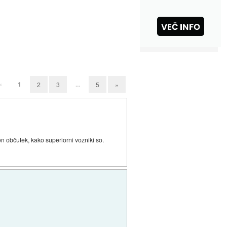
«
1
...
2
3
5
»
en občutek, kako superiorni vozniki so.