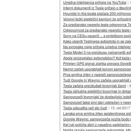
Umetna inteligenca prihaja na YouTube
::
Interni dokumenti iz Tesle pričajo o števil
Hyundai in Kia bosta plačala 200 milijonov
Volvovi težki električni kamioni že prihodnj
Za predlansko nesrečo tesle odgovorna Te
Odgovornost za predlansko nesrečo tesle 
Sony na CESu osupnil ... s prototipom svoj
Kako ukaniti Teslinega avtopilota in se zale
Na evropske meje prihaja umetna intelige
Tesla Model 3 na preizkusu najvarnejši av
Apple proizvajalec avtomobilov? Kot kaže 
Prirejen GPS signal zlahka prevara člove
Nemci začeli uporabljati konvoj samovozeč
Prva smrtna žrtev v nesreči samovozečega
Tudi Google in Waymo začela uporabljati
Tesla začela preizkušati tovornjak Semi
::
Tesla obljublja električni tovornjak in dirkal
Samovozeči tovornjaki že dostavljajo izdel
Samovozeč taksi prvi dan udeležen v nesr
Tesla odpustila več sto ljudi
::
15. okt 2017
Lanska prva smrtna žrtev asistenčnega si
Google Waymo: samovozeča vozila bodo 
Kaj naj policija stori z napačno parkiran
Nvidia razvija samovozeče avtomobile, Mic