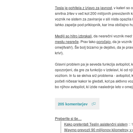
Tesla je pohitela z izjavo za javnost
, v kateri so
smrtna žrtev v več kot 200 milijonih prevoženih
voznik ne sistem za zaviranje v sili nista opazila 
lahko zapelje pod priklopnik, kar ima običajno hu
Mediji so hitro izbrskali
, da nesrečni voznik med 
mestu nesreče
. Prav tako
poročajo
, da je voznik
omejitvah!). Še bolj bizarno je dejstvo, da je pr
kriv!).
Glavni problem pa je seveda funkcija avtopilot, ki
opozorjeni, da gre za funkcijo v izdelavi, ki od 
vozilom. In tu se skriva srž problema - avtopilot,
početi ničesar kakor le gledati, kot pa aktivno voz
bo njihov avtopilot, ki izide naslednje leto v o
205 komentarjev
Preberite si še…
Kako pretentati Teslin asistenčni sistem
::
1
Waymo prevozil 90 milijonov kilometrov, v