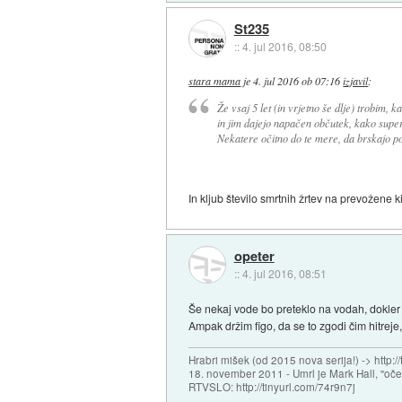
St235
::
4. jul 2016, 08:50
stara mama
je
4. jul 2016 ob 07:16
izjavil
:
Že vsaj 5 let (in vrjetno še dlje) trobim,
in jim dajejo napačen občutek, kako super
Nekatere očitno do te mere, da brskajo po 
In kljub število smrtnih žrtev na prevožene k
opeter
::
4. jul 2016, 08:51
Še nekaj vode bo preteklo na vodah, dokler
Ampak držim figo, da se to zgodi čim hitreje
Hrabri mišek (od 2015 nova serija!) -> http:/
18. november 2011 - Umrl je Mark Hall, "oč
RTVSLO: http://tinyurl.com/74r9n7j