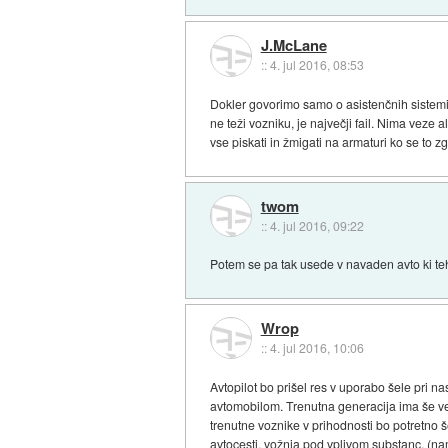
J.McLane
::
4. jul 2016, 08:53
Dokler govorimo samo o asistenčnih sistemih
ne teži vozniku, je največji fail. Nima veze a
vse piskati in žmigati na armaturi ko se to zg
twom
::
4. jul 2016, 09:22
Potem se pa tak usede v navaden avto ki te
Wrop
::
4. jul 2016, 10:06
Avtopilot bo prišel res v uporabo šele pri n
avtomobilom. Trenutna generacija ima še ve
trenutne voznike v prihodnosti bo potretno
avtocesti, vožnja pod vplivom substanc, (name