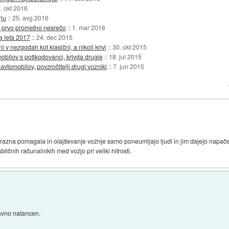
. okt 2016
rju
::
25. avg 2016
i prvo prometno nesrečo
::
1. mar 2016
a leta 2017
::
24. dec 2015
v nezgodah kot klasični, a nikoli krivi
::
30. okt 2015
bilov s poškodovanci, krivda drugje
::
18. jul 2015
tomobilov, povzročitelji drugi vozniki
::
7. jun 2015
ako razna pomagala in olajševanje vožnje samo poneumljajo ljudi in jim dajejo napač
ličnih računalnikih med vožjo pri veliki hitrosti.
bavno natancen.