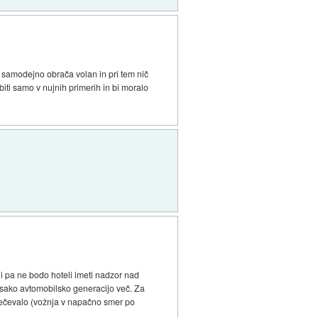
t samodejno obrača volan in pri tem nič
 biti samo v nujnih primerih in bi moralo
li pa ne bodo hoteli imeti nadzor nad
vsako avtomobilsko generacijo več. Za
rečevalo (vožnja v napačno smer po