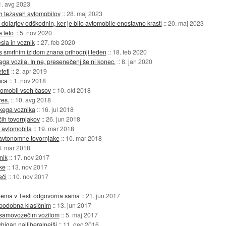
1. avg 2023
nih težavah avtomobilov
::
28. maj 2023
 dolarjev odškodnin, ker je bilo avtomobile enostavno krasti
::
20. maj 2023
e leto
::
5. nov 2020
sla in voznik
::
27. feb 2020
s smrtnim izidom znana prihodnji teden
::
18. feb 2020
ega vozila. In ne, presenečenj še ni konec.
::
8. jan 2020
teti
::
2. apr 2019
nca
::
1. nov 2018
tomobil vseh časov
::
10. okt 2018
res.
::
10. avg 2018
škega voznika
::
16. jul 2018
ih tovornjakov
::
26. jun 2018
 avtomobila
::
19. mar 2018
 avtonomne tovornjake
::
10. mar 2018
8. mar 2018
nik
::
17. nov 2017
ke
::
13. nov 2017
eči
::
10. nov 2017
stema v Tesli odgovorna sama
::
21. jun 2017
podobna klasičnim
::
13. jun 2017
im samovozečim vozilom
::
5. maj 2017
higan najliberalnejši
::
11. dec 2016