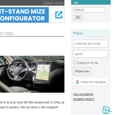
Išči:
Zadnje novice
o niso
Prijava
Zapomni si me
nov uporabnik
pozabili geslo?
a S, ki jo je vozil 40-letni poslovnež iz Ohia, je
a Tesle S usodno. Ker se ravno v teh mesecih