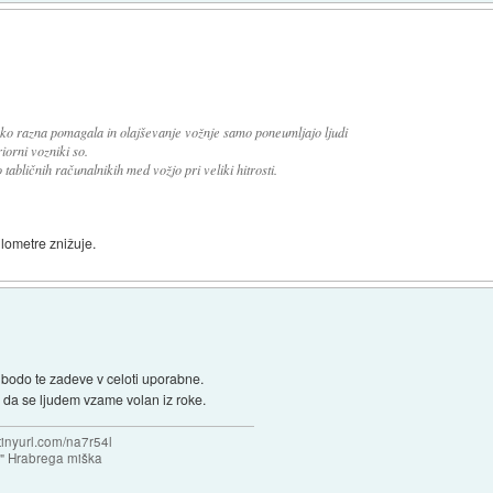
 kako razna pomagala in olajševanje vožnje samo poneumljajo ljudi
iorni vozniki so.
tabličnih računalnikih med vožjo pri veliki hitrosti.
ilometre znižuje.
 bodo te zadeve v celoti uporabne.
, da se ljudem vzame volan iz roke.
/tinyurl.com/na7r54l
e" Hrabrega miška