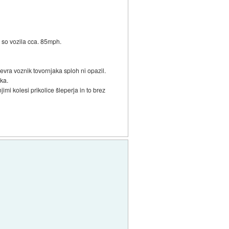
i so vozila cca. 85mph.
nevra voznik tovornjaka sploh ni opazil.
rka.
imi kolesi prikolice šleperja in to brez