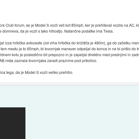
rs Club forum, se je Model S vozil več kot 85mph, ker je prehiteval vozila na AC, k
se domneva, da je vozil s tako hitrostjo. Natančne podatke ima Tesla.
ihajal izza hribčka avtoceste (od vrha hribčka do križišča je 480m), ga ob začetku ma
 tem mestu je to 65mph, bi tovornjak manever odpeljal do konca in ne bi prišlo do t
idnem kotu je posledično bil prepozno in je zapeljal direktno med prednjimi in zadnj
EAB nista zaznala tovornjaka zaradi praznine pod prikolico.
ica tega, da je Model S vozil veliko prehitro.