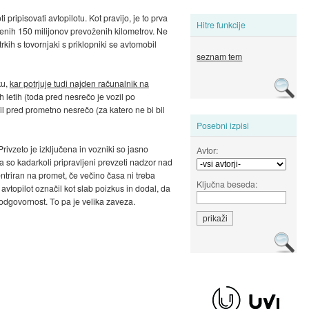
pripisovati avtopilotu. Kot pravijo, je to prva
Hitre funkcije
ženih 150 milijonov prevoženih kilometrov. Ne
trkih s tovornjaki s priklopniki se avtomobil
seznam tem
ku,
kar potrjuje tudi najden računalnik na
ih letih (toda pred nesrečo je vozil po
šil pred prometno nesrečo (za katero ne bi bil
Posebni izpisi
Privzeto je izključena in vozniki so jasno
Avtor:
a so kadarkoli pripravljeni prevzeti nadzor nad
entriran na promet, če večino časa ni treba
Ključna beseda:
 avtopilot označil kot slab poizkus in dodal, da
 odgovornost. To pa je velika zaveza.