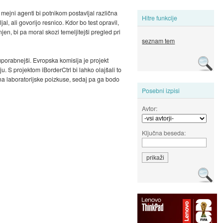
 mejni agenti bi potnikom postavljal različna
Hitre funkcije
l, ali govorijo resnico. Kdor bo test opravil,
jen, bi pa moral skozi temeljitejši pregled pri
seznam tem
 uporabnejši. Evropska komisija je projekt
u. S projektom iBorderCtrl bi lahko olajšali to
n na laboratorijske poizkuse, sedaj pa ga bodo
Posebni izpisi
Avtor:
Ključna beseda: