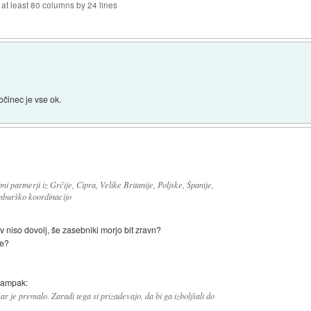
f at least 80 columns by 24 lines
očinec je vse ok.
ni partnerji iz Grčije, Cipra, Velike Britanije, Poljske, Španije,
mburško koordinacijo
v niso dovolj, še zasebniki morjo bit zravn?
te?
, ampak:
ar je premalo. Zaradi tega si prizadevajo, da bi ga izboljšali do