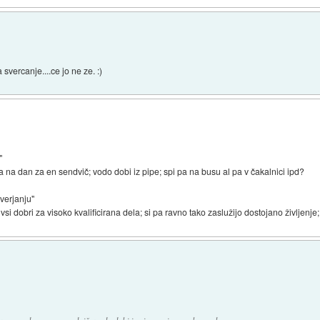
svercanje....ce jo ne ze. :)
"
ra na dan za en sendvič; vodo dobi iz pipe; spi pa na busu al pa v čakalnici ipd?
everjanju"
 dobri za visoko kvalificirana dela; si pa ravno tako zaslužijo dostojano življenje; 