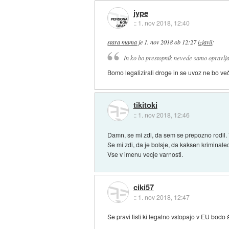
jype
::
1. nov 2018, 12:40
stara mama
je
1. nov 2018 ob 12:27
izjavil
:
In ko bo prestopnik nevede samo opravlja
Bomo legalizirali droge in se uvoz ne bo več
tikitoki
::
1. nov 2018, 12:46
Damn, se mi zdi, da sem se prepozno rodil. V
Se mi zdi, da je bolsje, da kaksen kriminalec
Vse v imenu vecje varnosti.
ciki57
::
1. nov 2018, 12:47
Se pravi tisti ki legalno vstopajo v EU bodo 