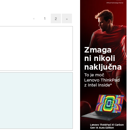
«
1
2
»