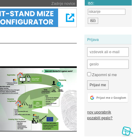
Išči:
Zadnje novice
Prijava
Zapomni si me
nov uporabnik
pozabili geslo?