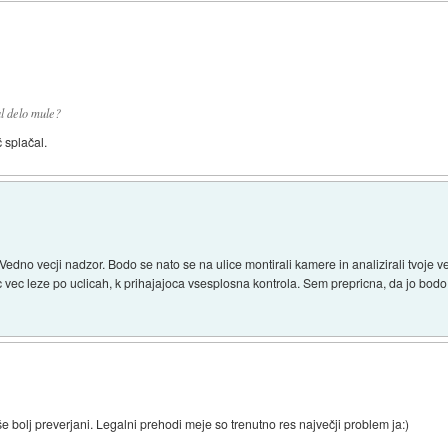
l delo mule?
 splačal.
edno vecji nadzor. Bodo se nato se na ulice montirali kamere in analizirali tvoje ve
 vec leze po uclicah, k prihajajoca vsesplosna kontrola. Sem prepricna, da jo bodo pr
še bolj preverjani. Legalni prehodi meje so trenutno res največji problem ja:)