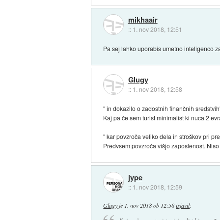
mikhaair
::
1. nov 2018, 12:51
Pa sej lahko uporabis umetno inteligenco za 
Glugy
::
1. nov 2018, 12:58
" in dokazilo o zadostnih finančnih sredstvih
Kaj pa če sem turist minimalist ki nuca 2 ev
" kar povzroča veliko dela in stroškov pri pr
Predvsem povzroča višjo zaposlenost. Niso vsi
jype
::
1. nov 2018, 12:59
Glugy
je
1. nov 2018 ob 12:58
izjavil
: