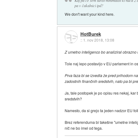
Kaj pa če sem turist minimalist ki nuca 2 
pa v čakalnici ipd?
We don't want your kind here.
HotBurek
::
1. nov 2018, 13:08
Z umetno inteligenco bo analiziral obrazno 
Tole naj lepo postavijo v EU parlament in ost
Prva faza bi se izvedla že pred prihodom na me
zadostnih finančnih sredstvih, nato pa bi pre
Ja, tale postopek je po opisu res nekaj, kar
sredstvih?
Namesto, da si grejo ta jeden nadzor EU folka
Brez referenduma bi takešne "umetne intelige
nič ne bo imel od tega.