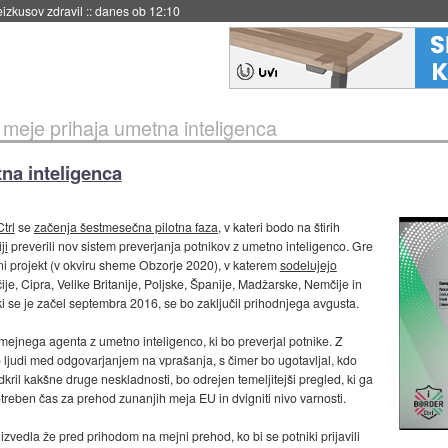
naslednji dve leti
::
danes ob 11:37
meje prihaja umetna inteligenca
na inteligenca
trl
se
začenja šestmesečna pilotna faza
, v kateri bodo na štirih
ji
preverili nov sistem preverjanja potnikov z umetno inteligenco. Gre
lni projekt (v okviru sheme Obzorje 2020), v katerem
sodelujejo
rčije, Cipra, Velike Britanije, Poljske, Španije, Madžarske, Nemčije in
ki se je začel septembra 2016, se bo zaključil prihodnjega avgusta.
 mejnega agenta z umetno inteligenco, ki bo preverjal potnike. Z
 ljudi med odgovarjanjem na vprašanja, s čimer bo ugotavljal, kdo
odkril kakšne druge neskladnosti, bo odrejen temeljitejši pregled, ki ga
potreben čas za prehod zunanjih meja EU in dvigniti nivo varnosti.
izvedla že pred prihodom na mejni prehod, ko bi se potniki prijavili