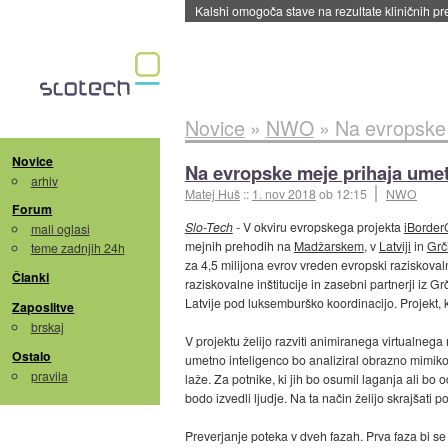
Sandisk že prodal več kot polovico SSD-jev za 
Novice
»
NWO
»
Na evropske 
Novice
Na evropske meje prihaja umet
arhiv
Matej Huš
::
1. nov 2018
ob 12:15
NWO
Forum
Slo-Tech
- V okviru evropskega projekta
iBorderC
mali oglasi
mejnih prehodih na
Madžarskem
, v
Latviji
in
Grči
teme zadnjih 24h
za 4,5 milijona evrov vreden evropski raziskova
Članki
raziskovalne inštitucije in zasebni partnerji iz G
Latvije pod luksemburško koordinacijo. Projekt, 
Zaposlitve
brskaj
V projektu želijo razviti animiranega virtualnega
Ostalo
umetno inteligenco bo analiziral obrazno mimiko
pravila
laže. Za potnike, ki jih bo osumil laganja ali bo 
bodo izvedli ljudje. Na ta način želijo skrajšati 
Preverjanje poteka v dveh fazah. Prva faza bi se 