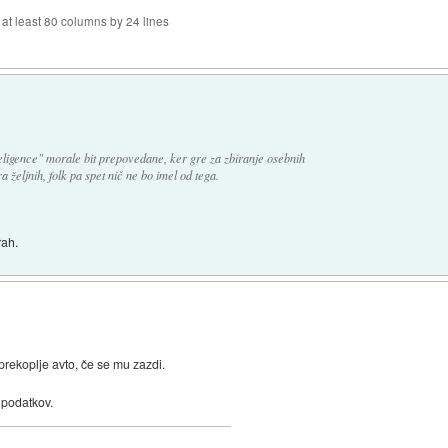
f at least 80 columns by 24 lines
ligence" morale bit prepovedane, ker gre za zbiranje osebnih
a željnih, folk pa spet nič ne bo imel od tega.
rah.
o prekoplje avto, če se mu zazdi.
 podatkov.