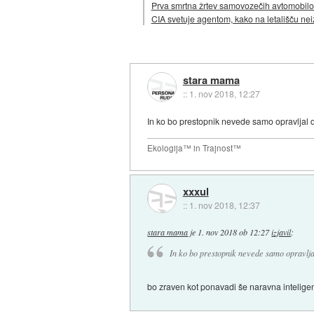
Prva smrtna žrtev samovozečih avtomobilov,
CIA svetuje agentom, kako na letališču nei
stara mama
::
1. nov 2018, 12:27
In ko bo prestopnik nevede samo opravljal 
Ekologija™ in Trajnost™
xxxul
::
1. nov 2018, 12:37
stara mama
je
1. nov 2018 ob 12:27
izjavil
:
In ko bo prestopnik nevede samo opravlja
bo zraven kot ponavadi še naravna inteligen