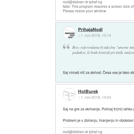
root@debian:/# iptraf-ng
fatal: This program requires a screen size o
Please resize your window
PrihajaNodi
::
1. nov 2018, 13:14
Brez referenduma bi takešne "umetne inte
podatkov, ki bodo končali pri tistih, nadzor
Saj nimaš nič za skrivat. Česa vas je tako st
HotBurek
::
1. nov 2018, 13:24
Saj ne gre za skrivanje. Policaj ti/(mi) lahk
Problem je v zbiranju, hranjenju in obdelavi
root@debian:/# iptraf-ng