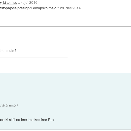
 ki to niso
::
4. jul 2016
zstopajoče prestopiti evropsko mejo
::
23. dec 2014
delo mule?
l delo mule?
ca ki sliši na ime ime komisar Rex