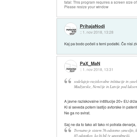
fatal: This program requires a screen size o
Please resize your window
PrihajaNodi
::
1. nov 2018, 13:28
Kaj pa bodo počeli s temi podatki. Če nisi zl
PaX_MaN
::
1. nov 2018, 13:31
sodelujejo raziskovalne inštitucije in zaseb
Madžarske, Nemčije in Latvije pod lukse
A javne raziskovalne inštitucije 20+ EU drža
Ki si seveda potem lastijo avtorske in paten
Ne ga no svirat.
Saj ne da to tako ali tako ni potrata denarja
Trenutno je sistem 76-odstotno zanesljiv, k
85 odstotkov, ko bi bil že uporabnejši.