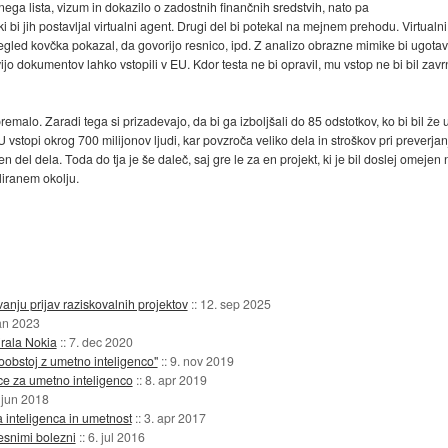
otnega lista, vizum in dokazilo o zadostnih finančnih sredstvih, nato pa
 bi jih postavljal virtualni agent. Drugi del bi potekal na mejnem prehodu. Virtualni
egled kovčka pokazal, da govorijo resnico, ipd. Z analizo obrazne mimike bi ugotavlja
jo dokumentov lahko vstopili v EU. Kdor testa ne bi opravil, mu vstop ne bi bil zavrn
remalo. Zaradi tega si prizadevajo, da bi ga izboljšali do 85 odstotkov, ko bi bil že
vstopi okrog 700 milijonov ljudi, kar povzroča veliko dela in stroškov pri preverjanj
 del dela. Toda do tja je še daleč, saj gre le za en projekt, ki je bil doslej omeje
liranem okolju.
anju prijav raziskovalnih projektov
::
12. sep 2025
jan 2023
irala Nokia
::
7. dec 2020
obstoj z umetno inteligenco"
::
9. nov 2019
ce za umetno inteligenco
::
8. apr 2019
 jun 2018
a inteligenca in umetnost
::
3. apr 2017
esnimi bolezni
::
6. jul 2016