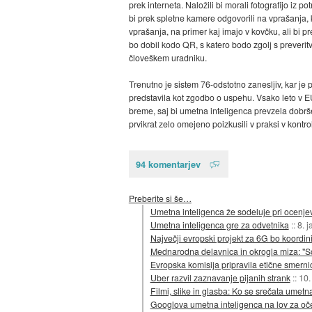
prek interneta. Naložili bi morali fotografijo iz p
bi prek spletne kamere odgovorili na vprašanja, ki
vprašanja, na primer kaj imajo v kovčku, ali bi pr
bo dobil kodo QR, s katero bodo zgolj s preveritvi
človeškem uradniku.
Trenutno je sistem 76-odstotno zanesljiv, kar je p
predstavila kot zgodbo o uspehu. Vsako leto v EU 
breme, saj bi umetna inteligenca prevzela dobršen
prvikrat zelo omejeno poizkusili v praksi v kontro
94 komentarjev
Preberite si še…
Umetna inteligenca že sodeluje pri ocenjev
Umetna inteligenca gre za odvetnika
::
8. 
Največji evropski projekt za 6G bo koordin
Mednarodna delavnica in okrogla miza: "So
Evropska komisija pripravila etične smerni
Uber razvil zaznavanje pijanih strank
::
10.
Filmi, slike in glasba: Ko se srečata umetn
Googlova umetna inteligenca na lov za oč