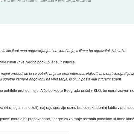
evra na dan za en sendvič; vodo dobi iz pipe; spi pa na busu al
mimiko ljudi med odgovarjanjem na vprašanja, s čimer bo ugotavljal, kdo laže.
ale nikoli krive, vedno podkupljene, inštitucije.
jni prehod, ko bi se potniki prijavili prek interneta. Naložili bi morali fotografijo i
k spletne kamere odgovorili na vprašanja, ki bi jih postavljal virtualni agent.
 bo pohitrilo prehod meje. A če bo kdo iz Beograda prišel v SLO, bo moral zraven no
 (ki si tega niti ne želi), naj raje spravijo razne bralce (ukradenih) tablic v promet 
nce" morale bit prepovedane, ker gre za zbiranje osebnih podatkov, ki bodo končali 