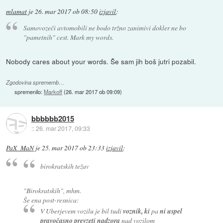
mlamat
je
26. mar 2017 ob 08:50
izjavil
:
Samovozeči avtomobili ne bodo tržno zanimivi dokler ne bo
"pametnih" cest. Mark my words.
Nobody cares about your words. Še sam jih boš jutri pozabil.
Zgodovina sprememb…
spremenilo:
Markoff
(
26. mar 2017 ob 09:09
)
bbbbbb2015
::
26. mar 2017, 09:33
PaX_MaN
je
25. mar 2017 ob 23:33
izjavil
:
birokratskih težav
"Birokratskih", mhm.
Še ena post-resnica:
V Uberjevem vozilu je bil tudi
voznik, ki
pa
ni uspel
pravočasno prevzeti nadzora
nad vozilom