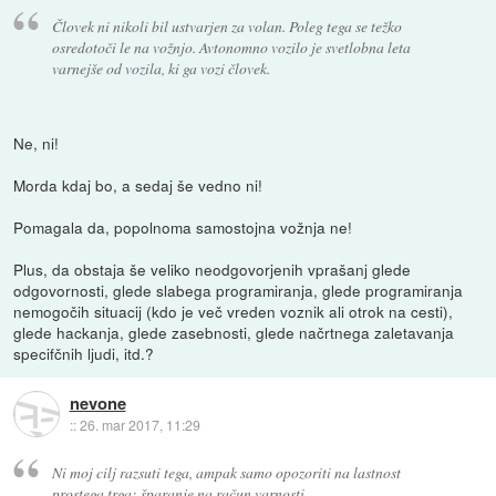
Človek ni nikoli bil ustvarjen za volan. Poleg tega se težko
osredotoči le na vožnjo. Avtonomno vozilo je svetlobna leta
varnejše od vozila, ki ga vozi človek.
Ne, ni!
Morda kdaj bo, a sedaj še vedno ni!
Pomagala da, popolnoma samostojna vožnja ne!
Plus, da obstaja še veliko neodgovorjenih vprašanj glede
odgovornosti, glede slabega programiranja, glede programiranja
nemogočih situacij (kdo je več vreden voznik ali otrok na cesti),
glede hackanja, glede zasebnosti, glede načrtnega zaletavanja
specifčnih ljudi, itd.?
nevone
::
26. mar 2017, 11:29
Ni moj cilj razsuti tega, ampak samo opozoriti na lastnost
prostega trga: šparanje na račun varnosti.