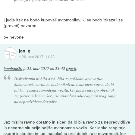
Ljudje itak ne bodo kupovali avtomobilov, ki se bodo izkazali za
(preveč) nevarne.
o+ nevone
jan_g
::
26. mar 2017, 11:33
bambam20
je
25. mar 2017 ob 23:42
izjavil
:
Poškodvanih ni bilo oseb. Bila so poškodovana vozila.
Samovozeča vozila ne bodo nikoli do teme mere varna, da bi
lahko v resnici samodejno vozila, ker jim ne morejo obesit ok
senzorjev in kamer, ker niso sposobna odločanja in reagiranja
na nepredvidene dogodke.
Jaz mislim ravno obratno in sicer, da bi bila ravno za nepredvidljive
in nevarne situacije boljša avtonomna vozila. Ker lahko reagirajo
skoraj instantno in tudi nasplošno prej detektirajo nevarnosti, ker