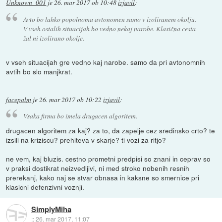
Unknown_001
je
26. mar 2017 ob 10:48
izjavil
:
Avto bo lahko popolnoma avtonomen samo v izoliranem okolju.
V vseh ostalih situacijah bo vedno nekaj narobe. Klasična cesta
žal ni izolirano okolje.
v vseh situacijah gre vedno kaj narobe. samo da pri avtonomnih
avtih bo slo manjkrat.
facepalm
je
26. mar 2017 ob 10:22
izjavil
:
Vsaka firma bo imela drugacen algoritem.
drugacen algoritem za kaj? za to, da zapelje cez sredinsko crto? te
izsili na kriziscu? prehiteva v skarje? ti vozi za ritjo?
ne vem, kaj bluzis. cestno prometni predpisi so znani in ceprav so
v praksi dostikrat neizvedljivi, ni med stroko nobenih resnih
prerekanj, kako naj se stvar obnasa in kaksne so smernice pri
klasicni defenzivni voznji.
SimplyMiha
::
26. mar 2017, 11:07