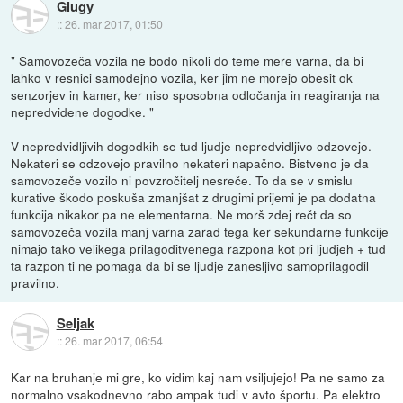
Glugy
::
26. mar 2017, 01:50
" Samovozeča vozila ne bodo nikoli do teme mere varna, da bi
lahko v resnici samodejno vozila, ker jim ne morejo obesit ok
senzorjev in kamer, ker niso sposobna odločanja in reagiranja na
nepredvidene dogodke. "
V nepredvidljivih dogodkih se tud ljudje nepredvidljivo odzovejo.
Nekateri se odzovejo pravilno nekateri napačno. Bistveno je da
samovozeče vozilo ni povzročitelj nesreče. To da se v smislu
kurative škodo poskuša zmanjšat z drugimi prijemi je pa dodatna
funkcija nikakor pa ne elementarna. Ne morš zdej rečt da so
samovozeča vozila manj varna zarad tega ker sekundarne funkcije
nimajo tako velikega prilagoditvenega razpona kot pri ljudjeh + tud
ta razpon ti ne pomaga da bi se ljudje zanesljivo samoprilagodil
pravilno.
Seljak
::
26. mar 2017, 06:54
Kar na bruhanje mi gre, ko vidim kaj nam vsiljujejo! Pa ne samo za
normalno vsakodnevno rabo ampak tudi v avto športu. Pa elektro