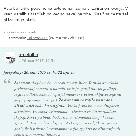
Avto bo lahko popolnoma avtonomen samo v izoliranem okolju. V
vseh ostalih situacijah bo vedno nekaj narobe. Klasična cesta žal
ni izolirano okolje.
Zgodovina sprememb…
spremenilo:
Unknown_001
(
26. mar 2017 ob 10:49
)
xmetallic
::
26. mar 2017, 10:54
facepalm
je
26. mar 2017 ob 10:22
izjavil
:
Jaz upam, da jih ne bo na cesti se vsaj 30let. Voznika se nekako
preberes kaj namerava naredit, ce te je opazil itd.. na podlagi
tega se odlocis kako bi izpeljal manever (recimo vkljucevanje na
meji izsiljevanja v krozni).
Za avtonomno vozilo pa ne bos
nikoli vedel kako bo reagiralo.
Vsaka firma bo imela drugacen
algoritem. Vsekakor avtonomna + klasicna vozila ne spadajo
skupaj. Ko/ce pa bodo 100% samo avtonomna bo ql. Vseeno
upam, da tega ne bom dozivel. Rad vozim in rad f*kam, zato si
nebi nikoli privoscil avtonomno vozilo, zeni pa ne vibratorja ali
celo avtonomnega ljubimca