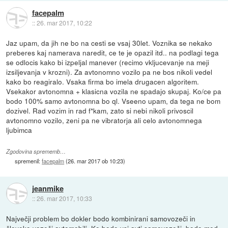
facepalm
::
26. mar 2017, 10:22
Jaz upam, da jih ne bo na cesti se vsaj 30let. Voznika se nekako
preberes kaj namerava naredit, ce te je opazil itd.. na podlagi tega
se odlocis kako bi izpeljal manever (recimo vkljucevanje na meji
izsiljevanja v krozni). Za avtonomno vozilo pa ne bos nikoli vedel
kako bo reagiralo. Vsaka firma bo imela drugacen algoritem.
Vsekakor avtonomna + klasicna vozila ne spadajo skupaj. Ko/ce pa
bodo 100% samo avtonomna bo ql. Vseeno upam, da tega ne bom
dozivel. Rad vozim in rad f*kam, zato si nebi nikoli privoscil
avtonomno vozilo, zeni pa ne vibratorja ali celo avtonomnega
ljubimca
Zgodovina sprememb…
spremenil:
facepalm
(
26. mar 2017 ob 10:23
)
jeanmike
::
26. mar 2017, 10:33
Največji problem bo dokler bodo kombinirani samovozeči in