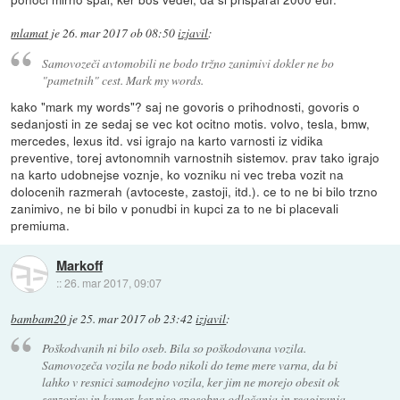
mlamat
je
26. mar 2017 ob 08:50
izjavil
:
Samovozeči avtomobili ne bodo tržno zanimivi dokler ne bo
"pametnih" cest. Mark my words.
kako "mark my words"? saj ne govoris o prihodnosti, govoris o
sedanjosti in ze sedaj se vec kot ocitno motis. volvo, tesla, bmw,
mercedes, lexus itd. vsi igrajo na karto varnosti iz vidika
preventive, torej avtonomnih varnostnih sistemov. prav tako igrajo
na karto udobnejse voznje, ko vozniku ni vec treba vozit na
dolocenih razmerah (avtoceste, zastoji, itd.). ce to ne bi bilo trzno
zanimivo, ne bi bilo v ponudbi in kupci za to ne bi placevali
premiuma.
Markoff
::
26. mar 2017, 09:07
bambam20
je
25. mar 2017 ob 23:42
izjavil
:
Poškodvanih ni bilo oseb. Bila so poškodovana vozila.
Samovozeča vozila ne bodo nikoli do teme mere varna, da bi
lahko v resnici samodejno vozila, ker jim ne morejo obesit ok
senzorjev in kamer, ker niso sposobna odločanja in reagiranja