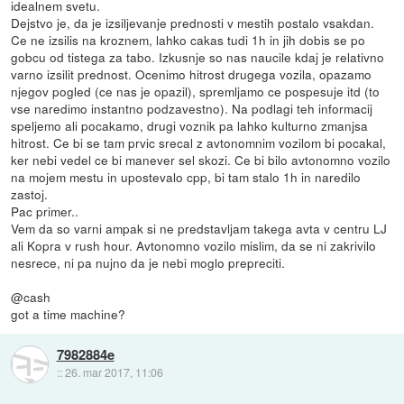
idealnem svetu.
Dejstvo je, da je izsiljevanje prednosti v mestih postalo vsakdan.
Ce ne izsilis na kroznem, lahko cakas tudi 1h in jih dobis se po
gobcu od tistega za tabo. Izkusnje so nas naucile kdaj je relativno
varno izsilit prednost. Ocenimo hitrost drugega vozila, opazamo
njegov pogled (ce nas je opazil), spremljamo ce pospesuje itd (to
vse naredimo instantno podzavestno). Na podlagi teh informacij
speljemo ali pocakamo, drugi voznik pa lahko kulturno zmanjsa
hitrost. Ce bi se tam prvic srecal z avtonomnim vozilom bi pocakal,
ker nebi vedel ce bi manever sel skozi. Ce bi bilo avtonomno vozilo
na mojem mestu in upostevalo cpp, bi tam stalo 1h in naredilo
zastoj.
Pac primer..
Vem da so varni ampak si ne predstavljam takega avta v centru LJ
ali Kopra v rush hour. Avtonomno vozilo mislim, da se ni zakrivilo
nesrece, ni pa nujno da je nebi moglo prepreciti.
@cash
got a time machine?
7982884e
::
26. mar 2017, 11:06