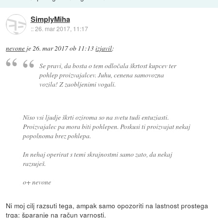
SimplyMiha
::
26. mar 2017, 11:17
nevone
je
26. mar 2017 ob 11:13
izjavil
:
Se pravi, da bosta o tem odločala škrtost kupcev ter
pohlep proizvajalcev. Juhu, cenena samovozna
vozila! Z zaobljenimi vogali.
Niso vsi ljudje škrti oziroma so na svetu tudi entuziasti.
Proizvajalec pa mora biti pohlepen. Poskusi ti proizvajat nekaj
popolnoma brez pohlepa.
In nehaj operirat s temi skrajnostmi samo zato, da nekaj
razsuješ.
o+ nevone
Ni moj cilj razsuti tega, ampak samo opozoriti na lastnost prostega
trga: šparanje na račun varnosti.