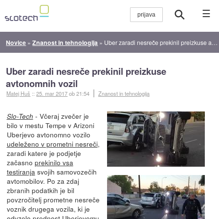
☰
Novice
»
Znanost in tehnologija
»
Uber zaradi nesreče prekinil preizkuse avtonomnih vozil
Uber zaradi nesreče prekinil preizkuse
avtonomnih vozil
Matej Huš
::
25. mar 2017
ob 21:54
Znanost in tehnologija
- Včeraj zvečer je
Slo-Tech
bilo v mestu Tempe v Arizoni
Uberjevo avtonomno vozilo
udeleženo v prometni nesreči
,
zaradi katere je podjetje
začasno
prekinilo vsa
testiranja
svojih samovozečih
avtomobilov. Po za zdaj
zbranih podatkih je bil
povzročitelj prometne nesreče
voznik drugega vozila, ki je
odvzelo prednost
Uberjevemu