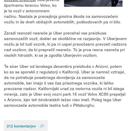
športnemu terencu Volvo, ko
je ta vozil v avtonomnem
načinu. Nastala je precejšnja gmotna škoda na samovozečem
vozilu in še dveh običajnih avtomobilih, poškodovanih pa ni bilo.
Zaradi resnosti nesreče je Uber prenehal vse preizkuse
samovozečih vozil, dokler se okoliščine ne razjasnijo. V Uberjevem
vozilu je bil tudi voznik, ki pa ni uspel pravočasno prevzeti nadzora
nad vozilom, da bi preprečil nesrečo. To je prva resna nesreča pri
visokih hitrostih, ki se je zgodila Uberjevim vozilom.
Te sicer Uber od lanskega decembra preizkuša v Arizoni, potem
ko so se sporekli z regulatorji v Kaliforniji. Uber je namreč vztrajal,
da ne potrebuje posebnega dovoljenja za samovozeče
avtomobile, ker imajo ti ves čas prisotnega voznika, ki lahko
prevzame nadzor. Kalifornijski urad za motorna vozila ni bil istega
mnenja, zato je Uber svoj vozni park 16 vozil Volvo XC90 prepeljal
v Arizono, kjer teh birokratskih težav niso imeli. Poleg tega Uber
samovozeče avtomobile testira tudi v Pittsburghu.
212 komentarjev