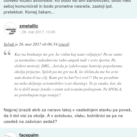
človeko vozeči avtomobili. Ko bodo vsi avti samovozeči, bodo med
seboj komunicirali in bodo prometne nesreče, zastoji ipd.
preteklost. Komaj čakam...
xmetallic
::
26. mar 2017, 10:45
Seljak
je
26. mar 2017 ob 06:54
izjavil
:
Kar na bruhanje mi gre, ko vidim kaj nam vsiljujejo! Pa ne samo
za normalno vsakodnevno rabo ampak tudi v avto športu. Pa
elektro motorji, DRS,....kot,da je izdelovanje baterije popolnoma
okolju prijazno. Sploh pa mi gre na K, ko slišim,da me bo avto
sam dostavil na cilj. Kam gre ta kur*evi svet?! Da ne pozabim
na neko deljenje avtomobilov (car sharing). To je enako, kot, da
bi si delil mojo žensko z enim zašvicanim pedrajsom. Ne HVALA,
ne potrebujem tega sranja!!
Najprej izraziš skrb za naravo takoj v naslednjem stavku pa poveš,
da ti dol visi za okolje. A v avtobusu, vlaku, bolnišnici se pa ne
usedeš na zašvican sedež?
facepalm