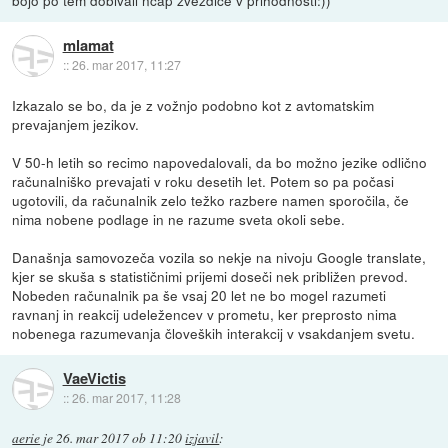
mlamat
::
26. mar 2017, 11:27
Izkazalo se bo, da je z vožnjo podobno kot z avtomatskim
prevajanjem jezikov.
V 50-h letih so recimo napovedalovali, da bo možno jezike odlično
računalniško prevajati v roku desetih let. Potem so pa počasi
ugotovili, da računalnik zelo težko razbere namen sporočila, če
nima nobene podlage in ne razume sveta okoli sebe.
Današnja samovozeča vozila so nekje na nivoju Google translate,
kjer se skuša s statističnimi prijemi doseči nek približen prevod.
Nobeden računalnik pa še vsaj 20 let ne bo mogel razumeti
ravnanj in reakcij udeležencev v prometu, ker preprosto nima
nobenega razumevanja človeških interakcij v vsakdanjem svetu.
VaeVictis
::
26. mar 2017, 11:28
aerie
je
26. mar 2017 ob 11:20
izjavil
: