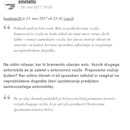
xmetallic
::
26. mar 2017, 00:02
bambam20
je
25. mar 2017 ob 23:42
izjavil
:
Poškodvanih ni bilo oseb. Bila so poškodovana vozila.
Samovozeča vozila ne bodo nikoli do teme mere varna, da bi
lahko v resnici samodejno vozila, ker jim ne morejo obesit ok
senzorjev in kamer, ker niso sposobna odločanja in reagiranja
na nepredvidene dogodke.
Ne vidim ničesar, kar bi bremenilo uberjev avto. Voznik drugega
avtomobila se je zaletel v avtonomno vozilo. Prepovemo vožnjo
ljudem? Ker očitno človek ni bil sposoben odločat in reagirat na
nepredviidene dogodke (beri upoštevanje predpisov
samovozečega avtomobila).
Po za zdaj zbranih podatkih je bil povzročitelj prometne nesreče
voznik drugega vozila, ki je odvzelo prednost Uberjevemu
športnemu terencu Volvo.