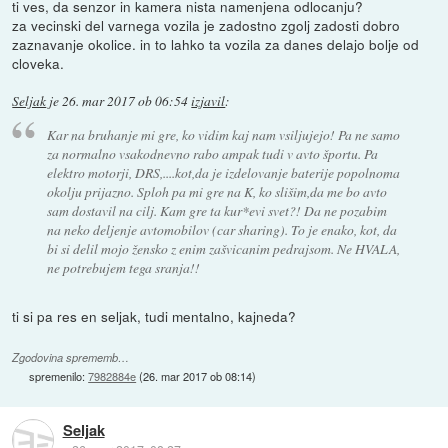
ti ves, da senzor in kamera nista namenjena odlocanju?
za vecinski del varnega vozila je zadostno zgolj zadosti dobro
zaznavanje okolice. in to lahko ta vozila za danes delajo bolje od
cloveka.
Seljak
je
26. mar 2017 ob 06:54
izjavil
:
Kar na bruhanje mi gre, ko vidim kaj nam vsiljujejo! Pa ne samo
za normalno vsakodnevno rabo ampak tudi v avto športu. Pa
elektro motorji, DRS,....kot,da je izdelovanje baterije popolnoma
okolju prijazno. Sploh pa mi gre na K, ko slišim,da me bo avto
sam dostavil na cilj. Kam gre ta kur*evi svet?! Da ne pozabim
na neko deljenje avtomobilov (car sharing). To je enako, kot, da
bi si delil mojo žensko z enim zašvicanim pedrajsom. Ne HVALA,
ne potrebujem tega sranja!!
ti si pa res en seljak, tudi mentalno, kajneda?
Zgodovina sprememb…
spremenilo:
7982884e
(
26. mar 2017 ob 08:14
)
Seljak