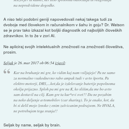
na nepredvidene dogodke.
A niso tebi podobni geniji napovedovali nekaj takega tudi za
dvoboje med človekom in računalnikom v šahu in goju? Dr. Watson
se je prav tako izkazal kot boljši diagnostik od najboljših človeških
zdravnikov. In to že v zori AI.
Ne apliciraj svojih intelektualnih zmožnosti na zmožnosti človeštva,
prosim.
Seljak
je
26. mar 2017 ob 06:54
izjavil
:
Kar na bruhanje mi gre, ko vidim kaj nam vsiljujejo! Pa ne samo
za normalno vsakodnevno rabo ampak tudi v avto športu. Pa
elektro motorji, DRS,....kot,da je izdelovanje baterije popolnoma
okolju prijazno. Sploh pa mi gre na K, ko slišim,da me bo avto
sam dostavil na cilj. Kam gre ta kur*evi svet?! Da ne pozabim
na neko deljenje avtomobilov (car sharing). To je enako, kot, da
bi si delil mojo žensko z enim zašvicanim pedrajsom. Ne HVALA,
ne potrebujem tega sranja!!
Seljak by name, seljak by brain.