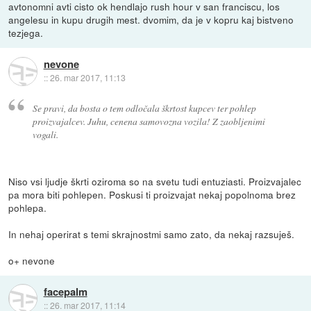
avtonomni avti cisto ok hendlajo rush hour v san franciscu, los
angelesu in kupu drugih mest. dvomim, da je v kopru kaj bistveno
tezjega.
nevone
::
26. mar 2017, 11:13
Se pravi, da bosta o tem odločala škrtost kupcev ter pohlep
proizvajalcev. Juhu, cenena samovozna vozila! Z zaobljenimi
vogali.
Niso vsi ljudje škrti oziroma so na svetu tudi entuziasti. Proizvajalec
pa mora biti pohlepen. Poskusi ti proizvajat nekaj popolnoma brez
pohlepa.
In nehaj operirat s temi skrajnostmi samo zato, da nekaj razsuješ.
o+ nevone
facepalm
::
26. mar 2017, 11:14