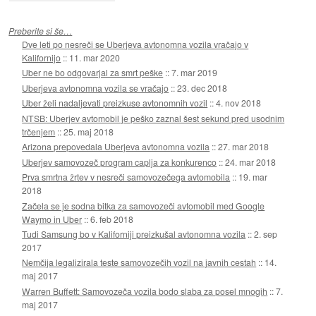
Preberite si še…
Dve leti po nesreči se Uberjeva avtonomna vozila vračajo v
Kalifornijo
::
11. mar 2020
Uber ne bo odgovarjal za smrt peške
::
7. mar 2019
Uberjeva avtonomna vozila se vračajo
::
23. dec 2018
Uber želi nadaljevati preizkuse avtonomnih vozil
::
4. nov 2018
NTSB: Uberjev avtomobil je peško zaznal šest sekund pred usodnim
trčenjem
::
25. maj 2018
Arizona prepovedala Uberjeva avtonomna vozila
::
27. mar 2018
Uberjev samovozeč program caplja za konkurenco
::
24. mar 2018
Prva smrtna žrtev v nesreči samovozečega avtomobila
::
19. mar
2018
Začela se je sodna bitka za samovozeči avtomobil med Google
Waymo in Uber
::
6. feb 2018
Tudi Samsung bo v Kaliforniji preizkušal avtonomna vozila
::
2. sep
2017
Nemčija legalizirala teste samovozečih vozil na javnih cestah
::
14.
maj 2017
Warren Buffett: Samovozeča vozila bodo slaba za posel mnogih
::
7.
maj 2017