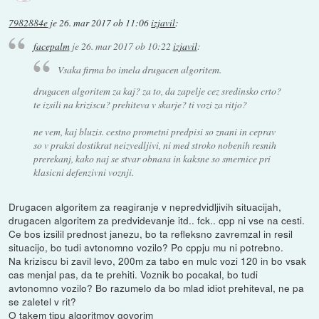
7982884e
je
26. mar 2017 ob 11:06
izjavil
:
facepalm
je
26. mar 2017 ob 10:22
izjavil
:
Vsaka firma bo imela drugacen algoritem.
drugacen algoritem za kaj? za to, da zapelje cez sredinsko crto?
te izsili na kriziscu? prehiteva v skarje? ti vozi za ritjo?
ne vem, kaj bluzis. cestno prometni predpisi so znani in ceprav
so v praksi dostikrat neizvedljivi, ni med stroko nobenih resnih
prerekanj, kako naj se stvar obnasa in kaksne so smernice pri
klasicni defenzivni voznji.
Drugacen algoritem za reagiranje v nepredvidljivih situacijah,
drugacen algoritem za predvidevanje itd.. fck.. cpp ni vse na cesti.
Ce bos izsilil prednost janezu, bo ta refleksno zavremzal in resil
situacijo, bo tudi avtonomno vozilo? Po cppju mu ni potrebno.
Na kriziscu bi zavil levo, 200m za tabo en mulc vozi 120 in bo vsak
cas menjal pas, da te prehiti. Voznik bo pocakal, bo tudi
avtonomno vozilo? Bo razumelo da bo mlad idiot prehiteval, ne pa
se zaletel v rit?
O takem tipu algoritmov govorim