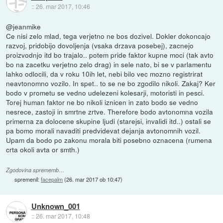
::
26. mar 2017, 10:46
@jeanmike
Ce nisi zelo mlad, tega verjetno ne bos dozivel. Dokler dokoncajo
razvoj, pridobijo dovoljenja (vsaka drzava posebej), zacnejo
proizvodnjo itd bo trajalo.. potem pride faktor kupne moci (tak avto
bo na zacetku verjetno zelo drag) in sele nato, bi se v parlamentu
lahko odlocili, da v roku 10ih let, nebi bilo vec mozno registrirat
neavtonomno vozilo. In spet.. to se ne bo zgodilo nikoli. Zakaj? Ker
bodo v prometu se vedno udelezeni kolesarji, motoristi in pesci.
Torej human faktor ne bo nikoli iznicen in zato bodo se vedno
nesrece, zastoji in smrtne zrtve. Therefore bodo avtonomna vozila
primerna za dolocene skupine ljudi (starejsi, invalidi itd..) ostali se
pa bomo morali navaditi predvidevat dejanja avtonomnih vozil.
Upam da bodo po zakonu morala biti posebno oznacena (rumena
crta okoli avta or smth.)
Zgodovina sprememb…
spremenil:
facepalm
(
26. mar 2017 ob 10:47
)
Unknown_001
::
26. mar 2017, 10:48