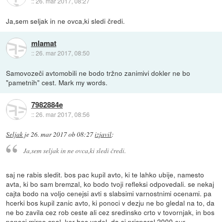
::
26. mar 2017, 08:27
Ja,sem seljak in ne ovca,ki sledi čredi.
mlamat
::
26. mar 2017, 08:50
Samovozeči avtomobili ne bodo tržno zanimivi dokler ne bo
"pametnih" cest. Mark my words.
7982884e
::
26. mar 2017, 08:56
Seljak
je
26. mar 2017 ob 08:27
izjavil
:
Ja,sem seljak in ne ovca,ki sledi čredi.
saj ne rabis sledit. bos pac kupil avto, ki te lahko ubije, namesto
avta, ki bo sam bremzal, ko bodo tvoji refleksi odpovedali. se nekaj
cajta bodo na voljo cenejsi avti s slabsimi varnostnimi ocenami. pa
hcerki bos kupil zanic avto, ki ponoci v dezju ne bo gledal na to, da
ne bo zavila cez rob ceste ali cez sredinsko crto v tovornjak, in bos
ponoci mirno spal, ker bos vedel, da si prisparal 2000 eur.