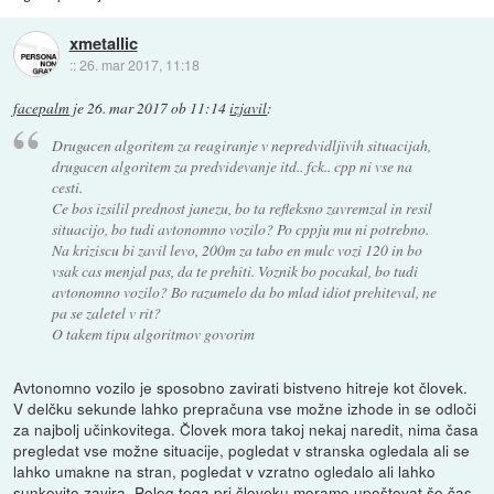
xmetallic
::
26. mar 2017, 11:18
facepalm
je
26. mar 2017 ob 11:14
izjavil
:
Drugacen algoritem za reagiranje v nepredvidljivih situacijah,
drugacen algoritem za predvidevanje itd.. fck.. cpp ni vse na
cesti.
Ce bos izsilil prednost janezu, bo ta refleksno zavremzal in resil
situacijo, bo tudi avtonomno vozilo? Po cppju mu ni potrebno.
Na kriziscu bi zavil levo, 200m za tabo en mulc vozi 120 in bo
vsak cas menjal pas, da te prehiti. Voznik bo pocakal, bo tudi
avtonomno vozilo? Bo razumelo da bo mlad idiot prehiteval, ne
pa se zaletel v rit?
O takem tipu algoritmov govorim
Avtonomno vozilo je sposobno zavirati bistveno hitreje kot človek.
V delčku sekunde lahko prepračuna vse možne izhode in se odloči
za najbolj učinkovitega. Človek mora takoj nekaj naredit, nima časa
pregledat vse možne situacije, pogledat v stranska ogledala ali se
lahko umakne na stran, pogledat v vzratno ogledalo ali lahko
sunkovito zavira. Poleg tega pri človeku moramo upoštevat še čas