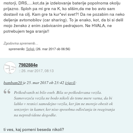
motorji, DRS,....kot,da je izdelovanje baterije popolnoma okolju
prijazno. Sploh pa mi gre na K, ko slišim,da me bo avto sam
dostavil na cilj. Kam gre ta kur*evi svet?! Da ne pozabim na neko
deljenje avtomobilov (car sharing). To je enako, kot, da bi si delil
mojo žensko z enim zašvicanim pedrajsom. Ne HVALA, ne
potrebujem tega sranja!!
Zgodovina sprememb…
spremenilo:
Seljak
(
26. mar 2017 ob 06:56
)
7982884e
::
26. mar 2017, 08:13
bambam20
je
25. mar 2017 ob 23:42
izjavil
:
Poškodvanih ni bilo oseb. Bila so poškodovana vozila.
Samovozeča vozila ne bodo nikoli do teme mere varna, da bi
lahko v resnici samodejno vozila, ker jim ne morejo obesit ok
senzorjev in kamer, ker niso sposobna odločanja in reagiranja
na nepredvidene dogodke.
ti ves, kaj pomeni beseda nikoli?