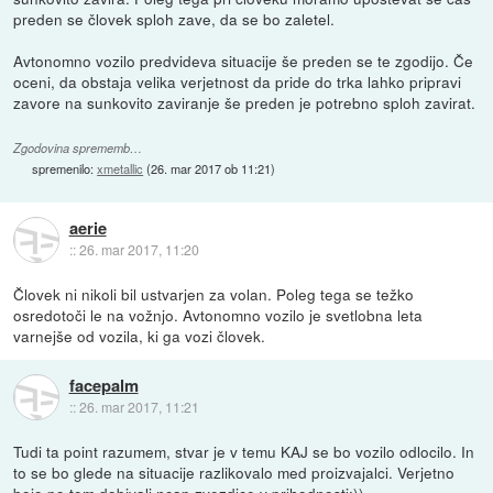
preden se človek sploh zave, da se bo zaletel.
Avtonomno vozilo predvideva situacije še preden se te zgodijo. Če
oceni, da obstaja velika verjetnost da pride do trka lahko pripravi
zavore na sunkovito zaviranje še preden je potrebno sploh zavirat.
Zgodovina sprememb…
spremenilo:
xmetallic
(
26. mar 2017 ob 11:21
)
aerie
::
26. mar 2017, 11:20
Človek ni nikoli bil ustvarjen za volan. Poleg tega se težko
osredotoči le na vožnjo. Avtonomno vozilo je svetlobna leta
varnejše od vozila, ki ga vozi človek.
facepalm
::
26. mar 2017, 11:21
Tudi ta point razumem, stvar je v temu KAJ se bo vozilo odlocilo. In
to se bo glede na situacije razlikovalo med proizvajalci. Verjetno
bojo po tem dobivali ncap zvezdice v prihodnosti:))