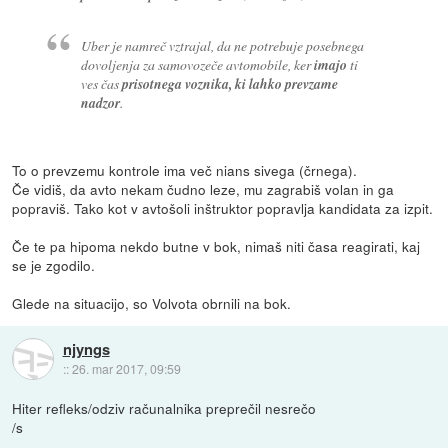
Uber je namreč vztrajal, da ne potrebuje posebnega
dovoljenja za samovozeče avtomobile, ker
imajo
ti
ves čas
prisotnega voznika, ki lahko prevzame
nadzor
.
To o prevzemu kontrole ima več nians sivega (črnega).
Če vidiš, da avto nekam čudno leze, mu zagrabiš volan in ga
popraviš. Tako kot v avtošoli inštruktor popravlja kandidata za izpit.
Če te pa hipoma nekdo butne v bok, nimaš niti časa reagirati, kaj
se je zgodilo.
Glede na situacijo, so Volvota obrnili na bok.
njyngs
::
26. mar 2017, 09:59
Hiter refleks/odziv računalnika preprečil nesrečo
/s