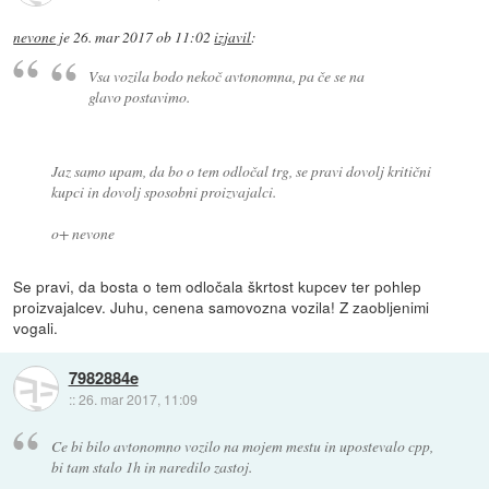
nevone
je
26. mar 2017 ob 11:02
izjavil
:
Vsa vozila bodo nekoč avtonomna, pa če se na
glavo postavimo.
Jaz samo upam, da bo o tem odločal trg, se pravi dovolj kritični
kupci in dovolj sposobni proizvajalci.
o+ nevone
Se pravi, da bosta o tem odločala škrtost kupcev ter pohlep
proizvajalcev. Juhu, cenena samovozna vozila! Z zaobljenimi
vogali.
7982884e
::
26. mar 2017, 11:09
Ce bi bilo avtonomno vozilo na mojem mestu in upostevalo cpp,
bi tam stalo 1h in naredilo zastoj.