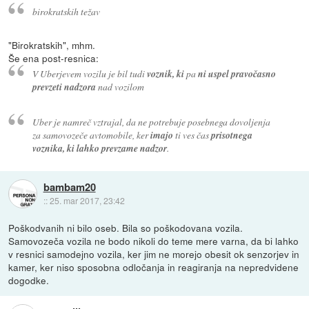
birokratskih težav
"Birokratskih", mhm.
Še ena post-resnica:
V Uberjevem vozilu je bil tudi
voznik, ki
pa
ni uspel pravočasno
prevzeti nadzora
nad vozilom
Uber je namreč vztrajal, da ne potrebuje posebnega dovoljenja
za samovozeče avtomobile, ker
imajo
ti ves čas
prisotnega
voznika, ki lahko prevzame nadzor
.
bambam20
::
25. mar 2017, 23:42
Poškodvanih ni bilo oseb. Bila so poškodovana vozila.
Samovozeča vozila ne bodo nikoli do teme mere varna, da bi lahko
v resnici samodejno vozila, ker jim ne morejo obesit ok senzorjev in
kamer, ker niso sposobna odločanja in reagiranja na nepredvidene
dogodke.