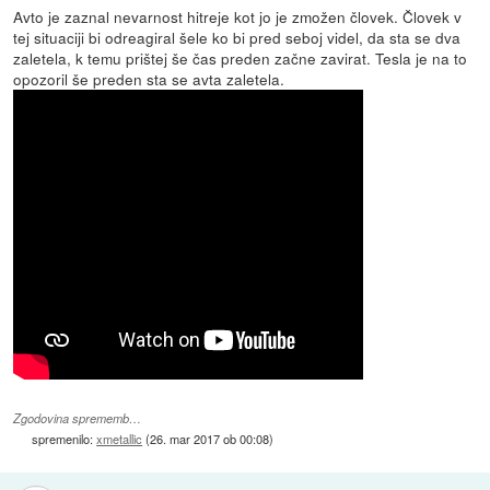
Avto je zaznal nevarnost hitreje kot jo je zmožen človek. Človek v
tej situaciji bi odreagiral šele ko bi pred seboj videl, da sta se dva
zaletela, k temu prištej še čas preden začne zavirat. Tesla je na to
opozoril še preden sta se avta zaletela.
Zgodovina sprememb…
spremenilo:
xmetallic
(
26. mar 2017 ob 00:08
)