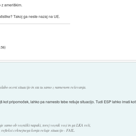
o z ameriškim.
atistike? Takoj ga neste nazaj na UE.
9:56
)
slabo oceni situacijo in sta tu samo z namenom reševanja.
jš kot pripomoček, lahko pa namesto tebe rešuje situacijo. Tudi ESP lahko imaš kot p
e samo ob vozniški napaki, torej voznik vozi in ga LKA reši,
 refleksi crknejnega konja rešuje situacijo - FAIL.