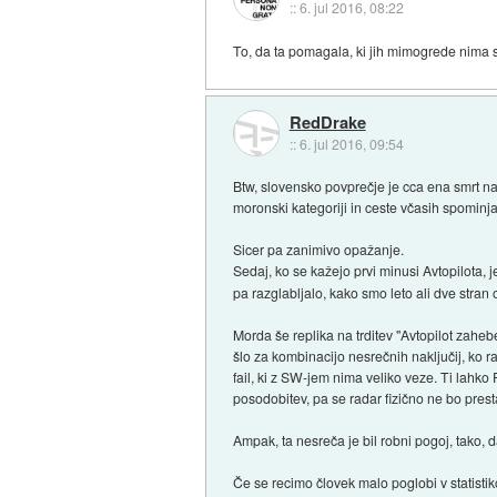
::
6. jul 2016, 08:22
To, da ta pomagala, ki jih mimogrede nima 
RedDrake
::
6. jul 2016, 09:54
Btw, slovensko povprečje je cca ena smrt na ~
moronski kategoriji in ceste včasih spominjajo
Sicer pa zanimivo opažanje.
Sedaj, ko se kažejo prvi minusi Avtopilota, 
pa razglabljalo, kako smo leto ali dve stran 
Morda še replika na trditev "Avtopilot zaheb
šlo za kombinacijo nesrečnih naključij, ko ra
fail, ki z SW-jem nima veliko veze. Ti lah
posodobitev, pa se radar fizično ne bo presta
Ampak, ta nesreča je bil robni pogoj, tako, 
Če se recimo človek malo poglobi v statistik