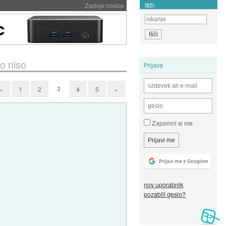
Išči:
Zadnje novice
o niso
Prijava
3
«
1
2
4
5
»
Zapomni si me
nov uporabnik
pozabili geslo?