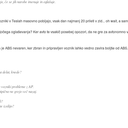
jo, če se jih narobe imenuje in oglašuje.
vozniki v Teslah masovno pobijajo, vsak dan najmanj 20 prileti v zid... oh wait, a s
jajočega oglaševanja? Ker avto te vsakič posebej opozori, da ne gre za avtonomno v
da je ABS nevaren, ker zbran in pripravljen voznik lahko vedno zavira boljše od ABS. 
a delat, knede?
o vozniki probleme z AP.
tipično ne grejo več nazaj.
i?
 izsilijo?