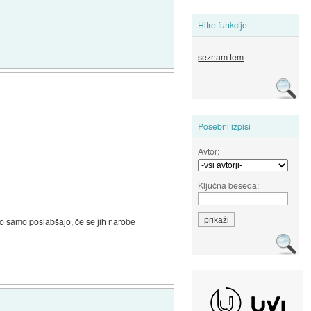
Hitre funkcije
seznam tem
Posebni izpisi
Avtor:
Ključna beseda:
ijo samo poslabšajo, če se jih narobe