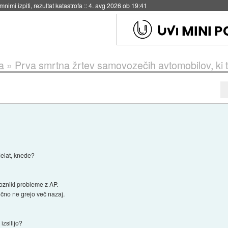
eto za večkratno uporabo
::
4. avg 2026 ob 19:41
a
»
Prva smrtna žrtev samovozečih avtomobilov, ki t
delat, knede?
ozniki probleme z AP.
ično ne grejo več nazaj.
izsilijo?