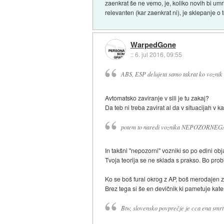
zaenkrat še ne vemo, je, koliko novih bi umrl
relevanten (kar zaenkrat ni), je sklepanje o
WarpedGone
::
6. jul 2016, 09:55
ABS, ESP delujeta samo takrat ko voznik 
Avtomatsko zaviranje v sili je tu zakaj?
Da teb ni treba zavirat al da v situacijah v 
potem to naredi voznika NEPOZORNEG
In takšni "nepozorni" vozniki so po edini obja
Tvoja teorija se ne sklada s prakso. Bo probl
Ko se boš fural okrog z AP, boš merodajen za
Brez tega si še en devičnik ki pametuje kate
Btw, slovensko povprečje je cca ena smr