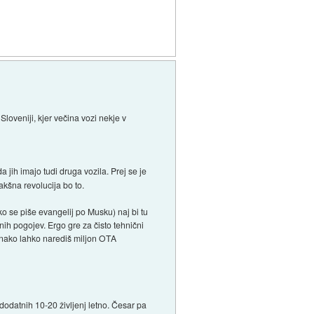
Sloveniji, kjer večina vozi nekje v
 da jih imajo tudi druga vozila. Prej se je
kakšna revolucija bo to.
ko se piše evangelij po Musku) naj bi tu
bnih pogojev. Ergo gre za čisto tehnični
 Enako lahko narediš miljon OTA
 dodatnih 10-20 življenj letno. Česar pa