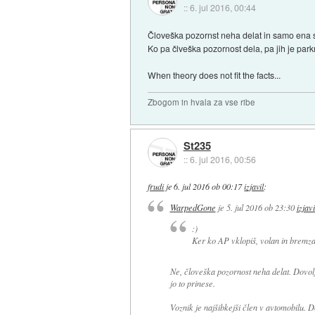
::
6. jul 2016, 00:44
Človeška pozornst neha delat in samo ena s
Ko pa člveška pozornost dela, pa jih je park
When theory does not fit the facts...
Zbogom in hvala za vse ribe
St235
::
6. jul 2016, 00:56
frudi
je
6. jul 2016 ob 00:17
izjavil
:
WarpedGone
je
5. jul 2016 ob 23:30
izjavi
:)
Ker ko AP vklopiš, volan in bremza
Ne, človeška pozornost neha delat. Dovolj
jo to prinese.
Voznik je najšibkejši člen v avtomobilu. 