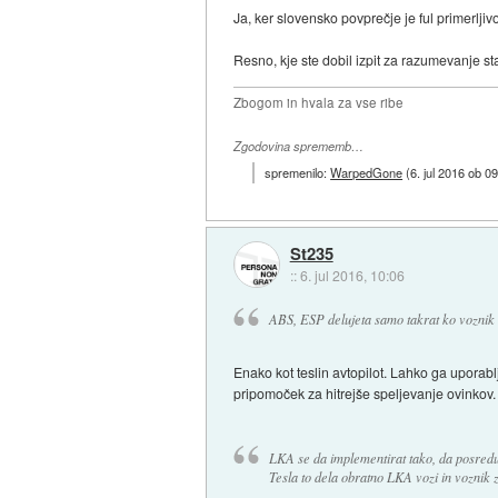
Ja, ker slovensko povprečje je ful primerljiv
Resno, kje ste dobil izpit za razumevanje st
Zbogom in hvala za vse ribe
Zgodovina sprememb…
spremenilo:
WarpedGone
(
6. jul 2016 ob 0
St235
::
6. jul 2016, 10:06
ABS, ESP delujeta samo takrat ko voznik 
Enako kot teslin avtopilot. Lahko ga uporabl
pripomoček za hitrejše speljevanje ovinkov.
LKA se da implementirat tako, da posreduj
Tesla to dela obratno LKA vozi in voznik z