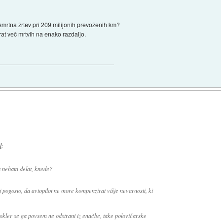
mrtna žrtev pri 209 milijonih prevoženih km?
rat več mrtvih na enako razdaljo.
l
:
 nehata delat, knede?
 pogosto, da avtopilot ne more kompenzirat višje nevarnosti, ki
Dokler se ga povsem ne odstrani iz enačbe, take polovičarske