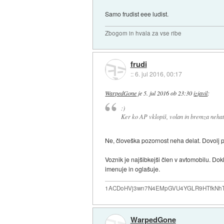
Samo frudist eee ludist.
Zbogom in hvala za vse ribe
frudi
::
6. jul 2016, 00:17
WarpedGone
je
5. jul 2016 ob 23:30
izjavil
:
:)
Ker ko AP vklopiš, volan in bremza nehat
Ne, človeška pozornost neha delat. Dovolj po
Voznik je najšibkejši člen v avtomobilu. Dok
imenuje in oglašuje.
1ACDoHVj3wn7N4EMpGVU4YGLR9HTfkNhTd... i
WarpedGone