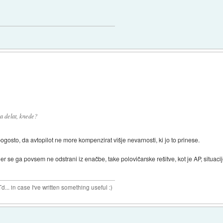
a delat, knede?
gosto, da avtopilot ne more kompenzirat višje nevarnosti, ki jo to prinese.
ler se ga povsem ne odstrani iz enačbe, take polovičarske rešitve, kot je AP, situac
n case I've written something useful :)