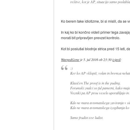
rešitve, kot je AP, situacijo samo poslabša
Ko berem take idiotizme, bi si mislil, da se 
In kaj ko bi končno videli primer tega zava
moraš bit pripravljen prevzet kontrolo.
Kot bi poslušal blodnje strica pred 15 leti, 
WarpedGone
je
5. jul 2016 ob 23:30
izjavil
:
:)
Ker ko AP vklopiš, volan in bremza nehat
Klasičen The proof is in the puding.
Forumski znalci so ful pametni, kako maj
Vozniki pa AP prou veselo uporabljajo in 
Kdo ne mara avtomatskega zaviranja v sil
Kdo ne mara avtomatskega izogibanja ko te
Samo frudist eee ludist.