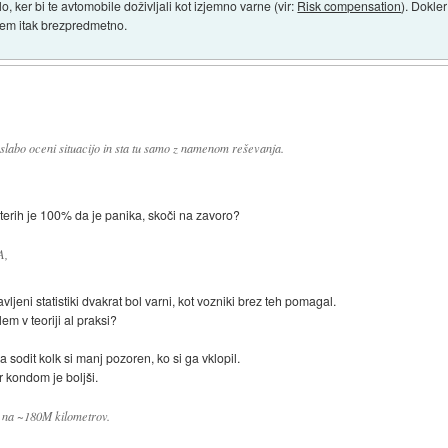
o, ker bi te avtomobile doživljali kot izjemno varne (vir:
Risk compensation
). Dokler
 tem itak brezpredmetno.
slabo oceni situacijo in sta tu samo z namenom reševanja.
katerih je 100% da je panika, skoči na zavoro?
A,
vljeni statistiki dvakrat bol varni, kot vozniki brez teh pomagal.
em v teoriji al praksi?
 sodit kolk si manj pozoren, ko si ga vklopil.
r kondom je boljši.
t na ~180M kilometrov.