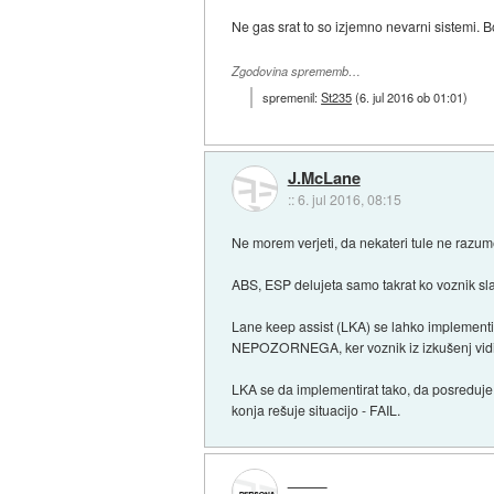
Ne gas srat to so izjemno nevarni sistemi. Bolj
Zgodovina sprememb…
spremenil:
St235
(
6. jul 2016 ob 01:01
)
J.McLane
::
6. jul 2016, 08:15
Ne morem verjeti, da nekateri tule ne razume
ABS, ESP delujeta samo takrat ko voznik sl
Lane keep assist (LKA) se lahko implementira
NEPOZORNEGA, ker voznik iz izkušenj vidi, d
LKA se da implementirat tako, da posreduje s
konja rešuje situacijo - FAIL.