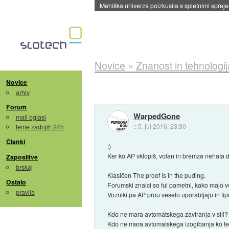
Evropska vesoljska agencija razvija svojo rak
Novice
»
Znanost in tehnologij
Novice
arhiv
Forum
WarpedGone
mali oglasi
::
5. jul 2016, 23:30
teme zadnjih 24h
Članki
:)
Ker ko AP vklopiš, volan in bremza nehata 
Zaposlitve
brskaj
Klasičen The proof is in the puding.
Ostalo
Forumski znalci so ful pametni, kako majo v
pravila
Vozniki pa AP prou veselo uporabljajo in tip
Kdo ne mara avtomatskega zaviranja v sili?
Kdo ne mara avtomatskega izogibanja ko te 