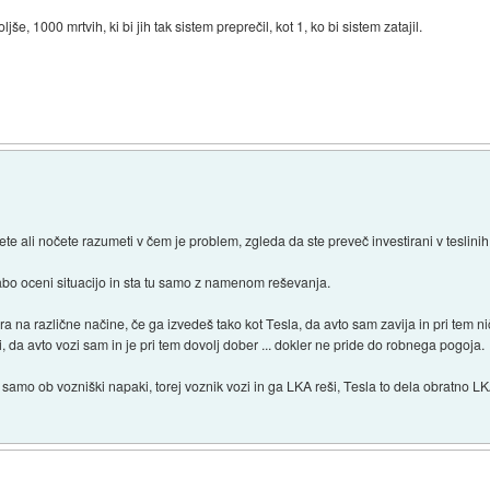
še, 1000 mrtvih, ki bi jih tak sistem preprečil, kot 1, ko bi sistem zatajil.
te ali nočete razumeti v čem je problem, zgleda da ste preveč investirani v teslinih
abo oceni situacijo in sta tu samo z namenom reševanja.
 na različne načine, če ga izvedeš tako kot Tesla, da avto sam zavija in pri tem ni
a avto vozi sam in je pri tem dovolj dober ... dokler ne pride do robnega pogoja.
amo ob vozniški napaki, torej voznik vozi in ga LKA reši, Tesla to dela obratno LKA