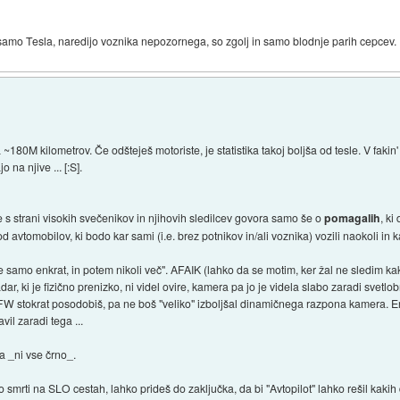
samo Tesla, naredijo voznika nepozornega, so zgolj in samo blodnje parih cepcev.
180M kilometrov. Če odšteješ motoriste, je statistika takoj boljša od tesle. V fakin' 
 na njive ... [:S].
je s strani visokih svečenikov in njihovih sledilcev govora samo še o
pomagalih
, ki
od avtomobilov, ki bodo kar sami (i.e. brez potnikov in/ali voznika) vozili naokoli in 
e samo enkrat, in potem nikoli več". AFAIK (lahko da se motim, ker žal ne sledim ka
dar, ki je fizično prenizko, ni videl ovire, kamera pa jo je videla slabo zaradi svetlo
ko FW stokrat posodobiš, pa ne boš "veliko" izboljšal dinamičnega razpona kamera.
vil zaradi tega ...
da _ni vse črno_.
o smrti na SLO cestah, lahko prideš do zaključka, da bi "Avtopilot" lahko rešil kakih