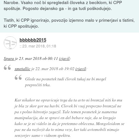
Narobe. Vsako noč bi spregledali človeka z beciklom, ki CPP
spoštuje. Pogosto dejansko ga - in ga tudi poškodujejo.
Tistih, ki CPP ignorirajo, povozijo izjemno malo v primerjavi s tistimi,
ki CPP spoštujejo.
bbbbbb2015
::
23. mar 2018, 01:18
Spura
je
23. mar 2018 ob 00:11
izjavil
:
xmetallic
je
22. mar 2018 ob 19:02
izjavil
:
Glede na posnetek tudi človek tukaj ne bi mogel
preprečiti trka.
Kar nikakor ne opravicuje tega da ta avto ni bremzal niti ko mu
je bla ze skor gor na havbi. Clovek bi vsaj prepozno bremzal ne
pa s polno hitrostjo zagazil. Tale temen posnetek je namerna
manipulacija, da se spravi en del bebave raje, da se kregajo
kako se je ni videlo in da je pretemno oblecena. Mongoloidom se
pac ne da razlozit da to nima veze, ker taki avtomobili nimajo
senzorjev samo v vidnem spektru.