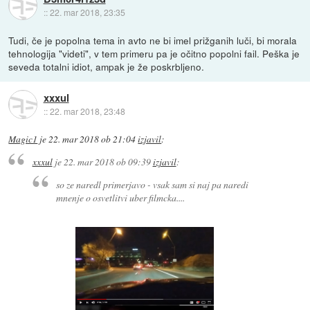
::
22. mar 2018, 23:35
Tudi, če je popolna tema in avto ne bi imel prižganih luči, bi morala
tehnologija "videti", v tem primeru pa je očitno popolni fail. Peška je
seveda totalni idiot, ampak je že poskrbljeno.
xxxul
::
22. mar 2018, 23:48
Magic1
je
22. mar 2018 ob 21:04
izjavil
:
xxxul
je
22. mar 2018 ob 09:39
izjavil
:
so ze naredl primerjavo - vsak sam si naj pa naredi
mnenje o osvetlitvi uber filmcka....