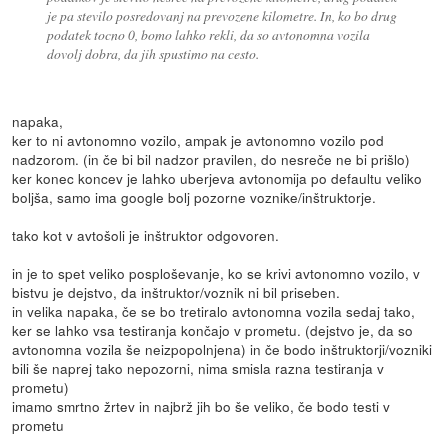
je pa stevilo posredovanj na prevozene kilometre. In, ko bo drug
podatek tocno 0, bomo lahko rekli, da so avtonomna vozila
dovolj dobra, da jih spustimo na cesto.
napaka,
ker to ni avtonomno vozilo, ampak je avtonomno vozilo pod
nadzorom. (in če bi bil nadzor pravilen, do nesreče ne bi prišlo)
ker konec koncev je lahko uberjeva avtonomija po defaultu veliko
boljša, samo ima google bolj pozorne voznike/inštruktorje.
tako kot v avtošoli je inštruktor odgovoren.
in je to spet veliko posploševanje, ko se krivi avtonomno vozilo, v
bistvu je dejstvo, da inštruktor/voznik ni bil priseben.
in velika napaka, če se bo tretiralo avtonomna vozila sedaj tako,
ker se lahko vsa testiranja končajo v prometu. (dejstvo je, da so
avtonomna vozila še neizpopolnjena) in če bodo inštruktorji/vozniki
bili še naprej tako nepozorni, nima smisla razna testiranja v
prometu)
imamo smrtno žrtev in najbrž jih bo še veliko, če bodo testi v
prometu