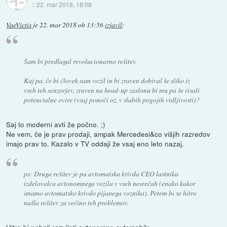
::
22. mar 2018, 18:08
VaeVictis
je
22. mar 2018 ob 13:56
izjavil
:
Sam bi predlagal revolucionarno rešitev.
Kaj pa, če bi človek sam vozil in bi zraven dobival še sliko iz
vseh teh senzorjev, zraven na head-up zaslonu bi mu pa še risali
potencialne ovire (vsaj ponoči oz. v slabih pogojih vidljivosti)?
Saj to moderni avti že počno. ;)
Ne vem, če je prav prodaji, ampak Mercedesi&co višjih razredov
imajo prav to. Kazalo v TV oddaji že vsaj eno leto nazaj.
ps: Druga rešitev je pa avtomatska krivda CEO lastnika
izdelovalca avtonomnega vozila v vseh nesrečah (enako kakor
imamo avtomatsko krivdo pijanega voznika). Potem bi se hitro
našla rešitev za večino teh problemov.