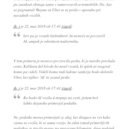
pa zaenkrat obstaja samo v samovozecih avtomobilih. Nic, kar
so pogruntali Waymo in Uber se ni prislo v uporabo pri
navadnih vozilih.
jb_j
je
22. mar 2018 ob 17:41
izjavil
:
kriv pa je voznik /inštruktor/. In nesreče ni povzročil
AI, ampak je odsotnost nadzornika.
V tem primeru je nesreco povzrocila peska, ki je narobe preckala
cesto. Koliksen del krivde bo nesel voznik, ki sploh ni reagiral
bomo pa videli. Videli bomo tudi kaksne sankcije bodo doletele
Uber, ker njihov 'AI' ni zaznal peske.
jb_j
je
22. mar 2018 ob 17:41
izjavil
:
Ko bodo AI vozila 4.stopnje na cesti, potem boš
lahko dejansko primerjal podatke.
Ne, podatke moras primerjati ze zdaj, ker drugace ne ves kako
varna so vozila, ki se sama vozijo. In eden izmed primerljivih
podatkov je stevilo nesrec na prevozene kilometre, drug podatek