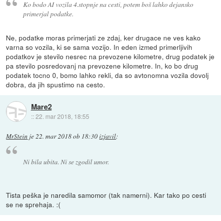
Ko bodo AI vozila 4.stopnje na cesti, potem boš lahko dejansko
primerjal podatke.
Ne, podatke moras primerjati ze zdaj, ker drugace ne ves kako
varna so vozila, ki se sama vozijo. In eden izmed primerljivih
podatkov je stevilo nesrec na prevozene kilometre, drug podatek je
pa stevilo posredovanj na prevozene kilometre. In, ko bo drug
podatek tocno 0, bomo lahko rekli, da so avtonomna vozila dovolj
dobra, da jih spustimo na cesto.
Mare2
::
22. mar 2018, 18:55
MrStein
je
22. mar 2018 ob 18:30
izjavil
:
Ni bila ubita. Ni se zgodil umor.
Tista peška je naredila samomor (tak namerni). Kar tako po cesti
se ne sprehaja. :(