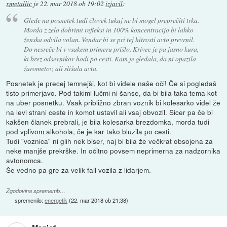
xmetallic
je
22. mar 2018 ob 19:02
izjavil
:
Glede na posnetek tudi človek tukaj ne bi mogel preprečiti trka.
Morda z zelo dobrimi refleksi in 100% koncentracijo bi lahko
ženska odvila volan. Vendar bi se pri tej hitrosti avto prevrnil.
Do nesreče bi v vsakem primeru prišlo. Krivec je pa jasno kura,
ki brez odsevnikov hodi po cesti. Kam je gledala, da ni opazila
žarometov, ali slišala avta.
Posnetek je precej temnejši, kot bi videle naše oči! Če si pogledaš
tisto primerjavo. Pod takimi lučmi ni šanse, da bi bila taka tema kot
na uber posnetku. Vsak približno zbran voznik bi kolesarko videl že
na levi strani ceste in komot ustavil ali vsaj obvozil. Sicer pa če bi
kakšen članek prebrali, je bila kolesarka brezdomka, morda tudi
pod vplivom alkohola, če je kar tako bluzila po cesti.
Tudi "voznica" ni glih nek biser, naj bi bila že večkrat obsojena za
neke manjše prekrške. In očitno povsem neprimerna za nadzornika
avtonomca.
Še vedno pa gre za velik fail vozila z lidarjem.
Zgodovina sprememb…
spremenilo:
energetik
(
22. mar 2018 ob 21:38
)