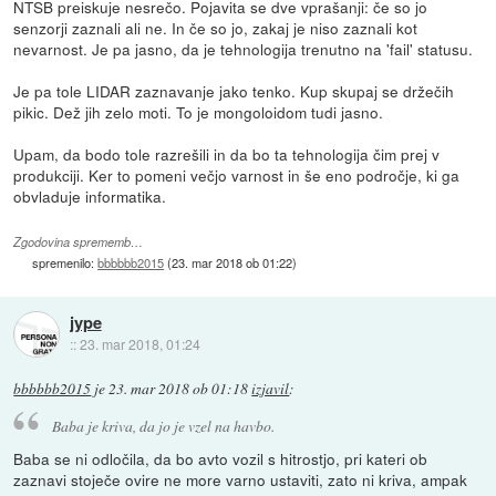
NTSB preiskuje nesrečo. Pojavita se dve vprašanji: če so jo
senzorji zaznali ali ne. In če so jo, zakaj je niso zaznali kot
nevarnost. Je pa jasno, da je tehnologija trenutno na 'fail' statusu.
Je pa tole LIDAR zaznavanje jako tenko. Kup skupaj se držečih
pikic. Dež jih zelo moti. To je mongoloidom tudi jasno.
Upam, da bodo tole razrešili in da bo ta tehnologija čim prej v
produkciji. Ker to pomeni večjo varnost in še eno področje, ki ga
obvladuje informatika.
Zgodovina sprememb…
spremenilo:
bbbbbb2015
(
23. mar 2018 ob 01:22
)
jype
::
23. mar 2018, 01:24
bbbbbb2015
je
23. mar 2018 ob 01:18
izjavil
:
Baba je kriva, da jo je vzel na havbo.
Baba se ni odločila, da bo avto vozil s hitrostjo, pri kateri ob
zaznavi stoječe ovire ne more varno ustaviti, zato ni kriva, ampak