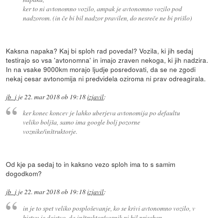
ker to ni avtonomno vozilo, ampak je avtonomno vozilo pod
nadzorom. (in če bi bil nadzor pravilen, do nesreče ne bi prišlo)
Kaksna napaka? Kaj bi sploh rad povedal? Vozila, ki jih sedaj
testirajo so vsa 'avtonomna' in imajo zraven nekoga, ki jih nadzira.
In na vsake 9000km morajo ljudje posredovati, da se ne zgodi
nekaj cesar avtonomija ni predvidela oziroma ni prav odreagirala.
jb_j
je
22. mar 2018 ob 19:18
izjavil
:
ker konec koncev je lahko uberjeva avtonomija po defaultu
veliko boljša, samo ima google bolj pozorne
voznike/inštruktorje.
Od kje pa sedaj to in kaksno vezo sploh ima to s samim
dogodkom?
jb_j
je
22. mar 2018 ob 19:18
izjavil
:
in je to spet veliko posploševanje, ko se krivi avtonomno vozilo, v
bistvu je dejstvo, da inštruktor/voznik ni bil priseben.