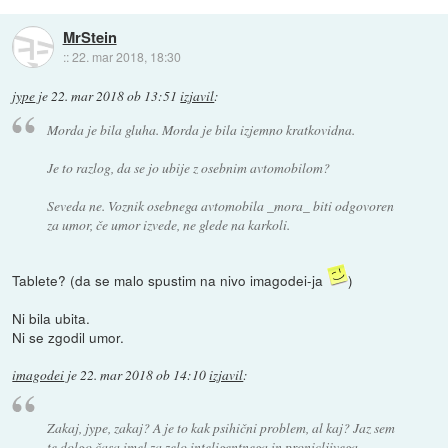
MrStein
::
22. mar 2018, 18:30
jype
je
22. mar 2018 ob 13:51
izjavil
:
Morda je bila gluha. Morda je bila izjemno kratkovidna.
Je to razlog, da se jo ubije z osebnim avtomobilom?
Seveda ne. Voznik osebnega avtomobila _mora_ biti odgovoren
za umor, če umor izvede, ne glede na karkoli.
Tablete? (da se malo spustim na nivo imagodei-ja
)
Ni bila ubita.
Ni se zgodil umor.
imagodei
je
22. mar 2018 ob 14:10
izjavil
:
Zakaj, jype, zakaj? A je to kak psihični problem, al kaj? Jaz sem
te dolgo časa imel za zelo inteligentnega in pronicljivega