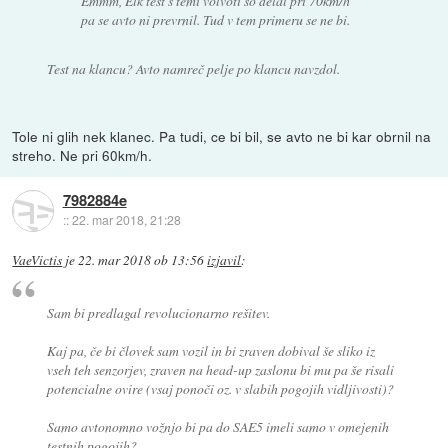
Emmm, Elk test s temi volvoti so delal pri 70km/h
pa se avto ni prevrnil. Tud v tem primeru se ne bi.
Test na klancu? Avto namreč pelje po klancu navzdol.
Tole ni glih nek klanec. Pa tudi, ce bi bil, se avto ne bi kar obrnil na
streho. Ne pri 60km/h.
7982884e
::
22. mar 2018, 21:28
VaeVictis
je
22. mar 2018 ob 13:56
izjavil
:
Sam bi predlagal revolucionarno rešitev.
Kaj pa, če bi človek sam vozil in bi zraven dobival še sliko iz
vseh teh senzorjev, zraven na head-up zaslonu bi mu pa še risali
potencialne ovire (vsaj ponoči oz. v slabih pogojih vidljivosti)?
Samo avtonomno vožnjo bi pa do SAE5 imeli samo v omejenih
testnih pogojih?