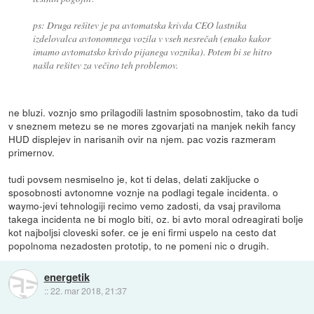
ps: Druga rešitev je pa avtomatska krivda CEO lastnika
izdelovalca avtonomnega vozila v vseh nesrečah (enako kakor
imamo avtomatsko krivdo pijanega voznika). Potem bi se hitro
našla rešitev za večino teh problemov.
ne bluzi. voznjo smo prilagodili lastnim sposobnostim, tako da tudi
v sneznem metezu se ne mores zgovarjati na manjek nekih fancy
HUD displejev in narisanih ovir na njem. pac vozis razmeram
primernov.
tudi povsem nesmiselno je, kot ti delas, delati zakljucke o
sposobnosti avtonomne voznje na podlagi tegale incidenta. o
waymo-jevi tehnologiji recimo vemo zadosti, da vsaj praviloma
takega incidenta ne bi moglo biti, oz. bi avto moral odreagirati bolje
kot najboljsi cloveski sofer. ce je eni firmi uspelo na cesto dat
popolnoma nezadosten prototip, to ne pomeni nic o drugih.
energetik
::
22. mar 2018, 21:37