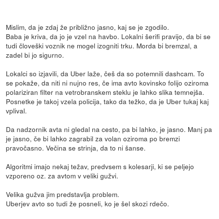
Mislim, da je zdaj že približno jasno, kaj se je zgodilo.
Baba je kriva, da jo je vzel na havbo. Lokalni šerifi pravijo, da bi se
tudi človeški voznik ne mogel izogniti trku. Morda bi bremzal, a
zadel bi jo sigurno.
Lokalci so izjavili, da Uber laže, češ da so potemnili dashcam. To
se pokaže, da niti ni nujno res, če ima avto kovinsko folijo oziroma
polariziran filter na vetrobranskem steklu je lahko slika temnejša.
Posnetke je takoj vzela policija, tako da težko, da je Uber tukaj kaj
vplival.
Da nadzornik avta ni gledal na cesto, pa bi lahko, je jasno. Manj pa
je jasno, če bi lahko zagrabil za volan oziroma po bremzi
pravočasno. Večina se strinja, da to ni šanse.
Algoritmi imajo nekaj težav, predvsem s kolesarji, ki se peljejo
vzporeno oz. za avtom v veliki gužvi.
Velika gužva jim predstavlja problem.
Uberjev avto so tudi že posneli, ko je šel skozi rdečo.