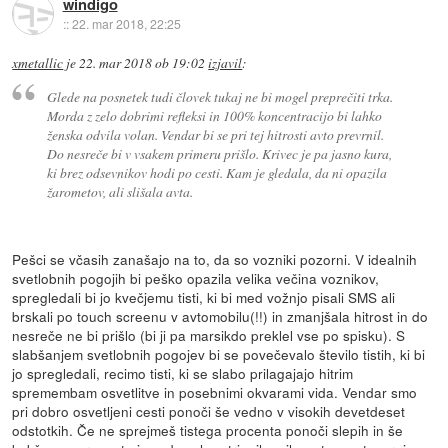
windigo
::
22. mar 2018, 22:25
xmetallic
je
22. mar 2018 ob 19:02
izjavil
:
Glede na posnetek tudi človek tukaj ne bi mogel preprečiti trka.
Morda z zelo dobrimi refleksi in 100% koncentracijo bi lahko
ženska odvila volan. Vendar bi se pri tej hitrosti avto prevrnil.
Do nesreče bi v vsakem primeru prišlo. Krivec je pa jasno kura,
ki brez odsevnikov hodi po cesti. Kam je gledala, da ni opazila
žarometov, ali slišala avta.
Pešci se včasih zanašajo na to, da so vozniki pozorni. V idealnih
svetlobnih pogojih bi peško opazila velika večina voznikov,
spregledali bi jo kvečjemu tisti, ki bi med vožnjo pisali SMS ali
brskali po touch screenu v avtomobilu(!!) in zmanjšala hitrost in do
nesreče ne bi prišlo (bi ji pa marsikdo preklel vse po spisku). S
slabšanjem svetlobnih pogojev bi se povečevalo število tistih, ki bi
jo spregledali, recimo tisti, ki se slabo prilagajajo hitrim
spremembam osvetlitve in posebnimi okvarami vida. Vendar smo
pri dobro osvetljeni cesti ponoči še vedno v visokih devetdeset
odstotkih. Če ne sprejmeš tistega procenta ponoči slepih in še