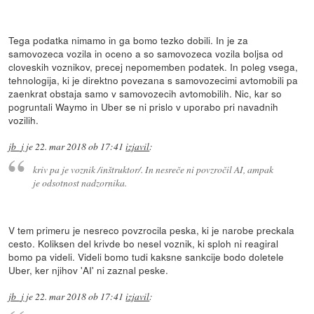
Tega podatka nimamo in ga bomo tezko dobili. In je za
samovozeca vozila in oceno a so samovozeca vozila boljsa od
cloveskih voznikov, precej nepomemben podatek. In poleg vsega,
tehnologija, ki je direktno povezana s samovozecimi avtomobili pa
zaenkrat obstaja samo v samovozecih avtomobilih. Nic, kar so
pogruntali Waymo in Uber se ni prislo v uporabo pri navadnih
vozilih.
jb_j
je
22. mar 2018 ob 17:41
izjavil
:
kriv pa je voznik /inštruktor/. In nesreče ni povzročil AI, ampak
je odsotnost nadzornika.
V tem primeru je nesreco povzrocila peska, ki je narobe preckala
cesto. Koliksen del krivde bo nesel voznik, ki sploh ni reagiral
bomo pa videli. Videli bomo tudi kaksne sankcije bodo doletele
Uber, ker njihov 'AI' ni zaznal peske.
jb_j
je
22. mar 2018 ob 17:41
izjavil
: