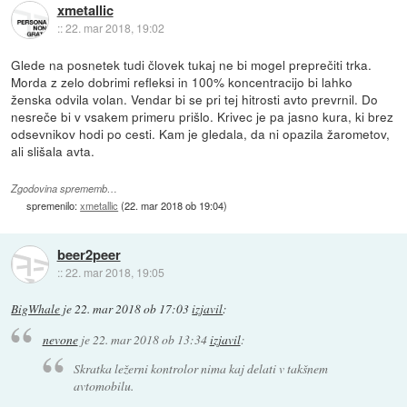
xmetallic
::
22. mar 2018, 19:02
Glede na posnetek tudi človek tukaj ne bi mogel preprečiti trka.
Morda z zelo dobrimi refleksi in 100% koncentracijo bi lahko
ženska odvila volan. Vendar bi se pri tej hitrosti avto prevrnil. Do
nesreče bi v vsakem primeru prišlo. Krivec je pa jasno kura, ki brez
odsevnikov hodi po cesti. Kam je gledala, da ni opazila žarometov,
ali slišala avta.
Zgodovina sprememb…
spremenilo:
xmetallic
(
22. mar 2018 ob 19:04
)
beer2peer
::
22. mar 2018, 19:05
BigWhale
je
22. mar 2018 ob 17:03
izjavil
:
nevone
je
22. mar 2018 ob 13:34
izjavil
:
Skratka ležerni kontrolor nima kaj delati v takšnem
avtomobilu.