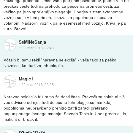
kakšnega procenta izmed vseh potrjenih psihopatov, potem raje ne
prečkaš ceste tudi na prehodu za pešce na prometni cesti. Za
večino pa je to sprejemljivo tveganje. Uberjev sistem avtonomne
vožnje se je v tem primeru izkazal za popolnega slepca za
volanom. Nadzorni voznik pa je esemesal med vožnjo. Kriva je pa
kura. Bravo!
SeMiNeSanja
::
22. mar 2018, 22:48
Včasih bi temu rekli "naravna selekcija" - velja tako za peško,
'voznico', kot tudi za tehnologijo.
Magic1
::
22. mar 2018, 23:25
Naravno selekcijo friziramo že dosti časa. Prevečkrat sploh ni nič
več odvisno od nje. Tudi določene tehnologije so marikdaj
popolnoma neupravičeno prehitro zatrli zaradi pretirano
napumpanega javnega mnenja. Seveda Tesla in Uber gredo all-in,
make it or break it.
D3m0r4l1z3d