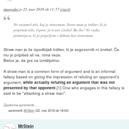
imagodei
je
22. mar 2018 ob 11:57
izjavil
:
Ne razumeš niti, kaj je strawman. Straw man je trditev, ki jo
pripišem tebi, čeprav jo ti nisi izrekel. Bo šlo? Ni vsaka
primerjava, ki jo pripeljem v debato kar strawman.
je če izpodbijaš trditev, ki je sogovornik ni izrekel. Če
Straw man
mu jo pripišeš ali ne, nima veze.
Bistvo je, da gre za izmišljotino.
A straw man is a common form of argument and is an informal
fallacy based on giving the impression of refuting an opponent's
argument,
while actually refuting an argument that was not
.[1] One who engages in this fallacy is
presented by that opponent
said to be "attacking a straw man".
Zgodovina sprememb…
spremenil:
MrStein
(
22. mar 2018 ob 18:04
)
MrStein