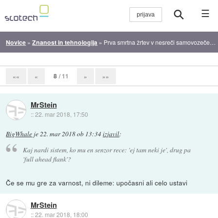
☰
Novice
»
Znanost in tehnologija
»
Prva smrtna žrtev v nesreči samovozečega avtomobila
8
/ 11
««
«
»
»»
MrStein
::
22. mar 2018, 17:50
BigWhale
je
22. mar 2018 ob 13:34
izjavil
:
Kaj nardi sistem, ko mu en senzor rece: 'ej tam neki je', drug pa
'full ahead flank'?
Če se mu gre za varnost, ni dileme: upočasni ali celo ustavi
MrStein
::
22. mar 2018, 18:00