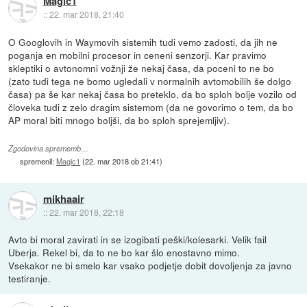
Magic1
::
22. mar 2018, 21:40
O Googlovih in Waymovih sistemih tudi vemo zadosti, da jih ne
poganja en mobilni procesor in ceneni senzorji. Kar pravimo
skleptiki o avtonomni vožnji že nekaj časa, da poceni to ne bo
(zato tudi tega ne bomo ugledali v normalnih avtomobilih še dolgo
časa) pa še kar nekaj časa bo preteklo, da bo sploh bolje vozilo od
človeka tudi z zelo dragim sistemom (da ne govorimo o tem, da bo
AP moral biti mnogo boljši, da bo sploh sprejemljiv).
Zgodovina sprememb…
spremenil:
Magic1
(
22. mar 2018 ob 21:41
)
mikhaair
::
22. mar 2018, 22:18
Avto bi moral zavirati in se izogibati peški/kolesarki. Velik fail
Uberja. Rekel bi, da to ne bo kar šlo enostavno mimo.
Vsekakor ne bi smelo kar vsako podjetje dobit dovoljenja za javno
testiranje.