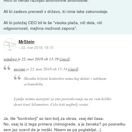
Hitro bi nehali razvijati avtonomne avtomobile.
Ali bi zadevo prenesli v državo, ki nima take zakonodaje.
Ali bi položaj CEO bil le še "visoka plača, nič dela, nič
odgovornosti, majhna možnost zapora".
MrStein
::
22. mar 2018, 18:15
windigo
je
22. mar 2018 ob 13:39
izjavil
:
nevone
je
22. mar 2018 ob 13:34
izjavil
:
Skratka ležerni kontrolor nima kaj delati v takšnem
avtomobilu.
Ljudje nismo narejeni za eno posredovanje na ne vem koliko
deset tisoč kilometrov. Celo tisti najbolj vestni.
Ja, tile "kontrolorji" so tam bolj za okras, vsaj del časa.
No, vsaj ta iz tega primera (mimogrede, a je ženska? po posnetku
sem jaz ocenil da je moški. Nisem se pa poglabljal...).