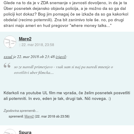
Glede na to da je v ZDA snemanje v javnosti dovoljeno, in da je ta
Über posnetek dejansko objavla policija, a je možno da so ga dal
policiji kot dokaz? Bog jim pomagaj če se izkaže da so ga kakorkol
obdelal (recimo potemnili). Zna bit zanimivo tole še. no, po drugi
strani majo ameri en hud pregovor "where money talks..."
Mare2
::
22. mar 2018, 23:58
xxxul
je
22. mar 2018 ob 23:48
izjavil
:
so ze naredl primerjavo - vsak sam si naj pa naredi mnenje o
osvetlitvi uber filmcka....
Kdarkoli na youtube UL film me vpraša, če želim posnetek posvetliti
ali potemniti. In evo, eden je tak, drugi tak. Nič novega. :)
Zgodovina sprememb…
spremenil:
Mare2
(
22. mar 2018 ob 23:58
)
Spura