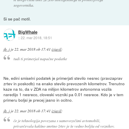
sogovornika.
Si se pač motil.
BigWhale
::
22. mar 2018, 18:51
jb_j
je
22. mar 2018 ob 17:41
izjavil
:
tudi ti primerjaš napačne podatke
Ne, edini smiselni podatek je primerjati stevilo nesrec (pravzaprav
zrtev in poskodb) na enako stevilo prevozenih kilometrov. Trenutno
kaze na to, da v ZDA na milijon kilometrov avtonomna vozila
naredijo 1 nesreco, cloveski vozniki pa 0.01 nesrece. Kdo je v tem
primeru boljsi je precej jasno in ocitno.
jb_j
je
22. mar 2018 ob 17:41
izjavil
:
če je tehnologija povezana s samovozečimi avtomobili,
privarčevala kakšno smrtno žrtev je še vedno boljša od voznikov.