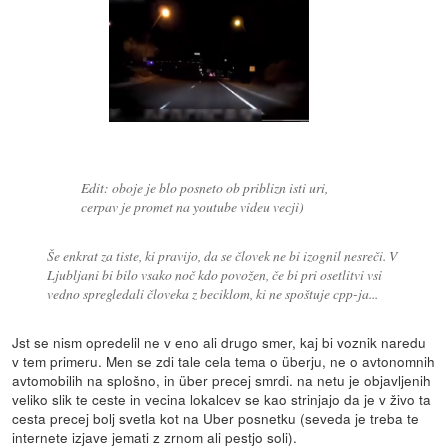
Edit: oboje je blo posneto ob priblizn isti uri,
cerpav je promet na youtube videu vecji)
Še enkrat za tiste, ki pravijo, da se človek ne bi izognil nesreči. V
Ljubljani bi bilo vsako noč kdo povožen, če bi pri osetlitvi vsi
vedno spregledali človeka z beciklom, ki ne spoštuje cpp-ja...
Jst se nism opredelil ne v eno ali drugo smer, kaj bi voznik naredu
v tem primeru. Men se zdi tale cela tema o überju, ne o avtonomnih
avtomobilih na splošno, in über precej smrdi. na netu je objavljenih
veliko slik te ceste in vecina lokalcev se kao strinjajo da je v živo ta
cesta precej bolj svetla kot na Uber posnetku (seveda je treba te
internete izjave jemati z zrnom ali pestjo soli).