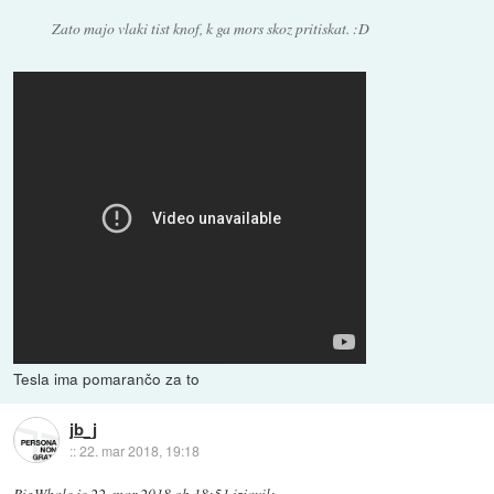
Zato majo vlaki tist knof, k ga mors skoz pritiskat. :D
Tesla ima pomarančo za to
jb_j
::
22. mar 2018, 19:18