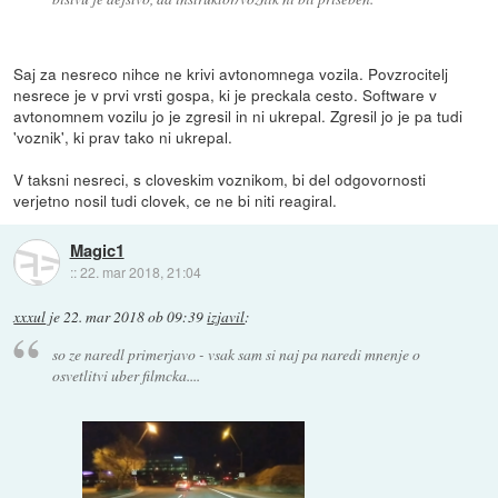
Saj za nesreco nihce ne krivi avtonomnega vozila. Povzrocitelj
nesrece je v prvi vrsti gospa, ki je preckala cesto. Software v
avtonomnem vozilu jo je zgresil in ni ukrepal. Zgresil jo je pa tudi
'voznik', ki prav tako ni ukrepal.
V taksni nesreci, s cloveskim voznikom, bi del odgovornosti
verjetno nosil tudi clovek, ce ne bi niti reagiral.
Magic1
::
22. mar 2018, 21:04
xxxul
je
22. mar 2018 ob 09:39
izjavil
:
so ze naredl primerjavo - vsak sam si naj pa naredi mnenje o
osvetlitvi uber filmcka....