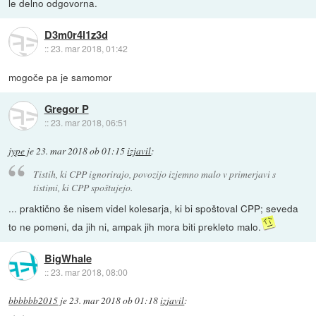
le delno odgovorna.
D3m0r4l1z3d
::
23. mar 2018, 01:42
mogoče pa je samomor
Gregor P
::
23. mar 2018, 06:51
jype
je
23. mar 2018 ob 01:15
izjavil
:
Tistih, ki CPP ignorirajo, povozijo izjemno malo v primerjavi s
tistimi, ki CPP spoštujejo.
... praktično še nisem videl kolesarja, ki bi spoštoval CPP; seveda
to ne pomeni, da jih ni, ampak jih mora biti prekleto malo.
BigWhale
::
23. mar 2018, 08:00
bbbbbb2015
je
23. mar 2018 ob 01:18
izjavil
: