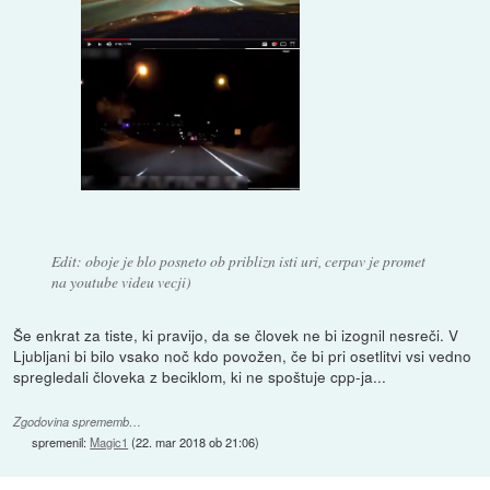
Edit: oboje je blo posneto ob priblizn isti uri, cerpav je promet
na youtube videu vecji)
Še enkrat za tiste, ki pravijo, da se človek ne bi izognil nesreči. V
Ljubljani bi bilo vsako noč kdo povožen, če bi pri osetlitvi vsi vedno
spregledali človeka z beciklom, ki ne spoštuje cpp-ja...
Zgodovina sprememb…
spremenil:
Magic1
(
22. mar 2018 ob 21:06
)