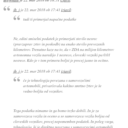
BigWhale
je
22. mar 2018 ob 18:51
izjavil
:
jb_j
je
22. mar 2018 ob 17:41
izjavil
:
tudi ti primerjaš napačne podatke
Ne, edini smiselni podatek je primerjati stevilo nesrec
(pravzaprav zrtev in poskodb) na enako stevilo prevozenih
kilometrov. Trenutno kaze na to, da v ZDA na milijon kilometrov
avtonomna vozila naredijo 1 nesreco, cloveski vozniki pa 0.01
nesrece. Kdo je v tem primeru boljsi je precej jasno in ocitno.
jb_j
je
22. mar 2018 ob 17:41
izjavil
:
če je tehnologija povezana s samovozečimi
avtomobili, privarčevala kakšno smrtno žrtev je še
vedno boljša od voznikov.
Tega podatka nimamo in ga bomo tezko dobili. In je za
samovozeca vozila in oceno a so samovozeca vozila boljsa od
cloveskih voznikov, precej nepomemben podatek. In poleg vsega,
tehnologija, ki je direktno povezana s samovozecimi avtomobili