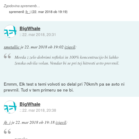
Zgodovina sprememb…
spremenil:
jb_j
(
22. mar 2018 ob 19:19
)
BigWhale
::
22. mar 2018, 20:31
xmetallic
je
22. mar 2018 ob 19:02
izjavil
:
Morda z zelo dobrimi refleksi in 100% koncentracijo bi lahko
ženska odvila volan. Vendar bi se pri tej hitrosti avto prevrnil.
Emmm, Elk test s temi volvoti so delal pri 70km/h pa se avto ni
prevrnil. Tud v tem primeru se ne bi.
BigWhale
::
22. mar 2018, 20:38
jb_j
je
22. mar 2018 ob 19:18
izjavil
:
napaka,