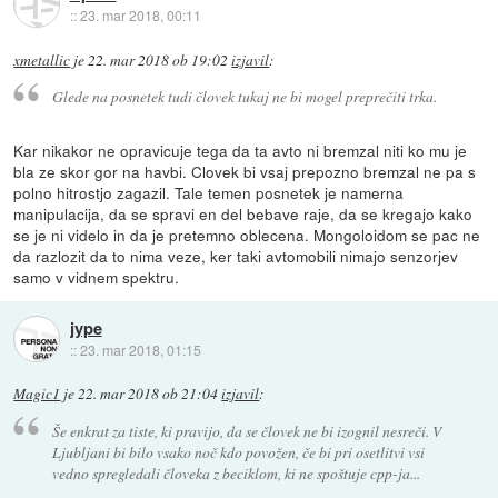
::
23. mar 2018, 00:11
xmetallic
je
22. mar 2018 ob 19:02
izjavil
:
Glede na posnetek tudi človek tukaj ne bi mogel preprečiti trka.
Kar nikakor ne opravicuje tega da ta avto ni bremzal niti ko mu je
bla ze skor gor na havbi. Clovek bi vsaj prepozno bremzal ne pa s
polno hitrostjo zagazil. Tale temen posnetek je namerna
manipulacija, da se spravi en del bebave raje, da se kregajo kako
se je ni videlo in da je pretemno oblecena. Mongoloidom se pac ne
da razlozit da to nima veze, ker taki avtomobili nimajo senzorjev
samo v vidnem spektru.
jype
::
23. mar 2018, 01:15
Magic1
je
22. mar 2018 ob 21:04
izjavil
:
Še enkrat za tiste, ki pravijo, da se človek ne bi izognil nesreči. V
Ljubljani bi bilo vsako noč kdo povožen, če bi pri osetlitvi vsi
vedno spregledali človeka z beciklom, ki ne spoštuje cpp-ja...