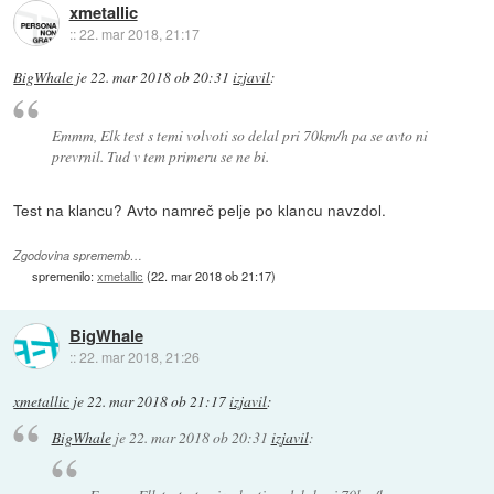
xmetallic
::
22. mar 2018, 21:17
BigWhale
je
22. mar 2018 ob 20:31
izjavil
:
Emmm, Elk test s temi volvoti so delal pri 70km/h pa se avto ni
prevrnil. Tud v tem primeru se ne bi.
Test na klancu? Avto namreč pelje po klancu navzdol.
Zgodovina sprememb…
spremenilo:
xmetallic
(
22. mar 2018 ob 21:17
)
BigWhale
::
22. mar 2018, 21:26
xmetallic
je
22. mar 2018 ob 21:17
izjavil
:
BigWhale
je
22. mar 2018 ob 20:31
izjavil
: