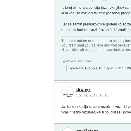
... torej bi morala policija (oz. nek njiho
ki bi vodil to vozilo v takšnih (posebej pred
Kar se samih prekrškov tiče (potem ko so že e
breme za lastnike vozil (razen če bi znali do
The main failure in computers is usually lo
You read what you believe and you believe w
Nisam čit'o, ali osudjujem (nisem bral, a ob
Zgodovina sprememb…
spremenil:
Gregor P
(
5. maj 2017 ob 10:19
dronyx
::
5. maj 2017, 10:18
Ja, komunikacija s samovozečimi vozili bi zn
včasih težko razumet, kaj ti policist želi po
next3steps