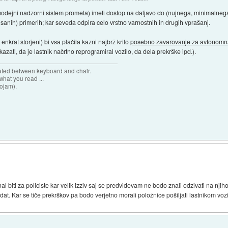
v samodejni nadzorni sistem prometa) imeti dostop na daljavo do (nujnega, minimalne
pisanih) primerih; kar seveda odpira celo vrstno varnostnih in drugih vprašanj.
nkrat storjeni) bi vsa plačila kazni najbrž krilo
posebno zavarovanje za avtonomna
kazati, da je lastnik načrtno reprogramiral vozilo, da dela prekrške ipd.).
cated between keyboard and chair.
hat you read ...
sojam).
)
al biti za policiste kar velik izziv saj se predvidevam ne bodo znali odzivati na nji
vedat. Kar se tiče prekrškov pa bodo verjetno morali položnice pošiljati lastnikom vozi