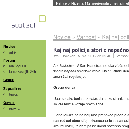
Quake ob 30-letnici dobili dodatek
::
včeraj ob
Novice
»
Varnost
»
Kaj naj po
Novice
Kaj naj policija stori z napa
arhiv
Iztok Hočevar
::
5. maj 2017
ob 09:46
Varnost
Forum
Ars Technica
- V San Franciscu poteka vroča d
mali oglasi
tisočih
napadli
ameriške ceste. Na eni strani de
teme zadnjih 24h
zmanjšati regulacijo.
Članki
Gre za denar
Zaposlitve
brskaj
Uber se tako bori za
pravico
, da lahko strankam 
Ostalo
so vse testne vožnje brezplačne.
pravila
Elona Muska pa najbolj moti prepoved prodaje
namreč potrebne strojne komponente za samostojn
svojimi vozili, katerim pa bo dodal potrebno prog