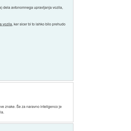
ga) dela avtonomnega upravljanja vozila,
 vozila
, ker sicer bi to lahko bilo prehudo
hove znake. Še za naravno inteligenco je
la.