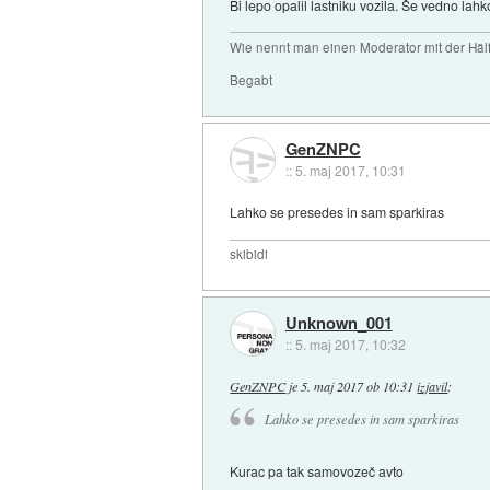
Bi lepo opalil lastniku vozila. Še vedno la
Wie nennt man einen Moderator mit der Hälf
Begabt
GenZNPC
::
5. maj 2017, 10:31
Lahko se presedes in sam sparkiras
skibidi
Unknown_001
::
5. maj 2017, 10:32
GenZNPC
je
5. maj 2017 ob 10:31
izjavil
:
Lahko se presedes in sam sparkiras
Kurac pa tak samovozeč avto