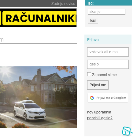
Išči:
Zadnje novice
om
Prijava
Zapomni si me
nov uporabnik
pozabili geslo?