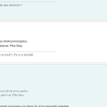
te des Gehirnis ?
o direkt proizvajalcu.
ačeval. Pika Stop.
 | 6700XT | P2 m.2 500GB
rejo direkt proizvajalcu.
 plačeval. Pika Stop.
adnjih popravkov za njihov AI, ki bi preprečili prekršek.