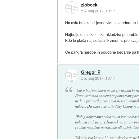
zlobcek
::
5. maj 2017, 10:17
Na avtu bo okolici jasno vidna standardna lu
Najbolje da se kazni karakterizira po proble
Kdo to plača naj se lastnik zmeni s proizvaj
Če parkira narobe in podobne bedarije pa k
Gregor P
::
5. maj 2017, 10:17
Veliko bolj zanimiva pa so vprašanja in z
Francisca tako zahteva popolno transpare
ne le v primerih prometnih nesreč, ampak v
naloga. Direktor agencije Tilly Chang je t
"Poleg definiranja odnosov in komunikaci
policisti in drugi predstavniki organov pr
recimo napačno parkiranje ali vožnja čez
Tako bo kot kaže v bližnji prihodnosti sle