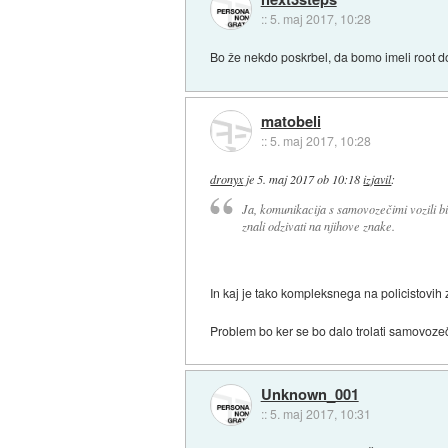
::
5. maj 2017, 10:28
Bo že nekdo poskrbel, da bomo imeli root d
matobeli
::
5. maj 2017, 10:28
dronyx
je
5. maj 2017 ob 10:18
izjavil
:
Ja, komunikacija s samovozečimi vozili bi 
znali odzivati na njihove znake.
In kaj je tako kompleksnega na policistovih 
Problem bo ker se bo dalo trolati samovozeč
Unknown_001
::
5. maj 2017, 10:31