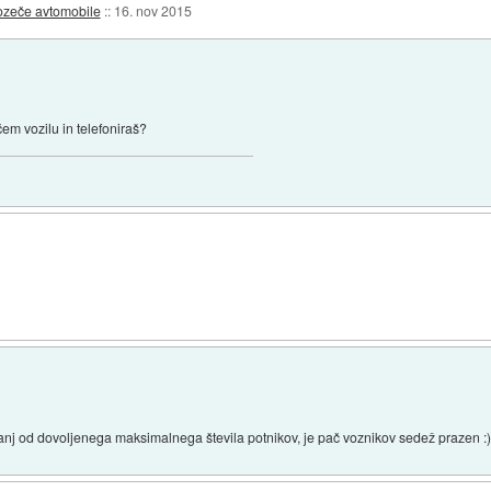
ozeče avtomobile
::
16. nov 2015
em vozilu in telefoniraš?
anj od dovoljenega maksimalnega števila potnikov, je pač voznikov sedež prazen :