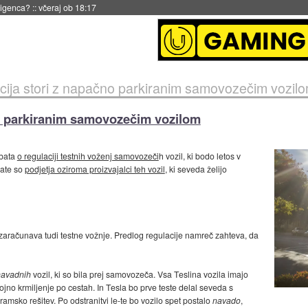
 18:17
licija stori z napačno parkiranim samovozečim vozil
čno parkiranim samovozečim vozilom
ebata
o regulaciji testnih voženj samovozeči
h vozil, ki bodo letos v
bate so
podjetja oziroma proizvajalci teh vozil
, ki seveda želijo
zaračunava tudi testne vožnje. Predlog regulacije namreč zahteva, da
navadnih
vozil, ki so bila prej samovozeča. Vsa Teslina vozila imajo
o krmiljenje po cestah. In Tesla bo prve teste delal seveda s
ramsko rešitev. Po odstranitvi le-te bo vozilo spet postalo
navado
,