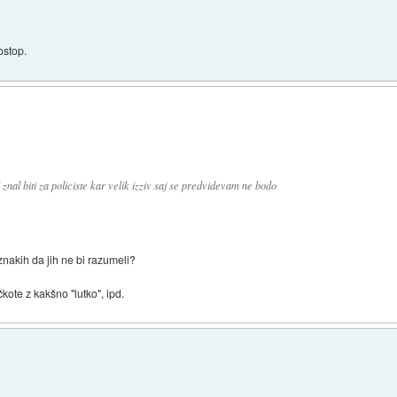
ostop.
znal biti za policiste kar velik izziv saj se predvidevam ne bodo
znakih da jih ne bi razumeli?
kote z kakšno "lutko", ipd.