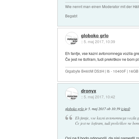
Wie nennt man einen Moderator mit der Hälf
Begabt
globoko grlo
::
5. maj 2017, 10:39
Eh fantje, vse kazni avtonomnega vozila grej
Če jest ne šofiram, tudi prekrškov ne bom pl
Gigabyte B460M DS3H | I5 - 10400F | 16GB
dronyx
::
5. maj 2017, 10:42
globoko grlo
je
5. maj 2017 ob 10:39
izjavil
:
Eh fantje, vse kazni avtonomnega vozila g
Če jest ne šofiram, tudi prekrškov ne bom
Oni pa ti bodo odgovorili, da nisi namestil z