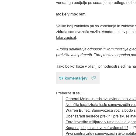
vendar ga podjetje po sedanjem predlogu ne bo 
Možje v modrem
Veliko bolj zanimiva pa so vprašanja in zahteve 
zbirala samovozeča vozila. Vendar ne le v primer
tako zapisal
:
»
Poleg definiranja odnosov in komunikacije glede
prekrškovnih primerih. Torej recimo napačno park
Tako bo kot kaže v bližnji prihodnosti sledilna n
37 komentarjev
Preberite si še…
General Motors predstavil avtonomno vozil
Nemčija legalizirala teste samovozečih voz
Warren Buffett: Samovozeča vozila bodo s
Uber zaradi nesreče prekinil preizkuse av
Ford investira milijardo v umetno intelige
Koga naj ubije samovozeč avtomobil?
::
17
Prva smrtna žrtev samovozečih avtomobilov,