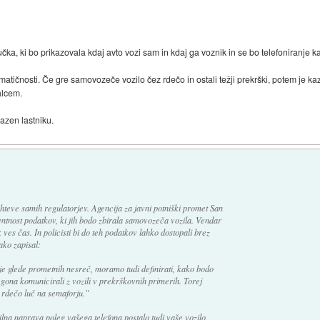
čka, ki bo prikazovala kdaj avto vozi sam in kdaj ga voznik in se bo telefoniranje k
matičnosti. Če gre samovozeče vozilo čez rdečo in ostali težji prekrški, potem je kaz
alcem.
azen lastniku.
ahteve samih regulatorjev. Agencija za javni potniški promet San
ntnost podatkov, ki jih bodo zbirala samovozeča vozila. Vendar
es čas. In policisti bi do teh podatkov lahko dostopali brez
ako zapisal:
je glede prometnih nesreč, moramo tudi definirati, kako bodo
egona komunicirali z vozili v prekrškovnih primerih. Torej
 rdečo luč na semaforju."
dilna naprava poleg vašega telefona postalo tudi vaše vozilo.