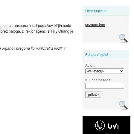
Hitre funkcije
seznam tem
opolno transparentnost podatkov, ki jih bodo
i brez naloga. Direktor agencije Tilly Chang
je
i organov pregona komunicirali z vozili v
Posebni izpisi
Avtor:
Ključna beseda: