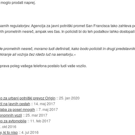
moglo prodati naprej.
samih regulatorjev. Agencija za javni potniški promet San Francisca tako zahteva p
ih prometnih nesreč, ampak ves čas. In policisti bi do teh podatkov lahko dostopal
 prometnih nesreč, moramo tudi definirati, kako bodo policisti in drugi predstavnik
iranje ali vožnja čez rdečo luč na semaforju.
«
aprava poleg vašega telefona postalo tudi vaše vozilo.
o za urbani potniški prevoz Origin
::
25. jan 2020
il na javnih cestah
::
14. maj 2017
laba za posel mnogih
::
7. maj 2017
tonomnih vozil
::
25. mar 2017
nco za avtomobile
::
11. feb 2017
. okt 2016
 ki to niso
::
4. jul 2016